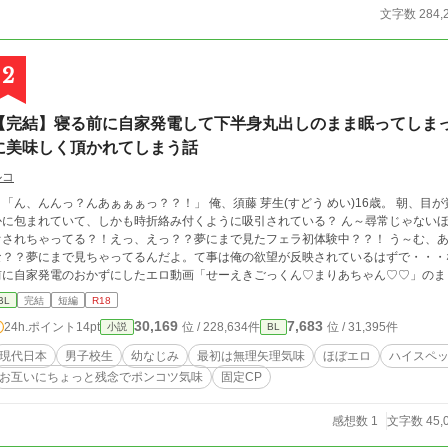
文字数 284,
2
【完結】寝る前に自家発電して下半身丸出しのまま眠ってしま
に美味しく頂かれてしまう話
ルコ
、んんっ？んあぁぁぁっ？？！」 俺、須藤 芽生(すどう めい)16歳。 朝、目が覚めたらなにやら下半身(局部)が湿った温かい何
に包まれていて、しかも時折絡み付くように吸引されている？ ん～尋常じゃないほど気持ちいい・・・も、もしや、俺、フェラチ
されちゃってる？！えっ、えっ？？夢にまで見たフェラ初体験中？？！ う～む、あり得ない。ならこれはやっぱり夢か？夢だよ
な？？夢にまで見ちゃってるんだよ。て事は俺の欲望が反映されているはずで・・・
前に自家発電のおかずにしたエロ動画「せーえきごっくん♡まりあちゃん♡♡」のま
う思って目を開けると、俺のチンコを咥えていたのは幼なじみの瀬名 樹(せな いつき)だった。 ーーーーーーーーー
BL
完結
短編
R18
ルそのまんまです！ R18には＊を付けます。て、ほぼ付いてますねw 三万字くらいの短編です(番外編を入れると四万字くら
30,169
7,683
24h.ポイント
14pt
位 / 228,634件
位 / 31,395件
小説
BL
い？)。勢いだけで書きました。
現代日本
男子校生
幼なじみ
最初は無理矢理気味
ほぼエロ
ハイスペッ
お互いにちょっと残念でポンコツ気味
固定CP
感想数 1
文字数 45,