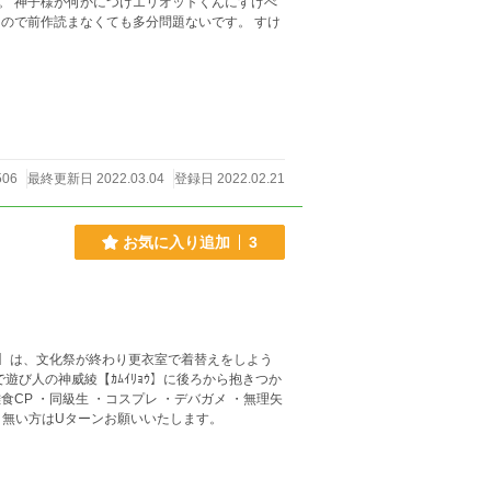
。 神子様が何かにつけエリオットくんにすけべ
506
最終更新日 2022.03.04
登録日 2022.02.21
お気に入り追加
3
ﾀｶ】は、文化祭が終わり更衣室で着替えをしよう
び人の神威綾【ｶﾑｲﾘｮｳ】に後ろから抱きつか
哀沢×雅鷹以外を見たく無い方はUターンお願いいたします。