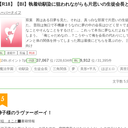
【R18】【Bl】執着幼馴染に狙われながらも片思いの生徒会長
ペーパーナイフ
双葉 茜はある日夢を見た。それは、真っ白な部屋で片思いの生
た。 普段は無口で不機嫌そうなのに夢の中の会長はひどく甘々で
なことやそんなことをするけど…。これって本当に夢なんだよね？
しまう。 「俺じゃだめなの…？こうやって俺を会長の代わりにしてくれて
メンと体の関係を持ってしまった茜は最後にどちらを選ぶのか。 注意⚠ ほぼエロ リバ妊娠なし。色々大丈夫な人
向け
BL
連載中
長編
R18
37,067
9,912
24h.ポイント
7pt
位 / 228,634件
位 / 31,395件
小説
BL
魔法学園
幼馴染
生徒会長
三角関係
夢
美形×平凡
ほぼエロ
異世
文字数 5,
5
神子様のラヴァーボーイ！
荷稲 まこと
書籍情報