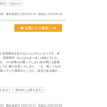
絶頂
ほぼエロ
568
最終更新日 2023.05.24
登録日 2023.05.19
お気に入り追加
16
と音原美弦を主人公にしたスピンオフです。本
。 音原美弦（おとはらみつる）は悩んでいた。
が、つい好奇心が勝ってしまい自分用にも拡張
ついつい後ろを弄ってしまい、「え、僕こっちの
に耽っていた美弦のところに、従兄である鳴がや
です。エロいことしかしてません。美弦がややビ
りですが、どこかに愛は‥出てくるか‥？短く
書いてます。】ムーンライトノベルズさんにも
もある？
最終的には愛もある？
054
最終更新日 2025.03.14
登録日 2025.03.09