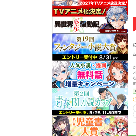
「ん
か
オ
俺のを・・・ そ
タイト