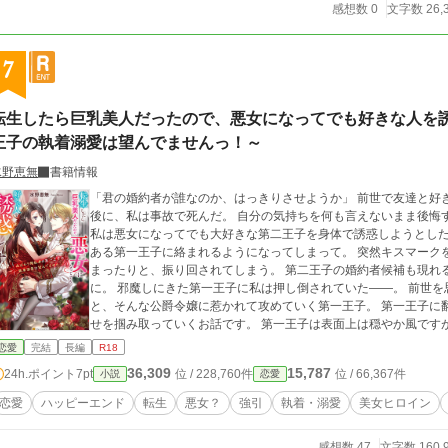
感想数 0
文字数 26,
7
転生したら巨乳美人だったので、悪女になってでも好きな人を
王子の執着溺愛は望んでませんっ！～
水野恵無
書籍情報
「君の婚約者が誰なのか、はっきりさせようか」 前世で友達と好きな人が結婚するという報告を聞いて失恋した直
後に、私は事故で死んだ。 自分の気持ちを何も言えないまま後悔
私は悪女になってでも大好きな第二王子を身体で誘惑しようとした。 なのに今まで全然交流の無かった婚約
ある第一王子に絡まれるようになってしまって。 突然キスマーク
まったりと、振り回されてしまう。 第二王子の婚約者候補も現れる中、やっと第二王子と良い雰囲気になれたの
に。 邪魔しにきた第一王子に私は押し倒されていた――。 前世を思い出した事で積極的に頑張ろうとする公爵令嬢
と、そんな公爵令嬢に惹かれて攻めていく第一王子。 第一王子に
せを掴み取っていくお話です。 第一王子は表面上は穏やか風ですが内面は執着系です。
いています
恋愛
完結
長編
R18
36,309
15,787
24h.ポイント
7pt
位 / 228,760件
位 / 66,367件
小説
恋愛
恋愛
ハッピーエンド
転生
悪女？
強引
執着・溺愛
美女ヒロイン
感想数 47
文字数 160,