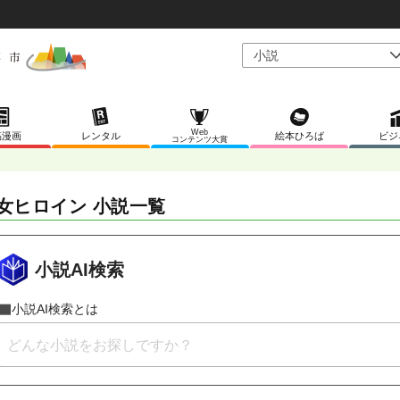
Web
稿漫画
レンタル
絵本ひろば
ビジ
コンテンツ大賞
女ヒロイン 小説一覧
小説AI検索
小説AI検索とは