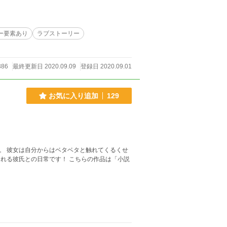
ー要素あり
ラブストーリー
386
最終更新日 2020.09.09
登録日 2020.09.01
お気に入り追加
129
。 彼女は自分からはベタベタと触れてくるくせ
れる彼氏との日常です！ こちらの作品は「小説