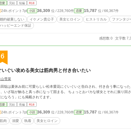
恋愛
完結
短編
R18
36,309
15,787
24h.ポイント
7pt
位 / 228,760件
位 / 66,367件
小説
恋愛
婚約破棄しない
イケメン貴公子
美女ヒロイン
ヒストリカル
ファンタジ
ハッピーエンド保証
感想数 0
文字数 7,
6
ぐいぐい攻める美女は筋肉男と付き合いたい
狭山雪菜
保田聡は夏休み前に可愛らしい松本愛花にぐいぐいと告白され、付き合う事になった
に、いざ聡が触ると真っ赤になって固まる。 ちょっとおバカな彼女とそれに振り回さ
家になろう」にも掲載されてます。
恋愛
完結
長編
R18
36,309
15,787
24h.ポイント
7pt
位 / 228,760件
位 / 66,367件
小説
恋愛
筋肉
溺愛
執着
美女ヒロイン