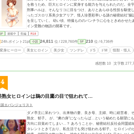
を救うため、巨大ヒロインに変身する能力を与えられたのだ。全
刑事ハルは、そんなリコに目をつけ、ありとあらゆる性技を駆使
ったゴスロリ系美少女アリア、怪人珍墨彩率いる謎の秘密結社”腸
を呈していく。 幼い頃、特撮もののパンチラに心をときめかせた
イン受難の物語の開幕です。
SF
連載中
長編
R18
24,811
210
24h.ポイント
21pt
位 / 228,760件
位 / 6,736件
小説
SF
変身ヒーロー
美女ヒロイン
美少女
ツンデレ
ドS
ドM
怪獣・怪人
感想数 10
文字数 277,
4
美熟女ヒロインは鵜の目鷹の目で狙われて…
奇談エバンジェリスト
ダメ亭主に呆れつつ、出来物の妻、良き母、主婦、時に経営者、
熟女、郁子。 が、“虜の身”になったらば…という秘めたる願望に
方向に目覚めてしまい…？ あろうことか、秘密結社反社会同盟総
タレントときており、私生活でも突け狙われる郁子。 ヒロインの