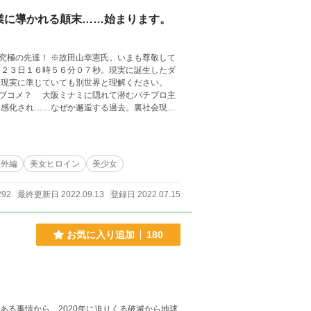
業に導かれる顛末……始まります。
極の先達！ ※故田山幸憲氏。いまも尊敬して
ブコメ？ 大阪ミナミに隠れて潜むパチプロ主
人も行わない小説です。
番外編
美女ヒロイン
美少女
292
最終更新日 2022.09.13
登録日 2022.07.15
お気に入り追加
180
ある事情から、2020年に迫りくる破滅から地球