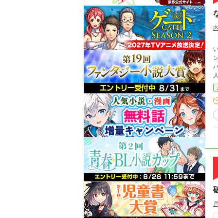
い
ンジョ
人
ドラマ
悪意