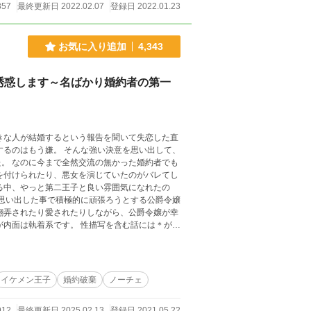
357
最終更新日 2022.02.07
登録日 2022.01.23
お気に入り追加
4,343
誘惑します～名ばかり婚約者の第一
するのはもう嫌。 そんな強い決意を思い出して、
者でも
を付けられたり、悪女を演じていたのがバレてし
翻弄されたり愛されたりしながら、公爵令嬢が幸
 性描写を含む話には＊が付
。 ※ムーンライトノベルズ様でも掲載しています 【2/13にアルファポリス様より書籍化いたします】
イケメン王子
婚約破棄
ノーチェ
912
最終更新日 2025.02.13
登録日 2021.05.22