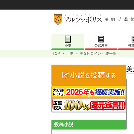
小説
公式漫画
投
TOP
>
小説
>
美女ヒロイン 小説一覧
美
投稿小説