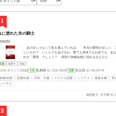
1
血に塗れた氷の騎士
ireworks
あの女じゃなくて私を選んでいれば。 本当の愛情がほしい。この氷を溶かすくらいの熱い愛情を私に頂戴。ほ
しいもの？ いくらでもあげるわ。愛でも身体でもお金でも、あ
れが「愛情」でしょう？ 病弱で政略結婚に揺れる主
恋愛
連載中
長編
6,828
3,115
24h.ポイント
200pt
位 / 228,760件
位 / 66,367件
小説
恋愛
政略結婚
恋愛結婚
浮気・不倫
ドロドロ恋愛
シリアス
貴族令嬢
美
ノーチェ
感想数 0
文字数 61,
2