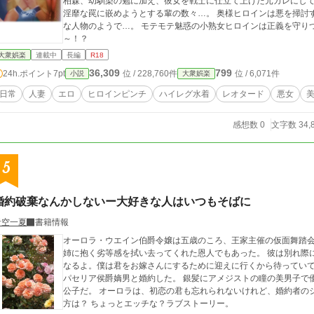
柏森、幼馴染の勉に加え、彼女を戦士に仕立て上げた元カレにし
淫靡な罠に嵌めようとする輩の数々…。 奥様ヒロインは悪を掃討
な人物のようで…。 モテモテ魅惑の小熟女ヒロインは正義を守り
～！？
大衆娯楽
連載中
長編
R18
36,309
799
24h.ポイント
7pt
位 / 228,760件
位 / 6,071件
小説
大衆娯楽
日常
人妻
エロ
ヒロインピンチ
ハイレグ水着
レオタード
悪女
感想数 0
文字数 34,
5
婚約破棄なんかしないー大好きな人はいつもそばに
青空一夏
書籍情報
オーロラ・ウエイン伯爵令嬢は五歳のころ、王家主催の仮面舞踏会
姉に抱く劣等感を拭い去ってくれた恩人でもあった。 彼は別れ際
なるよ。僕は君をお嫁さんにするために迎えに行くから待っていて」 オーロラは１０歳になった時にジャス
パセリア侯爵嫡男と婚約した。 銀髪にアメジストの瞳の美男子で
公子だ。 オーロラは、初恋の君も忘れられないけれど、婚約者のジャスパーも好きなのだった。 オーロラの恋の行
方は？ ちょっとエッチな？ラブストーリー。