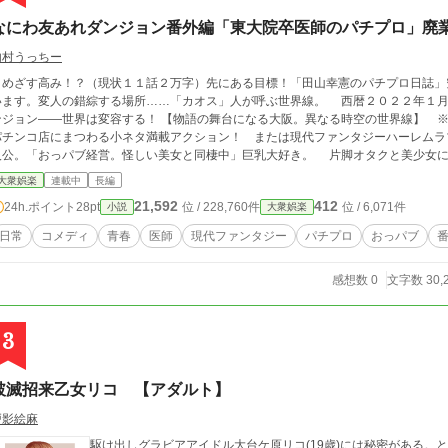
なにわ友あれダンジョン番外編「東大院卒医師のパチプロ」廃
内村うっちー
めざす高み！？（現状１１話２万字）先にある目標！「田山幸憲のパチプロ日誌」究
ます。変人の錯綜する場所……「カオス」人が呼ぶ世界線。 西暦２０２２年１月２３日１６時５６分０７秒。現実に誕生したダ
ン――世界は変容する！ 【物語の舞台になる大阪。異なる時空の世界線】 ※現実に準じていても別世界と理解ください。
パチンコ店にまつわる小ネタ満載アクション！ または現代ファンタジーハーレムラ
公。「おっパブ経営。怪しい美女と同棲中」巨乳大好き。 片脚オタクと美少女に感化され……なぜか邂逅する過去。裏社会現代
。いざ始まります。 まずは（しつこいですが）最初にお断り！ いろいろ問題ある小ネタ。実物も登場します。まったく
大衆娯楽
連載中
長編
ありません。※敬愛するオマージュ 実在地と駅から建物。物語に登場しています。登場人物とパチンコ業界を含めてフィクシ
21,592
412
24h.ポイント
28pt
位 / 228,760件
位 / 6,071件
小説
大衆娯楽
ョン。 似た組織や団体個人が存在しても関係ありません。※法律違反は未成年。大
日常
コメディ
青春
医師
現代ファンタジー
パチプロ
おっパブ
感想数 0
文字数 30,
3
破滅招来乙女リコ 【アダルト】
戸影絵麻
駆け出しグラビアアイドル大台ケ原リコ(19歳)には秘密がある。と