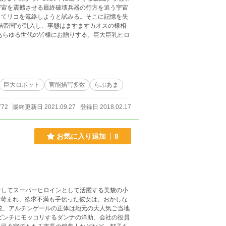
宇宙を震撼させる最終破壊兵器の行方を追う宇宙
してリコを篭絡しようと試みる。そこに記憶を失
詰帝国”が乱入し、事態はますますカオスの様相
あらゆる世代の皆様にお贈りする、巨大巨乳ヒロ
巨大ロボット
官能描写多数
らぶあま
772
最終更新日 2021.09.27
登録日 2018.02.17
お気に入り追加
8
そしてスーパーヒロインとして活躍する美貌の小
も苛まれ、欲求不満も手伝った彼女は、おかしな
統、アルチンゲールの正体は地元の大人気ご当地
ピンチにモッコリするダンナの洋助、会社の役員