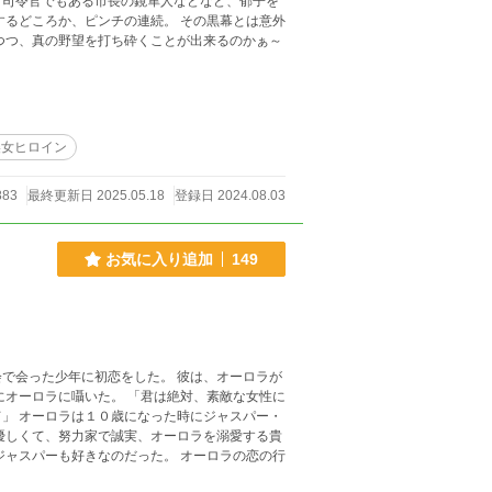
て司令官でもある市長の鏡隼人などなど、郁子を
するどころか、ピンチの連続。 その黒幕とは意外
つつ、真の野望を打ち砕くことが出来るのかぁ～
美女ヒロイン
883
最終更新日 2025.05.18
登録日 2024.08.03
お気に入り追加
149
で会った少年に初恋をした。 彼は、オーロラが
にオーロラに囁いた。 「君は絶対、素敵な女性に
パー・
優しくて、努力家で誠実、オーロラを溺愛する貴