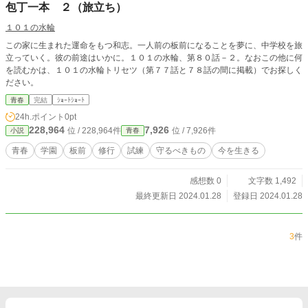
た家で有る。 日本料理の作法それ何？と思われるが ここで
包丁一本 ２（旅立ち）
は、包丁式の事を指す。 話が難しくなるので本題の中で説明
していくとしょう。 主人公で有る進士明政にバトンを渡し説
１０１の水輪
明不足を筆者で有る私が補うこととしょう。 物語の時代は、
この家に生まれた運命をもつ和志。一人前の板前になることを夢に、中学校を旅
日本が経済成長期の昭和六〇年頃で有る。 それでは進士明政
立っていく。彼の前途はいかに。１０１の水輪、第８０話－２。なおこの他に何
の体験する料理とタイムトラベルの世界へ・・・・・
を読むかは、１０１の水輪トリセツ（第７７話と７８話の間に掲載）でお探しく
ださい。
青春
完結
ｼｮｰﾄｼｮｰﾄ
24h.ポイント
0pt
228,964
7,926
位 / 228,964件
位 / 7,926件
小説
青春
青春
学園
板前
修行
試練
守るべきもの
今を生きる
感想数 0
文字数 1,492
最終更新日 2024.01.28
登録日 2024.01.28
3
件