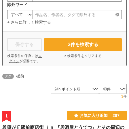
除外ワード
+ さらに詳しく検索する
保存する
3
件を検索する
検索条件の保存には
ロ
× 検索条件をクリアする
グイン
が必要です。
板前
タグ
3
件
1
お気に入り追加
287
希望が丘駅前商店街 ｉｎ 『居酒屋とうてつ』とその周辺の