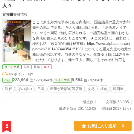
人々
饕餮
書籍情報
ここは東京郊外松平市にある商店街。 国会議員の重光幸太郎
先生の地元である。 そんな商店街にある、『居酒屋とうて
つ』やその周辺で繰り広げられる、一話完結型の面白おかし
な商店街住人たちのひとこまです。 ★このお話は、鏡野ゆう
様のお話 『政治家の嫁は秘書様』https://www.alphapolis.co.j
p/novel/210140744/354151981 に出てくる重光先生の地元の
商店街のお話です。当然の事ながら、鏡野ゆう様には許可を
いただいております。他の住人に関してもそれぞれ許可をい
ただいてから書いています。 ★他にコラボしている作品 ・
ライト文芸
完結
長編
R15
『桃と料理人』http://ncode.syosetu.com/n9554cb/ ・『青い
24h.ポイント
0pt
ヤツと特別国家公務員 － 希望が丘駅前商店街 －』http://nco
228,964
9,584
位 / 228,964件
位 / 9,584件
小説
ライト文芸
de.syosetu.com/n5361cb/ ・『希望が丘駅前商店街～透明人
間の憂鬱～』https://www.alphapolis.co.jp/novel/265100205/4
現代
ほのぼの
日常
希望が丘駅前商店街
女将
板前
居酒屋
27152271 ・『希望が丘駅前商店街 ―姉さん。篠宮酒店
は、今日も平常運転です。―』https://www.alphapolis.co.jp/n
感想数 1
文字数 63,985
ovel/172101828/491152376 ・『日々是好日、希望が丘駅前
商店街－神神飯店エソ、オソオセヨ（にいらっしゃいま
最終更新日 2017.12.08
登録日 2017.12.07
せ）』https://www.alphapolis.co.jp/novel/177101198/505152
232 ・『希望が丘駅前商店街～看板娘は招き猫？喫茶トムト
ム元気に開店中～』https://ncode.syosetu.com/n7423cb/ ・
2
お気に入り追加
0
『Blue Mallowへようこそ～希望が丘駅前商店街』https://nc