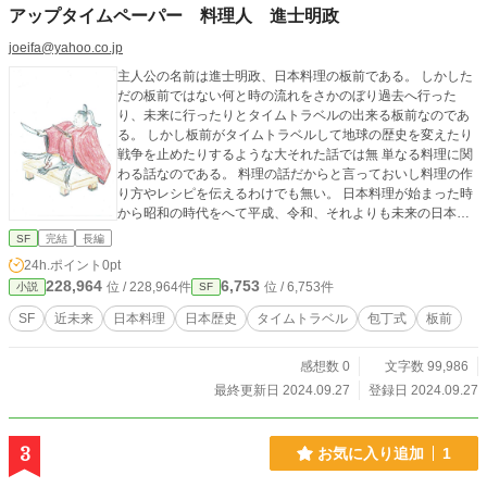
ode.syosetu.com/n2519cc/
アップタイムペーパー 料理人 進士明政
joeifa@yahoo.co.jp
主人公の名前は進士明政、日本料理の板前である。 しかした
だの板前ではない何と時の流れをさかのぼり過去へ行った
り、未来に行ったりとタイムトラベルの出来る板前なのであ
る。 しかし板前がタイムトラベルして地球の歴史を変えたり
戦争を止めたりするような大それた話では無 単なる料理に関
わる話なのである。 料理の話だからと言っておいし料理の作
り方やレシピを伝えるわけでも無い。 日本料理が始まった時
から昭和の時代をへて平成、令和、それよりも未来の日本料
理の記録、作法、決まり事の話なのである。 進士明政と言う
SF
完結
長編
青年がひよんな事からタイムトラベルが出来る様になり過去
24h.ポイント
0pt
未来へと料理を食べに行く、そこで事件に巻き込まれたり、
228,964
6,753
位 / 228,964件
位 / 6,753件
小説
SF
歴史的な事件の真相を探るためにタイムトラベルする話なの
である。 最後には、アップタイムぺーパーと言うタイムマシ
SF
近未来
日本料理
日本歴史
タイムトラベル
包丁式
板前
ンを使い未来の日本料理の在り方等々を見る事となる。 果た
して未来の日本と日本料理どうなっているだろうか？作者私
感想数 0
文字数 99,986
の経験と知識から進士明政を通して伝えていこう。 本文に入
る前に話しの整理をしておく。 誰もが食べる料理、日本料理
最終更新日 2024.09.27
登録日 2024.09.27
は作り方、味付、盛り付けに他国にはない独特の作法決まり
ごとがある、それを昔から守りつずけて来た家を包丁家と言
う。 包丁家は、大名や大きな武家屋敷で、毎日食べる料理や
3
お気に入り追加
1
法事お祝などの儀式時の料理や作法を提供して生計を立てき