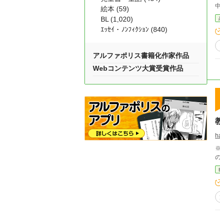
中） 絶倫な年下旦那様に、心もナカも甘く暴かれて
絵本 (59)
アク
BL (1,020)
て
ｴｯｾｲ・ﾉﾝﾌｨｸｼｮﾝ (840)
～
い彼の猛
（F
アルファポリス書籍化作家作品
ことに!? …..*…..
Webコンテンツ大賞受賞作品
か
してきた
h