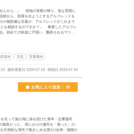
の帰り、急な雷雨に
信頼から、部屋を出ようとするアルフレッドを
その無防備な言葉が、アルフレッドがこれまで
る。初めての快楽に戸惑い、翻弄されるマリ
年の想いを爆発させ、決して行為をやめようと
ーー
敬語攻め
主従
言葉責め
110
最終更新日 2026.07.18
登録日 2026.07.18
お気に入り追加
39
力を失って嵐の海に身を投げた青年・志摩蓮司
の蓮司を「救った」の
彼を圧倒的な母性で抱きしめる第1の女神・瑞穂の