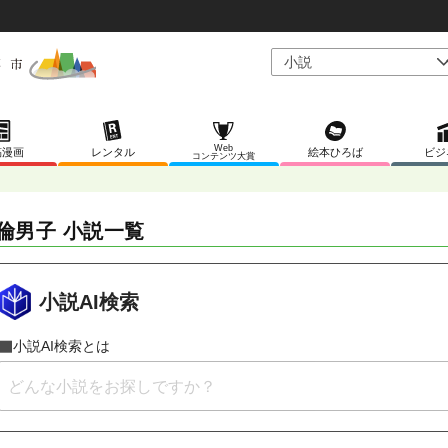
Web
稿漫画
レンタル
絵本ひろば
ビジ
コンテンツ大賞
倫男子 小説一覧
小説AI検索
小説AI検索とは