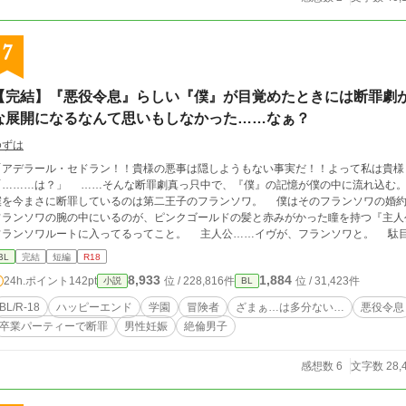
7
【完結】『悪役令息』らしい『僕』が目覚めたときには断罪劇
な展開になるなんて思いもしなかった……なぁ？
ゆずは
「アデラール・セドラン！！貴様の悪事は隠しようもない事実だ！！よって私は貴様
」 ……そんな断罪劇真っ只中で、『僕』の記憶が僕の中に流れ込む。 どうやらここはゲームの中の世界らしい。
僕を今まさに断罪しているのは第二王子のフランソワ。 僕はそのフランソワの婚
ランソワの腕の中にいるのが、ピンクゴールドの髪と赤みがかった瞳を持つ『主人公』のイヴだ。 これは
ンソワルートに入ってるってこと。 主人公……イヴが、フランソワと。 駄目だ。駄目だよ！！ そんなこと絶対許せな
＿＿＿＿＿＿ ＊設定ゆるゆるのBLゲーム風の悪役令息物です。ざまぁ展開は期待しないでください
BL
完結
短編
R18
(笑) ＊R18は多分最後の方に。予告なく入ります。 ＊なんでもありOkな方のみ閲
8,933
1,884
24h.ポイント
142pt
位 / 228,816件
位 / 31,423件
小説
BL
して悪役令息物も二作目はありません……(笑) 難しい……。皆さんすごすぎます…
目でご覧ください(笑)
BL/R-18
ハッピーエンド
学園
冒険者
ざまぁ…は多分ない…
悪役令息
卒業パーティーで断罪
男性妊娠
絶倫男子
感想数 6
文字数 28,