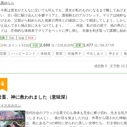
秋風ゆらら
今夜は貴女がどんなに泣いても叫んでも、貴女が私のものになるまで離してあげませんから…」 領地の視察
遭い、古い宿に駆け込んだ令嬢マリアと、護衛騎士のアルフレッド。マリアは純粋な
呼び止め、父親から勧められた他家の男性との縁談について相談してしまう。しかし
込んできた独占欲に火をつけてしまう。 「……何故、私の目の前で、他の男のことを相談するのですか？」 豹変したアルフレ
ッドは、圧倒的な体格差でマリアをベッドに押し倒し、衣服を剥ぎ取って蹂躙し始め
ア。必死にアルフレッドを止めようとするマリアだが、アルフレッドは秘めてきた長
恋愛
完結
短編
R18
をこうして、欲望のままに可愛がりたかったのにずっと、ずっと我慢してきたんです…この程度で終われるは
2,688
1,477
24h.ポイント
532pt
位 / 228,816件
位 / 66,377件
小説
恋愛
ずがないでしょう？」 アルフレッドの容赦ない快楽責めは朝まで終わらなくてー
恋愛
ハッピーエンド
体格差
豹変
絶倫男子
中出しあり
孕ませ
感想数 0
文字数 10,
4
社畜、神に救われました（意味深）
アイスホカロン
現代社会のブラック企業で心も身体も完全に擦り切れ、生きる気
（しま れんじ）。 彼が目を覚ましたのは、外界から隠された神秘の孤島だった。 死にかけ
は、島にある7つの神社に祀られた美しい女神たち。 行き倒れた