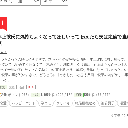
1
年上彼氏に気持ちよくなってほしいって 伝えたら実は絶倫で連
話
ぴんく
いつもえっちの時はイきすぎてバテちゃうのが密かな悩み。年上彼氏に思い切って、
 泣いてもやめてくれなくて、連続イキ、潮吹き、クリ責め、が止まらなかったお話です。 愛菜まな 初めての相手は悠貴
合って一年の間にたくさん気持ちいい事を教わり、敏感な身体になってしまった。いつもイ
き 愛菜の事がだいすきで、どろどろに甘やかしたいと思う反面、愛菜の恥ずかしい
ている。
恋愛
完結
短編
R18
1,509
865
24h.ポイント
965pt
位 / 228,816件
位 / 66,377件
小説
恋愛
恋愛
ハッピーエンド
孕ませ
クリイキ
絶倫巨根攻め
絶倫男子
溺愛
文字数 12,