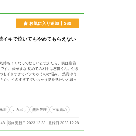
お気に入り追加
369
続イキで泣いてもやめてもらえない
気持ちよくなって欲しいと伝えたら、実は絶倫
くん。付き
きすぎてバテちゃうのが悩み。 悠貴ゆう
事とか、イきすぎて泣いちゃう姿を見たいと思っ
/執着
ナカ出し
無理矢理
言葉責め
348
最終更新日 2023.12.28
登録日 2023.12.28