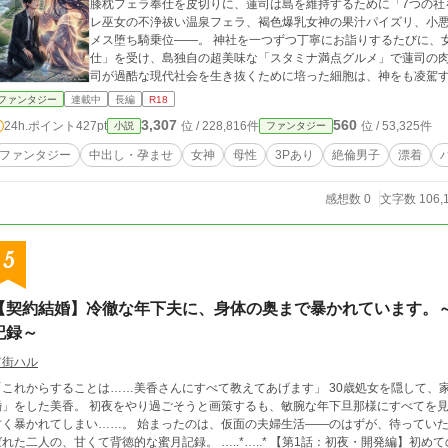
膝枕フェラ奉仕を皮切りに、蓮司は島を維持するために「7つの社をお
レ巫女の不浄祓い温泉フェラ、褐色爆乳女神の果汁パイズリ、小
メス堕ち騎乗位――。 神社を一つずつ丁寧にお詣りするたびに、女神たちから想像を絶する「ご褒美のHなご奉
仕」を受け、島独自の超美味な「スタミナ満点グルメ」で蓮司の肉体は
司が過酷な現代社会を生き抜くために培った細胞は、神をも凌駕
いた。 純血主義のせいで「劣化」を起こし、子を成せなくなって
ファンタジー
連載中
長編
R18
そが、島と彼女たちを消滅から救う唯一の“特効薬”だったのだ！ 島の危機を救うための禁断の狐耳ロリ双子3P秘儀
3,307
560
24h.ポイント
427pt
位 / 228,816件
位 / 53,325件
小説
ファンタジー
を経て、蓮司はついに最高神・天音の待つ最奥の社へ――。 元・限界社畜の青年が、最強の種馬として女神たちの
お腹を自分の子供でいっぱいに満たしていく、極上の子だくさん
ファンタジー
中出し・孕ませ
女神
母性
3Pあり
絶倫男子
漂着
感想数 0
文字数 106,
5
【契約結婚】冷徹な年下夫に、身体の奥まで暴かれています。
記録～
宵街ハル
これからすることは……美香さんにすべて教えてあげます」 30歳処女を隠して、家柄の良い年下男子・玲人と「1年間の契約結
婚」をした美香。 初夜をやり過ごそうと画策するも、敏腕な年下旦那様にすべてを
れてしまい……。 始まったのは、仮面の夫婦生活――のはずが、待っていたのは絶倫な彼による快楽調教！？ 歪な契約で結
た二人の、甘くて背徳的な蜜月記録。 …..*…..* 【第1話：初夜・開発編】初めての夜。～無知な身体を熱く暴かれて～（公開