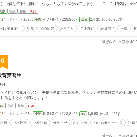
しまう。 …..*…..* 【第2話：実家・背徳編】声を殺した実家の秘め事。～ガニ股
メと、隠された契約～（公開中） 久しぶりに訪れた私の実家。 扉の向こうにお手伝いさんがいる極限の緊張感の中、声を殺し
恋愛
完結
短編
R18
、無様な「ガニ股アクメ」で絶頂を飲み込まされて……。 …..*…..* 【第3話：ラブホテル・お仕置き編】道具と指で焦らし絶頂。
4,776
2,425
24h.ポイント
298pt
位 / 228,816件
位 / 66,377件
小説
恋愛
夫の嫉妬でお仕置きアクメ～（FANBOXにて公開中／サンプル掲載） 目隠しをされ、拘束された私に向けられるのは、隠しきれな
烈な【独占欲】。 …..*…..* 【第4話：看病・ご褒美編】疲れの出た夫の看病。～ご褒美は、パジャマ1枚で跨る私をご所望～
R18要素あり
初夜
契約結婚
お見合い
年下攻め
絶倫男子
性欲
甘
ANBOXにて公開中／サンプル掲載） 病上がりの玲人くんに押し切られ、素肌にパジャマ1枚の「裸パジャマ」で彼の顔の上に跨る
* 【サンプル】第5話：【最終話・プロポーズ編】契約結婚の旦那様と「本当の初夜」～一生の契約更新と、運命に導
感想数 0
文字数 40,
れた真実の生ハメ初夜♡～（FANBOXにて公開中／サンプル掲載） 結婚から1年の契約終了。離婚届を差し出す私に、玲人くんが渡
のは……婚姻届⁉ …..*…..* ※本作はpixivに投稿している短編をシリーズ化した再録です。サイトの傾向に合わせてタイトル
や構成を調整しております。 【Pixiv】 https://www.pixiv.net/users/122950621
6
教育実習生
age
※ゲイ向け 今風イケメン、手越か生意気な高校生、ベテラン体育教師にその圧倒的
の彼氏をまとめて寝取ります！！！
BL
完結
短編
R18
8,292
1,693
24h.ポイント
163pt
位 / 228,816件
位 / 31,423件
小説
BL
筋肉
巨根攻め
巨根絶倫
分からせ
わからせ
わからせセックス
絶倫
感想数 2
文字数 40,