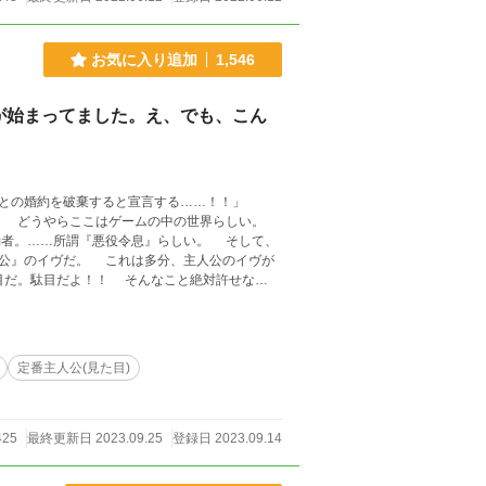
お気に入り追加
1,546
が始まってました。え、でも、こん
との婚約を破棄すると宣言する……！！」
約者。……所謂『悪役令息』らしい。 そして、
多分、主人公のイヴが
覧くださいませ。 ＊多分続きは書きません……。そ
…。 ＊リハビリ的に書いたものです。生暖かい
定番主人公(見た目)
425
最終更新日 2023.09.25
登録日 2023.09.14