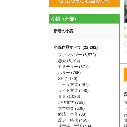
小説（外部）
新着の小説
小説作品すべて (22,262)
ファンタジー (8,579)
恋愛 (5,104)
ミステリー (571)
ホラー (755)
SF (1,190)
キャラ文芸 (297)
ライト文芸 (449)
青春 (1,026)
現代文学 (753)
大衆娯楽 (638)
「
経済・企業 (38)
歴史・時代 (459)
甘く暴か
ばれ
児童書・童話 (484)