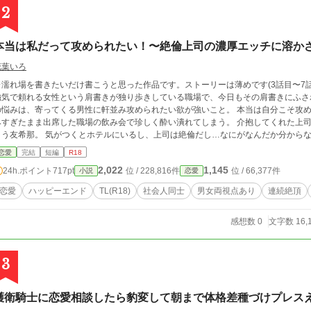
2
本当は私だって攻められたい！〜絶倫上司の濃厚エッチに溶か
花葉いろ
※濡れ場を書きたいだけ書こうと思った作品です。ストーリーは薄めです(3話目〜7話目までR1
強気で頼れる女性という肩書きが独り歩きしている職場で、今日もその肩書きにふさわしい振
悩みは、寄ってくる男性に軒並み攻められたい欲が強いこと。 本当は自分こそ攻めてもらいたいのに…。 満たされない欲を溜め込
すぎたまま出席した職場の飲み会で珍しく酔い潰れてしまう。 介抱してくれた上司、小柳冬真に酔った勢いで気持ちを暴露してし
まう友希那。 気がつくとホテルにいるし、上司は絶倫だし…なにがなんだか分から
恋愛
完結
短編
R18
2,022
1,145
24h.ポイント
717pt
位 / 228,816件
位 / 66,377件
小説
恋愛
恋愛
ハッピーエンド
TL(R18)
社会人同士
男女両視点あり
連続絶頂
感想数 0
文字数 16,
3
護衛騎士に恋愛相談したら豹変して朝まで体格差種づけプレス