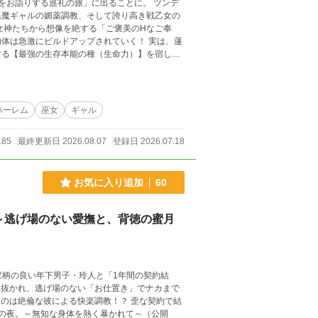
詣りする巡礼の旅」に出ることに。 ツンデ
悪魔ギャルの媚薬調教、そして誇り高き戦乙女の
急激にビルドアップされていく！ 実は、蓮
する【最強の生存本能の種（生命力）】を宿して
いた不妊の女神たちにとって、蓮司の絶倫な種こ
・全肯定ハーレムファンタジー、ここに開幕！
ハーレム
巫女
ギャル
185
最終更新日 2026.08.07
登録日 2026.07.18
お気に入り追加
60
～逃げ場のない愛撫と、背徳の蜜月
見抜かれ、逃げ場のない「お仕置き」でナカまで