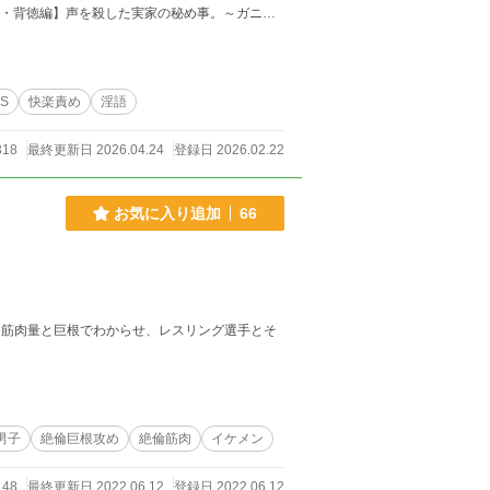
S
快楽責め
淫語
318
最終更新日 2026.04.24
登録日 2026.02.22
 【FANBOX】 https://yoimachi-haru.fanbox.cc/
お気に入り追加
66
な筋肉量と巨根でわからせ、レスリング選手とそ
男子
絶倫巨根攻め
絶倫筋肉
イケメン
148
最終更新日 2022.06.12
登録日 2022.06.12