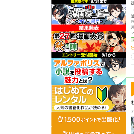
「
抑え
しない。 「本当は貴女