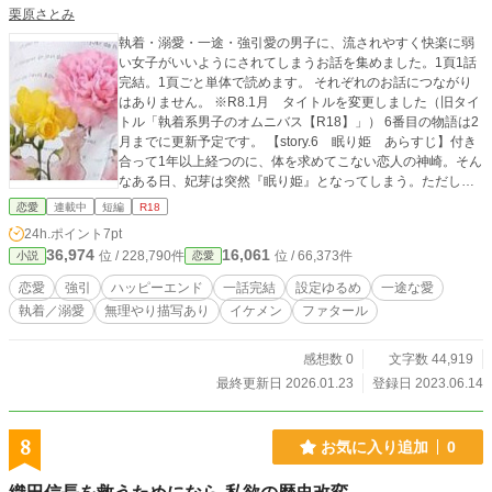
栗原さとみ
執着・溺愛・一途・強引愛の男子に、流されやすく快楽に弱
い女子がいいようにされてしまうお話を集めました。1頁1話
完結。1頁ごと単体で読めます。 それぞれのお話につながり
はありません。 ※R8.1月 タイトルを変更しました（旧タイ
トル「執着系男子のオムニバス【R18】」） 6番目の物語は2
月までに更新予定です。 【story.6 眠り姫 あらすじ】付き
合って1年以上経つのに、体を求めてこない恋人の神崎。そん
なある日、妃芽は突然『眠り姫』となってしまう。ただし眠
り始めた直後の3～4時間は身体は動かせないのに意識はあっ
恋愛
連載中
短編
R18
て……。
24h.ポイント
7pt
36,974
16,061
位 / 228,790件
位 / 66,373件
小説
恋愛
恋愛
強引
ハッピーエンド
一話完結
設定ゆるめ
一途な愛
執着／溺愛
無理やり描写あり
イケメン
ファタール
感想数 0
文字数 44,919
最終更新日 2026.01.23
登録日 2023.06.14
8
お気に入り追加
0