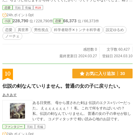
た。ちょっと出しますから待っててください」ってヤツじゃないでしょ、精子っ
てもんは！ 「研究所では、アグネスではなく、〝博士〟と呼べ、カトー」
恋愛
完結
長編
R18
フラスコ片手に胸を反らす博士、アグネス。 大きすぎる丸メガネに、大きす
24h.ポイント
0pt
ぎる胸のせいではち切れそうな白衣姿。十年前、浜に打ち上げられてた俺を助
228,790
66,373
位 / 228,790件
位 / 66,373件
小説
恋愛
け、「サイトー」と名付けた人。……密かに、俺の好きな人。 「ホムンクル
スを作りたいのだ。だから出せ」 いや、「出せ」って言われても。ってか
恋愛
異世界
男性視点
科学者助手✕トンチキ科学者
設定ゆるめ
俺、好きな女に、何を要求されてんだ？ 聞けば、最強の武器になる「カワイ
ノーチェ
イ」を研究するため、カワイイの塊である赤子が必要らしく。ここに赤子はいな
いから、代替でホムンクルスを作ろうと思い立ったのだとか、なんとか。 こ
のトンチキ思考博士め。 ため息と同時に、底意地悪いイタズラを思いつく。
感想数 0
文字数 60,427
「博士。俺の精子を差し上げることは構いませんが、その代わり、もう少し別
最終更新日 2024.03.27
登録日 2024.03.10
の方法を試してみませんか？」 「別の方法？」 「フラスコじゃなく、博士
のお腹で醸成させるんです」 ようはただのセックスだけど。 「わかった。
ぜひ、やってみよう。ジトー」 ……俺の名前、サイトーじゃなかったっけ？
10
お気に入り追加
30
こじらせ片思い助手✕一般常識欠落トンチキ女博士の、順番手順間違い恋愛物
語。
伝説の剣なんていりません。普通の女の子に戻りたい。
あきあす
ある日突然、 母から渡された剣は 伝説のエクス○リバーだっ
た。 えぇぇぇぇぇぇ！！ 私、これで何をすればいいの？
私、伝説の剣なんていりません。 普通の女の子の幸せが欲し
いです。 コメディタッチで 軽い読み心地のお話です。
ファンタジー
完結
長編
24h.ポイント
0pt