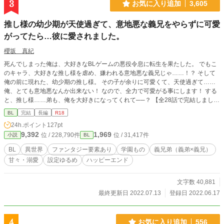
3
お気に入り追加
3,605
推し様の幼少期が天使過ぎて、意地悪な義兄をやらずに可愛
がってたら…彼に愛されました。
櫻坂 真紀
死んでしまった俺は、大好きなBLゲームの悪役令息に転生を果たした。 でもこ
のキャラ、大好きな推し様を虐め、嫌われる意地悪な義兄じゃ……！？ そして
俺の前に現れた、幼少期の推し様。 その子が余りに可愛くて、天使過ぎて……
俺、とても意地悪なんか出来ない！ なので、全力で可愛がる事にします！ する
と、推し様……弟も、俺を大好きになってくれて──？ 【全28話で完結しまし
た。R18のお話には※が付けてあります。】
BL
完結
長編
R18
24h.ポイント
127pt
9,392
1,969
位 / 228,790件
位 / 31,417件
小説
BL
BL
異世界
ファンタジー要素あり
学園もの
義兄弟（義弟×義兄）
甘々・溺愛
設定ゆるめ
ハッピーエンド
文字数 40,881
最終更新日 2022.07.13
登録日 2022.06.17
4
お気に入り追加
556