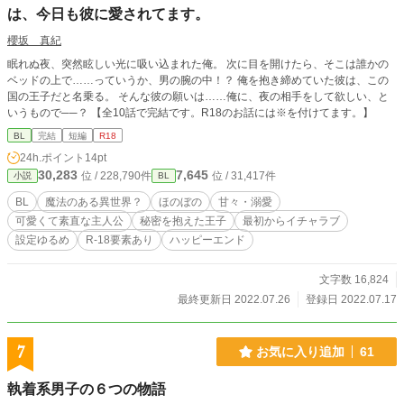
は、今日も彼に愛されてます。
櫻坂 真紀
眠れぬ夜、突然眩しい光に吸い込まれた俺。 次に目を開けたら、そこは誰かの
ベッドの上で……っていうか、男の腕の中！？ 俺を抱き締めていた彼は、この
国の王子だと名乗る。 そんな彼の願いは……俺に、夜の相手をして欲しい、と
いうもので──？ 【全10話で完結です。R18のお話には※を付けてます。】
BL
完結
短編
R18
24h.ポイント
14pt
30,283
7,645
位 / 228,790件
位 / 31,417件
小説
BL
BL
魔法のある異世界？
ほのぼの
甘々・溺愛
可愛くて素直な主人公
秘密を抱えた王子
最初からイチャラブ
設定ゆるめ
R-18要素あり
ハッピーエンド
文字数 16,824
最終更新日 2022.07.26
登録日 2022.07.17
7
お気に入り追加
61
執着系男子の６つの物語