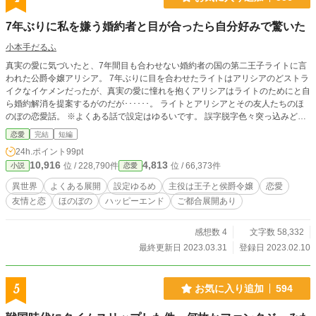
7年ぶりに私を嫌う婚約者と目が合ったら自分好みで驚いた
小本手だるふ
真実の愛に気づいたと、7年間目も合わせない婚約者の国の第二王子ライトに言
われた公爵令嬢アリシア。 7年ぶりに目を合わせたライトはアリシアのどストラ
イクなイケメンだったが、真実の愛に憧れを抱くアリシアはライトのためにと自
ら婚約解消を提案するがのだが･･････。 ライトとアリシアとその友人たちのほ
のぼの恋愛話。 ※よくある話で設定はゆるいです。 誤字脱字色々突っ込みどこ
ろがあるかもしれませんが温かい目でご覧ください。
恋愛
完結
短編
24h.ポイント
99pt
10,916
4,813
位 / 228,790件
位 / 66,373件
小説
恋愛
異世界
よくある展開
設定ゆるめ
主役は王子と侯爵令嬢
恋愛
友情と恋
ほのぼの
ハッピーエンド
ご都合展開あり
感想数 4
文字数 58,332
最終更新日 2023.03.31
登録日 2023.02.10
5
お気に入り追加
594