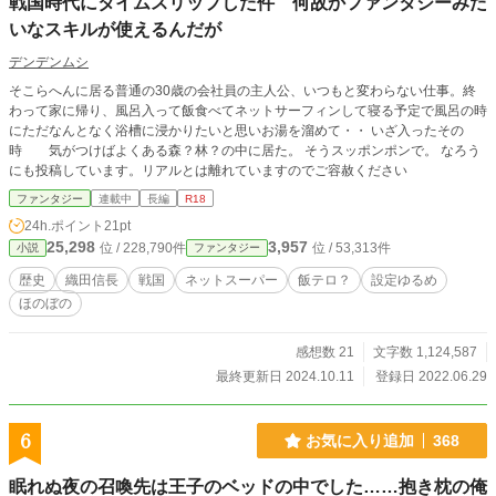
戦国時代にタイムスリップした件 何故かファンタジーみた
いなスキルが使えるんだが
デンデンムシ
そこらへんに居る普通の30歳の会社員の主人公、いつもと変わらない仕事。終
わって家に帰り、風呂入って飯食べてネットサーフィンして寝る予定で風呂の時
にただなんとなく浴槽に浸かりたいと思いお湯を溜めて・・ いざ入ったその
時 気がつけばよくある森？林？の中に居た。 そうスッポンポンで。 なろう
にも投稿しています。リアルとは離れていますのでご容赦ください
ファンタジー
連載中
長編
R18
24h.ポイント
21pt
25,298
3,957
位 / 228,790件
位 / 53,313件
小説
ファンタジー
歴史
織田信長
戦国
ネットスーパー
飯テロ？
設定ゆるめ
ほのぼの
感想数 21
文字数 1,124,587
最終更新日 2024.10.11
登録日 2022.06.29
6
お気に入り追加
368
眠れぬ夜の召喚先は王子のベッドの中でした……抱き枕の俺