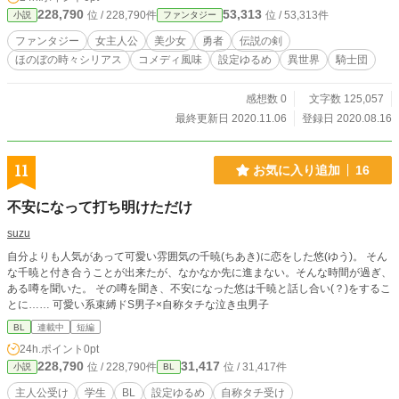
228,790
53,313
位 / 228,790件
位 / 53,313件
小説
ファンタジー
ファンタジー
女主人公
美少女
勇者
伝説の剣
ほのぼの時々シリアス
コメディ風味
設定ゆるめ
異世界
騎士団
感想数 0
文字数 125,057
最終更新日 2020.11.06
登録日 2020.08.16
11
お気に入り追加
16
不安になって打ち明けただけ
suzu
自分よりも人気があって可愛い雰囲気の千暁(ちあき)に恋をした悠(ゆう)。 そん
な千暁と付き合うことが出来たが、なかなか先に進まない。そんな時間が過ぎ、
ある噂を聞いた。 その噂を聞き、不安になった悠は千暁と話し合い(？)をするこ
とに…… 可愛い系束縛ドS男子×自称タチな泣き虫男子
BL
連載中
短編
24h.ポイント
0pt
228,790
31,417
位 / 228,790件
位 / 31,417件
小説
BL
主人公受け
学生
BL
設定ゆるめ
自称タチ受け