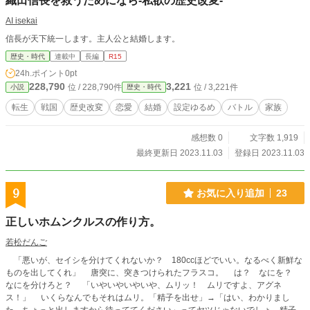
織田信長を救うためになら-私欲の歴史改変-
AI isekai
信長が天下統一します。主人公と結婚します。
歴史・時代
連載中
長編
R15
24h.ポイント
0pt
228,790
3,221
位 / 228,790件
位 / 3,221件
小説
歴史・時代
転生
戦国
歴史改変
恋愛
結婚
設定ゆるめ
バトル
家族
感想数 0
文字数 1,919
最終更新日 2023.11.03
登録日 2023.11.03
9
お気に入り追加
23
正しいホムンクルスの作り方。
若松だんご
「悪いが、セイシを分けてくれないか？ 180ccほどでいい。なるべく新鮮な
ものを出してくれ」 唐突に、突きつけられたフラスコ。 は？ なにを？
なにを分けろと？ 「いやいやいやいや、ムリッ！ ムリですよ、アグネ
ス！」 いくらなんでもそれはムリ。「精子を出せ」→「はい、わかりまし