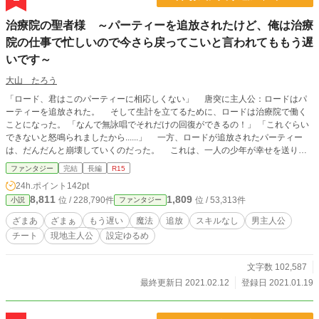
治療院の聖者様 ～パーティーを追放されたけど、俺は治療
院の仕事で忙しいので今さら戻ってこいと言われてももう遅
いです～
大山 たろう
「ロード、君はこのパーティーに相応しくない」 唐突に主人公：ロードはパ
ーティーを追放された。 そして生計を立てるために、ロードは治療院で働く
ことになった。 「なんで無詠唱でそれだけの回復ができるの！」 「これぐらい
できないと怒鳴られましたから......」 一方、ロードが追放されたパーティー
は、だんだんと崩壊していくのだった。 これは、一人の少年が幸せを送り、
幸せを探す話である。 ※小説家になろう様でも連載しております。 ２０２１/０
ファンタジー
完結
長編
R15
２/１２日、完結しました。
24h.ポイント
142pt
8,811
1,809
位 / 228,790件
位 / 53,313件
小説
ファンタジー
ざまあ
ざまぁ
もう遅い
魔法
追放
スキルなし
男主人公
チート
現地主人公
設定ゆるめ
文字数 102,587
最終更新日 2021.02.12
登録日 2021.01.19