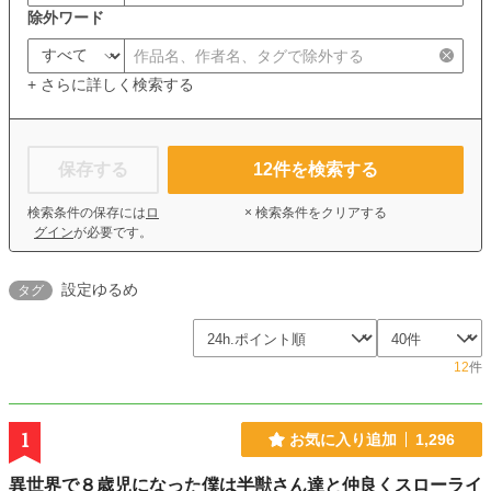
除外ワード
+ さらに詳しく検索する
保存する
12
件を検索する
検索条件の保存には
ロ
× 検索条件をクリアする
グイン
が必要です。
設定ゆるめ
タグ
12
件
1
お気に入り追加
1,296
異世界で８歳児になった僕は半獣さん達と仲良くスローライ