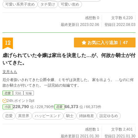
可愛い系男子攻め
タチ受け
可愛い攻め
感想数 0
文字数 6,220
最終更新日 2023.02.06
登録日 2022.08.03
12
お気に入り追加
47
虐げられていた令嬢は家出を決意した…が、何故か騎士が付
いてきた。
文月もも
厄介者扱いされてきた公爵令嬢、ミモザは決意した。 家を出よう。 …なのに何
故か騎士が付いてきた。 一話完結の短編です。
恋愛
完結
短編
24h.ポイント
0pt
228,790
66,373
位 / 228,790件
位 / 66,373件
小説
恋愛
恋愛
異世界
ハッピーエンド
騎士
姉妹格差
設定ゆるめ
感想数 1
文字数 2,401
最終更新日 2021.01.30
登録日 2021.01.30