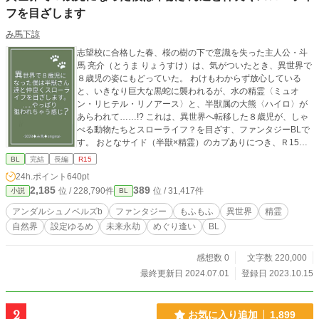
フを目ざします
み馬下諒
志望校に合格した春、桜の樹の下で意識を失った主人公・斗
馬 亮介（とうま りょうすけ）は、気がついたとき、異世界で
８歳児の姿にもどっていた。 わけもわからず放心している
と、いきなり巨大な黒蛇に襲われるが、水の精霊〈ミュオ
ン・リヒテル・リノアース〉と、半獣属の大熊〈ハイロ〉が
あらわれて……!? これは、異世界へ転移した８歳児が、しゃ
べる動物たちとスローライフ？を目ざす、ファンタジーBLで
す。 おとなサイド（半獣×精霊）のカプありにつき、Ｒ15に
しておきました。 ※ 造語、出産描写あり。前置き長め。第21
BL
完結
長編
R15
話に登場人物紹介を載せました。 ★お試し読みは第１部（第
24h.ポイント
640pt
22〜27話あたり）がオススメです。物語の傾向がわかりやす
2,185
389
位 / 228,790件
位 / 31,417件
小説
BL
いかと思います★ ★第11回BL小説大賞エントリー作品★最終
結果2773作品中／414位★応援ありがとうございました★
アンダルシュノベルズb
ファンタジー
もふもふ
異世界
精霊
自然界
設定ゆるめ
未来永劫
めぐり逢い
BL
感想数 0
文字数 220,000
最終更新日 2024.07.01
登録日 2023.10.15
2
お気に入り追加
1,899