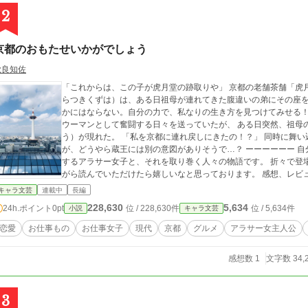
2
京都のおもたせいかがでしょう
秋良知佐
「これからは、この子が虎月堂の跡取りや」 京都の老舗茶舗「虎月堂」の跡取り娘として育ってきた虎月葛葉（と
らつきくずは）は、ある日祖母が連れてきた腹違いの弟にその座を奪われる。 「私は待ってるだ
かにはならない。自分の力で、私なりの生き方を見つけてみせる！」 そう誓って家を出た葛葉は、東京でキ
ウーマンとして奮闘する日々を送っていたが、 ある日突然、祖母
う）が現れた。 「私を京都に連れ戻しにきたの！？」 同時に舞い込んできた政略結婚に強く反発する葛葉だった
が、どうやら蔵王には別の意図がありそうで…？ ーーーーーー 自分らしい生き方を模索しながら、仕事に恋に奮闘
するアラサー女子と、それを取り巻く人々の物語です。 折々で登
がら読んでいただけたら嬉しいなと思っております。 感想、レビ
キャラ文芸
連載中
長編
228,630
5,634
24h.ポイント
0pt
位 / 228,630件
位 / 5,634件
小説
キャラ文芸
恋愛
お仕事もの
お仕事女子
現代
京都
グルメ
アラサー女主人公
感想数 1
文字数 34,
3