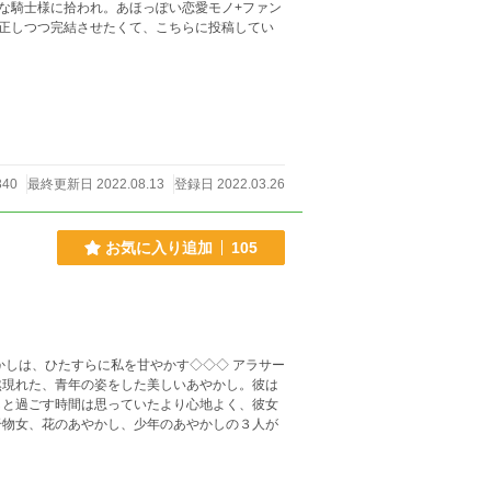
な騎士様に拾われ。あほっぽい恋愛モノ+ファン
正しつつ完結させたくて、こちらに投稿してい
340
最終更新日 2022.08.13
登録日 2022.03.26
お気に入り追加
105
かしは、ひたすらに私を甘やかす◇◇◇ アラサー
然現れた、青年の姿をした美しいあやかし。彼は
しと過ごす時間は思っていたより心地よく、彼女
干物女、花のあやかし、少年のあやかしの３人が