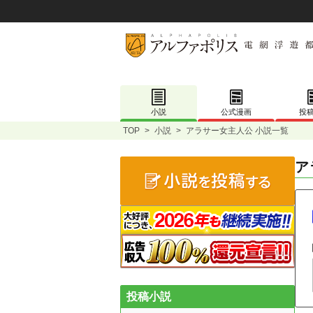
小説
公式漫画
投
TOP
>
小説
>
アラサー女主人公 小説一覧
ア
投稿小説