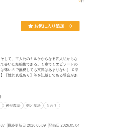
6
件
お気に入り追加
0
、そして、主人公のキルケからなる四人組からな
線で書いた短編集である。１章で１エピソードの
は薄いので無視しても支障はあまりない） ０章
け】【性的表現あり】等を記載してある場合があ
件
女
神聖魔法
剣と魔法
百合？
037
最終更新日 2026.05.09
登録日 2026.05.04