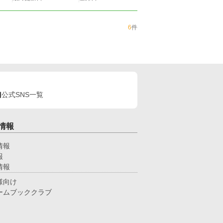
6
件
公式SNS一覧
情報
情報
報
情報
様向け
ームブッククラブ