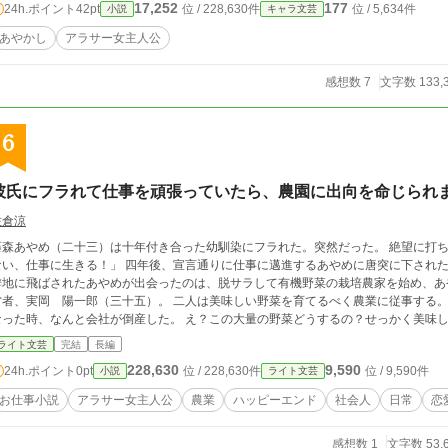
17,252
177
24h.ポイント
42pt
位 / 228,630件
位 / 5,634件
小説
キャラ文芸
あやかし
アラサー女主人公
感想数 7
文字数 133,
6
彼氏にフラれて仕事を頑張っていたら、農園に出向を命じられ
佐倉涼
藤森あやめ（二十三）は十年付き合った幼馴染にフラれた。突然だった。 絶望に打ち
ない、仕事に生きる！」 四年後、宣言通りに仕事に邁進するあやめに唐突に下された
僻地に飛ばされたあやめが出会ったのは、脱サラして有機野菜の栽培農家を始め、あ
営者、実岡 陽一郎（三十五）。 二人は美味しい野菜を育てるべく農業に従事する。
なった時、なんと会社が倒産した。 え？この大量の野菜どうするの？せっかく美味し
見つけ出そう！どうせ無職になったわけだし！ これは失恋の痛手を癒しつつ社会の
ライト文芸
完結
長編
くアラサー女子藤森あやめのお話です。 ※小説家になろうでも投稿しております
228,630
9,590
24h.ポイント
0pt
位 / 228,630件
位 / 9,590件
小説
ライト文芸
お仕事小説
アラサー女主人公
農業
ハッピーエンド
社会人
日常
恋
感想数 1
文字数 53,