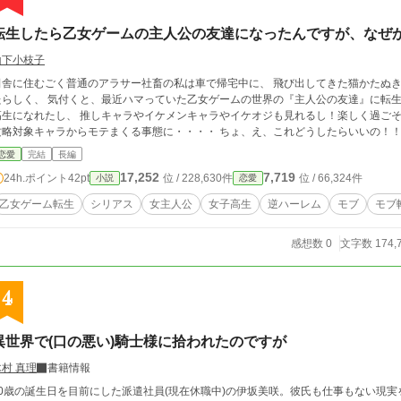
転生したら乙女ゲームの主人公の友達になったんですが、なぜ
山下小枝子
田舎に住むごく普通のアラサー社畜の私は車で帰宅中に、 飛び出してきた猫かたぬ
たらしく、 気付くと、最近ハマっていた乙女ゲームの世界の『主人公の友達』に転生
高生になれたし、 推しキャラやイケメンキャラやイケオジも見れるし！楽しく過ごそ
攻略対象キャラからモテまくる事態に・・・・ ちょ、え、これどう
恋愛
完結
長編
17,252
7,719
24h.ポイント
42pt
位 / 228,630件
位 / 66,324件
小説
恋愛
乙女ゲーム転生
シリアス
女主人公
女子高生
逆ハーレム
モブ
モブ
感想数 0
文字数 174,
4
異世界で(口の悪い)騎士様に拾われたのですが
木村 真理
書籍情報
30歳の誕生日を目前にした派遣社員(現在休職中)の伊坂美咲。彼氏も仕事もない現