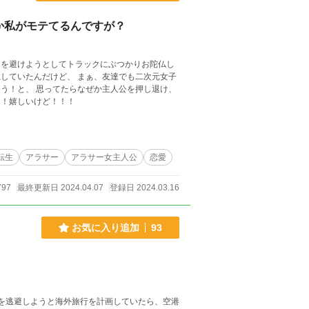
か私がモテてるんですが？
きを避けようとしてトラックにぶつかりお陀仏し
していたんだけど、 まぁ、友達でも二次元女子
う！と、 思ってたらなぜか主人公を押し退け、
したらいいの！！！嬉しいけど！！！
転生
アラサー
アラサー女主人公
恋愛
797
最終更新日 2024.04.07
登録日 2024.03.16
お気に入り追加
93
実を逃避しようと海外旅行を計画していたら、空港