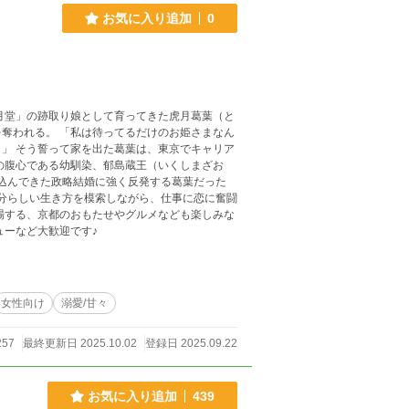
お気に入り追加
0
けのお姫さまなん
ャリア
の腹心である幼馴染、郁島蔵王（いくしまざお
場する、京都のおもたせやグルメなども楽しみな
ューなど大歓迎です♪
女性向け
溺愛/甘々
257
最終更新日 2025.10.02
登録日 2025.09.22
お気に入り追加
439