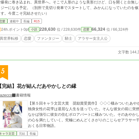
で爆発に巻き込まれ、異世界へ。そこで人形のような美形だけど、口を開くと台無し
タジーになる予定。（別所で見切り発車でスタートして、みかんになっていたのを修
ます。今度こそ完結させたい）
恋愛
連載中
長編
R15
228,630
66,324
24h.ポイント
0pt
位 / 228,630件
位 / 66,324件
小説
恋愛
異世界転移
恋愛
ファンタジー
騎士
アラサー女主人公
文字数 144,
5
【完結】花が結んだあやかしとの縁
azecco
書籍情報
【第５回キャラ文芸大賞 奨励賞受賞作】 ◇◇◇棲みついたあや
独身女性の花雫は退屈な人生を送っていた。そんな彼女の前に突
なかば強引に彼女の住むボロアパートに棲みついた。そのあやか
の心を満たしていく。究極にめんどくさがりのこじらせアラサー
おくる日常物語。
キャラ文芸
完結
長編