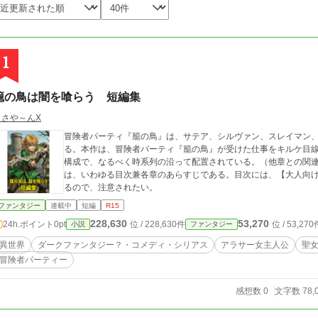
1
籠の鳥は闇を喰らう 短編集
ささや～んX
冒険者パーティ『籠の鳥』は、サテア、シルヴァン、スレイマン
る。本作は、冒険者パーティ『籠の鳥』が受けた仕事をキルケ目
構成で、なるべく時系列の沿って配置されている。（他章との関連
は、いわゆる目次兼各章のあらすじである。目次には、【大人向
るので、注意されたい。
ファンタジー
連載中
短編
R15
228,630
53,270
24h.ポイント
0pt
位 / 228,630件
位 / 53,270
小説
ファンタジー
異世界
ダークファンタジー？・コメディ・シリアス
アラサー女主人公
聖
冒険者パーティー
感想数 0
文字数 78,