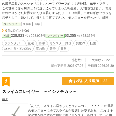
の魔導工具のスペシャリスト。ハーフドワーフ的には適齢期。 弟子・ブラウ：
この世界に赤ん坊のときに迷い込んでしまった転生者。人間的には若い。 箱庭
の終わりかけた世界でのんびり暮らすふたり。 １９年間、コオロギはブラウを
弟子として、姉として、母として育ててきた。 モンスターを狩ったり、師匠が
風呂に入らずくさかったり、魔導工具を作ったり、師匠が二日酔いになるくらい
ファンタジー
連載中
長編
飲んだりしながら今日も生きている。 ある日、カメのようなウサギのような巨
24h.ポイント
0pt
大モンスターの産卵によって、江の島の状況はカオスに。 なんだかよくわから
228,923
53,355
位 / 228,923件
位 / 53,355件
小説
ファンタジー
ないカメの卵にモンスターが群がってくる。 どうやらこのモンスターの産卵は
世界をほろぼすらしい。 のんびり暮らしてきたふたりの世界が終わる１週間。
ファンタジー
魔法
師弟
モンスター討伐
異世界
転生
終末世界×ほのぼの
江の島
青春
日常
感想数 0
文字数 22,229
最終更新日 2026.07.08
登録日 2026.06.30
5
お気に入り追加
22
スライムスレイヤー ～イシノチカラ～
亜形
「あんた、スライム増やしてどうすんの？」 ＊＊＊ この世界
のモンスターは全てスライムが擬態した姿である。 これは浄
化の力を持つ武器で仲間と共にモンスターを討伐していく物