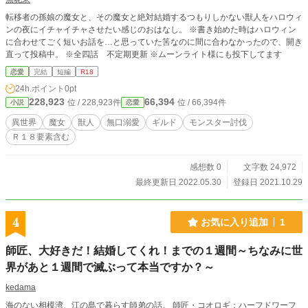
転移者の孫娘の魔女と、その魔女と絶対結婚するつもりしかない獣人をハロウィ
ンの夜にイチャイチャさせたい感じのおはなし。 ※書き始めた時はハロウィン
に合わせてごく短いお話を…と思っていた筈なのに間に合わなかったので、開き
直って投稿中。 ※全四話 不定期更新 ※ムーンライト様にも投下してます
恋愛
完結
短編
R18
24h.ポイント
0pt
228,923
66,394
位 / 228,923件
位 / 66,394件
小説
恋愛
異世界
魔女
獣人
無口溺愛
ギルド
モンスター討伐
Ｒ１８要素含む
感想数 0
文字数 24,972
最終更新日 2022.05.30
登録日 2021.10.29
4
お気に入り追加
1
師匠、大好きだ！結婚してくれ！までの１週間～ちなみに世
界があと１週間で滅ぶって本当ですか？～
kedama
海のない相模湾、江の島で暮らす師弟の話。 師匠・コオロギ：ハーフドワーフ