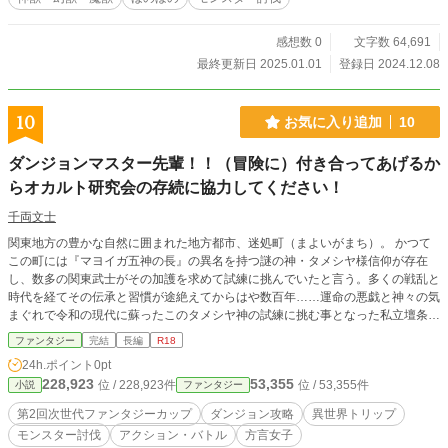
感想数 0
文字数 64,691
最終更新日 2025.01.01
登録日 2024.12.08
10
お気に入り追加
10
ダンジョンマスター先輩！！（冒険に）付き合ってあげるか
らオカルト研究会の存続に協力してください！
千両文士
関東地方の豊かな自然に囲まれた地方都市、迷処町（まよいがまち）。 かつて
この町には『マヨイガ五神の長』の異名を持つ謎の神・タメシヤ様信仰が存在
し、数多の関東武士がその加護を求めて試練に挑んでいたと言う。多くの戦乱と
時代を経てその伝承と習慣が途絶えてからはや数百年……運命の悪戯と神々の気
まぐれで令和の現代に蘇ったこのタメシヤ神の試練に挑む事となった私立壇条学
院高等部、オカルト研究会メンバーの高校生男女５人。果たして彼・彼女らは謎
ファンタジー
完結
長編
R18
に満ちたマヨイガの試練を乗り越え、タメシヤ様の真実にたどり着く事が出来る
24h.ポイント
0pt
のか！？ 危険と謎に満ちたダンジョン冒険譚ここに開幕！
228,923
53,355
位 / 228,923件
位 / 53,355件
小説
ファンタジー
第2回次世代ファンタジーカップ
ダンジョン攻略
異世界トリップ
モンスター討伐
アクション・バトル
方言女子