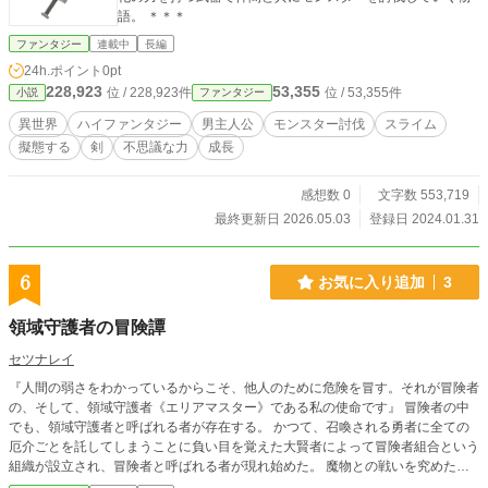
語。 ＊＊＊
ファンタジー
連載中
長編
24h.ポイント
0pt
228,923
53,355
位 / 228,923件
位 / 53,355件
小説
ファンタジー
異世界
ハイファンタジー
男主人公
モンスター討伐
スライム
擬態する
剣
不思議な力
成長
感想数 0
文字数 553,719
最終更新日 2026.05.03
登録日 2024.01.31
6
お気に入り追加
3
領域守護者の冒険譚
セツナレイ
『人間の弱さをわかっているからこそ、他人のために危険を冒す。それが冒険者
の、そして、領域守護者《エリアマスター》である私の使命です』 冒険者の中
でも、領域守護者と呼ばれる者が存在する。 かつて、召喚される勇者に全ての
厄介ごとを託してしまうことに負い目を覚えた大賢者によって冒険者組合という
組織が設立され、冒険者と呼ばれる者が現れ始めた。 魔物との戦いを究めた彼
らは生物的弱者である人間を魔物や魔族、悪魔といった『魔の手勢』から守るた