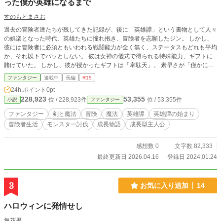
った僕が英雄になるまで
すのもとまさお
過去の冒険者達たちが残してきた記録が、後に「英雄譚」という書物として人々
の娯楽となった時代、英雄たちに憧れ抱き、冒険者を志願したジン。 しかし、
彼には冒険者に必須ともいわれる戦闘能力が全く無く、ステータスもどれも平均
か、それ以下でパッとしない。 彼は女神の儀式で得られる特殊能力、ギフトに
賭けていた。 しかし、彼が授かったギフトは「韋駄天」。 素早さが「僅かに上
がる」というどう見ても名前負けしているレアギフトであり、大ハズレのギフ
ファンタジー
連載中
長編
R15
ト。 戦闘の才能が全くない、彼にとっては「引いてはいけないギフト」だっ
24h.ポイント
0pt
た。 そんな彼が後に勇者として後世でも語り継がれる剣士アルフ、最強のギフ
228,923
53,355
位 / 228,923件
位 / 53,355件
小説
ファンタジー
トを授かった魔導士アンナ、ベテラン冒険者の戦士ガイと治癒士シエラのパーテ
ィ「ヴェルハーレ」の運び屋として成長していく物語である。 ※各キャラの視
ファンタジー
剣と魔法
冒険
魔法
英雄譚
英雄譚の始まり
点で物語は進行していく形になります。
冒険者生活
モンスター討伐
成長物語
成長型主人公
感想数 0
文字数 82,333
最終更新日 2026.04.16
登録日 2024.01.24
3
お気に入り追加
14
ハロウィンに発情せし
無花果