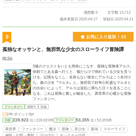
感想数 0
文字数 13,712
最終更新日 2025.04.27
登録日 2025.04.21
9
お気に入り追加
23
孤独なオッサンと、無邪気な少女のスローライフ冒険譚
Mr.Six
S級のクエストをいとも簡単にこなす、孤独な冒険者アルス。
依頼でとある森へ行くと、傷だらけで倒れている少女を見つ
ける。記憶をなくし、名前もない彼女にアルスはこう名付け
た。森の少女〝マルタ〟と。無邪気で好奇心旺盛なマルタと
の出会いによって、アルスは波乱に満ちた日々を送ることに
なる。これは冒険と癒しが融合した、異世界の心暖かな冒険
ファンタジー。
ファンタジー
連載中
長編
24h.ポイント
0pt
228,923
53,355
位 / 228,923件
位 / 53,355件
小説
ファンタジー
異世界
ファンタジー
魔法
冒険
美少女
最強
スローライフ
神獣・幻獣・魔獣
ほのぼの
モンスター討伐