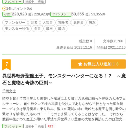
ファンタジー
連載中
長編
めに日夜戦い続け、人々の生活を、安全を、そして命を守るために戦っている。
24h.ポイント
0pt
そんな冒険者の中に、領域守護者としての使命を与えられた者達がいる。数多の
228,923
53,355
位 / 228,923件
位 / 53,355件
小説
ファンタジー
冒険者の中でも大きな実力と実績を持つ彼らには守るべき領域が与えられ、領域
全体を災害から守っていた。 そんな領域守護者として魔術街リオを守る冒険者
ファンタジー
賢者
大賢者
冒険者
異世界
無双
であるルミナは、自分以上の強者が街に現れ、市民の命を危険に晒したことで今
モンスター討伐
勇者
魔王
魔術
以上に強くなるため、元教え子であり別の町の領域守護者である豹人族のクロと
共に旅に出ることを決意する。 これは、ルミナとクロが冒険者として、人とし
て強くなる過程で広い世界を知る冒険の旅の物語。
感想数 0
文字数 8,766
最終更新日 2021.12.16
登録日 2021.12.16
7
お気に入り追加
3
異世界転身聖魔王子、モンスターハンターになる！？ ～魔
石と魔物と奇跡の巨剣～
千両文士
時空を超えて異世界より来襲した魔族により滅亡の危機に陥った豊穣の大地フェ
ルティーレ。 創生神クレア様の加護を受け人でありながら半神となった聖女騎
士ユディタは単身魔界に乗り込み、数々の死闘の末に元凶たる魔王を倒し時空の
繋がりを破壊したものの・・・そのまま帰ってくることはなかった。 それから
数百年後かつて魔王が用いた手法で異世界より豊穣の大地を再訪したのは聖女騎
士の孫にして聖魔双方の血を引く青年剣士ローランであった！！ 平和な豊饒の
ファンタジー
連載中
長編
R15