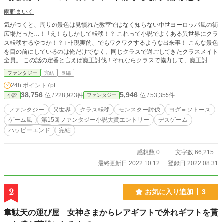
雨野まいく
気がつくと、周りの景色は見慣れた教室ではなく知らない中世ヨーロッパ風の街
広場だった…！ ｢え！もしかして転移！？ これって小説でよくある異世界にクラ
ス転移するやつか！？｣ 非現実的、でもワクワクするような出来事！ こんな景色
を目の前にしているのは俺だけでなく、同じクラスで過ごしてきたクラスメイト
全員。 この話の定番と言えば魔王討伐！それならクラスで協力して、魔王討伐
でもなんでもやり遂げてみせる！ え…？ 目標は魔王討伐じゃない？？ それに俺
ファンタジー
完結
長編
たち以外の人間もいないし！？ これは、俺たちクラスメイト以外の人間はいな
24h.ポイント
7pt
い。 そして現れるモンスターを倒しながらいつ終わるか分からないゲームのゴ
38,756
5,946
位 / 228,923件
位 / 53,355件
小説
ファンタジー
ールを目指す。 そんな、人はいないけどRPG風？なゲームにクラス転移した時
のお話。 ーーーーーーーーーーーーーーーーーーーーーーー 2022.10.7 完結
ファンタジー
異世界
クラス転移
モンスター討伐
ヨグ＝ソトース
ゲーム風
第15回ファンタジー小説大賞エントリー
デスゲーム
ハッピーエンド
完結
感想数 0
文字数 66,215
最終更新日 2022.10.12
登録日 2022.08.31
2
お気に入り追加
3
韋駄天の運び屋 女神さまからレアギフトで外れギフトを貰