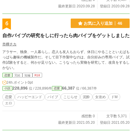
最終更新日 2020.09.28
登録日 2020.09.28
6
お気に入り追加
46
自作バイブの研究をしに行ったら肉バイブをゲットしました
市樺チカ
アラサー、独身、一人暮らし。恋人も友人もおらず、休日にやることといえばも
っぱら趣味の機械製作だ。そして目下作製中なのは、自分好みの専用バイブ。試
作試験をすると、何かが足りない。こうなったら実物を研究して、改良をするし
かない。
恋愛
完結
短編
R18
24h.ポイント
0pt
228,896
66,387
位 / 228,896件
位 / 66,387件
小説
恋愛
恋愛
ハッピーエンド
バイブ
こじらせ
泥酔
女攻め
ドM
エロ
感想数 0
文字数 5,371
最終更新日 2021.05.20
登録日 2021.05.20