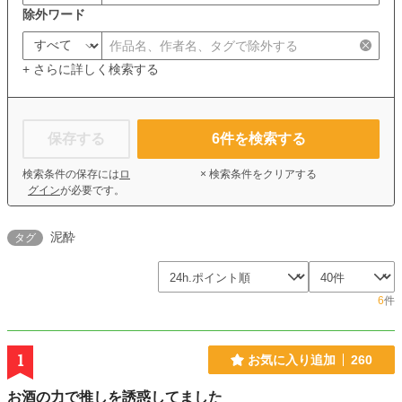
除外ワード
+ さらに詳しく検索する
保存する
6
件を検索する
検索条件の保存には
ロ
× 検索条件をクリアする
グイン
が必要です。
泥酔
タグ
6
件
1
お気に入り追加
260
お酒の力で推しを誘惑してました