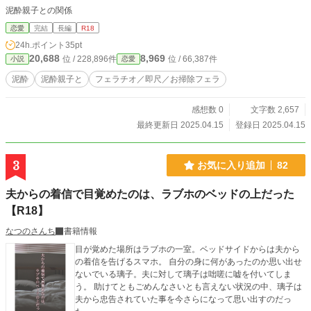
泥酔親子との関係
恋愛
完結
長編
R18
24h.ポイント
35pt
20,688
8,969
位 / 228,896件
位 / 66,387件
小説
恋愛
泥酔
泥酔親子と
フェラチオ／即尺／お掃除フェラ
感想数 0
文字数 2,657
最終更新日 2025.04.15
登録日 2025.04.15
3
お気に入り追加
82
夫からの着信で目覚めたのは、ラブホのベッドの上だった
【R18】
なつのさんち
書籍情報
目が覚めた場所はラブホの一室。ベッドサイドからは夫から
の着信を告げるスマホ。 自分の身に何があったのか思い出せ
ないでいる璃子。夫に対して璃子は咄嗟に嘘を付いてしま
う。 助けてともごめんなさいとも言えない状況の中、璃子は
夫から忠告されていた事を今さらになって思い出すのだっ