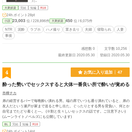
た。
大衆娯楽
完結
短編
R18
24h.ポイント
28pt
23,003
450
位 / 228,896件
位 / 6,075件
小説
大衆娯楽
NTR
泥酔
ラブホ
ハメ撮り
置き去り
夫婦
寝取られ
人妻
事後
感想数 0
文字数 10,256
最終更新日 2020.05.30
登録日 2020.05.30
4
お気に入り追加
47
酔った勢いでセックスすると大体一番良い所で酔いが覚める
市樺チカ
弟の経営するバーで毎晩酔い潰れる男。端の席でいつも通り潰れていると、弟の
友人だという瀬戸が家まで送ると申し出た。ぐったりとする男を背負い、何とか
自宅までたどり着くと―。 (※割と生々しいセックスの話です。ご注意下さい)
(ムーンライトノベルズにも公開しています)
BL
完結
短編
R18
24h.ポイント
14pt