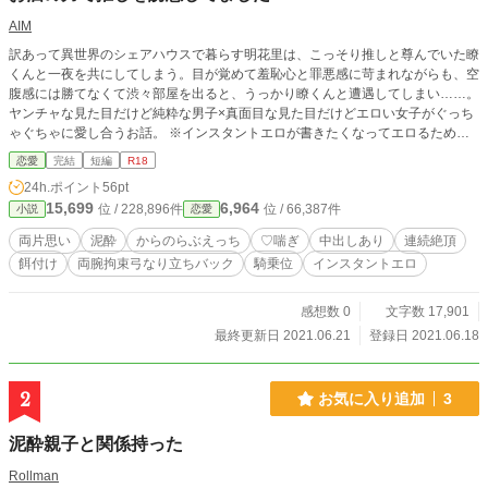
AIM
訳あって異世界のシェアハウスで暮らす明花里は、こっそり推しと尊んでいた瞭
くんと一夜を共にしてしまう。目が覚めて羞恥心と罪悪感に苛まれながらも、空
腹感には勝てなくて渋々部屋を出ると、うっかり瞭くんと遭遇してしまい……。
ヤンチャな見た目だけど純粋な男子×真面目な見た目だけどエロい女子がぐっち
ゃぐちゃに愛し合うお話。 ※インスタントエロが書きたくなってエロるための
設定を考えたので色々ゆるゆるです。
恋愛
完結
短編
R18
24h.ポイント
56pt
15,699
6,964
位 / 228,896件
位 / 66,387件
小説
恋愛
両片思い
泥酔
からのらぶえっち
♡喘ぎ
中出しあり
連続絶頂
餌付け
両腕拘束弓なり立ちバック
騎乗位
インスタントエロ
感想数 0
文字数 17,901
最終更新日 2021.06.21
登録日 2021.06.18
2
お気に入り追加
3
泥酔親子と関係持った
Rollman