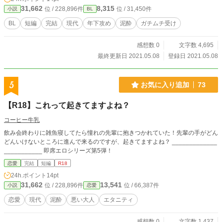
31,662
8,315
位 / 228,896件
位 / 31,450件
小説
BL
BL
短編
完結
現代
年下攻め
泥酔
ガチムチ受け
感想数 0
文字数 4,695
最終更新日 2021.05.08
登録日 2021.05.08
5
お気に入り追加
73
【R18】これって起きてますよね？
コーヒー牛乳
飲み会終わりに雑魚寝してたら憧れの先輩に抱きつかれていた！先輩の手がどん
どんいけないところに進んで来るのですが、起きてますよね？ _____________
___________ 即席エロシリーズ第5弾！
恋愛
完結
短編
R18
24h.ポイント
14pt
31,662
13,541
位 / 228,896件
位 / 66,387件
小説
恋愛
恋愛
現代
泥酔
悪い大人
エタニティ
感想数 0
文字数 1,437