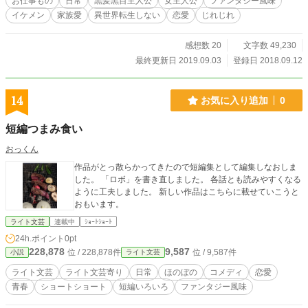
お仕事もの
日常
黒髪黒目主人公
女主人公
ファンタジー風味
イケメン
家族愛
異世界転生しない
恋愛
じれじれ
感想数 20
文字数 49,230
最終更新日 2019.09.03
登録日 2018.09.12
14
お気に入り追加
0
短編つまみ食い
おっくん
作品がとっ散らかってきたので短編集として編集しなおしま
した。 「ロボ」を書き直しました。 各話とも読みやすくなる
ように工夫しました。 新しい作品はこちらに載せていこうと
おもいます。
ライト文芸
連載中
ｼｮｰﾄｼｮｰﾄ
24h.ポイント
0pt
228,878
9,587
位 / 228,878件
位 / 9,587件
小説
ライト文芸
ライト文芸
ライト文芸寄り
日常
ほのぼの
コメディ
恋愛
青春
ショートショート
短編いろいろ
ファンタジー風味