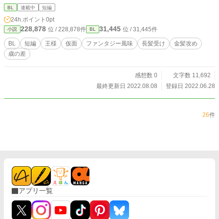
合いいただけますと嬉しいです(#^.^#) オッサンと青年好きな
BL
連載中
短編
人向けです。 ファー、早くイチャイチャさせたいけど片想い
24h.ポイント
0pt
も楽しい。 RPGっぽい世界観を背景にしています。
228,878
31,445
位 / 228,878件
位 / 31,445件
小説
BL
BL
短編
王様
仮面
ファンタジー風味
長髪受け
金髪攻め
歳の差
感想数 0
文字数 11,692
最終更新日 2022.08.08
登録日 2022.06.28
26
件
アプリ一覧