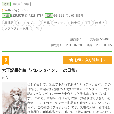
系。とにもかくにも恋愛にうつつを逃している暇はない。生きることは働くこと
恋愛
連載中
長編
だ、働くことは生きること！ 細かいことは気にしない性格で、社畜根性フルに
24h.ポイント
0pt
活かして、異世界生活頑張ります！
228,878
66,383
位 / 228,878件
位 / 66,383件
小説
恋愛
異世界
OL
ラブコメ
平凡
ツンデレ
騎士様
王子
喫茶店
ファンタジー風味
日常
感想数 1
文字数 50,498
最終更新日 2018.02.28
登録日 2018.01.05
9
お気に入り追加
2
六王記番外編『バレンタインデーの日常』
四宮
はじめまして。読んで下さってありがとうございます。 この
作品は、本編がまだ書けていない中華風ファンタジー『六王
記』のバレンタインデーを中心とした番外編になっていま
す。 この先、本編が出来上がり次第、投稿させて頂きたいと
考えていますので、キャラと世界観も兼ねた内容になってい
ます。 この物語はフィクションです。実在の人物・団体様と
は無関係の創作作品です。 作中に18歳未満の方にはふさわし