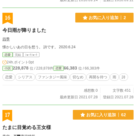
最終更新日 2018.09.14
登録日 2018.09.12
16
お気に入り追加
2
今日雨が降りました
四季
懐かしいあの日を想う。 詩です。 2020.6.24
恋愛
完結
ｼｮｰﾄｼｮｰﾄ
24h.ポイント
0pt
228,878
66,383
位 / 228,878件
位 / 66,383件
小説
恋愛
恋愛
シリアス
ファンタジー風味
切なめ
再開を待つ
雨
詩
感想数 0
文字数 451
最終更新日 2021.07.28
登録日 2021.07.28
17
お気に入り追加
62
たまに目覚める王女様