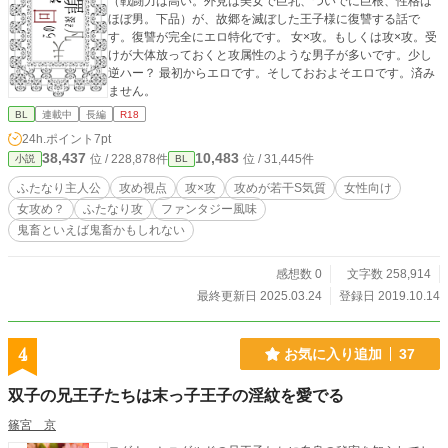
（戦闘力は高い。外見は美女で巨乳、ついでに巨根、性格は
ほぼ男。下品）が、故郷を滅ぼした王子様に復讐する話で
す。復讐が完全にエロ特化です。 女×攻。もしくは攻×攻。受
けが大体放っておくと攻属性のような男子が多いです。少し
逆ハー？ 最初からエロです。そしておおよそエロです。済み
ません。
BL
連載中
長編
R18
24h.ポイント
7pt
38,437
10,483
位 / 228,878件
位 / 31,445件
小説
BL
ふたなり主人公
攻め視点
攻×攻
攻めが若干S気質
女性向け
女攻め？
ふたなり攻
ファンタジー風味
鬼畜といえば鬼畜かもしれない
感想数 0
文字数 258,914
最終更新日 2025.03.24
登録日 2019.10.14
4
お気に入り追加
37
双子の兄王子たちは末っ子王子の淫紋を愛でる
篠宮 京