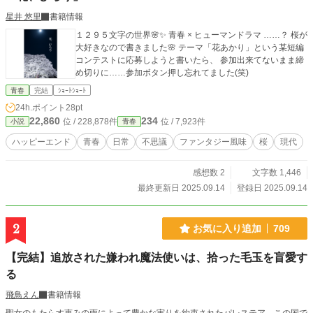
星井 悠里
書籍情報
１２９５文字の世界🌸✨ 青春 × ヒューマンドラマ ……？ 桜が
大好きなので書きました🌸 テーマ「花あかり」という某短編
コンテストに応募しようと書いたら、 参加出来てないまま締
め切りに……参加ボタン押し忘れてました(笑)
青春
完結
ｼｮｰﾄｼｮｰﾄ
24h.ポイント
28pt
22,860
234
位 / 228,878件
位 / 7,923件
小説
青春
ハッピーエンド
青春
日常
不思議
ファンタジー風味
桜
現代
感想数 2
文字数 1,446
最終更新日 2025.09.14
登録日 2025.09.14
2
お気に入り追加
709
【完結】追放された嫌われ魔法使いは、拾った毛玉を盲愛す
る
飛鳥えん
書籍情報