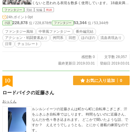
くないと思われる表現を数多く使用しています。 18歳未満の
方は閲覧をご遠慮ください。 （作中に拷問を連想させるシー
ファンタジー
完結
短編
R18
ン。戦闘シーン。軽い描写の性的なシーン。人が亡くなるシ
24h.ポイント
0pt
ーンが 含まれていますのでR18とさせて頂きました。） 苦手
228,878
53,344
位 / 228,878件
位 / 53,344件
小説
ファンタジー
な方はごめんなさい。 大丈夫な方のみ、お願いいたします。
キャラクターの設定等はpixivに投稿しています。 よろしくお
ファンタジー風味
中華風ファンタジー
番外編完結
願いします。
アクション・戦闘要素あり
拷問系
回想
ほのぼの
流血表現あり
日常
チョコレート
感想数 0
文字数 28,057
最終更新日 2019.03.01
登録日 2019.03.01
10
お気に入り追加
0
ロードバイクの近藤さん
おっくん
ルンルンイーツの近藤さんは町から町に自転車こぎこぎ、汗
をふきふき自転車ではしります。 時間もないのに近藤さん、
なんだか色々巻き込まれます。 どこかで聞いたような話、で
すか？ ええそうでしょうとも。 とにかく連載の練習なので
す。