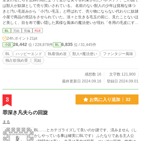
聖女のもたらす恵みの雨によって豊かな実りを約束されたパレステア。この国で
は獣人が奴隷として売り買いされている。 名前のない獣人の少年は貧相な体つ
きと汚い毛並みから「小汚い毛玉」と呼ばれて、売り物にならない代わりに奴隷
小屋で商品の世話をさせられていた。淡々と生きる毛玉の前に、見たことないほ
ど美しく、目を布で覆い隠した異様な風体の魔法使いが現れ「冬用の毛皮にす
る」と言って獣人たちを買おうとする。仲間の獣人を見逃す代わりに「ひざ掛け
BL
完結
長編
R18
一枚分」として自分を買ってもらえるようお願いする少年を、魔法使いは沼地の
24h.ポイント
21pt
森に連れ帰った。いつ毛皮を剥がされるかとビクビクしていると、魔法使いは彼
26,442
6,835
位 / 228,878件
位 / 31,445件
小説
BL
を風呂に放り込み、鋏を手に取った…… 事情があって人目を避けて暮らす、齢1
00歳以上の素直じゃない＆家事が出来ない＆独占欲が強い天然？魔法使い
BL
ハッピーエンド
執着強め攻
獣人×魔法使い
ファンタジー風味
【受】と、純粋だけど本能的な執着心が強い獣人の少年（→青年）【攻】が、魔
独占欲強め受
完結
法使いの過去の因縁に巻き込まれていくお話です。 女性の登場人物が出てきま
す。 （完結済。感想いただけたらとても嬉しいです！） ブクマや評価、誤字
報告、大変ありがとうございます！
感想数 16
文字数 121,900
最終更新日 2024.09.16
登録日 2024.09.01
3
お気に入り追加
32
罪深き凡夫らの回旋
まる
BL……とカテゴライズして良いのか謎です、済みません（し
かしやっている事は確実にBLです） ふたなりである主人公