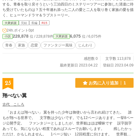
する。青春を取り戻そうという三泊四日のミステリーツアーに参加した清達に待
ち受けていたものは？五十年連れ添った二人の愛と二人を取り巻く家族の愛を描
く、ヒューマンドラマ＆ラブストーリー。
大衆娯楽
完結
長編
R15
24h.ポイント
0pt
228,878
6,075
位 / 228,878件
位 / 6,075件
小説
大衆娯楽
青春
家族
恋愛
ファンタジー風味
じんわり
感想数 0
文字数 113,878
最終更新日 2023.04.22
登録日 2023.04.09
25
お気に入り追加
1
翔べない翼
古代 こしろ
「おまえは翔べない」 翼を持った少年は御使いから言われ続けてきた。 誰
もが翔べる世界で。 文字数は少ないです。でも12ページあります。一挙8ペー
ジ公開予定。 ファンタジーとしましたが、世界観はほぼ曖昧です 誤字脱字
あっても、気にならない程度であればスルーでお願いします。 残したかっ
ただけ、かもしれません。 1ページ短い 12回程度に分けます。 世界観な