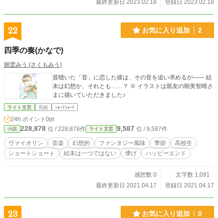
最終更新日 2023.02.18
登録日 2023.02.18
22
お気に入り追加
2
四季の奏(かなで)
朔雲みう (さくもみう)
昔聴いた「音」に恋した彼は、その音を追い求めるが―― 結
末は幻想か、それとも……？ ※ イラストは親友の朝美智晴さ
まに描いていただきました♪
ライト文芸
完結
ｼｮｰﾄｼｮｰﾄ
24h.ポイント
0pt
228,878
9,587
位 / 228,878件
位 / 9,587件
小説
ライト文芸
ヴァイオリン
音楽
幻想的
ファンタジー風味
季節
高校生
ショートショート
結末は一つではない
儚げ
ハッピーエンド
感想数 0
文字数 1,091
最終更新日 2021.04.17
登録日 2021.04.17
23
お気に入り追加
0