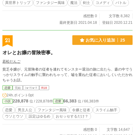
異世界トリップ
ファンタジー風味
魔法
剣士
コメディ
バトル
感想数 0
文字数 8,382
最終更新日 2021.04.18
登録日 2020.12.21
21
お気に入り追加
25
オレとお嬢の冒険密事。
若松だんご
貧乏令嬢が、元冒険者の従者を連れてモンスター退治の旅に出たら、森の中でう
っかりスライムの触手に襲われちゃって、嘘を重ねた従者においしくいただかれ
ちゃうお話。
恋愛
完結
ｼｮｰﾄｼｮｰﾄ
R18
24h.ポイント
0pt
228,878
66,383
位 / 228,878件
位 / 66,383件
小説
恋愛
恋愛
男主人公
ファンタジー風味
令嬢と従者
スライム触手
ウソとウソ
設定はゆるめ
おセッセするだけ？
感想数 0
文字数 14,647