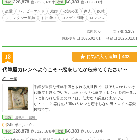
228,878
66,383
位 / 228,878件
位 / 66,383件
小説
恋愛
恋愛
ハッピーエンド
結婚
砂漠の国
商人
奴隷
ファンタジー風味
すれ違い
コメディ風味
ロマンス
感想数 0
文字数 3,258
最終更新日 2026.02.01
登録日 2026.02.01
13
お気に入り追加
433
代筆屋カレンへようこそ～恋をしてから来てください～
柊 一葉
手紙が重要な連絡手段とされる異世界で、訳アリのカレンは
代筆屋を営んでいる。 上司から『代筆屋 カレン』を調べるよ
うに言われた警吏のロイは、仕方なく調査に出かける
が・・・？ 恋は他人事のカレンと恋をしない男・ロイの恋愛
模様です。
恋愛
連載中
短編
24h.ポイント
0pt
228,878
66,383
位 / 228,878件
位 / 66,383件
小説
恋愛