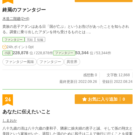
終焉のファンタジー
木造二階建(2×4)
貴族の息子アダンはある日「国が亡ぶ」というお告げがあったことを知らされ
る。調査に乗り出したアダンを待ち受けるものとは…。
ファンタジー
完結
短編
24h.ポイント
0pt
228,878
53,344
位 / 228,878件
位 / 53,344件
小説
ファンタジー
ファンタジー風味
ファンタジー
異世界
感想数 0
文字数 12,868
最終更新日 2022.09.26
登録日 2022.08.24
24
お気に入り追加
0
あなたに伝えたいこと
しまおか
八十九歳の清は八十六歳の妻和子、隣家に娘夫婦の恵子と誠、そして孫の翔太と
美咲という家族がいた。退院した清のために和子は二人で旅行に行くことを提案