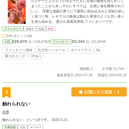
ログナーとユグルドの兄王子たちに自身の秘密を知られてし
まったことから末っ子のレキウスは、次第に体を開発されて
いく。 淫靡な遊戯の果てに下腹部に刻み込まれた淫紋が妖し
く色づく時、レキウスの身体は熟れた果実のような甘い香り
を放ち始める。 愛され系異世界BLファンタジーです。
ファンタジー
連載中
短編
R18
24h.ポイント
0pt
228,878
53,344
位 / 228,878件
位 / 53,344件
小説
ファンタジー
ファンタジー風味
先天性シーメール
ボーイズラブ
BL
愛されエッチ
3Pあり
感想数 2
文字数 21,744
最終更新日 2024.07.05
登録日 2024.03.15
5
お気に入り追加
2
触れられない
四季
触れられない、という詩です。 2020.5.23
大衆娯楽
完結
ｼｮｰﾄｼｮｰﾄ