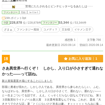
青空一夏
書籍情報
苦境にたたされるとピンチヒッターなるあたしは‥‥
ファンタジー
完結
ｼｮｰﾄｼｮｰﾄ
24h.ポイント
0pt
228,878
53,344
位 / 228,878件
位 / 53,344件
小説
ファンタジー
ざまぁ
ファンタジー風味
コメディ？
王女様
イケメン王子
感想数 1
文字数 766
最終更新日 2020.09.14
登録日 2020.09.14
18
お気に入り追加
1
さあ異世界へ行くぞ！ しかし、入り口が小さすぎて通れな
かった——って話ね。
新人賞落選置き場にすることにしました
部屋に勇者が現れた。しかし小人である。 異世界から参られたらしい。 ふむ。
ならばオレも、異世界へ。 しかし入り口が小さくて、通れない。通れない——
と一生まごついてる話です。 ええ。くっそくだらない話なんですけどね。 第１
３回集英社ライトノベル新人賞 ３次選考落選なんですね。これが。 題名「大
きそうで小さな話」著「とくにないけど本名は嫌」 ＃＝＝＝＝＝ ちなみに集英