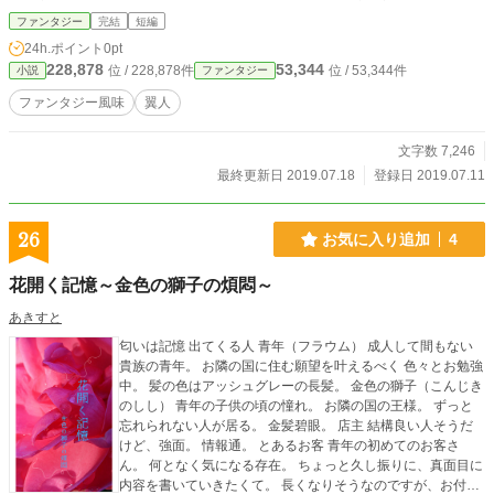
ど、あいまい設定。名前がカタカナだったり、漢字であったり。 稚拙な文
ファンタジー
完結
短編
章。 ほぼ自己満足で載せます
24h.ポイント
0pt
228,878
53,344
位 / 228,878件
位 / 53,344件
小説
ファンタジー
ファンタジー風味
翼人
文字数 7,246
最終更新日 2019.07.18
登録日 2019.07.11
26
お気に入り追加
4
花開く記憶～金色の獅子の煩悶～
あきすと
匂いは記憶 出てくる人 青年（フラウム） 成人して間もない
貴族の青年。 お隣の国に住む願望を叶えるべく 色々とお勉強
中。 髪の色はアッシュグレーの長髪。 金色の獅子（こんじき
のしし） 青年の子供の頃の憧れ。 お隣の国の王様。 ずっと
忘れられない人が居る。 金髪碧眼。 店主 結構良い人そうだ
けど、強面。 情報通。 とあるお客 青年の初めてのお客さ
ん。 何となく気になる存在。 ちょっと久し振りに、真面目に
内容を書いていきたくて。 長くなりそうなのですが、お付き