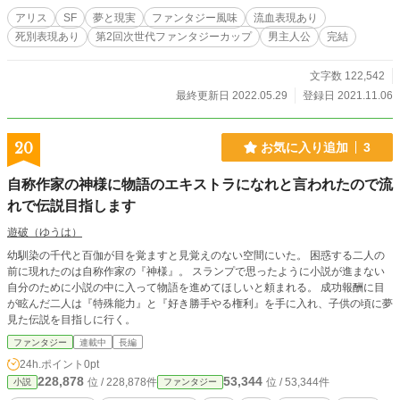
アリス
SF
夢と現実
ファンタジー風味
流血表現あり
死別表現あり
第2回次世代ファンタジーカップ
男主人公
完結
文字数 122,542
最終更新日 2022.05.29
登録日 2021.11.06
20
お気に入り追加
3
自称作家の神様に物語のエキストラになれと言われたので流
れで伝説目指します
遊破（ゆうは）
幼馴染の千代と百伽が目を覚ますと見覚えのない空間にいた。 困惑する二人の
前に現れたのは自称作家の『神様』。 スランプで思ったように小説が進まない
自分のために小説の中に入って物語を進めてほしいと頼まれる。 成功報酬に目
が眩んだ二人は『特殊能力』と『好き勝手やる権利』を手に入れ、子供の頃に夢
見た伝説を目指しに行く。
ファンタジー
連載中
長編
24h.ポイント
0pt
228,878
53,344
位 / 228,878件
位 / 53,344件
小説
ファンタジー