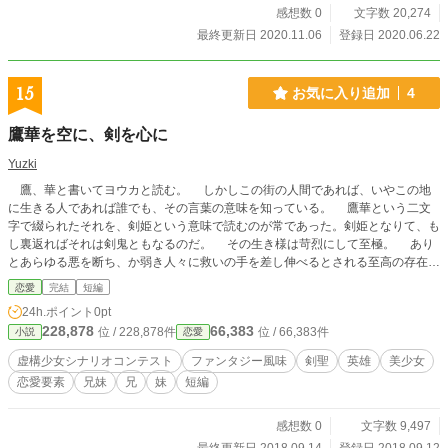
感想数 0
文字数 20,274
最終更新日 2020.11.06
登録日 2020.06.22
15
お気に入り追加
4
鷹華を空に、剣を心に
Yuzki
鷹、華と書いてヨウカと読む。 しかしこの街の人間であれば、いやこの地
に生きる人であれば誰でも、その言葉の意味を知っている。 鷹華という二文
字で綴られたそれを、剣姫という意味で読むのが常であった。剣姫となりて、も
し裏返ればそれは剣鬼ともなるのだ。 その生き様は苛烈にして至極。 あり
とあらゆる悪を断ち、か弱き人々に救いの手を差し伸べるとされる至高の存在。
しかしてそれは人の枠組みと理とを外れた存在だとも囁かれる。 それら凡
恋愛
完結
短編
そ人間を形容するに相応しくない言葉の数々の羅列が、しかし真実に限りなく近
24h.ポイント
0pt
いということを私は知っていた。 これは、鷹華という英雄に出会った少女の
228,878
66,383
位 / 228,878件
位 / 66,383件
小説
恋愛
物語である。 ーーーー 終盤、甘い恋愛方向に流れてしまったので、カテゴリを
「ファンタジー」から「恋愛」に変更しました。 なんとか規定文字数に収まる
虚構少女シナリオコンテスト
ファンタジー風味
剣聖
英雄
美少女
ように手を入れました。 ほとんどはどこかしら削っているだけですので、読み
恋愛要素
兄妹
兄
妹
短編
直さないといけないようなところはありません。 ーーーー 虚構少女シナリオコ
ンテストに応募してみようと思い立ち、書いてみることにしました。 完結まで
お付き合い頂ければ幸いです。 また、よろしければお気に入りや感想などよろ
感想数 0
文字数 9,497
しくお願いします。