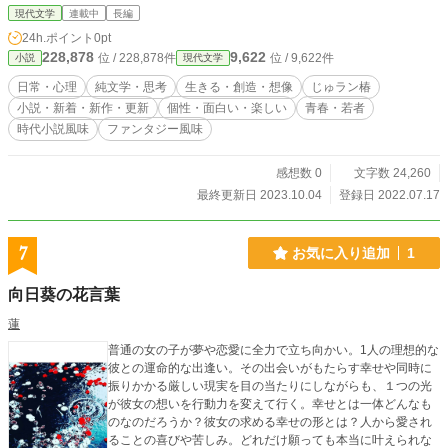
んな三年間を過ごし、その後どんな人間が形成されたの
現代文学
連載中
長編
か・・・・・想像できようか?????
24h.ポイント
0pt
228,878
9,622
位 / 228,878件
位 / 9,622件
小説
現代文学
日常・心理
純文学・思考
生きる・創造・想像
じゅラン椿
小説・新着・新作・更新
個性・面白い・楽しい
青春・若者
時代小説風味
ファンタジー風味
感想数 0
文字数 24,260
最終更新日 2023.10.04
登録日 2022.07.17
7
お気に入り追加
1
向日葵の花言葉
蓮
普通の女の子が夢や恋愛に全力で立ち向かい。1人の理想的な
彼との運命的な出逢い。その出会いがもたらす幸せや同時に
振りかかる厳しい現実を目の当たりにしながらも、１つの光
が彼女の想いを行動力を変えて行く。幸せとは一体どんなも
のなのだろうか？彼女の求める幸せの形とは？人から愛され
ることの喜びや苦しみ。どれだけ願っても本当に叶えられな