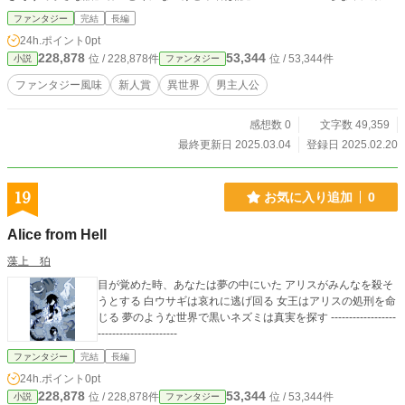
社は、第１１回、第１２回も３次で落ちてるし、 ３次選考落選３連覇とかい
ファンタジー
完結
長編
う、不名誉極まりない状態なんですけども、 それも投稿してるんで、暇ならど
24h.ポイント
0pt
ーぞ。
228,878
53,344
位 / 228,878件
位 / 53,344件
小説
ファンタジー
ファンタジー風味
新人賞
異世界
男主人公
感想数 0
文字数 49,359
最終更新日 2025.03.04
登録日 2025.02.20
19
お気に入り追加
0
Alice from Hell
藻上 狛
目が覚めた時、あなたは夢の中にいた アリスがみんなを殺そ
うとする 白ウサギは哀れに逃げ回る 女王はアリスの処刑を命
じる 夢のような世界で黒いネズミは真実を探す ------------------
----------------------
ファンタジー
完結
長編
24h.ポイント
0pt
228,878
53,344
位 / 228,878件
位 / 53,344件
小説
ファンタジー