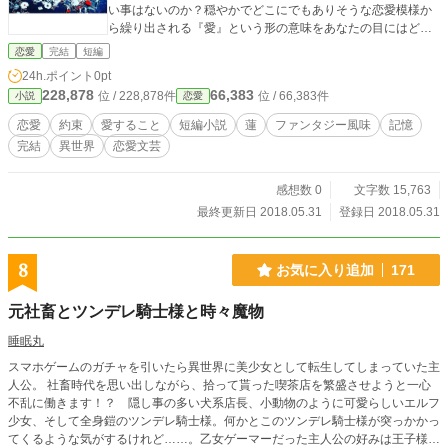
い事はないのか？穏やかでどこにでもありそうな恋愛模様か
ら繰り出される『愛』という形の意味をあなたの目にはどう
映るのか？この物語を読み終えた時あなたは一体誰に会いた
恋愛
完結
短編
くなり何を思うのだろうか？その現実を是非ご自分の目でご
24h.ポイント
0pt
覧下さい。
228,878
66,383
位 / 228,878件
位 / 66,383件
小説
恋愛
恋愛
約束
愛すること
短編小説
蓮
ファンタジー風味
記憶
完結
異世界
恋愛文芸
感想数 0
文字数 15,763
最終更新日 2018.05.31
登録日 2018.05.31
8
お気に入り追加
171
元社畜とツンデレ騎士様と時々魔物
睡眠丸
スマホゲームのガチャを引いたら異世界に美少女として転生してしまっていた主
人公。 社畜時代を思い出しながら、拾って貰った喫茶店を繁盛させようと一心
不乱に働きます！？ 隠し事の多い犬系店長、小動物のように可愛らしいエルフ
少女、そして全身鎧のツンデレ騎士様。何かとこのツンデレ騎士様が突っかかっ
てくるような気がするけれど……。乙女ゲーマーだった主人公の好みは王子様