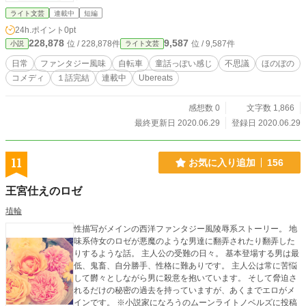
ライト文芸
連載中
短編
24h.ポイント
0pt
228,878
9,587
位 / 228,878件
位 / 9,587件
小説
ライト文芸
日常
ファンタジー風味
自転車
童話っぽい感じ
不思議
ほのぼの
コメディ
１話完結
連載中
Ubereats
感想数 0
文字数 1,866
最終更新日 2020.06.29
登録日 2020.06.29
11
お気に入り追加
156
王宮仕えのロゼ
埴輪
性描写がメインの西洋ファンタジー風陵辱系ストーリー。 地
味系侍女のロゼが悪魔のような男達に翻弄されたり翻弄した
りするような話。 主人公の受難の日々。 基本登場する男は最
低、鬼畜、自分勝手、性格に難ありです。 主人公は常に苦悩
して欝々としながら男に殺意を抱いています。 そして脅迫さ
れるだけの秘密の過去を持っていますが、あくまでエロがメ
インです。 ※小説家になろうのムーンライトノベルズに投稿