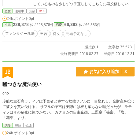
しているものを少しずつ手直ししてこちらに再投稿していま
す。 なのでなろうの方が更新が早いです。 ただ、気まぐれで
恋愛
連載中
長編
R18
なろうとは別の展開にしたりエロを増やしたり消したりする
24h.ポイント
0pt
かもしれません。 実験的な要素の強い投稿となっているの
228,878
66,383
位 / 228,878件
位 / 66,383件
小説
恋愛
と、この話自体完結予定が今のところないので今後どういう
展開になるかはまだ未定です。 また完結予定がないので更新
ファンタジー風味
王宮
侍女
完結予定なし
も遅いです。 基本的になろうの方を優先しています。
感想数 1
文字数 75,573
最終更新日 2018.02.27
登録日 2016.12.31
12
お気に入り追加
3
噓つきな魔法使い
ono
冷酷な宝石商ラティフは予言者と称する奴隷サフルに一目惚れし、全財産を投じ
て彼女を買い受ける。 サフルの予言は実際には根も葉もない嘘だったが、ラテ
ィフはその秘密に気づかない。 カクヨムの自主企画、三題噺「秘密」「塩」
「花束」より。
恋愛
完結
短編
24h.ポイント
0pt