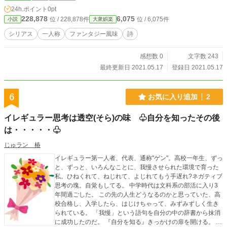
24h.ポイント
0pt
228,878
6,075
位 / 228,878件
位 / 6,075件
小説
大衆娯楽
シリアス
一人称
ファンタジー風味
詩
感想数 0
文字数 243
最終更新日 2021.05.17
登録日 2021.05.17
6
お気に入り追加
2
イレギュラー思考は透空(そら)の味 ♧自分を知ったその後
は・・・・・♧
じゅラン 椿
イレギュラー第一人者、代表、通称"ゲン"。高校一年生、ずっ
と、ずっと、いろんなことに、我慢させられた環境で育った
私。ひねくれて、ねじれて、よじれてもう手遅れ?ネガティブ
思考の塊。自覚もしてる。 中学時代は文科系の部活に入り3
年間過ごした。 この先の人生どうなるのかと思っていた、高
校合格し、入学したら、はじけちゃって、みずみずしく生き
られている。 「我慢」という語句を自分の中の辞書から抹消
に成功したのだ。 『自分を知る』きっかけの扉を開ける。 ど