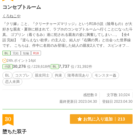
コンセプトルーム
くろねこや
『クリ嫁』こと、『クリーチャーズマリッジ』というR18小説（陵辱もの）が大
好きな親友・夏弥に頼まれて、ラブホのコンセプトルームへ行くことになった斗
真。 ゴブリン（着ぐるみ）達に犯される親友の姿に興奮してしまい…。 【全4
話 完結】 『逆らえない欲求』の主人公、結人が『右隣の男』と出会った世界線
です。 こちらは、作中に名前のみ登場した結人の親友2人です。 スピンオフに
なりますが、こちら単体でお楽しみいただけます。 ※『横書き』方向に設定し
BL
完結
短編
R18
てお読みください。
24h.ポイント
14pt
30,276
7,737
位 / 228,618件
位 / 31,392件
小説
BL
BL
コスプレ
親友同士
拘束
陵辱表現あり
モンスター姦
恋人未満
感想数 0
文字数 10,024
最終更新日 2023.04.30
登録日 2023.04.30
30
お気に入り追加
213
堕ちた双子