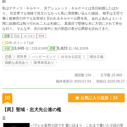
鍋
私はテティス・キルケー。 夫アシュレッド・キルケーとは先日結婚したばか
り。 社交界でも地味で目立たなかった私に突然舞い込んだ縁談。 相手は王宮で
働く政務官の中でも出世頭と言われるキルケー公爵令息。 あれよあれよという
間に結婚式は執り行われ二人は夫婦に。 真面目で堅物な夫に大切にされて幸せ
な日々。 そんな中、夫の出張中に夫の初恋の君が公爵邸を訪ねてきた。
恋愛
完結
ｼｮｰﾄｼｮｰﾄ
R18
24h.ポイント
71pt
13,045
5,823
位 / 228,618件
位 / 66,320件
小説
恋愛
恋愛
異世界
ハッピーエンド
ゆるゆる設定
ご都合主義
残酷な表現あり
陵辱表現あり
感想数 154
文字数 25,860
最終更新日 2020.07.04
登録日 2020.06.27
10
お気に入り追加
22
​【罠】聖域・忠犬先公達の檻
零
パラレル妄想小説です 案に詰まり、これまで書いた小説の登