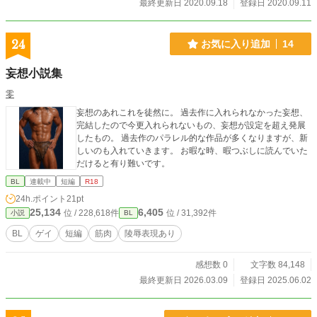
最終更新日 2020.09.18
登録日 2020.09.11
24
お気に入り追加
14
妄想小説集
零
妄想のあれこれを徒然に。 過去作に入れられなかった妄想、
完結したので今更入れられないもの、妄想が設定を超え発展
したもの。 過去作のパラレル的な作品が多くなりますが、新
しいのも入れていきます。 お暇な時、暇つぶしに読んでいた
だけると有り難いです。
BL
連載中
短編
R18
24h.ポイント
21pt
25,134
6,405
位 / 228,618件
位 / 31,392件
小説
BL
BL
ゲイ
短編
筋肉
陵辱表現あり
感想数 0
文字数 84,148
最終更新日 2026.03.09
登録日 2025.06.02