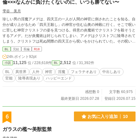
倫×××なんかに負けたくないのに、いつも勝てない〜
雫谷 美月
珍しい男の淫魔アメデは、四天王の一人が人間の神官に倒されたことを知る。自
分が成り上がるため「四天王殺し」の神官が住む山奥の神殿に行く。そこで呪い
に苦しむ神官クリストフの姿を見つける。得意の炎魔術でクリストフを殺そうと
するアメデ。だが炎魔術は封じられてしまい、アメデはクリストフに陵辱されて
しまう。クリストフは死ぬ間際の四天王から呪いをかけられていた。その呪い
は、夜になると抑えきれない獣じみた性欲があふれ出る呪いだった。 「絶対に
BL
完結
長編
R18
あの神官を殺して、四天王になってやる！」 呪いにかかった人間の神官（攻）×
24h.ポイント
92pt
絶対に四天王になりたいセックスに弱すぎる淫魔（受） ※エロがある話は、タ
11,125
2,512
位 / 228,618件
位 / 31,392件
小説
BL
イトルの末尾に※がつきます。 ※ムーンライトノベルズさんからの転載で
す。
BL
異世界
人外
神官
淫魔
フェラチオあり
中出しあり
官能
陵辱表現あり
ハッピーエンド
感想数 0
文字数 60,975
最終更新日 2026.07.28
登録日 2026.07.15
6
お気に入り追加
10
ガラスの檻〜美獣監禁