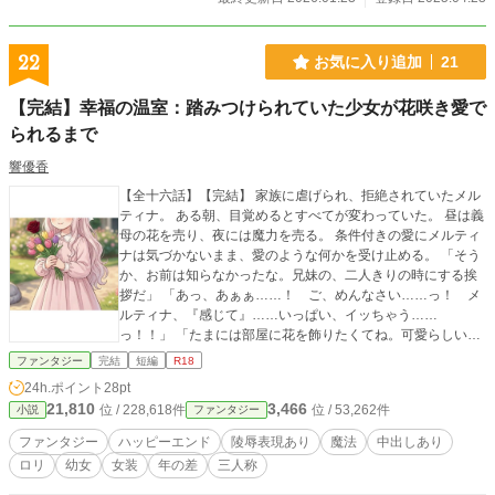
22
お気に入り追加
21
【完結】幸福の温室：踏みつけられていた少女が花咲き愛で
られるまで
響優香
【全十六話】【完結】 家族に虐げられ、拒絶されていたメル
ティナ。 ある朝、目覚めるとすべてが変わっていた。 昼は義
母の花を売り、夜には魔力を売る。 条件付きの愛にメルティ
ナは気づかないまま、愛のような何かを受け止める。 「そう
か、お前は知らなかったな。兄妹の、二人きりの時にする挨
拶だ」 「あっ、あぁぁ……！ ご、めんなさい……っ！ メ
ルティナ、『感じて』……いっぱい、イッちゃう……
っ！！」 「たまには部屋に花を飾りたくてね。可愛らしい花
を選んでくれるかな？」 「う……。感じ、ちゃった……ごめ
ファンタジー
完結
短編
R18
んなさい……。お仕事……なのに……」 「はぁ……はぁ……
24h.ポイント
28pt
っ！ メルティナ様が、いけないんです……っ！ そんな
21,810
3,466
位 / 228,618件
位 / 53,262件
小説
ファンタジー
に、淫らに……っ！」 「あぁぁ！！ やだ！！ イキたくな
い……っ！！ ぐっ、うぅぅ……っ！！！」 「私を傍に置き
ファンタジー
ハッピーエンド
陵辱表現あり
魔法
中出しあり
たいだなんて……これが欲しいんでしょう？」 「いやぁ
ロリ
幼女
女装
年の差
三人称
ぁ……っ！ イッてる！ イッてるから……っ！ 許して
ぇ……っ！！」 「だ、れ……？ おうじ、さま……？」 弄ぶ