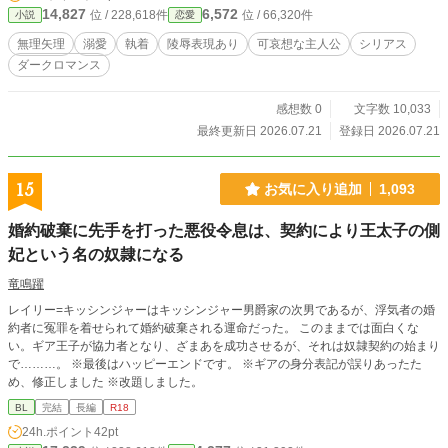
14,827
6,572
位 / 228,618件
位 / 66,320件
小説
恋愛
無理矢理
溺愛
執着
陵辱表現あり
可哀想な主人公
シリアス
ダークロマンス
感想数 0
文字数 10,033
最終更新日 2026.07.21
登録日 2026.07.21
15
お気に入り追加
1,093
婚約破棄に先手を打った悪役令息は、契約により王太子の側
妃という名の奴隷になる
竜鳴躍
レイリー=キッシンジャーはキッシンジャー男爵家の次男であるが、浮気者の婚
約者に冤罪を着せられて婚約破棄される運命だった。 このままでは面白くな
い。ギア王子が協力者となり、ざまあを成功させるが、それは奴隷契約の始まり
で………。 ※最後はハッピーエンドです。 ※ギアの身分表記が誤りあったた
め、修正しました ※改題しました。
BL
完結
長編
R18
24h.ポイント
42pt