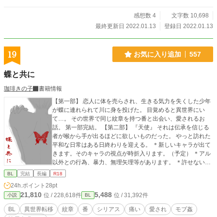
感想数 4
文字数 10,698
最終更新日 2022.01.13
登録日 2022.01.13
19
お気に入り追加
557
蝶と共に
珈琲きの子
書籍情報
【第一部】 恋人に体を売らされ、生きる気力を失くした少年
が蝶に連れられて川に身を投げた。 目覚めると異世界にい
て…。 その世界で同じ紋章を持つ番と出会い、愛されるお
話。 第一部完結。 【第二部】 『天使』 それは伝承を信じる
者が喉から手が出るほどに欲しいものだった。 やっと訪れた
平和な日常はある日終わりを迎える。 ＊新しいキャラが出て
きます。そのキャラの視点が時折入ります。（予定） ＊アル
以外との行為、暴力、無理矢理等があります。 ＊許せないと
いう方は、第一部で完だと思って頂けると幸いです。
BL
完結
長編
R18
24h.ポイント
28pt
21,810
5,488
位 / 228,618件
位 / 31,392件
小説
BL
BL
異世界転移
紋章
番
シリアス
痛い
愛され
モブ姦