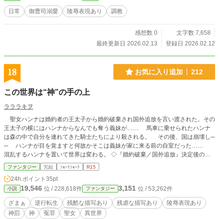
日常
御曹司溺愛
陵辱表現あり
調教
感想数 0
文字数 7,658
最終更新日 2026.02.13
登録日 2026.02.12
18
お気に入り追加
212
この世界は“神”の手の上
ラララキヲ
聖女ハンナは婚約者の王太子から婚約破棄され国外追放を言い渡された。その
王太子の横にはハンナからなんでも奪う義妹が…… 馬車に乗せられたハンナ
は森の中で自分を連れてきた騎士たちにより殺される。 その後、国は崩壊し─
─ ハンナが目を覚ますと何故かそこは義妹が家に来る前の自室だった……
混乱するハンナを置いて世界は変わる。 ◇『婚約破棄／国外追放』決定後の話
◇ふんわり世界観。ゆるふわ設定。 ◇なろうにも上げてます。 〔2026/02・大
ファンタジー
完結
ｼｮｰﾄｼｮｰﾄ
R15
幅加筆修正〕
24h.ポイント
35pt
19,546
3,151
位 / 228,618件
位 / 53,262件
小説
ファンタジー
ざまぁ
逆行転生
残酷な描写あり
残虐な描写あり
陵辱表現あり
神罰
神
冤罪
聖女
異世界