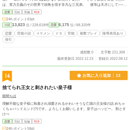
は、実力主義のその世界で頭角を現す非凡な三兄弟。 彼等は天才にして──最
凶の三人組。 ミレイは彼等と対立し、襲われ、歩み寄り、拒絶され、そし
恋愛
完結
長編
R18
て……惹かれていくことになる。 「こいつは俺が先に目を付けた、俺のモン
24h.ポイント
63pt
だ」 「女の子の泣き顔は、カワイイから好きだよ」 「痕を付けてやろうか……
13,823
6,175
位 / 228,618件
位 / 66,320件
小説
恋愛
他の奴が引くくらいの、ﾄﾞｷﾞﾂｲのを」 最凶三兄弟の秘めたる影と、歪んだ
愛。それを知ってしまった代償は──？ R18描写ありの過激め恋愛物語です。
恋愛
官能小説
イケメン
ドＳ
官能
複数プレイ
陵辱表現あり
強引
感想数 0
文字数 221,308
最終更新日 2022.12.23
登録日 2022.08.12
14
お気に入り追加
13
捨てられ王女と刺されたい皇子様
隙間ちほ
理解不能な皇子様に執着され溺愛されるかわいそうな亡国の王女様の話 めちゃ
くちゃバッドエンド(?)です。よろしくお願いします。皇子はハッピー。 割とす
けべ
恋愛
完結
短編
R18
24h.ポイント
56pt