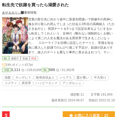
転生先で奴隷を買ったら溺愛された
あやまみりぃ
書籍情報
営業の取引先に向かう途中に派遣先間違いで研修中の死神に
魂を刈り取られ死んでしまった社会人3年目の高崎綾人（たか
さきあやと） 所謂チートを5つまで設定出来るようにするか
ら転生してくれという、女神の（断れない強制的な）お願い
により第二の人生を魔法がある異世界で生きることになっ
た。 スローライフを目標に設定したチートと、常識を知る
為に購入した奴隷でのんびり過ごす予定が、奴隷が訳ありす
ぎて、綾人のチートも重なり事件に巻き込まれつつ、ヤンデ
レ気味な奴隷に溺愛されていく話。 年下美形奴隷（スパダ
BL
連載中
長編
R18
リ・主人公属性）×年上平凡社会人（諦め癖あり・チート持
24h.ポイント
427pt
ち） 〈注意〉 1章は明るい感じですが、2章は陵辱表現等あり
3,111
585
位 / 228,618件
位 / 31,392件
小説
BL
ますので、苦手な方は1章まででお願いします。 苦手ではな
い方は、乗り越えた先にヤンデレ気味な溺愛年下奴隷が見れ
溺愛
ヤンデレ？
陵辱表現あり
シリアス
愛が重い
平凡受け
ますのでお楽しみに。 ------------------------------ ムーンライトノ
コメディ
異世界
ハッピーエンド
アンダルシュ
ベルズさんで日間・週間・月間・四半期ランキング1位ありが
とうございます！！！ 番外編は不定期更新予定。
感想数 21
文字数 191,859
最終更新日 2024.08.07
登録日 2022.01.18
2
お気に入り追加
22