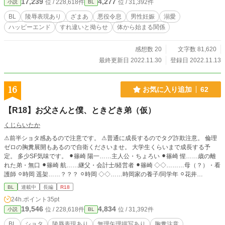
17,239
4,277
位 / 228,618件
位 / 31,392件
小説
BL
BL
陵辱表現あり
ざまあ
悪役令息
男性妊娠
溺愛
ハッピーエンド
すれ違いと拗らせ
体から始まる関係
感想数 20
文字数 81,620
最終更新日 2022.11.30
登録日 2022.11.13
16
お気に入り追加
62
【R18】お父さんと僕、ときどき弟（仮）
くじらいたか
⚠︎前半ショタ感あるので注意です。 ⚠︎普通に成長するのでタグ詐欺注意。 倫理
ゼロの胸糞展開もあるので自衛くださいませ。 大学生くらいまで成長する予
定。 多少SF気味です。 ⚫︎篠崎 陽一……主人公・ちょろい ⚫︎篠崎 惺……歳の離
れた弟・無口 ⚫︎篠崎 航……継父・会計士/経営者 ⚫︎篠崎 ◇◇………母（？）・看
護師 ⚪︎時岡 遥架……？？？ ⚪︎時岡 ◇◇……時岡家の養子/同学年 ⚪︎花井
暉……？？？ – – – – – – – – – – – – – – – – – – – – – – – – ◼︎宮下 ◇◇……教
BL
連載中
長編
R18
師・婚約者がいるセフレ ◼︎千馬 未弥……母の恋人 ◼︎日野 聖司……高校のクラス
24h.ポイント
35pt
メート
19,546
4,834
位 / 228,618件
位 / 31,392件
小説
BL
BL
ショタ
陵辱表現あり
無理矢理描写あり
胸糞注意