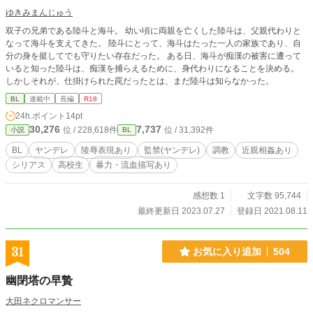
ゆきみまんじゅう
双子の兄弟である陸斗と海斗。 幼い頃に両親を亡くした陸斗は、父親代わりと
なって海斗を支えてきた。 陸斗にとって、海斗はたった一人の家族であり、自
分の身を挺してでも守りたい存在だった。 ある日、海斗が痴漢の被害に遭って
いると知った陸斗は、痴漢を捕らえるために、身代わりになることを決める。
しかしそれが、仕掛けられた罠だったとは、まだ陸斗は知らなかった。
BL
連載中
長編
R18
24h.ポイント
14pt
30,276
7,737
位 / 228,618件
位 / 31,392件
小説
BL
BL
ヤンデレ
陵辱表現あり
監禁(ヤンデレ)
調教
近親相姦あり
シリアス
高校生
暴力・流血描写あり
感想数 1
文字数 95,744
最終更新日 2023.07.27
登録日 2021.08.11
31
お気に入り追加
504
幽閉塔の早贄
大田ネクロマンサー