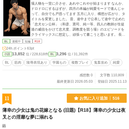
場人物を一堂に介させ、あれやこれやが始まります なんか、
ドロドロにするはずが、四月の本編が純愛モードで進んじゃ
って、自分でも戸惑ってます 五月に入り、構想が広がり、タ
イトルを変更しました。 昔、途中まで公表して途中で止めた
「忠犬セン公杯」（和彦、憲司、純一等、四人の教師が生徒
達の威信をかけて忠犬度、調教度を競う場）のエピソードを
クライマックスに想定し、頑張って書こうと思います。 長く
なりそうですが、よろしくご付き合いください
BL
連載中
短編
R18
24h.ポイント
63pt
13,852
3,296
位 / 228,618件
位 / 31,392件
小説
BL
BL
筋肉
陵辱表現あり
学園もの
複数プレイ
鬼畜攻め
純愛
感想数 0
文字数 110,809
最終更新日 2026.05.03
登録日 2025.11.13
11
お気に入り追加
516
薄幸の少女は鬼の花嫁となる (旧題)【R18】薄幸の少女は夜
叉との淫靡な夢に溺れる
鍋