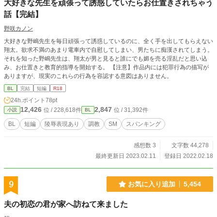
大好きな先生を頑張って誘惑していたらお仕置きされちゃう
話【完結】
野咲カノン
大好きな野嶋先生を毎日頑張って誘惑しているのに、全く手を出してもらえない
翔太。欲求不満のあまり電車内で自慰してしまい、男たちに痴漢されてしまう。
それを知った野嶋先生は、翔太が男と見ると誰にでも媚を売る淫乱だと思い込
み、お仕置きと教育的指導を開始する。 【注意】作品内には犯罪行為の描写が
ありますが、現実のこれらの行為を容認する意図はありません。
BL
完結
短編
R18
24h.ポイント
78pt
12,426
2,847
位 / 228,618件
位 / 31,392件
小説
BL
BL
短編
陵辱表現あり
調教
SM
スパンキング
感想数 3
文字数 44,278
最終更新日 2023.02.11
登録日 2022.02.18
9
お気に入り追加
5,454
夫の初恋の君が家へ訪ねて来ました