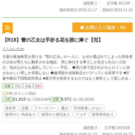
感想数 1
文字数 18,339
最終更新日 2023.11.17
登録日 2023.11.10
21
お気に入り追加
55
【R18】蕾の乙女は手折る花を誰に捧ぐ【完】
くじらいたか
王家の夜伽教育を受ける〝蕾の乙女〟の一人に、なぜか選ばれてしまった田舎者
の少女が男たちに翻弄される物語。 男に奉仕する事でしか生きられない少女
が、悩みながらも成長していく——予定。 ◆受け身で流されがちヒロインと頭
がおかしい男しか登場しない ◆倫理観や貞操観念がバグっている世界です ■対
象年齢以下閲覧絶対禁止 ■暴力等を助長するものではなく創作として楽しめる方
のみ閲覧をお願いします
恋愛
完結
長編
R18
24h.ポイント
28pt
21,810
9,571
位 / 228,618件
位 / 66,320件
小説
恋愛
異世界
恋愛
ファンタジー
魔法
R18要素しかない
無理やり･拘束あり
無理やり描写あり
リョナ
陵辱表現あり
感想数 0
文字数 249,626
最終更新日 2026.01.23
登録日 2025.04.23