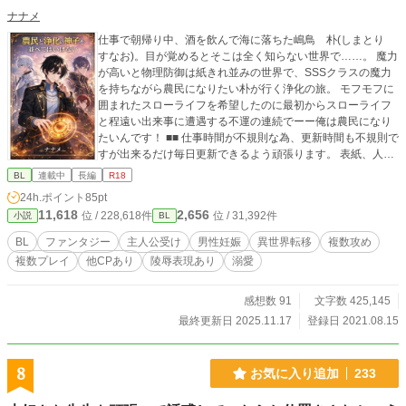
ナナメ
仕事で朝帰り中、酒を飲んで海に落ちた嶋鳥 朴(しまとり
すなお)。目が覚めるとそこは全く知らない世界で……。 魔力
が高いと物理防御は紙きれ並みの世界で、SSSクラスの魔力
を持ちながら農民になりたい朴が行く浄化の旅。 モフモフに
囲まれたスローライフを希望したのに最初からスローライフ
と程遠い出来事に遭遇する不運の連続でーー俺は農民になり
たいんです！ ■■ 仕事時間が不規則な為、更新時間も不規則で
すが出来るだけ毎日更新できるよう頑張ります。 表紙、人物
紹介文のイメージ画像はAI作成です。
BL
連載中
長編
R18
24h.ポイント
85pt
11,618
2,656
位 / 228,618件
位 / 31,392件
小説
BL
BL
ファンタジー
主人公受け
男性妊娠
異世界転移
複数攻め
複数プレイ
他CPあり
陵辱表現あり
溺愛
感想数 91
文字数 425,145
最終更新日 2025.11.17
登録日 2021.08.15
8
お気に入り追加
233