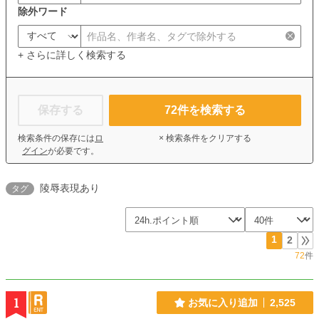
除外ワード
+ さらに詳しく検索する
保存する
72
件を検索する
検索条件の保存には
ロ
× 検索条件をクリアする
グイン
が必要です。
陵辱表現あり
タグ
1
2
72
件
1
お気に入り追加
2,525