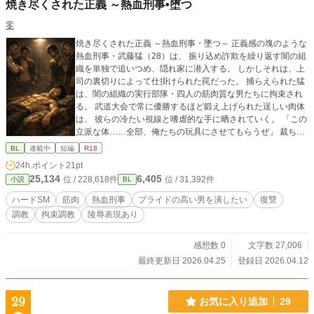
焼き尽くされた正義 ～熱血刑事•堕つ
零
焼き尽くされた正義 ～熱血刑事・墜つ～ 正義感の塊のような
熱血刑事・武藤猛（28）は、 振り込め詐欺を繰り返す闇の組
織を単独で追いつめ、隠れ家に潜入する。 しかしそれは、上
司の裏切りによって仕掛けられた罠だった。 捕らえられた猛
は、闇の組織の実行部隊・四人の筋肉質な男たちに拘束され
る。 武道大会で常に優勝するほど鍛え上げられた逞しい肉体
は、 彼らの冷たい視線と嗜虐的な手に晒されていく。 「この
立派な体……全部、俺たちの玩具にさせてもらうぜ」 裁ち鋏
がシャツに近づき、ナイフが肌を撫でる。 怒りに満ちた叫び
BL
連載中
短編
R18
も虚しく、 誇り高き熱血刑事のプライドは、じわじわと焼き
24h.ポイント
21pt
尽くされようとしていた。 やがて蝋燭の熱い滴が落ち、氷で
25,134
6,405
位 / 228,618件
位 / 31,392件
小説
BL
冷やされた筋肉質の肌にタバコの火が押し付けられる。 武藤
猛の逞しい胸板と腹筋が、容赦なく焼かれていく——。 正義
ハードSM
筋肉
熱血刑事
プライドの高い男を潰したい
復讐
は、果たしてどこまで耐えられるのか。 容赦ない心理的屈辱
調教
拘束調教
陵辱表現あり
と肉体への凌辱 熱血漢の男が堕ちていく、ハードで耽美な復
讐譚。
感想数 0
文字数 27,006
最終更新日 2026.04.25
登録日 2026.04.12
29
お気に入り追加
29