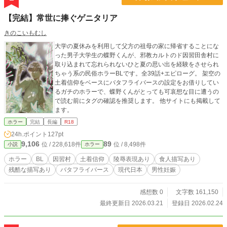
【完結】常世に捧ぐゲニタリア
きのこいもむし
大学の夏休みを利用して父方の祖母の家に帰省することにな
った男子大学生の蝶野くんが、邪教カルトのド因習田舎村に
取り込まれて忘れられないひと夏の思い出を経験をさせられ
ちゃう系の民俗ホラーBLです。全39話+エピローグ。 架空の
土着信仰をベースにバタフライバースの設定をお借りしてい
るガチのホラーで、蝶野くんがとっても可哀想な目に遭うの
で読む前にタグの確認を推奨します。 他サイトにも掲載して
ます。
ホラー
完結
長編
R18
24h.ポイント
127pt
9,106
89
位 / 228,618件
位 / 8,498件
小説
ホラー
ホラー
BL
因習村
土着信仰
陵辱表現あり
食人描写あり
残酷な描写あり
バタフライバース
現代日本
男性妊娠
感想数 0
文字数 161,150
最終更新日 2026.03.21
登録日 2026.02.24