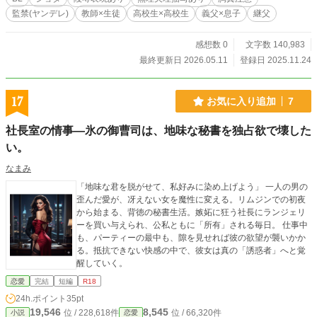
監禁(ヤンデレ)
教師×生徒
高校生×高校生
義父×息子
継父
感想数 0
文字数 140,983
最終更新日 2026.05.11
登録日 2025.11.24
17
お気に入り追加
7
社長室の情事―氷の御曹司は、地味な秘書を独占欲で壊した
い。
なまみ
「地味な君を脱がせて、私好みに染め上げよう」 一人の男の
歪んだ愛が、冴えない女を魔性に変える。リムジンでの初夜
から始まる、背徳の秘書生活。嫉妬に狂う社長にランジェリ
ーを買い与えられ、公私ともに「所有」される毎日。 仕事中
も、パーティーの最中も、隙を見せれば彼の欲望が襲いかか
る。抵抗できない快感の中で、彼女は真の「誘惑者」へと覚
醒していく。
恋愛
完結
短編
R18
24h.ポイント
35pt
19,546
8,545
位 / 228,618件
位 / 66,320件
小説
恋愛