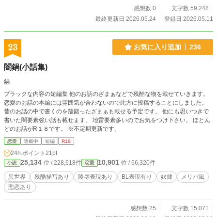
だけの筈だった三人の男が、その身体に、存在に溺れてい
感想数 0
文字数 59,248
く。 メルティナが幸福を手に入れるまでの物語。 ☆には性的
最終更新日 2026.05.24
登録日 2026.05.11
描写があります。 毎日朝４時更新。 他サイトでも公開。
23
お気に入り追加
236
闇鍋(小話集)
鍋
ブラックな内容の短編集 他のお話のざまぁなどで残酷な物を載せていきます。
恋愛のお話の本編には雰囲気が合わないので此方に投稿することにしました。
昔のお話の中で書くのを躊躇ったざまぁも載せる予定です。 他にも思いつきで
書いた闇要素強い話も載せます。 地雷要素多いのでお気をつけ下さい。 ほとん
どのお話がR１８です。 ※不定期更新です。
恋愛
連載中
短編
R18
24h.ポイント
21pt
25,134
10,901
位 / 228,618件
位 / 66,320件
小説
恋愛
異世界
残酷描写あり
陵辱表現あり
BL表現有り
奴隷
メリバ風
悲恋あり
感想数 25
文字数 15,071