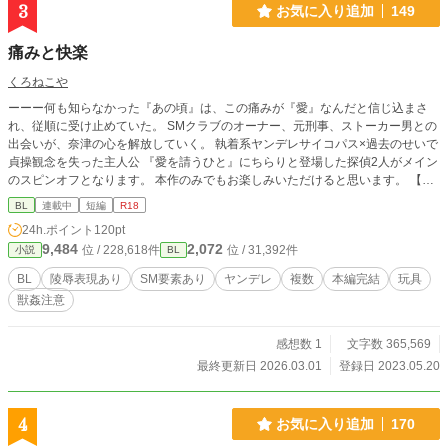
3
お気に入り追加
149
痛みと快楽
くろねこや
ーーー何も知らなかった『あの頃』は、この痛みが『愛』なんだと信じ込まさ
れ、従順に受け止めていた。 SMクラブのオーナー、元刑事、ストーカー男との
出会いが、奈津の心を解放していく。 執着系ヤンデレサイコパス×過去のせいで
貞操観念を失った主人公 『愛を請うひと』にちらりと登場した探偵2人がメイン
のスピンオフとなります。 本作のみでもお楽しみいただけると思います。 【本
編完結済み・番外編 不定期に配信予定】 ※『横書き』方向に設定してお読みく
BL
連載中
短編
R18
ださい。
24h.ポイント
120pt
9,484
2,072
位 / 228,618件
位 / 31,392件
小説
BL
BL
陵辱表現あり
SM要素あり
ヤンデレ
複数
本編完結
玩具
獣姦注意
感想数 1
文字数 365,569
最終更新日 2026.03.01
登録日 2023.05.20
4
お気に入り追加
170