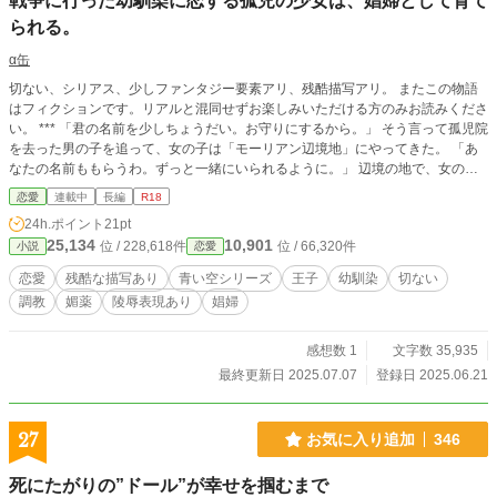
戦争に行った幼馴染に恋する孤児の少女は、娼婦として育て
られる。
‪α‬缶
切ない、シリアス、少しファンタジー要素アリ、残酷描写アリ。 またこの物語
はフィクションです。リアルと混同せずお楽しみいただける方のみお読みくださ
い。 *** 「君の名前を少しちょうだい。お守りにするから。」 そう言って孤児院
を去った男の子を追って、女の子は「モーリアン辺境地」にやってきた。 「あ
なたの名前ももらうわ。ずっと一緒にいられるように。」 辺境の地で、女の子
は男の子の名前を1部もらい「うさこ」と名乗る事にした。 *** モーリアン辺境
恋愛
連載中
長編
R18
地はモリガン様という破壊神を祀っており、モリガン様と契約した者を「モリガ
24h.ポイント
21pt
ナ」と呼び、モリガン様から不思議な力をひとつ分けてもらえる。そして、少年
25,134
10,901
位 / 228,618件
位 / 66,320件
小説
恋愛
は現在行われている戦争へ兵士として送り出し、少女は資金集めのために娼婦と
して都市に送り出されていた。辺境伯は施設から子どもを購入し、育てて送り出
恋愛
残酷な描写あり
青い空シリーズ
王子
幼馴染
切ない
すことで、モリガン様と領地を守っていたのだった。 男の子は「左京」と名乗
調教
媚薬
陵辱表現あり
娼婦
っており、彼も兵士となるためにモリガナとして育てられ、少年となり、戦場へ
向かうことになった。 うさこはモリガン様から「人の気持ちが分かる力」を貰
い、目の前にいる人の心の声が聞こえるようになった。考えている事までは分か
感想数 1
文字数 35,935
らなくても、今どんな感情でいるかが分かるのだ。その力を使い、戸惑いながら
最終更新日 2025.07.07
登録日 2025.06.21
も多くの人を味方にする力をつけていく。 そして都市「エターニア」で「アン
ナ」という源氏名を貰い、娼婦として娼館「ファムファタール」で日々を過ご
す。 うさこは左京と一緒に過ごせる日を夢見て、戦争の終わりを願いながら、
27
お気に入り追加
346
アンナとして日々を過ごす。無事彼女たちは平穏な日々を迎えることができるの
か…。 ※注意 苦手な方は自衛して下さい※ オリジナルなファンタジー要素 流血
死にたがりの”ドール”が幸せを掴むまで
残酷描写 性的描写 同性愛の表現 無理矢理犯される表現 複数人とのプレイ 不特