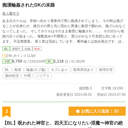
痴漢輪姦されたDKの末路
佐々羅サラ
ある日タケルは、学校へ向かう電車内で男に痴漢されてしまう。 その時は逃げ
ることが出来たが、後日その男と共に現れた男達に集団で囲われ、逃げられなく
なってしまった。 そしてタケルはそのまま集団に輪姦され……。 その日から地
獄の日々が始まった。 複数攻め×不憫受け。 受けがかなり可哀想な目に合って
ます。 不定期更新。 第１章は完結しています。 番外編１は攻め視点です。ほぼ
エロ無し。
BL
連載中
短編
R18
24h.ポイント
113pt
9,750
2,118
位 / 228,618件
位 / 31,392件
小説
BL
BL
痴漢
輪姦(モブ姦)
モブレあり
陵辱表現あり
無理矢理
連続絶頂
不憫
シリアス
感想数 0
文字数 19,099
最終更新日 2024.08.02
登録日 2024.07.06
5
お気に入り追加
33
【BL】呪われた神官と、四天王になりたい淫魔〜神官の絶