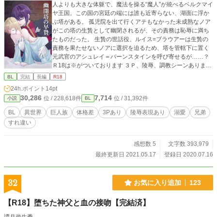
人よりも大きな体躯で、魔法を操る“魔人”が統べるベルクマイ
ヤ王国。この国の宮廷の端には誰も近寄らない、湖面に浮か
ぶ塔がある。 孤児院を出て行くアテもなかった未成熟なノア
がこの塔の生贄として幽閉されるが、その責務は恥辱に満ち
たものだった。 生贄の世話役、ルイス=ブラウアーは生贄の
責務を果たせないノアに選択を迫るため、塔を管轄下に置く
元武官のアシュレイ＝バーンスタインを呼び寄せるが……？
Ｒ18は※がついております ３Ｐ、陵辱、調教シーンあります
ので苦手な方は閲覧をお控えください。
BL
完結
長編
R18
24h.ポイント
14pt
30,286
7,714
位 / 228,618件
位 / 31,392件
小説
BL
BL
異世界
巨人族
体格差
3Pあり
陵辱表現あり
溺愛
兄弟
すれ違い
感想数 5
文字数 393,979
最終更新日 2021.05.17
登録日 2020.07.16
32
お気に入り追加
123
【R18】堕ちた神父と血の接吻【完結済】