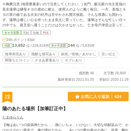
※胸糞注意 (地雷要素多いので注意してください。) 名門、藪元家の当主直哉の
長女蓮華は継母キヨの虐めに耐え、使用人のように働く毎日。 一方、直哉とキ
ヨの実の娘である次女の牡丹は甘やかされ贅沢放題。 そんな境遇にも関わら
ず、蓮華は優しい心を持ったまま気丈に育っていた。 蓮華はそんな忙しい日々
の中でも、夜叉堂へ通うことだけは欠かさなかった。 亡き母戸津音は言ってい
た。 『夜叉堂の掃除をサボってはいけないよ。あそこには、力の強い鬼がいる
キャラ文芸
完結
短編
R18
からね。』 ある日蓮華は、キヨに頼まれた使いの帰り道、男たちに襲われた。
24h.ポイント
63pt
夜叉堂のすぐ目の前で。 ※R18です ※残酷表現、陵辱表現あります。 ※ゆっく
13,852
144
位 / 228,618件
位 / 5,635件
小説
キャラ文芸
り更新します。 何でも大丈夫な方だけでお願いします。
陵辱表現あり
残酷な描写あり
妖怪／怪物／あやかし
言い伝え
闇落ちヒロイン
ざまあ要素あり
モブレあり
感想数 46
文字数 26,900
最終更新日 2021.01.05
登録日 2020.11.28
12
お気に入り追加
424
陽のあたる場所【加筆訂正中】
たまゆらりん
【俺はあいつの疫病神だから……側にいちゃ、いけない。大切な幼馴染みで、か
けがえのない親友で、俺の憧れだから……あいつの夢や幸せの為に、尚更、離れ