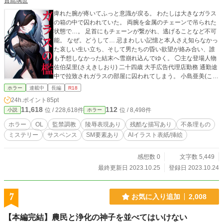
貴島璃世
痺れた腕が疼いてふっと意識が戻る。 わたしは大きなガラス
の箱の中で囚われていた。 両腕を金属のチェーンで吊られた
状態で…。 足首にもチェーンが繋がれ、逃げることなど不可
能。 なぜ。どうして… 忌まわしい記憶と本人さえ知らなかっ
た哀しい生い立ち、そして男たちの昏い欲望が絡み合い、誰
も予想しなかった結末へ雪崩れ込んでゆく。 ◯主な登場人物
佐伯栞里(さえきしおり) 二十四歳 大手広告代理店勤務 通勤途
中で拉致されガラスの部屋に囚われてしまう。 小島亜美(こじ
まあみ) 佐伯栞里の同僚 仕事で栞里と連絡を取る必要があ
ホラー
連載中
長編
R18
り、御厨智(みくりやさとし)に相談する。 佐伯純也（さえき
24h.ポイント
85pt
じゅんや) 栞里の弟 島田光一（しまだこういち） 栞里の義理
11,618
112
位 / 228,618件
位 / 8,498件
小説
ホラー
の兄 御厨智(みくりやさとし) 佐伯栞里の恋人 白岡大輝（しら
おかだいき） 東興大学附属病院長にして東興大学医学部学長
ホラー
OL
監禁調教
陵辱表現あり
残酷な描写あり
不条理もの
会員制倶楽部"Salon de Veronica persica" 総帥 "D"ディーと呼
ミステリー
サスペンス
SM要素あり
AIイラスト表紙/挿絵
ばれている。 白岡愛里紗（しらおかえりさ） 故人 白岡大輝
の妹 栞里の母 佐伯幹雄（さえきみきお) 故人 栞里の父 進藤誠
一郎（しんどうせいいちろう） 東央学藝大学美術部教授 島田
感想数 0
文字数 5,449
耕三（しまだこうぞう） 芸能プロダクション社長 島田光一の
最終更新日 2023.10.25
登録日 2023.10.24
父 スイレン サロン・ド・ヴェロニカペルシカのFrau 二十三
歳 本名は神野優羽（じんのゆう） Frauでない時は、医療機器
輸入商社の海外営業部に勤務している。 工藤 Dの右腕
7
お気に入り追加
2,008
【本編完結】農民と浄化の神子を並べてはいけない