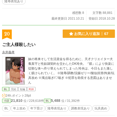
陵辱表現あり
感想数 8
文字数 88,881
最終更新日 2021.10.21
登録日 2018.10.28
20
お気に入り追加
67
ご主人様殺したい
永井義孝
妹の将来そして生活資金を得るために、天才クリエイター犬
養真守と性奴隷契約を交わしたDK玲央。『躾』により快楽に
従順な体へ作り替えられてしまった玲央は、今日もまた激し
く躾けられていく。 ※陵辱/調教/浣腸ゼリー/擬似排泄/拘束/玩
具攻め ※濁点喘ぎ/♡喘ぎ ※犯罪を助長する意図はありませ
ん
BL
完結
短編
R18
24h.ポイント
28pt
21,810
5,488
位 / 228,618件
位 / 31,392件
小説
BL
BL
年上攻め
年下受け
陵辱表現あり
調教表現あり
玩具責め