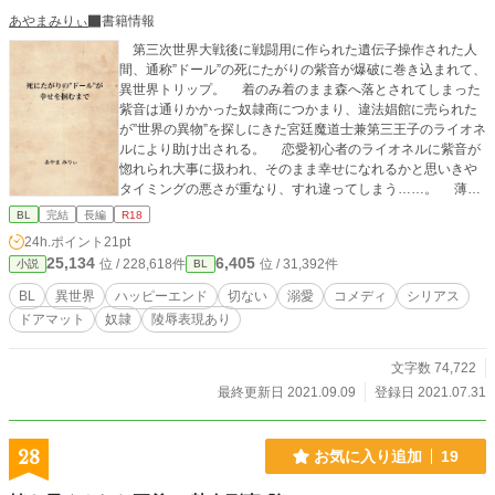
定多数との行為 倫理観があまりない R18が入る話には‪*をつけます 「青い空の
あやまみりぃ
書籍情報
下で(青い空シリーズ)」という共通の世界観で、何本か投稿していこうと思って
第三次世界大戦後に戦闘用に作られた遺伝子操作された人
います。 同じ名前のキャラクターや名称など、他者様の作品や実在する物とは
間、通称”ドール”の死にたがりの紫音が爆破に巻き込まれて、
関係がありません。 身分差/幼なじみ/切ない/シリアス/溺愛/無理矢理/調教/凌辱/
異世界トリップ。 着のみ着のまま森へ落とされてしまった
媚薬/残酷描写あり/身分差/人外？(後天性)/総受け
紫音は通りかかった奴隷商につかまり、違法娼館に売られた
が”世界の異物”を探しにきた宮廷魔道士兼第三王子のライオネ
ルにより助け出される。 恋愛初心者のライオネルに紫音が
惚れられ大事に扱われ、そのまま幸せになれるかと思いきや
タイミングの悪さが重なり、すれ違ってしまう……。 薄幸
な青年が近未来日本から魔法ありのファンタジー世界へ転移
BL
完結
長編
R18
し、現地の第三王子とすれ違いながらも紆余曲折を得て愛し
24h.ポイント
21pt
愛される物語（宮廷魔道士兼第三王子×死にたがりのドール）
25,134
6,405
位 / 228,618件
位 / 31,392件
小説
BL
BL
異世界
ハッピーエンド
切ない
溺愛
コメディ
シリアス
ドアマット
奴隷
陵辱表現あり
文字数 74,722
最終更新日 2021.09.09
登録日 2021.07.31
28
お気に入り追加
19