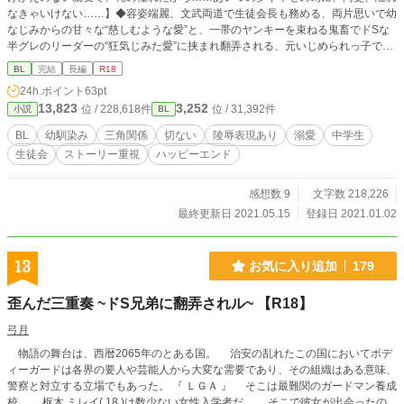
なきゃいけない……】◆容姿端麗、文武両道で生徒会長も務める、両片思いで幼
なじみからの甘々な“慈しむような愛”と、一帯のヤンキーを束ねる鬼畜でドSな
半グレのリーダーの“狂気じみた愛”に挟まれ翻弄される、元いじめられっ子で人
見知り、内向的で不憫なツンデレ弱虫ヤンキーの三角関係◆《主人公を巡り、生
BL
完結
長編
R18
徒会とアウトローが動き出す青春群像風ラブストーリー》◆【相関図】 陽人(溺
24h.ポイント
63pt
愛攻め)→←柚希(不憫な受け)←柊(鬼畜攻め)◆長編です。ハピエンは確定です。
13,823
3,252
位 / 228,618件
位 / 31,392件
小説
BL
ハピエンですが、途中いろいろと酷い目や可哀想な目に遭います。◆続編ものが
初めてなので、最後まで書ける自信はありませんが頑張ります。更新頻度のバラ
BL
幼馴染み
三角関係
切ない
陵辱表現あり
溺愛
中学生
つき、度重なる加筆修正などがあると思いますのでご了承下さい。◆【注意事
生徒会
ストーリー重視
ハッピーエンド
項】総受け傾向、NTR要素、攻め以外との性行為、愛のない性行為、無理矢
理、レイプ、特殊性癖[小スカ、首絞め、ヘマトフィリア]、モブ姦、暴力、拘
束、監禁、流血表現、DV、モラハラ、いじめ、虐待、女装、キメセク、媚薬、
感想数 9
文字数 218,226
洗脳、共依存、自傷行為、未成年の飲酒・喫煙、違法行為、反社組織など、酷い
最終更新日 2021.05.15
登録日 2021.01.02
描写が色々とあります。苦手な方は注意して下さい。◆主要人物以外の、他のカ
ップリングも出てきます。◆攻めや登場人物が女性と絡む描写が出て来ます。N
Lが地雷の方は注意して下さい。直接の絡みはありませんが、妊娠を匂わせる描
13
お気に入り追加
179
写があります。◆主に主人公(受け)視点ですが、途中から視点がコロコロ変わり
ます。◆何でも許せる人向き◆⚠️この物語に登場する場所、人物、学校名、企
歪んだ三重奏 ~ドS兄弟に翻弄されル~ 【R18】
業、組織等はすべてフィクションです。◆⚠️未成年の飲酒や喫煙は法律で禁止さ
れています。また、この話は違法行為を推奨する話ではありません。◆サブタイ
弓月
トルの横に※印があるのは、性的な描写がある章になりますので、注意して下さ
物語の舞台は、西暦2065年のとある国。 治安の乱れたこの国においてボデ
い。◆専門的な知識は全くありません。妄想だけで書いているので、色々と間違
ィーガードは各界の要人や芸能人から大変な需要であり、その組織はある意味、
いがあると思います。◆この作品は、fujossy、pixivでも公開しております。
警察と対立する立場でもあった。 『 ＬＧＡ 』 そこは最難関のガードマン養成
校。 枢木 ミレイ( 18 )は数少ない女性入学者だ。 そこで彼女が出会ったの