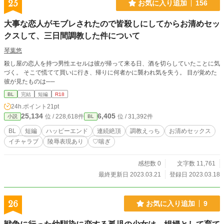
25
お気に入り追加
156
大事な恋人がモブレされたので皆殺しにしてからお清めセッ
クスして、三日間調教した件について
琴葉悠
殺し屋の恋人を持つ男性エセルは彼が帰って来る日、酒を切らしていたことに気
づく。 そこで慌てて買いに行き、帰りに何者かに襲われ気を失う。 目が覚めた
彼が見たものは──
BL
完結
短編
R18
24h.ポイント
21pt
25,134
6,405
位 / 228,618件
位 / 31,392件
小説
BL
BL
短編
ハッピーエンド
連続絶頂
調教えっち
お清めセックス
イチャラブ
陵辱表現あり
♡喘ぎ
感想数 0
文字数 11,761
最終更新日 2023.03.21
登録日 2023.03.18
26
お気に入り追加
9