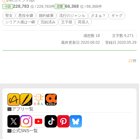
24h.ポイント
0pt
き第一段！只今第五弾まで完結！婚約破棄シリーズは荷居人
228,783
66,368
位 / 228,783件
位 / 66,368件
小説
恋愛
タグでまとめておりますので荷居人ファン様、荷居人ファン
なりかけ様、荷居人ファン……かもしれない？様は是非シリ
聖女
悪役令嬢
婚約破棄
流行のジャンル
ざまぁ？
ギャグ
ーズ全て読んでいただければと思います！
シリアス感は一瞬
完結済み
王子様
荷居人
感想数 18
文字数 9,271
最終更新日 2020.06.02
登録日 2020.05.29
22
件
アプリ一覧
公式SNS一覧