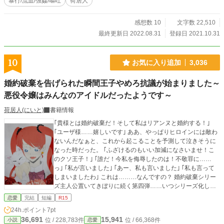
暴行/流血/強姦/嘔吐
荷居人
感想数 10
文字数 22,510
最終更新日 2022.08.31
登録日 2021.10.31
10
お気に入り追加
3,036
婚約破棄を告げられた瞬間王子やめろ抗議が始まりました～
悪役令嬢はみんなのアイドルだったようです～
荷居人(にいと)
書籍情報
｢貴様とは婚約破棄だ！そして私はリアンヌと婚約する！｣
｢ユーザ様……嬉しいです｣ ああ、やっぱりヒロインには敵わ
ないんだなぁと、これから起こることを予測して泣きそうに
なった時だった。 ｢ふざけるのもいい加減になさいませ！こ
のクソ王子！｣ ｢誰だ！今私を侮辱したのは！不敬罪に……
っ｣ ｢私が言いました｣ ｢あー、私も言いました｣ ｢私も言って
しまいましたわ｣ これは………なんですの？ 婚約破棄シリー
ズ主人公置いてきぼりに続く第四弾……いつシリーズ化した
か、それは私にもわからない。 とりあえず婚約破棄シリーズ
恋愛
完結
短編
R15
タグは荷居人をつけました。こちらは好評なため番外編も絶
24h.ポイント
7pt
賛公開中です！ 可愛らしい血が流れているためR15に。 表紙
36,691
15,941
位 / 228,783件
位 / 66,368件
小説
恋愛
ははつ様に描いていただきました！ たくさんの応援ありがと