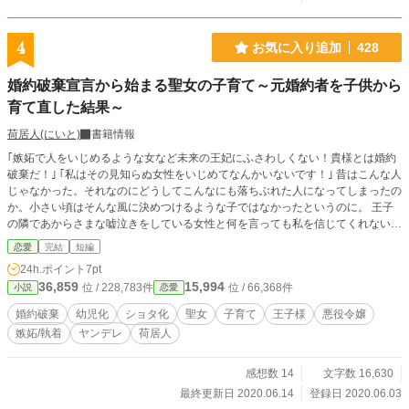
4
お気に入り追加
428
婚約破棄宣言から始まる聖女の子育て～元婚約者を子供から
育て直した結果～
荷居人(にいと)
書籍情報
｢嫉妬で人をいじめるような女など未来の王妃にふさわしくない！貴様とは婚約
破棄だ！｣ ｢私はその見知らぬ女性をいじめてなんかいないです！｣ 昔はこんな人
じゃなかった。それなのにどうしてこんなにも落ちぶれた人になってしまったの
か。小さい頃はそんな風に決めつけるような子ではなかったというのに。 王子
の隣であからさまな嘘泣きをしている女性と何を言っても私を信じてくれない王
子に私の中に秘められた力が暴走した結果……。 ｢｢｢聖女様誕生だ～！｣｣｣ ｢いや
恋愛
完結
短編
いや、そんな場合ではないでしょう!?｣ 目の前には互いに仲が良好だった頃幼い
24h.ポイント
7pt
殿下がいた。かわい……いやいや！これどうすれば？ 悪役令嬢が聖女になった
36,859
15,994
位 / 228,783件
位 / 66,368件
小説
恋愛
婚約破棄に続く婚約破棄シリーズ第二弾……シリーズは荷居人タグでまとめてい
ます。 ざらめ様ネタ提供ありがとうございます！
婚約破棄
幼児化
ショタ化
聖女
子育て
王子様
悪役令嬢
嫉妬/執着
ヤンデレ
荷居人
感想数 14
文字数 16,630
最終更新日 2020.06.14
登録日 2020.06.03