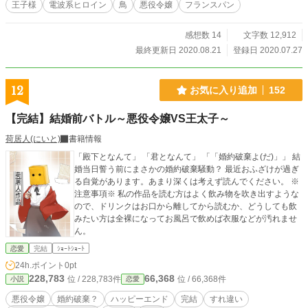
王子様
電波系ヒロイン
鳥
悪役令嬢
フランスパン
感想数 14
文字数 12,912
最終更新日 2020.08.21
登録日 2020.07.27
12
お気に入り追加
152
【完結】結婚前バトル～悪役令嬢VS王太子～
荷居人(にいと)
書籍情報
「殿下となんて」 「君となんて」 「「婚約破棄よ(だ)」」 結
婚当日誓う前にまさかの婚約破棄騒動？ 最近おふざけが過ぎ
る自覚があります。あまり深くは考えず読んでください。 ※
注意事項※ 私の作品を読む方はよく飲み物を吹き出すような
ので、ドリンクはお口から離してから読むか、どうしても飲
みたい方は全裸になってお風呂で飲めば衣服などが汚れませ
ん。
恋愛
完結
ｼｮｰﾄｼｮｰﾄ
24h.ポイント
0pt
228,783
66,368
位 / 228,783件
位 / 66,368件
小説
恋愛
悪役令嬢
婚約破棄？
ハッピーエンド
完結
すれ違い