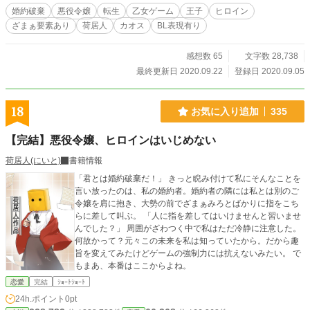
荷居人の婚約破棄シリーズついに第十弾！ 今回のヒロインは悪役令嬢の味
婚約破棄
悪役令嬢
転生
乙女ゲーム
王子
ヒロイン
方！？しかし、このヒロインちょっとやばめ……危険香るヒロインと本来なら悪
ざまぁ要素あり
荷居人
カオス
BL表現有り
役令嬢になっていた繊細な転生令嬢による王子と王子側近たちの断罪物語。 一
～九弾は荷居人タグで検索！番外編は常に連載中ですが、本編は完結済みです！
感想数 65
文字数 28,738
最終更新日 2020.09.22
登録日 2020.09.05
18
お気に入り追加
335
【完結】悪役令嬢、ヒロインはいじめない
荷居人(にいと)
書籍情報
「君とは婚約破棄だ！」 きっと睨み付けて私にそんなことを
言い放ったのは、私の婚約者。婚約者の隣には私とは別のご
令嬢を肩に抱き、大勢の前でざまぁみろとばかりに指をこち
らに差して叫ぶ。 「人に指を差してはいけませんと習いませ
んでした？」 周囲がざわつく中で私はただ冷静に注意した。
何故かって？元々この未来を私は知っていたから。だから趣
旨を変えてみたけどゲームの強制力には抗えないみたい。 で
もまあ、本番はここからよね。
恋愛
完結
ｼｮｰﾄｼｮｰﾄ
24h.ポイント
0pt