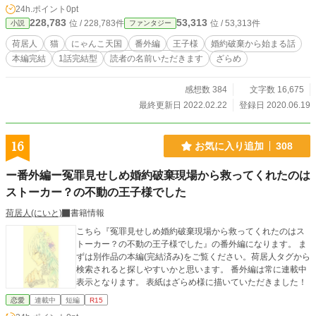
対読んでにゃ～！)｣ 番外編故、話は色々あります。しかし、
24h.ポイント
0pt
そこまで長くはならないと思いますのでショートショート基
228,783
53,313
位 / 228,783件
位 / 53,313件
小説
ファンタジー
本一話完結型です。とはいえ終わりはないので生涯連載中！
表紙ははつ様に描いていただきました！ ファンタジー染みて
荷居人
猫
にゃんこ天国
番外編
王子様
婚約破棄から始まる話
来たのでこちらのジャンルはファンタジーとします。
本編完結
1話完結型
読者の名前いただきます
ざらめ
感想数 384
文字数 16,675
最終更新日 2022.02.22
登録日 2020.06.19
16
お気に入り追加
308
ー番外編ー冤罪見せしめ婚約破棄現場から救ってくれたのは
ストーカー？の不動の王子様でした
荷居人(にいと)
書籍情報
こちら『冤罪見せしめ婚約破棄現場から救ってくれたのはス
トーカー？の不動の王子様でした』の番外編になります。 ま
ずは別作品の本編(完結済み)をご覧ください。荷居人タグから
検索されると探しやすいかと思います。 番外編は常に連載中
表示となります。 表紙はざらめ様に描いていただきました！
恋愛
連載中
短編
R15