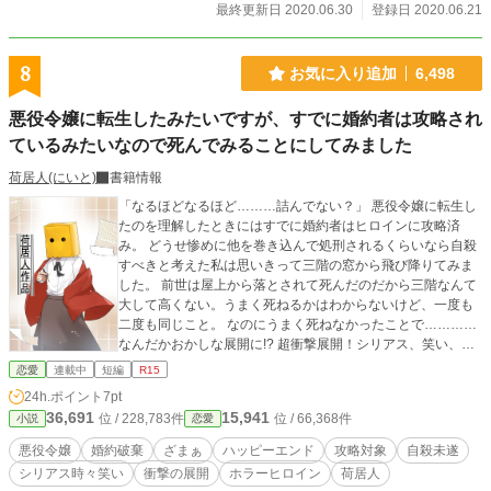
最終更新日 2020.06.30
登録日 2020.06.21
8
お気に入り追加
6,498
悪役令嬢に転生したみたいですが、すでに婚約者は攻略され
ているみたいなので死んでみることにしてみました
荷居人(にいと)
書籍情報
「なるほどなるほど………詰んでない？」 悪役令嬢に転生し
たのを理解したときにはすでに婚約者はヒロインに攻略済
み。 どうせ惨めに他を巻き込んで処刑されるくらいなら自殺
すべきと考えた私は思いきって三階の窓から飛び降りてみま
した。 前世は屋上から落とされて死んだのだから三階なんて
大して高くない。うまく死ねるかはわからないけど、一度も
二度も同じこと。 なのにうまく死ねなかったことで…………
なんだかおかしな展開に!? 超衝撃展開！シリアス、笑い、ホ
ラーまで!? この展開あなたには読めますか？ 12時更新
恋愛
連載中
短編
R15
24h.ポイント
7pt
36,691
15,941
位 / 228,783件
位 / 66,368件
小説
恋愛
悪役令嬢
婚約破棄
ざまぁ
ハッピーエンド
攻略対象
自殺未遂
シリアス時々笑い
衝撃の展開
ホラーヒロイン
荷居人