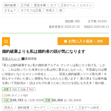
うございますm(_ _)mご指摘は修正させていただきました。
婚約破棄
王子様
悪役令嬢
モブ
乙女ゲーム
ヒロイン
また、明らかな中傷コメントはおやめください。作品を読ん
ざまぁ？
モフモフは正義
荷居人
猫
でのご意見ならともかく明らかに暴言と見なされる言葉や自
分勝手な強制するような脅迫めいた言い分はアルファポリス
のガイドラインの禁止事項にもなります。何事も度が過ぎた
感想数 386
文字数 24,932
行為は私以外の作品でもやめましょう。
最終更新日 2020.07.15
登録日 2020.06.11
11
お気に入り追加
285
婚約破棄よりも私は婚約者の頭が気になります
荷居人(にいと)
書籍情報
｢君とは婚約破棄する｣ 私の婚約者アルアル･ナシナシは私にそう告げる。しか
し、これは知っていた未来だから私は特に驚きはしなかった。 不思議なのは隣
に何故かいないヒロインの存在と………… 荷居人婚約破棄シリーズ第九弾！今
回もギャグめいた新しい展開を与えられたらと思います！ 第八弾までは番外編
を除いて完結済み！ 話はそれぞれ違うためこれだけを読むも大丈夫！他の婚約
破棄シリーズの作品をさっくり読みたい方は荷居人タグで検索！
恋愛
完結
短編
R15
24h.ポイント
0pt
228,783
66,368
位 / 228,783件
位 / 66,368件
小説
恋愛
荷居人
婚約破棄
ギャグ？
ハッピーエンド？
乙女ゲーム転生