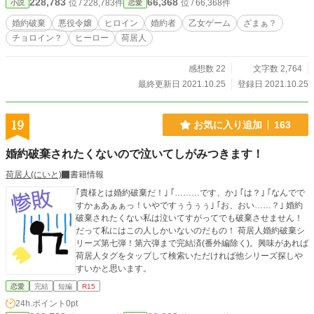
228,783
66,368
位 / 228,783件
位 / 66,368件
小説
恋愛
婚約破棄
悪役令嬢
ヒロイン
婚約者
乙女ゲーム
ざまぁ？
チョロイン？
ヒーロー
荷居人
感想数 22
文字数 2,764
最終更新日 2021.10.25
登録日 2021.10.25
19
お気に入り追加
163
婚約破棄されたくないので泣いてしがみつきます！
荷居人(にいと)
書籍情報
｢貴様とは婚約破棄だ！｣ ｢………です、か｣ ｢は？｣ ｢なんでで
すかぁあぁぁっ！いやですぅうぅぅ｣ ｢お、おい……？｣ 婚約
破棄されたくない私は泣いてすがってでも破棄させません！
だって私にはこの人しかいないのだもの！ 荷居人婚約破棄シ
リーズ第七弾！第六弾まで完結済(番外編除く)。興味があれば
荷居人タグをタップして検索いただければ他シリーズ探しや
すいかと思います。
恋愛
完結
短編
R15
24h.ポイント
0pt