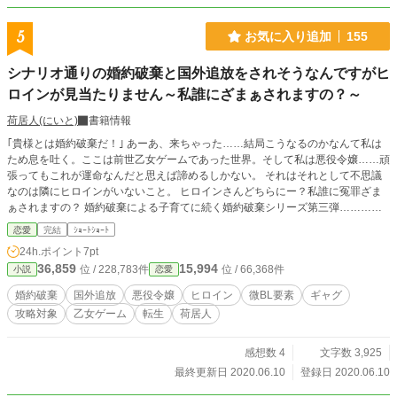
5
お気に入り追加
155
シナリオ通りの婚約破棄と国外追放をされそうなんですがヒ
ロインが見当たりません～私誰にざまぁされますの？～
荷居人(にいと)
書籍情報
｢貴様とは婚約破棄だ！｣ あーあ、来ちゃった……結局こうなるのかなんて私は
ため息を吐く。ここは前世乙女ゲームであった世界。そして私は悪役令嬢……頑
張ってもこれが運命なんだと思えば諦めるしかない。 それはそれとして不思議
なのは隣にヒロインがいないこと。 ヒロインさんどちらにー？私誰に冤罪ざま
ぁされますの？ 婚約破棄による子育てに続く婚約破棄シリーズ第三弾………荷
居人タグが婚約破棄シリーズについております。
恋愛
完結
ｼｮｰﾄｼｮｰﾄ
24h.ポイント
7pt
36,859
15,994
位 / 228,783件
位 / 66,368件
小説
恋愛
婚約破棄
国外追放
悪役令嬢
ヒロイン
微BL要素
ギャグ
攻略対象
乙女ゲーム
転生
荷居人
感想数 4
文字数 3,925
最終更新日 2020.06.10
登録日 2020.06.10