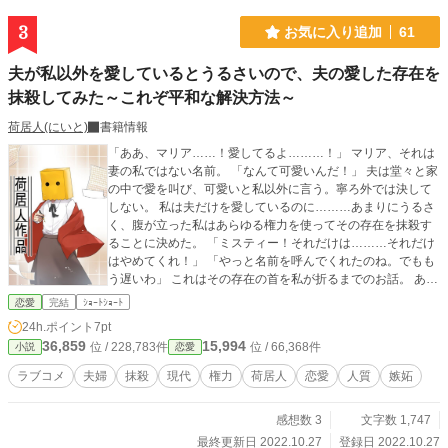
兄を笑顔にできないのはわかっているのだから、さっさと死
んでやると思っていたのにうまくはいかないし、喋る猫が気
3
お気に入り追加
61
がつけば傍にいるし、英雄王とも言われた兄は一度目とは違
い正反対の悪の皇帝、暴君と言われていながら逆に僕にだけ
夫が私以外を愛しているとうるさいので、夫の愛した存在を
は態度が違ってなんだか怖い………一体何がどうなってる
抹殺してみた～これぞ平和な解決方法～
の？ ご都合主義なところもあります。BL大賞にも応募します
ので応援いただけたら嬉しいです！
荷居人(にいと)
書籍情報
「ああ、マリア……！愛してるよ………！」 マリア、それは
妻の私ではない名前。 「なんて可愛いんだ！」 夫は堂々と家
の中で愛を叫び、可愛いと私以外に言う。寧ろ外では決して
しない。 私は夫だけを愛しているのに………あまりにうるさ
く、腹が立った私はあらゆる権力を使ってその存在を抹殺す
ることに決めた。 「ミスティー！それだけは………それだけ
はやめてくれ！」 「やっと名前を呼んでくれたのね。でもも
う遅いわ」 これはその存在の首を私が折るまでのお話。 あら
すじこそこんなんですが、全然グロテスクじゃないことは保
恋愛
完結
ｼｮｰﾄｼｮｰﾄ
証します。あくまでラブコメディ。何がどうしてそうなる？
24h.ポイント
7pt
とタイトルに釣られた読者様方、是非謎を解明してくださ
36,859
15,994
位 / 228,783件
位 / 66,368件
小説
恋愛
い。謎と言うほどではありませんが。 すっと始まってすっと
終わります。暇潰しにどうぞ。
ラブコメ
夫婦
抹殺
現代
権力
荷居人
恋愛
人質
嫉妬
感想数 3
文字数 1,747
最終更新日 2022.10.27
登録日 2022.10.27