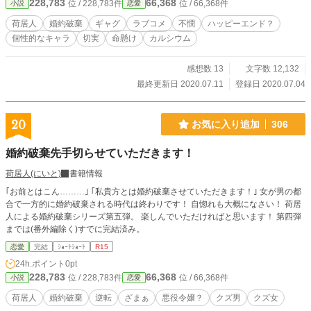
228,783
66,368
位 / 228,783件
位 / 66,368件
小説
恋愛
荷居人
婚約破棄
ギャグ
ラブコメ
不憫
ハッピーエンド？
個性的なキャラ
切実
命懸け
カルシウム
感想数 13
文字数 12,132
最終更新日 2020.07.11
登録日 2020.07.04
20
お気に入り追加
306
婚約破棄先手切らせていただきます！
荷居人(にいと)
書籍情報
｢お前とはこん………｣ ｢私貴方とは婚約破棄させていただきます！｣ 女が男の都
合で一方的に婚約破棄される時代は終わりです！ 自惚れも大概になさい！ 荷居
人による婚約破棄シリーズ第五弾。 楽しんでいただければと思います！ 第四弾
までは(番外編除く)すでに完結済み。
恋愛
完結
ｼｮｰﾄｼｮｰﾄ
R15
24h.ポイント
0pt
228,783
66,368
位 / 228,783件
位 / 66,368件
小説
恋愛
荷居人
婚約破棄
逆転
ざまぁ
悪役令嬢？
クズ男
クズ女