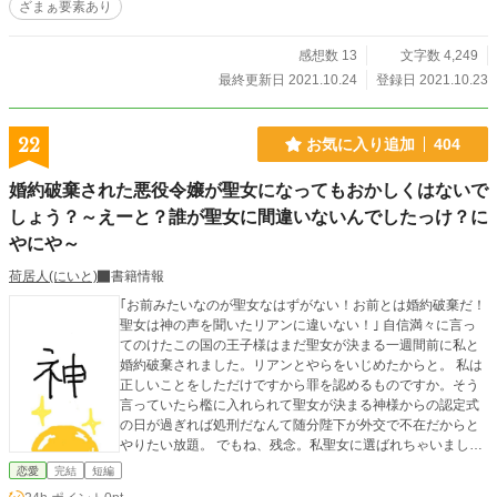
ざまぁ要素あり
感想数 13
文字数 4,249
最終更新日 2021.10.24
登録日 2021.10.23
22
お気に入り追加
404
婚約破棄された悪役令嬢が聖女になってもおかしくはないで
しょう？～えーと？誰が聖女に間違いないんでしたっけ？に
やにや～
荷居人(にいと)
書籍情報
｢お前みたいなのが聖女なはずがない！お前とは婚約破棄だ！
聖女は神の声を聞いたリアンに違いない！｣ 自信満々に言っ
てのけたこの国の王子様はまだ聖女が決まる一週間前に私と
婚約破棄されました。リアンとやらをいじめたからと。 私は
正しいことをしただけですから罪を認めるものですか。そう
言っていたら檻に入れられて聖女が決まる神様からの認定式
の日が過ぎれば処刑だなんて随分陛下が外交で不在だからと
やりたい放題。 でもね、残念。私聖女に選ばれちゃいまし
た。復縁なんてバカなこと許しませんからね？ 最近の聖女婚
恋愛
完結
短編
約破棄ブームにのっかりました。 婚約破棄シリーズ記念すべ