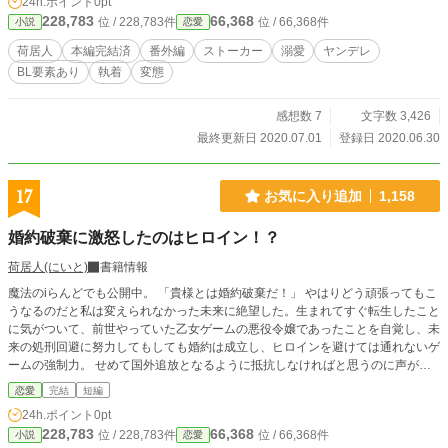
24h.ポイント
0pt
228,783
66,368
位 / 228,783件
位 / 66,368件
小説
恋愛
荷居人
本編完結済
番外編
ストーカー
溺愛
ヤンデレ
BL要素あり
執着
変態
感想数 7
文字数 3,426
最終更新日 2020.07.01
登録日 2020.06.30
17
お気に入り追加
1,158
婚約破棄に激怒したのはヒロイン！？
荷居人(にいと)
書籍情報
魔法のiらんどでも公開中。 「貴様とは婚約破棄だ！」 やはりどう頑張ってもこ
うなるのだと私は変えられなかった未来に絶望した。生まれてすぐ転生したこと
に気がついて、前世やっていた乙女ゲームの悪役令嬢であったことを自覚し、未
来の処刑回避に努力してもしても婚約は成立し、ヒロインを避けては通れないゲ
ームの強制力。 せめて国外追放となるように抵抗しなければと思うのに声が、
身体が震えて何一つ言い返せない。そんな中、その空気を打ち破ったのは私が処
恋愛
完結
短編
刑される理由となるヒロインだった。 「さっきから聞いてれば……ふざけない
24h.ポイント
0pt
で！こんのバカ王子！」 「な………っ何を」 突然怒り出すヒロインに動揺する
228,783
66,368
位 / 228,783件
位 / 66,368件
小説
恋愛
王子を気に止めることなく怒鳴り散らすヒロイン。これは一体どういうこと？