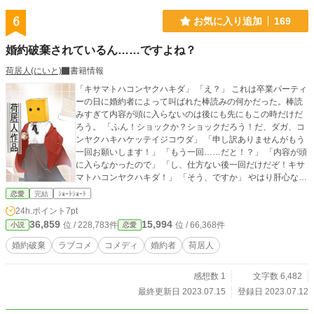
6
お気に入り追加
169
婚約破棄されているん……ですよね？
荷居人(にいと)
書籍情報
「キサマトハコンヤクハキダ」 「え？」 これは卒業パーティ
ーの日に婚約者によって叫ばれた棒読みの何かだった。棒読
みすぎて内容が頭に入らないのは後にも先にもこの時だけだ
ろう。 「ふん！ショックか？ショックだろう！だ、ダガ、コ
ンヤクハキハケッテイジコウダ」 「申し訳ありませんがもう
一回お願いします！」 「もう一回……だと！？」 「内容が頭
に入らなかったので」 「し、仕方ない後一回だけだぞ！キサ
マトハコンヤクハキダ！」 「そう、ですか」 やはり肝心なと
こだけ何度聞いても棒読み。大変なことのはずなのに棒読み
恋愛
完結
ｼｮｰﾄｼｮｰﾄ
が気になりすぎてまともに話せるか心配です。 作者の息抜き
24h.ポイント
7pt
作品です。機種変もして最近全く書いてないので練習作品で
36,859
15,994
位 / 228,783件
位 / 66,368件
小説
恋愛
もあります。 ふっと笑えるような作品を今回目指します。
婚約破棄
ラブコメ
コメディ
婚約者
荷居人
感想数 1
文字数 6,482
最終更新日 2023.07.15
登録日 2023.07.12