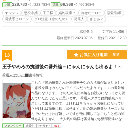
とし動かしてくれる彼女は、嫌われものだった。幼い頃から
228,783
66,368
位 / 228,783件
位 / 66,368件
小説
恋愛
公爵家の令嬢として生まれた彼女は、私と違い感情豊かで貴
族としてはあるまじき姿を見せてきた。 幼い頃からいたずら
ヤンデレ
悪役令嬢
王子様
婚約破棄？
冷徹ヒーロー
溺愛/執着
好きで、不器用で、負けず嫌い。あまりに感情豊かでやりた
電波系ヒロイン
グロ注意（念のため）
荷居人
ざまあ？
い放題な彼女に周りは離れていって、残ったのは権力目当て
の取り巻き。それでも私は、 ただただそんな彼女に惹かれ
た。 バカで我が儘で自分に素直な彼女に。 そんな彼女を誰が
感想数 5
文字数 11,456
嫌おうと私は気にしなかった。彼女がそれで楽しくいられる
最終更新日 2023.07.06
登録日 2021.12.30
なら私の権力すらもおもちゃにしよう。 だけどここ最近。ど
うやら彼女を悪く言う噂が流れているみたいだ。 「どうして
やろうかな…………」 エリーゼは我が儘だけど、決して悪い
15
お気に入り追加
519
子ではないと教えてやらないとね……？
王子やめろの抗議後の番外編～にゃんにゃんも出るよ！～
荷居人(にいと)
書籍情報
こちら『婚約破棄された瞬間王子やめろ抗議が始まりました
～悪役令嬢はみんなのアイドルだったようです～』の番外編
作品になります。 そのため先に本編をお読みになってから読
んでいただけたらと思います。 荷居人タグで婚約破棄シリー
ズとして出ますので、よければそちらからお探しになってい
ただければ簡単に探し出せます。他の婚約破棄シリーズも読
んでいただければ嬉しいですが他に関してはこちらと何の関
係もありません。 大人気の猫様は番外編でも活躍間違いな
し！どうぞお楽しみいただけたらと思います！ ｢にゃ～！(絶
ファンタジー
連載中
ｼｮｰﾄｼｮｰﾄ
R15