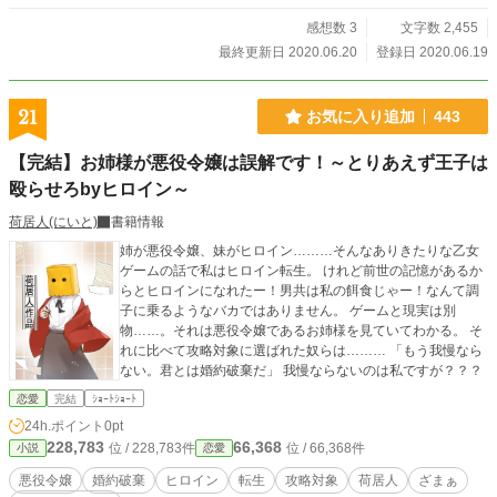
感想数 3
文字数 2,455
最終更新日 2020.06.20
登録日 2020.06.19
21
お気に入り追加
443
【完結】お姉様が悪役令嬢は誤解です！～とりあえず王子は
殴らせろbyヒロイン～
荷居人(にいと)
書籍情報
姉が悪役令嬢、妹がヒロイン………そんなありきたりな乙女
ゲームの話で私はヒロイン転生。 けれど前世の記憶があるか
らとヒロインになれたー！男共は私の餌食じゃー！なんて調
子に乗るようなバカではありません。 ゲームと現実は別
物……。それは悪役令嬢であるお姉様を見ていてわかる。 そ
れに比べて攻略対象に選ばれた奴らは……… 「もう我慢なら
ない。君とは婚約破棄だ」 我慢ならないのは私ですが？？？
恋愛
完結
ｼｮｰﾄｼｮｰﾄ
24h.ポイント
0pt
228,783
66,368
位 / 228,783件
位 / 66,368件
小説
恋愛
悪役令嬢
婚約破棄
ヒロイン
転生
攻略対象
荷居人
ざまぁ