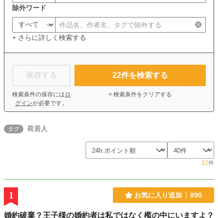
除外ワード
+ さらに詳しく検索する
保存する
22
件を検索する
検索条件の保存には
ロ
× 検索条件をクリアする
グイン
が必要です。
荷居人
タグ
22
件
1
お気に入り追加
890
婚約破棄？王子様の婚約者は私ではなく檻の中にいますよ？