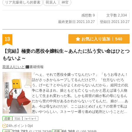
リア充爆発しろ的要素
荷居人
神官
感想数 9
文字数 2,334
最終更新日 2021.10.27
登録日 2021.10.27
13
お気に入り追加
540
【完結】極妻の悪役令嬢転生～あんたに払う安い命はひとつ
もないよ～
荷居人(にいと)
書籍情報
「へぇ、それで悪役令嬢ってなんだい？」 「もうお母さん！
話がさっきからループしてるんだけど!?」 「仕方ないだろ
う。げーむ？とやらがよくわからないんだから」 組同士の抗
争に巻き込まれ、娘ともども亡くなったかと思えば違う人物
として生まれ変わった私。しかも前世の娘が私の母になるん
だから世の中何があるかわからないってもんだ。 娘が……あ
あ、今は母なわけだが、ここはおとめげぇむ？の世界で私は
悪いやつらしい。ストーリー通り進めば処刑ということだけ
は理解したけど、私は私の道を進むだけさ。 けど、最高の夫
恋愛
完結
ｼｮｰﾄｼｮｰﾄ
がいた私に、この世界の婚約者はあまりにも気が合わないよ
24h.ポイント
0pt
うだ。 「貴様とは婚約破棄だ！」 とはいえ娘の言う通り、本
228,783
66,368
位 / 228,783件
位 / 66,368件
小説
恋愛