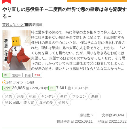
やり直しの悪役皇子～二度目の世界で悪の皇帝は弟を溺愛す
る～
荷居人(にいと)
書籍情報
時に愛を求め諦めて、時に尊敬の念を抱きつつ抑え込んで、
時に吐き出せない感情を全て憎しみに変えて、死ぬ瞬間すら
僕だけの世界の中心にいた兄。 僕はそんな兄に憎まれて殺さ
れた。理由は単純に兄の大事な人を殺そうとしたから。 「い
くら俺を嫌っても構わない。だが、周りを巻き込むお前には
失望した」 失望するほどのものすらなかったくせに。そう思
うのに、わかっていても僕は最後まで兄に執着してしまった
のが運の尽き。嫌いという感情だけならどんなによかった
か。 ただ僕は兄を自分の力で笑顔にさせてみたかったのだと
BL
連載中
長編
R18
死ぬ間際に理解したが、もはや叶うものでもない。 僕ができ
24h.ポイント
14pt
たことは今までの冷たい兄とは違う苦痛な表情を引き出させ
29,985
7,601
位 / 228,783件
位 / 31,415件
小説
BL
たくらい。それも僕が死ぬからではなく、兄の愛した人へ手
を出した怒り故なのだから救われない。 それでも本当の想い
兄弟
溺愛
執着
ヤンデレ
依存
ブラコン
悪役
を思い出し、死ぬ前に幸せになってと願い、言葉にしたこと
第10回BL小説大賞
真実の愛
荷居人
で、苦痛の表情から驚きを見せた兄の表情の変化に、自分が
変化させた兄の表情という実感に、それが笑顔ではなくとも
それを見て死ねることに後悔はなかった。 なのに、僕はまた
感想数 5
文字数 49,694
同じ人生をやり直す羽目になった。僕には無縁とも言えた愛
最終更新日 2025.09.11
登録日 2022.10.22
の神とやらのせいで。 戻ったところで僕がいくら頑張っても