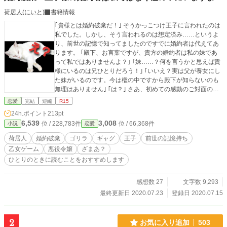
荷居人(にいと)
書籍情報
｢貴様とは婚約破棄だ！｣ そうかっこつけ王子に言われたのは
私でした。しかし、そう言われるのは想定済み……というよ
り、前世の記憶で知ってましたのですでに婚約者は代えてあ
ります。 ｢殿下、お言葉ですが、貴方の婚約者は私の妹であ
って私ではありませんよ？｣ ｢妹……？何を言うかと思えば貴
様にいるのは兄ひとりだろう！｣ ｢いいえ？実は父が養女にし
た妹がいるのです。今は檻の中ですから殿下が知らないのも
無理はありません｣ ｢は？｣ さあ、初めての感動のご対面の日
です。婚約破棄するなら勝手にどうぞ？妹は今日のために頑
恋愛
完結
短編
R15
張ってきましたからね、気持ちが変わるかもしれませんし。
24h.ポイント
213pt
荷居人の婚約破棄シリーズ第八弾！今回もギャグ寄りです。
6,539
3,008
位 / 228,783件
位 / 66,368件
小説
恋愛
個性な作品を目指して今回も完結向けて頑張ります！ 第七弾
まで完結済み(番外編は生涯連載中)！荷居人タグで検索！どれ
荷居人
婚約破棄
ゴリラ
ギャグ
王子
前世の記憶持ち
も繋がりのない短編集となります。 表紙に特に意味はありま
乙女ゲーム
悪役令嬢
ざまあ？
せん。お疲れの方、猫で癒されてねというだけです。
ひとりのときに読むことをおすすめします
感想数 27
文字数 9,293
最終更新日 2020.07.23
登録日 2020.07.15
2
お気に入り追加
503