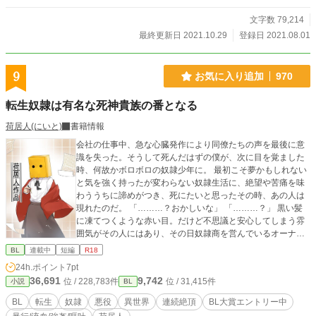
文字数 79,214
最終更新日 2021.10.29
登録日 2021.08.01
9
お気に入り追加
970
転生奴隷は有名な死神貴族の番となる
荷居人(にいと)
書籍情報
会社の仕事中、急な心臓発作により同僚たちの声を最後に意
識を失った。そうして死んだはずの僕が、次に目を覚ました
時、何故かボロボロの奴隷少年に。 最初こそ夢かもしれない
と気を強く持ったが変わらない奴隷生活に、絶望や苦痛を味
わううちに諦めがつき、死にたいと思ったその時、あの人は
現れたのだ。 「………？おかしいな」 「………？」 黒い髪
に凍てつくような赤い目。だけど不思議と安心してしまう雰
囲気がその人にはあり、その日奴隷商を営んでいるオーナー
というその人に引き取られる運びとなった。 これは転生奴隷
BL
連載中
短編
R18
少年と死神と言われる悪役貴族の話。 R18入ります。 BL大賞
24h.ポイント
7pt
応募作品です。応援いただけたら嬉しいです。
36,691
9,742
位 / 228,783件
位 / 31,415件
小説
BL
BL
転生
奴隷
悪役
異世界
連続絶頂
BL大賞エントリー中