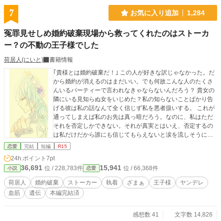
7
お気に入り追加
1,284
冤罪見せしめ婚約破棄現場から救ってくれたのはストーカ
ー？の不動の王子様でした
荷居人(にいと)
書籍情報
｢貴様とは婚約破棄だ！｣ この人が好きな訳じゃなかった。だ
から婚約が消えるのはまだいい。でも何故こんな人のたくさ
んいるパーティーで言われなきゃならないんだろう？ 貴女の
隣にいる見知らぬ女をいじめた？私の知らないことばかり告
げる彼は私の話なんて全く信じず私を悪者扱いする。 これが
通ってしまえば私のお先は真っ暗だろう。なのに、私はただ
それを否定しかできない。それが真実とはいえ、否定するの
は私だけだから誰にも信じてもらえないと涙を流しそうにな
ったときだった。 ｢彼女はそんなことしていないが｣ 確信した
恋愛
完結
短編
R15
かのような言葉で私の味方をしてくれたのは何事にも動じず
24h.ポイント
7pt
表情ひとつ動かさない不動の王子と有名な第二王子。 何故貴
36,691
15,941
位 / 228,783件
位 / 66,368件
小説
恋愛
方様が私を庇うのですか？ それは彼の言葉で理解することに
なる。 荷居人の婚約破棄シリーズ第六弾！第五弾までは本編
荷居人
婚約破棄
ストーカー
執着
ざまぁ
王子様
ヤンデレ
完結済み！第四弾番外編は生涯連載中ですが1話完結型です！
血筋
遺伝
本編完結済
他とは違う個性的なのを求めて頑張っております！ 表紙はざ
らめ様に描いていただきました！
感想数 41
文字数 14,826