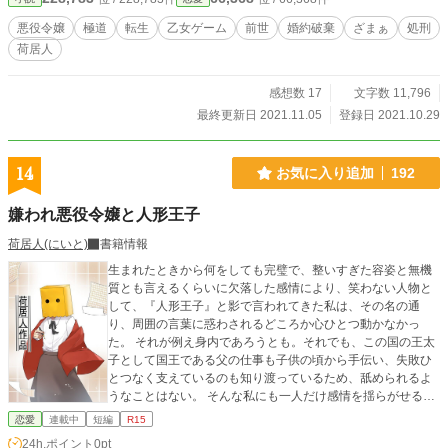
当に破棄されちまうとは。死ぬ覚悟はいつだってできている
けど、こんな若造のために死ぬ安い命ではないよ。
悪役令嬢
極道
転生
乙女ゲーム
前世
婚約破棄
ざまぁ
処刑
荷居人
感想数 17
文字数 11,796
最終更新日 2021.11.05
登録日 2021.10.29
14
お気に入り追加
192
嫌われ悪役令嬢と人形王子
荷居人(にいと)
書籍情報
生まれたときから何をしても完璧で、整いすぎた容姿と無機
質とも言えるくらいに欠落した感情により、笑わない人物と
して、『人形王子』と影で言われてきた私は、その名の通
り、周囲の言葉に惑わされるどころか心ひとつ動かなかっ
た。 それが例え身内であろうとも。それでも、この国の王太
子として国王である父の仕事も子供の頃から手伝い、失敗ひ
とつなく支えているのも知り渡っているため、舐められるよ
うなことはない。 そんな私にも一人だけ感情を揺らがせるも
のがあった。唯一私が望み、叶えてもらった将来を約束した
恋愛
連載中
短編
R15
婚約者エリーゼ・ファルセ。 人形王子と言われる私を、人間
24h.ポイント
0pt