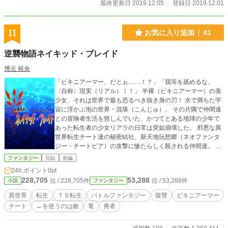
最終更新日 2019.12.05
登録日 2019.12.01
11
お気に入り追加
41
逆襲物語ネイキッド・ブレイド
博元 裕央
「ビキニアーマー、だとぉ……！？」「我等を舐めるな、
〈自称〉現実（リアル）！！」 半裸（ビキニアーマー）の美
少女、それは世界で最も恐るべき抜き身の刃！ 水で満ちた宇
宙に浮かぶ泡の世界・混珠（こんじゅ）。 その片隅で仲間達
との冒険者生活を慈しんでいた、かつてとある地球の少年で
あった転生者の少女リアラの日常は突如崩壊した。 邪悪な異
世界転生チート達の秘密結社、新天地玩想郷（ネオファンタ
ジー・チートピア）の攻撃に惨たらしく殺される仲間達。 そ
んなリアラを救ったのは、ビキニアーマーを纏う美少女、チ
ファンタジー
完結
長編
ートに抗う力を持つ竜の勇者ルルヤ。 今、敢えて古の道を行
24h.ポイント
0pt
く時代遅れな奴等の逆襲が始まる！ （イラスト・風見屋様に
228,705
53,288
位 / 228,705件
位 / 53,288件
小説
ファンタジー
書いて頂いた物、読者の方が依頼し忍坂けの様が書いて下さ
った物、板野かも様が依頼し瑠華様が書いて下さった物）
異世界
転生
ＴＳ転生
バトルファンタジー
復讐
ビキニアーマー
チート
←を使うのは敵
竜
勇者