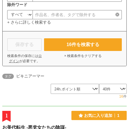
除外ワード
+ さらに詳しく検索する
保存する
16
件を検索する
検索条件の保存には
ロ
× 検索条件をクリアする
グイン
が必要です。
ビキニアーマー
タグ
16
件
1
お気に入り追加
1
お美代転生 -悪党女たちの陰謀-