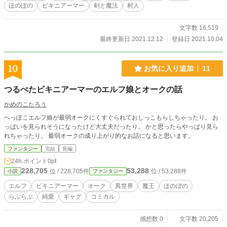
ほのぼの
ビキニアーマー
剣と魔法
村人
文字数 16,519
最終更新日 2021.12.12
登録日 2021.10.04
10
お気に入り追加
11
つるぺたビキニアーマーのエルフ娘とオークの話
かめのこたろう
へっぽこエルフ娘が最弱オークにくすぐられておしっこもらしちゃったり。 お
っぱいを見られそうになったけど大丈夫だったり。 かと思ったらやっぱり見ら
れちゃったり。 最弱オークの成り上がり的なお話になると思います。
ファンタジー
完結
長編
24h.ポイント
0pt
228,705
53,288
位 / 228,705件
位 / 53,288件
小説
ファンタジー
エルフ
ビキニアーマー
オーク
異世界
魔王
ほのぼの
らぶらぶ
純愛
ギャグ
コミカル
感想数 0
文字数 20,205