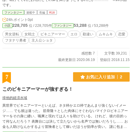
です。
ファンタジー
連載中
長編
R18
24h.ポイント
0pt
228,705
53,288
位 / 228,705件
位 / 53,288件
小説
ファンタジー
男女逆転
女戦士
ビキニアーマー
エロ
勘違い
ムキムキ
恋愛
フタナリ勇者
主人公ショタ
感想数 7
文字数 39,231
最終更新日 2020.06.19
登録日 2018.11.15
7
お気に入り追加
2
このビキニアーマーが強すぎる！
排他的経済水域
異世界でビキニアーマーといえば、ネタ枠かエロ枠であんまり強くないイメー
ジ…… でも彼は違った。 筋骨隆々とした肉体にそぐわないマイクロビキニアー
マーをその身に纏い、颯爽と現れては人々を助けている。 けれど、彼の目的っ
て何なんだろう？ 表舞台には決して立たないから名声では無いだろうし…… お
金も人助けなんかするより冒険者として稼いだほうが効率が良い。 謎に包まれ