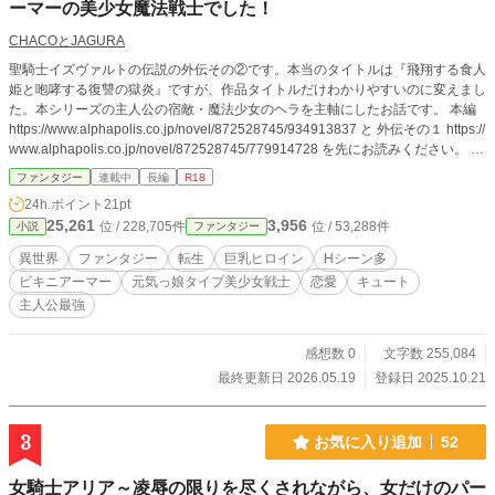
ーマーの美少女魔法戦士でした！
CHACOとJAGURA
聖騎士イズヴァルトの伝説の外伝その②です。本当のタイトルは『飛翔する食人
姫と咆哮する復讐の獄炎』ですが、作品タイトルだけわかりやすいのに変えまし
た。本シリーズの主人公の宿敵・魔法少女のヘラを主軸にしたお話です。 本編
https://www.alphapolis.co.jp/novel/872528745/934913837 と 外伝その１ https://
www.alphapolis.co.jp/novel/872528745/779914728 を先にお読みください。 あ
らすじ：食人鬼族の集落の長の孫娘として生まれたヘラ＝ウキトゥスは、とある
ファンタジー
連載中
長編
R18
教団を束ねる大魔道士により秘めていたおそるべき魔法の才を見出され、養女と
24h.ポイント
21pt
なり、血と食人を欲さぬ、穏やかな人格となるように育てられた。 何一つ不自
25,261
3,956
位 / 228,705件
位 / 53,288件
小説
ファンタジー
由無く成長したが、生涯で最初の子を授かり、死産となったことで狂気に駆られ
ていく。そして自分の魂の中に眠っていた秘密を知り、血なまぐさい殺戮を続け
異世界
ファンタジー
転生
巨乳ヒロイン
Hシーン多
る炎の魔女となるが、果たしてその結末は如何に？ ※他サイトと重複投稿で
ビキニアーマー
元気っ娘タイプ美少女戦士
恋愛
キュート
す。 https://syosetu.org/novel/380923/
主人公最強
感想数 0
文字数 255,084
最終更新日 2026.05.19
登録日 2025.10.21
3
お気に入り追加
52
女騎士アリア～凌辱の限りを尽くされながら、女だけのパー