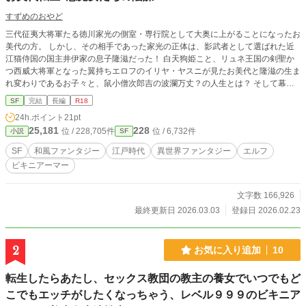
すずめのおやど
三代征夷大将軍たる徳川家光の側室・専行院として大奥に上がることになったお
美代の方。 しかし、その相手であった家光の正体は、影武者として選ばれた近
江猫侍国の国主井伊家の息子隆滋だった！ 白天狗姫こと、リュネ王国の剣聖か
つ西威大将軍となった翼持ちエロフのイリヤ・ヤスニが見たお美代と隆滋の生ま
れ変わりであるお子々と、鼠小僧次郎吉の波瀾万丈？の人生とは？ そして幕府
老中にして少年将軍家綱の側室であり、徳川綱吉の母親となった痴女皇国黒薔薇
SF
完結
長編
R18
騎士団欧州分団長＆フランス共和国特殊行政・軍事顧問員のジョスリーヌ・メル
24h.ポイント
21pt
ランはいかな策を取るのか？ 寄宿学校の女生徒全員を孕ませた他悪事多数の世
25,181
228
位 / 228,705件
位 / 6,732件
小説
SF
紀の悪女シモーヌ・エドワルダだけでなく、悪女お美代…そして変態用務員シュ
ウサク三兄弟の血を引く次郎吉の運命はどうなるのか？ 聖院世界シリーズにし
SF
和風ファンタジー
江戸時代
異世界ファンタジー
エルフ
て、大人に読める話にせざるを得なかったスピンオフ作品が今ここに！
ビキニアーマー
文字数 166,926
最終更新日 2026.03.03
登録日 2026.02.23
2
お気に入り追加
10
転生したらあたし、セックス教団の教主の養女でいつでもど
こでもエッチがしたくなっちゃう、レベル９９９のビキニア