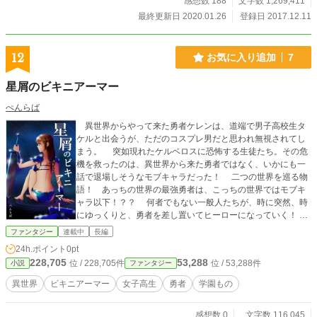
感想数 188
文字数 1,269,411
最終更新日 2020.01.26
登録日 2017.12.11
12
お気に入り追加
7
星屑のビキニアーマー
ぺんらば
異世界からやって来た勇者ケレンは、道端で男子高校生タ
ケルと出会うが、ただのコスプレ男だと思われ無視されてし
まう。 突如現れたケルベロスに恐怖する生徒たち。その危
機を救ったのは、異世界から来た勇者ではなく、いかにも一
話で退場しそうなモブキャラだった！ 二つの世界を巡る物
語！ あっちの世界の最強勇者は、こっちの世界ではモブキ
ャラ以下！？？ 何者でもない一般人たちが、時に突然、時
にゆっくりと、勇者を差し置いてヒーローになっていく！
少女の託した想いが《星》になって夜空に流れるとき、物語
ファンタジー
連載中
長編
は大きく動き出す！！ 星屑のビキニアーマー。それは、二
24h.ポイント
0pt
つの世界を繋ぐ神秘の鎧……。
228,705
53,288
位 / 228,705件
位 / 53,288件
小説
ファンタジー
異世界
ビキニアーマー
女子高生
勇者
学園もの
感想数 0
文字数 116,045