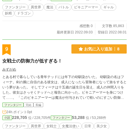
ファンタジー
異世界
魔法
バトル
ビキニアーマー
ギャル
妖精
ドラゴン
感想数 0
文字数 85,863
最終更新日 2022.09.03
登録日 2022.08.01
9
お気に入り追加
8
女戦士の防御力が低すぎる！
みずがめ
とある村で暮らしている青年テッドには年下の幼馴染がいた。 幼馴染の名はフ
ィーナ。剣の腕に自信のある彼女は、成人になったら冒険者になって旅をすると
いう夢があった。 そしてフィーナは十五歳の誕生日を迎え、成人の仲間入りを
した。彼女はさっそくテッドへと報告に向かった。ビキニアーマーを身につけ
て……。 「このビキニアーマーは魔法が付与されていて軽いのにすごい防御力
なんだ！」 「故郷から痴女を出すわけにはいかねえっ！」 テッドは幼馴染の彼
ファンタジー
完結
長編
女から無事に（？）ビキニアーマーを脱がせられるのか？ 妹や幼馴染の父親を
24h.ポイント
0pt
交えた攻防が……始まる！ ※この作品は別サイトにも掲載しています。
228,705
53,288
位 / 228,705件
位 / 53,288件
小説
ファンタジー
ファンタジー
異世界
女戦士
女魔法使い
日常
美少女