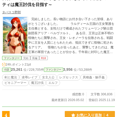
ティは魔王討伐を目指す～
タバスコ野郎
完結しました。長い物語にお付き合い下さった皆様、あり
がとうございました。 ラルディール王国の王女警護を
主任務とする、女性だけで構成されたフリューリング騎士団
副団長アリア・ベルヴァルト。 ある日、王宮は正体不明の
怪物たちに襲撃され、王女・レオノーラを拉致される。戦闘
中に王女を人質にとられたため、抵抗できずに怪物に犯され
るアリア。 怪物たちが去ったあと、襲撃してきたのは、魔
王軍の軍団であったことが分かる。千年前に封印した魔王が
復活したというのだ。 各地の国々を襲う魔王軍。 王家に
ファンタジー
完結
長編
R18
伝わる言い伝えにより、アリアが、魔王復活の際の「楔」と
24h.ポイント
21pt
して遣わされた「守護聖女」の一人であるということが判明
25,261
3,956
位 / 228,705件
位 / 53,288件
小説
ファンタジー
する。 生き残った摂政ダールベルク大公は、アリアを魔王
討伐の旅に出させることにする。 行く先々で仲間を集め、魔
剣と魔法
凌辱レイプ
女主人公
レズセックス
異種姦・触手姦
王を倒すことが出来るか――。 初投稿です。自分が読んで
ビキニアーマー
魔王討伐
エルフ
みたいエロファンタジーを自分で書くことにしました。 異
世界転生ではありませんが、中世ヨーロッパ風の剣と魔法の
世界が舞台です。割とシリアスなストーリー部分も時々あり
感想数 0
文字数 306,836
ますが、基本は女パーティが凌辱されまくりながら魔王を倒
最終更新日 2026.05.02
登録日 2025.11.19
す、というお話です。 ただし、作者自身の趣味で、あまり
グロいシーンはありません。血もあまりでません。エロはテ
ンコ盛りにしようと思っていますので、良かったらお付き合
4
お気に入り追加
4