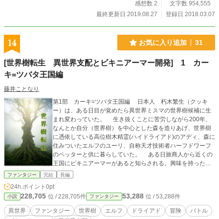
感想数 2
文字数 954,555
最終更新日 2019.08.27
登録日 2018.03.07
14
お気に入り追加
31
[世界樹転生 異世界支配とビキニアーマー開発] 1 カー
キ=ツバタ王国編
藤井ことなり
第1部 カーキ=ツバタ王国編 日本人 朽木繁生（クッキ
ー）は、ある日目が覚めたら異世界ミスマの世界樹候補に生
まれ変わっていた。 生き抜くことに苦労しながら200年、
なんとか自分（世界樹）を中心とした森を造りあげ、世界樹
に憑依している高位樹木精霊(ハイドライアド)のアディ、森に
住みついたエルフのユーリ、自称天才技術者ハーフドワーフ
のペッターと供に暮らしていた。 ある日旅商人から近くの
王国にビキニアーマーがあると知らされる。興味を持ったク
ッキーは世界樹を素材とした木製人形(マリオネット)に憑依し
ファンタジー
完結
長編
て、転生してはじめて人間の国に行く事にする。 そこで巻き
24h.ポイント
0pt
込まれた思わぬ災難により、クッキーの異世界生活が大きく
228,705
53,288
位 / 228,705件
位 / 53,288件
小説
ファンタジー
変わり始めたのだった。 ※ ※ ※ ※ ※ 第2部 帝国と
の接触編 このまま世界樹として支配地を増やしていくと知
異世界
ファンタジー
世界樹
エルフ
ドライアド
冒険
バトル
的種族の社会と衝突すると考えたクッキーは、カーキ=ツバタ