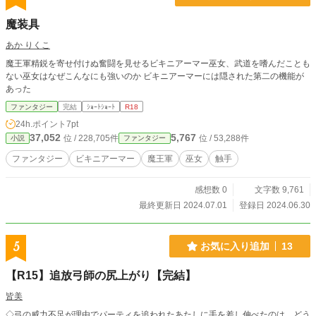
い下さいませ。 感想もあれば励みになります。（なければ
ブクマだけでも励みになりますが） エロシーンありの話は
魔装具
♡マークをつけます。
あか りくこ
魔王軍精鋭を寄せ付けぬ奮闘を見せるビキニアーマー巫女、武道を嗜んだことも
ない巫女はなぜこんなにも強いのか ビキニアーマーには隠された第二の機能が
あった
ファンタジー
完結
ｼｮｰﾄｼｮｰﾄ
R18
24h.ポイント
7pt
37,052
5,767
位 / 228,705件
位 / 53,288件
小説
ファンタジー
ファンタジー
ビキニアーマー
魔王軍
巫女
触手
感想数 0
文字数 9,761
最終更新日 2024.07.01
登録日 2024.06.30
5
お気に入り追加
13
【R15】追放弓師の尻上がり【完結】
皆美
◇弓の威力不足が理由でパーティを追われたあたしに手を差し伸べたのは、どう