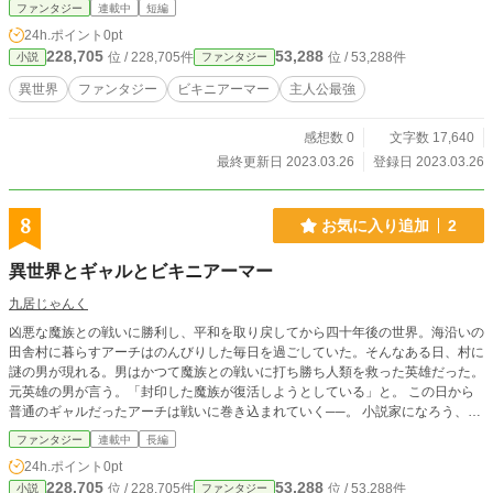
た男。 彼の名はユコル。 そのユコルの前に魔王軍四天王の男が現れて……？
ファンタジー
連載中
短編
24h.ポイント
0pt
228,705
53,288
位 / 228,705件
位 / 53,288件
小説
ファンタジー
異世界
ファンタジー
ビキニアーマー
主人公最強
感想数 0
文字数 17,640
最終更新日 2023.03.26
登録日 2023.03.26
8
お気に入り追加
2
異世界とギャルとビキニアーマー
九居じゃんく
凶悪な魔族との戦いに勝利し、平和を取り戻してから四十年後の世界。海沿いの
田舎村に暮らすアーチはのんびりした毎日を過ごしていた。そんなある日、村に
謎の男が現れる。男はかつて魔族との戦いに打ち勝ち人類を救った英雄だった。
元英雄の男が言う。「封印した魔族が復活しようとしている」と。 この日から
普通のギャルだったアーチは戦いに巻き込まれていく──。 小説家になろう、ノ
ベルアップ＋でも掲載中です 小説家になろう→ https://ncode.syosetu.com/n596
ファンタジー
連載中
長編
4he/ ノベルアップ＋→ https://novelup.plus/story/340114311
24h.ポイント
0pt
228,705
53,288
位 / 228,705件
位 / 53,288件
小説
ファンタジー