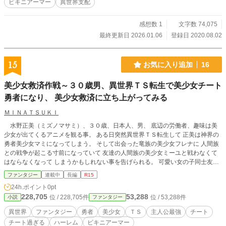
ビキニアーマー
異世界支配
王国に協力することによって平和的な解決路線を選んだ。
だがそのカーキ=ツバタ王国に海神ファスティトカロン帝国が
進軍してくる。 成り行きで帝国軍と戦うことになったクッ
感想数 1
文字数 74,075
キー。防戦して諦めて撤退させようとした。 一方、成り行
最終更新日 2026.01.06
登録日 2020.08.02
きでカーキ=ツバタ王国で相談役をやっていたユーリは、女神
フレイヤに気に入られてしまい現女王エルザの代わりに女王
代行をするはめになってしまう。 争いの中、皮肉にもビキ
15
お気に入り追加
16
ニアーマーの開発が進んでいき、帝国軍総司令ルシアとの一
騎討ちにクッキーが使用するが…… ※ ※ ※ ※ ※ 長
美少女救済作戦～３０歳男、異世界ＴＳ転生で美少女チート
いシリーズになりそうなので、2部でいったん区切ります。3
勇者になり、 美少女救済に立ち上がってみる
部以降はそれぞれ独立した話にしていきます。 第１３回フ
ァンタジー大賞にエントリー
ＭＩＮＡＴＳＵＫＩ
水野正美（ミズノマサミ）、３０歳、日本人、男、 底辺の労働者、趣味は美
少女が出てくるアニメを観る事。 ある日突然異世界ＴＳ転生して 正美は神界の
勇者美少女マミになってしまう。 そして出会った竜族の美少女フレナに 人間族
との戦争が起こる寸前になっていて 友達の人間族の美少女ミーユと戦わなくて
はならなくなって しまうかもしれない事を告げられる。 可愛い女の子同士友達
同士で戦って不幸になる、 そんなのは嫌だ、という事で、マミは戦争を止めよ
ファンタジー
連載中
長編
R15
うと…。 そして明らかになっていくマミの「とんでもない」能力とは…。 バト
24h.ポイント
0pt
ル、日常（？？）、美少女乱舞、 ハイパーヒロインファンタジー、出
228,705
53,288
位 / 228,705件
位 / 53,288件
小説
ファンタジー
撃…！！！！！。 （小説家になろう様、カクヨム様にも投稿させて頂いていま
す）
異世界
ファンタジー
勇者
美少女
ＴＳ
主人公最強
チート
チート過ぎる
ハーレム
ビキニアーマー