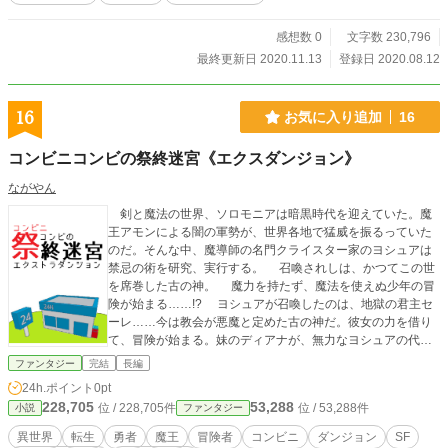
感想数 0
文字数 230,796
最終更新日 2020.11.13
登録日 2020.08.12
16
お気に入り追加
16
コンビニコンビの祭終迷宮《エクスダンジョン》
ながやん
剣と魔法の世界、ソロモニアは暗黒時代を迎えていた。魔
王アモンによる闇の軍勢が、世界各地で猛威を振るっていた
のだ。そんな中、魔導師の名門クライスター家のヨシュアは
禁忌の術を研究、実行する。 召喚されしは、かつてこの世
を席巻した古の神。 魔力を持たず、魔法を使えぬ少年の冒
険が始まる……!? ヨシュアが召喚したのは、地獄の君主セ
ーレ……今は教会が悪魔と定めた古の神だ。彼女の力を借り
て、冒険が始まる。妹のディアナが、無力なヨシュアの代わ
りにクライスター家の魔導師として勇者達のパーティに参加
ファンタジー
完結
長編
しているから。そんな妹を救うべく、旅立つ！ ――筈、だ
24h.ポイント
0pt
った。 ヨシュアが引きこもって召喚術を研究している間
228,705
53,288
位 / 228,705件
位 / 53,288件
小説
ファンタジー
に……勇者とその御一行は、魔王アモンを倒してしまったの
だ！果たしてヨシュアは、このままニートになってしまうの
異世界
転生
勇者
魔王
冒険者
コンビニ
ダンジョン
SF