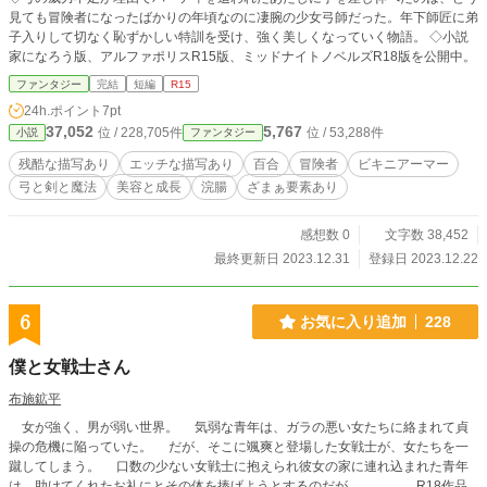
見ても冒険者になったばかりの年頃なのに凄腕の少女弓師だった。年下師匠に弟
子入りして切なく恥ずかしい特訓を受け、強く美しくなっていく物語。 ◇小説
家になろう版、アルファポリスR15版、ミッドナイトノベルズR18版を公開中。
ファンタジー
完結
短編
R15
24h.ポイント
7pt
37,052
5,767
位 / 228,705件
位 / 53,288件
小説
ファンタジー
残酷な描写あり
エッチな描写あり
百合
冒険者
ビキニアーマー
弓と剣と魔法
美容と成長
浣腸
ざまぁ要素あり
感想数 0
文字数 38,452
最終更新日 2023.12.31
登録日 2023.12.22
6
お気に入り追加
228
僕と女戦士さん
布施鉱平
女が強く、男が弱い世界。 気弱な青年は、ガラの悪い女たちに絡まれて貞
操の危機に陥っていた。 だが、そこに颯爽と登場した女戦士が、女たちを一
蹴してしまう。 口数の少ない女戦士に抱えられ彼女の家に連れ込まれた青年
は、助けてくれたお礼にとその体を捧げようとするのだが………… R18作品