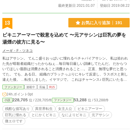
最終更新日 2021.01.07
登録日 2019.08.22
13
お気に入り追加
191
ビキニアーマーで殺意を込めて 〜元アサシンは巨乳の夢を
湯煙の彼方に見る〜
メーギ・F・ツネコ
私はアサシン。 てんこ盛りおっぱいに憧れるペチャパイアサシン。 私は拾われ
た先が暗殺者組織だったからねぇ…毎日毎日厳しい訓練してたんだ。 だからつ
いてほしい脂肪は消費されること消費されること…。 正直、無理な夢だと思っ
てた。 でも、ある日。 組織のブラックっぷりにキレて反逆し、ラスボスと刺し
違えた後。 …転生しました。イヤマジで。 これはチャ〜ンス♪ 巨乳にいたるノ
ウハウは研究済み！さあ、頑張っておっぱい育てて！ ビキニで胸ゆっさゆっさ
ファンタジー
連載中
長編
R15
揺らすんだ〜！ え？ビキニがない？ ならビキニアーマーがあるじゃないか！ こ
24h.ポイント
0pt
の物語は。 巨乳とビキニアーマーを求めて旅をする元アサシンの物語です。
228,705
53,288
位 / 228,705件
位 / 53,288件
小説
ファンタジー
残酷な描写あり
異世界転生
女主人公
ビキニアーマー
巨乳に憧れる
とにかくビキニ
なによりビキニ
元アサシン
微エロです