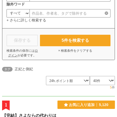
除外ワード
+ さらに詳しく検索する
保存する
5
件を検索する
検索条件の保存には
ロ
× 検索条件をクリアする
グイン
が必要です。
正妃と側妃
タグ
5
件
1
お気に入り追加
5,120
【完結】さよならの代わりは