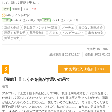
して、新しく正妃を娶る、、
恋愛
連載中
長編
R18
24h.ポイント
42pt
18,487
8,271
位 / 228,953件
位 / 66,403件
小説
恋愛
正妃と側妃
異世界ファンタジー/恋愛
ノーチェ
愛のない政略結婚
溺愛する王太子
親子愛無し
ざまぁ
ハッピーエンド
出来る侍女
側近と侍女
文字数 151,706
最終更新日 2023.02.24
登録日 2023.01.02
5
お気に入り追加
183
【完結】苦しく身を焦がす思いの果て
猫石
アルフレッド王太子殿下の正妃として3年。 私達は政略結婚という垣根を越え、
仲睦まじく暮らしてきたつもりだった。 しかし彼は王太子であるがため、側妃
が迎え入れられることになった。 愛しているのは私だけ。 そう言ってくださる
殿下の愛を疑ったことはない。 けれど、私の心は……。 ★作者の息抜き作品で
す。 ★ゆる・ふわ設定ですので気楽にお読みください。 ☆このお話は完全フィ