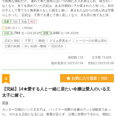
で妖艶な側妃だけ。 連れて来た使用人はいつの間にか入れ替えられ、味方がい
なくなり、全てを諦めていた正妃は、ある日側妃に子が産まれたと知った。自分
の子として育てろと無茶振りをした国王と違い、産まれたばかりの赤ん坊は可愛
らしかった。 正妃は、子育てを通じて強く逞しくなり、夫を切り捨てると決め
た。 ※カクヨムさんにも掲載中 ※ 『※』があるところは、血の流れるシーンが
恋愛
完結
長編
R15
あります ※センシティブな表現があります。血縁を重視している世界観のため
24h.ポイント
844pt
です。このような考え方を肯定するものではありません。不快な表現があればご
1,794
1,040
位 / 228,953件
位 / 66,403件
小説
恋愛
指摘下さい。
正妃と側妃
子育て
離婚
ざまぁ要素あり
ヒーローの出番は遅め
王族の結婚
白い結婚→離縁
完結済み
感想数 116
文字数 73,605
最終更新日 2023.07.04
登録日 2023.05.08
4
お気に入り追加
552
【完結】14★愛する人と一緒に居たい令嬢は愛人のいる王
太子に嫁ぐ。
華蓮
カンター王国のシンス王太子は、バックラー伯爵の令嬢カデンと幼馴染であっ
た。 そのまま正妃になるには、教養が足らず、公務に支障がでるから、側妃に