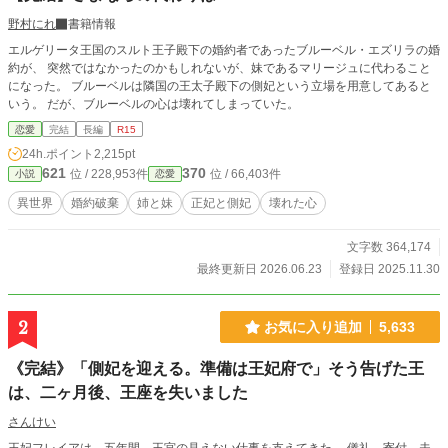
野村にれ
書籍情報
エルゲリータ王国のスルト王子殿下の婚約者であったブルーベル・エズリラの婚
約が、 突然ではなかったのかもしれないが、妹であるマリージュに代わること
になった。 ブルーベルは隣国の王太子殿下の側妃という立場を用意してあると
いう。 だが、ブルーベルの心は壊れてしまっていた。
恋愛
完結
長編
R15
24h.ポイント
2,215pt
621
370
位 / 228,953件
位 / 66,403件
小説
恋愛
異世界
婚約破棄
姉と妹
正妃と側妃
壊れた心
文字数 364,174
最終更新日 2026.06.23
登録日 2025.11.30
2
お気に入り追加
5,633
《完結》「側妃を迎える。準備は王妃府で」そう告げた王
は、二ヶ月後、王座を失いました
さんけい