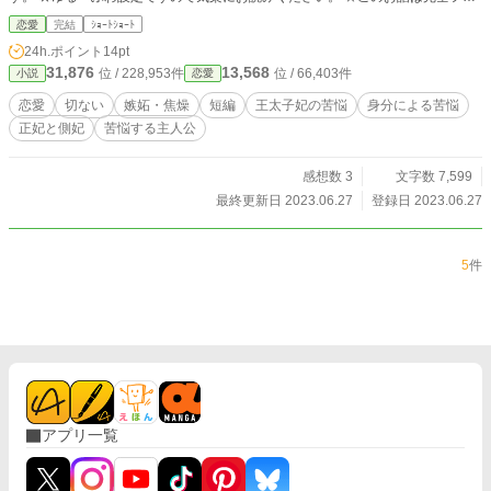
クションです、創作です、妄想の作り話です。現実世界と混同せず、あぁ、ファ
恋愛
完結
ｼｮｰﾄｼｮｰﾄ
ンタジーだもんな、と、念頭に置いてお読みください。 ☆作者の趣味嗜好作品
24h.ポイント
14pt
です。イラッとしたり、ムカッとしたりした時には、そっと別の素敵な作家さん
31,876
13,568
位 / 228,953件
位 / 66,403件
小説
恋愛
の作品を検索してお読みください。（自己防衛大事！） ☆誤字脱字、誤変換が
多いのは、作者のせいです。頑張って音読してチェックして！頑張ってますが、
恋愛
切ない
嫉妬・焦燥
短編
王太子妃の苦悩
身分による苦悩
ごめんなさい、許してください。 ★小説家になろう様にも公開しています。
正妃と側妃
苦悩する主人公
感想数 3
文字数 7,599
最終更新日 2023.06.27
登録日 2023.06.27
5
件
アプリ一覧