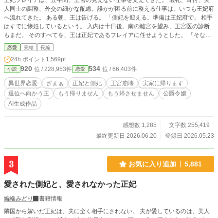
王妃フレイアは、五年間、王宮の見えない仕事を支えてきた。 儀礼、寄付、夫
人同士の調整、外交の細かな配慮。誰かが困る前に整える仕事は、いつも王妃府
へ流れてきた。 ある朝、王は告げる。 「側妃を迎える。準備は王妃府で」 相手
はすでに懐妊しているという。 入内は十日後。南の離宮を望み、王宮医の診断
もまだ。 そのすべてを、王は正妃であるフレイアに任せようとした。 「そなた
ならうまくやってくれる」 その言葉を聞いたフレイアは、父へ手紙を書く。 ―
恋愛
完結
長編
―疲れました。 公爵家は娘を迎えに来た。 王は、少し休めば戻ると思ってい
24h.ポイント
1,569pt
た。側妃が来れば、王宮は明るくなるとも。 だが、王妃がいなくなった王宮
920
534
位 / 228,953件
位 / 66,403件
小説
恋愛
は、二ヶ月ももたなかった。 茶会、寄付、外交、国境。正妃ひとりに押しつけ
られていた仕事が、次々と崩れていく。 そして王は知ることになる。 王妃は、
異世界恋愛
ざまぁ
正妃と側妃
王宮崩壊
実家に帰ります
王宮の欠けたところを埋めるための備品ではない。 もう、戻らない。 ※全67
退位へ向かう王
もう帰りません
もう帰させません
公爵令嬢
話。 初日以外は6時・17時更新となります。 ※本作は生成AIによる文章案を
AI生成作品
もとに、作者が取捨選択・加筆修正して制作した作品です。 賞・出版申請を
目的とした作品ではありません。
感想数 1,285
文字数 255,419
最終更新日 2026.06.20
登録日 2026.05.23
3
お気に入り追加
5,881
愛された側妃と、愛されなかった正妃
編端みどり
書籍情報
隣国から嫁いだ正妃は、夫に全く相手にされない。 夫が愛しているのは、美人