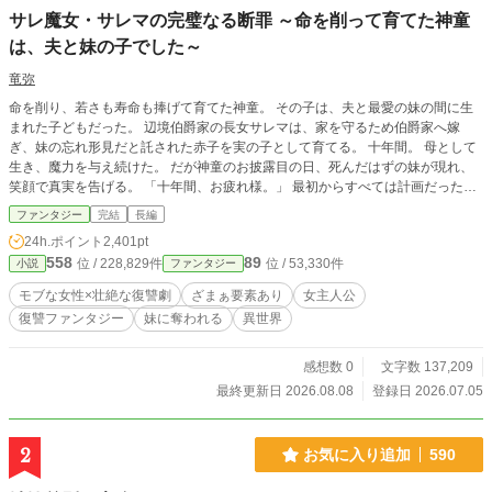
サレ魔女・サレマの完璧なる断罪 ～命を削って育てた神童
は、夫と妹の子でした～
竜弥
命を削り、若さも寿命も捧げて育てた神童。 その子は、夫と最愛の妹の間に生
まれた子どもだった。 辺境伯爵家の長女サレマは、家を守るため伯爵家へ嫁
ぎ、妹の忘れ形見だと託された赤子を実の子として育てる。 十年間。 母として
生き、魔力を与え続けた。 だが神童のお披露目の日、死んだはずの妹が現れ、
笑顔で真実を告げる。 「十年間、お疲れ様。」 最初からすべては計画だった。
一番苦しく、一番尊い『母親としての十年間』だけをサレマへ押し付けるため
ファンタジー
完結
長編
の。 悪女の汚名を着せられ、すべてを失ったサレマ。 しかし夫も妹も知らな
24h.ポイント
2,401pt
い。 神童と呼ばれた少年の才能は、彼女が十年間与え続けた魔力によって支え
558
89
位 / 228,829件
位 / 53,330件
小説
ファンタジー
られていたことを。 そして彼女自身が、誰よりも冷静で、誰よりも執念深い策
士であることを。 これは、奪われた人生を取り戻すために始まる、完璧とはほ
モブな女性×壮絶な復讐劇
ざまぁ要素あり
女主人公
ど遠い断罪の物語。
復讐ファンタジー
妹に奪われる
異世界
感想数 0
文字数 137,209
最終更新日 2026.08.08
登録日 2026.07.05
2
お気に入り追加
590