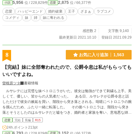
5,956
2,875
位 / 228,829件
位 / 66,377件
小説
恋愛
恋愛
ハッピーエンド
婚約破棄
王子
ざまぁ
ラブコメ
コメディ
妹
姉
妹に奪われる
感想数 2
文字数 9,140
最終更新日 2021.10.10
登録日 2021.09.29
8
お気に入り追加
1,563
【完結】妹に全部奪われたので、公爵令息は私がもらっても
いいですよね。
曽根原ツタ
書籍情報
ルサレテには完璧な妹ペトロニラがいた。彼女は勉強ができて刺繍も上手。美
しくて、優しい、皆からの人気者だった。 ある日、ルサレテが公爵令息と話
しただけで彼女の嫉妬を買い、階段から突き落とされる。咄嗟にペトロニラの腕
を掴んだため、ふたり一緒に転落した。 その後ペトロニラは、階段から突き
落とそうとしたのはルサレテだと嘘をつき、婚約者と家族を奪い、意地悪な姉に
仕立てた。 ルサレテは、妹に全てを奪われたが、妹が慕う公爵令息を味方に
恋愛
完結
長編
R15
することを決意して……？
24h.ポイント
213pt
6,793
3,152
位 / 228,829件
位 / 66,377件
小説
恋愛