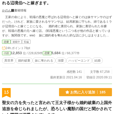
れる辺境伯へと嫁ぎます。
かのん
書籍情報
王家の命により、戦場の悪魔と呼ばれる辺境伯へと嫁ぐのは妹サマンサのはず
だった。けれど、家族に愛されるサマンサは、結局家族に守られ、姉であるミラ
が辺境伯へと嫁ぐことになる。 婚約者に裏切られ、家族に裏切られた令嬢
が、戦場の悪魔の元へ嫁ぐ話。 (戦場悪魔という二つ名が他の作品と被っていま
すが、無関係です。ww) 妹に婚約者を奪われた的な話に少しはまりました。
少しでも読んでいただけたら嬉しいです。本編二十話完結、本日より毎日朝７時
恋愛
連載中
長編
に公開します。おまけ＋続編があります。
24h.ポイント
78pt
12,853
5,684
位 / 228,829件
位 / 66,377件
小説
恋愛
異世界
婚約破棄
妹に奪われる
溺愛
ハッピーエンド
結婚
感想数 141
文字数 67,258
最終更新日 2021.04.16
登録日 2020.09.11
15
お気に入り追加
185
聖女の力を失ったと言われて王太子様から婚約破棄の上国外
追放を命じられましたが、恐ろしい魔獣の国だと聞かされて