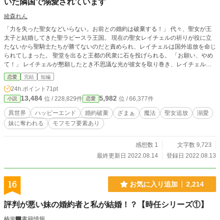
いた隣国で溺愛されています
綾森れん
「力を失った聖女などいらない。お前との婚約は破棄する！」 代々、聖女が王
太子と結婚してきた聖ラピースラ王国。 現在の聖女レイチェルの祈りが役に立
たないから聖騎士たちが勝てないのだと責められ、レイチェルは国外追放を命じ
られてしまった。 聖堂を出ると王都の民衆に石を投げられる。 「お願い、やめ
て！」 レイチェルが懇願したとき不思議な光が彼女を取り巻き、レイチェルは
転移魔法で隣国に移動してしまう。 恐ろしい魔獣の国だと聞かされていた隣国
恋愛
完結
短編
で、レイチェルはなぜか竜人の盟主から溺愛される。 （本作は小説家になろう
24h.ポイント
71pt
様に掲載中の別作品『精霊王の末裔』と同一世界観ですが、200年前の物語なの
13,484
5,982
位 / 228,829件
位 / 66,377件
小説
恋愛
で未読でも一切問題ありません！）
異世界
ハッピーエンド
婚約破棄
ざまぁ
魔法
聖女追放
溺愛
妹に奪われる
モフモフ要素あり
感想数 1
文字数 9,723
最終更新日 2022.08.14
登録日 2022.08.13
16
お気に入り追加
2,214
評判が悪い妹の婚約者と私が結婚！？【時任シリーズ①】
椿蛍
書籍情報