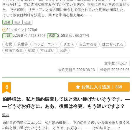
きっかけは、常に柔和な微笑みを浮かべている夫の、善意に満ちたその言葉だっ
た。 その瞬間、リディアンと夫の間に辛うじて保たれていた均衡が崩壊した。
そして彼女は離縁を決意し、粛々と準備を整え始め……。
恋愛
完結
短編
24h.ポイント
276pt
5,166
2,598
位 / 228,829件
位 / 66,377件
小説
恋愛
恋愛
異世界
ハッピーエンド
ざまぁ
自立する妻
妹に奪われる
後悔する夫
離縁
すれ違い
公爵
文字数 44,517
最終更新日 2026.06.13
登録日 2026.06.06
6
お気に入り追加
369
伯爵様は、私と婚約破棄して妹と添い遂げたいそうです。―
―どうぞお好きに。ああ、後悔は今更、もう遅いですよ？
銀灰
婚約者の伯爵ダニエルは、私と婚約破棄し、下心の見え透いた愛嬌を振り撒く私
の妹と添い遂げたいそうです。 どうぞ、お好きに。 ――その結果は……？