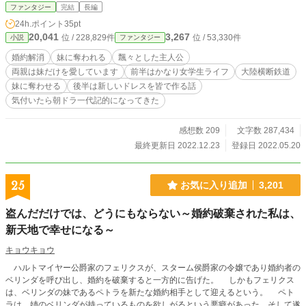
点、幕間と101話以降は俯瞰視点となります。 200話で完結しました。 今回はあ
ファンタジー
完結
長編
とがきは無しです。
24h.ポイント
35pt
20,041
3,267
位 / 228,829件
位 / 53,330件
小説
ファンタジー
婚約解消
妹に奪われる
飄々とした主人公
両親は妹だけを愛しています
前半はかなり女学生ライフ
大陸横断鉄道
妹に奪わせる
後半は新しいドレスを皆で作る話
気付いたら朝ドラ一代記的になってきた
感想数 209
文字数 287,434
最終更新日 2022.12.23
登録日 2022.05.20
25
お気に入り追加
3,201
盗んだだけでは、どうにもならない～婚約破棄された私は、
新天地で幸せになる～
キョウキョウ
ハルトマイヤー公爵家のフェリクスが、スターム侯爵家の令嬢であり婚約者の
ベリンダを呼び出し、婚約を破棄すると一方的に告げた。 しかもフェリクス
は、ベリンダの妹であるペトラを新たな婚約相手として迎えるという。 ペト
ラは、姉のベリンダが持っているものを欲しがるという悪癖があった。そして遂