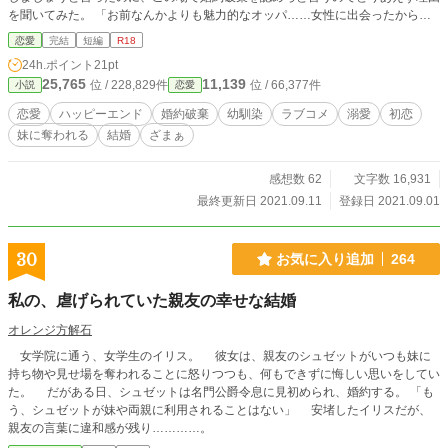
を聞いてみた。 「お前なんかよりも魅力的なオッパ……女性に出会ったから
だ！」 ……いま何か言いかけませんでしたか？ ※ざまぁされた方も、ある意味
恋愛
完結
短編
R18
ハッピーエンド。 ※R18指定は念のため。初夜の話がありますが、そんなにき
24h.ポイント
21pt
わどい表現はありません。 ※短めで軽～いお話になります。 ※設定ゆるめ、ご
25,765
11,139
位 / 228,829件
位 / 66,377件
小説
恋愛
都合主義です。
恋愛
ハッピーエンド
婚約破棄
幼馴染
ラブコメ
溺愛
初恋
妹に奪われる
結婚
ざまぁ
感想数 62
文字数 16,931
最終更新日 2021.09.11
登録日 2021.09.01
30
お気に入り追加
264
私の、虐げられていた親友の幸せな結婚
オレンジ方解石
女学院に通う、女学生のイリス。 彼女は、親友のシュゼットがいつも妹に
持ち物や見せ場を奪われることに怒りつつも、何もできずに悔しい思いをしてい
た。 だがある日、シュゼットは名門公爵令息に見初められ、婚約する。 「も
う、シュゼットが妹や両親に利用されることはない」 安堵したイリスだが、
親友の言葉に違和感が残り…………。