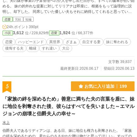
し、夫の妹が事業の予算管理への介入を申し出た日から、すべての歯車が狂い始
める。 妹の的外れな提案に対してリリアナは即座に、根拠をもって論理的に説
明し、却下した。 同席していた優しい夫もそれに納得してくれると思ってい
た。 しかし、あろうことか夫は妹を庇い、リリアナの言葉を優しい口調のま
恋愛
完結
短編
ま、完全に否定した。 そこからすれ違いが始まり、やがて離縁を決意する、と
24h.ポイント
390pt
ある決定的な出来事が起きるのだった……。
3,612
1,924
位 / 228,829件
位 / 66,377件
小説
恋愛
恋愛
ハッピーエンド
異世界
ざまぁ
自立する妻
妹に奪われる
後悔する夫
離縁
すれ違い
大公
文字数 39,837
最終更新日 2026.06.17
登録日 2026.06.13
5
お気に入り追加
199
「家族の絆を深めるため」善意に満ちた夫の言葉を盾に、妹
に地位を剥奪された後、彼らはすべてを失いました～エマル
ジョンの崩壊と伯爵夫人の幸せ～
水上
伯爵夫人であるリディアンは、ある日、妹に地位も権力も剥奪された。 「家族
の絆を深めるための、君からのささやかな贈り物だと思ってほしい」 すべての