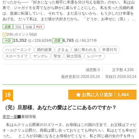
だったから―― 『好きになった相手に幸運を分け与える能力』のせい。 私は山
奥で、ジャガイモを育てながら静かに暮らすことにした。 私を失った元婚約者
は、急速に転落していく。 それでも、まだ足りないから、もう少しだけ幸運を
あげる。 だって私は、まだ彼が大好きだから。 「どうか、お幸せに（笑）」 ―
―以前の物語では語り尽くせなかった、執着の真実と『騎士様』の登場。 毒の
恋愛
完結
短編
R15
キレと絶望の解像度を文字数1.5倍に増量して再構築した、真エンド版です。
24h.ポイント
56pt
15,352
6,765
位 / 228,829件
位 / 66,377件
小説
恋愛
ハッピーエンド
婚約破棄
ざまぁ
妹に奪われる
幸運付与
スローライフ
ヤンデレ
聖女
騎士団長
レジーナ
感想数 0
文字数 4,336
最終更新日 2026.03.24
登録日 2026.03.24
18
お気に入り追加
1,464
（完）旦那様、あなたの愛はどこにあるのですか？
青空一夏
書籍情報
私はルクリュ公爵家のロズリーヌ。お母様はこの国の王女で、お父様はファビ
オ・ルクリュ公爵だ。両親は愛し合っておりとても仲がいい。私はとても幸せだ
った。 ところが10歳になるとお母様が亡くなり、私と同じ歳の女の子を伴っ