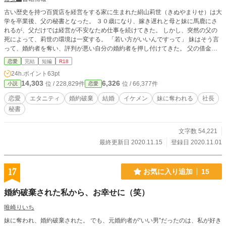
古い歴史を持つ百貨店を経営をする家に生まれた絹山莉世（きぬやまりせ）は大
学を卒業後、父の秘書となった。 ３０歳になり、嫁き遅れと母と妹に馬鹿にさ
れるが、父だけでは経営が不安なため仕事を続けてきた。 しかし、突然の父の
死によって、莉世の環境は一変する。 「若い方がいいんですって」 妹はそう言
って、婚約者を奪い、評判が悪い自分の婚約者を押し付けてきた。 父の借金を
肩代わりしてくれた妹の婚約者の条件は結婚すること――― 莉世は婚約者も仕
恋愛
完結
短編
R18
事も奪われ、時任朗久（ときとうあきひさ）に嫁ぐが、その朗久は莉世が思うよ
24h.ポイント
63pt
りぶっ飛んだ人物だった。 ※R－18にはマークをつけます。 ※とばして読むこ
14,303
6,326
位 / 228,829件
位 / 66,377件
小説
恋愛
とも可能です。 ★時任シリーズ第１弾 ★2021.3 改稿
恋愛
エタニティ
婚約破棄
結婚
イケメン
妹に奪われる
社長
秘書
文字数 54,221
最終更新日 2020.11.15
登録日 2020.11.01
17
お気に入り追加
15
婚約破棄された私から、お幸せに（笑）
唯崎りいち
妹に奪われ、婚約破棄された。 でも、元婚約者が“いい男”だったのは、私が好き