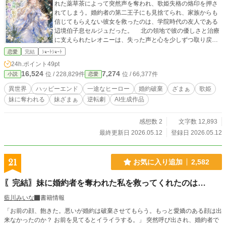
れた薬草茶によって突然声を奪われ、歌姫失格の烙印を押さ
れてしまう。婚約者の第二王子にも見捨てられ、家族からも
信じてもらえない彼女を救ったのは、学院時代の友人である
辺境伯子息セルジュだった。 北の領地で彼の優しさと治療
に支えられたレオニーは、失った声と心を少しずつ取り戻し
ていく。一方、偽りの歌姫が奉納した王都では雨が降らず、
恋愛
完結
ｼｮｰﾄｼｮｰﾄ
聖堂の泉まで枯れる異変が起こる。再び真の歌声を求められ
24h.ポイント
49pt
たレオニーは、過去の痛みと向き合いながら大聖堂へ戻る。
16,524
7,274
位 / 228,829件
位 / 66,377件
小説
恋愛
声を奪われた歌姫は、信じてくれる愛に包まれ、真実と幸
せを取り戻す。
異世界
ハッピーエンド
一途なヒーロー
婚約破棄
ざまぁ
歌姫
妹に奪われる
妹ざまぁ
逆転劇
AI生成作品
感想数 2
文字数 12,893
最終更新日 2026.05.12
登録日 2026.05.12
21
お気に入り追加
2,582
〖完結〗妹に婚約者を奪われた私を救ってくれたのは…
藍川みいな
書籍情報
「お前の顔、飽きた。悪いが婚約は破棄させてもらう。もっと愛嬌のある顔は出
来なかったのか？ お前を見てるとイライラする。」 突然呼び出され、婚約者で