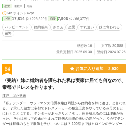
という根も葉もない噂を流され、孤立無援となったエリシュに残された最後の希
恋愛
連載中
短編
望は婚約者との結婚だけだった。 だがその希望すら嘲笑うかのように義妹の
24h.ポイント
42pt
手によってあっさりとエリシュは婚約者まで奪われて婚約破棄をされ、激怒した
17,814
7,906
位 / 228,829件
位 / 66,377件
小説
恋愛
父親からも勘当されてしまう。 平民落ちとなったエリシュは新たな人生を歩
み始める。
ハッピーエンド
婚約破棄
ざまぁ
恋愛
すれ違い
妹に奪われる
後悔
感想数 16
文字数 20,588
最終更新日 2025.09.30
登録日 2024.07.26
24
お気に入り追加
2,930
〈完結〉妹に婚約者を獲られた私は実家に居ても何なので、
帝都でドレスを作ります。
江戸川ばた散歩
「私」テンダー・ウッドマンズ伯爵令嬢は両親から婚約者を妹に渡せ、と言われ
る。 了承した彼女は帝都でドレスメーカーの独立工房をやっている叔母のもと
に行くことにする。 テンダーがあっさりと了承し、家を離れるのには理由があ
った。 それは三つ下の妹が生まれて以来の両親の扱いの差だった。 やがてテン
ダーは叔母のもとで服飾を学び、ついには？ 100話まではヒロインのテンダー視