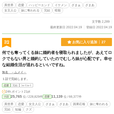
異世界
恋愛
ハッピーエンド
イケメン
ざまぁ
ざまあ
女主人公
妹に奪われる
完結
暗殺
文字数 2,289
最終更新日 2022.04.19
登録日 2022.04.19
32
お気に入り追加
27
何でも奪ってくる妹に婚約者を寝取られましたが、あえてロ
クでもない男と婚約していたのでむしろ妹が心配です。幸せ
な結婚生活が送れるといいですね。
無名 －ムメイ－
１話で完結します。
恋愛
完結
ｼｮｰﾄｼｮｰﾄ
24h.ポイント
21pt
25,765
11,139
位 / 228,829件
位 / 66,377件
小説
恋愛
異世界
恋愛
女主人公
ざまぁ
ざまあ
因果応報
妹に奪われる
完結
短編
クズ