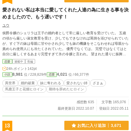
愛されない私は本当に愛してくれた人達の為に生きる事を決
めましたので、もう遅いです！
ユウ
侯爵令嬢のシェリラは王子の婚約者として常に厳しい教育を受けていた。 五歳
の頃から厳しい淑女教育を受け、少しでもできなければ罵倒を浴びせられていた
が、すぐ下の妹は母親に甘やかされ少しでも妹の機嫌をそこなわせれば母親から
責められ使用人にも冷たくされていた。 優秀でなくては。 完璧ではなくてはと
自分に厳しくするあまり完璧すぎて氷の令嬢と言われ。 望まれた通りに振舞え
ば婚約者に距離を置かれ、不名誉な噂の為婚約者から外され王都から追放の後に
恋愛
連載中
長編
修道女に向かう途中事故で亡くなるはず…だったが。 気がつくと婚約する前に
24h.ポイント
142pt
逆行していた。 愛してくれない婚約者、罵倒を浴びせる母に期待をするのを辞
8,981
4,021
位 / 228,829件
位 / 66,377件
小説
恋愛
めたシェリアは本当に愛してくれた人の為に戦う事を誓うのだった。
異世界
婚約破棄
妹に奪われる
愛されない姉
ざまぁ
馬鹿王子と花畑ヒロイン
期待を辞めたヒロイン
感想数 635
文字数 165,076
最終更新日 2022.10.07
登録日 2022.05.11
13
お気に入り追加
3,671