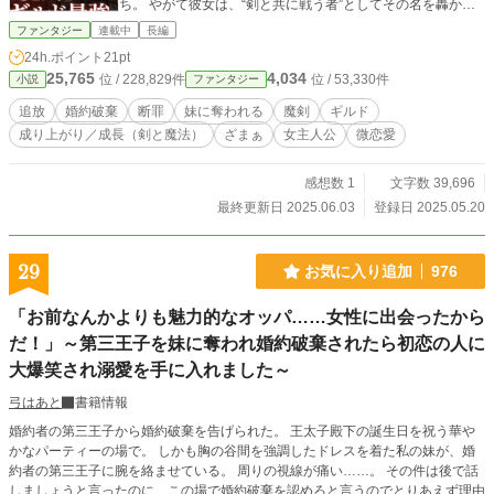
ち。 やがて彼女は、“剣と共に戦う者”としてその名を轟かせ
ていく―― 「私は、聖女じゃない。でも、この剣と仲間で、
ファンタジー
連載中
長編
私の生き方は証明できる」 裏切った人々が跪くとき、そこに
24h.ポイント
21pt
立つのは“追放された令嬢”ではない。 魔剣と共に、ギルド最
25,765
4,034
位 / 228,829件
位 / 53,330件
小説
ファンタジー
強と謳われた“魔装剣士”だった――。 追放され、すべてを失
った少女が仲間と共に再び歩き出す物語です。 感想をもらえ
追放
婚約破棄
断罪
妹に奪われる
魔剣
ギルド
るととっても励みになります。ぜひ気軽にひとことでも残し
成り上がり／成長（剣と魔法）
ざまぁ
女主人公
微恋愛
ていただけたら嬉しいです！
感想数 1
文字数 39,696
最終更新日 2025.06.03
登録日 2025.05.20
29
お気に入り追加
976
「お前なんかよりも魅力的なオッパ……女性に出会ったから
だ！」～第三王子を妹に奪われ婚約破棄されたら初恋の人に
大爆笑され溺愛を手に入れました～
弓はあと
書籍情報
婚約者の第三王子から婚約破棄を告げられた。 王太子殿下の誕生日を祝う華や
かなパーティーの場で。 しかも胸の谷間を強調したドレスを着た私の妹が、婚
約者の第三王子に腕を絡ませている。 周りの視線が痛い……。 その件は後で話
しましょうと言ったのに、この場で婚約破棄を認めろと言うのでとりあえず理由