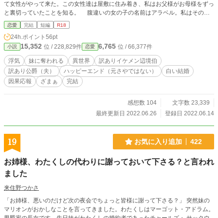
て女性がやって来た。この女性達は屋敷に住み着き、私はお父様がお母様をずっ
と裏切っていたことを知る。 腹違いの女の子の名前はアラベル。私はその
時、将来アラベルが私の旦那様の子供を身籠もることになるとは思いもしなかっ
恋愛
完結
短編
R18
た。 旦那様は私を愛していると言うけれど･･････ ※この世界では通常爵位と
24h.ポイント
56pt
土地はセットになっており、女性でも継げます。一つの家族で複数の爵位を持つ
15,352
6,765
位 / 228,829件
位 / 66,377件
小説
恋愛
ことも可能で希なことではありません。現代的言葉遣いがあります。※因果応報
的ざまぁあり。
浮気
妹に奪われる
異世界
訳ありイケメン辺境伯
訳あり公爵（夫）
ハッピーエンド（元さやではない）
白い結婚
因果応報
ざまぁ
完結
感想数 104
文字数 23,339
最終更新日 2022.06.26
登録日 2022.06.14
19
お気に入り追加
422
お姉様、わたくしの代わりに謝っておいて下さる？と言われ
ました
来住野つかさ
「お姉様、悪いのだけど次の夜会でちょっと皆様に謝って下さる？」 突然妹の
マリオンがおかしなことを言ってきました。わたくしはマーゴット・アドラム。