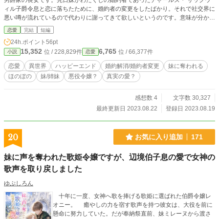
男爵家の長女です。先日妹がわたくしの婚約者であったチャールズ・ サックウ
ィル子爵令息と恋に落ちたために、婚約者の変更をしたばかり。それで社交界に
悪い噂が流れているので代わりに謝ってきて欲しいというのです。意味が分かり
ませんが、マリオンに押し切られて参加させられた夜会で出会ったジェレミー・
恋愛
完結
短編
オルグレン伯爵令息に、「僕にも謝って欲しい」と言われました。――わたく
24h.ポイント
56pt
し、皆様にそんなに悪い事しましたか？ 謝るにしても理由を教えて下さいま
15,352
6,765
位 / 228,829件
位 / 66,377件
小説
恋愛
せ！
恋愛
異世界
ハッピーエンド
婚約解消/婚約者変更
妹に奪われる
ほのぼの
妹/姉妹
悪役令嬢？
真実の愛？
感想数 4
文字数 30,327
最終更新日 2023.08.22
登録日 2023.08.19
20
お気に入り追加
171
妹に声を奪われた歌姫令嬢ですが、辺境伯子息の愛で女神の
歌声を取り戻しました
ゆぷしろん
十年に一度、女神へ歌を捧げる歌姫に選ばれた伯爵令嬢レ
オニー。 癒やしの力を宿す歌声を持つ彼女は、大役を前に
懸命に努力していた。だが奉納祭直前、妹ミレーヌから渡さ