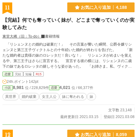
11
お気に入り追加
4,188
【完結】何でも奪っていく妹が、どこまで奪っていくのか実
験してみた
東堂大稀（旧：To-do）
書籍情報
「リシェンヌとの婚約は破棄だ！」 その言葉が響いた瞬間、公爵令嬢リシ
ェンヌと第三王子ヴィクトルとの十年続いた婚約が終わりを告げた。 「新
たな婚約者は貴様の妹のロレッタだ！良いな！」 リシェンヌがめまいを覚え
る中、第三王子はさらに宣言する。 宣言する彼の横には、リシェンヌの二歳
下の妹であるロレッタの嬉しそうな姿があった。 「お姉さま。私、ヴィクト
ル様のことが好きになってしまったの。ごめんなさいね」 まったく悪びれも
恋愛
完結
短編
R15
しないロレッタの声がリシェンヌには呪いのように聞こえた。実の姉の婚約者を
24h.ポイント
142pt
奪ったにもかかわらず、歪んだ喜びの表情を隠そうとしない。 その醜い笑み
8,981
4,021
位 / 228,829件
位 / 66,377件
小説
恋愛
を、リシェンヌは呆然と見つめていた。 まただ……。 リシェンヌは絶望の
中で思う。 彼女は妹が生まれた瞬間から、妹に奪われ続けてきたのだっ
異世界
婚約破棄
女主人公
妹に奪われる
妹
た……。 ※全八話 一週間ほどで完結します。
文字数 23,148
最終更新日 2021.03.15
登録日 2021.03.08
12
お気に入り追加
8,059