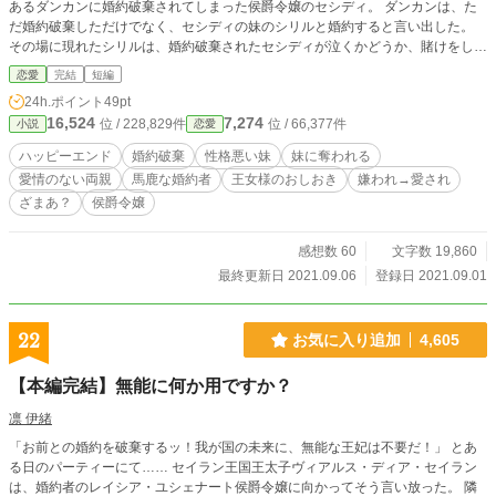
あるダンカンに婚約破棄されてしまった侯爵令嬢のセシディ。 ダンカンは、た
だ婚約破棄しただけでなく、セシディの妹のシリルと婚約すると言い出した。
その場に現れたシリルは、婚約破棄されたセシディが泣くかどうか、賭けをして
いたと…。 それだけでは飽き足らず、シリルとダンカンの婚約発表パーティー
恋愛
完結
短編
で、セシディを皆の前で辱めようとするが… 「そこのボンクラー！ よぉーく聞
24h.ポイント
49pt
きなさい！」 そう叫んだ小さな王女様によって、セシディは皆から愛される事
16,524
7,274
位 / 228,829件
位 / 66,377件
小説
恋愛
になる。 設定ゆるゆるの、架空の世界のお話です。 全17話で完結になります。
ハッピーエンド
婚約破棄
性格悪い妹
妹に奪われる
愛情のない両親
馬鹿な婚約者
王女様のおしおき
嫌われ→愛され
ざまあ？
侯爵令嬢
感想数 60
文字数 19,860
最終更新日 2021.09.06
登録日 2021.09.01
22
お気に入り追加
4,605
【本編完結】無能に何か用ですか？
凛 伊緒
「お前との婚約を破棄するッ！我が国の未来に、無能な王妃は不要だ！」 とあ
る日のパーティーにて…… セイラン王国王太子ヴィアルス・ディア・セイラン
は、婚約者のレイシア・ユシェナート侯爵令嬢に向かってそう言い放った。 隣