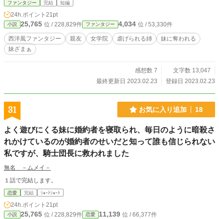
ファンタジー
完結
短編
24h.ポイント
21pt
25,765
4,034
位 / 228,829件
位 / 53,330件
小説
ファンタジー
西洋風ファンタジー
親友
女学院
虐げられる姉
妹に奪われる
妹ざまぁ
感想数 7
文字数 13,047
最終更新日 2023.02.23
登録日 2023.02.23
31
お気に入り追加
18
よく遊びにくる妹に婚約者を寝取られ、毎日のように暗殺さ
れかけているのが婚約者のせいだと知って誰も信じられない
私ですが、騎士団長に救われました
無名 －ムメイ－
１話で完結します。
恋愛
完結
ｼｮｰﾄｼｮｰﾄ
24h.ポイント
21pt
25,765
11,139
位 / 228,829件
位 / 66,377件
小説
恋愛