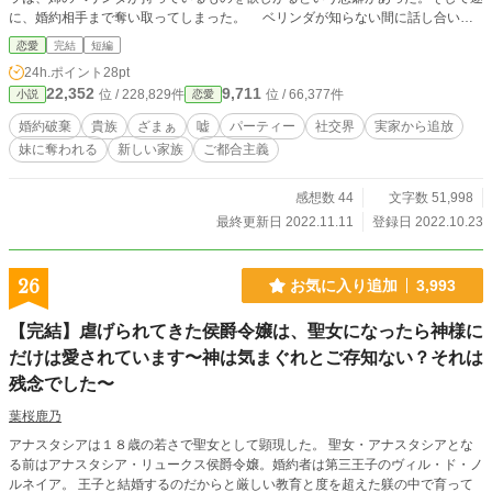
に、婚約相手まで奪い取ってしまった。 ベリンダが知らない間に話し合いは
勝手に進んでいて、既に取り返しがつかない状況だった。 ※カクヨムにも掲載
恋愛
完結
短編
中の作品です。
24h.ポイント
28pt
22,352
9,711
位 / 228,829件
位 / 66,377件
小説
恋愛
婚約破棄
貴族
ざまぁ
嘘
パーティー
社交界
実家から追放
妹に奪われる
新しい家族
ご都合主義
感想数 44
文字数 51,998
最終更新日 2022.11.11
登録日 2022.10.23
26
お気に入り追加
3,993
【完結】虐げられてきた侯爵令嬢は、聖女になったら神様に
だけは愛されています〜神は気まぐれとご存知ない？それは
残念でした〜
葉桜鹿乃
アナスタシアは１８歳の若さで聖女として顕現した。 聖女・アナスタシアとな
る前はアナスタシア・リュークス侯爵令嬢。婚約者は第三王子のヴィル・ド・ノ
ルネイア。 王子と結婚するのだからと厳しい教育と度を超えた躾の中で育って