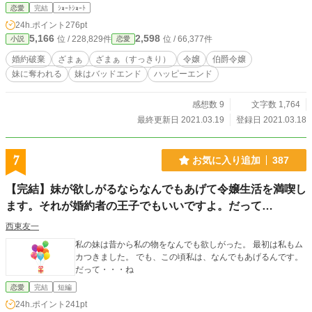
恋愛
完結
ｼｮｰﾄｼｮｰﾄ
24h.ポイント
276pt
5,166
2,598
位 / 228,829件
位 / 66,377件
小説
恋愛
婚約破棄
ざまぁ
ざまぁ（すっきり）
令嬢
伯爵令嬢
妹に奪われる
妹はバッドエンド
ハッピーエンド
感想数 9
文字数 1,764
最終更新日 2021.03.19
登録日 2021.03.18
7
お気に入り追加
387
【完結】妹が欲しがるならなんでもあげて令嬢生活を満喫し
ます。それが婚約者の王子でもいいですよ。だって…
西東友一
私の妹は昔から私の物をなんでも欲しがった。 最初は私もム
カつきました。 でも、この頃私は、なんでもあげるんです。
だって・・・ね
恋愛
完結
短編
24h.ポイント
241pt