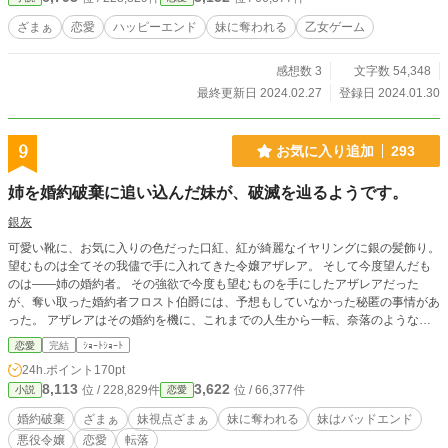
ざまぁ
恋愛
ハッピーエンド
妹に奪われる
乙女ゲーム
感想数 3
文字数 54,348
最終更新日 2024.02.27
登録日 2024.01.30
9
お気に入り追加
293
姉を婚約破棄に追い込んだ妹が、破滅を辿るようです。
銀灰
可愛い靴に、お気に入りの色だった口紅、紅が綺麗なイヤリングに銀の髪飾り。
望むものは全てその我儘で手に入れてきた令嬢アザレア。 そして今度望んだも
のは――姉の婚約者。 その強欲で今度も望むものを手にしたアザレアだった
が、奪い取った婚約者フロスト伯爵には、予想もしていなかった秘匿の事情があ
った。 アザレアはその婚約を機に、これまでの人生から一転、奈落のような不
幸へ滑落していく――。
恋愛
完結
ｼｮｰﾄｼｮｰﾄ
24h.ポイント
170pt
8,113
3,622
位 / 228,829件
位 / 66,377件
小説
恋愛
婚約破棄
ざまぁ
妹視点ざまぁ
妹に奪われる
妹はバッドエンド
悪役令嬢
恋愛
転落