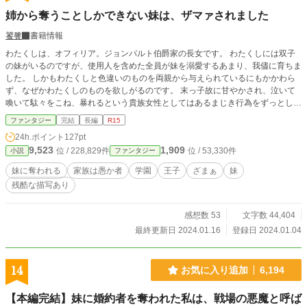
姉から奪うことしかできない妹は、ザマァされました
饕餮
書籍情報
わたくしは、オフィリア。ジョンパルト伯爵家の長女です。 わたくしには双子
の妹がいるのですが、使用人を含めた全員が妹を溺愛するあまり、我儘に育ちま
した。 しかもわたくしと色違いのものを両親から与えられているにもかかわら
ず、なぜかわたくしのものを欲しがるのです。 末っ子故に甘やかされ、泣いて
喚いて駄々をこね、暴れるという貴族女性としてはあるまじき行為をずっとして
きたからなのか、手に入らないものはないと考えているようです。 そんなあざ
ファンタジー
完結
長編
R15
といどころかあさましい性根を持つ妹ですから、いつの間にか両親も兄も、使用
24h.ポイント
127pt
人たちですらも絆されてしまい、たとえ嘘であったとしても妹の言葉を鵜呑みに
9,523
1,909
位 / 228,829件
位 / 53,330件
小説
ファンタジー
するようになってしまいました。 それから数年が経ち、学園に入学できる年齢
になりました。が、そこで兄と妹は―― ｎ番煎じのよくある妹が姉からものを
妹に奪われる
家族は愚か者
学園
王子
ざまぁ
妹
奪うことしかしない系の話です。 全１５話。 ※カクヨムでも公開しています
残酷な描写あり
感想数 53
文字数 44,404
最終更新日 2024.01.16
登録日 2024.01.04
14
お気に入り追加
6,194
【本編完結】妹に婚約者を奪われた私は、戦場の悪魔と呼ば