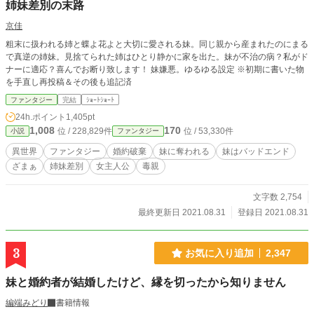
姉妹差別の末路
京佳
粗末に扱われる姉と蝶よ花よと大切に愛される妹。同じ親から産まれたのにまる
で真逆の姉妹。見捨てられた姉はひとり静かに家を出た。妹が不治の病？私がド
ナーに適応？喜んでお断り致します！ 妹嫌悪。ゆるゆる設定 ※初期に書いた物
を手直し再投稿＆その後も追記済
ファンタジー
完結
ｼｮｰﾄｼｮｰﾄ
24h.ポイント
1,405pt
1,008
170
位 / 228,829件
位 / 53,330件
小説
ファンタジー
異世界
ファンタジー
婚約破棄
妹に奪われる
妹はバッドエンド
ざまぁ
姉妹差別
女主人公
毒親
文字数 2,754
最終更新日 2021.08.31
登録日 2021.08.31
3
お気に入り追加
2,347
妹と婚約者が結婚したけど、縁を切ったから知りません
編端みどり
書籍情報