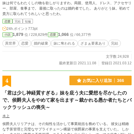
妹は何でもわたくしの物を欲しがりますわ。両親、使用人、ドレス、アクセサリ
ー、部屋、食事まで。 最後に取ったのは婚約者でした。 ありがとう妹。初めて
貴方に取られてうれしいと思ったわ。
恋愛
完結
短編
24h.ポイント
773pt
1,879
1,066
位 / 228,829件
位 / 66,377件
小説
恋愛
異世界
恋愛
婚約破棄
妹に奪われる
ざまぁ要素あり
完結
文字数 24,928
最終更新日 2021.11.08
登録日 2021.03.12
4
お気に入り追加
366
「君は少し神経質すぎる」妹を庇う夫に愛想を尽かしたの
で、侯爵夫人をやめて家を出ます～裁かれる愚か者たちとバ
ックラッシュの喪失～
水上
侯爵夫人リリアナは、その知性を活かして事業統括を務めている。 彼女は精緻
な予算管理と完璧なサプライチェーン構築で侯爵家の事業を支えていた。 しか