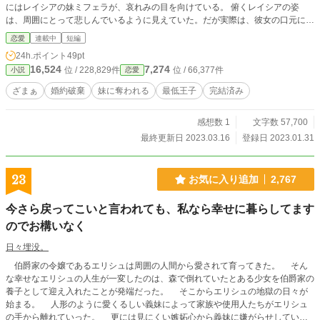
にはレイシアの妹ミフェラが、哀れみの目を向けている。 俯くレイシアの姿
は、周囲にとって悲しんでいるように見えていた。だが実際は、彼女の口元に薄
い笑みが浮かんでいる。 婚約破棄というヴィアルスとミフェラの行動は、全て
恋愛
連載中
短編
レイシアの思惑通りの行動に過ぎなかったのだ…… これは自身を貶めてきた者
24h.ポイント
49pt
達、そして大切な人を嵌めた者達に対し復讐する、一人の貴族令嬢の物語── ※
16,524
7,274
位 / 228,829件
位 / 66,377件
小説
恋愛
現在、読者様が読み易いように文面を調整・加筆しております。 ※ご感想・ご
意見につきましては、近況ボードをご覧いただければ幸いです。 《皆様のご愛
ざまぁ
婚約破棄
妹に奪われる
最低王子
完結済み
読、誠に感謝致しますm(*_ _)m 当初、完結後の番外編等は特に考えておりませ
んでしたが、皆様のご愛読に感謝し、書かせて頂くことに致しました。加筆等が
感想数 1
文字数 57,700
終わり次第、番外編として物語の更新を予定しております。更新を今暫くお待ち
くださいませ。 凛 伊緒》
最終更新日 2023.03.16
登録日 2023.01.31
23
お気に入り追加
2,767
今さら戻ってこいと言われても、私なら幸せに暮らしてます
のでお構いなく
日々埋没。
伯爵家の令嬢であるエリシュは周囲の人間から愛されて育ってきた。 そん
な幸せなエリシュの人生が一変したのは、森で倒れていたとある少女を伯爵家の
養子として迎え入れたことが発端だった。 そこからエリシュの地獄の日々が
始まる。 人形のように愛くるしい義妹によって家族や使用人たちがエリシュ
の手から離れていった。 更には見にくい嫉妬心から義妹に嫌がらせしている