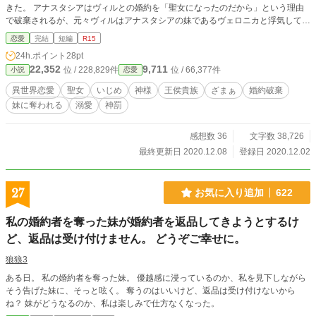
きた。 アナスタシアはヴィルとの婚約を「聖女になったのだから」という理由
で破棄されるが、元々ヴィルはアナスタシアの妹であるヴェロニカと浮気してお
り、両親もそれを歓迎していた事を知る。 聖女となっても、静謐なはずの神殿
恋愛
完結
短編
R15
で嫌がらせを受ける日々。 どこにいても嫌われる、と思いながら、聖女の責務
24h.ポイント
28pt
は重い。逃げ出そうとしても王侯貴族にほとんど監禁される形で、祈りの塔に閉
22,352
9,711
位 / 228,829件
位 / 66,377件
小説
恋愛
じ込められて神に祈りを捧げ続け……そしたら神が顕現してきた？！ 虐げられ
た聖女の、神様の溺愛とえこひいきによる、国をも傾かせるざまぁからの溺愛物
異世界恋愛
聖女
いじめ
神様
王侯貴族
ざまぁ
婚約破棄
語。 ※HOT１位ありがとうございます！(12/4) ※恋愛１位ありがとうございま
妹に奪われる
溺愛
神罰
す！(12/5) ※感想の取り扱いは近況ボードを参照してください。 ※小説家にな
ろう様でも別名義にて連載開始しました。改稿版として内容に加筆修正していま
す。
感想数 36
文字数 38,726
最終更新日 2020.12.08
登録日 2020.12.02
27
お気に入り追加
622
私の婚約者を奪った妹が婚約者を返品してきようとするけ
ど、返品は受け付けません。 どうぞご幸せに。
狼狼3
ある日。 私の婚約者を奪った妹。 優越感に浸っているのか、私を見下しながら
そう告げた妹に、そっと呟く。 奪うのはいいけど、返品は受け付けないから
ね？ 妹がどうなるのか、私は楽しみで仕方なくなった。