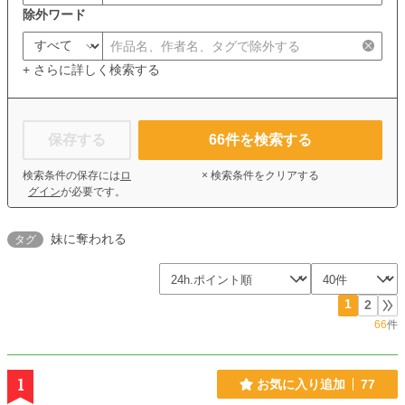
除外ワード
+ さらに詳しく検索する
保存する
66
件を検索する
検索条件の保存には
ロ
× 検索条件をクリアする
グイン
が必要です。
妹に奪われる
タグ
1
2
66
件
1
お気に入り追加
77