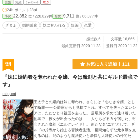
恋愛
完結
ｼｮｰﾄｼｮｰﾄ
R15
24h.ポイント
28pt
22,352
9,711
位 / 228,829件
位 / 66,377件
小説
恋愛
ざまぁ
婚約破棄
妹に奪われる
短編
恋愛
感想数 6
文字数 16,865
最終更新日 2020.11.28
登録日 2020.11.22
28
お気に入り追加
111
『妹に婚約者を奪われた令嬢、今は魔剣と共にギルド最強で
す』
miigumi
王太子との婚約は妹に奪われ、さらには「心なき令嬢」とし
て断罪―― 公爵家からも見捨てられ、すべてを失ったエレシ
アは、ただひとり祖国を去った。 居場所を求めて辿り着いた
他国で、彼女が出会ったのは―― 人ならざる力を宿した、封
印された魔剣《エルグレイド》。 新たな名“エア”として、ギ
ルドの片隅から始まる冒険者生活。 世間知らずな元令嬢を支
えるのは、兄のような魔法使いと豪快な大鎌使いの仲間た