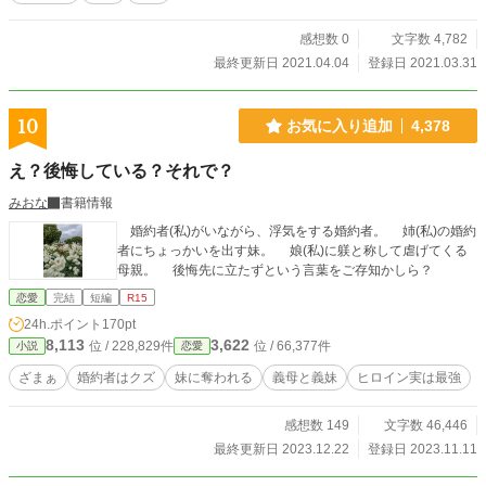
感想数 0
文字数 4,782
最終更新日 2021.04.04
登録日 2021.03.31
10
お気に入り追加
4,378
え？後悔している？それで？
みおな
書籍情報
婚約者(私)がいながら、浮気をする婚約者。 姉(私)の婚約
者にちょっかいを出す妹。 娘(私)に躾と称して虐げてくる
母親。 後悔先に立たずという言葉をご存知かしら？
恋愛
完結
短編
R15
24h.ポイント
170pt
8,113
3,622
位 / 228,829件
位 / 66,377件
小説
恋愛
ざまぁ
婚約者はクズ
妹に奪われる
義母と義妹
ヒロイン実は最強
感想数 149
文字数 46,446
最終更新日 2023.12.22
登録日 2023.11.11