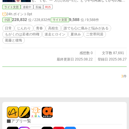
も。 でも、一つだけわかった。どうやら同居してからの祖母
には、家族も知らない交友関係があったようだ。 一つ年下の
ライト文芸
連載中
長編
R15
少年と亡き祖母の足跡を辿る、生涯でたった一度の特別な夏
24h.ポイント
0pt
休み。 ※他のサイトにも投稿しています。 ※表紙は商用利用
228,832
9,588
位 / 228,832件
位 / 9,588件
小説
ライト文芸
可のAIイラストメーカーで作成。
日常
じんわり
青春
高校生
誰でも心に痛みと悩みがある
もがくのは若者の特権
迷走ヒロイン
夏休み
二世帯同居
葛藤と後悔
感想数 0
文字数 87,691
最終更新日 2025.08.22
登録日 2025.06.27
3
件
アプリ一覧