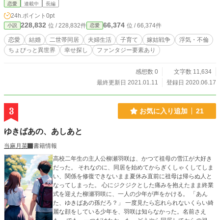
恋愛
連載中
長編
24h.ポイント
0pt
228,832
66,374
位 / 228,832件
位 / 66,374件
小説
恋愛
恋愛
結婚
二世帯同居
夫婦生活
子育て
嫁姑戦争
浮気・不倫
ちょびっと異世界
幸せ探し
ファンタジー要素あり
感想数 0
文字数 11,634
最終更新日 2021.01.11
登録日 2020.06.17
3
お気に入り追加
21
ゆきばあの、あしあと
当麻月菜
書籍情報
高校二年生の主人公柳瀬羽咲は、かつて祖母の雪江が大好き
だった。 それなのに、同居を始めてからぎくしゃくしてしま
い、関係を修復できないまま夏休み直前に祖母は帰らぬ人と
なってしまった。 心にジクジクとした痛みを抱えたまま終業
式を迎えた柳瀬羽咲に、一人の少年が声をかける。 「あん
た、ゆきばあの孫だろ？」 一度見たら忘れられないくらい綺
麗な顔をしている少年を、羽咲は知らなかった。名前さえ