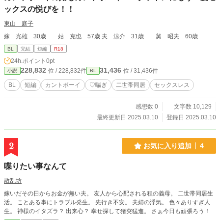
ックスの悦びを！！
東山 庭子
嫁 光雄 30歳 姑 克也 57歳 夫 涼介 31歳 舅 昭夫 60歳
BL
完結
短編
R18
24h.ポイント
0pt
228,832
31,436
位 / 228,832件
位 / 31,436件
小説
BL
BL
短編
カントボーイ
♡喘ぎ
二世帯同居
セックスレス
感想数 0
文字数 10,129
最終更新日 2025.03.10
登録日 2025.03.10
2
お気に入り追加
4
喋りたい事なんて
散乱坊
嫁いだその日からお金が無い夫。 友人から心配される程の義母。 二世帯同居生
活。 ことある事にトラブル発生。 先行き不安。 夫婦の浮気。 色々ありすぎ人
生。 神様のイタズラ？ 出来心？ 幸せ探して猪突猛進。 さぁ今日も頑張ろう！