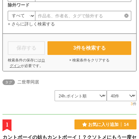
除外ワード
+ さらに詳しく検索する
保存する
3
件を検索する
検索条件の保存には
ロ
× 検索条件をクリアする
グイン
が必要です。
二世帯同居
タグ
3
件
1
お気に入り追加
14
カントボーイの姑もカントボーイ！？クソトメにもう一度セ