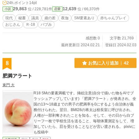
24h.ポイント
14pt
29,863
12,639
位 / 228,781件
位 / 66,370件
小説
恋愛
現代
秘書
議員
歳の差
夜伽
SM要素あり
赤ちゃんプレイ
おじさん
Ｒ-18
バブみ
感想数 0
文字数 21,769
最終更新日 2024.02.21
登録日 2024.02.03
8
お気に入り追加
42
肥満アラート
東門 大
R18 SMの要素満載です。挿絵注意(自分で描いた物をAIでブ
ラッシュアップしています) 「肥満アラート」が発表され、全
国の13〜18歳までの男子の肥満率を0にするよう自治体が義
務付けられた。翌日、BMI28の将太は校長室に呼び出され、
人権が一部剥奪されたことを知る。そして、その日から白ブ
リーフ一枚で学校生活を送ること、毎朝体重測定をして、増
加していたら、罰を受けることなどが言い渡される。 pixivに
も投稿中