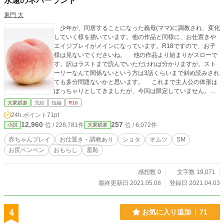
永遠のネバーランド
東門 大
少年が、同居することになった義母(ママ)に調教され、変化
していく様を描いています。他の作品と同様に、お仕置きや
エイジプレイがメインになっています。R18ですので、お子
様は見ないでくださいね。 他の作品より始まりがスローで
す。訳はラストまで読んでいただければ分かりますが。スト
ーリーなんて関係ないという方は3話くらいまで斜め読みされ
ても多分問題ないかと思います。 これまで主人公の体形は
ぽっちゃりとしてきましたが、今回は限定していません。読
まれる方の想像力にお任せします。
大衆娯楽
完結
短編
R18
24h.ポイント
71pt
12,960
257
位 / 228,781件
位 / 6,072件
小説
大衆娯楽
赤ちゃんプレイ
お仕置き・調教あり
ショタ
オムツ
SM
お尻ペンペン
おもらし
羞恥
感想数 0
文字数 19,071
最終更新日 2021.05.08
登録日 2021.04.03
4
お気に入り追加
71