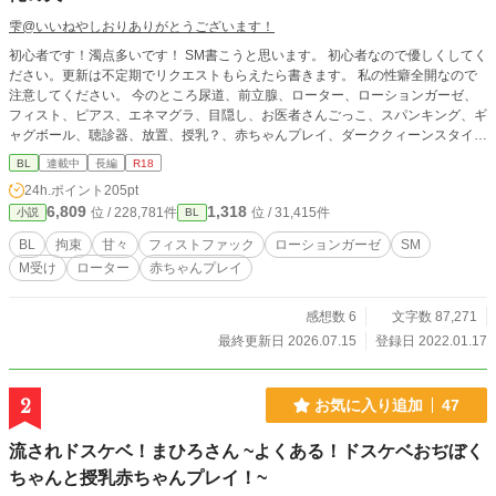
雫@いいねやしおりありがとうございます！
初心者です！濁点多いです！ SM書こうと思います。 初心者なので優しくしてく
ださい。更新は不定期でリクエストもらえたら書きます。 私の性癖全開なので
注意してください。 今のところ尿道、前立腺、ローター、ローションガーゼ、
フィスト、ピアス、エネマグラ、目隠し、お医者さんごっこ、スパンキング、ギ
ャグボール、聴診器、放置、授乳？、赤ちゃんプレイ、ダーククィーンスタイル
などを書こうかな。終わり次第甘々になります。調教、小スカ
BL
連載中
長編
R18
24h.ポイント
205pt
6,809
1,318
位 / 228,781件
位 / 31,415件
小説
BL
BL
拘束
甘々
フィストファック
ローションガーゼ
SM
M受け
ローター
赤ちゃんプレイ
感想数 6
文字数 87,271
最終更新日 2026.07.15
登録日 2022.01.17
2
お気に入り追加
47
流されドスケベ！まひろさん ~よくある！ドスケベおぢぼく
ちゃんと授乳赤ちゃんプレイ！~