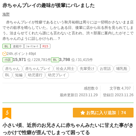
赤ちゃんプレイの趣味が後輩にバレました
海野
赤ちゃんプレイが性癖であるという秋月祐樹は周りには一切明かさないまま店
でその欲求を晴らしていた。しかしある日、後輩に店から出る所を見られてしま
う。泊まらせてくれたら誰にも言わないと言われ、渋々部屋に案内したがそこで
赤ちゃんのように話しかけられ…？
BL
連載中
ｼｮｰﾄｼｮｰﾄ
R15
24h.ポイント
49pt
15,971
3,798
位 / 228,781件
位 / 31,415件
小説
BL
赤ちゃん
赤ちゃんプレイ
社会人同士
先輩受け
お世話
哺乳瓶
BL
短編
幼児退行
幼児プレイ
感想数 0
文字数 4,707
最終更新日 2023.11.29
登録日 2023.11.26
5
お気に入り追加
74
小さい頃、近所のお兄さんに赤ちゃんみたいに甘えた事がき
っかけで性癖が歪んでしまって困ってる