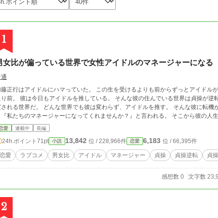
1
男女比が偏っている世界で女性アイドルのマネージャーになる
普通
加藤正行はアイドルにハマっていた。 この生を受けるよりも前からずっとアイドルが
前。 彼は今日もアイドルを推している。 そんな彼の住んでいる世界は貞操が逆転している世界で男よりも女の方が多く、男が重
される世界だ。 どんな世界でも彼は変わらず、アイドルを推す。 そんな彼に転機が訪れる。 彼が押しているアイド
ら『私たちのマネージャーになってくれませ
恋愛
連載中
長編
13,842
6,183
24h.ポイント
71pt
位 / 228,966件
位 / 66,395件
小説
恋愛
恋愛
ラブコメ
男女比
アイドル
マネージャー
貞操
貞操逆転
貞
感想数 0
文字数 23,
2