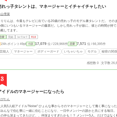
売れっ子タレントは、マネージャーとイチャイチャしたい
狭山雪菜
まりりんは、今最もテレビに出ている20歳の売れっ子のモデル兼タレントだ。 その
側にいつもいるマネージャーの藤原だ。しかし売れっ子が故に、彼との時間が持てなくて…？ この作品は「小説
掲載してます。
恋愛
完結
ｼｮｰﾄｼｮｰﾄ
R18
17,079
7,571
24h.ポイント
49pt
位 / 228,966件
位 / 66,395件
小説
恋愛
芸能人
マネージャー
ボディーガード
いちゃいちゃ
モデル
秘密の関
感想数 0
文字数 26,
3
アイドルのマネージャーになったら
はぴたん
人組アイドル"Noise" ひょんな事からそのマネージャーとして働く事になった冴島咲夜(さえじまさくや)。 Noiseのメンバー達
がみんなで住む寮に一緒に住むことになり、一日中メンバーの誰かと共にする毎日。
との仲も深まってきたけど、、仲深まりすぎたかも！