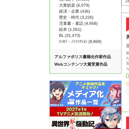
大衆娯楽 (6,079)
経済・企業 (436)
歴史・時代 (3,226)
児童書・童話 (4,658)
絵本 (1,051)
BL (31,473)
ｴｯｾｲ・ﾉﾝﾌｨｸｼｮﾝ (8,868)
アルファポリス書籍化作家作品
たり
宝
Webコンテンツ大賞受賞作品