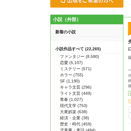
小説（外部）
新着の小説
小説作品すべて (22,265)
ファンタジー (8,580)
恋愛 (5,107)
ミステリー (571)
ージ
ホラー (755)
SF (1,190)
絶望する。 武岡に
キャラ文芸 (296)
だ
ライト文芸 (449)
青春 (1,027)
その才
現代文学 (753)
す
大衆娯楽 (638)
経済・企業 (38)
ってたんで
さい！ ※基本は一途ですが、メ
歴史・時代 (459)
児童書・童話 (484)