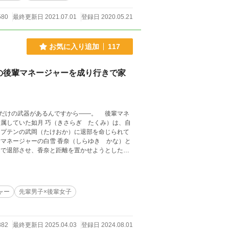
580
最終更新日 2021.07.01
登録日 2020.05.21
お気に入り追加
117
の後輩マネージャーを成り行きで家
だけの武器があるんですから——。 後輩マネ
プテンの武岡（たけおか）に退部を命じられて
で退部させ、香奈と距離を置かせようとしたの
彼女のアドバイスのおかげもあり、だんだんと
 「これは警告だよ」 「勘
ャー
先輩男子×後輩女子
仲が良いだけの先輩に、あんなことまですると思
882
最終更新日 2025.04.03
登録日 2024.08.01