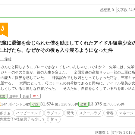
感想数 0
文字数 24,
5
先輩に退部を命じられた僕を励ましてくれたアイドル級美少女
に上げたら、なぜかその後も入り浸るようになった件
桜 偉村
みんなと同じようにプレーできなくてもいいんじゃないですか？ 先輩には、先輩
ャーのその言葉が、彼の人生を変えた。 全国常連の高校サッカー部の三軍に所属していた如月 巧（きさらぎ たくみ）は、自
分の能力に限界を感じていた。 練習試合でも敗因となってしまった巧は、三軍キャ
とって、巧はチームのお荷物であると同時に、アイドル級美少女マネージャーの白雪 香奈（しらゆき かな）と
親しくしている目障りな存在だった。 そのため、自信をなくしている巧を追い込ん
。 そうすれば、香奈は自分のモノになると錯覚していたから。 武岡の思惑通り、巧はサッカー部を辞めようとしていた。そこ
恋愛
連載中
長編
R15
に現れたのが、香奈だった。 香奈に励まされてサッカーを続ける決意をした巧は、
31,574
13,375
24h.ポイント
14pt
位 / 228,966件
位 / 66,395件
小説
恋愛
能を開花させていく。 一方、巧が成り行きで香奈を家に招いたのをきっかけに、二人の距離も縮み始める。 しかし、退部
るどころか活躍し出した巧にフラストレーションを溜めていた武岡が、それを静観するはずもなく——。
ざまぁ
ハッピーエンド
ラブコメ
現代
スクールラブ
青春
マネージ
違いしないんでしょ？」 「僕がサッカーを続けられたのは、君のおかげだから」 「
先輩女子×後輩男子も少し？
甘々
すか？」 先輩×後輩のじれったくも甘い関係が好きな方、スカッとする展開が好きな方は、ぜひこの物語をお楽しみくだ
インヒロイン以外との絡みも多少あります。 ※本作品は小説家になろう様、カクヨム様にも掲載して
います。
感想数 1
文字数 1,019,