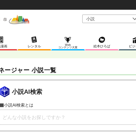
Web
稿漫画
レンタル
絵本ひろば
ビジ
コンテンツ大賞
ネージャー 小説一覧
小説AI検索
小説AI検索とは