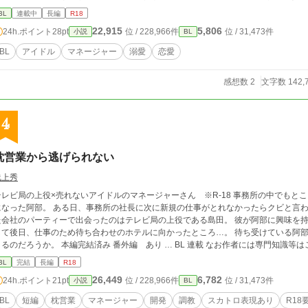
BL
連載中
長編
R18
22,915
5,806
24h.ポイント
28pt
位 / 228,966件
位 / 31,473件
小説
BL
BL
アイドル
マネージャー
溺愛
恋愛
感想数 2
文字数 142,
4
枕営業から逃げられない
浅上秀
レビ局の上役×売れないアイドルのマネージャーさん ※R-18 事務所の中でもとことん売れないアイドルグループのマネージャー
になった阿部。 ある日、事務所の社長に次に新規の仕事がとれなかったらクビと言わ
た会社のパーティーで出会ったのはテレビ局の上役である島田。 彼が阿部に興味を持
て後日、仕事のため待ち合わせのホテルに向かったところ…。 待ち受けている阿部の悲惨な日々。 彼は地獄から抜け出すことはで
きるのだろうか。 本編完結済み 番外編 あり … BL 連載 なお作者には専
BL
完結
長編
R18
26,449
6,782
24h.ポイント
21pt
位 / 228,966件
位 / 31,473件
小説
BL
BL
短編
枕営業
マネージャー
開発
調教
スカトロ表現あり
R18