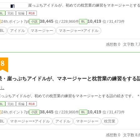
BL
完結
短編
R18
38,445
10,419
24h.ポイント
7pt
位 / 228,966件
位 / 31,473件
小説
BL
BL
アイドル
マネージャー
マネージャー×アイドル
感想数 0
文字数 7,
8
続・崖っぷちアイドルが、マネージャーと枕営業の練習をする
はし
崖っぷ
BL
完結
長編
R18
38,445
10,419
24h.ポイント
7pt
位 / 228,966件
位 / 31,473件
小説
BL
BL
マネージャー×アイドル
アイドル
マネージャー
枕営業
感想数 0
文字数 8,