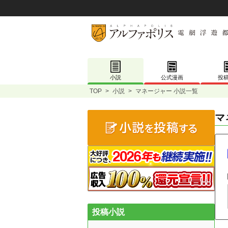
小説
公式漫画
投
TOP
>
小説
>
マネージャー 小説一覧
マ
投稿小説