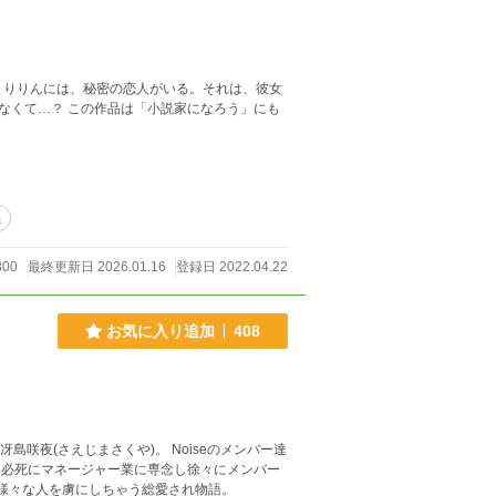
まりりんには、秘密の恋人がいる。それは、彼女
家になろう」にも
係
800
最終更新日 2026.01.16
登録日 2022.04.22
お気に入り追加
408
 必死にマネージャー業に専念し徐々にメンバー
？ メンバー5人、だけではなく様々な人を虜にしちゃう総愛され物語。