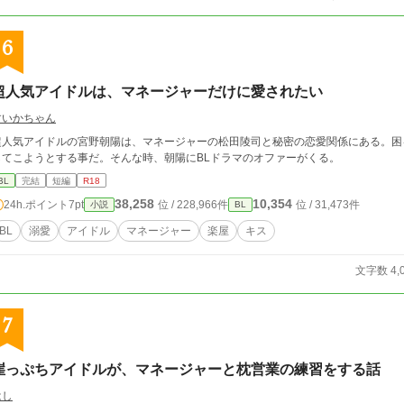
6
超人気アイドルは、マネージャーだけに愛されたい
すいかちゃん
超人気アイドルの宮野朝陽は、マネージャーの松田陵司と秘密の恋愛関係にある。困
してこようとする事だ。そんな時、朝陽にBLドラマのオファーがくる。
BL
完結
短編
R18
38,258
10,354
24h.ポイント
7pt
位 / 228,966件
位 / 31,473件
小説
BL
BL
溺愛
アイドル
マネージャー
楽屋
キス
文字数 4,
7
崖っぷちアイドルが、マネージャーと枕営業の練習をする話
はし