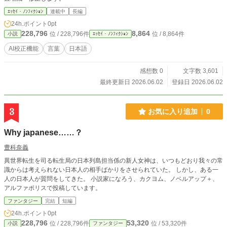
ｴｯｾｲ・ﾉﾝﾌｨｸｼｮﾝ
連載中
長編
24h.ポイント
0pt
228,796
8,864
位 / 228,796件
位 / 8,864件
小説
ｴｯｾｲ・ﾉﾝﾌｨｸｼｮﾝ
AI校正機能
言葉
日本語
感想数 0
文字数 3,601
最終更新日 2026.06.02
登録日 2026.06.02
3
お気に入り追加
0
Why japanese……？
豊科奈義
異世界転生を司る転生局の日本列島担当係の新人女神は、いつもどおり我々の常
識からは考えられない日本人の相手ばかりをさせられていた。 しかし、ある一
人の日本人が質問をしてきた。 小説家になろう、カクヨム、ノベルアップ＋、
アルファポリスで投稿しています。
ファンタジー
完結
短編
24h.ポイント
0pt
228,796
53,320
位 / 228,796件
位 / 53,320件
小説
ファンタジー