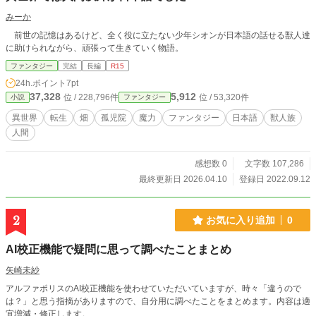
みーか
前世の記憶はあるけど、全く役に立たない少年シオンが日本語の話せる獣人達
に助けられながら、頑張って生きていく物語。
ファンタジー
完結
長編
R15
24h.ポイント
7pt
37,328
5,912
位 / 228,796件
位 / 53,320件
小説
ファンタジー
異世界
転生
畑
孤児院
魔力
ファンタジー
日本語
獣人族
人間
感想数 0
文字数 107,286
最終更新日 2026.04.10
登録日 2022.09.12
2
お気に入り追加
0
AI校正機能で疑問に思って調べたことまとめ
矢崎未紗
アルファポリスのAI校正機能を使わせていただいていますが、時々「違うので
は？」と思う指摘がありますので、自分用に調べたことをまとめます。内容は適
宜増減・修正します。