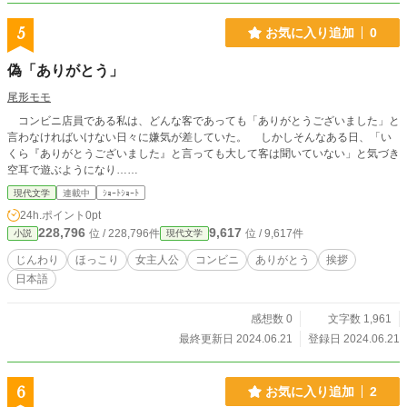
5
お気に入り追加
0
偽「ありがとう」
尾形モモ
コンビニ店員である私は、どんな客であっても「ありがとうございました」と
言わなければいけない日々に嫌気が差していた。 しかしそんなある日、「い
くら『ありがとうございました』と言っても大して客は聞いていない」と気づき
空耳で遊ぶようになり……
現代文学
連載中
ｼｮｰﾄｼｮｰﾄ
24h.ポイント
0pt
228,796
9,617
位 / 228,796件
位 / 9,617件
小説
現代文学
じんわり
ほっこり
女主人公
コンビニ
ありがとう
挨拶
日本語
感想数 0
文字数 1,961
最終更新日 2024.06.21
登録日 2024.06.21
6
お気に入り追加
2