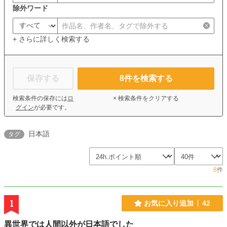
除外ワード
+ さらに詳しく検索する
保存する
8
件を検索する
検索条件の保存には
ロ
× 検索条件をクリアする
グイン
が必要です。
日本語
タグ
8
件
1
お気に入り追加
42
異世界では人間以外が日本語でした