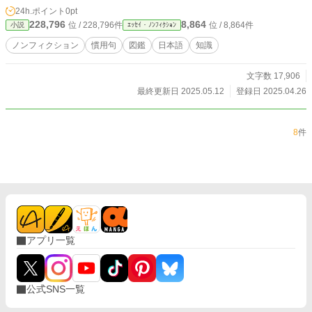
る言葉にも、驚くほどの物語や感情が詰まっています。 この
24h.ポイント
0pt
図鑑を読むことで、言葉に込められた機微や日本語の奥深さ
228,796
8,864
位 / 228,796件
位 / 8,864件
小説
ｴｯｾｲ・ﾉﾝﾌｨｸｼｮﾝ
に触れていただけたら幸いです。 ことばの世界の旅へ、いざ
出発。
ノンフィクション
慣用句
図鑑
日本語
知識
文字数 17,906
最終更新日 2025.05.12
登録日 2025.04.26
8
件
アプリ一覧
公式SNS一覧