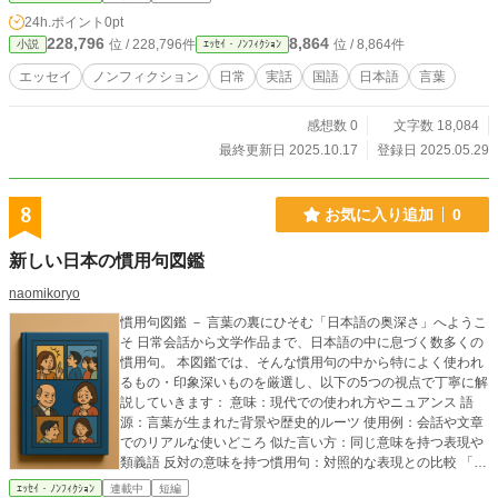
24h.ポイント
0pt
228,796
8,864
位 / 228,796件
位 / 8,864件
小説
ｴｯｾｲ・ﾉﾝﾌｨｸｼｮﾝ
エッセイ
ノンフィクション
日常
実話
国語
日本語
言葉
感想数 0
文字数 18,084
最終更新日 2025.10.17
登録日 2025.05.29
8
お気に入り追加
0
新しい日本の慣用句図鑑
naomikoryo
慣用句図鑑 － 言葉の裏にひそむ「日本語の奥深さ」へようこ
そ 日常会話から文学作品まで、日本語の中に息づく数多くの
慣用句。 本図鑑では、そんな慣用句の中から特によく使われ
るもの・印象深いものを厳選し、以下の5つの視点で丁寧に解
説していきます： 意味：現代での使われ方やニュアンス 語
源：言葉が生まれた背景や歴史的ルーツ 使用例：会話や文章
でのリアルな使いどころ 似た言い方：同じ意味を持つ表現や
類義語 反対の意味を持つ慣用句：対照的な表現との比較 「ひ
ょんなことから」「明後日の方向」など、何気なく使ってい
ｴｯｾｲ・ﾉﾝﾌｨｸｼｮﾝ
連載中
短編