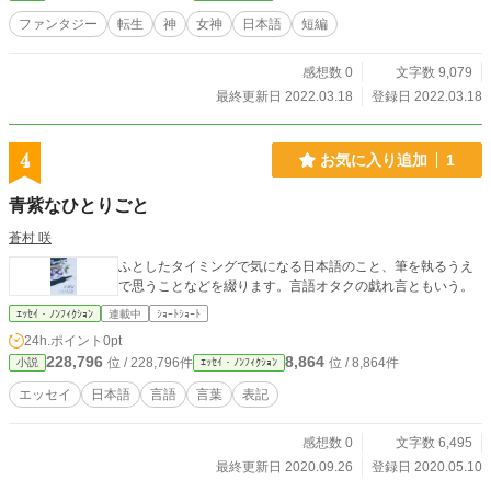
ファンタジー
転生
神
女神
日本語
短編
感想数 0
文字数 9,079
最終更新日 2022.03.18
登録日 2022.03.18
4
お気に入り追加
1
青紫なひとりごと
蒼村 咲
ふとしたタイミングで気になる日本語のこと、筆を執るうえ
で思うことなどを綴ります。言語オタクの戯れ言ともいう。
ｴｯｾｲ・ﾉﾝﾌｨｸｼｮﾝ
連載中
ｼｮｰﾄｼｮｰﾄ
24h.ポイント
0pt
228,796
8,864
位 / 228,796件
位 / 8,864件
小説
ｴｯｾｲ・ﾉﾝﾌｨｸｼｮﾝ
エッセイ
日本語
言語
言葉
表記
感想数 0
文字数 6,495
最終更新日 2020.09.26
登録日 2020.05.10