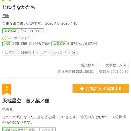
じゆうなかたち
四季
自由な形で書いた詩です。 2020.4.8~2020.4.10
大衆娯楽
完結
ｼｮｰﾄｼｮｰﾄ
24h.ポイント
0pt
228,796
6,072
位 / 228,796件
位 / 6,072件
小説
大衆娯楽
日本語
自由な形
日常
ほっこり
詩
感想数 0
文字数 1,514
最終更新日 2021.06.01
登録日 2021.05.30
7
お気に入り追加
0
天地星空 言ノ葉ノ種
暁香夏
世の中の気になったことなどを綴っていきます。 最初の方は他サイトで公開済
のものになります。
ｴｯｾｲ・ﾉﾝﾌｨｸｼｮﾝ
連載中
ｼｮｰﾄｼｮｰﾄ