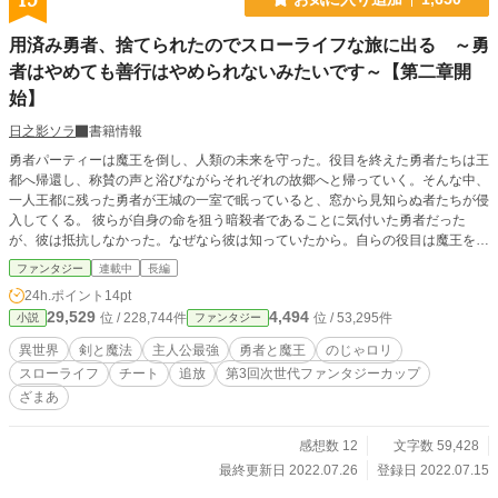
15
用済み勇者、捨てられたのでスローライフな旅に出る ～勇
者はやめても善行はやめられないみたいです～【第二章開
始】
日之影ソラ
書籍情報
勇者パーティーは魔王を倒し、人類の未来を守った。役目を終えた勇者たちは王
都へ帰還し、称賛の声と浴びながらそれぞれの故郷へと帰っていく。そんな中、
一人王都に残った勇者が王城の一室で眠っていると、窓から見知らぬ者たちが侵
入してくる。 彼らが自身の命を狙う暗殺者であることに気付いた勇者だった
が、彼は抵抗しなかった。なぜなら彼は知っていたから。自らの役目は魔王を倒
すこと。それが終われは用済みになることを。 そして、勇者は殺された。 王国
ファンタジー
連載中
長編
の人々は勇者の死を悲しみ、信じないと強く主張する者もいた。勇者が、人々の
24h.ポイント
14pt
英雄が死ぬはずがないと。きっと生きているのだと。 事実、彼は生きていた。
29,529
4,494
位 / 228,744件
位 / 53,295件
小説
ファンタジー
殺された勇者の遺体は、魔王だった少女が作り出した偽者だったのだ。こうして
勇者という肩書から解放された青年は、新たな旅に出る。 元勇者と元魔王のコ
異世界
剣と魔法
主人公最強
勇者と魔王
のじゃロリ
ンビが、世界中を旅していろんなことを体験したり、時に人助けをしたりするお
スローライフ
チート
追放
第3回次世代ファンタジーカップ
話。 男性向けHOTランキング1位＆ファンタジー2位【07/20】
ざまあ
感想数 12
文字数 59,428
最終更新日 2022.07.26
登録日 2022.07.15