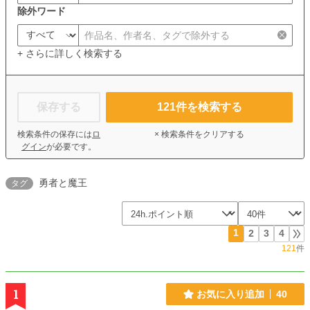
除外ワード
+ さらに詳しく検索する
保存する
121
件を検索する
検索条件の保存には
ロ
× 検索条件をクリアする
グイン
が必要です。
勇者と魔王
タグ
1
2
3
4
121
件
1
お気に入り追加
40