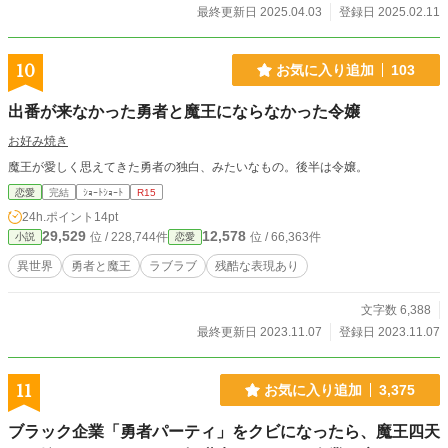
最終更新日 2025.04.03
登録日 2025.02.11
10
お気に入り追加
103
出番が来なかった勇者と魔王にならなかった令嬢
お好み焼き
魔王が愛しく思えてきた勇者の独白、みたいなもの。後半は令嬢。
恋愛
完結
ｼｮｰﾄｼｮｰﾄ
R15
24h.ポイント
14pt
29,529
12,578
位 / 228,744件
位 / 66,363件
小説
恋愛
異世界
勇者と魔王
ラブラブ
残酷な表現あり
文字数 6,388
最終更新日 2023.11.07
登録日 2023.11.07
11
お気に入り追加
3,375
ブラック企業「勇者パーティ」をクビになったら、魔王四天