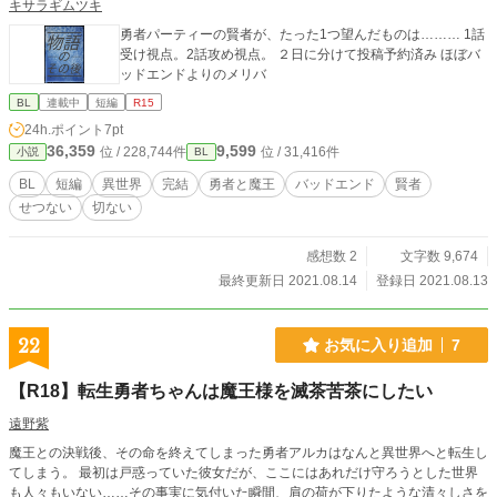
キサラギムツキ
勇者パーティーの賢者が、たった1つ望んだものは……… 1話
受け視点。2話攻め視点。 ２日に分けて投稿予約済み ほぼバ
ッドエンドよりのメリバ
BL
連載中
短編
R15
24h.ポイント
7pt
36,359
9,599
位 / 228,744件
位 / 31,416件
小説
BL
BL
短編
異世界
完結
勇者と魔王
バッドエンド
賢者
せつない
切ない
感想数 2
文字数 9,674
最終更新日 2021.08.14
登録日 2021.08.13
22
お気に入り追加
7
【R18】転生勇者ちゃんは魔王様を滅茶苦茶にしたい
遠野紫
魔王との決戦後、その命を終えてしまった勇者アルカはなんと異世界へと転生し
てしまう。 最初は戸惑っていた彼女だが、ここにはあれだけ守ろうとした世界
も人々もいない……その事実に気付いた瞬間、肩の荷が下りたような清々しさを