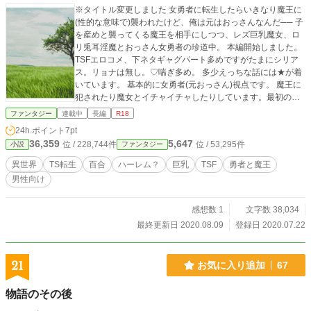
※タイトル変更しました 女勇者に転生したらいきなり魔王に
(性的な意味で)襲われたけど、俺は元はおっさんなんだ── 子
を産めと襲ってくる魔王を相手にしつつ、レズ巨乳魔女、ロ
リ兎耳淫魔とおっさん女勇者の珍道中。 本編開始しました。
TSFエロコメ、下ネタギャグパート多めですがたまにシリア
ス。リョナは無し。♡喘ぎ多め。 多少えっちな話には★が着
いています。 基本的に女勇者(元おっさん)視点です。 魔王に
犯されたり魔女とイチャイチャしたりしています。最初の方
は文字数エロともに控えめですが徐々に増えていきます。 気
ファンタジー
連載中
長編
R18
に入って頂けたらお気に入り登録お願いします！ 感想もお待
24h.ポイント
7pt
ちしております！
36,359
5,647
位 / 228,744件
位 / 53,295件
小説
ファンタジー
異世界
TS転生
百合
ハーレム？
巨乳
TSF
勇者と魔王
男性向け
感想数 1
文字数 38,034
最終更新日 2020.08.09
登録日 2020.07.22
21
お気に入り追加
67
物語のその後