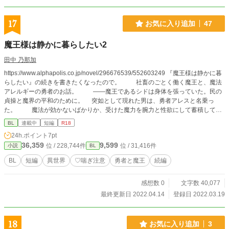
17
お気に入り追加
47
魔王様は静かに暮らしたい2
田中 乃那加
https://www.alphapolis.co.jp/novel/296676539/552603249 『魔王様は静かに暮
らしたい』の続きを書きたくなったので。 社畜のごとく働く魔王と、魔法
アレルギーの勇者のお話。 ――魔王であるシドは身体を張っていた。民の
貞操と魔界の平和のために。 突如として現れた男は、勇者アレスと名乗っ
た。 魔法が効かないばかりか、受けた魔力を腕力と性欲にして蓄積してし
まう男は魔界の脅威である。 だからシドは敢えて彼を魔物と偽り、配下とし
BL
連載中
短編
R18
た。 『ご褒美』として、アレスの夜の相手をさせられることと引き換え
24h.ポイント
7pt
に……。 そんな日々の中、魔城にとある来訪者が足を踏み入れた。 シドの
36,359
9,599
位 / 228,744件
位 / 31,416件
小説
BL
遠い親類にあたる魔女、ファルサ。 彼女は魔界の東部地方を統治していて、
先代魔王 (前任者)の娘。 シドのやることなすことが気に食わないのか、いつ
BL
短編
異世界
♡喘ぎ注意
勇者と魔王
続編
もイチャモンつけていびってくる。イジワル姑のような女。 ……彼女
がやってきたことで新たなトラブルが巻き起こる。 転生勇者 (脳筋ヤンデ
感想数 0
文字数 40,077
レ？) × 忙殺魔王(慢性過労) の、ドタバタエロBL。 ※♡喘ぎあり ※性
癖に忠実 ※地雷原の可能性あり。さすれば回れ右！
最終更新日 2022.04.14
登録日 2022.03.19
18
お気に入り追加
3