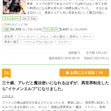
勇者・スコアの息子であるメロディアは剣ではなく包丁を持
つ料理人になる夢を持ち日々研鑽を積んでいた。 するとあ
る日のこと、勇者スコアと共に苦楽を共にして魔王討伐に多
大なる功績を納めた【八英女】の一人であるドロマーと言う
ファンタジー
完結
長編
女竜騎士がメロディアの元に尋ねてきた。伝説の英雄が生き
24h.ポイント
7pt
ていたという事実に心を躍らせるメロディアであったが、実
36,359
5,647
位 / 228,744件
位 / 53,295件
小説
ファンタジー
は【八英女】は魔王の手によって悪の道に堕とされていたの
である。 魔王の『洗脳』によってサキュバスと化したドロ
異世界
ファンタジー
グルメ
剣と魔法
悪堕ち
チート
マーは【八英女】たちが魔王を倒した勇者を逆恨みして、復
勇者と魔王
ハーレムでないなにか
コメディ
讐の機会を狙っていると告白するが… ※この作品は「小説家
になろう」様、「エブリスタ」様でも掲載しております。
感想数 0
文字数 239,143
最終更新日 2024.08.24
登録日 2022.05.11
24
お気に入り追加
99
三十歳、アレだと魔法使いになれるはずが、異世界転生した
ら"イケメンエルフ"になりました。
にのまえ
フツメンの俺は誕生日を迎え三十となったとき、事故にあい、異世界に転生して
エルフに生まれ変わった。 やった！ 両親は美男美女！ 魔法、イケメン、長寿、