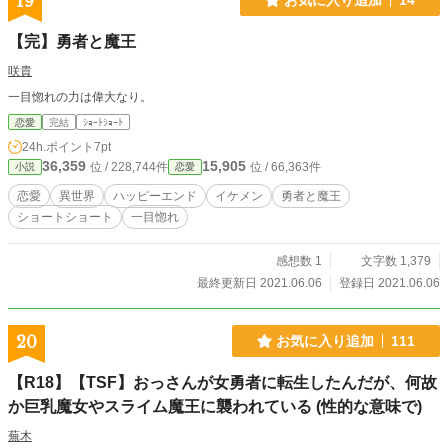
19
のカイルは、否が応にも血と混沌の渦中へと巻き込まれていく。 千人の勇者
の理由とは、黒き獣の正体とは、魔王とは一体何なのか、血で血を洗う救いのな
【完】勇者と魔王
い世界の行末は－－。
咲貴
一目惚れの力は偉大なり。
恋愛
完結
ｼｮｰﾄｼｮｰﾄ
24h.ポイント
7pt
36,359
15,905
位 / 228,744件
位 / 66,363件
小説
恋愛
恋愛
異世界
ハッピーエンド
イケメン
勇者と魔王
ショートショート
一目惚れ
感想数 1
文字数 1,379
最終更新日 2021.06.06
登録日 2021.06.06
20
お気に入り追加
111
【R18】【TSF】おっさんが女勇者に転生したんだが、何故
か巨乳魔女やスライム魔王に襲われている (性的な意味で)
蕪木