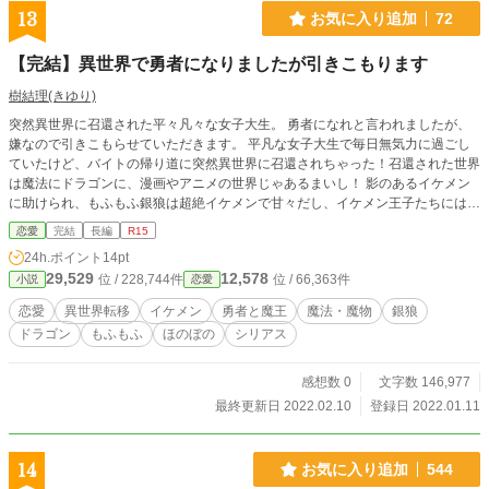
13
お気に入り追加
72
【完結】異世界で勇者になりましたが引きこもります
樹結理(きゆり)
突然異世界に召還された平々凡々な女子大生。 勇者になれと言われましたが、
嫌なので引きこもらせていただきます。 平凡な女子大生で毎日無気力に過ごし
ていたけど、バイトの帰り道に突然異世界に召還されちゃった！召還された世界
は魔法にドラゴンに、漫画やアニメの世界じゃあるまいし！ 影のあるイケメン
に助けられ、もふもふ銀狼は超絶イケメンで甘々だし、イケメン王子たちにはか
らかわれるし。 色んなイケメンに囲まれながら頑張って魔法覚えて戦う、無気
恋愛
完結
長編
R15
力女子大生の成長記録。守りたい大事な人たちが出来るまでのお話。 前半恋愛
24h.ポイント
14pt
面少なめです。後半糖度高めになっていきます。 ※この作品は小説家になろう
29,529
12,578
位 / 228,744件
位 / 66,363件
小説
恋愛
で完結済みです
恋愛
異世界転移
イケメン
勇者と魔王
魔法・魔物
銀狼
ドラゴン
もふもふ
ほのぼの
シリアス
感想数 0
文字数 146,977
最終更新日 2022.02.10
登録日 2022.01.11
14
お気に入り追加
544