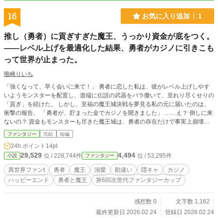
16
お気に入り追加
1
推し（勇者）に貢ぎすぎた魔王、うっかり資金が底をつく。
――レベル上げを最適化した結果、勇者がカジノに引きこも
って世界が止まった。
唯崎りいち
「強くなって、早く会いに来て！」 勇者に恋した私は、彼がレベル上げしやす
いようモンスターを配置し、道端に伝説の武器をバラ撒いて、至れり尽くせりの
「貢ぎ」を続けた。 しかし、至福の魔王城決戦を夢見る私の元に届いたのは、
衝撃の報告。 「勇者が、貯まった金でカジノを開きました」 ……え？ 倒しに来
ないの？ 資金もモンスターも尽きた魔王城は、勇者の存在だけで事実上崩壊。
一方、女難に疲れた隠キャ勇者は、唯一自分を全肯定してくれる「貢ぎ主（魔
ファンタジー
完結
短編
王）」を求めていて――。 貢ぎすぎた魔王×引きこもりたい勇者。 世界を止め
24h.ポイント
14pt
た二人の、斜め上のハッピーエンド！
29,529
4,494
位 / 228,744件
位 / 53,295件
小説
ファンタジー
異世界ファンt
勇者
魔王
溺愛
勘違い
隠キャ
カジノ
ハッピーエンド
勇者と魔王
第6回次世代ファンタジーカップ
感想数 0
文字数 1,162
最終更新日 2026.02.24
登録日 2026.02.24