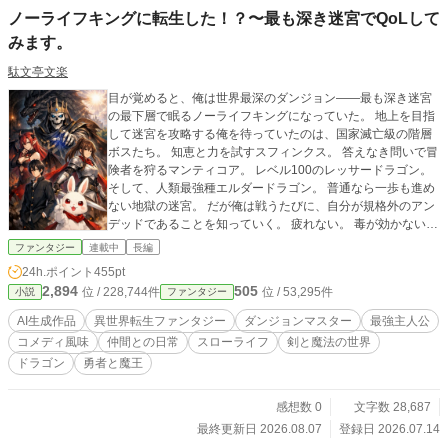
ノーライフキングに転生した！？〜最も深き迷宮でQoLして
みます。
駄文亭文楽
目が覚めると、俺は世界最深のダンジョン――最も深き迷宮
の最下層で眠るノーライフキングになっていた。 地上を目指
して迷宮を攻略する俺を待っていたのは、国家滅亡級の階層
ボスたち。 知恵と力を試すスフィンクス。 答えなき問いで冒
険者を狩るマンティコア。 レベル100のレッサードラゴン。
そして、人類最強種エルダードラゴン。 普通なら一歩も進め
ない地獄の迷宮。 だが俺は戦うたびに、自分が規格外のアン
デッドであることを知っていく。 疲れない。 毒が効かない。
傷は勝手に塞がる。 魔法も使える。 ……そして、ようやく地
ファンタジー
連載中
長編
上へ辿り着いた。 「やっと外だ！」 そう思った瞬間―― 太
24h.ポイント
455pt
陽の光で全身が燃えた。 「あれ？ 俺、アンデッドじゃ
2,894
505
位 / 228,744件
位 / 53,295件
小説
ファンタジー
ね？」 世界最強クラスの力を持ちながら、たった一つ叶えた
い願いは「太陽の下で日向ぼっこ」。 外へ出られる日を夢見
AI生成作品
異世界転生ファンタジー
ダンジョンマスター
最強主人公
て、古代龍ダスクハウトを仲間にし、大魔公姫イシュタリア
コメディ風味
仲間との日常
スローライフ
剣と魔法の世界
を研究員にし、勇者や聖女まで巻き込みながら、今日も最も
ドラゴン
勇者と魔王
深き迷宮のQOL改善が始まる！ これは、世界最強なのに世界
征服には興味がなく、「日向ぼっこ」のためだけに生きるノ
ーライフキングのダンジョンライフである。 ⸻ この作品
感想数 0
文字数 28,687
はAI生成作品になります。
最終更新日 2026.08.07
登録日 2026.07.14