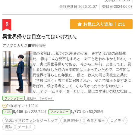
文字数 375,160
最終更新日 2026.01.07
登録日 2024.06.07
3
お気に入り追加
251
異世界帰りは目立ってはいけない。
アノマロカリス
書籍情報
僕の名前は、瑞乃守水月(みのかみ みずき)17歳の高校生
だ。 僕はこんな発言をすると…厨二と思われるかも知れない
が、実は異世界帰りである。 今から二年前…と言っても、異
世界に転移した時の日本時間は止まっていたので、二年間は
異世界で暮らした年数だ。 僕は、数人の同じ高校生と共に
（学校は違う）異世界に召喚された。 そこで魔王を倒す為に
呼ばれ、僕は勇者として…なら良かったのかも知れない
が…？ チームサポーターという…要はコマ使いの様な役目だ
った。 そんな役職の僕なんて、無碍に扱われる…と思ってい
ファンタジー
連載中
ｼｮｰﾄｼｮｰﾄ
たが…？ パーティーメンバーは、皆さん人格者だったので…
24h.ポイント
142pt
それぞれをリスペクトし、パーティー仲は良好な状態で魔王
8,466
1,771
位 / 228,744件
位 / 53,295件
小説
ファンタジー
を倒す事が出来た。 それから僕達は、大いに感謝をされて…
日本へ帰って来た。 …が、ここで1つ問題が起きた。 みんな
第6回次世代ファンタジーカップ
異世界帰り
勇者と魔王
コメディ
の能力は、あまりにも強い力の為に日本に渡った時に失っ
魔法
チート？
た。 僕の能力は…戦闘ではあまり役に立たない物だったの
で、日本でも難なく使えた。 だが、それが良くなかった。 変