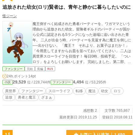
追放された幼女(ロリ)賢者は、青年と静かに暮らしたいのに
怪ジーン
魔王倒すべく結成された勇者パーティーを、ワガママという
理由から追放された幼女。冒険者ギルドのパーティーが国か
ら公式に認定されるSランクになった途端に追い出された青
年。 二人が出会う時、パーティーを見返す為に魔王を倒しに
──出かけない。 「魔王？ それより、お菓子はまだか！」
「今用意してますからお皿を並べておいてください」 二人は
異世界スローライフを目指す！ 毎日0時、投稿予定。 「つい
ロリ」をよろしくお願いします。 完結しました。第二部、4/1
5スタート予定
ファンタジー
完結
長編
R15
24h.ポイント
14pt
29,529
4,494
位 / 228,744件
位 / 53,295件
小説
ファンタジー
異世界
ファンタジー
スローライフ
転移
魔法
幼女
ロリ
追放
勇者と魔王
ざまぁ
感想数 2
文字数 765,867
最終更新日 2019.11.25
登録日 2018.08.11
お気に入り追加
1,650