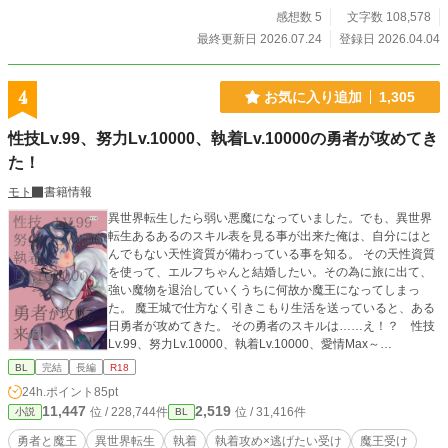
に悪目立ちをして、一部の者達から目を付けられる事に… 僕
感想数 5
文字数 108,578
は一体、どうなってしまうのだろうか？ この物語はフィクシ
最終更新日 2026.07.24
登録日 2026.04.04
ョンです。 実在の人物や団体とは一切関係がありません。
4
お気に入り追加
1,305
性技Lv.99、努力Lv.10000、執着Lv.10000の勇者が攻めてき
た！
モト
書籍情報
異世界転生したら弱い悪魔になっていました。でも、異世界
転生あるあるのスキル表を見る事が出来た俺は、自分にはと
んでもない天性資質が備わっている事を知る。 その天性資質
を使って、エルフちゃんと結婚したい。その為に旅に出て、
強い魔物を退治していくうちに何故か魔王になってしまっ
た。 魔王城で仕方なく引きこもり生活を送っていると、ある
日勇者が攻めてきた。 その勇者のスキルは……え！？ 性技
Lv.99、努力Lv.10000、執着Lv.10000、愛情Max～
～！？！？！？！？！？！ ムーンライトノベルズにも投稿し
BL
完結
長編
R18
ておりすがアルファ版のほうが長編になります。
24h.ポイント
85pt
11,447
2,519
位 / 228,744件
位 / 31,416件
小説
BL
勇者と魔王
異世界転生
執着
執着攻め×逃げたい受け
魔王受け