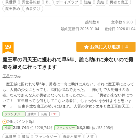
異世界
異世界転移
BL
ボーイズラブ
短編
完結
勇者と魔王
魔王攻め
勇者受け
感想数 0
文字数 9,203
最終更新日 2026.01.04
登録日 2026.01.04
29
お気に入り追加
4
魔王軍の四天王に攫われて早5年、誰も助けに来ないので勇
者を迎えに行ってきます
玉星つづみ
魔王城に囚われて早5年、勇者は一向に助けに来ない。それは魔王軍にとって
も、人質の少女にとっても、深刻な悩みであった。 怖がりで人見知りの勇
者。なんであんな人が勇者となってしまったのか……。 「勇者が来ない件につ
いて！ 五年経っても何もしてこない勇者に、ちょっかいをかけようと思いま
す！」 自由奔放な魔王の勢いに飲まれ、人質の少女シエルと魔王軍四天王レ
インは、勇者にちょっかいをかけることに。 これ本当に意味はあるのか？
ファンタジー
連載中
長編
R15
と思いながらも、ときに冒険の手助けをし、ときに試練を与え、勇者をうまく魔
24h.ポイント
0pt
王城へ誘導する。 プニプニのカメに癒されたり、船旅をしたり、「竜封じの
228,744
53,295
位 / 228,744件
位 / 53,295件
小説
ファンタジー
結界師」なんて呼ばれちゃったり、ファンができたり、竜の背に乗って空を飛ん
だり。 村にいたときより、人質になってからのほうが自由な気がする。正直
異世界
魔法
ファンタジー
勇者と魔王
人質