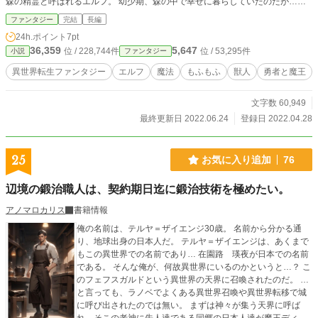
森の精霊と呼ばれるエルフ。 幼少期、森の中で幸せに暮らしていたのだが……
ファンタジー
完結
長編
24h.ポイント
7pt
36,359
5,647
位 / 228,744件
位 / 53,295件
小説
ファンタジー
異世界転生ファンタジー
エルフ
魔法
もふもふ
獣人
勇者と魔王
文字数 60,949
最終更新日 2022.06.24
登録日 2022.04.28
25
お気に入り追加
76
辺境の鍛治職人は、契約期日迄に鍛治技術を極めたい。
アノマロカリス
書籍情報
俺の名前は、テルヤ＝ザイエンジ30歳。 名前から分かる通
り、地球出身の日本人だ。 テルヤ＝ザイエンジは、あくまで
もこの異世界での名前であり… 在園路 瑛夜が日本での名前
である。 そんな俺が、何故異世界にいるのかというと…？ こ
のフェフスガルドという異世界の天界に召喚されたのだ。 …
と言っても、ラノベでよくある異世界召喚や異世界転移で城
に呼び出されたのでは無い。 まずは神々が集う天界に呼ば