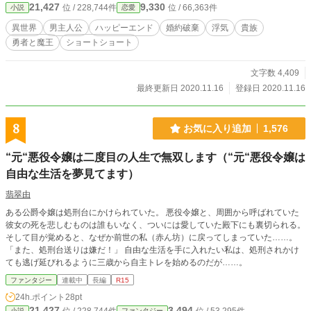
21,427
9,330
位 / 228,744件
位 / 66,363件
小説
恋愛
ったんだな。じゃあお望み通りの世界にしてやろう。
異世界
男主人公
ハッピーエンド
婚約破棄
浮気
貴族
勇者と魔王
ショートショート
文字数 4,409
最終更新日 2020.11.16
登録日 2020.11.16
8
お気に入り追加
1,576
“元“悪役令嬢は二度目の人生で無双します（“元“悪役令嬢は
自由な生活を夢見てます）
翡翠由
ある公爵令嬢は処刑台にかけられていた。 悪役令嬢と、周囲から呼ばれていた
彼女の死を悲しむものは誰もいなく、ついには愛していた殿下にも裏切られる。
そして目が覚めると、なぜか前世の私（赤ん坊）に戻ってしまっていた……。
「また、処刑台送りは嫌だ！」 自由な生活を手に入れたい私は、処刑されかけ
ても逃げ延びれるように三歳から自主トレを始めるのだが……。
ファンタジー
連載中
長編
R15
24h.ポイント
28pt
21,427
3,494
小説
ファンタジー