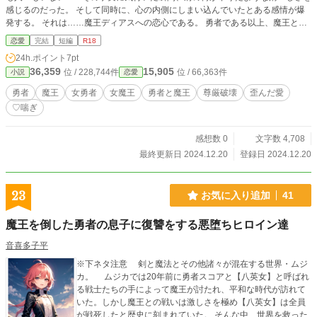
感じるのだった。 そして同時に、心の内側にしまい込んでいたとある感情が爆
発する。 それは……魔王ディアスへの恋心である。 勇者である以上、魔王と結
ばれるなどあってはならない。 それは彼女自身が誰よりも理解していた。だか
恋愛
完結
短編
R18
らこそ、これまでずっと押し殺してきたのだ。 しかしそれはあくまで元の世界
24h.ポイント
7pt
での話。ここ異世界でなら全くもって関係が無い話なのである。 その事実に気
36,359
15,905
位 / 228,744件
位 / 66,363件
小説
恋愛
付いた彼女はどうにかしてディアスを自らの物にするために動き始めた。 そし
てとうとう自らの策でディアスを無力化することに成功したアルカは、ついに魔
勇者
魔王
女勇者
女魔王
勇者と魔王
尊厳破壊
歪んだ愛
王をその手で滅茶苦茶にすることに……。 ※この作品は『転生魔王様は静かに
♡喘ぎ
暮らしたい』の後日談的なものになるので、そちらを先に読まれることを強くオ
ススメします。
感想数 0
文字数 4,708
最終更新日 2024.12.20
登録日 2024.12.20
23
お気に入り追加
41
魔王を倒した勇者の息子に復讐をする悪堕ちヒロイン達
音喜多子平
※下ネタ注意 剣と魔法とその他諸々が混在する世界・ムジ
カ。 ムジカでは20年前に勇者スコアと【八英女】と呼ばれ
る戦士たちの手によって魔王が討たれ、平和な時代が訪れて
いた。しかし魔王との戦いは激しさを極め【八英女】は全員
が戦死したと歴史に刻まれていた。 そんな中、世界を救った