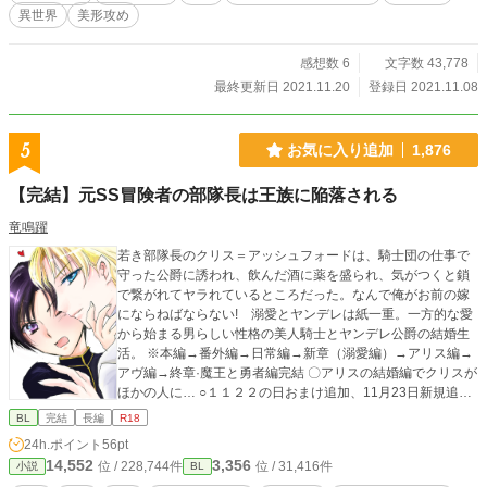
異世界
美形攻め
感想数 6
文字数 43,778
最終更新日 2021.11.20
登録日 2021.11.08
5
お気に入り追加
1,876
【完結】元SS冒険者の部隊長は王族に陥落される
竜鳴躍
若き部隊長のクリス＝アッシュフォードは、騎士団の仕事で
守った公爵に誘われ、飲んだ酒に薬を盛られ、気がつくと鎖
で繋がれてヤラれているところだった。なんで俺がお前の嫁
にならねばならない! 溺愛とヤンデレは紙一重。一方的な愛
から始まる男らしい性格の美人騎士とヤンデレ公爵の結婚生
活。 ※本編→番外編→日常編→新章（溺愛編）→アリス編→
アヴ編→終章·魔王と勇者編完結 〇アリスの結婚編でクリスが
ほかの人に… ○１１２２の日おまけ追加、11月23日新規追加
https://www.alphapolis.co.jp/novel/355043923/22544245/epi
BL
完結
長編
R18
sode/4928601 〇１１月３０日表紙を元に戻し。ちょこっと
24h.ポイント
56pt
お話追加しました。
14,552
3,356
位 / 228,744件
位 / 31,416件
小説
BL