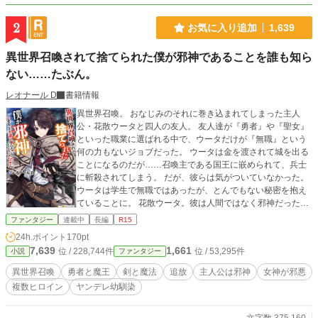
2
お気に入り追加
1,639
異世界召喚されて捨てられた僕が邪神であることを誰も知ら
ない……たぶん。
レオナール D
書籍情報
異世界召喚。 おなじみのそれに巻き込まれてしまった主人
公・花散ウータと四人の友人。 友人達が『勇者』や『聖女』
といった職業に選ばれる中で、ウータだけが『無職』という
何の力もないジョブだった。 ウータは金を渡されて城を出る
ことになるのだが……召喚主である国王に嵌められて、兵士
に斬殺されてしまう。 だが、彼らは気がついていなかった。
ウータは学生で無職ではあったが、とんでもない秘密を抱え
ていることに。 花散ウータ。彼は人間ではなく邪神だったの
である。
ファンタジー
連載中
長編
R15
24h.ポイント
170pt
7,639
1,661
位 / 228,744件
位 / 53,295件
小説
ファンタジー
異世界召喚
勇者と魔王
剣と魔法
追放
主人公は邪神
女神が邪悪
複数ヒロイン
ヤンデレ幼馴染