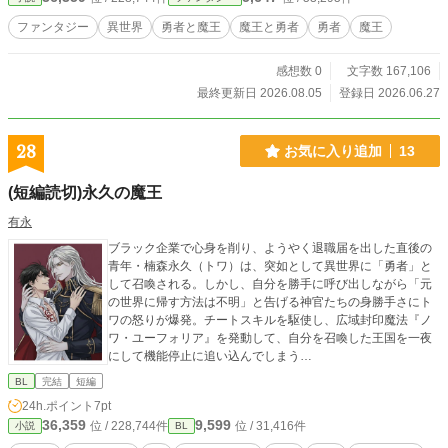
ファンタジー
異世界
勇者と魔王
魔王と勇者
勇者
魔王
感想数 0
文字数 167,106
最終更新日 2026.08.05
登録日 2026.06.27
28
お気に入り追加
13
(短編読切)永久の魔王
有永
​ブラック企業で心身を削り、ようやく退職届を出した直後の
青年・楠森永久（トワ）は、突如として異世界に「勇者」と
して召喚される。しかし、自分を勝手に呼び出しながら「元
の世界に帰す方法は不明」と告げる神官たちの身勝手さにト
ワの怒りが爆発。チートスキルを駆使し、広域封印魔法『ノ
ワ・ユーフォリア』を発動して、自分を召喚した王国を一夜
にして機能停止に追い込んでしまう…
BL
完結
短編
24h.ポイント
7pt
36,359
9,599
位 / 228,744件
位 / 31,416件
小説
BL