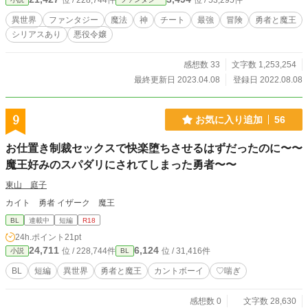
位 / 228,744件
位 / 53,295件
異世界
ファンタジー
魔法
神
チート
最強
冒険
勇者と魔王
シリアスあり
悪役令嬢
感想数 33
文字数 1,253,254
最終更新日 2023.04.08
登録日 2022.08.08
9
お気に入り追加
56
お仕置き制裁セックスで快楽堕ちさせるはずだったのに〜〜
魔王好みのスパダリにされてしまった勇者〜〜
東山 庭子
カイト 勇者 イザーク 魔王
BL
連載中
短編
R18
24h.ポイント
21pt
24,711
6,124
位 / 228,744件
位 / 31,416件
小説
BL
BL
短編
異世界
勇者と魔王
カントボーイ
♡喘ぎ
感想数 0
文字数 28,630