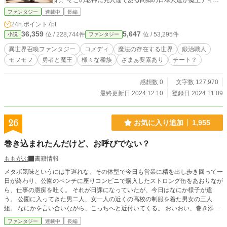
れ、そこの老神に先人達である同郷の日本人達が魔王ディグ
スランゼスと呼ばれる魔王を討伐する為の武器を製作して欲
ファンタジー
連載中
長編
しいという話だった。 …というか、こう言った異世界召喚の
24h.ポイント
7pt
場合…神々達から聖剣を与えられるものでは無いのか…普通
36,359
5,647
位 / 228,744件
位 / 53,295件
小説
ファンタジー
は？ ところが、この世界に魔王が出現したのは今回が初めて
では無い。 大体300年周期で出現すると言う話だった。 以前
異世界召喚ファンタジー
コメディ
魔法の存在する世界
鍛治職人
までは、異世界召喚で呼ばれた異世界人の勇者には、神々か
モフモフ
勇者と魔王
様々な種族
ざまぁ要素あり
チート？
ら与えられた聖剣を渡していたのだが…？ 神から与えられた
聖剣も万能では無い。 八代目の魔王迄には効果があったのだ
が、対抗策を身に付けたのか…九代目からは聖剣の効果が薄
感想数 0
文字数 127,970
くなり、今後の対策として、十代目の魔王からは地上の鍛治
最終更新日 2024.12.10
登録日 2024.11.09
職人が創り出した技術の武器でなんとか撃退をして貰ってい
た。 だが、時代の流れの所為なのか…？ 現在の鍛治職人達が
創り出した武器では、とても魔王討伐が可能とは思えない程
26
お気に入り追加
1,955
に衰退してしまっていて、ならば…勇者以外に新たに鍛治職
人を地球から呼び出そうとして、瑛夜が召喚されたのだっ
巻き込まれたんだけど、お呼びでない？
た。 神々達も魔王を倒してくれる者達の選考は、疎かにはし
ていない。 勇者達は正義感の強い若者達が選ばれた。 そして
ももがぶ
書籍情報
鍛治職人には厳選なる選考の末に、在園路家第二十七代刀工
メタボ気味というには手遅れな、その体型で今日も営業に精を出し歩き回って一
士の瑛夜が呼び出されたのだった…のだが？ この辺は神の誤
日が終わり、公園のベンチに座りコンビニで購入したストロング缶をあおりなが
算的部分があった。 瑛斗は刀鍛冶士の家系だけど、刀匠では
ら、仕事の愚痴を吐く。 それが日課になっていたが、今日はなにか様子が違
なく、刀工である。 ※この世界では、刀工は刀匠より下の立
う。 公園に入ってきた男二人、女一人の近くの高校の制服を着た男女の三人
場という意味である。 刀造りの技術は有してはいるが、まだ
組。 なにかを言い合いながら、こっちへと近付いてくる。 おいおい、巻き添え
師匠から認められた訳では無い。 瑛夜よりも上の刀匠を呼び
なんかごめんだぞと思っていたが、彼らの足元に魔法陣の様な紋様が光りだす。
たかったが、その刀匠の年齢が年配過ぎて耐えられないと思
ファンタジー
連載中
長編
へ〜綺麗だなとか思っていたら、座っていたベンチまで光に包まれる。 なにか