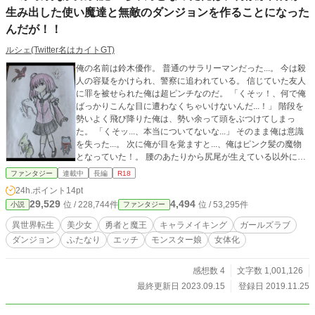
生み出した使い魔達と無敵のダンジョンを作ることになった
んだが！！
ルシェ(Twitter名はカイトGT)
俺の名前は鈴木優作。 普通のサラリーマンだった...。 今は殺
人の容疑をかけられ、警察に追われている。 信じていた友人
に罪を被せられた俺は超ピンチなのだ。 「くそッ！、何で俺
ばっかりこんな目に遭わなくちゃいけないんだ...！」 階段を
勢いよく飛び降りた俺は、勢い余って頭をぶつけてしまっ
た。 「くそッ...、本当についてないな...」 そのまま俺は意識
を失った...。 次に俺が目を覚ますと...、俺はピンク髪の魔物
となっていた！。 腰のあたりから尻尾が生えている以外には
普通の人の様にしか見えないが、とにかく魔物だ！。 訳も分
ファンタジー
連載中
長編
R18
からないまま始まる俺(美幼女♡)の異世界生活。 取り敢えず
24h.ポイント
14pt
自分の胸を揉んでみよう...。 フニ♡フニ♡。 「おおう...♡」
29,529
4,494
位 / 228,744件
位 / 53,295件
小説
ファンタジー
(ちっちゃいけど...、柔らかい♡) この体は力がとても弱く...胸
も小さい...が、顔は良いのでこれから先の成長がとても楽し
異世界転生
美少女
勇者と魔王
キャラメイキング
ガールズラブ
みだ...グフフ...♡。 (小説家になろう様にて、何故かブックマ
ダンジョン
ふたなり
エッチ
モンスター娘
女体化
ーク600件達成した上に50万再生行ってる作品です...、作者的
には完全にまったくをもって100%謎ですねぇ！！)
感想数 4
文字数 1,001,126
最終更新日 2023.09.15
登録日 2019.11.25