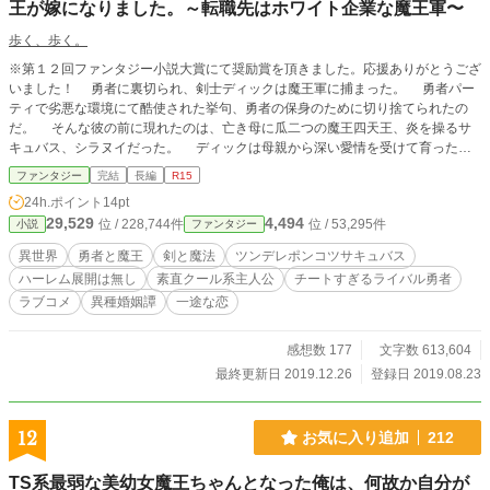
王が嫁になりました。～転職先はホワイト企業な魔王軍〜
歩く、歩く。
※第１２回ファンタジー小説大賞にて奨励賞を頂きました。応援ありがとうござ
いました！ 勇者に裏切られ、剣士ディックは魔王軍に捕まった。 勇者パー
ティで劣悪な環境にて酷使された挙句、勇者の保身のために切り捨てられたの
だ。 そんな彼の前に現れたのは、亡き母に瓜二つの魔王四天王、炎を操るサ
キュバス、シラヌイだった。 ディックは母親から深い愛情を受けて育った男
である。彼にとって母親は全てであり、一目見た時からシラヌイに母親の影を重
ファンタジー
完結
長編
R15
ねていた。 シラヌイは愛情を知らないサキュバスである。落ちこぼれ淫魔だ
24h.ポイント
14pt
った彼女は、死に物狂いの努力によって四天王になったが、反動で自分を傷つけ
29,529
4,494
位 / 228,744件
位 / 53,295件
小説
ファンタジー
る事でしか存在を示せなくなっていた。 スカウトを受け魔王軍に入ったディ
ックは、シラヌイの副官として働く事に。 魔王軍は人間関係良好、福利厚生
異世界
勇者と魔王
剣と魔法
ツンデレポンコツサキュバス
の整ったホワイトであり、ディックは暖かく迎えられた。 そんな中で彼に支
ハーレム展開は無し
素直クール系主人公
チートすぎるライバル勇者
えられ、少しずつ愛情を知るシラヌイ。やがて2人は種族を超えた恋人同士にな
ラブコメ
異種婚姻譚
一途な恋
る。 ただ、一つ問題があるとすれば…… サキュバスなのに、シラヌイは手
を触れただけでも狼狽える、ウブな恋愛初心者である事だった。 連載状況
【第一部】いちゃいちゃラブコメ編 完結 【第二部】結ばれる恋人編 完結
感想数 177
文字数 613,604
【第三部】二人の休息編 完結 【第四部】愛のエルフと力のドラゴン編 完結
最終更新日 2019.12.26
登録日 2019.08.23
【第五部】魔女の監獄編 完結 【第六部】最終章 完結
12
お気に入り追加
212
TS系最弱な美幼女魔王ちゃんとなった俺は、何故か自分が