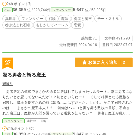
っての瑛斗だったのだった。 果たして瑛夜は、魔王を倒せら
24h.ポイント
7pt
やばいとベンチの上に立つと、いつの間にかさっきの女子高校生も横に立ってい
れる様な武器を作り出す事は出来るのだろうか？
36,359
5,647
位 / 228,744件
位 / 53,295件
小説
ファンタジー
た。 彼らが光に包まれると同時にこの場から姿を消す。 「マジか……」 そう思
っていたら、自分達の体も光りだす。 「怖い……」 そう言って女子高校生に抱
異世界
ファンタジー
召喚
魔法
勇者と魔王
チートスキル
き付かれるが俺だって怖いんだよ。
巻き込まれ召喚
もしかしてハーレム
恋愛
感想数 71
文字数 491,798
最終更新日 2024.04.16
登録日 2022.07.07
27
お気に入り追加
2
殴る勇者と斬る魔王
輝波斗
勇者選定の儀式でまさかの勇者に選ばれてしまったウルラート。別に勇者にな
りたいとか思ってないんだが！？剣とかいらねー！ そして相棒となる魔族を
召喚し、魔王を倒すための旅に出る……はずだった。しかし、そこで召喚された
のは……まさかの魔王本人！？ 装備はハンコと宙を舞う数枚の書類。召喚さ
れた魔王は、魔物が人間を襲っている現状を知らない？ 勇者と魔王が織りな
す出会いは、やがて世界の真実に立ち向かう旅へと繋がっていく。
ファンタジー
連載中
長編
24h.ポイント
7pt
36,359
5,647
位 / 228,744件
位 / 53,295件
小説
ファンタジー