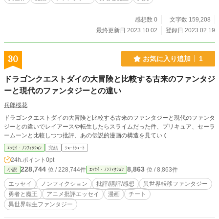
このままでいいかな、とも思うけど、やっぱり…… いつか勇者に助けられ、
人質としての役目を全うしたい！ 人々の想いを背負った勇者一行と、強大な
感想数 0
文字数 159,208
力を持つ魔王軍との戦いが、今……え、始まらない？ これは、勇者の冒険の
裏方で活躍していた、人質の少女の物語である。 小説家になろうにも投稿し
最終更新日 2023.10.02
登録日 2023.02.19
ています。
30
お気に入り追加
1
ドラゴンクエストダイの大冒険と比較する古来のファンタジ
ーと現代のファンタジーとの違い
兵郎桜花
ドラゴンクエストダイの大冒険と比較する古来のファンタジーと現代のファンタ
ジーとの違いでレイアースや転生したらスライムだった件、プリキュア、セーラ
ームーンと比較しつつ批評、あの伝説的漫画の構造を見ていく
ｴｯｾｲ・ﾉﾝﾌｨｸｼｮﾝ
完結
ｼｮｰﾄｼｮｰﾄ
24h.ポイント
0pt
228,744
8,863
位 / 228,744件
位 / 8,863件
小説
ｴｯｾｲ・ﾉﾝﾌｨｸｼｮﾝ
エッセイ
ノンフィクション
批評/講評/感想
異世界転移ファンタジー
勇者と魔王
アニメ批評エッセイ
漫画
チート
異世界転生ファンタジー