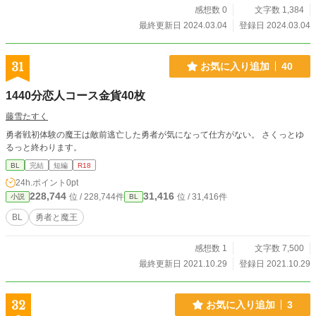
感想数 0
文字数 1,384
最終更新日 2024.03.04
登録日 2024.03.04
31
お気に入り追加
40
1440分恋人コース金貨40枚
藤雪たすく
勇者戦初体験の魔王は敵前逃亡した勇者が気になって仕方がない。 さくっとゆ
るっと終わります。
BL
完結
短編
R18
24h.ポイント
0pt
228,744
31,416
位 / 228,744件
位 / 31,416件
小説
BL
BL
勇者と魔王
感想数 1
文字数 7,500
最終更新日 2021.10.29
登録日 2021.10.29
32
お気に入り追加
3