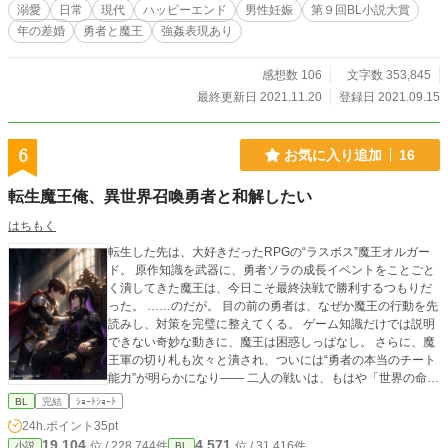
溺愛
日常
現代
ハッピーエンド
男性妊娠
第９回BL小説大賞
年の差婚
勇者と魔王
強姦表現あり
感想数 106
文字数 353,845
最終更新日 2021.11.20
登録日 2021.09.15
6
お気に入り追加
16
転生魔王俺、異世界召喚勇者と和解したい
はちもく
転生した先は、大好きだったRPGの“ラスボス”魔王オルガー
ド。 原作知識を武器に、勇者ソラの成長イベントをことごと
く潰してきた魔王は、今日こそ最終決戦で勝利するつもりだ
った。 ……のだが。 目の前の勇者は、なぜか魔王の行動を先
読みし、対策を完璧に整えてくる。 ゲーム知識だけでは説明
できない奇妙な動きに、魔王は困惑しっぱなし。 さらに、魔
王軍の切り札も次々と潰され、ついには“勇者の本当のチート
能力”が明らかになり―― 二人の戦いは、もはや「世界の命
運」より「どうやって話を終わらせるか」の知恵比べに。 果
BL
完結
ｼｮｰﾄｼｮｰﾄ
たして勇者は元の世界へ帰れるのか？ 魔王は平和な魔界を守
24h.ポイント
35pt
り切れるのか？ そして、二人の奇妙な関係はどこへ向かうの
19,104
4,571
位 / 228,744件
位 / 31,416件
小説
BL