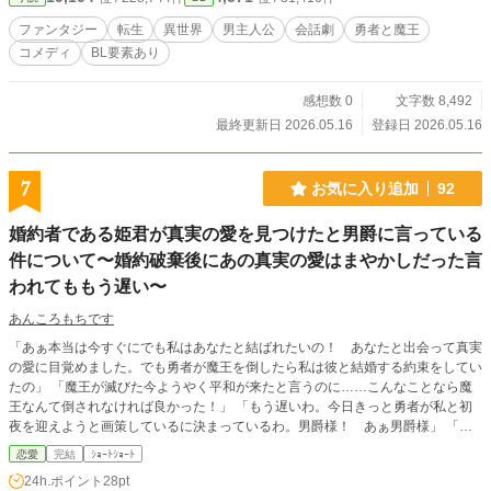
か――。 ゲーム知識×転生×メタ会話が炸裂する、 ハイテンポ
コメディ・ファンタジー。
ファンタジー
転生
異世界
男主人公
会話劇
勇者と魔王
コメディ
BL要素あり
感想数 0
文字数 8,492
最終更新日 2026.05.16
登録日 2026.05.16
7
お気に入り追加
92
婚約者である姫君が真実の愛を見つけたと男爵に言っている
件について〜婚約破棄後にあの真実の愛はまやかしだった言
われてももう遅い〜
あんころもちです
「あぁ本当は今すぐにでも私はあなたと結ばれたいの！ あなたと出会って真実
の愛に目覚めました。でも勇者が魔王を倒したら私は彼と結婚する約束をしてい
たの」 「魔王が滅びた今ようやく平和が来たと言うのに……こんなことなら魔
王なんて倒されなければ良かった！」 「もう遅いわ。今日きっと勇者が私と初
夜を迎えようと画策しているに決まっているわ。男爵様！ あぁ男爵様」 「運
命はなんて残酷なんだ……」 そう言って魔王討伐祝賀パーティーで俺を放置し
恋愛
完結
ｼｮｰﾄｼｮｰﾄ
て盛り上がる2人。 信じていた幼馴染の姫には裏切られるわ、魔王討伐したのに
24h.ポイント
28pt
恨まれるわで散々じゃねぇか。 そうかそうか、魔王なんて倒されなければ良か