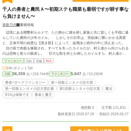
千人の勇者と農民Ａ〜初期ステも職業も最弱ですが耕す事な
ら負けません〜
登龍乃月
書籍情報
辺境にある開墾村ルルドで、ただ静かに畑を耕し家族と共に貧しくも平穏に暮
らしていた農民の少年カイル。 しかしその日常は、突如体に襲いかかる異変
と、正体不明の凶悪な【黒き獣】によって、血飛沫と絶叫の中に消え去った。
目の前で肉親を惨殺され、すべてを失ったカイルだが、村人達から向けられる
のは恐怖と怒りの眼差し。 巨大な獣を何とか倒したカイルすら、村人達から
は化物に見え、声をかける事も手助けする事も無かった。 そんなカイルの前
ファンタジー
完結
長編
R15
に、幼い頃に別れた幼馴染の少女ルーナが現れ「世界を見に行こう」とその手を
24h.ポイント
7pt
引いた。 カイルは使い古したシャベルを背負い、家族の形見を持って当ての
36,359
5,647
位 / 228,744件
位 / 53,295件
小説
ファンタジー
無い旅に出た。 かつて戦場を渡り歩いた獣人の傭兵レブル、酒を愛するエル
フの魔法使いサーニャを仲間にする。 二度目の黒き獣の襲撃を辛くも退けて
勇者×ダークファンタジー
第一回新エンタメ小説大賞
旅を続けるカイル達。 そこに各国で勇者と呼ばれる英雄が誕生し、魔王討伐
第一回新エンタメ小説大賞応募
第1回新エンタメ小説大賞
魔法
の為に仲間を集めているという情報が入ったが、自分には関係のない事だと考え
R15は保険です
勇者と魔王
るカイル。 カイルは敵を倒す度に脅威的な速度でステータスが上昇する事に
気付き、ステータスを開くとそこには【勇者】という文字が記載されていた。
そんなカイルの前に現れる魔人、そして幼馴染ルーナの喪失。 家族や幼馴
感想数 0
文字数 121,831
染を奪っていく世界に、魔王に対する憎悪と怒りが頂点に達した時、カイルの体
最終更新日 2026.07.29
登録日 2026.06.27
が黒き獣へと変貌し始める。 世界に誕生した勇者は総勢千人、対するのは世
界を混沌と血泥に落とし込む一人の魔王。 魔王を神と崇める魔神教は神の代
理人として、世界中に災厄をもたらす。 勇者として覚醒してしまった農民Ａ
お気に入り追加
14