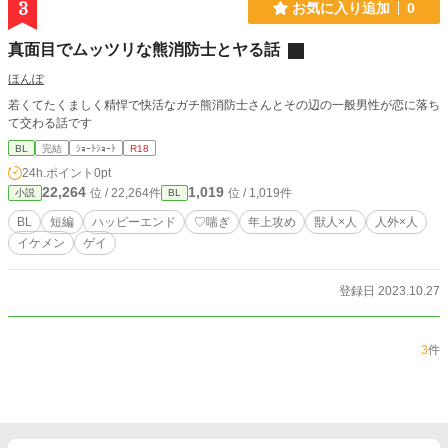
3
お気に入り追加
0
真面目でムッツリな熊消防士とヤる話
ほんぽ
若くてたくましく精悍で快活なガチ熊消防士さんとその辺の一般男性が恋に落ち
て交わる話です
BL
完結
ｼｮｰﾄｼｮｰﾄ
R18
24h.ポイント
0pt
22,264
1,019
位 / 22,264件
位 / 1,019件
小説
BL
BL
短編
ハッピーエンド
♡喘ぎ
年上攻め
獣人×人
人外×人
イケメン
ゲイ
登録日 2023.10.27
3
件