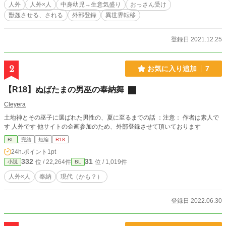
人外
人外×人
中身幼児→生意気盛り
おっさん受け
獣姦させる、される
外部登録
異世界転移
登録日 2021.12.25
2
お気に入り追加
7
【R18】ぬばたまの男巫の奉納舞
Cleyera
土地神とその巫子に選ばれた男性の、夏に至るまでの話 ：注意： 作者は素人で
す 人外です 他サイトの企画参加のため、外部登録させて頂いております
BL
完結
短編
R18
24h.ポイント
1pt
332
31
位 / 22,264件
位 / 1,019件
小説
BL
人外×人
奉納
現代（かも？）
登録日 2022.06.30