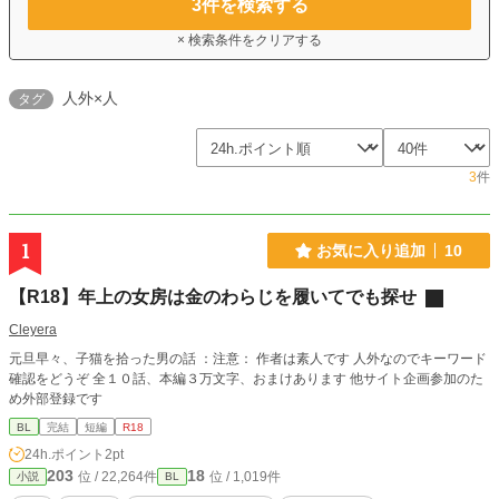
3
件を検索する
× 検索条件をクリアする
人外×人
タグ
3
件
1
お気に入り追加
10
【R18】年上の女房は金のわらじを履いてでも探せ
Cleyera
元旦早々、子猫を拾った男の話 ：注意： 作者は素人です 人外なのでキーワード
確認をどうぞ 全１０話、本編３万文字、おまけあります 他サイト企画参加のた
め外部登録です
BL
完結
短編
R18
24h.ポイント
2pt
203
18
位 / 22,264件
位 / 1,019件
小説
BL