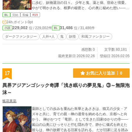
に歩む、妖物退治の日々。 少年と鬼、薬と病、宿命と情愛。
やがて明かされる、根夢の秘密と、心の奥に秘めた想い──
妖しくも切ない、和風BLファンタジー第一弾。 原作：croe
BL
完結
長編
R15
（黒絵屋） croe氏は創作仲間で、世界観の原作者となりま
24h.ポイント
0pt
す。 今作のキャラクターや設定、物語は狐花真凪による一次
229,002
31,486
位 / 229,002件
位 / 31,486件
小説
BL
創作です。 ◆本作は他媒体（書籍・Pixiv）でも公開していま
す。 本掲載分ではキスなどの身体的接触や暗転表現を含みま
ダークファンタジー
人外×人
鬼
妖怪
和風ファンタジー
すが、直接的な成人向け描写は含まれていません。 Pixivでは
一部シーンをサンプルとして掲載しています。 書籍版には、
感想数 0
文字数 80,181
加筆した成人向け描写を含みます。 ◆完結まで毎日22時更新
です。
最終更新日 2026.02.26
登録日 2026.02.05
17
お気に入り追加
0
異界アジアンゴシック奇譚「浅き眠りの夢見鬼」③～無限泡
沫～
狐花真凪
薬師としての歩みを重ねた朱華とあさきは、猫又の少女・ア
ズキと共に、育ての親・榊の遺骨を納めるため、京都へと向
かう。 榊がかつて「竜胆」として生きた旧家ゆかりの寺――
嵐山の山奥にひっそりと佇む隠れ寺で、静かに儀式を終えた
彼らは、榊の故郷である旧家を訪れる。 だが旧家に足を踏み