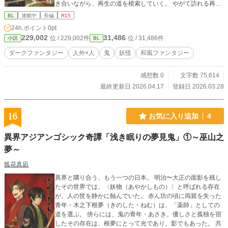
き合いながら、再生の道を模索していく。 やがて訪れる再会
と、告げられぬ別れの兆し。 過去が静かに爪を立てる時、心
BL
連載中
長編
R15
の奥深くに眠っていた力が、静かに目を覚ます―― 薬師と鬼
24h.ポイント
0pt
が歩む、交わりの奇譚。 その第二章が、いま紡がれ始める。
229,002
31,486
位 / 229,002件
位 / 31,486件
小説
BL
原作：croe（黒絵屋） croe氏は創作仲間で、世界観の原作者
となります。 今作のキャラクターや設定、物語は狐花真凪に
ダークファンタジー
人外×人
鬼
妖怪
和風ファンタジー
よる一次創作です。 ◆本作は他媒体（書籍・Pixiv）でも公開
しています。 本掲載分ではキスなどの身体的接触や暗転表現
感想数 0
文字数 75,614
を含みますが、直接的な成人向け描写は含まれていません。
Pixivでは一部シーンをサンプルとして掲載しています。 書籍
最終更新日 2026.04.17
登録日 2026.03.28
版には、加筆した成人向け描写を含みます。
16
お気に入り追加
4
異界アジアンゴシック奇譚「浅き眠りの夢見鬼」①～巫山之
夢～
狐花真凪
異界と隣り合う、もう一つの日本。 明治〜大正の面影を残し
たその世界では、〈妖物（あやかしもの）〉と呼ばれる存在
が、人の世を静かに蝕んでいた。 赤ん坊の頃に両親を失った
青年・木之下根夢（きのした・ねむ）は、「薬師」としての
道を選ぶ。 傍らには、鬼の青年・あさき。優しさと孤独を宿
したその存在は、根夢にとって光であり、影でもあった。 共