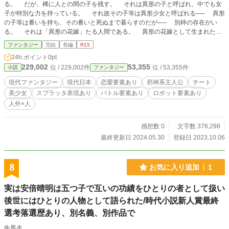
る。 だが、稀に人との間の子を残す。 それは異形の子と呼ばれ、中でも女
子が特別な力を持っている。 それ故その子等は異形少女と呼ばれる── 異形
の子等は番いを持ち、その番いと死ぬまで暮らすのだが── 別枠の存在がい
る。 それは「異形の花嫁」たる人間である。 異形の花嫁として生まれた人
間は異形から狙われる。 異形の子等は花嫁を求める。 故に両者は対立す
ファンタジー
完結
長編
R15
る、そして異形の子等によって捕食ないしは撃退される。 それは何故か、異
24h.ポイント
0pt
形の子に創造の邪神を食らい、創造の邪神となった者がいるからだ── ※「クト
229,002
53,355
位 / 229,002件
位 / 53,355件
小説
ファンタジー
ゥルフ系の異形少女は番いと花嫁に夢中～浮気？ いいえ本能ですので違いま
す‼～」からタイトルを変更しました。2023/10/30
現代ファンタジー
現代日本
恋愛要素あり
邪神系主人公
チート
美少女
スプラッタ表現あり
バトル要素あり
ロボット要素あり
人外×人
感想数 0
文字数 376,298
最終更新日 2024.05.30
登録日 2023.10.06
8
お気に入り追加
1
実は安倍晴明は五つ子で互いの功績をひとりの者として扱い
後世にはひとりの人物として語られた/時代小説新人賞最終
選考落選歴あり、別名義、別作品で
牛馬走