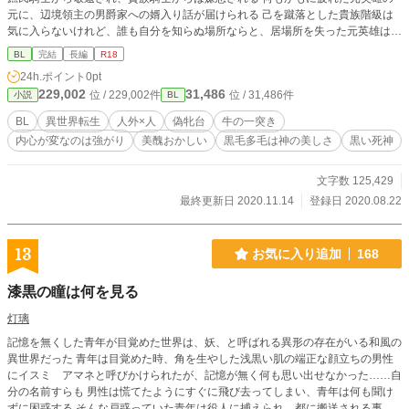
元に、辺境領主の男爵家への婿入り話が届けられる 己を蹴落とした貴族階級は
気に入らないけれど、誰も自分を知らぬ場所ならと、居場所を失った元英雄は辺
境へ向かった ：注意： 素人です 人外です 真面目の皮を被った変です タグをど
BL
完結
長編
R18
うぞ 月光さんにもいます
24h.ポイント
0pt
229,002
31,486
位 / 229,002件
位 / 31,486件
小説
BL
BL
異世界転生
人外×人
偽牝台
牛の一突き
内心が変なのは強がり
美醜おかしい
黒毛多毛は神の美しさ
黒い死神
文字数 125,429
最終更新日 2020.11.14
登録日 2020.08.22
13
お気に入り追加
168
漆黒の瞳は何を見る
灯璃
記憶を無くした青年が目覚めた世界は、妖、と呼ばれる異形の存在がいる和風の
異世界だった 青年は目覚めた時、角を生やした浅黒い肌の端正な顔立ちの男性
にイスミ アマネと呼びかけられたが、記憶が無く何も思い出せなかった……自
分の名前すらも 男性は慌てたようにすぐに飛び去ってしまい、青年は何も聞け
ずに困惑する そんな戸惑っていた青年は役人に捕えられ、都に搬送される事に