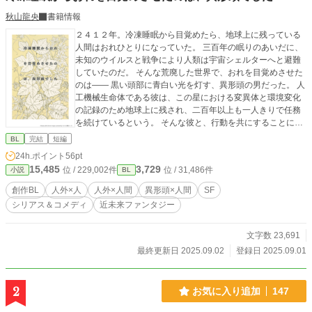
秋山龍央
書籍情報
２４１２年。冷凍睡眠から目覚めたら、地球上に残っている
人間はおれひとりになっていた。 三百年の眠りのあいだに、
未知のウイルスと戦争により人類は宇宙シェルターへと避難
していたのだ。 そんな荒廃した世界で、おれを目覚めさせた
のは―― 黒い頭部に青白い光を灯す、異形頭の男だった。 人
工機械生命体である彼は、この星における変異体と環境変化
の記録のため地球上に残され、二百年以上も一人きりで任務
を続けているという。 そんな彼と、行動を共にすることにな
った人間の話。 ※異形頭BLアンソロ本に寄稿した小説に加筆
BL
完結
短編
修正をくわえたものになります
24h.ポイント
56pt
15,485
3,729
位 / 229,002件
位 / 31,486件
小説
BL
創作BL
人外×人
人外×人間
異形頭×人間
SF
シリアス＆コメディ
近未来ファンタジー
文字数 23,691
最終更新日 2025.09.02
登録日 2025.09.01
2
お気に入り追加
147