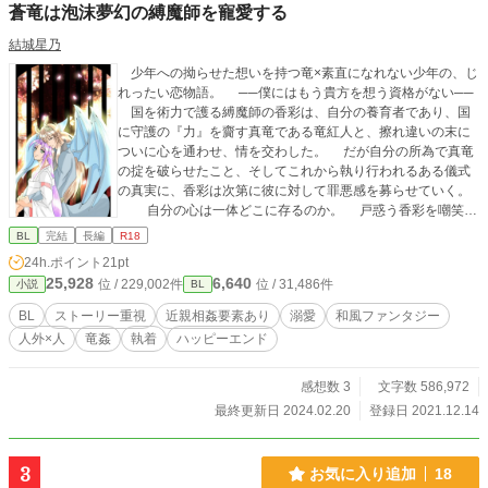
蒼竜は泡沫夢幻の縛魔師を寵愛する
結城星乃
少年への拗らせた想いを持つ竜×素直になれない少年の、じ
れったい恋物語。 ──僕にはもう貴方を想う資格がない──
国を術力で護る縛魔師の香彩は、自分の養育者であり、国
に守護の『力』を齎す真竜である竜紅人と、擦れ違いの末に
ついに心を通わせ、情を交わした。 だが自分の所為で真竜
の掟を破らせたこと、そしてこれから執り行われるある儀式
の真実に、香彩は次第に彼に対して罪悪感を募らせていく。
自分の心は一体どこに存るのか。 戸惑う香彩を嘲笑う
かのように、ある事件が起きて──。 焦れったい竜×人の、
BL
完結
長編
R18
和風異世界物語。 ※こちらの作品は、現在エクレア文庫様よ
24h.ポイント
21pt
り配信中の作品、『竜の御手付き～蒼竜は愛し子への愛に溺
25,928
6,640
位 / 229,002件
位 / 31,486件
小説
BL
れる～』の続編に当たるお話となります。こちらの作品から
でもお楽しみ頂けますが、前作をお読み頂きますと、よりス
BL
ストーリー重視
近親相姦要素あり
溺愛
和風ファンタジー
トーリーや世界観をお楽しみ頂けるかと思います。 公式HPは
人外×人
竜姦
執着
ハッピーエンド
こちら→https://mugenup-pub.jp/book/b10044860.html ※こ
ちらの作品はストーリー重視&濃厚な性描写のある作品となっ
ております。 ※竜姦、結腸責め、3P、近親相姦、二輪挿し、
感想数 3
文字数 586,972
仔を孕む表現、軽いモブ姦表現があります。苦手な方はご注
最終更新日 2024.02.20
登録日 2021.12.14
意下さい。 ※★印の回はR18シーン回です。ご注意下さい。
3
お気に入り追加
18