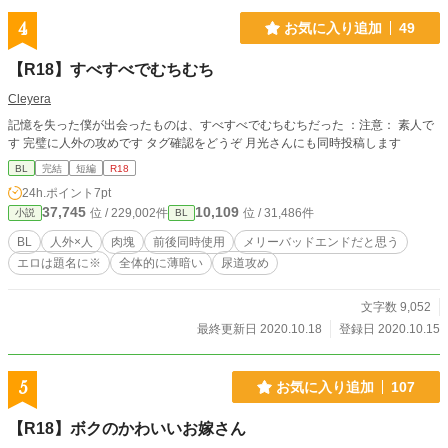
4
お気に入り追加
49
【R18】すべすべでむちむち
Cleyera
記憶を失った僕が出会ったものは、すべすべでむちむちだった ：注意： 素人で
す 完璧に人外の攻めです タグ確認をどうぞ 月光さんにも同時投稿します
BL
完結
短編
R18
24h.ポイント
7pt
37,745
10,109
位 / 229,002件
位 / 31,486件
小説
BL
BL
人外×人
肉塊
前後同時使用
メリーバッドエンドだと思う
エロは題名に※
全体的に薄暗い
尿道攻め
文字数 9,052
最終更新日 2020.10.18
登録日 2020.10.15
5
お気に入り追加
107
【R18】ボクのかわいいお嫁さん