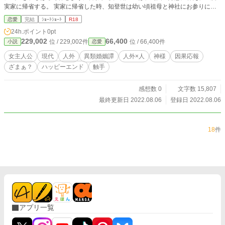
実家に帰省する。 実家に帰省した時、知登世は幼い頃祖母と神社にお参りに行
った事、その時の祖母の言葉を思い出す。 『かみさまはちゃんとちーちゃんの
恋愛
完結
ｼｮｰﾄｼｮｰﾄ
R18
ことみてるからねぇ』 何故かその言葉が頭から離れず、祖母とお参りに行って
24h.ポイント
0pt
いた神社へと向かう―― ※人外×人（神様×人）の話です。描写もあります。触
229,002
66,400
位 / 229,002件
位 / 66,400件
小説
恋愛
手っぽい描写もあります。
女主人公
現代
人外
異類婚姻譚
人外×人
神様
因果応報
ざまぁ？
ハッピーエンド
触手
感想数 0
文字数 15,807
最終更新日 2022.08.06
登録日 2022.08.06
18
件
アプリ一覧