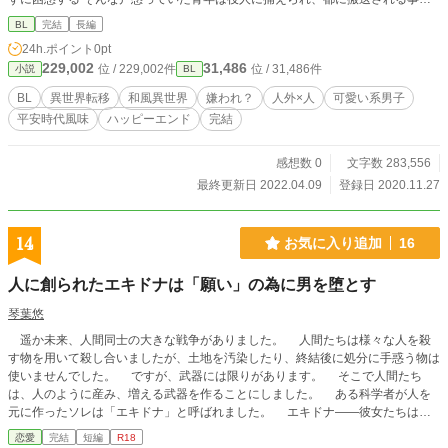
なった。そこで人々を統べるおひい様と呼ばれる女性に会い、あなたはこの世界
BL
完結
長編
を救う為に御柱様が遣わされた方だ、と言われても青年は何も思い出せなかっ
24h.ポイント
0pt
た。経緯も、動機も。 ただチート級の能力はちゃんと貰っていたので、青年は
229,002
31,486
位 / 229,002件
位 / 31,486件
小説
BL
仕方なく状況に流されるまま旅立ったのだが、自分を受け入れてくれたのは同じ
姿形をしている人ではなく、妖の方だった……。 この世界では不吉だと人に忌
BL
異世界転移
和風異世界
嫌われ？
人外×人
可愛い系男子
み嫌われる漆黒の髪、漆黒の瞳をもった、自己肯定感の低い（容姿は可愛い）主
平安時代風味
ハッピーエンド
完結
人公が、人や妖と出会い、やがてこの世界を救うお話（になっていけば良いな）
※攻めとの絡みはだいぶ遅いです ※4/9 番外編 朱雀（妖たちの王の前）と終幕
（最後）を更新しました。これにて本当に完結です。お読み頂き、ありがとうご
感想数 0
文字数 283,556
ざいました！
最終更新日 2022.04.09
登録日 2020.11.27
14
お気に入り追加
16
人に創られたエキドナは「願い」の為に男を堕とす
琴葉悠
遥か未来、人間同士の大きな戦争がありました。 人間たちは様々な人を殺
す物を用いて殺し合いましたが、土地を汚染したり、終結後に処分に手惑う物は
使いませんでした。 ですが、武器には限りがあります。 そこで人間たち
は、人のように産み、増える武器を作ることにしました。 ある科学者が人を
元に作ったソレは「エキドナ」と呼ばれました。 エキドナ――彼女たちは、
怪物を生み、敵を殺しました。 エキドナがいない人間達が殺されるのにそう
恋愛
完結
短編
R18