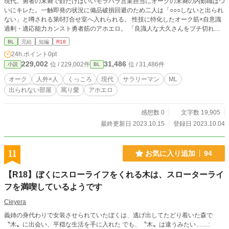
現代。勇者の末裔で顔だけはいいモラハラ営業担当にオークの末裔の内勤職はつ
いにキレた。一触即発の状況に備品破損回避のため二人は「○○○しないと出られ
ない」と噂される第6打合せ室へ入れられる。 性技に特化したオーク筋×自意識
過剰・適応能力カンスト勇者筋のアホエロ。 「良識人な大久さんをブチ切れさ
せるなんて優士屋どんだけだよ」なプチクズが耐性スキルで抗いながらもぐちゃ
BL
完結
短編
R18
ドロにされる話が読みたい方向け。全9話の予定です。「社畜になったオークと
24h.ポイント
0pt
勇者。」より改題。
229,002
31,486
位 / 229,002件
位 / 31,486件
小説
BL
オーク
人外×人
くっころ
現代
サラリーマン
ML
出られない部屋
罵り愛
アホエロ
感想数 0
文字数 19,905
最終更新日 2023.10.15
登録日 2023.10.04
11
お気に入り追加
94
【R18】ぼくにスローライフをくれる木は、スローターライ
フを満喫しているようです
Cleyera
義姉の身代わりで女装させられていたぼくは、逃げ出してたどり着いた森で
〝木〟に出会い、平穏な生活を手に入れた でも、〝木〟は違うみたい……: