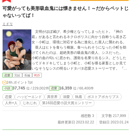
可愛がっても美形吸血鬼には懐きません！～だからペットじ
ゃないってば！
ミドリ
文明がほぼ滅び、希少種となってしまったヒト。『神の
庭』があると言われるネクロポリスに向かう自称うら若き乙
女・小町は、環境に対応する為に進化した亜人に襲われる。
亜人はヒトを食らう種族。食べられそうになった小町を助
けてくれたのは、超絶美形の吸血鬼の亜人、シスだった。
小町の血の匂いに惹かれ、護衛を名乗り出るシス。どうした
ってドキドキしてしまう小町と、小町を喋る家畜としか見て
いなそうなシスの明るいドタバタ恋愛ストーリーです。 『神
の庭』とは。小町の目的とは一体。そして亜人とヒトの運命
恋愛
完結
長編
R15
や如何にーー。
24h.ポイント
7pt
37,745
16,359
位 / 229,002件
位 / 66,400件
小説
恋愛
恋愛
ハッピーエンド
異世界
溺愛
執着
ポストアポカリプス
人外×人
じれじれ
第16回恋愛小説大賞エントリー
感想数 3
文字数 217,999
最終更新日 2023.02.22
登録日 2023.01.24