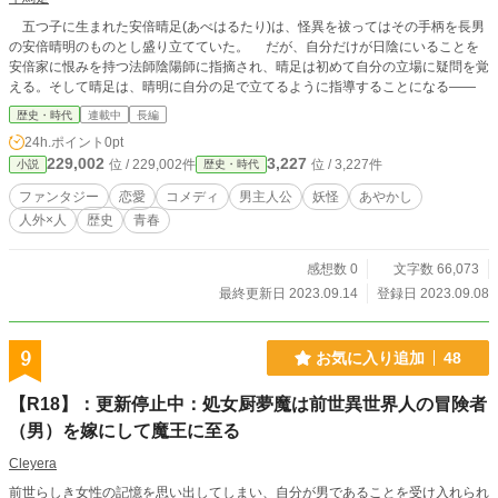
五つ子に生まれた安倍晴足(あべはるたり)は、怪異を祓ってはその手柄を長男
の安倍晴明のものとし盛り立てていた。 だが、自分だけが日陰にいることを
安倍家に恨みを持つ法師陰陽師に指摘され、晴足は初めて自分の立場に疑問を覚
える。そして晴足は、晴明に自分の足で立てるように指導することになる――
歴史・時代
連載中
長編
24h.ポイント
0pt
229,002
3,227
位 / 229,002件
位 / 3,227件
小説
歴史・時代
ファンタジー
恋愛
コメディ
男主人公
妖怪
あやかし
人外×人
歴史
青春
感想数 0
文字数 66,073
最終更新日 2023.09.14
登録日 2023.09.08
9
お気に入り追加
48
【R18】：更新停止中：処女厨夢魔は前世異世界人の冒険者
（男）を嫁にして魔王に至る
Cleyera
前世らしき女性の記憶を思い出してしまい、自分が男であることを受け入れられ