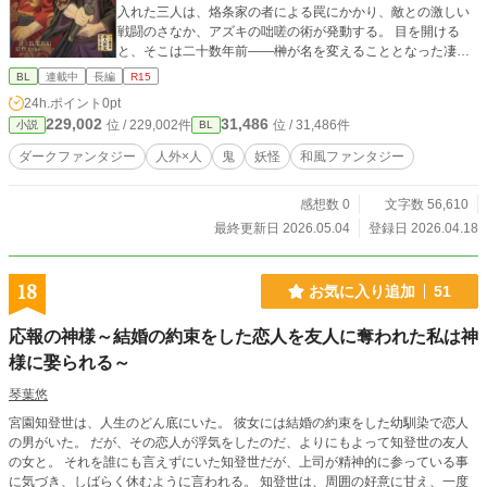
入れた三人は、烙条家の者による罠にかかり、敵との激しい
戦闘のさなか、アズキの咄嗟の術が発動する。 目を開ける
と、そこは二十数年前――榊が名を変えることとなった凄惨
な事件の、七日前の世界だった。 己の「始まり」と向き合う
BL
連載中
長編
R15
ことを強いられる朱華。 過去のあさきとの邂逅、未来への祈
24h.ポイント
0pt
り、そして無言の別れ―― 時を越え、繰り返される因果の中
229,002
31,486
位 / 229,002件
位 / 31,486件
小説
BL
で、彼らが選び取る「未来」とは。 交錯する記憶と宿命の果
てに、朱華とあさきが辿り着く、 静かなる永遠の一頁――。
ダークファンタジー
人外×人
鬼
妖怪
和風ファンタジー
闇を祓い、縁を結ぶ―― 薬師たちの戦いは、いま終焉へと向
かう。 原作：croe（黒絵屋） croe氏は創作仲間で、世界観の
感想数 0
文字数 56,610
原作者となります。 今作のキャラクターや設定、物語は狐花
真凪による一次創作です。 ◆本作は他媒体（書籍・Pixiv）で
最終更新日 2026.05.04
登録日 2026.04.18
も公開しています。 本掲載分ではキスなどの身体的接触や暗
転表現を含みますが、直接的な成人向け描写は含まれていま
せん。 Pixivでは一部シーンをサンプルとして掲載していま
18
お気に入り追加
51
す。 書籍版には、加筆した成人向け描写を含みます。
応報の神様～結婚の約束をした恋人を友人に奪われた私は神
様に娶られる～
琴葉悠
宮園知登世は、人生のどん底にいた。 彼女には結婚の約束をした幼馴染で恋人
の男がいた。 だが、その恋人が浮気をしたのだ、よりにもよって知登世の友人
の女と。 それを誰にも言えずにいた知登世だが、上司が精神的に参っている事
に気づき、しばらく休むように言われる。 知登世は、周囲の好意に甘え、一度