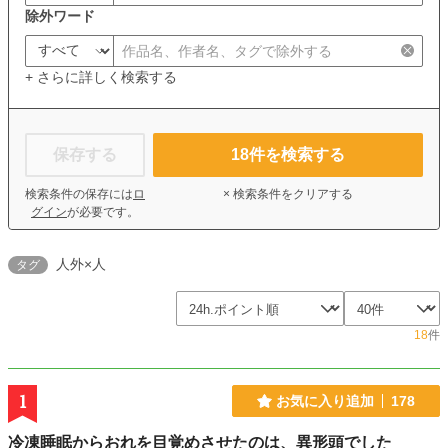
除外ワード
+ さらに詳しく検索する
保存する
18
件を検索する
検索条件の保存には
ロ
× 検索条件をクリアする
グイン
が必要です。
人外×人
タグ
18
件
1
お気に入り追加
178
冷凍睡眠からおれを目覚めさせたのは、異形頭でした