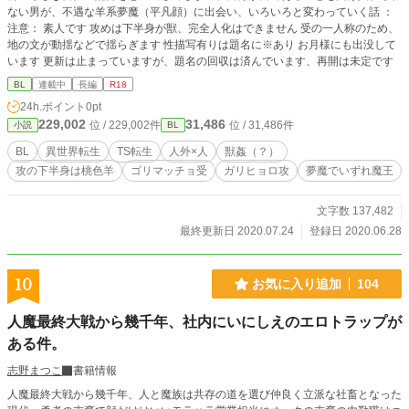
ない男が、不遇な羊系夢魔（平凡顔）に出会い、いろいろと変わっていく話 ：
注意： 素人です 攻めは下半身が獣、完全人化はできません 受の一人称のため、
地の文が動揺などで揺らぎます 性描写有りは題名に※あり お月様にも出没して
います 更新は止まっていますが、題名の回収は済んでいます、再開は未定です
BL
連載中
長編
R18
24h.ポイント
0pt
229,002
31,486
位 / 229,002件
位 / 31,486件
小説
BL
BL
異世界転生
TS転生
人外×人
獣姦（？）
攻の下半身は桃色羊
ゴリマッチョ受
ガリヒョロ攻
夢魔でいずれ魔王
文字数 137,482
最終更新日 2020.07.24
登録日 2020.06.28
10
お気に入り追加
104
人魔最終大戦から幾千年、社内にいにしえのエロトラップが
ある件。
志野まつこ
書籍情報
人魔最終大戦から幾千年、人と魔族は共存の道を選び仲良く立派な社畜となった