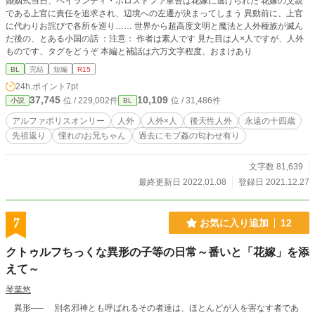
婚姻式当日、ヘイランディ・ボロストファ軍曹は花嫁に逃げられた 花嫁の父親
である上官に責任を追求され、辺境への左遷が決まってしまう 異動前に、上官
に代わりお詫びで各所を巡り…… 世界から超高度文明と魔法と人外種族が滅ん
だ後の、とある小国の話 ：注意： 作者は素人です 見た目は人×人ですが、人外
ものです、タグをどうぞ 本編と補話は六万文字程度、おまけあり
BL
完結
短編
R15
24h.ポイント
7pt
37,745
10,109
位 / 229,002件
位 / 31,486件
小説
BL
アルファポリスオンリー
人外
人外×人
後天性人外
永遠の十四歳
先祖返り
憧れのお兄ちゃん
過去にモブ姦の匂わせ有り
文字数 81,639
最終更新日 2022.01.08
登録日 2021.12.27
7
お気に入り追加
12
クトゥルフちっくな異形の子等の日常～番いと「花嫁」を添
えて～
琴葉悠
異形── 別名邪神とも呼ばれるその者達は、ほとんどが人を害なす者であ