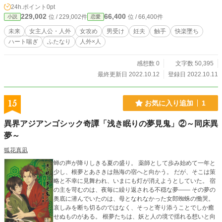
時間がかかりませんでした。 戦争が終結後、エキドナを利用していた人間た
24h.ポイント
0pt
ちは思いました。 『エキドナが自分達に反抗の意識をもったらどうなる？』
229,002
66,400
位 / 229,002件
位 / 66,400件
小説
恋愛
と。 人間たちはエキドナを恐れ、エキドナと彼女らが生み出した怪物たちを
殺処分していきました。 殺処分から免れた――殺処分できなかったエキドナ
未来
女主人公・人外
女攻め
男受け
妊夫
触手
快楽墜ち
は二人。 一人は我が子を失い、悲嘆にくれ、絶望しました。 もう一人は、
ハート喘ぎ
ふたなり
人外×人
怒り狂い、人間たちへと牙を向けました。 戦争では出さなかった程に恐ろし
い怪物無数生み出し、破壊しつくしました。 一人のエキドナが、そのエキド
ナが使役する怪物達が破壊しつくすのを見て、人々は「たった一体、生き残った
感想数 0
文字数 50,395
エキドナによって世界が壊れた」とそのエキドナを「怪物女帝」と呼ぶようにな
最終更新日 2022.10.12
登録日 2022.10.11
りました。 もう一人、エキドナが生きてる事など人間たちは知りません。
世界の大部分は怪物が支配し、人間たちは残された安全な場所に集まって暮らす
ようになりました。 それ自体が、エキドナの数少ない慈悲だと気づくことな
15
お気に入り追加
1
く。 これは生き残った一人のエキドナが願いを叶える物語。 エキドナの願
いを叶えるために、一人の男が堕ちる物語。
異界アジアンゴシック奇譚「浅き眠りの夢見鬼」②～同床異
夢～
狐花真凪
蝉の声が降りしきる夏の盛り。 薬師として歩み始めて一年と
少し、根夢とあさきは熱海の宿へと向かう。 だが、そこは策
略と不幸に見舞われ、いまにも灯が消えようとしていた。 宿
の主を苛むのは、夜毎に繰り返される不穏な夢―― その夢の
奥底に潜んでいたのは、母となれなかった女郎蜘蛛の慟哭。
哀しみを断ち切るのではなく、そっと寄り添うことでしか癒
せぬものがある。 根夢たちは、妖と人の境で揺れる想いと向