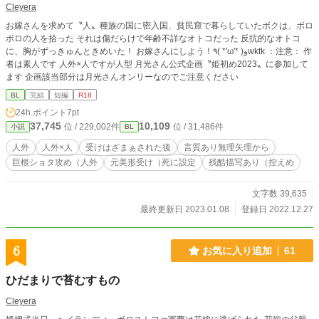
Cleyera
お嫁さんを求めて〝人〟種族の国に密入国、貧民窟で暮らしていたボクは、ボロ
ボロの人を拾った それは傷だらけで年齢不詳なオトコだった 反抗的なオトコ
に、胸がずっきゅんときめいた！ お嫁さんにしよう！٩( *'ω'* )وwktk ：注意： 作
者は素人です 人外×人ですが人型 月光さん公式企画〝姫初め2023〟に参加して
ます 企画該当部分は月光さんオンリーなのでご注意ください
BL
完結
短編
R18
24h.ポイント
7pt
37,745
10,109
位 / 229,002件
位 / 31,486件
小説
BL
人外
人外×人
受けはざまぁされた後
言質あり無理矢理から
巨根ショタ攻め（人外
元美形受け（死に設定
残酷描写あり（控えめ
文字数 39,635
最終更新日 2023.01.08
登録日 2022.12.27
6
お気に入り追加
61
ひだまりで苔むすもの
Cleyera