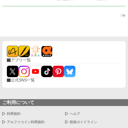
ハッピーエンドになります。といっても所詮、御都合主義的キャラ設定されたＭ
女性たちのハッピーエンドですが……。それから、固有名詞の幾つかは改稿の
際、変更しようかと考えています。字のすわりなどがちょっと気になってしまっ
7
件
て……。今度は完結するかな？
アプリ一覧
公式SNS一覧
ご利用について
利用規約
ヘルプ
アルファコイン利用規約
投稿ガイドライン