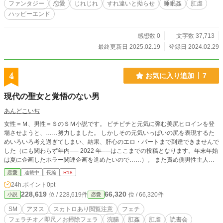
ファンタジー
恋愛
じれじれ
すれ違いと拗らせ
睡眠姦
肛虐
ハッピーエンド
感想数 0
文字数 37,713
最終更新日 2025.02.19
登録日 2024.02.29
4
お気に入り追加
7
現代の聖女と覚悟のない男
あんどこいぢ
女性＝Ｍ、男性＝ＳのＳＭ小説です。 ピチピチと元気に弾む美尻ヒロインを登
場させようと、……努力しました。 しかしその元気いっぱいの尻を表現するた
めいろいろ考え過ぎてしまい、結果、肝心のエロ・パートまで到達できませんで
した（にも関わらず年内── 2022 年──はここまでの投稿となります。年末年始
は夏に企画したホラー関連企画を進めたいので……）。 また責め側男性主人公
の設定、および舞台設定がエロ小説の設定として不適切かもしれませんが……。
恋愛
連載中
長編
R18
筆者もその男性主人公とまったく同じというわけではないのですがまぁいろいろ
24h.ポイント
0pt
抱えている状態でして、関わり合っている世間も狭く、自分のその狭い経験のな
228,619
66,320
位 / 228,619件
位 / 66,320件
小説
恋愛
かからモノを書いていくしかないのです。 どうかご理解ください。 第二章のラ
ストの部分（四百字詰め原稿用紙約四枚分）がエロ・パートへの触りになってい
SM
アヌス
スカトロあり閲覧注意
フェチ
ます。 冒頭の設定に違和感を覚えた方は、そちらのほうからお試しください。
フェラチオ／即尺／お掃除フェラ
浣腸
肛姦
肛虐
読書会
それではこのＭっ娘をよろしくお願いします……。