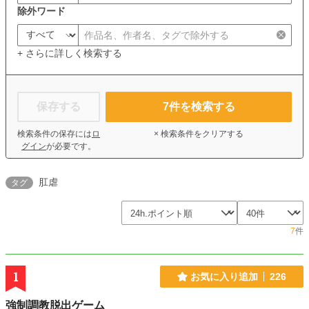
除外ワード
+ さらに詳しく検索する
保存する
7
件を検索する
検索条件の保存には
ロ
× 検索条件をクリアする
グイン
が必要です。
肛虐
タグ
7
件
1
お気に入り追加
226
強制調教脱出ゲーム