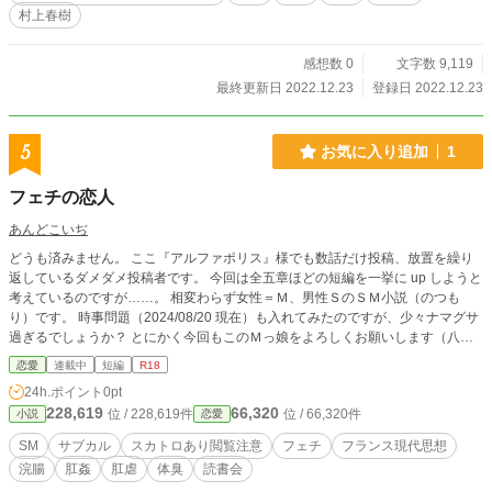
村上春樹
感想数 0
文字数 9,119
最終更新日 2022.12.23
登録日 2022.12.23
5
お気に入り追加
1
フェチの恋人
あんどこいぢ
どうも済みません。 ここ『アルファポリス』様でも数話だけ投稿、放置を繰り
返しているダメダメ投稿者です。 今回は全五章ほどの短編を一挙に up しようと
考えているのですが……。 相変わらず女性＝Ｍ、男性ＳのＳＭ小説（のつも
り）です。 時事問題（2024/08/20 現在）も入れてみたのですが、少々ナマグサ
過ぎるでしょうか？ とにかく今回もこのＭっ娘をよろしくお願いします（八月
末に一挙投稿する予定だったのですが、「予約公開の設定」を誤入力してしまっ
恋愛
連載中
短編
R18
たようです……。どうも済みません）。
24h.ポイント
0pt
228,619
66,320
位 / 228,619件
位 / 66,320件
小説
恋愛
SM
サブカル
スカトロあり閲覧注意
フェチ
フランス現代思想
浣腸
肛姦
肛虐
体臭
読書会