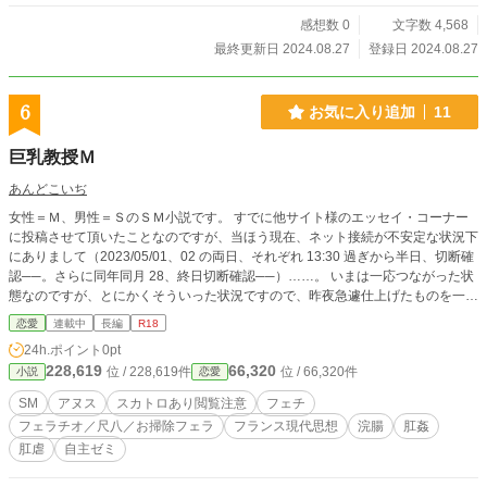
感想数 0
文字数 4,568
最終更新日 2024.08.27
登録日 2024.08.27
6
お気に入り追加
11
巨乳教授Ｍ
あんどこいぢ
女性＝Ｍ、男性＝ＳのＳＭ小説です。 すでに他サイト様のエッセイ・コーナー
に投稿させて頂いたことなのですが、当ほう現在、ネット接続が不安定な状況下
にありまして（2023/05/01、02 の両日、それぞれ 13:30 過ぎから半日、切断確
認──。さらに同年同月 28、終日切断確認──）……。 いまは一応つながった状
態なのですが、とにかくそういった状況ですので、昨夜急遽仕上げたものを一挙
に投稿します。途中まで投稿したところで、……という事態はやはり避けたいで
恋愛
連載中
長編
R18
すからね（──と、思っていたのですが、後編のエロ部分、もうちょっと推敲さ
24h.ポイント
0pt
せてください！）。 合意モノは書いていてどうもしっくりこないのです
228,619
66,320
位 / 228,619件
位 / 66,320件
小説
恋愛
が……。とはいえそこら中の諸サイト様に未完の（自分では）大作になる予定の
合意モノ晒しちゃってる状態ですので、完結した合意モノも一作ぐらいは、
SM
アヌス
スカトロあり閲覧注意
フェチ
と……。 （『第 31 回フランス書院文庫官能大賞』へ向け鋭意執筆中だった凌辱
フェラチオ／尺八／お掃除フェラ
フランス現代思想
浣腸
肛姦
モノは、案の定やり過ぎちゃった感じで……。ということで、同賞にはこの作品
肛虐
自主ゼミ
で応募したいと思っています。なんか参加することに 意義 感じちゃってるみた
いで、どうも済みません） とりあえず「第一話 福本舞花」編完結といったとこ