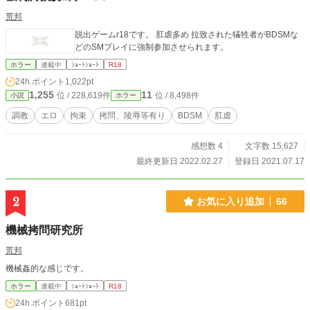
荒邦
脱出ゲームr18です。 肛虐多め 拉致された犠牲者がBDSMな
どのSMプレイに強制参加させられます。
ホラー
連載中
ｼｮｰﾄｼｮｰﾄ
R18
24h.ポイント
1,022pt
1,255
11
位 / 228,619件
位 / 8,498件
小説
ホラー
調教
エロ
拘束
拷問、陵辱等有り
BDSM
肛虐
感想数 4
文字数 15,627
最終更新日 2022.02.27
登録日 2021.07.17
2
お気に入り追加
66
機械拷問研究所
荒邦
機械姦的な感じです。
ホラー
連載中
ｼｮｰﾄｼｮｰﾄ
R18
24h.ポイント
681pt