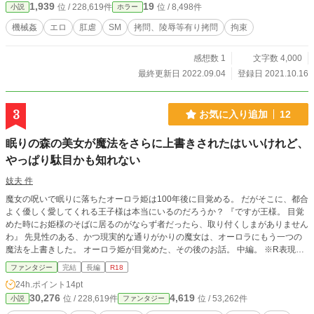
1,939
19
位 / 228,619件
位 / 8,498件
小説
ホラー
機械姦
エロ
肛虐
SM
拷問、陵辱等有り拷問
拘束
感想数 1
文字数 4,000
最終更新日 2022.09.04
登録日 2021.10.16
3
お気に入り追加
12
眠りの森の美女が魔法をさらに上書きされたはいいけれど、
やっぱり駄目かも知れない
妓夫 件
魔女の呪いで眠りに落ちたオーロラ姫は100年後に目覚める。 だがそこに、都合
よく優しく愛してくれる王子様は本当にいるのだろうか？ 『ですが王様。 目覚
めた時にお姫様のそばに居るのがならず者だったら、取り付くしまがありません
わ』 先見性のある、かつ現実的な通りがかりの魔女は、オーロラにもう一つの
魔法を上書きした。 オーロラ姫が目覚めた、その後のお話。 中編。 ※R表現が
軽いものは☆、ガッツリは★です
ファンタジー
完結
長編
R18
24h.ポイント
14pt
30,276
4,619
位 / 228,619件
位 / 53,262件
小説
ファンタジー