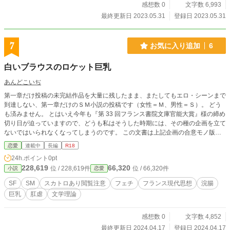
ろなのですが、もしもこれからもネットがつながっていて第二話以降の投稿が可
感想数 0
文字数 6,993
能だったとしても、まずは前編までの学問的薀蓄の部分（──と書いて、自分で
最終更新日 2023.05.31
登録日 2023.05.31
もなんだか恥ずかしいです。ヒロインたちに知的“箔”をつけさせるため書いた部
分だったのですが、どうも男たちばかりが喋っちゃってるようで……）を水増し
し、エロ部分を稀釈してから、……ということになりそうです。 （「第二話 菱
7
お気に入り追加
6
田優希」編──。ホラーでもエロでもヒロインよりエグいことされちゃうサブ・
ヒロインって、私、大好物なんですよ。いつの間にかヒロイン交代、……なんて
白いブラウスのロケット巨乳
事態もエロにゃぁよくある話ですし、あれって多分、ロボット・アニメの主役メ
カ交代なんかよりよっぽど前からあった展開ですよね？ 初代ヒロイン＝○○夫
あんどこいぢ
人、最終話ヒロイン＝その娘のＪＫ、みたいな……。無論私は初めのおばさんの
ほうがよかったなぁ、……なんて話になっちゃい勝ちなんですけどね） それで
第一章だけ投稿の未完結作品を大量に残したまま、またしてもエロ・シーンまで
はこのＭっ娘をよろしくお願いします……。
到達しない、第一章だけのＳＭ小説の投稿です（女性＝Ｍ、男性＝Ｓ）。 どう
も済みません。 とはいえ今年も『第 33 回フランス書院文庫官能大賞』様の締め
切り日が迫っていますので、どうも私はそうした時期には、その種の企画を立て
ないではいられなくなってしまうのです。 この文書は上記企画の合意モノ版ス
ピンオフという形になります（本編は当然凌辱モノです。責め殺されたサブ・ヒ
恋愛
連載中
長編
R18
ロインに関し、『闇金ウシジマくん』の G10 君や小川純君のラストシーン同様
24h.ポイント
0pt
のシーンがあるのですが、責め側男性たちが、「ヘヘヘッ、この身体、まだまだ
228,619
66,320
位 / 228,619件
位 / 66,320件
小説
恋愛
イケますよ。最後にもう一発っ」、「おい、俺たちゃ死体隠しにきたんだぞっ。
それなのにわざわざ、証拠残すようなマネすんじゃねぇよ」、などと演っていま
SF
SM
スカトロあり閲覧注意
フェチ
フランス現代思想
浣腸
す）。 私の頭のなかのヒロインとしては同一人物ということになるわけです
巨乳
肛虐
文学理論
が、お約束の美人描写、グラマー描写などは使い廻しせず、凌辱版、合意版それ
ぞれ、新規に描写しようと考えています。 まあ当然ですが……。また、名前も
変える予定ですが……。一字違い？ パラレルワールド？ それでは皆様、この
感想数 0
文字数 4,852
Ｍっ娘たちをよろしくお願いします。 PS. この投稿に登場する女性たちは一応
最終更新日 2024.04.17
登録日 2024.04.17