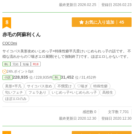
最終更新日 2026.02.25
登録日 2026.02.23
8
お気に入り追加
45
赤毛の阿蘇利くん
COCOmi
サイコパス美形攻めいじめっ子×特殊性癖平凡受けいじめられっ子の話です。 不
穏な流れからの♡喘ぎエロ展開(そして強制終了)です。ほぼエロしかないです。
BL
完結
短編
R18
24h.ポイント
0pt
228,935
31,452
位 / 228,935件
位 / 31,452件
小説
BL
美形×平凡
サイコパス攻め
不憫受け
♡喘ぎ
特殊性癖
匂いフェチ
フェラあり
いじめっ子×いじめられっ子
高校生
ほぼエロのみ
感想数 0
文字数 7,701
最終更新日 2020.12.30
登録日 2020.12.30