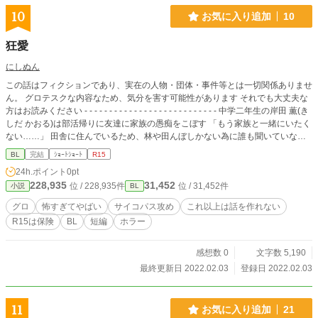
10
お気に入り追加
10
狂愛
にしぬん
この話はフィクションであり、実在の人物・団体・事件等とは一切関係ありませ
ん。 グロテスクな内容なため、気分を害す可能性があります それでも大丈夫な
方はお読みください - - - - - - - - - - - - - - - - - - - - - - - - - - - 中学二年生の岸田 薫(き
しだ かおる)は部活帰りに友達に家族の愚痴をこぼす 「もう家族と一緒にいたく
ない……」 田舎に住んでいるため、林や田んぼしかない為に誰も聞いていない
と思っていた 友達と別れて家に帰るとにぎやかな声が聞こえる その声に愚痴を
BL
完結
ｼｮｰﾄｼｮｰﾄ
R15
こぼしていたことを後悔してしまう そんなことを思っていると妹に汗臭いから
24h.ポイント
0pt
風呂に入ってこいと言われ、風呂に入って戻ってくるとぐったりとする家族がい
228,935
31,452
位 / 228,935件
位 / 31,452件
小説
BL
た……状況も分からずに混乱している隣にクラスメイトがいて……！？ 完全犯
罪のサイコパス×平凡少年
グロ
怖すぎてやばい
サイコパス攻め
これ以上は話を作れない
R15は保険
BL
短編
ホラー
感想数 0
文字数 5,190
最終更新日 2022.02.03
登録日 2022.02.03
11
お気に入り追加
21