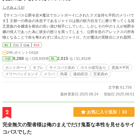
しそみょうが
【サイコパス公爵令息✕魔法でカントボーイにされたクズ金持ち平民のメリバで
す】王都一の商会の末息子であるジャイロは親の財力目当てに擦り寄ってくる貧
乏貴族の令嬢達を都合の良い遊び相手にしていた。しかしその中の１人が候爵令
嬢の情人であった為に彼女の怒りを買ってしまう。公爵令息のアレックスの所有
物となることで命を奪われずに済んだジャイロ。だが魔法の実験台にされ股間を
女のものに造り変えられた上にアレックスの所有物として共に貴族学校に通うこ
BL
完結
短編
R18
とになり── 【小スカ・モブレ有】【女性同士の絡みが一瞬有ります】※それら
24h.ポイント
142pt
のページには注意書きを入れます ◇全１７話の予定です
9,288
2,015
位 / 228,935件
位 / 31,452件
小説
BL
カントボーイ
モブレ
サイコパス攻め
小スカ描写あり
貴族✕平民
メリーバッドエンド
メリバ
執着
連続絶頂
言葉責め
文字数 61,756
最終更新日 2025.08.24
登録日 2025.08.01
2
お気に入り追加
33
完全無欠の聖者様は俺のまえでだけ鬼畜な本性を見せるサイ
コパスでした