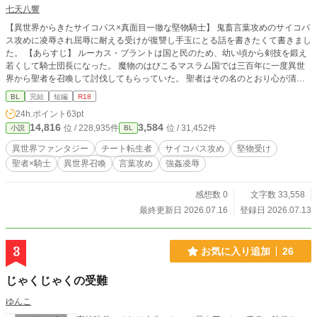
七天八響
【異世界からきたサイコパス×真面目一徹な堅物騎士】 鬼畜言葉攻めのサイコパ
ス攻めに凌辱され屈辱に耐える受けが復讐し手玉にとる話を書きたくて書きまし
た。 【あらすじ】 ルーカス・ブラントは国と民のため、幼い頃から剣技を鍛え
若くして騎士団長になった。 魔物のはびこるマスラム国では三百年に一度異世
界から聖者を召喚して討伐してもらっていた。 聖者はその名のとおり心が清く
立派で人格者ばかりだった。このたび召喚されたキョースケに対しても、ルーカ
BL
完結
短編
R18
スは尊敬の念を抱いていた。そのはずが── 「気持ちいいなら素直にいいなよ。
24h.ポイント
63pt
あんたの悶え声、聞くだけで勃つくらいたまんない」 聖者はあろうことか、二
14,816
3,584
位 / 228,935件
位 / 31,452件
小説
BL
度殺しても足りないくらい最低なクソ野郎だった。 ぶちのめしたいのに魔物を
駆逐できるほどの強さを持つ聖者に対抗できない。キョースケはルーカス以外に
異世界ファンタジー
チート転生者
サイコパス攻め
堅物受け
は完璧な聖者の仮面を被っていた。聖者の要望はすべて聞き届けるという法もあ
聖者×騎士
異世界召喚
言葉攻め
強姦凌辱
る。騎士団長としての責任から否とは言えず、ルーカスは二面性のあるクズに翻
弄されていく。 ・またもやとち狂ったサイコパス攻めを書きました。 ・初っ端
からエロです。というよりほとんどと言っていいかもしれません。R18エピソー
感想数 0
文字数 33,558
ド※印をつけましたが、ご覧のとおりです。 ・他サイトにも掲載しています。
最終更新日 2026.07.16
登録日 2026.07.13
3
お気に入り追加
26
じゃくじゃくの受難
ゆんこ