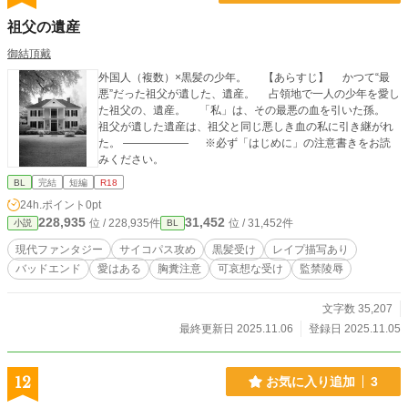
祖父の遺産
御結頂戴
外国人（複数）×黒髪の少年。 【あらすじ】 かつて“最
悪”だった祖父が遺した、遺産。 占領地で一人の少年を愛し
た祖父の、遺産。 「私」は、その最悪の血を引いた孫。
祖父が遺した遺産は、祖父と同じ悪しき血の私に引き継がれ
た。 ―――――― ※必ず「はじめに」の注意書きをお読
みください。
BL
完結
短編
R18
24h.ポイント
0pt
228,935
31,452
位 / 228,935件
位 / 31,452件
小説
BL
現代ファンタジー
サイコパス攻め
黒髪受け
レイプ描写あり
バッドエンド
愛はある
胸糞注意
可哀想な受け
監禁陵辱
文字数 35,207
最終更新日 2025.11.06
登録日 2025.11.05
12
お気に入り追加
3