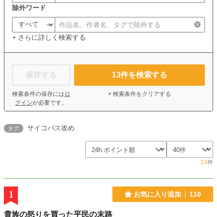
除外ワード
+ さらに詳しく検索する
保存する
13
件を検索する
検索条件の保存には
ロ
× 検索条件をクリアする
グイン
が必要です。
サイコパス攻め
タグ
13
件
1
お気に入り追加
110
貴族の怒りを買った平民の末路