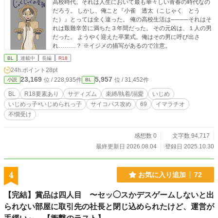
高校時代。それは人生において最も華々しい青春の時代なの
だろう。 しかし、俺こと『小雀 透太（こじゃく とう
た）』とっては全く違った。 俺の高校生活は────それはそ
れは艱難辛苦に満ちた３年間だった。 その元凶は、１人の男
だった。 ようやく迎えた卒業式。俺はその男に呼び出さ
れ………？ ※イジメの描写があるので注意。
BL
連載中
長編
R18
24h.ポイント
28pt
23,169
5,957
位 / 228,935件
位 / 31,452件
小説
BL
BL
R18要素あり
サディズム
束縛/執着/溺愛
いじめ
いじめっ子×いじめられっ子
サイコパス攻め
69
イマラチオ
不憫受け
感想数 0
文字数 94,717
最終更新日 2026.08.04
登録日 2025.10.30
4
お気に入り追加
72
【完結】賞品は四人目 〜セッ◯スかデスゲームしないと出
られない部屋に取引先の社長と閉じ込められたけど、運営が