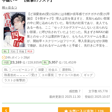
手緩い～ 【衝撃のラスト】
桐ヶ谷るつ
【ど溺愛攻め(受け以外には冷酷)×劣等感でガチガチの受け(早
漏)】【９割ギャグ】 理人は目を覚ますと、見知らぬ白い部屋
の中に閉じ込められていた。取引先の社長であり、友人でも
ある一色も、ここ「セックスかデスゲームしないと出られな
い部屋」に呼び出されていたようだった。気まずさMAXの顧
客とのセックスは選択外であり、もちろんデスゲームを選ぶ
が、開始早々スクリーンはフリーズ。導入音楽はなぜか演歌
で微妙。出されるゲームが色々と手緩く、先行きに不安を覚
える。二人はこの不気味な部屋から脱出することはできるの
BL
完結
長編
R18
だろうかーー？ 「これ、生き残る可能性のが高くないです
24h.ポイント
28pt
か？」 「生存率八割のデスゲームかあ」 「ぐっだぐだです
23,169
5,957
位 / 228,935件
位 / 31,452件
小説
BL
ね」 ＊こんな表紙だけど９割ギャグです ＊ど執着攻め ＊清
水さん(脇役)がいい仕事をしてくれる ＊第13回ＢＬ大賞奨励
BL
ハッピーエンド
溺愛
社会人
濃密BL
賞受賞作品です。応援いただきまして、ありがとうございま
執着攻め→→→→♡受け
エロ重視
サイコパス攻め
ギャグ
した♡
ラストが衝撃的
感想数 7
文字数 65,778
最終更新日 2025.11.30
登録日 2025.10.07
5
お気に入り追加
126