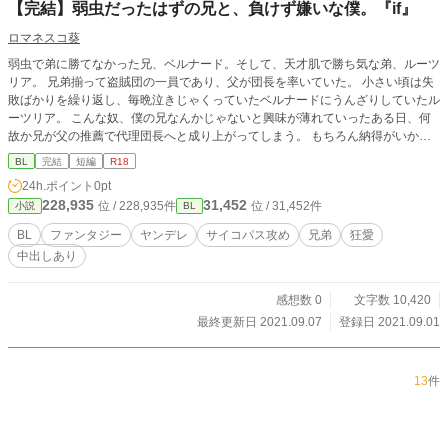
【完結】弱虫だったはずの兄と、負けず嫌いな僕。『if』
の場合、物語の進行に必要なR15シーン(キスや軽い性表現)
※が2個の場合、読まなくても物語の進行に関係のないR18シ
ロマネスコ葵
ーン(行為自体や暴力)が含まれているということです。
弱虫で弟に勝てなかった兄、ベルナード。そして、天才肌で勝ち気な弟、ルーツ
リア。 兄弟揃って盗賊団の一員であり、父が団長を率いていた。 小さい頃は失
敗ばかりを繰り返し、毎晩泣きじゃくっていたベルナードにうんざりしていたル
ーツリア。 こんな奴、僕の兄なんかじゃないと興味が薄れていったある日、何
故か兄が父の推薦で代理団長へと成り上がってしまう。 もちろん納得がいかな
かったルーツリアは、兄の顔など二度と見たくないと決意し、父が他界した後、
BL
完結
短編
R18
盗賊団を抜けてしまう。 文句なしの容姿を持ったルーツリアには女の子が絶え
24h.ポイント
0pt
ず、盗んだ金で遊びまくり、自分を正当評価してくれる場所を探す旅に出た。
228,935
31,452
位 / 228,935件
位 / 31,452件
小説
BL
そしてついにルーツリアにぴったりな場所が見つかると、兄ベルナードと再開し
てしまい、囚われてしまう。 兄は弟に告げる。 「決めた。お前の将来は俺が決
BL
ファンタジー
ヤンデレ
サイコパス攻め
兄弟
狂愛
める」 昔とは別人のように豹変した兄。その理由は……？？ ☆蜜を求める牢獄
中出しあり
のif作品です。メインを読んでなくても読めます！ ☆既に完結しています。7話
で終わります。毎日更新
感想数 0
文字数 10,420
最終更新日 2021.09.07
登録日 2021.09.01
13
件