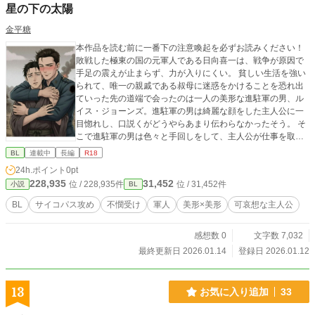
星の下の太陽
金平糖
本作品を読む前に一番下の注意喚起を必ずお読みください！
敗戦した極東の国の元軍人である日向喜一は、戦争が原因で
手足の震えが止まらず、力が入りにくい。 貧しい生活を強い
られて、唯一の親戚である叔母に迷惑をかけることを恐れ出
ていった先の道端で会ったのは一人の美形な進駐軍の男、ル
イス・ジョーンズ。進駐軍の男は綺麗な顔をした主人公に一
目惚れし、口説くがどうやらあまり伝わらなかったそう。 そ
こで進駐軍の男は色々と手回しをして、主人公が仕事を取れ
てもすぐに辞めさせて、叔母を意図的に結核にし、自分を頼
BL
連載中
長編
R18
らなければいけない状況を作る。 主人公は最初それを知らず
24h.ポイント
0pt
進駐軍の男を頼り恩義を抱くが、とある出来事で全ての真相
228,935
31,452
位 / 228,935件
位 / 31,452件
小説
BL
を知ってしまい、進駐軍の男を酷く恨むようになる。 そん
な、サイコパスで美形な敵国の軍人×不憫で心的障害を持つ美
BL
サイコパス攻め
不憫受け
軍人
美形×美形
可哀想な主人公
形な元軍人のBLです。 本作は、戦後占領期を想起させる時代
設定のもと描かれたフィクションです。 国名や固有の史実は
感想数 0
文字数 7,032
明示していませんが、 実在の国家・軍隊・歴史的状況を連想
させる表現が含まれます。 いずれの立場や行為を肯定・正当
最終更新日 2026.01.14
登録日 2026.01.12
化・断罪する意図もありません。 あくまで架空の人物による
物語としてお読みください。 また、戦後の元軍人に対する差
別や、心的障害による症状などが表現されています。 その他
13
お気に入り追加
33
にも、倫理観を無視した行動などを登場する人物が行うこと
がありますので、苦手な方は自衛をお願いします。 ※が1個