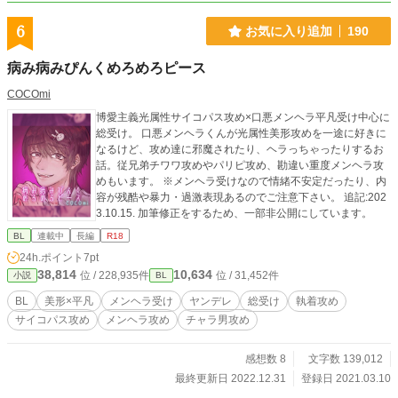
6
お気に入り追加
190
病み病みぴんくめろめろピース
COCOmi
博愛主義光属性サイコパス攻め×口悪メンヘラ平凡受け中心に
総受け。 口悪メンヘラくんが光属性美形攻めを一途に好きに
なるけど、攻め達に邪魔されたり、ヘラっちゃったりするお
話。従兄弟チワワ攻めやパリピ攻め、勘違い重度メンヘラ攻
めもいます。 ※メンヘラ受けなので情緒不安定だったり、内
容が残酷や暴力・過激表現あるのでご注意下さい。 追記:202
3.10.15. 加筆修正をするため、一部非公開にしています。
BL
連載中
長編
R18
24h.ポイント
7pt
38,814
10,634
位 / 228,935件
位 / 31,452件
小説
BL
BL
美形×平凡
メンヘラ受け
ヤンデレ
総受け
執着攻め
サイコパス攻め
メンヘラ攻め
チャラ男攻め
感想数 8
文字数 139,012
最終更新日 2022.12.31
登録日 2021.03.10