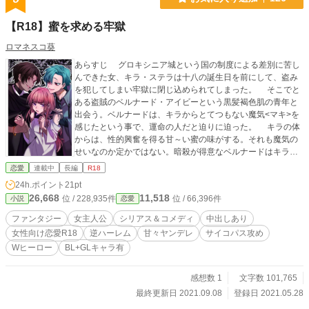
【R18】蜜を求める牢獄
ロマネスコ葵
あらすじ グロキシニア城という国の制度による差別に苦し
んできた女、キラ・ステラは十八の誕生日を前にして、盗み
を犯してしまい牢獄に閉じ込められてしまった。 そこでと
ある盗賊のベルナード・アイビーという黒髪褐色肌の青年と
出会う。ベルナードは、キラからとてつもない魔気<マキ>を
感じたという事で、運命の人だと迫りに迫った。 キラの体
からは、性的興奮を得る甘～い蜜の味がする。それも魔気の
せいなのか定かではない。暗殺が得意なベルナードはキラの
味をしめてしまい、誰にも渡すものかと他人に対し敵意+殺意
恋愛
連載中
長編
R18
剥き出し。しかし流されやすいキラは次第に、ベルナードの
24h.ポイント
21pt
弟ルーツリア・アイビーにも隙を盗られてしまう。 甘々ヤン
26,668
11,518
位 / 228,935件
位 / 66,396件
小説
恋愛
デレチックな兄 ✕ 愛されまくって流されちゃう主人公。
サイコパスで天才肌な弟 ✕ 嫌々ながらも体を許してしま
ファンタジー
女主人公
シリアス＆コメディ
中出しあり
う主人公。 最終的にキラはどちらを選ぶのか？ ★エロ回
女性向け恋愛R18
逆ハーレム
甘々ヤンデレ
サイコパス攻め
は※マークつけます。 ★メイン・サブヒーローがいるので両
Wヒーロー
BL+GLキャラ有
方とセックスをします。苦手な方はご注意ください。 ★BL・
GLキャラも居ます。 ★ムーンライトノベルズでも掲載をして
います。 ほぼプロット無しで書いてるので更新不定期・何度
感想数 1
文字数 101,765
か修正をかけています。大幅修正の場合は告知します。
最終更新日 2021.09.08
登録日 2021.05.28