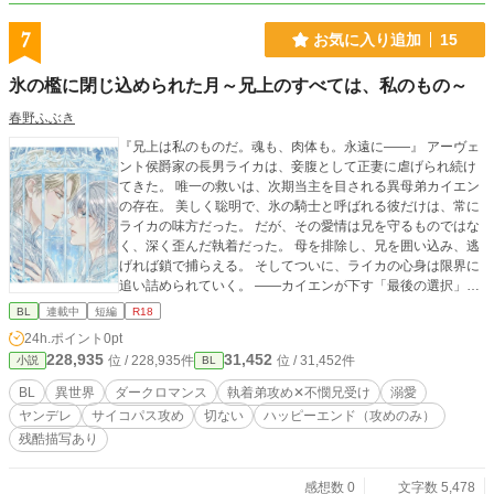
7
お気に入り追加
15
氷の檻に閉じ込められた月～兄上のすべては、私のもの～
春野ふぶき
『兄上は私のものだ。魂も、肉体も。永遠に―—』 アーヴェ
ント侯爵家の長男ライカは、妾腹として正妻に虐げられ続け
てきた。 唯一の救いは、次期当主を目される異母弟カイエン
の存在。 美しく聡明で、氷の騎士と呼ばれる彼だけは、常に
ライカの味方だった。 だが、その愛情は兄を守るものではな
く、深く歪んだ執着だった。 母を排除し、兄を囲い込み、逃
げれば鎖で捕らえる。 そしてついに、ライカの心身は限界に
追い詰められていく。 ——カイエンが下す「最後の選択」と
は。 ふたりが辿る結末は、幸福か、それとも狂気の果てか。
BL
連載中
短編
R18
24h.ポイント
0pt
228,935
31,452
位 / 228,935件
位 / 31,452件
小説
BL
BL
異世界
ダークロマンス
執着弟攻め✕不憫兄受け
溺愛
ヤンデレ
サイコパス攻め
切ない
ハッピーエンド（攻めのみ）
残酷描写あり
感想数 0
文字数 5,478