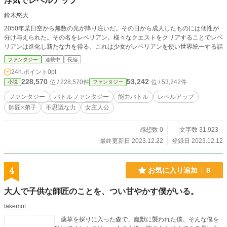
浮気でレベルアップ
鈴木悠大
2050年某日空から無数の光が降り注いだ。その日から成人したものには個性が
分け与えられた。その名をレベリアン。様々なクエストをクリアすることでレベ
リアンは進化し新たな力を得る。これは少女がレベリアンを使い世界統一する話
ファンタジー
連載中
長編
24h.ポイント
0pt
228,570
53,242
位 / 228,570件
位 / 53,242件
小説
ファンタジー
ファンタジー
バトルファンタジー
能力バトル
レベルアップ
師匠×弟子
不思議な力
女主人公
感想数 0
文字数 31,923
最終更新日 2023.12.22
登録日 2023.12.12
4
お気に入り追加
8
大人で子供な師匠のことを、つい甘やかす僕がいる。
takemot
薬草を採りに入った森で、魔獣に襲われた僕。そんな僕を