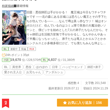
柿家猫緒
書籍情報
旧題：悪役師匠は手がかかる！ 魔王城は今日もワチャワチ
ャです ――北の森にある古城には恐ろしい魔王とその手下た
ちが住んでいる――……なんて噂は真っ赤なウソ！ 城はオン
ボロだけど、住んでいるのはコミュ障で美形の大魔法使いソ
ーンと、僕ピッケを始めとした7人の弟子たちなんだから。そ
りゃ師匠は生活能力皆無で手がかかるし、なんやかんやあっ
て半魔になっちゃったし、弟子たちは竜人とかエルフとかホ
ムンクルスとか多種多様だけど、でも僕たちみんな仲よしで
悪者じゃないよ。だから勇者様、討伐しないで！ これは、異
BL
連載中
長編
R18
世界に転生した僕が師匠を魔王にさせないために奮闘する物
24h.ポイント
35pt
語。それから、居場所を失くした子どもたちがゆっくり家族
19,670
4,837
位 / 228,570件
位 / 31,380件
小説
BL
になっていく日々の記録。 ※ワチャワチャ幸せコメディで
す。全年齢向け。※師匠と弟(弟子)たちに愛され主人公。※主
BL
異世界
悪役
ほのぼの
日常
ハッピーエンド
師匠×弟子
人公8歳～15歳まで成長するのでのんびり見守ってくださ
愛され主人公
お兄ちゃん
アンダルシュ
い。
感想数 4
文字数 201,548
最終更新日 2026.07.11
登録日 2024.11.29
2
お気に入り追加
156