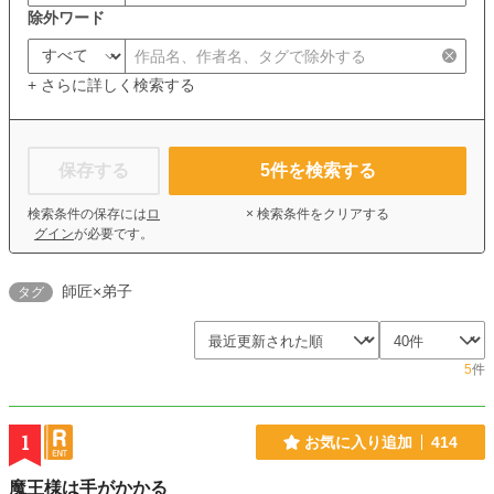
除外ワード
+ さらに詳しく検索する
保存する
5
件を検索する
検索条件の保存には
ロ
× 検索条件をクリアする
グイン
が必要です。
師匠×弟子
タグ
5
件
1
お気に入り追加
414
魔王様は手がかかる