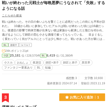
戦いが終わった元戦士が毎晩悪夢にうなされて「失敗」する
ようになる話
こじらせた処女
戦いは終わった。その日の食いぶちを繋ぐことに必死だったこの街にも平和が訪
れた。 10歳から戦いに参加していたアルスは戦いが終わった頃には16歳だっ
た。後遺症の影響で肉体労働が出来ない彼は家族から穀潰しだと陰口を叩かれ、
逃げるようにして師匠の営む小さな酒場で雇ってもらっている。 目まぐるし
く変わっていく街がアルスにとっては少し怖かった。戦いがあった方が家には金
が自動的に入るし、たまの帰省も親戚一同で歓迎してくれた。必要とされていた
BL
連載中
ｼｮｰﾄｼｮｰﾄ
のだ。 しかし、今は違う。左手と左足に軽い麻痺が残った体では水を汲むの
24h.ポイント
21pt
でさえ精一杯だし、手先を使う細かい作業もできない。おまけに文字も読めず、
25,181
6,419
位 / 228,570件
位 / 31,380件
小説
BL
計算も出来ない。何も出来ない彼は、師匠のお情けで仕事をもらい、何とか生き
ている現状。優しい師匠は何も言わない。4件隣の部屋を借り、一人暮らしをさ
小スカ
おねしょ
夜尿症
師匠×弟子
師匠と弟子
異世界
せ、ご飯だって不自由なく食べさせる。小さな店で業務量も少ないのに良すぎる
ファンタジー要素あり
BL
短編
待遇に、アルスはコンプレックスを抱えていた。 前の生活に戻りたい。戦
いがあった頃に戻りたい、そう薄らぼんやり考えるようになった時、彼は毎晩悪
夢にうなされるようになる。しばらくしていなかった夜の「失敗」も毎晩のよう
感想数 3
文字数 10,930
にしてしまい、どんどん劣等感が募っていき…？
最終更新日 2024.07.14
登録日 2023.11.19
3
お気に入り追加
1