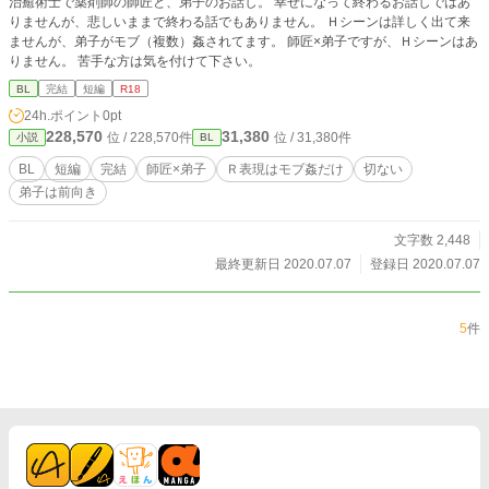
治癒術士で薬剤師の師匠と、弟子のお話し。 幸せになって終わるお話しではあ
りませんが、悲しいままで終わる話でもありません。 Ｈシーンは詳しく出て来
ませんが、弟子がモブ（複数）姦されてます。 師匠×弟子ですが、Ｈシーンはあ
りません。 苦手な方は気を付けて下さい。
BL
完結
短編
R18
24h.ポイント
0pt
228,570
31,380
位 / 228,570件
位 / 31,380件
小説
BL
BL
短編
完結
師匠×弟子
Ｒ表現はモブ姦だけ
切ない
弟子は前向き
文字数 2,448
最終更新日 2020.07.07
登録日 2020.07.07
5
件