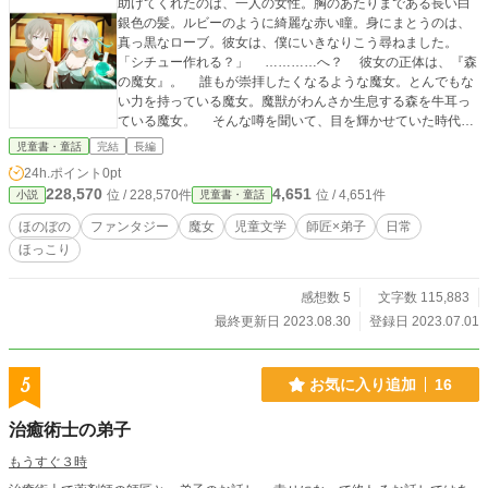
助けてくれたのは、一人の女性。胸のあたりまである長い白
銀色の髪。ルビーのように綺麗な赤い瞳。身にまとうのは、
真っ黒なローブ。彼女は、僕にいきなりこう尋ねました。
「シチュー作れる？」 …………へ？ 彼女の正体は、『森
の魔女』。 誰もが崇拝したくなるような魔女。とんでもな
い力を持っている魔女。魔獣がわんさか生息する森を牛耳っ
ている魔女。 そんな噂を聞いて、目を輝かせていた時代が
僕にもありました。 どういうわけか、僕は彼女の弟子にな
児童書・童話
完結
長編
ったのですが……。 「うう。早くして。お腹がすいて死にそ
24h.ポイント
0pt
うなんだよ」 「あ、さっきよりミルク多めで！」 「今日はダ
228,570
4,651
位 / 228,570件
位 / 4,651件
小説
児童書・童話
ラダラするって決めてたから！」 はあ……。師匠、もっと
しっかりしてくださいよ。 子供っぽい師匠。そんな師匠
ほのぼの
ファンタジー
魔女
児童文学
師匠×弟子
日常
に、今日も僕は振り回されっぱなし。 でも時折、大人っぽ
ほっこり
い師匠がそこにいて……。 師匠と弟子がおりなす不思議な
物語。師匠が子供っぽい理由とは。そして、大人っぽい師匠
の壮絶な過去とは。 表紙のイラストは大崎あむさん（http
感想数 5
文字数 115,883
s://twitter.com/oosakiamu）からいただきました。
最終更新日 2023.08.30
登録日 2023.07.01
5
お気に入り追加
16
治癒術士の弟子
もうすぐ３時