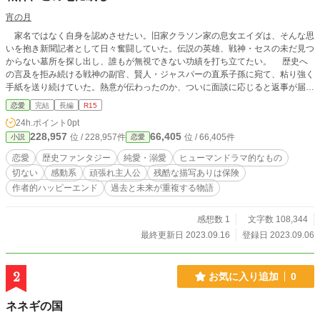
宵の月
家名ではなく自身を認めさせたい。旧家クラソン家の息女エイダは、そんな思
いを抱き新聞記者として日々奮闘していた。伝説の英雄、戦神・セスの未だ見つ
からない墓所を探し出し、誰もが無視できない功績を打ち立てたい。 歴史へ
の言及を拒み続ける戦神の副官、賢人・ジャスパーの直系子孫に宛て、粘り強く
手紙を送り続けていた。熱意が伝わったのか、ついに面談に応じると返事が届
く。 エイダは乗り物酔いに必死に耐えながら、一路、伝説が生まれた舞台の
恋愛
完結
長編
R15
北部「ヘイヴン」へと向かった。 当主に出された奇妙な条件に従い、ヘイヴ
24h.ポイント
0pt
ンに留まるうちに巻き込まれた、ヘイヴン家の孫・レナルドとの婚約騒動。レナ
228,957
66,405
位 / 228,957件
位 / 66,405件
小説
恋愛
ルドと共に厳重に隠されていた歴史を紐解く時間が、エイダの心にレナルドとの
確かな絆と変化をもたらしていく。 辿り着いた歴史の真実に、エイダは本当
恋愛
歴史ファンタジー
純愛・溺愛
ヒューマンドラマ的なもの
に求める自分の道を見つけた。 1900年代の架空の世界を舞台に、美しく残酷
切ない
感動系
頑張れ主人公
残酷な描写ありは保険
な歴史を辿る愛の物語。
作者的ハッピーエンド
過去と未来が重複する物語
感想数 1
文字数 108,344
最終更新日 2023.09.16
登録日 2023.09.06
2
お気に入り追加
0
ネネギの国