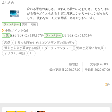
ふしきの
変わる景色の美しさ。 変わらぬ愛のいとおしさ。 あなたは転
がる石をどうとらえる？ 実は球状コンクリーションだったり
して。 使わなかった方言用語 ネキ=そばへ 近く
ファンタジー
完結
短編
24h.ポイント
0pt
228,957
53,362
位 / 228,957件
位 / 53,362件
小説
ファンタジー
恋愛
世界を制圧せしめるほど大王と石の国の王女
過去と未来が重複する物語
ダークファンタジー
泥棒と見習い書管員
オリジナル神話
TL
感想数 0
文字数 4,683
最終更新日 2020.07.09
登録日 2020.07.09
2
件