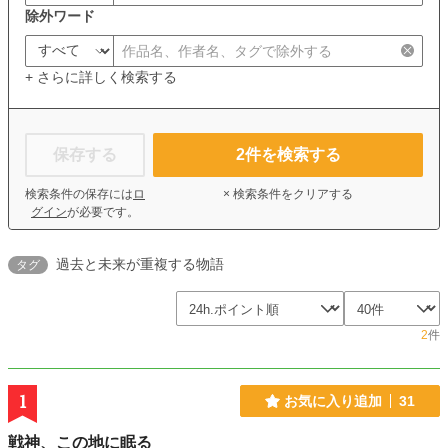
除外ワード
+ さらに詳しく検索する
保存する
2
件を検索する
検索条件の保存には
ロ
× 検索条件をクリアする
グイン
が必要です。
過去と未来が重複する物語
タグ
2
件
1
お気に入り追加
31
戦神、この地に眠る