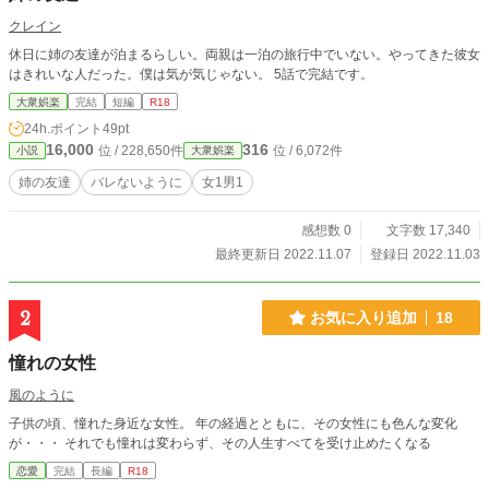
クレイン
休日に姉の友達が泊まるらしい。両親は一泊の旅行中でいない。やってきた彼女
はきれいな人だった。僕は気が気じゃない。 5話で完結です。
大衆娯楽
完結
短編
R18
24h.ポイント
49pt
16,000
316
位 / 228,650件
位 / 6,072件
小説
大衆娯楽
姉の友達
バレないように
女1男1
感想数 0
文字数 17,340
最終更新日 2022.11.07
登録日 2022.11.03
2
お気に入り追加
18
憧れの女性
風のように
子供の頃、憧れた身近な女性。 年の経過とともに、その女性にも色んな変化
が・・・ それでも憧れは変わらず、その人生すべてを受け止めたくなる
恋愛
完結
長編
R18