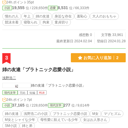
24h.ポイント
35pt
19,555
8,531
位 / 228,650件
位 / 66,333件
小説
恋愛
憧れの人
年上
姉の友達
身近な存在
羞恥心
大人のおもちゃ
競泳水着
寝取られ
拘束
童貞切り
感想数 0
文字数 33,961
最終更新日 2024.02.04
登録日 2024.01.28
3
お気に入り追加
2
姉の友達「プラトニック恋愛小説」
浅野浩二
姉の友達「プラトニック恋愛小説」
現代文学
完結
短編
R18
24h.ポイント
7pt
37,165
277
位 / 228,650件
位 / 9,614件
小説
現代文学
姉の友達
浅野浩二の小説
プラトニック恋愛小説
M女
マゾヒズム
М女とシャイな少年
母性愛に飢えている少年
女はお人形さん
SМ小説
姉と弟