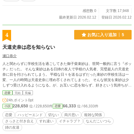
感想数 0
文字数 17,948
最終更新日 2026.02.12
登録日 2026.02.12
4
お気に入り追加
5
天道史奈は恋を知らない
瀬口恭介
人と関わらずに学校生活を過ごしてきた御子柴束紗は、世間一般的に言う『ボッ
チ』だった。 そんな束紗はある日姉の友人で学校の人気者、完璧超人の天道史
奈に目を付けられてしまう。 平穏な日々を送るはずだった束紗の学校生活は一
変、一人の時間は天道史奈に埋め尽くされてしまった。 そんな状況を束紗は少
しずつ受け入れるようになる。が、お互いに恋を知らず、好きという気持ちがど
ういうものなのか分からないまま仲が深まっていた。 これは、恋を知らない少
恋愛
完結
長編
年と少女が本物の恋愛を求める物語。 ・この作品は小説家になろう様でも投稿
24h.ポイント
0pt
しております。 ・毎日二話ずつ更新します。 ・ハッピーエンド予定です。
228,650
66,333
位 / 228,650件
位 / 66,333件
小説
恋愛
恋愛
ハッピーエンド
切ない
両片思い
複雑な関係
さっさと付き合え
すれ違い
イチャラブ？
なんだこいつら
姉の友達