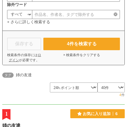
除外ワード
+ さらに詳しく検索する
保存する
4
件を検索する
検索条件の保存には
ロ
× 検索条件をクリアする
グイン
が必要です。
姉の友達
タグ
4
件
1
お気に入り追加
6
姉の友達