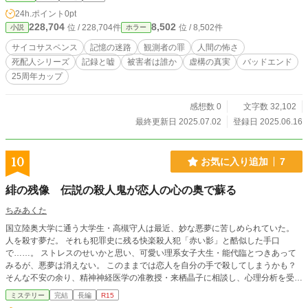
24h.ポイント
0pt
228,704
8,502
位 / 228,704件
位 / 8,502件
小説
ホラー
サイコサスペンス
記憶の迷路
観測者の罪
人間の怖さ
死配人シリーズ
記録と嘘
被害者は誰か
虚構の真実
バッドエンド
25周年カップ
感想数 0
文字数 32,102
最終更新日 2025.07.02
登録日 2025.06.16
10
お気に入り追加
7
緋の残像 伝説の殺人鬼が恋人の心の奥で蘇る
ちみあくた
国立陸奥大学に通う大学生・高槻守人は最近、妙な悪夢に苦しめられていた。
人を殺す夢だ。 それも犯罪史に残る快楽殺人犯「赤い影」と酷似した手口
で……。 ストレスのせいかと思い、可愛い理系女子大生・能代臨とつきあって
みるが、悪夢は消えない。 このままでは恋人を自分の手で殺してしまうかも？
そんな不安の余り、精神神経医学の准教授・来栖晶子に相談し、心理分析を受け
ると、彼の中に忘れ去られた過去があると判る。 ９才の頃、守人は眼前で「赤
ミステリー
完結
長編
R15
い影」の犯行を目撃していたのだ。 怖いものから逃れる為には、その怖いもの