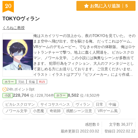
20
お気に入り追加
5
TOKYOヴィラン
くろねこ教授
俺はスカイツリーの頂上から、夜のTOKYOを見ていた。 その
まま空中へ飛び出す。空を駆ける俺。 だってこれはゲーム。
VRゲームのデモムービー。でなきゃ何かの体験版。 俺はロケ
ットランチャーで撃つ。地上に蠢く人間達を。 ピカレスクロ
マン、ノワール文学。 この小説には胸糞なシーンが多数出て
きます。 犯罪行為をフィクション、大人のファンタジーとし
て楽しめる方にお送りしております。 ご注意くださいませ。
イラスト：イラストはアプリ『ピツメーカー』により作成し
ました。感謝します。 もしも自分の描いたイラストの方が合
ホラー
完結
長編
R15
うぜっという方いらっしゃいましたら、ご連絡ください。 載
24h.ポイント
0pt
せますっ！
228,704
8,502
位 / 228,704件
位 / 8,502件
小説
ホラー
ピカレスクロマン
サイコサスペンス
ヴィラン
日常
中編
ノワール文学
小悪魔
奇術師
残酷シーン注意
VRゲーム風
感想数 0
文字数 36,377
最終更新日 2022.03.02
登録日 2022.02.22