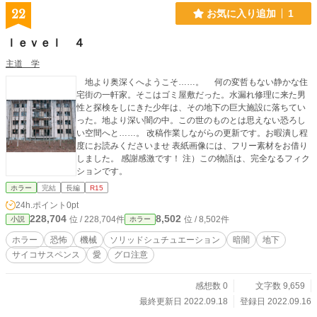
22
お気に入り追加
1
ｌｅｖｅｌ ４
主道 学
地より奥深くへようこそ……。 何の変哲もない静かな住
宅街の一軒家。そこはゴミ屋敷だった。水漏れ修理に来た男
性と探検をしにきた少年は、その地下の巨大施設に落ちてい
った。地より深い闇の中。この世のものとは思えない恐ろし
い空間へと……。 改稿作業しながらの更新です。お暇潰し程
度にお読みくださいませ 表紙画像には、フリー素材をお借り
しました。 感謝感激です！ 注）この物語は、完全なるフィク
ションです。
ホラー
完結
長編
R15
24h.ポイント
0pt
228,704
8,502
位 / 228,704件
位 / 8,502件
小説
ホラー
ホラー
恐怖
機械
ソリッドシュチュエーション
暗闇
地下
サイコサスペンス
愛
グロ注意
感想数 0
文字数 9,659
最終更新日 2022.09.18
登録日 2022.09.16