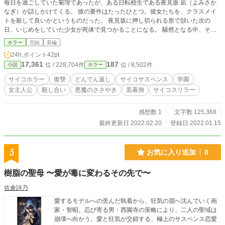
毎日を過ごしていた菊理であったが、ある日転校生である夜見坂 凪（よみさか
なぎ）が話しかけてくる。 彼の要件はたったひとつ。彼女たちを、クラスメイ
トを殺して良いかというものだった。 夜見坂に押し切られる形で頷いた次の
日、いじめをしていた少女が死体で見つかることになる。 騒然となる中、その
次の日には失踪者が出てしまう。 誰が殺したのか。次は誰が犠牲になるのか。
ホラー
完結
長編
疑心暗鬼になるクラスメイトたちに、夜見坂はそっと囁きかけ……。 ――い
24h.ポイント
42pt
ま、殺戮の狂宴が幕を開ける。
17,361
187
位 / 228,704件
位 / 8,502件
小説
ホラー
サイコホラー
復讐
どんでん返し
サイコサスペンス
学園
女主人公
殺し合い
悪魔のささやき
黒幕側
サイコスリラー
感想数 1
文字数 125,368
最終更新日 2022.02.20
登録日 2022.01.15
5
お気に入り追加
0
樹脂の聖母 〜愛が毒に変わるその先で〜
佐倉詩乃
愛するモデルへの歪んだ執着から、狂気の淵へ沈んでいく画
家・智昭。忍び寄る男・西園寺の策略により、二人の聖域は
崩壊へ向かう。愛と狂気が交錯する、極上のサスペンス恋愛