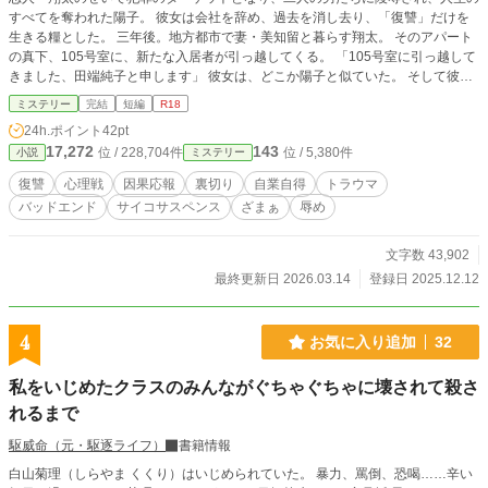
すべてを奪われた陽子。 彼女は会社を辞め、過去を消し去り、「復讐」だけを
生きる糧とした。 ​三年後。地方都市で妻・美知留と暮らす翔太。 ​そのアパート
の真下、105号室に、新たな入居者が引っ越してくる。 ​「105号室に引っ越して
きました、田端純子と申します」 ​彼女は、どこか陽子と似ていた。 そして彼女
は、翔太の同僚となり、その影は静かに侵食していく。 ​翔太の好物、愛の記憶
ミステリー
完結
短編
R18
のすべてが、今、妻・美知留を奈落へ突き落とすための冷酷な凶器と化す。 ​果
24h.ポイント
42pt
たして、翔太と美知留を待ち受けるのは、究極の破滅か、それとも永遠の呪い
17,272
143
位 / 228,704件
位 / 5,380件
小説
ミステリー
か、死か……。 ​
復讐
心理戦
因果応報
裏切り
自業自得
トラウマ
バッドエンド
サイコサスペンス
ざまぁ
辱め
文字数 43,902
最終更新日 2026.03.14
登録日 2025.12.12
4
お気に入り追加
32
私をいじめたクラスのみんながぐちゃぐちゃに壊されて殺さ
れるまで
駆威命（元・駆逐ライフ）
書籍情報
白山菊理（しらやま くくり）はいじめられていた。 暴力、罵倒、恐喝……辛い