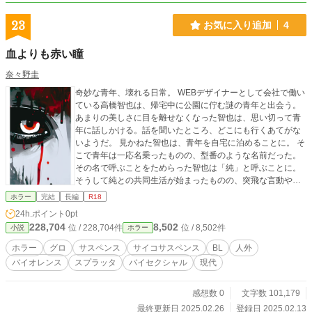
23
お気に入り追加
4
血よりも赤い瞳
奈々野圭
奇妙な青年、壊れる日常。 WEBデザイナーとして会社で働い
ている高橋智也は、帰宅中に公園に佇む謎の青年と出会う。
あまりの美しさに目を離せなくなった智也は、思い切って青
年に話しかける。話を聞いたところ、どこにも行くあてがな
いようだ。 見かねた智也は、青年を自宅に泊めることに。 そ
こで青年は一応名乗ったものの、型番のような名前だった。
その名で呼ぶことをためらった智也は「純」と呼ぶことに。
そうして純との共同生活が始まったものの、突飛な言動や奇
妙な能力に智也の困惑は増すばかりである。 ある日、智也は
ホラー
完結
長編
R18
仕事でトラブルが発生する。そのことで強いストレスを感じ
24h.ポイント
0pt
た智也は、つい純を殴ってしまう。それがきっかけとなった
228,704
8,502
位 / 228,704件
位 / 8,502件
小説
ホラー
のか、純に対する智也の行動がエスカレートしていき……。
※性暴力、嘔吐シーンがあります ※SOGIハラスメント的な表
ホラー
グロ
サスペンス
サイコサスペンス
BL
人外
現があります ※暴力・グロシーンがあるエピソードには* ※
バイオレンス
スプラッタ
バイセクシャル
現代
性描写があるエピソードには** がついています ※エブリス
タ、ミッドナイトノベルズにも投稿しています
感想数 0
文字数 101,179
最終更新日 2025.02.26
登録日 2025.02.13