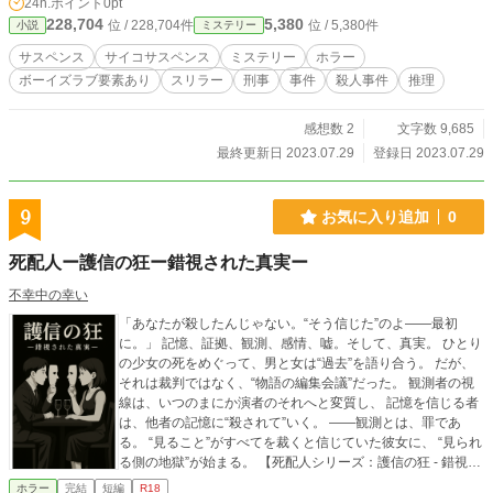
24h.ポイント
0pt
様々な人間の視点から描かれる、絡み合う人間心理を描いた
228,704
5,380
位 / 228,704件
位 / 5,380件
小説
ミステリー
サスペンス。 ※二重感嘆符の続編。単体でも読めるように作
成しました。 ※続編「バックオリフィス」アルファポリスに
サスペンス
サイコサスペンス
ミステリー
ホラー
アップしました。 ※この作品は犯罪描写を含みますが、犯罪
ボーイズラブ要素あり
スリラー
刑事
事件
殺人事件
推理
を助長する物ではございません。 ※ボーイズラブ描写ありま
す。軽い描写なので同性愛に偏見がない方は是非。
感想数 2
文字数 9,685
最終更新日 2023.07.29
登録日 2023.07.29
9
お気に入り追加
0
死配人ー護信の狂ー錯視された真実ー
不幸中の幸い
「あなたが殺したんじゃない。“そう信じた”のよ——最初
に。」 記憶、証拠、観測、感情、嘘。そして、真実。 ひとり
の少女の死をめぐって、男と女は“過去”を語り合う。 だが、
それは裁判ではなく、“物語の編集会議”だった。 観測者の視
線は、いつのまにか演者のそれへと変質し、 記憶を信じる者
は、他者の記憶に“殺されて”いく。 ——観測とは、罪であ
る。 “見ること”がすべてを裁くと信じていた彼女に、 “見られ
る側の地獄”が始まる。 【死配人シリーズ：護信の狂 - 錯視さ
れた真実】 ——これは、“事実”が殺されていく物語。
ホラー
完結
短編
R18