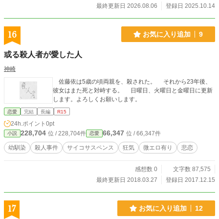
バケモノの恐怖だけではない。 嫉妬、強欲、後悔、そして狂
最終更新日 2026.08.06
登録日 2025.10.14
気――怪異を引き寄せ、呪いを生み出しているのは、他でも
ない生きた人間たちの生々しい感情だった。 果たして、本当
に恐ろしいのは視えない怪異か、それとも人間か？ 視えすぎ
16
お気に入り追加
9
る男子高校生と謎多き大人たちが、日常の裏側に潜む闇と謎
を解き明かす。 少し切なくて背筋が凍る「オカルト・ヒュー
或る殺人者が愛した人
マンドラマ」！
神崎
佐藤依は5歳の頃両親を、殺された。 それから23年後、
彼女はまた死と対峙する。 日曜日、火曜日と金曜日に更新
します。よろしくお願いします。
恋愛
完結
長編
R15
24h.ポイント
0pt
228,704
66,347
位 / 228,704件
位 / 66,347件
小説
恋愛
幼馴染
殺人事件
サイコサスペンス
狂気
微エロ有り
悲恋
感想数 0
文字数 87,575
最終更新日 2018.03.27
登録日 2017.12.15
17
お気に入り追加
12