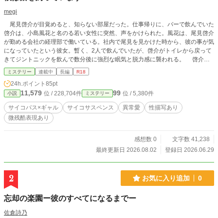
megi
尾見啓介が目覚めると、知らない部屋だった。仕事帰りに、バーで飲んでいた
啓介は、小島風花と名のる若い女性に突然、声をかけられた。風花は、尾見啓介
が勤める会社の経理部で働いている。社内で尾見を見かけた時から、彼の事が気
になっていたという彼女。暫く、2人で飲んでいたが、啓介がトイレから戻って
きてジントニックを飲んで数分後に強烈な眠気と脱力感に襲われる。 啓介
が、目覚めた部屋とは、風花が気に入った男性を監禁する場所であった。風花を
ミステリー
連載中
長編
R18
拒む啓介を暴力とセックスで支配するサイコパスな彼女。日を追うごとに、次第
24h.ポイント
85pt
に啓介の心を浸食していくが、彼にはどうしても、家へと戻らなければいけない
11,579
99
位 / 228,704件
位 / 5,380件
小説
ミステリー
理由がある。それは、飼い猫の存在。啓介が家に戻らないと、食事を摂れない飼
い猫は、命の危険に晒される事になる。ただ、啓介が言う猫とは、彼が、拉致し
サイコパス×ギャル
サイコサスペンス
異常愛
性描写あり
た女性の事である。啓介も、気に入った女性を自宅の地下室へ監禁し、暴力とセ
微残酷表現あり
ックスで支配するサイコパスであった。1週間後、啓介が風花から逃げ帰った
時、飼い猫は痩せて冷たくなっていた。その様子を見て喜ぶ風花の姿に、啓介は
愕然とする。
感想数 0
文字数 41,238
最終更新日 2026.08.02
登録日 2026.06.29
2
お気に入り追加
0
忘却の楽園ー​彼のすべてになるまでー
佐倉詩乃