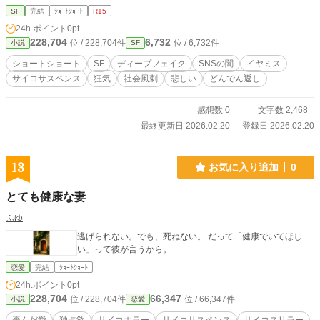
劇」が交錯する。 現代サイコサスペンス・ショートショー
SF
完結
ｼｮｰﾄｼｮｰﾄ
R15
ト。 【読了時間：約5分】 ■ 独自執筆メソッド【C.C.W.】の
24h.ポイント
0pt
実証作 本作は、著者が構築した独自の物語記述メソッド「C.
228,704
6,732
位 / 228,704件
位 / 6,732件
小説
SF
C.W.」を用いて執筆されています。文章の構造や視点移動を
緻密に設計し、読者の認知と深層心理へ直接的に訴えかけ
ショートショート
SF
ディープフェイク
SNSの闇
イヤミス
る、全く新しい読書体験を提供します。※本メソッドは、AI
サイコサスペンス
狂気
社会風刺
悲しい
どんでん返し
生成や外部プログラミング等の演算ツールを一切使用せず、
筆者自身の脳内回路のみで構築・稼働する「生身の執筆シス
テム」です。 ■ 生成AIの利用方針 生成AIは、調査・資料整
感想数 0
文字数 2,468
理・分析・校正補助のためにのみ使用しています。 作品の着
最終更新日 2026.02.20
登録日 2026.02.20
想、構成、文体、表現、本文執筆などの創作は、すべて著者
本人が行っています。 生成AIは補助的用途に限って使用して
おり、創作上の判断および本文執筆はすべて著者本人が行っ
13
お気に入り追加
0
ています。 ※本作はアルファポリス、TALES、カクヨムに重
複掲載しております。 著作権はすべて著者に帰属します。 内
とても健康な妻
容の無断転載、複製、および生成AIへの学習利用を固く禁じ
ます。 ©2026 Shinsuke Mizui All rights reserved.
ふゆ
逃げられない。でも、死ねない。 だって「健康でいてほし
い」って彼が言うから。
恋愛
完結
ｼｮｰﾄｼｮｰﾄ
24h.ポイント
0pt
228,704
66,347
位 / 228,704件
位 / 66,347件
小説
恋愛