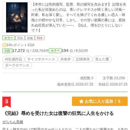
【本作には性的描写、監禁、死の描写を含みます】 記憶を失
った私が目覚めたのは、青いクレマチスが咲く美しい洋風一
軒家。私を深く愛し、すべてを捧げてくれる優しい恋人・柊
哉との穏やかな日常。しかし、その甘い楽園の裏には、底知
れぬ狂気が潜んでいた――。【ねえ、僕をひとりにしない
で？】
ホラー
完結
短編
R18
24h.ポイント
42pt
17,272
194
位 / 228,704件
位 / 8,502件
小説
ホラー
AI生成作品
サイコサスペンス
共依存
記憶喪失
歪んだ愛
ダークロマンス
感想数 0
文字数 23,256
最終更新日 2026.07.25
登録日 2026.07.25
3
お気に入り追加
5
《完結》辱めを受けた女は復讐の狂気に人生をかける
ぜらちん黒糖
​​恋人・翔太のせいで犯罪のターゲットとなり、二人の男たちに陵辱され、人生の