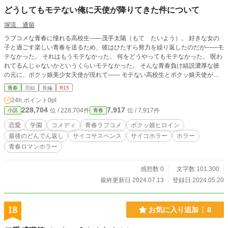
どうしてもモテない俺に天使が降りてきた件について
塀流 通留
ラブコメな青春に憧れる高校生――茂手太陽（もて たいよう）。 好きな女の
子と過ごす楽しい青春を送るため、彼はひたすら努力を繰り返したのだが――モ
テなかった。 それはもうモテなかった。 何をどうやってもモテなかった。 呪わ
れてるんじゃないかというくらいモテなかった。 そんな青春負け組説濃厚な彼
の元に、ボクッ娘美少女天使が現れて―― モテない高校生とボクッ娘天使が送
る青春ラブコメ……に見せかけた何か！？ 最後の最後のどんでん返しであなた
青春
完結
長編
R15
は知るだろう。 これはラブコメじゃない！――と ＜追記＞ 本作品は私がデビュ
24h.ポイント
0pt
ー前に書いた新人賞投稿策を改訂したものです。
228,704
7,917
位 / 228,704件
位 / 7,917件
小説
青春
恋愛
学園
コメディ
青春ラブコメ
ボクッ娘ヒロイン
最後のどんでん返し
サイコサスペンス
サイコホラー
ホラー
青春ロマンホラー
感想数 0
文字数 101,300
最終更新日 2024.07.13
登録日 2024.05.20
18
お気に入り追加
8