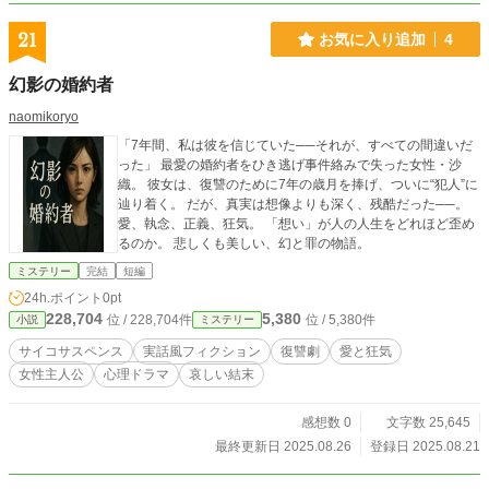
21
お気に入り追加
4
幻影の婚約者
naomikoryo
「7年間、私は彼を信じていた──それが、すべての間違いだ
った」 最愛の婚約者をひき逃げ事件絡みで失った女性・沙
織。 彼女は、復讐のために7年の歳月を捧げ、ついに“犯人”に
辿り着く。 だが、真実は想像よりも深く、残酷だった──。
愛、執念、正義、狂気。 「想い」が人の人生をどれほど歪め
るのか。 悲しくも美しい、幻と罪の物語。
ミステリー
完結
短編
24h.ポイント
0pt
228,704
5,380
位 / 228,704件
位 / 5,380件
小説
ミステリー
サイコサスペンス
実話風フィクション
復讐劇
愛と狂気
女性主人公
心理ドラマ
哀しい結末
感想数 0
文字数 25,645
最終更新日 2025.08.26
登録日 2025.08.21