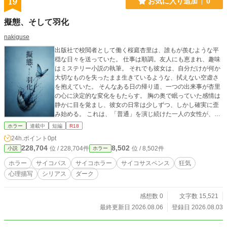
19
お気に入り追加
0
擬態、そして羽化
nakiguse
出版社で校閲者として働く桜庭杏里は、誰もが羨むような平
穏な日々を送っていた。 仕事は順調。友人にも恵まれ、趣味
はミステリー小説の執筆。 それでも彼女は、自分だけが何か
大切なものを失ったまま生きているような、拭えない空虚さ
を抱えていた。 そんなある日の帰り道、一つの出来事が杏里
の心に決定的な変化をもたらす。 胸の奥で眠っていた感情は
静かに目を覚まし、彼女の日常は少しずつ、しかし確実に歪
み始める。 これは、「普通」を演じ続けた一人の女性が、自
らの本性へ堕ちていくサイコサスペンス。
ホラー
連載中
短編
R18
24h.ポイント
0pt
228,704
8,502
位 / 228,704件
位 / 8,502件
小説
ホラー
ホラー
サイコパス
サイコホラー
サイコサスペンス
狂気
心理描写
シリアス
ダーク
感想数 0
文字数 15,521
最終更新日 2026.08.06
登録日 2026.08.03