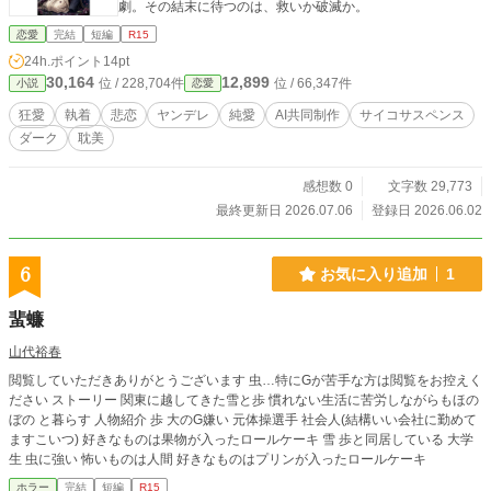
劇。その結末に待つのは、救いか破滅か。
恋愛
完結
短編
R15
24h.ポイント
14pt
30,164
12,899
位 / 228,704件
位 / 66,347件
小説
恋愛
狂愛
執着
悲恋
ヤンデレ
純愛
AI共同制作
サイコサスペンス
ダーク
耽美
感想数 0
文字数 29,773
最終更新日 2026.07.06
登録日 2026.06.02
6
お気に入り追加
1
蜚蠊
山代裕春
閲覧していただきありがとうございます 虫…特にGが苦手な方は閲覧をお控えく
ださい ストーリー 関東に越してきた雪と歩 慣れない生活に苦労しながらもほの
ぼの と暮らす 人物紹介 歩 大のG嫌い 元体操選手 社会人(結構いい会社に勤めて
ますこいつ) 好きなものは果物が入ったロールケーキ 雪 歩と同居している 大学
生 虫に強い 怖いものは人間 好きなものはプリンが入ったロールケーキ
ホラー
完結
短編
R15