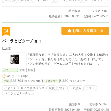
歪んだ愛
独占欲
サイコホラー
サイコサスペンス
サイコスリラー
感想数 0
文字数 546
最終更新日 2025.05.31
登録日 2025.05.31
14
お気に入り追加
0
バニラとビターチョコ
紅月羊
「真面目な姉」と「奔放な妹」 二人の人生を交換する秘密の
『ゲーム』を、私たちは楽しんでいた。あの日、妹がエリー
トとの結婚を決め、ゲームの終了を告げるまでは――。
ミステリー
完結
短編
24h.ポイント
0pt
228,704
5,380
位 / 228,704件
位 / 5,380件
小説
ミステリー
イヤミス
サイコサスペンス
現代
双子
一気読み
ラスト
バニラとビターチョコ
感想数 0
文字数 5,034
最終更新日 2026.04.29
登録日 2026.04.29