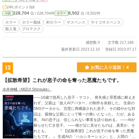
かが異常であった。 ｢――神への供物は激しい感情である｣
24h.ポイント
0pt
徐々に狂気へと飲み込まれていく桃也。村人の魔の手は、桃
228,704
8,502
位 / 228,704件
位 / 8,502件
小説
ホラー
也以外の家族にも伸びてこようとしていた――。 謎の風習。
裏で画策する村人。真相へと近づくにつれ、村の異常性が明
ホラー
ホラー風味
村ホラー
サスペンス
サイコサスペンス
らかになってくる。 ――おぞましい村の風習とは。 ――三家
殺人鬼
グロテスク
の過去とは。 ――桃也と八月村、両者の運命は。 凶悪VS巨
悪。異色の村ホラーが始まる――。 毎日19時に更新！！
感想数 0
文字数 217,186
最終更新日 2023.12.10
登録日 2023.07.17
12
お気に入り追加
4
【拡散希望】これが息子の命を奪った悪魔たちです。
水井伸輔（MIZUI Shinsuke）
――16歳で急死した息子・マコト。 喪失感と罪悪感に耐えき
れず、父親は「故人AIアバター」の制作を依頼した。 生前の
SNSデータから、完璧に再構築された息子。 その穏やかな対
話は、孤独な父親にとって唯一の救いとなった。 だが、ある
夜。 AIの息子は、信じられない事実を語り始める。 ――AIが
蘇らせた亡き息子。 ――彼が父に見せたものは、真実か、そ
れとも。 『 【拡散希望】これが息子の命を奪った悪魔
たちです。 』 生成AIの「ハルシネーション」と、人間の「悲