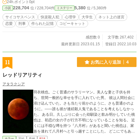
24h.ポイント
0pt
になれば良い！ そんな心の安全装置が働き、守人の中に「赤い影」と似た別人
228,704
5,380
位 / 228,704件
位 / 5,380件
小説
ミステリー
格が作られているらしい。 この時、凶悪な殺人は守人の幻想内に留まらず、現
実世界で頻発していた。 十年前に姿を隠し、死んだと噂される「赤い影」が帰
サイコサスペンス
快楽殺人犯
心理学
大学生
ネット上の迷宮
ってきたのか？ それとも、守人の中に存在する凶悪な疑似人格が、悪夢を現実
恋愛
刑事
作られた記憶
コピーキャット
にしているのだろうか？ エブリスタ、小説家になろう、ノベルアップ+にも投稿
しております。
感想数 0
文字数 267,402
最終更新日 2023.01.15
登録日 2022.10.03
11
お気に入り追加
4
レッドリアリティ
アタラクシア
羽衣桃也。ごく普通のサラリーマン。美人な妻と子供を持
ち、世間一般的な幸せを手に入れていた男。 彼は人間社会に
溶け込んでいた。さも当たり前かのように。さも普通かのよ
うに。――誰も彼が連続殺人鬼であることを考えもしなかっ
た。 ある日。久しぶりに会った幼馴染と飲み明かしていた桃
也は、初恋の女の子が行方不明になっていることを知る。 近
くには不穏な噂を持つ『八月村』があると聞いた桃也は、家
族を連れて八月村へと引っ越すことにした。 どこにでもある
ような村。のどかな自然に静かな村人たち。しかし――どこ
ホラー
完結
長編
R18