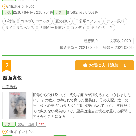
24h.ポイント
0pt
228,704
8,502
位 / 228,704件
位 / 8,502件
小説
ホラー
G対策
ゴキブリパニック
夏の戦い
日常系コメディ
ホラー風味
サイコサスペンス
人間が一番怖い
コメディ
まさかの！？
感想数 0
文字数 2,079
最終更新日 2021.08.29
登録日 2021.08.29
7
お気に入り追加
1
四面素仮
白美希結
祖母から受け継いだ「笑えば痛みが消える」というおまじな
い。 その教えに縛られて育った里美は、母の支配、太一の
圧、娘・心美の“カタカタ”に追い詰められていく。 笑顔だけ
では救えない現実の中で、里美は過去と現在が重なる瞬間に
向き合うことになる――。
ホラー
完結
短編
R15
24h.ポイント
0pt