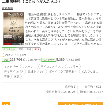
二重感嘆符（にじゅうかんたんふ）
吉岡有隆
ー場面が急展開に変わるサスペンスー 札幌でエンジニアと
して真面目に勤務をしている高倉有理は、笠木創也という同
性の恋人が居る。高倉は女性が苦手だった。 高倉はある日
恋人の笠木に、高倉が知らない女性と密会をしていると浮気
を疑われる。高倉は浮気をしていない証拠があるが、その後
連続女性誘拐殺人事件の犯人としても警察に疑われるように
なる。それも高倉はアリバイがあるのだが、次第に高倉の情
緒不安定な面が露わになっていき… 人格が二重に交わる、
サイコサスペンス。 ※続編「乱数のシード」アップしまし
ミステリー
完結
長編
R15
た。 ※この作品は犯罪描写を含みますが、犯罪を助長する物
24h.ポイント
0pt
ではございません。 ※ボーイズラブ描写あります。軽い描写
228,704
5,380
位 / 228,704件
位 / 5,380件
小説
ミステリー
なので同性愛に偏見がない方は是非。
ミステリー
サスペンス
サイコサスペンス
スリラー
デミサイコパス
叙述トリック
ボーイズラブ要素あり
どんでん返し
事件
家族
感想数 1
文字数 4,602
最終更新日 2023.02.26
登録日 2023.01.17