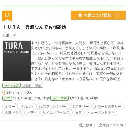
15
お気に入り追加
0
ＩＵＲＡ－異浦なんでも相談所
相川ヒゲ
本当に恐ろしいのは怪異か、人間か。 幽霊や妖怪など「本来
見えないはずのもの」が視えてしまう体質の高校生・藤見 惟
（ふじみ ゆい）。 特異な体質のせいで周囲から浮かないよ
う、他人と深く関わらずに平穏な学校生活を送りたいと願う
彼だったが、とある事情から現在は『異浦なんでも相談所』
でアルバイトをしている。 一見するとお洒落なカフェにしか
見えないその相談所に持ち込まれるのは、警察や一般の人間
には手に負えない「オカルト・心霊絡み」の厄介な依頼ばか
り。 彼を助手として現場へ連れ回すのは、年齢不詳で飄々と
ライト文芸
連載中
長編
した調査員・白椛 祐介――通称シロさんを筆頭に、他にも、
24h.ポイント
0pt
明るい事務員の梨奈や礼儀正しい巨漢の荒屋敷など、相談所
228,704
9,590
位 / 228,704件
位 / 9,590件
小説
ライト文芸
には個性豊かな面々が集っていた。 記憶喪失の男に憑きまと
う不気味な影、旧家から消えた「幸運の桐箱」と暗躍する妖
ホラー
オカルト
現代ファンタジー
ミステリー
ホラーミステリー
怪、遺品の裁縫箱から現れる老婆の霊、そして学校で囁かれ
人間ドラマ
バディ
サイコサスペンス
日常
ヒューマンドラマ
る「呪いの写真」とつきまとう幽霊……。 シロさんに振り回
されながら、怪異の絡む不可解な事件に挑む惟。 しかし、真
相を紐解くうちに浮かび上がってくるのは、得体の知れない
感想数 0
文字数 220,274