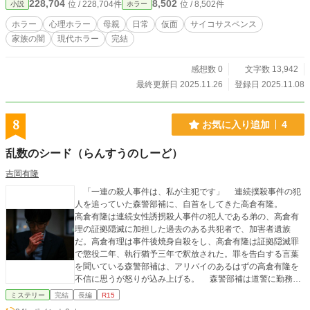
228,704
8,502
位 / 228,704件
位 / 8,502件
小説
ホラー
ホラー
心理ホラー
母親
日常
仮面
サイコサスペンス
家族の闇
現代ホラー
完結
感想数 0
文字数 13,942
最終更新日 2025.11.26
登録日 2025.11.08
8
お気に入り追加
4
乱数のシード（らんすうのしーど）
吉岡有隆
「一連の殺人事件は、私が主犯です」 連続撲殺事件の犯
人を追っていた森警部補に、自首をしてきた高倉有隆。
高倉有隆は連続女性誘拐殺人事件の犯人である弟の、高倉有
理の証拠隠滅に加担した過去のある共犯者で、加害者遺族
だ。高倉有理は事件後焼身自殺をし、高倉有隆は証拠隠滅罪
で懲役二年、執行猶予三年で釈放された。罪を告白する言葉
を聞いている森警部補は、アリバイのあるはずの高倉有隆を
不信に思うが怒りが込み上げる。 森警部補は道警に勤務を
していた。ある日女性が通り魔に襲われ死亡しているとの通
ミステリー
完結
長編
R15
報を受け現場に向かうが、その女性は自分の妻だった。