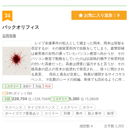
24
お気に入り追加
9
バックオリフィス
吉岡有隆
レイプ未遂事件の犯人として捕まった岡本。岡本は容疑を
否定するが、その後留置所内で自殺をしてしまう。森警部補
は被害者の女性の通っていたパソコン教室へ向かうが、その
パソコン教室で勤務をしていたのは以前執行猶予で有罪判決
の付いた高倉だった。高倉は捜査に協力すると言うが、その
後高倉の恋人の笠木が血塗れで発見され…。徐々に明かされ
る真実。 現在と過去が交差し、執着が連関するサイコサス
ペンス。 ※乱数のシードの続編。単体でも読めるように作成
しました。 ※この作品は犯罪描写を含みますが、犯罪を助長
ミステリー
連載中
長編
R18
する物ではございません。 ※ボーイズラブ描写あります。軽
24h.ポイント
0pt
い描写なので同性愛に偏見がない方は是非。
228,704
5,380
位 / 228,704件
位 / 5,380件
小説
ミステリー
サスペンス
サイコサスペンス
ミステリー
ホラー
ボーイズラブ要素あり
スリラー
刑事
事件
殺人事件
推理
感想数 4
文字数 1,202