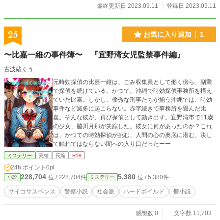
最終更新日 2023.09.11
登録日 2023.09.11
25
お気に入り追加
1
〜比嘉一維の事件簿〜 『宜野湾女児監禁事件編』
古波蔵くう
元時効探偵の比嘉一維は、ごみ収集員として働く傍ら、副業
で探偵を続けている。かつて、沖縄で時効探偵事務所を構え
ていた比嘉。しかし、優秀な刑事たちが揃う沖縄では、時効
事件など滅多に起こらない。赤字続きで事務所を畳んだ比
嘉。そんな彼が、再び探偵として動き出す。宜野湾市で11歳
の少女、脇川月那が失踪した。彼女に何があったのか？これ
は、かつての時効探偵が挑む、人間の心の奥底に潜む、決し
て触れてはならない闇への入り口だったーー
ミステリー
完結
長編
R18
24h.ポイント
0pt
228,704
5,380
位 / 228,704件
位 / 5,380件
小説
ミステリー
サイコサスペンス
警察小説
社会派
ハードボイルド
鬱小説
感想数 0
文字数 11,703