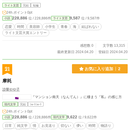
ライト文芸
完結
短編
24h.ポイント
0pt
228,886
9,587
位 / 228,886件
位 / 9,587件
小説
ライト文芸
恋愛
時間
美容師
小学生
青春
海
結ばれない
ライト文芸大賞エントリー
感想数 0
文字数 13,315
最終更新日 2024.04.20
登録日 2024.04.20
21
お気に入り追加
2
摩耗
沙華やや子
『マンション南天（なんてん）』に棲まう『私』の感じ方
現代文学
完結
ｼｮｰﾄｼｮｰﾄ
24h.ポイント
0pt
228,886
9,622
位 / 228,886件
位 / 9,622件
小説
現代文学
日常
純文学
情
お見送り
切ない
儚い
時間
物語り