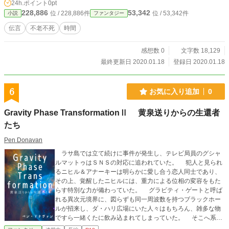
24h.ポイント
0pt
228,886
53,342
位 / 228,886件
位 / 53,342件
小説
ファンタジー
伝言
不老不死
時間
感想数 0
文字数 18,129
最終更新日 2020.01.18
登録日 2020.01.18
6
お気に入り追加
0
Gravity Phase TransformationⅡ 黄泉送りからの生還者
たち
Pen Donavan
ラサ島では立て続けに事件が発生し、テレビ局員のグシャ
ルマットゥはＳＮＳの対応に追われていた。 犯人と見られ
るニヒル＆アナーキーは明らかに愛し合う恋人同士であり、
その上、覚醒したニヒルには、重力による位相の変容をもた
らす特別な力が備わっていた。 グラビティ・ゲートと呼ば
れる異次元境界に、図らずも同一周波数を持つブラックホー
ルが招来し、ダ・ハリ広場にいた人々はもちろん、雑多な物
ですら一緒くたに飲み込まれてしまっていた。 そこへ系統
の違う超能力を宿す異父弟妹のエンリコとトゥエルヴが時間