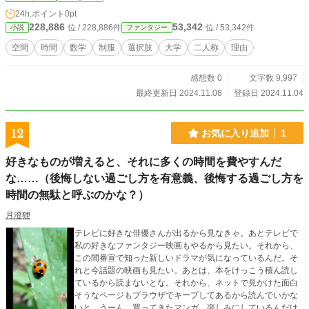
24h.ポイント
0pt
228,886
53,342
位 / 228,886件
位 / 53,342件
小説
ファンタジー
空間
時間
数学
制服
選択肢
大学
二人称
理由
感想数 0
文字数 9,997
最終更新日 2024.11.08
登録日 2024.11.04
12
お気に入り追加
1
好きなものが増えると、それに多くの時間を費やすんだ
な……（後悔しない過ごし方を有意義、後悔する過ごし方を
時間の無駄と呼ぶのかな？）
月澄狸
テレビに好きな俳優さんが出るから見なきゃ。あとテレビで
私の好きなファンタジー映画もやるから見たい。それから、
この間番宣で知った新しいドラマが気になっているんだ。そ
れと今話題の映画も見たい。あとは、本をけっこう積ん読し
ているから読まないとな。それから、ネットで見かけた面白
そうなページもブラウザでキープしてあるから読んでいかな
いと。うーん、買ってきたマンガ、楽しみにしているんだけ