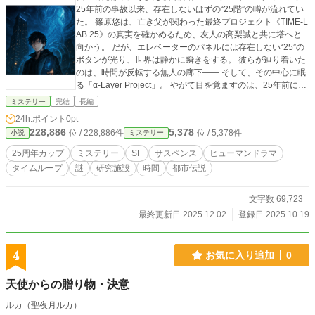
25年前の事故以来、存在しないはずの“25階”の噂が流れてい
た。 篠原悠は、亡き父が関わった最終プロジェクト《TIME-L
AB 25》の真実を確かめるため、友人の高梨誠と共に塔へと
向かう。 だが、エレベーターのパネルには存在しない“25”の
ボタンが光り、世界は静かに瞬きをする。 彼らが辿り着いた
のは、時間が反転する無人の廊下―― そして、その中心に眠
る「α-Layer Project」。 やがて目を覚ますのは、25年前に失
われた研究者たちの記録、そして彼ら自身の過去。 父が遺し
ミステリー
完結
長編
た装置《RECON-25》が再起動し、“観測者”としての悠の時
24h.ポイント
0pt
間が動き出す。 過去・現在・未来・虚数・零点―― 五つの時
228,886
5,378
位 / 228,886件
位 / 5,378件
小説
ミステリー
間層を越えて、失われた“記録”が再び共鳴を始める。 「――2
5階の扉は、あと四つ。 次に見るのは、“未来”の残響だ。」
25周年カップ
ミステリー
SF
サスペンス
ヒューマンドラマ
記録と記憶が交錯する、時間SFサスペンス。 誰もたどり着け
タイムループ
謎
研究施設
時間
都市伝説
なかった“25階”で、世界の因果が音を立てて共鳴する――。
文字数 69,723
最終更新日 2025.12.02
登録日 2025.10.19
4
お気に入り追加
0
天使からの贈り物・決意
ルカ（聖夜月ルカ）