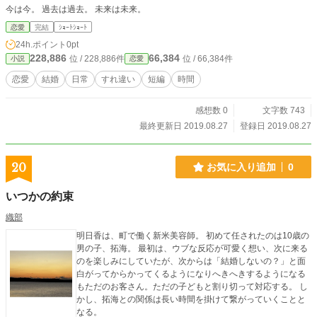
今は今。 過去は過去。 未来は未来。
恋愛
完結
ｼｮｰﾄｼｮｰﾄ
24h.ポイント
0pt
228,886
66,384
位 / 228,886件
位 / 66,384件
小説
恋愛
恋愛
結婚
日常
すれ違い
短編
時間
感想数 0
文字数 743
最終更新日 2019.08.27
登録日 2019.08.27
20
お気に入り追加
0
いつかの約束
織部
明日香は、町で働く新米美容師。 初めて任されたのは10歳の
男の子、拓海。 最初は、ウブな反応が可愛く想い、次に来る
のを楽しみにしていたが、次からは「結婚しないの？」と面
白がってからかってくるようになりへきへきするようになる
もただのお客さん。ただの子どもと割り切って対応する。 し
かし、拓海との関係は長い時間を掛けて繋がっていくことと
なる。