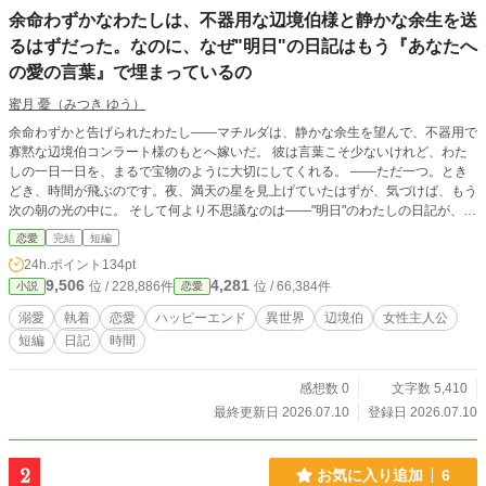
余命わずかなわたしは、不器用な辺境伯様と静かな余生を送
るはずだった。なのに、なぜ"明日"の日記はもう『あなたへ
の愛の言葉』で埋まっているの
蜜月 憂（みつき ゆう）
余命わずかと告げられたわたし――マチルダは、静かな余生を望んで、不器用で
寡黙な辺境伯コンラート様のもとへ嫁いだ。 彼は言葉こそ少ないけれど、わた
しの一日一日を、まるで宝物のように大切にしてくれる。 ――ただ一つ。とき
どき、時間が飛ぶのです。夜、満天の星を見上げていたはずが、気づけば、もう
次の朝の光の中に。 そして何より不思議なのは――"明日"のわたしの日記が、も
う、わたしの筆跡で、『今日もあなたと生きられて、幸せ』と、埋まっているこ
恋愛
完結
短編
と。 わたしの時間は、いったい、どうなっているの。ねえ、コンラート様。あ
24h.ポイント
134pt
なたは、何を、わたしに隠しているの。 ※二人にとっては、最初から最後まで
9,506
4,281
位 / 228,886件
位 / 66,384件
小説
恋愛
ハッピーエンドです。 ※ほの暗いホラー風味（人間の狂気・執着）と切なさが
ありますが、ヒロインは絶対に傷つかず、"彼女自身のまま"深く愛されて幸せに
溺愛
執着
恋愛
ハッピーエンド
異世界
辺境伯
女性主人公
生きる物語です。幽霊やお化けは出ません。
短編
日記
時間
感想数 0
文字数 5,410
最終更新日 2026.07.10
登録日 2026.07.10
2
お気に入り追加
6