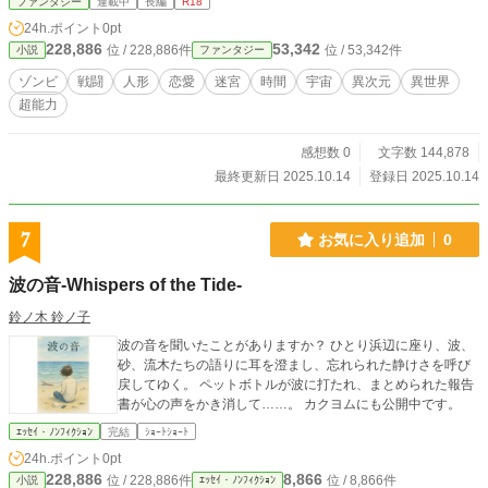
ファンタジー
連載中
長編
R18
を遡って、破滅から救済に乗り出す。 今や、地球の位相は
24h.ポイント
0pt
ニヒルに据えられ、彼女の価値観こそが主軸となっている、
228,886
53,342
位 / 228,886件
位 / 53,342件
小説
ファンタジー
この世界において、トゥエルヴはグシャルマットゥに裏から
社会を支えてほしいと頼み、ラサ島の統治を託す。 ゲート
ゾンビ
戦闘
人形
恋愛
迷宮
時間
宇宙
異次元
異世界
に飲み込まれた者たちは、そのほとんどが現実世界に戻って
超能力
来たとはいえ、サラリーマンのアジールは、ふだん真面目で
控えめな性格にも拘わらず、日食を契機にゾンビと対決する
はめとなり、２３歳の女性は、夢見がちな中学生に戻って、
感想数 0
文字数 144,878
狂った重力構造の古城で数々の奇妙な体験を余儀なくされる
最終更新日 2025.10.14
登録日 2025.10.14
こととなる。
7
お気に入り追加
0
波の音-Whispers of the Tide-
鈴ノ木 鈴ノ子
波の音を聞いたことがありますか？ ひとり浜辺に座り、波、
砂、流木たちの語りに耳を澄まし、忘れられた静けさを呼び
戻してゆく。 ペットボトルが波に打たれ、まとめられた報告
書が心の声をかき消して……。 カクヨムにも公開中です。
ｴｯｾｲ・ﾉﾝﾌｨｸｼｮﾝ
完結
ｼｮｰﾄｼｮｰﾄ
24h.ポイント
0pt
228,886
8,866
位 / 228,886件
位 / 8,866件
小説
ｴｯｾｲ・ﾉﾝﾌｨｸｼｮﾝ