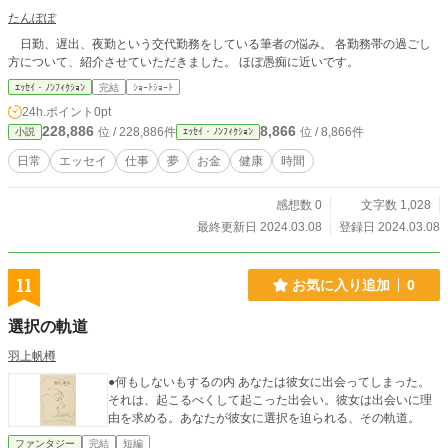
たんぽぽ
日勤、遅出、夜勤という交代勤務をしている筆者の悩み。 各勤務帯の過ごし
方について、紹介させていただきました。 ほぼ愚痴に近いです。
ｴｯｾｲ・ﾉﾝﾌｨｸｼｮﾝ
完結
ｼｮｰﾄｼｮｰﾄ
24h.ポイント
0pt
228,886
8,866
位 / 228,886件
位 / 8,866件
小説
ｴｯｾｲ・ﾉﾝﾌｨｸｼｮﾝ
日常
エッセイ
仕事
夢
お金
健康
時間
感想数 0
文字数 1,028
最終更新日 2024.03.08
登録日 2024.03.08
11
お気に入り追加
0
選択の軌道
羽上帆樽
●何もしないもするの内 あなたは彼女に出会ってしまった。
それは、起こるべくして起こった出会い。彼女は出会いに理
由を求める。あなたが彼女に選択を迫られる、その軌道。
ファンタジー
完結
短編