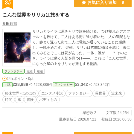
35
お気に入り追加
9
こんな世界をリリカは旅をする
多田莉都
リリカとライラは原チャリで旅を続ける。 ひび割れたアスフ
ァルトを抜けて、二人はある街に辿り着いた。 人の気配もな
く、静まり返った街で二人は電気が通っていることに感動
し、一晩を過ごす。 翌朝、リリカは玄関に物音を感じ、表に
出てみるとそこには花があった。 一体、誰が――？ そのと
き、ライラは動く人影を見つけ――。 これは「こんな世界」
になった星の上をリリカが旅をする物語。
ファンタジー
完結
短編
24h.ポイント
0pt
228,886
53,342
位 / 228,886件
位 / 53,342件
小説
ファンタジー
終末世界×ほのぼの
エンタメ小説
ファンタジー
異世界
近未来
時間
旅
冒険
バディもの
感想数 2
文字数 24,254
最終更新日 2026.07.21
登録日 2026.06.30