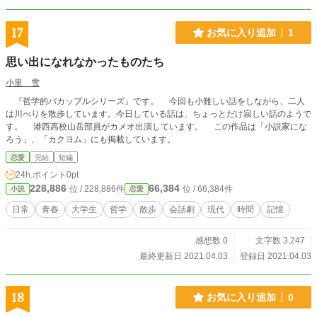
17
お気に入り追加
1
思い出になれなかったものたち
小里 雪
『哲学的バカップルシリーズ』です。 今回も小難しい話をしながら、二人
は川べりを散歩しています。今日している話は、ちょっとだけ寂しい話のようで
す。 港西高校山岳部員がカメオ出演しています。 この作品は「小説家にな
ろう」、「カクヨム」にも掲載しています。
恋愛
完結
短編
24h.ポイント
0pt
228,886
66,384
位 / 228,886件
位 / 66,384件
小説
恋愛
日常
青春
大学生
哲学
散歩
会話劇
現代
時間
記憶
感想数 0
文字数 3,247
最終更新日 2021.04.03
登録日 2021.04.03
18
お気に入り追加
0