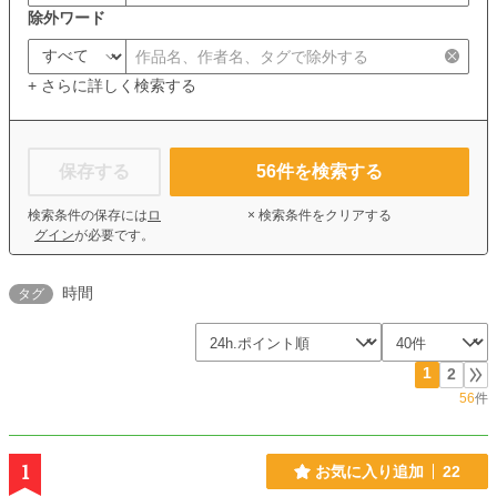
除外ワード
+ さらに詳しく検索する
保存する
56
件を検索する
検索条件の保存には
ロ
× 検索条件をクリアする
グイン
が必要です。
時間
タグ
1
2
56
件
1
お気に入り追加
22