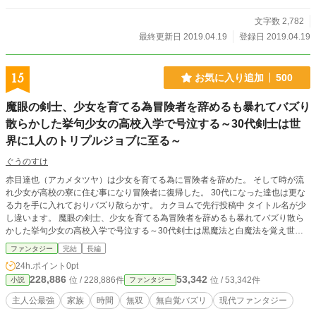
文字数 2,782
最終更新日 2019.04.19
登録日 2019.04.19
15
お気に入り追加
500
魔眼の剣士、少女を育てる為冒険者を辞めるも暴れてバズり
散らかした挙句少女の高校入学で号泣する～30代剣士は世
界に1人のトリプルジョブに至る～
ぐうのすけ
赤目達也（アカメタツヤ）は少女を育てる為に冒険者を辞めた。 そして時が流
れ少女が高校の寮に住む事になり冒険者に復帰した。 30代になった達也は更な
る力を手に入れておりバズり散らかす。 カクヨムで先行投稿中 タイトル名が少
し違います。 魔眼の剣士、少女を育てる為冒険者を辞めるも暴れてバズり散ら
かした挙句少女の高校入学で号泣する～30代剣士は黒魔法と白魔法を覚え世界
にただ1人のトリプルジョブに至る～ https://kakuyomu.jp/works/168180930760
ファンタジー
完結
長編
31328255
24h.ポイント
0pt
228,886
53,342
位 / 228,886件
位 / 53,342件
小説
ファンタジー
主人公最強
家族
時間
無双
無自覚バズリ
現代ファンタジー