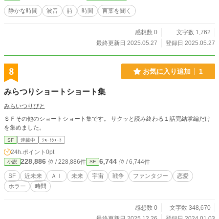
静かな時間
波音
詩
時間
言葉を聞く
感想数 0
文字数 1,762
最終更新日 2025.05.27
登録日 2025.05.27
8
お気に入り追加
1
みらつりショートショート集
みらいつりびと
ＳＦその他のショートショート集です。 サクッと読み終わる１話完結掌編だけ
を集めました。
SF
連載中
ｼｮｰﾄｼｮｰﾄ
24h.ポイント
0pt
228,886
6,744
位 / 228,886件
位 / 6,744件
小説
SF
SF
近未来
ＡＩ
未来
宇宙
戦争
ファンタジー
恋愛
ホラー
時間
感想数 0
文字数 348,670
最終更新日 2025.12.26
登録日 2024.01.03