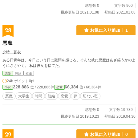
感想数 0
文字数 900
最終更新日 2021.01.08
登録日 2021.01.08
28
お気に入り追加
1
悪魔
夕時 蒼衣
ある日青年は、今日という日に疑問を感じる。そんな彼に悪魔はあざ笑うかのよ
うにささやく。 私は彼女を捨てた。
恋愛
完結
短編
24h.ポイント
0pt
228,886
66,384
位 / 228,886件
位 / 66,384件
小説
恋愛
悪魔
大学生
時間
短編
恋愛
夢
切ない恋
感想数 0
文字数 19,739
最終更新日 2019.10.23
登録日 2019.04.30
29
お気に入り追加
0