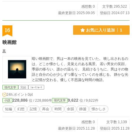
感想数 0
文字数 295,522
最終更新日 2025.09.05
登録日 2024.07.13
16
お気に入り追加
1
映画館
真
暗い映画館で、男は一本の映画を見ていた。 映し出されるの
は、どこか懐かしく、見覚えのある風景。 若い男女の笑顔、
季節の移ろい、誰かの温もり。 見続けるうちに、男はその物
語と自分の心が少しずつ重なっていくのを感じる。 静かな光
と記憶が交わる、優しく不思議な時間の物語。
現代文学
完結
ｼｮｰﾄｼｮｰﾄ
24h.ポイント
0pt
228,886
9,622
位 / 228,886件
位 / 9,622件
小説
現代文学
短編
幻想
記憶
再会
時間
余韻
静謐
懐かしさ
感想数 0
文字数 1,139
最終更新日 2025.11.28
登録日 2025.11.28