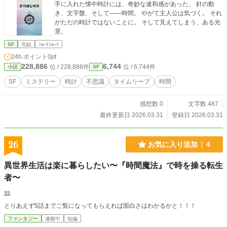
手に入れた懐中時計には、奇妙な違和感があった。 針の動
き、文字盤、そして——時間。 やがて主人公は気づく。 それ
がただの時計ではないことに。 そして見えてしまう、ある光
景。
SF
完結
ｼｮｰﾄｼｮｰﾄ
24h.ポイント
0pt
228,886
6,744
位 / 228,886件
位 / 6,744件
小説
SF
SF
ミステリー
時計
不思議
タイムリープ
時間
感想数 0
文字数 487
最終更新日 2026.03.31
登録日 2026.03.31
26
お気に入り追加
4
異世界生活は楽に暮らしたい〜『時間魔法』で時を操る転生
者〜
ss
とりあえず5話までご覧になってもらえれば面白さはわかるかと！！！
ファンタジー
連載中
短編