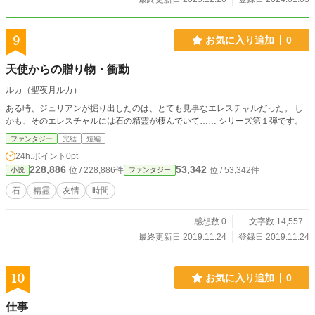
9
お気に入り追加
0
天使からの贈り物・衝動
ルカ（聖夜月ルカ）
ある時、ジュリアンが掘り出したのは、とても見事なエレスチャルだった。 し
かも、そのエレスチャルには石の精霊が棲んでいて…… シリーズ第１弾です。
ファンタジー
完結
短編
24h.ポイント
0pt
228,886
53,342
位 / 228,886件
位 / 53,342件
小説
ファンタジー
石
精霊
友情
時間
感想数 0
文字数 14,557
最終更新日 2019.11.24
登録日 2019.11.24
10
お気に入り追加
0
仕事