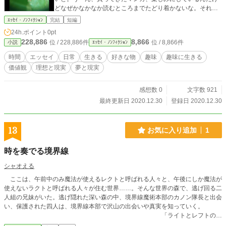
どなぜかなかなか読むところまでたどり着かないな。それに
長編作品も書きたかったんだけどなぜか全然書けていない。
ｴｯｾｲ・ﾉﾝﾌｨｸｼｮﾝ
完結
短編
これってひょっとして「好きなもの」に支配されているんじ
24h.ポイント
0pt
ゃ……？
228,886
8,866
位 / 228,886件
位 / 8,866件
小説
ｴｯｾｲ・ﾉﾝﾌｨｸｼｮﾝ
時間
エッセイ
日常
生きる
好きな物
趣味
趣味に生きる
価値観
理想と現実
夢と現実
感想数 0
文字数 921
最終更新日 2020.12.30
登録日 2020.12.30
13
お気に入り追加
1
時を奏でる境界線
シャオえる
ここは、午前中のみ魔法が使えるレクトと呼ばれる人々と、午後にしか魔法が
使えないラクトと呼ばれる人々が住む世界……。そんな世界の森で、逃げ回る二
人組の兄妹がいた。逃げ隠れた深い森の中、境界線魔術本部のカノン隊長と出会
い、保護された四人は、境界線本部で沢山の出会いや真実を知っていく。
「ライトとレフトの境
界線」からタイトルを変更しています。