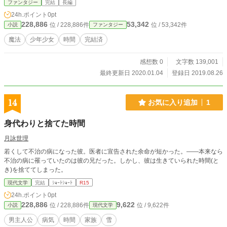
ファンタジー
完結
長編
24h.ポイント
0pt
228,886
53,342
位 / 228,886件
位 / 53,342件
小説
ファンタジー
魔法
少年少女
時間
完結済
感想数 0
文字数 139,001
最終更新日 2020.01.04
登録日 2019.08.26
14
お気に入り追加
1
身代わりと捨てた時間
月詠世理
若くして不治の病になった彼。医者に宣告された余命が短かった。——本来なら
不治の病に罹っていたのは彼の兄だった。しかし、彼は生きていられた時間(と
き)を捨ててしまった。
現代文学
完結
ｼｮｰﾄｼｮｰﾄ
R15
24h.ポイント
0pt
228,886
9,622
位 / 228,886件
位 / 9,622件
小説
現代文学
男主人公
病気
時間
家族
雪