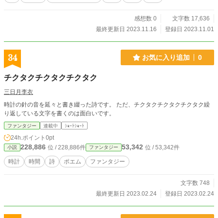
感想数 0
文字数 17,636
最終更新日 2023.11.16
登録日 2023.11.01
34
お気に入り追加
0
チクタクチクタクチクタク
三日月李衣
時計の針の音を延々と書き綴った詩です。 ただ、チクタクチクタクチクタク繰
り返している文字を書くのは面白いです。
ファンタジー
連載中
ｼｮｰﾄｼｮｰﾄ
24h.ポイント
0pt
228,886
53,342
位 / 228,886件
位 / 53,342件
小説
ファンタジー
時計
時間
詩
ポエム
ファンタジー
文字数 748
最終更新日 2023.02.24
登録日 2023.02.24