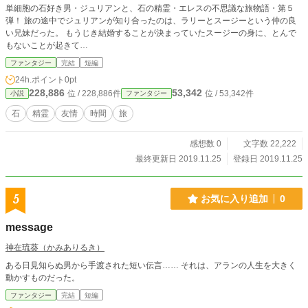
単細胞の石好き男・ジュリアンと、石の精霊・エレスの不思議な旅物語・第５
弾！ 旅の途中でジュリアンが知り合ったのは、ラリーとスージーという仲の良
い兄妹だった。 もうじき結婚することが決まっていたスージーの身に、とんで
もないことが起きて…
ファンタジー
完結
短編
24h.ポイント
0pt
228,886
53,342
位 / 228,886件
位 / 53,342件
小説
ファンタジー
石
精霊
友情
時間
旅
感想数 0
文字数 22,222
最終更新日 2019.11.25
登録日 2019.11.25
5
お気に入り追加
0
message
神在琉葵（かみありるき）
ある日見知らぬ男から手渡された短い伝言…… それは、アランの人生を大きく
動かすものだった。
ファンタジー
完結
短編