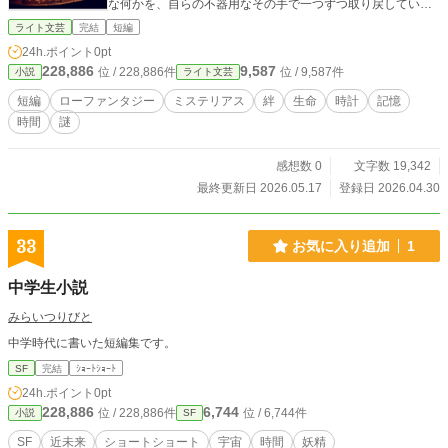
な何かを、自らの不器用なその手で一つずつ取り戻してい
く…… ※時代設定が現代ものとは少し違います。魔法などは
ライト文芸
完結
短編
出てきませんが、ミステリアスな要素が含まれます。 《今後
24h.ポイント
0pt
の公開予定》 時計屋『永遠時間』を軸にして繰り広げられる
228,886
9,587
位 / 228,886件
位 / 9,587件
小説
ライト文芸
様々な物語の断片。ミステリアスな店主のほか、時計屋に訪
れる人々の物語。※登場人物（メインの主人公など）がその
短編
ローファンタジー
ミステリアス
絆
生命
時計
記憶
都度変わったりします。 ほのぼの、シリアス。オムニバスの
時間
謎
短編、読切、番外 etc. ゆっくり気長に更新予定…… *執筆状
態は、追加公開に応じて変更いたします* （完結→連載中→完
結） （注）こちらは〈旧〉短編･完結【人魚の卵】【時計屋
感想数 0
文字数 19,342
『永遠時間』】より【時計屋『永遠時間』】のみを別タイト
最終更新日 2026.05.17
登録日 2026.04.30
ルにて加筆修正+改稿した作品となります。 ※なお、Nolaノ
ベル様にて公開しているタイトルと統一いたしました。こち
らは修正前の内容を掲載中ですが、今後修正版に切り替えて
33
お気に入り追加
1
いく予定です。 表紙画像「Unsplash」 Photo by Alexey Savc
henko ※元画像の一部を加工して使用しております
中学生小説
みらいつりびと
中学時代に書いた短編集です。
SF
完結
ｼｮｰﾄｼｮｰﾄ
24h.ポイント
0pt
228,886
6,744
位 / 228,886件
位 / 6,744件
小説
SF
SF
近未来
ショートショート
宇宙
時間
妖精