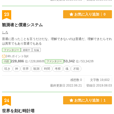
23
お気に入り追加
0
観測者と僕達システム
しろ
普通に思ったことを言うだけだな、理解できないのは普通だ、理解できたらそれ
は異常でもあり普通でもある
ファンタジー
連載中
短編
24h.ポイント
0pt
228,886
53,342
位 / 228,886件
位 / 53,342件
小説
ファンタジー
呟き
神
世界
観測
時間
考察
魂
才能
感想数 0
文字数 19,602
最終更新日 2022.06.21
登録日 2019.08.03
24
お気に入り追加
1
世界を刻む時計塔