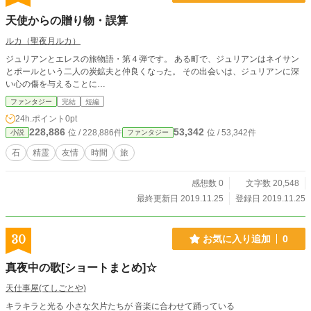
天使からの贈り物・誤算
ルカ（聖夜月ルカ）
ジュリアンとエレスの旅物語・第４弾です。 ある町で、ジュリアンはネイサン
とポールという二人の炭鉱夫と仲良くなった。 その出会いは、ジュリアンに深
い心の傷を与えることに…
ファンタジー
完結
短編
24h.ポイント
0pt
228,886
53,342
位 / 228,886件
位 / 53,342件
小説
ファンタジー
石
精霊
友情
時間
旅
感想数 0
文字数 20,548
最終更新日 2019.11.25
登録日 2019.11.25
30
お気に入り追加
0
真夜中の歌[ショートまとめ]☆
天仕事屋(てしごとや)
キラキラと光る 小さな欠片たちが 音楽に合わせて踊っている