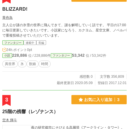
BLIZZARD!
青色魚
主人公が謎の氷雪の世界に飛んできて、謎を解明していく話です。 平日の17:00
に毎日更新していきたいです。小説家になろう、カクヨム、星空文庫、ノベルバ
で重複投稿させていただいています。
ファンタジー
連載中
長編
24h.ポイント
0pt
228,886
53,342
位 / 228,886件
位 / 53,342件
小説
ファンタジー
異世界
氷
獣娘
時間
感想数 0
文字数 356,809
最終更新日 2020.05.09
登録日 2017.12.01
3
お気に入り追加
3
25階の残響（レゾナンス）
空木 輝斗
夜の研究都市にそびえる高層塔《アークライン・タワー》。