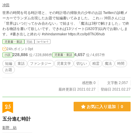
冲田
世界の時間を司る時計塔と、その時計塔の掃除夫の少年のお話 Twitterの診断メ
ーカーでランダム出現したお題で短編書いてみました。 これ↓↓ 沖田さんには
「世界はいつだってかみ合わない」で始まり、「魔法は3秒で解けました」で終
わる物語を書いて欲しいです。できれば13ツイート(1820字)以内でお願いしま
す。 #書き出しと終わり #shindanmaker https://t.co/lp8TNJ6hub
児童書・童話
完結
ｼｮｰﾄｼｮｰﾄ
24h.ポイント
0pt
228,886
4,657
位 / 228,886件
位 / 4,657件
小説
児童書・童話
短編
童話
ファンタジー
児童文学
切ない
精霊
魔法
時間
お題
感想数 0
文字数 2,057
最終更新日 2021.02.27
登録日 2021.02.27
25
お気に入り追加
0
五分進む時計
影野 紡