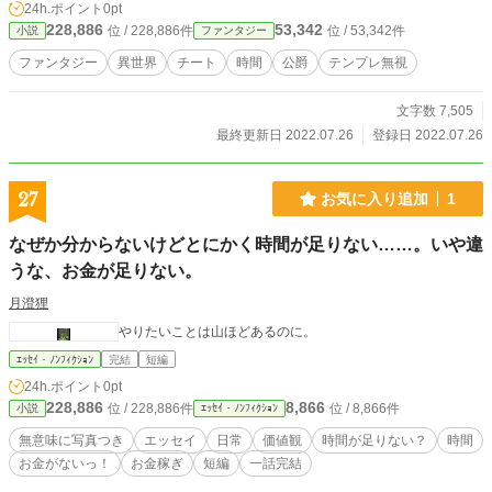
24h.ポイント
0pt
228,886
53,342
位 / 228,886件
位 / 53,342件
小説
ファンタジー
ファンタジー
異世界
チート
時間
公爵
テンプレ無視
文字数 7,505
最終更新日 2022.07.26
登録日 2022.07.26
27
お気に入り追加
1
なぜか分からないけどとにかく時間が足りない……。いや違
うな、お金が足りない。
月澄狸
やりたいことは山ほどあるのに。
ｴｯｾｲ・ﾉﾝﾌｨｸｼｮﾝ
完結
短編
24h.ポイント
0pt
228,886
8,866
位 / 228,886件
位 / 8,866件
小説
ｴｯｾｲ・ﾉﾝﾌｨｸｼｮﾝ
無意味に写真つき
エッセイ
日常
価値観
時間が足りない？
時間
お金がないっ！
お金稼ぎ
短編
一話完結