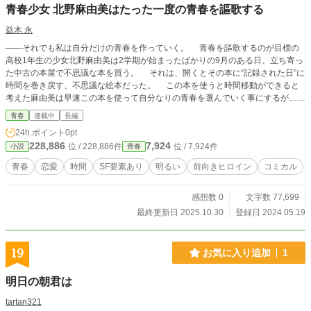
青春少女 北野麻由美はたった一度の青春を謳歌する
益木 永
――それでも私は自分だけの青春を作っていく。 青春を謳歌するのが目標の
高校1年生の少女北野麻由美は2学期が始まったばかりの9月のある日、立ち寄っ
た中古の本屋で不思議な本を買う。 それは、開くとその本に“記録された日”に
時間を巻き戻す、不思議な絵本だった。 この本を使うと時間移動ができると
考えた麻由美は早速この本を使って自分なりの青春を選んでいく事にするが……
青春
連載中
長編
24h.ポイント
0pt
228,886
7,924
位 / 228,886件
位 / 7,924件
小説
青春
青春
恋愛
時間
SF要素あり
明るい
前向きヒロイン
コミカル
感想数 0
文字数 77,699
最終更新日 2025.10.30
登録日 2024.05.19
19
お気に入り追加
1
明日の朝君は
tartan321