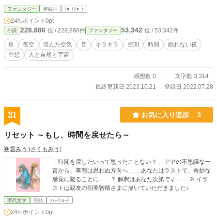
ファンタジー
連載中
ｼｮｰﾄｼｮｰﾄ
24h.ポイント
0pt
228,886
53,342
位 / 228,886件
位 / 53,342件
小説
ファンタジー
星
夜空
澄んだ空気
音
キラキラ
空間
時間
眠れない夜
空想
人と自然と宇宙
感想数 0
文字数 3,314
最終更新日 2023.10.21
登録日 2022.07.28
31
お気に入り追加
3
リセット ～もし、時間を戻せたら～
朔雲みう (さくもみう)
「時間を戻したいって思ったことない？」 アヤの不思議な一
言から、事態は思わぬ方向へ…… あなたはラストで、奇妙な
感覚に陥ることに……？ 解釈はあなた次第です…… ※ イラ
ストは親友の朝美智晴さまに描いていただきました♪
現代文学
完結
ｼｮｰﾄｼｮｰﾄ
24h.ポイント
0pt