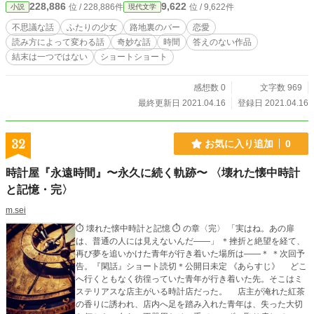
228,886
9,622
位 / 228,886件
位 / 9,622件
小説
現代文学
不思議な話
ふたりの少女
路地裏のバー
恋愛
読み方によって変わる話
奇妙な話
時間
答えのない作品
結末は一つではない
ショートショート
感想数 0
文字数 969
最終更新日 2021.04.16
登録日 2021.04.16
32
お気に入り追加
0
時計屋『永遠時間』〜永久に続く軌跡〜 〈壊れた懐中時計
と記憶・完〉
m.sei
⏱ 壊れた懐中時計と記憶 ⏱ の章〈完〉 「実はね。あの扉
は、普通の人には見えないんだ――」 ＊挫折と絶望を経て、
再び夢を追いかけた青年が行き着いた場所は――＊ ＊次回予
告。『閑話』ショート読切＊公開日未定 《あらすじ》 どこ
へ行くともなく彷徨っていた青年が行き着いた先。そこはミ
ステリアスな店主がいる時計店だった。 店主が淹れた紅茶
の香りに誘われ、店内へ足を踏み入れた青年は、失った大切