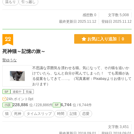
温もり
引っ越し
感想数 0
文字数 5,008
最終更新日 2025.11.12
登録日 2025.11.12
22
お気に入り追加
0
死神猫～記憶の旅～
聖ゆうな
不思議な雰囲気を漂わせる猫。気になって、その猫を追いか
けていたら、なんと自分が死んでしまった！ でも黒猫があ
る提案をしてきて……。（写真素材：Pixabayよりお借りして
おります）
SF
連載中
長編
24h.ポイント
0pt
228,886
6,744
位 / 228,886件
位 / 6,744件
小説
SF
猫
死神
タイムスリップ
時間
記憶
恋愛
文字数 3,451
最終更新日 2018.09.01
登録日 2018.09.01