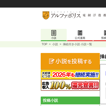
小説
公式漫画
投
TOP
>
小説
>
挿絵付き小説 小説一覧
挿
投稿小説