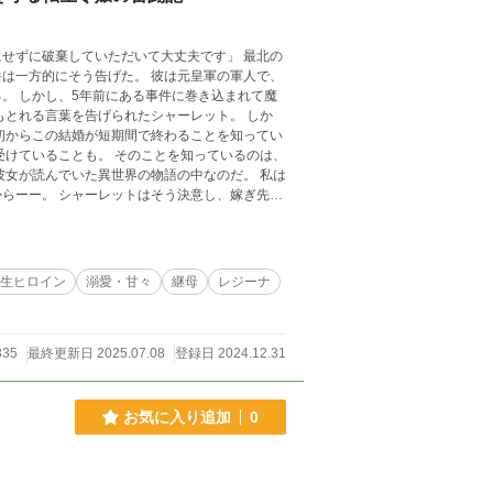
に破棄していただいて大丈夫です」 最北の
は一方的にそう告げた。 彼は元皇軍の軍人で、
。 しかし、5年前にある事件に巻き込まれて魔
もとれる言葉を告げられたシャーレット。 しか
初からこの結婚が短期間で終わることを知ってい
受けていることも。 そのことを知っているのは、
女が読んでいた異世界の物語の中なのだ。 私は
意し、嫁ぎ先の
ャーレットは城の中で夫である公爵にそっくりな子
成AI
生ヒロイン
溺愛・甘々
継母
レジーナ
335
最終更新日 2025.07.08
登録日 2024.12.31
お気に入り追加
0