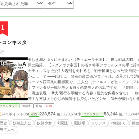
1
レコンキスタ
琥斗
美しき湖と山々に囲まれた【ティエーラ王国】。 世は戦乱の時。
間に陥落。 【レグノヴァ帝国】の若き将軍アヴェルヌスの手に落ちてしまう。 碧湖守備隊（ノ
士ティルスは ただ1人処刑を免れるも、戦争捕虜となった後 剣闘
が……！？ ――此れは。 敗者の命に値がつけられ、道具として消費された時代の物語。 ◆注意◆ 基本的には古代
ローマ＆西洋風の世界観で、 主人公（ティルス）がヒロイン（ア
くファンタジー戦記モノ＆時々恋愛モノのお話ですが、 『剣闘士』『奴隷』『戦争』という題材を扱うにあたり、
・流血表現 ・暴力/暴行を示唆する内容（性的な内容を含む） ・物語上の弱
苦手な方はあらかじめ観覧をお控えいただくか、 気分が優れない
≪小説×漫画について≫ 小説で書きたい場面は小説、 漫画にした
ファンタジー
連載中
長編
R15
しています。 節タイトルに『◆』がついてるのが、挿漫画もしくは挿絵があるお話
228,574
53,244
24h.ポイント
0pt
位 / 228,574件
位 / 53,244
小説
ファンタジー
は、2009年に制作した読み切り漫画のリメイク続編となります。
ます） ↓ https://www.pixiv.net/
歴史
奴隷主人公
奴隷少女
剣闘士
闘技場
シリアス
挿絵あり
挿
男主人公