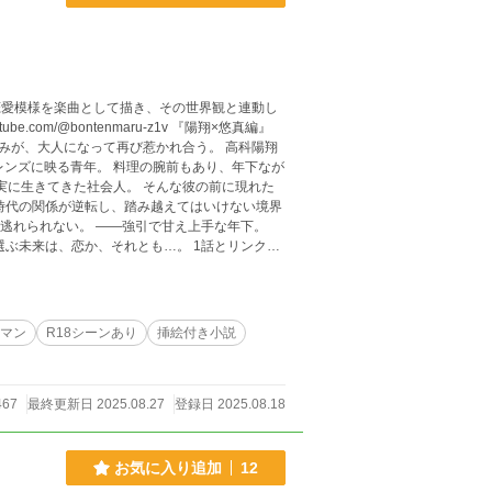
プルの恋愛模様を楽曲として描き、その世界観と連動し
bontenmaru-z1v 『陽翔×悠真編』
レンズに映る青年。 料理の腕前もあり、年下なが
強引で甘え上手な年下。
クした「交差点に沈む影
ーマン
R18シーンあり
挿絵付き小説
467
最終更新日 2025.08.27
登録日 2025.08.18
お気に入り追加
12