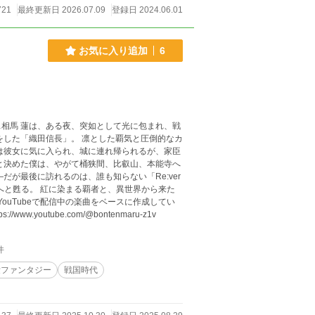
721
最終更新日 2026.07.09
登録日 2024.06.01
お気に入り追加
6
相馬 蓮は、ある夜、突如として光に包まれ、戦
 凛とした覇気と圧倒的なカ
は彼女に気に入られ、城に連れ帰られるが、家臣
と決めた僕は、やがて桶狭間、比叡山、本能寺へ
、異世界から来た
youtube.com/@bontenmaru-z1v
件
愛ファンタジー
戦国時代