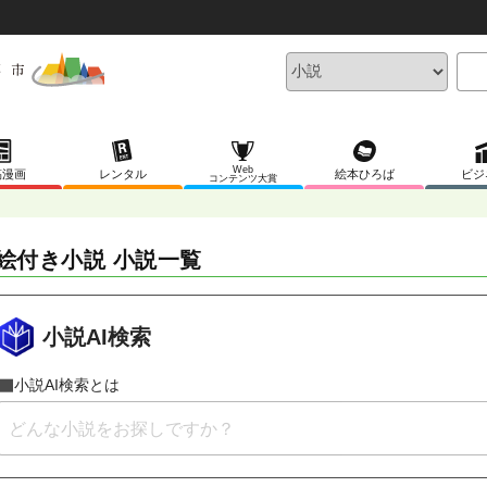
Web
稿漫画
レンタル
絵本ひろば
ビジ
コンテンツ大賞
絵付き小説 小説一覧
小説AI検索
小説AI検索とは