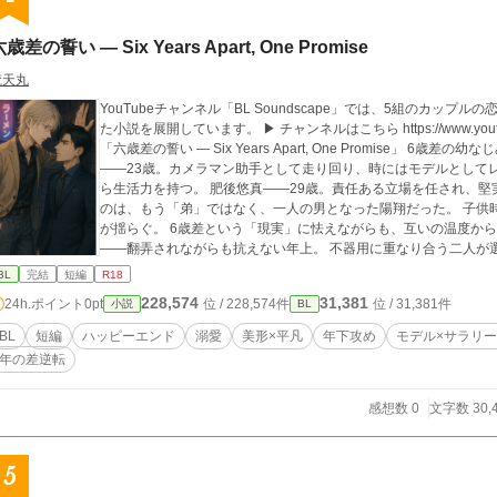
歳差の誓い — Six Years Apart, One Promise
梵天丸
YouTubeチャンネル「BL Soundscape」では、5組のカッ
た小説を展開しています。 ▶︎ チャンネルはこちら https://www.youtube.com/@
「六歳差の誓い — Six Years Apart, One Promise」 6歳差の幼なじみが、大人になって再び惹かれ合う。 高科陽翔
——23歳。カメラマン助手として走り回り、時にはモデルとして
ら生活力を持つ。 肥後悠真——29歳。責任ある立場を任され、堅実に生きてきた社会人。 そんな彼の前に現れた
のは、もう「弟」ではなく、一人の男となった陽翔だった。 子供時代の関係が逆転し、踏み越えてはいけない境界
が揺らぐ。 6歳差という「現実」に怯えながらも、互いの温度から逃れられない。 ——
——翻弄されながらも抗えない年上。 不器用に重なり合う二人が選ぶ未来は、恋か、それとも…。 1話とリンクし
た「6年分の距離 — Six Years Apart」⇒ https://youtu.be/ASnYC7mPXEU 2話とリン
BL
完結
短編
R18
— Shadows at the Crosswalk」⇒https://youtu.be/3IZGwJHySfc
228,574
31,381
24h.ポイント
0pt
位 / 228,574件
位 / 31,381件
小説
BL
BL
短編
ハッピーエンド
溺愛
美形×平凡
年下攻め
モデル×サラリ
年の差逆転
感想数 0
文字数 30,
5