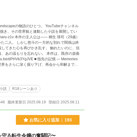
Soundscapeの物語のひとつ。 YouTubeチャンネル
として描き、その世界観と連動した小説を展開してい
桐生 瑛司（29歳）
ていた二人。 しかし悠斗の一方的な別れで関係は終
殺してきた心を再びかき乱す。 触れたいのに、信
を忘れない。 本作は、既存の楽曲
両方を行き来しながら楽しんでいただければ幸いで
です
小説
R18シーンあり
546
最終更新日 2025.08.19
登録日 2025.08.11
お気に入り追加
193
を守る転生令嬢の奮闘記〜