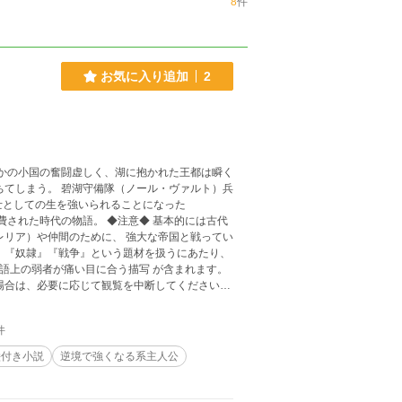
8
件
お気に入り追加
2
 かの小国の奮闘虚しく、湖に抱かれた王都は瞬く
ール・ヴァルト）兵
士としての生を強いられることになった
レリア）や仲間のために、 強大な帝国と戦ってい
者が痛い目に合う描写 が含まれます。
場合は、必要に応じて観覧を中断してください。
い場面は漫画で描いちゃう！ という自由型創作を
です。 ≪おまけ≫ この作品
件
 元ネタ漫画（時系列・設定・名称が多少異なり
artworks/77097159 ※リンク先は外部サイトとなります。
絵付き小説
逆境で強くなる系主人公