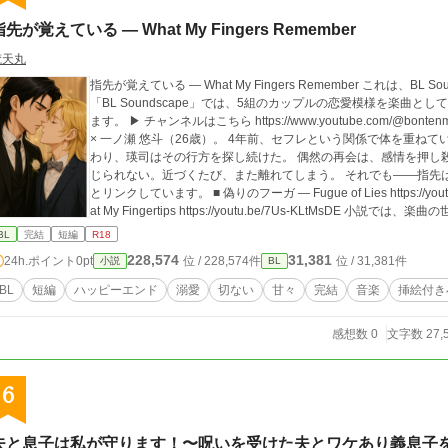
指先が覚えている — What My Fingers Remember
梵天丸
指先が覚えている — What My Fingers Remember これは、BL 
「BL Soundscape」では、5組のカップルの恋愛模様を楽曲
ます。 ▶︎ チャンネルはこちら https://www.youtube.com/@bontenmaru-z1v 本作の主人公は―― 
× 一ノ瀬 悠斗（26歳）。 4年前、セフレという関係で体を重ね
わり、瑛司はその行方を探し続けた。 偶然の再会は、感情を押し
じられない。近づくたび、また離れてしまう。 それでも――指先は、あの温もり
とリンクしています。 ■ 偽りのフーガ — Fugue of Lies https://youtu.be/dPHVk3YgJVE ■ 指先の記憶 — Memories
at My Fingertips https://youtu.be/7Us-KLtMsDE 小説では、楽曲の世界をさらに深く掘り下げ、再会から和解までの
約10話を通して、二人の関係の変化を描きます。 音楽と小説、
BL
完結
短編
R18
す。 ※いちおう毎朝6時半に、YouTubeの楽曲と同時に更新予定
228,574
31,381
24h.ポイント
0pt
位 / 228,574件
位 / 31,381件
小説
BL
BL
短編
ハッピーエンド
溺愛
切ない
甘々
完結
音楽
挿絵付き
感想数 0
文字数 27,
6
夫と息子は私が守ります！〜呪いを受けた夫とワケあり義息子