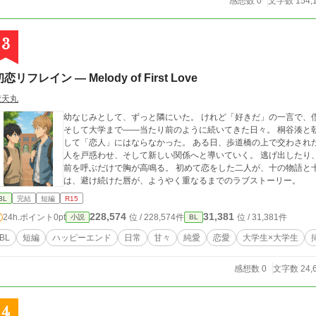
感想数 0
文字数 154,
3
恋リフレイン ― Melody of First Love
梵天丸
幼なじみとして、ずっと隣にいた。 けれど「好きだ」の一言で、僕たちの関係
そして大学まで——当たり前のように続いてきた日々。 桐谷湊と
して「恋人」にはならなかった。 ある日、歩道橋の上で交わされた告白とキス。 冗談に見せかけたその一瞬が、二
人を戸惑わせ、そして新しい関係へと導いていく。 逃げ出したり、すれ違ったり。 触れたいのに触れられない、名
前を呼ぶだけで胸が高鳴る。 初めて恋をした二人が、十の物語と十の音
は、避け続けた唇が、ようやく重なるまでのラブストーリー。
BL
完結
短編
R15
228,574
31,381
24h.ポイント
0pt
位 / 228,574件
位 / 31,381件
小説
BL
BL
短編
ハッピーエンド
日常
甘々
純愛
恋愛
大学生×大学生
感想数 0
文字数 24,
4