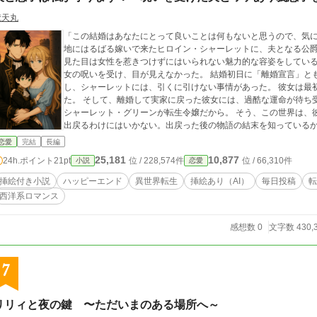
梵天丸
「この結婚はあなたにとって良いことは何もないと思うので、気にせず
地にはるばる嫁いで来たヒロイン・シャーレットに、夫となる公爵
見た目は女性を惹きつけずにはいられない魅力的な容姿をしている
女の呪いを受け、目が見えなかった。 結婚初日に「離婚宣言」と
し、シャーレットには、引くに引けない事情があった。 彼女は最
た。 そして、離婚して実家に戻った彼女には、過酷な運命が待ち
シャーレット・グリーンが転生令嬢だから。 そう、この世界は、彼
出戻るわけにはいかない。出戻った後の物語の結末を知っているからーー。 シャーレットはそう決
ファーレンハイト家に居座ることを決める。 そんなある日。 シ
恋愛
完結
長編
どもと出会う。 その子どもは、公爵のことを「お父さん」と呼んだ。 ※完結しました！ ※挿絵・表紙絵は生
25,181
10,877
24h.ポイント
21pt
位 / 228,574件
位 / 66,310件
小説
恋愛
さん（チャットGPT）を使用しています
挿絵付き小説
ハッピーエンド
異世界転生
挿絵あり（AI）
毎日投稿
転
西洋系ロマンス
感想数 0
文字数 430,
7
リリィと夜の鍵 〜ただいまのある場所へ～