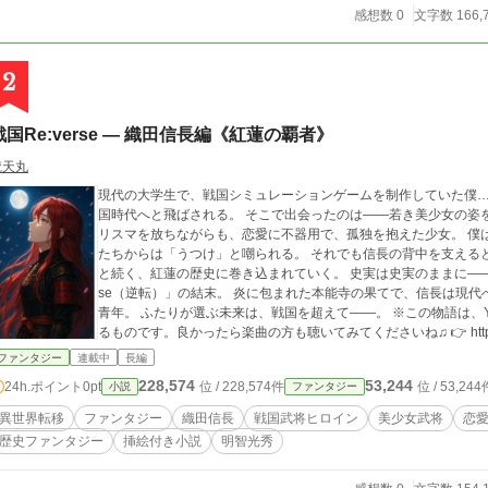
感想数 0
文字数 166,
2
戦国Re:verse ― 織田信長編《紅蓮の覇者》
梵天丸
現代の大学生で、戦国シミュレーションゲームを制作していた僕…
国時代へと飛ばされる。 そこで出会ったのは――若き美少女の姿をした「織田信長」。
リスマを放ちながらも、恋愛に不器用で、孤独を抱えた少女。 僕
たちからは「うつけ」と嘲られる。 それでも信長の背中を支える
と続く、紅蓮の歴史に巻き込まれていく。 史実は史実のままに――だが最後に訪れるのは、誰も知らない「Re:ver
se（逆転）」の結末。 炎に包まれた本能寺の果てで、信長は現代へと甦る。 紅に染まる覇者と
青年。 ふたりが選ぶ未来は、戦国を超えて――。 ※この物語は、YouTubeで配信中の楽曲をベースに作成してい
るものです。良かったら楽曲の方も聴いてみてくださいね♫ 👉 https://www.
ファンタジー
連載中
長編
228,574
53,244
24h.ポイント
0pt
位 / 228,574件
位 / 53,244
小説
ファンタジー
異世界転移
ファンタジー
織田信長
戦国武将ヒロイン
美少女武将
恋
歴史ファンタジー
挿絵付き小説
明智光秀