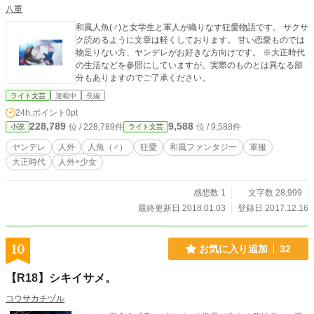
八重
和風人魚(♂)と女学生と軍人が織りなす狂愛物語です。 サクサ
ク読めるように文章は軽くしております。 甘い恋愛ものでは
物足りない方、ヤンデレがお好きな方向けです。 ※大正時代
の生活などを参照にしていますが、実際のものとは異なる部
分もありますのでご了承ください。
ライト文芸
連載中
長編
24h.ポイント
0pt
228,789
9,588
位 / 228,789件
位 / 9,588件
小説
ライト文芸
ヤンデレ
人外
人魚（♂）
狂愛
和風ファンタジー
軍服
大正時代
人外×少女
感想数 1
文字数 28,999
最終更新日 2018.01.03
登録日 2017.12.16
10
お気に入り追加
32
【R18】シキイサメ。
コウサカチヅル