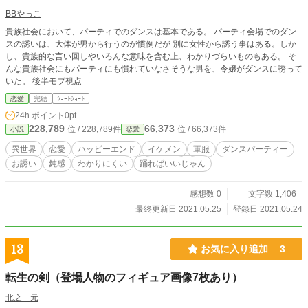
BBやっこ
貴族社会において、パーティでのダンスは基本である。 パーティ会場でのダン
スの誘いは、大体が男から行うのが慣例だが 別に女性から誘う事はある。しか
し、貴族的な言い回しやいろんな意味を含む上、わかりづらいものもある。 そ
んな貴族社会にもパーティにも慣れていなさそうな男を、令嬢がダンスに誘って
いた。 後半モブ視点
恋愛
完結
ｼｮｰﾄｼｮｰﾄ
24h.ポイント
0pt
228,789
66,373
位 / 228,789件
位 / 66,373件
小説
恋愛
異世界
恋愛
ハッピーエンド
イケメン
軍服
ダンスパーティー
お誘い
鈍感
わかりにくい
踊ればいいじゃん
感想数 0
文字数 1,406
最終更新日 2021.05.25
登録日 2021.05.24
13
お気に入り追加
3
転生の剣（登場人物のフィギュア画像7枚あり）
北之 元