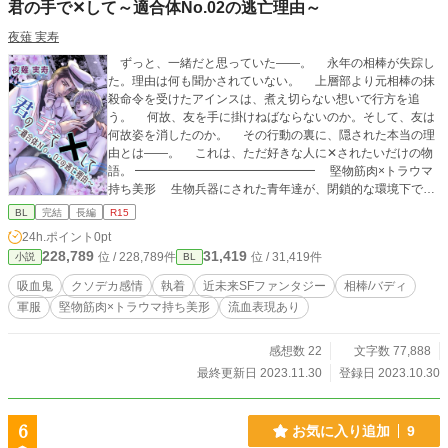
君の手で‪‪✕‬して～適合体No.02の逃亡理由～
夜薙 実寿
ずっと、一緒だと思っていた――。 永年の相棒が失踪し
た。理由は何も聞かされていない。 上層部より元相棒の抹
殺命令を受けたアインスは、煮え切らない想いで行方を追
う。 何故、友を手に掛けねばならないのか。そして、友は
何故姿を消したのか。 その行動の裏に、隠された本当の理
由とは――。 これは、ただ好きな人に✕‬されたいだけの物
語。 ━━━━━━━━━━━━━━━ 堅物筋肉×トラウマ
持ち美形 生物兵器にされた青年達が、閉鎖的な環境下で互
いを慈しみ合い、いつしか特別な関係になっていくお話。
BL
完結
長編
R15
前半と後半で視点主が変わります。 前半を出題編とするな
24h.ポイント
0pt
ら、後半が解答編。 BLみが出てくるのは後半からです(遅)
228,789
31,419
位 / 228,789件
位 / 31,419件
小説
BL
・近未来SFファンタジーBL ・流血表現、軽度の性表現、鬱
展開有り ・表紙は自作(アイビスペイント素材使用) 全35話。
吸血鬼
クソデカ感情
執着
近未来SFファンタジー
相棒/バディ
約7万5千字。
軍服
堅物筋肉×トラウマ持ち美形
流血表現あり
感想数 22
文字数 77,888
最終更新日 2023.11.30
登録日 2023.10.30
6
お気に入り追加
9