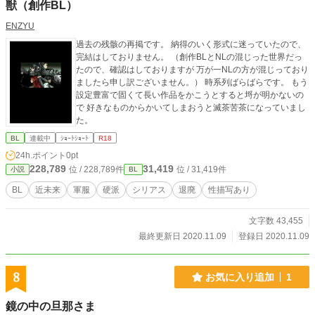
獣（創作BL）
ENZYU
過去の残骸の再掲です。 納得のいく形式に迷っていたので、
完結はしておりません。 （創作BLとNLの混じった世界だっ
たので、確認はしておりますが 万が一NLの方が混じっており
ましたら申し訳ございません。） 時系列ばらばらです。 もう
設定豊富で固くて長い作品をかこうとすると埒が明かないの
で 好きなものからかいてしまおうと滅茶苦茶になっていまし
た。
BL
連載中
ｼｮｰﾄｼｮｰﾄ
R18
24h.ポイント
0pt
228,789
31,419
位 / 228,789件
位 / 31,419件
小説
BL
BL
近未来
軍服
硬派
シリアス
退廃
性描写あり
文字数 43,455
最終更新日 2020.11.09
登録日 2020.11.09
8
お気に入り追加
1
鏡の中の旦那さま