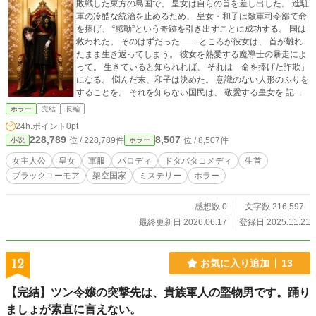
敗戦した東方の島国で、 皇女は自らの首を差し出した。 進駐
軍の冷酷な統治を止めるため、 皇女・和子は敵軍司令部で命
を捧げ、 “感動”という奇跡を引き出すことに成功する。 国は
救われた。 そのはずだった―― ところが彼女は、 首が離れ
たまま生き返ってしまう。 彼女を熱愛する魔導士の暴走によ
って。 生きていると知られれば、 それは「命を捧げた詐欺」
になる。 悩んだ末、和子は決めた。 意識のない人形のふりを
することを。 それを知らない国民は、 敬愛する皇女を 記念
館で展示することを決定。 無表情で、首を抱え、 豪華な玉座
ホラー
完結
長編
に静かに座り続ける―― ……はずだった。 甘かった… 「う
24h.ポイント
0pt
ふふ！ やめて！ お腹痛い……！」 悪意ゼロの観覧者たち
228,789
8,507
位 / 228,789件
位 / 8,507件
小説
ホラー
が、 次々と皇女を笑わせに来るのだ。 度々訪れる腹筋崩壊の
危機！ 「笑ってはいけない皇女」 vs 「無自覚な笑いの刺
女主人公
皇女
軍服
パロディ
ドタバタコメディ
生首
客」 和風ギャグコメディ、開幕。
ブラックユーモア
架空国家
ミステリー
ホラー
感想数 0
文字数 216,597
最終更新日 2026.06.17
登録日 2025.11.21
12
お気に入り追加
13
【完結】ツン令嬢の突撃先は、貴族軍人の堅物男です。踊り
ましょが素直に言えない。