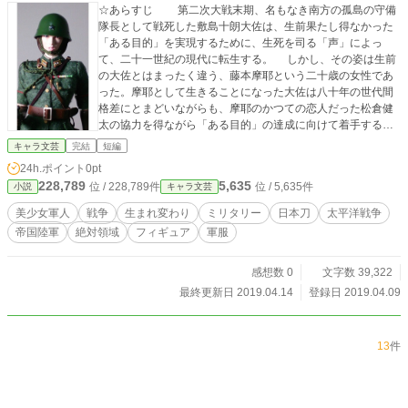
☆あらすじ 第二次大戦末期、名もなき南方の孤島の守備
隊長として戦死した敷島十朗大佐は、生前果たし得なかった
「ある目的」を実現するために、生死を司る「声」によっ
て、二十一世紀の現代に転生する。 しかし、その姿は生前
の大佐とはまったく違う、藤本摩耶という二十歳の女性であ
った。摩耶として生きることになった大佐は八十年の世代間
格差にとまどいながらも、摩耶のかつての恋人だった松倉健
太の協力を得ながら「ある目的」の達成に向けて着手する。
大佐が後世に生まれ変わってまでも切望していたもの……
キャラ文芸
完結
短編
それは神秘の魔剣、「斬魂刀」を現世に復活させることであ
24h.ポイント
0pt
った。 ☆作者コメント 私は模型作りが趣味で、おもに第二
228,789
5,635
位 / 228,789件
位 / 5,635件
小説
キャラ文芸
次大戦当時の戦車や艦船の他、甲冑武者などのヒストリカル
フィギュアを作っています。 このたび１／６スケールのレ
美少女軍人
戦争
生まれ変わり
ミリタリー
日本刀
太平洋戦争
ジンキットを改造して旧日本陸軍将校の女性バージョンを製
帝国陸軍
絶対領域
フィギュア
軍服
作したのですが、完成した作品を展示会に出す際の説明文を
どうしようかと考えているうちに、いつのまにかひとつの物
語めいたものができていました。思い返してみると自分で作
感想数 0
文字数 39,322
った人形に導かれながら書き上げたような気分です。 ちな
最終更新日 2019.04.14
登録日 2019.04.09
みに拙作には発想のもととなったフィギュアの画像を挿絵と
して掲載しております（第1話、第4話、及び第10話）。本文
同様、下手の横好きで至ってお恥ずかしい代物ですが、以上
13
件
の経緯から読者諸兄のお目にかけたいと存じます。