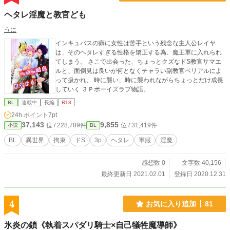
ヘタレ淫魔と教官ども
うに
インキュバスの癖に女性は苦手という残念な主人公レイヤ
は、そのヘタレすぎる性格を矯正する為、魔王軍に入れられ
てしまう。 さこで出会った、ちょっとクズなドS教官サマエ
ルと、面倒見は良いが何となくチャラい副教官ベリアルによ
って扱かれ、 時に襲い、時に襲われながらちょっとだけ成長
していく ３Ｐボーイズラブ物語。
BL
連載中
長編
R18
24h.ポイント
7pt
37,143
9,855
位 / 228,789件
位 / 31,419件
小説
BL
BL
異世界
拘束
ドS
3p
ヘタレ
軍服
淫魔
感想数 0
文字数 40,156
最終更新日 2021.02.01
登録日 2020.12.31
4
お気に入り追加
81
氷炎の鎖《執着スパダリ騎士×自己犠牲魔導師》