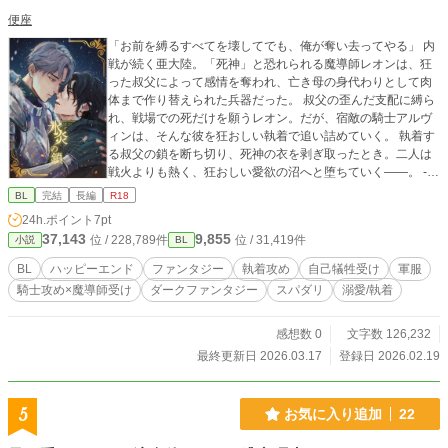
便座
​「お前を縛るすべてを壊してでも、俺が奪い去ってやる」 ​内
戦が続く亜大陸。「死神」と恐れられる魔導師レオンは、狂
った叔父によって感情を奪われ、亡き母の身代わりとして肉
体まで作り替えられた兵器だった。 叔父の歪んだ支配に縛ら
れ、戦場での死だけを願うレオン。だが、宿敵の騎士アルヴ
ィンは、そんな彼を狂おしい執着で追い詰めていく。 ​執着す
る叔父の鎖を断ち切り、死神の衣を剥ぎ取ったとき。二人は
戦火よりも熱く、狂おしい愛欲の沼へと堕ちていく――。 ----
-------------------------------- ■普段はBLを愛する絵描きとして活
BL
完結
長編
R18
動していますが、漫画だけでは描ききれない膨大な妄想を形
24h.ポイント
7pt
にするため、AIをパートナーに迎えて小説という形で執筆し
37,143
9,855
位 / 228,789件
位 / 31,419件
小説
BL
ました。表紙や挿絵は自作となります。 ■全12万文字（全37
話予定）、執筆完了済み・毎日22時（完結まで毎日投稿予定
BL
ハッピーエンド
ファンタジー
執着攻め
自己犠牲受け
軍服
です。 ■R18描写含まれます。また、精神的、肉体的な官能
騎士攻め×魔導師受け
ダークファンタジー
スパダリ
溺愛/執着
描写が含まれるエピソードには、タイトル末尾に（R）を表
記しております。 ■挿絵があるページはタイトル後に(絵)を表
記しています。 【追記】2026/03/17に完結いたしました。今
感想数 0
文字数 126,232
後は番外編やスピンオフを投稿予定です。お付き合いいただ
最終更新日 2026.03.17
登録日 2026.02.19
きありがとうございました！
5
お気に入り追加
22