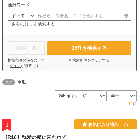
除外ワード
+ さらに詳しく検索する
保存する
13
件を検索する
検索条件の保存には
ロ
× 検索条件をクリアする
グイン
が必要です。
軍服
タグ
13
件
1
お気に入り追加
77
【R18】執愛の檻に囚われて