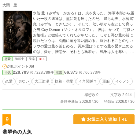
大関 里
水智 薫（みずち かおる）は、夫を失った。 海軍本部から届
いた一枚の速達は、薫に死を届けたのだ。 帰らぬ夫、水智 時
尭（みずち ときたか）。 そして、幼い頃から友として育っ
た男 Соу Орлов（ソウ・オルロフ）。 彼は、かつて「可愛い
お姫様」と微笑んでくれた少年だった。 しかし再び薫の前に
現れたソウは、冷酷に薫を追い詰める。 報われることのない
ソウの愛は薫を苦しめる。 死を選ぼうとする薫を繋ぎ止める
のは、愛か、憎悪か、それとも執着か。 戦争は人を奪い、 喪
失は人を壊し、 愛は、時に最も残酷な呪いとなる。 これは、
恋愛
連載中
長編
R18
大正という激動の時代を生きた二人の、愛と執着、そして赦
24h.ポイント
0pt
しを巡る物語。 彼は、愛しい人の耳元で、誰にも聞こえない
228,789
66,373
位 / 228,789件
位 / 66,373件
小説
恋愛
ほど小さく囁いた。 「Моя ведьма.」
恋愛
切ない
大正浪漫
執着・溺愛
４角関係？
軍服
イケメン
感想数 0
文字数 2,944
最終更新日 2026.07.30
登録日 2026.07.30
9
お気に入り追加
41
翡翠色の人魚