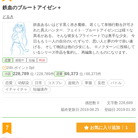
鉄血のブルートアイゼン＋
どるき
鉄血あるいはどす黒く赤き魔槍。 若くして単独行動を許可さ
れた異人ハンター、フェイト・ブルートアイゼンには様々な
異名がある。 そんな彼女もプライベートでは奥手な少女。 今
日ももう一人の自分のいたずらで、思い人と夢の中で添い遂
げる。 そして物語は他の少女にも。 ※ノクターンに投稿して
いるシリーズ作品を集約し、再編集したものになります。
恋愛
連載中
短編
R18
24h.ポイント
0pt
228,789
66,373
位 / 228,789件
位 / 66,373件
小説
恋愛
恋愛
幼馴染
日常
コスプレ
超能力
軍服
妄想
バトル
イチャイチャ
短編連作
感想数 0
文字数 228,689
最終更新日 2019.08.25
登録日 2019.01.30
7
お気に入り追加
1