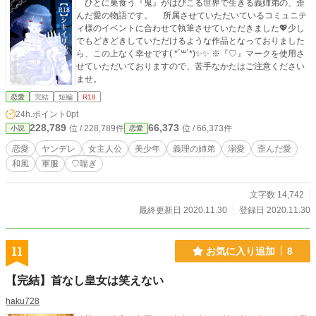
ひとに巣食う『鬼』がはびこる世界で生きる義姉弟の、歪
んだ愛の物語です。 所属させていただいているコミュニテ
ィ様のイベントに合わせて執筆させていただきました💖少し
でもどきどきしていただけるような作品となっておりました
ら、この上なく幸せです( *´꒳`*)✨✨ ※『♡』マークを使用さ
せていただいておりますので、苦手なかたはご注意ください
ませ。
恋愛
完結
短編
R18
24h.ポイント
0pt
228,789
66,373
位 / 228,789件
位 / 66,373件
小説
恋愛
恋愛
ヤンデレ
女主人公
美少年
義理の姉弟
溺愛
歪んだ愛
和風
軍服
♡喘ぎ
文字数 14,742
最終更新日 2020.11.30
登録日 2020.11.30
11
お気に入り追加
8
【完結】首なし皇女は笑えない
haku728