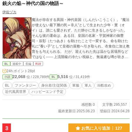
銃火の焔～神代の国の物語～
伊佐ヅカ
魔法が存在する異国・神代皇国（しんだいこうこく）。 “魔法
が使えない最下層の民＝非人”として生まれた少年・實（オ
イ）は、誰にも愛されず、ただ静かに生きるしかなかった。
そんな彼の運命は、ある日、皇国の名家・宇賀神家の御曹
司・辰彰（たつあき）を助けたことで一変する。 命を助けた
礼に”養い子”として皇都の屋敷へ引き取られ、衣食住に加え教
育をも与えられる。 だが、迎えられた先は温かな居場所など
ではなく―― 上流階級の冷たい視線と、無遠慮な噂が吹き荒
れる場所だった。 「辰義様に気に入られている？ あの年で可
BL
連載中
長編
R18
愛がられてるなんて、まさか……男妾？」 「非人風情が、何
24h.ポイント
28pt
の目的で皇都に？」 ひそひそと交わされる声に、胸の奥が軋
22,068
5,516
位 / 228,789件
位 / 31,419件
小説
BL
む。 けれど實には諦めきれないものがあった。 「非人でも戦
える手段を、この手で作る」 前世の記憶を活かして、“銃”と
BL
ファンタジー
身分差/主従関係
軍服
軍人
冷酷攻め
いう魔法に頼らない武器の開発に挑み始める。 やがて、その
近代風異世界
ハッピーエンド予定
異端の知識と行動は、彼を救った相手―― 養い親・辰彰との
奇妙な接近を呼び寄せる。 「本当に……祖父とは何もないん
だな？」 初めは敵意を剥き出しにしていた辰彰の瞳が、少し
感想数 0
文字数 295,557
ずつ揺れていく。 冷たい視線の裏に隠された、孤独と情熱。
最終更新日 2025.06.23
登録日 2024.04.28
惹かれてはいけない。けれど、抗えない。 身分差、噂、戦
争、そして許されぬ感情—— 複雑に絡み合う運命の中で、ふ
たりは何を選び、何を守るのか。 冷酷な将校×魔法のない少
3
お気に入り追加
127
年が織りなす、切なくも熱い軍服×身分差BL、開幕。