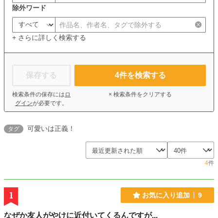
除外ワード
+ さらに詳しく検索する
保存する
4
件を検索する
検索条件の保存には
ロ
× 検索条件をクリアする
グイン
が必要です。
可愛いは正義！
タグ
4
件
1
お気に入り追加
9
なぜか友人がやけに近付いてくるんですが...