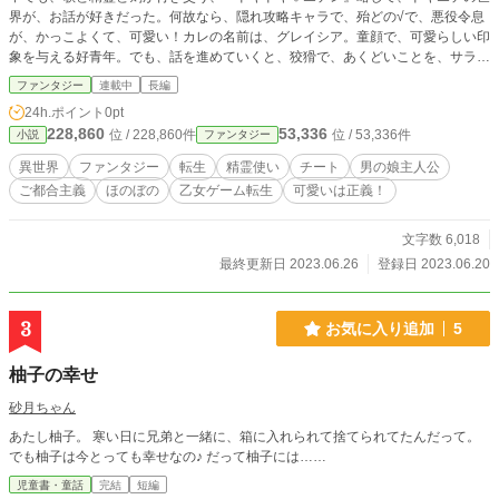
界が、お話が好きだった。何故なら、隠れ攻略キャラで、殆どの√で、悪役令息
が、かっこよくて、可愛い！カレの名前は、グレイシア。童顔で、可愛らしい印
象を与える好青年。でも、話を進めていくと、狡猾で、あくどいことを、サラッ
とやっていける。そんな堂々としたところが好きだった。そして、それと同時
ファンタジー
連載中
長編
に、推しは、リリアンローゼと言う歌姫。可愛らしくて、花咲く笑顔が素敵な女
24h.ポイント
0pt
の子さ！ そんな好きが詰まった世界で、悪役令息グレイシアとして、転生した
228,860
53,336
位 / 228,860件
位 / 53,336件
小説
ファンタジー
俺の話し。
異世界
ファンタジー
転生
精霊使い
チート
男の娘主人公
ご都合主義
ほのぼの
乙女ゲーム転生
可愛いは正義！
文字数 6,018
最終更新日 2023.06.26
登録日 2023.06.20
3
お気に入り追加
5
柚子の幸せ
砂月ちゃん
あたし柚子。 寒い日に兄弟と一緒に、箱に入れられて捨てられてたんだって。
でも柚子は今とっても幸せなの♪ だって柚子には……
児童書・童話
完結
短編