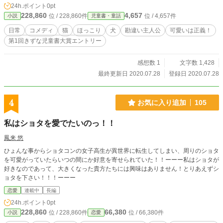
24h.ポイント
0pt
228,860
4,657
位 / 228,860件
位 / 4,657件
小説
児童書・童話
日常
コメディ
猫
ほっこり
犬
勘違い主人公
可愛いは正義！
第1回きずな児童書大賞エントリー
感想数 1
文字数 1,428
最終更新日 2020.07.28
登録日 2020.07.28
4
お気に入り追加
105
私はショタを愛でたいのっ！！
鳳来 悠
ひょんな事からショタコンの女子高生が異世界に転生してしまい、周りのショタ
を可愛がっていたらいつの間にか好意を寄せられていた！！ーーー私はショタが
好きなのであって、大きくなった貴方たちには興味はありません！とりあえずシ
ョタを下さい！！！ーーー
恋愛
連載中
長編
24h.ポイント
0pt
228,860
66,380
位 / 228,860件
位 / 66,380件
小説
恋愛