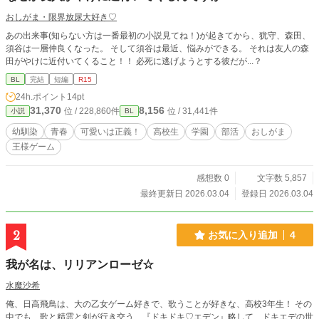
おしがま・限界放尿大好き♡
あの出来事(知らない方は一番最初の小説見てね！)が起きてから、犹守、森田、
須谷は一層仲良くなった。 そして須谷は最近、悩みができる。 それは友人の森
田がやけに近付いてくること！！ 必死に逃げようとする彼だが...？
BL
完結
短編
R15
24h.ポイント
14pt
31,370
8,156
位 / 228,860件
位 / 31,441件
小説
BL
幼馴染
青春
可愛いは正義！
高校生
学園
部活
おしがま
王様ゲーム
感想数 0
文字数 5,857
最終更新日 2026.03.04
登録日 2026.03.04
2
お気に入り追加
4
我が名は、リリアンローゼ☆
水魔沙希
俺、日高飛鳥は、大の乙女ゲーム好きで、歌うことが好きな、高校3年生！ その
中でも、歌と精霊と剣が行き交う、『ドキドキ♡エデン』略して、ドキエデの世