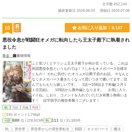
いく。 「今日も来たんですか？」 「来た」 「昨日も一昨日
文字数 452,144
も来ましたよね」 「明日も来る」 ノアは思った。 この人、
最終更新日 2026.08.03
登録日 2026.07.08
よほどパンが好きなんだな、と。 しかしアゼルが見ているの
は、パンだけではなかった。 ノアが疲れていれば黙って手伝
い、王都からの嫌がらせには無表情で圧をかけ、元婚約者の
16
お気に入り追加
9,137
王子が現れれば静かに剣の柄へ手を置く。 「この店に手を出
すな。ノアにもだ」 パン目当てだと思い込む悪役令息と、店
悪役令息が戦闘狂オメガに転向したら王太子殿下に執着され
主ごと囲い込みたい冷血騎士団長。 婚約破棄から始まる、飯
ました
テロ異世界BLラブコメ。
黄金
書籍情報
ふと気づくとナリシュ王太子殿下が何か言っている。 これは
所謂悪役令息というものでは！？しかもオメガバース仕様Ｂ
Ｌもの！ それに気付いたオリュガ公爵子息のお話。 ※なんと
なくオメガバース書きたくなって思いつきで書いてます。読
んでもらえたら嬉しいです。 1話〜108話まで本編(２月１
１日完結)。 109話から番外編となります。 お気に入り、
イイね、しおり、コメントを入れていただき有難う御座いま
す！ 誤字脱字の報告有難うございます！
BL
完結
長編
R18
24h.ポイント
1,796pt
688
111
位 / 228,623件
位 / 31,393件
小説
BL
BL
異世界
異世界からの異世界転生
戦闘
オメガバース
魔法