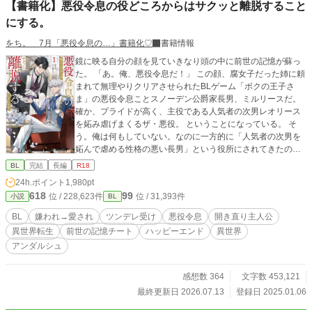
【書籍化】悪役令息の役どころからはサクッと離脱すること
にする。
をち。 7月「悪役令息の…」書籍化♡
書籍情報
鏡に映る自分の顔を見ていきなり頭の中に前世の記憶が蘇っ
た。 「あ。俺、悪役令息だ！」 この顔、腐女子だった姉に頼
まれて無理やりクリアさせられたBLゲーム「ボクの王子さ
ま」の悪役令息ことスノーデン公爵家長男、ミルリースだ。
確か、プライドが高く、主役である人気者の次男レオリース
を妬み虐げまくるザ・悪役。 ということになっている。 そ
う。俺は何もしていない。なのに一方的に「人気者の次男を
妬んで虐める性格の悪い長男」という役所にされてきたの
だ。 いかんせん俺はクールな美少年すぎた。 伶俐な美貌と目
BL
完結
長編
R18
の下のクマのせいで、黙っているだけで近寄りがたく見えて
24h.ポイント
1,980pt
しまう。疲れてため息を吐けば「気だるい怠惰な空気を滲ま
618
99
位 / 228,623件
位 / 31,393件
小説
BL
せ」ているように見え「何を思うのか、その瞳を忌々しげに
燻らせていた」となるわけだ。 何をしても妬まれる。 成績が
BL
嫌われ→愛され
ツンデレ受け
悪役令息
開き直り主人公
上がった弟に「お前も頑張ったな」と微笑みかけただけで
異世界転生
前世の記憶チート
ハッピーエンド
異世界
「首席だからと弟を見下し、蔑むような笑みを口元に浮かべ
アンダルシュ
た」と言われた。さすがにその日は夜ベッドでこっそり泣い
た。 成績だって学年トップを維持してる。なのに「公爵家の
権力を利用して裏から手を回し成績を操作している」と思わ
感想数 364
文字数 453,121
れている。 なんでなんだ！なんなら寝る間も惜しんで頑張っ
最終更新日 2026.07.13
登録日 2025.01.06
ているのに！ こんな感じで全てが「悪役ムーブ」に変換され