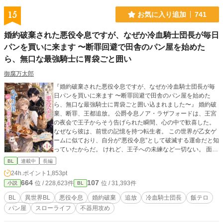
てしまう。 弟が可愛らしいタイプで人懐こい愛されキャラな
のもまた俺を悪役に見せるのに一役かっていた。 このままい
15
お気に入り追加
741
ったら主人公を虐げた冷酷な兄として断罪され、僻地で無念
の死を遂げることになる。 おかしいだろうが！ そのどれもこ
婚約破棄された悪役令息ですが、なぜか冷血騎士団長が毎日
れも俺が「悪役令息」だから。 そういう役回りだから。 俺の
心は折れた。 これまでは皆に誤解され遠巻きにされてきた。
パンを買いに来ます 〜断罪回避で田舎のパン屋を始めた
親には「可愛げがない」と言われ、弟は何をしても褒めて可
ら、無口な最強騎士に胃袋ごと囲い
愛がるくせに、俺は主席になろうが「長男なのだから当たり
前」。 それでも「頑張っていたらいつか分かってくれる」と
御腐万太郎
不平不満もいわずに我慢してきた。 だが、何をしたって「悪
『婚約破棄された悪役令息ですが、なぜか冷血騎士団長が毎
役令息」なら意味なんてない。 どうせ悪役にされるのなら、
日パンを買いに来ます 〜断罪回避で田舎のパン屋を始めた
いっそ好き勝手に生きてやろう。 悪役上等！これからは我慢
ら、無口な最強騎士に胃袋ごと囲い込まれました〜』 婚約破
なんてしない。 家の為だとか長男だとか知ったことか！ こん
棄、断罪、王都追放。 公爵令息ノア・ラザフォードは、王宮
な家、レオリースにくれてやる！ 俺は俺で独立して裕福な平
の夜会で王子からそう告げられた瞬間、心の中で歓喜した。
民として生きる。 幸い前世の知識も思い出したから、生活能
なぜなら彼は、前世の記憶を持つ転生者。 この世界が乙女ゲ
力はあると思う。平民暮らしもなんの問題もない。 前世の知
ームに似ており、自分が“悪役令息”として破滅する運命だと知
識を活かし、自分の道は自分で切り開くのだ。 ※※※※※※
っていたからだ。 けれど、王子への未練など一切ない。 面倒
※※ お陰様で、7月にアルファポリス様よりアンダルシュノ
な貴族社会から逃げられるなら、追放なんてむしろ大歓迎。
ベルズｂにて書籍化していただくこととなりました♡ ありが
BL
連載中
長編
「よし、田舎でパン屋をやろう」 そうしてノアは辺境の町
とうございますううう！！ イイネやコメントおまちしており
24h.ポイント
1,853pt
で、小さなパン屋《白猫ベーカリー》を開く。 焼きたてのミ
ます♡
664
107
位 / 228,623件
位 / 31,393件
小説
BL
ルクパン、焦がしバター塩パン、森苺のジャムパン。 ようや
く手に入れた平穏なスローライフ。 ……のはずだった。 開店
BL
異世界BL
悪役令息
婚約破棄
追放
冷血騎士団長
飯テロ
初日、店に現れたのは、王国最強と恐れられる冷血騎士団長
パン屋
スローライフ
不器用攻め
アゼル・グレイヴ。 無口。 無表情。 目つきが怖い。 なのに
彼は、毎朝誰より早く店に来て、ノアのパンを大量に買って