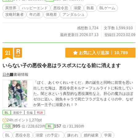
――？ 周囲の愛に疎い悪役令息の無自覚総愛されライフ。 ※
最終的に固定カプ
異世界
ハッピーエンド
悪役令息
溺愛
執着
BLゲーム
攻略対象者
年の差
体格差
アンダルシュ
感想数 1,724
文字数 1,599,910
最終更新日 2026.07.13
登録日 2023.02.09
21
お気に入り追加
10,789
いらない子の悪役令息はラスボスになる前に消えます
日色
書籍情報
「ぼく、あくやくれいそくだ」弟の誕生と同時に前世を思い
出した七海は、悪役令息キルナ＝フェルライトに転生してい
た。闇と水という典型的な悪役属性な上、肝心の魔力はほぼ
ゼロに近い。雑魚キャラで死亡フラグ立ちまくりの中、なぜ
か第一王子に溺愛され！？
BL
連載中
長編
R18
24h.ポイント
1,270pt
995
157
位 / 228,623件
位 / 31,393件
小説
BL
BL
悪役令息
溺愛（の予定）
嫌われ
婚約破棄
学園