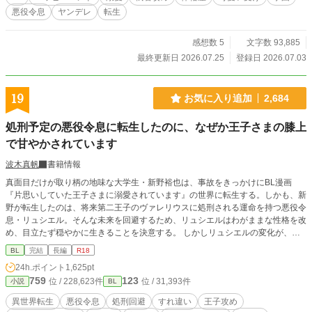
態になるシーンがあります。 ちょこちょこ出てくるので、話のタイトルに※は
悪役令息
ヤンデレ
転生
つけてません。 いつでも何でもウェルカムな方、どうぞ宜しくお願いします。
後で気づいてサイレント修正する場合があります。
感想数 5
文字数 93,885
最終更新日 2026.07.25
登録日 2026.07.03
19
お気に入り追加
2,684
処刑予定の悪役令息に転生したのに、なぜか王子さまの膝上
で甘やかされています
波木真帆
書籍情報
真面目だけが取り柄の地味な大学生・新野裕也は、事故をきっかけにBL漫画
『片思いしていた王子さまに溺愛されています』の世界に転生する。しかも、新
野が転生したのは、将来第二王子のヴァレリウスに処刑される運命を持つ悪役令
息・リュシエル。そんな未来を回避するため、リュシエルはわがままな性格を改
め、目立たず穏やかに生きることを決意する。 しかしリュシエルの変化が、嫌
われていたはずの第二王子ヴァレリウスの関心を引いてしまう。関わらないよう
BL
完結
長編
R18
に、と願っていたはずなのに、なぜか少しずつ関係を変わっていって…… 処刑
24h.ポイント
1,625pt
エンド回避を目指す転生令息と、彼に惹かれていく王子のすれ違いから始まるハ
759
123
位 / 228,623件
位 / 31,393件
小説
BL
ッピーエンドなお話です。 R18には※つけます。
異世界転生
悪役令息
処刑回避
すれ違い
王子攻め