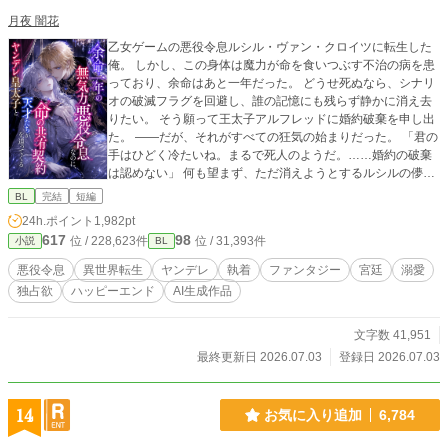
月夜 闇花
乙女ゲームの悪役令息ルシル・ヴァン・クロイツに転生した
俺。 しかし、この身体は魔力が命を食いつぶす不治の病を患
っており、余命はあと一年だった。 どうせ死ぬなら、シナリ
オの破滅フラグを回避し、誰の記憶にも残らず静かに消え去
りたい。 そう願って王太子アルフレッドに婚約破棄を申し出
た。 ――だが、それがすべての狂気の始まりだった。 「君の
手はひどく冷たいね。まるで死人のようだ。……婚約の破棄
は認めない」 何も望まず、ただ消えようとするルシルの儚げ
な諦観は、逆に攻略対象たちのドス黒い支配欲と執着に火を
BL
完結
短編
つけてしまう。 ヤンデレ王太子アルフレッドの圧倒的な拘
24h.ポイント
1,982pt
束。 実直な騎士ガレッドの盲目的な献身。 天才魔術師ノアの
617
98
位 / 228,623件
位 / 31,393件
小説
BL
狂気的な探究。 ルシルが死の淵へ沈み込もうとしたとき、三
人は神の理に逆らう禁忌の魔術を実行する。 それは、自らの
悪役令息
異世界転生
ヤンデレ
執着
ファンタジー
宮廷
溺愛
命と魔力をルシルの身体へ直接繋ぎ止める『命の共有契約』
独占欲
ハッピーエンド
AI生成作品
だった――。 「君はもう、どこへも行けない。永遠に、私た
ちと共にあるんだ」 死んで逃げることすら許されない豪奢な
鳥籠の中、悪役令息は息が詰まるほど甘い絶望と幸福に溺れ
文字数 41,951
ていく。 ヤンデレ執着BLファンタジー、ここに開幕。
最終更新日 2026.07.03
登録日 2026.07.03
14
お気に入り追加
6,784