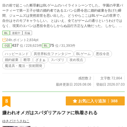
目の前で起こった断罪劇はBLゲームのハイライトシーンでした。 学園の卒業パ
ーティーで第一王子が彼の婚約者であるエバン公爵令息に婚約破棄を告げた瞬
間、ジェームズは突然前世を思い出した。 どうやらここはBLゲームの世界で、
自分はそのモブキャラらしい。 とはいえ、全てがゲームの通りというわけでは
なく、現実のエバンは悪役令息らしからぬ品行方正な人物だった。 しかし、ゲ
ームの強制力のなせる業なのか、エバンはシナリオ通りに社交界を追われ行方不
BL
連載中
長編
明になってしまう。 このままではいけない！ これはエンディング後の世界を生
24h.ポイント
2,834pt
きる成金モブが悪役令息を幸せにするための物語。 8/10の完結まで予約投稿済
437
75
位 / 228,623件
位 / 31,393件
小説
BL
です。
ハッピーエンド
異世界転生ファンタジー
BLゲーム
悪役令息
婚約破棄
断罪
ざまぁ
スパダリ
攻め視点
魔道具・魔法・技術開発
感想数 2
文字数 72,864
最終更新日 2026.08.06
登録日 2026.07.03
8
お気に入り追加
388
嫌われオメガはスパダリアルファに執着される
ゆきどけうさねこ