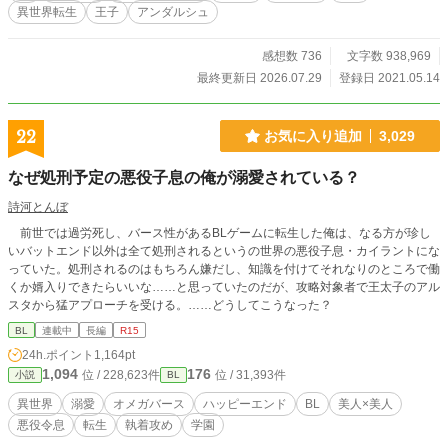
異世界転生
王子
アンダルシュ
感想数 736
文字数 938,969
最終更新日 2026.07.29
登録日 2021.05.14
22
お気に入り追加
3,029
なぜ処刑予定の悪役子息の俺が溺愛されている？
詩河とんぼ
前世では過労死し、バース性があるBLゲームに転生した俺は、なる方が珍し
いバットエンド以外は全て処刑されるというの世界の悪役子息・カイラントにな
っていた。処刑されるのはもちろん嫌だし、知識を付けてそれなりのところで働
くか婿入りできたらいいな……と思っていたのだが、攻略対象者で王太子のアル
スタから猛アプローチを受ける。……どうしてこうなった？
BL
連載中
長編
R15
24h.ポイント
1,164pt
1,094
176
位 / 228,623件
位 / 31,393件
小説
BL
異世界
溺愛
オメガバース
ハッピーエンド
BL
美人×美人
悪役令息
転生
執着攻め
学園