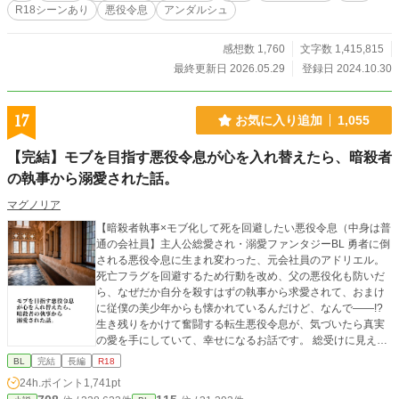
R18シーンあり
悪役令息
アンダルシュ
感想数 1,760
文字数 1,415,815
最終更新日 2026.05.29
登録日 2024.10.30
17
お気に入り追加
1,055
【完結】モブを目指す悪役令息が心を入れ替えたら、暗殺者
の執事から溺愛された話。
マグノリア
【暗殺者執事×モブ化して死を回避したい悪役令息（中身は普
通の会社員】主人公総愛され・溺愛ファンタジーBL 勇者に倒
される悪役令息に生まれ変わった、元会社員のアドリエル。
死亡フラグを回避するため行動を改め、父の悪役化も防いだ
ら、なぜだか自分を殺すはずの執事から求愛されて、おまけ
に従僕の美少年からも懐かれているんだけど、なんで――!?
生き残りをかけて奮闘する転生悪役令息が、気づいたら真実
の愛を手にしていて、幸せになるお話です。 総受けに見える
展開が含まれますが、最終的に主人公とくっつくのは執事ひ
BL
完結
長編
R18
とりだけです。 性描写のあるエピソードには（☆）を付けて
24h.ポイント
1,741pt
おります。 アルファポリス様の独占公開・最新作です。 皆様