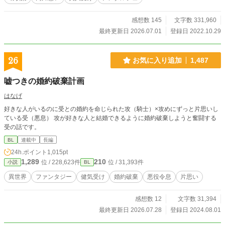
総受けではありません。CPは固定。 自分好みに育っちゃった
悪役とのラブコメになります。
感想数 145
文字数 331,960
最終更新日 2026.07.01
登録日 2022.10.29
26
お気に入り追加
1,487
嘘つきの婚約破棄計画
はなげ
好きな人がいるのに受との婚約を命じられた攻（騎士）×攻めにずっと片思いし
ている受（悪息） 攻が好きな人と結婚できるように婚約破棄しようと奮闘する
受の話です。
BL
連載中
長編
24h.ポイント
1,015pt
1,289
210
位 / 228,623件
位 / 31,393件
小説
BL
異世界
ファンタジー
健気受け
婚約破棄
悪役令息
片思い
感想数 12
文字数 31,394
最終更新日 2026.07.28
登録日 2024.08.01