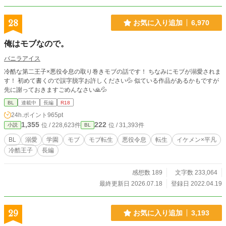
28
お気に入り追加
6,970
俺はモブなので。
バニラアイス
冷酷な第二王子×悪役令息の取り巻きモブの話です！ ちなみにモブが溺愛されま
す！ 初めて書くので誤字脱字お許しください💦 似ている作品があるかもですが
先に謝っておきますごめんなさい🙏💦
BL
連載中
長編
R18
24h.ポイント
965pt
1,355
222
位 / 228,623件
位 / 31,393件
小説
BL
BL
溺愛
学園
モブ
モブ転生
悪役令息
転生
イケメン×平凡
冷酷王子
長編
感想数 189
文字数 233,064
最終更新日 2026.07.18
登録日 2022.04.19
29
お気に入り追加
3,193