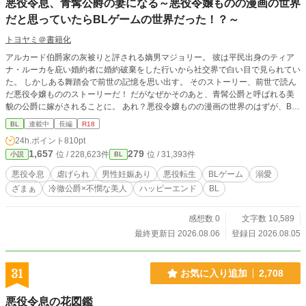
悪役令息、青髯公爵の妻になる～悪役令嬢ものの漫画の世界
だと思っていたらBLゲームの世界だった！？～
トヨヤミ＠書籍化
アルカード伯爵家の灰被りと評される嫡男マジョリー。 彼は平民出身のティア
ナ・ルーカを庇い婚約者に婚約破棄をした行いから社交界で白い目で見られてい
た。 しかしある舞踏会で前世の記憶を思い出す。 そのストーリー、前世で読ん
だ悪役令嬢もののストーリーだ！ だがなぜかそのあと、青髯公爵と呼ばれる美
貌の公爵に嫁がされることに。 あれ？悪役令嬢ものの漫画の世界のはずが、BL
ゲームの世界になってる？ 十人の妻を殺して来た青髯公爵に嫁ぐことになった
BL
連載中
長編
R18
マジョリーだが、出会った公爵は不器用な優しさを持つ人で……。※最終話まで
24h.ポイント
810pt
毎日更新予定です。
1,657
279
位 / 228,623件
位 / 31,393件
小説
BL
悪役令息
虐げられ
男性妊娠あり
悪役転生
BLゲーム
溺愛
ざまぁ
冷徹公爵×不憫な美人
ハッピーエンド
BL
感想数 0
文字数 10,589
最終更新日 2026.08.06
登録日 2026.08.05
31
お気に入り追加
2,708
悪役令息の花図鑑