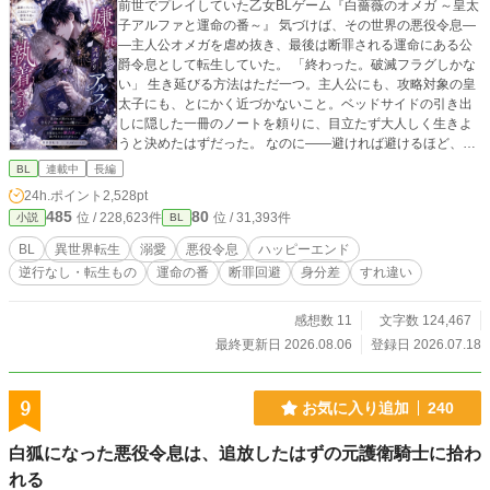
前世でプレイしていた乙女BLゲーム『白薔薇のオメガ ～皇太
子アルファと運命の番～』 気づけば、その世界の悪役令息―
―主人公オメガを虐め抜き、最後は断罪される運命にある公
爵令息として転生していた。 「終わった。破滅フラグしかな
い」 生き延びる方法はただ一つ。主人公にも、攻略対象の皇
太子にも、とにかく近づかないこと。ベッドサイドの引き出
しに隠した一冊のノートを頼りに、目立たず大人しく生きよ
うと決めたはずだった。 なのに――避ければ避けるほど、皇
太子アルファの瞳に映る自分が、どうしようもなく色濃くな
BL
連載中
長編
っていく。 「見つけた。ようやく会えた。」 冷徹で合理主
24h.ポイント
2,528pt
義、誰にも興味を示さないはずの皇太子が、なぜか自分だけ
485
80
位 / 228,623件
位 / 31,393件
小説
BL
を見ている。 シナリオにない執着から逃げ切れるのか。それ
とも――。 破滅回避のため逃げたはずが、逃げ切れないほど
BL
異世界転生
溺愛
悪役令息
ハッピーエンド
の溺愛に包まれていく、異世界転生オメガバースBL。
逆行なし・転生もの
運命の番
断罪回避
身分差
すれ違い
感想数 11
文字数 124,467
最終更新日 2026.08.06
登録日 2026.07.18
9
お気に入り追加
240
白狐になった悪役令息は、追放したはずの元護衛騎士に拾わ
れる