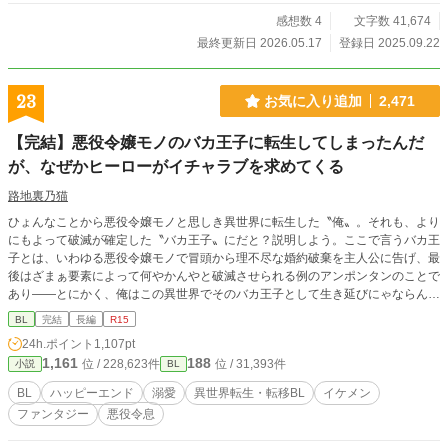
感想数 4
文字数 41,674
最終更新日 2026.05.17
登録日 2025.09.22
23
お気に入り追加
2,471
【完結】悪役令嬢モノのバカ王子に転生してしまったんだ
が、なぜかヒーローがイチャラブを求めてくる
路地裏乃猫
ひょんなことから悪役令嬢モノと思しき異世界に転生した〝俺〟。それも、より
にもよって破滅が確定した〝バカ王子〟にだと？説明しよう。ここで言うバカ王
子とは、いわゆる悪役令嬢モノで冒頭から理不尽な婚約破棄を主人公に告げ、最
後はざまぁ要素によって何やかんやと破滅させられる例のアンポンタンのことで
あり――とにかく、俺はこの異世界でそのバカ王子として生き延びにゃならんの
だ。つーわけで、脱☆バカ王子！を目指し、真っ当な王子としての道を歩き始め
BL
完結
長編
R15
た俺だが、そんな俺になぜか、この世界ではヒロインとイチャコラをキメるはず
24h.ポイント
1,107pt
のヒーローがぐいぐい迫ってくる！一方、俺の命を狙う謎の暗殺集団！果たして
1,161
188
位 / 228,623件
位 / 31,393件
小説
BL
俺は、この破滅ルート満載の世界で生き延びることができるのか？ いや、その
前に……何だって悪役令嬢モノの世界でバカ王子の俺がヒーローに惚れられてん
BL
ハッピーエンド
溺愛
異世界転生・転移BL
イケメン
だ？ 2025年10月に全面改稿を行ないました。 2025年10月28日・BLランキング
ファンタジー
悪役令息
35位ありがとうございます。 2025年10月29日・BLランキング27位ありがとう
ございます。 2025年10月30日・BLランキング15位ありがとうございます。 20