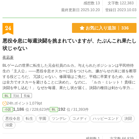
25年11月１日 ・BLランキング13位ありがとうございます。 第１３回ＢＬ大賞
感想数 13
文字数 122,383
で奨励賞をいただきました。これもひとえに皆様の応援のおかげです。本当にあ
最終更新日 2025.10.20
登録日 2023.10.03
りがとうございました。
24
お気に入り追加
336
悪役令息に毎週決闘を挑まれていますが、たぶんこれ果たし
状じゃない
夜凪蒼
BLゲームの世界に転生した元会社員のルカ。与えられたポジションは平民特待
生の「主人公」——悪役令息オスカーに目をつけられ、嫌がらせの末に彼を断罪
する役どころだ。 冗談じゃない。修羅場はご免だ。平穏に卒業するため、ルカ
は全力でオスカーを避けることに決めた。 なのに。 「ルカ・ミレット！ 貴様に
決闘を申し込む！」 なぜか毎週、果たし状が届く。決闘の種目は剣から学力、
そのうち料理勝負へと脱線していき、賭けの景品はなぜかいつも俺の実家のパ
BL
完結
長編
ン。おまけに学院中が「今週もやってるな」と生温かい。 ……あれ？ こいつ、
24h.ポイント
1,079pt
俺に構ってほしいだけなんじゃ？ 逃げるほど距離が縮まる、破滅フラグ回避
1,186
192
位 / 228,623件
位 / 31,393件
小説
BL
（失敗中）の学園BLコメディ。全年齢・純愛です。 ※本作は『小説家になろ
う』『カクヨム』にも掲載しています。
悪役令息
転生
学園
ツンデレ
コメディ
ハッピーエンド
決闘
溺愛
感想数 1
文字数 66,839