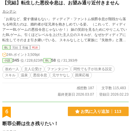
【完結】転生した悪役令息は、お望み通り近付きません
カシナシ
「お前など、愛す価値もない」 ディディア・ファントム侯爵令息が階段から落
ちる時見たのは、婚約者が従兄弟を抱きしめている姿。 （これって、ディディ
アーーBLゲームの悪役令息じゃないか！） 妹の笑顔を見るためにやりこんでい
たBLゲーム。引くほどレベルを上げた主人公のスキルが、なぜかディディアに
転生してそのまま引き継いでいる。 スキルなしとして家族に『失敗作』と蔑ま
れていたのは、そのスキルのレベルが高すぎたかららしい。 スキルと自分を取
BL
完結
長編
R18
り戻したディディアは、婚約者を追いかけまわすのを辞め、自立に向けて淡々と
24h.ポイント
3,509pt
準備をする。 もちろん元婚約者と従兄弟には近付かないので、絡んでこないで
345
58
位 / 228,623件
位 / 31,393件
小説
BL
いただけます？ 十万文字程度。 3/7 完結しました！ ※主人公：マイペース美人
受け ※女性向けHOTランキング1位、ありがとうございました。完結までの12
攻め一人
主人公受け
ファンタジー
同性でも子が出来る設定
日間に渡り、ほとんど2〜5位と食い込めた作品となりました！あああありがと
スキル
温泉
悪役令息
元サヤなし
因果応報
うございます……！｡ﾟ(ﾟ´Д`ﾟ)ﾟ｡ たくさんの閲覧、イイね、エール、感想は、作
者の血肉になります……！(o´ω`o)ありがとうございます！(●′ω`人′ω`●)
感想数 187
文字数 115,483
最終更新日 2026.03.07
登録日 2026.02.23
6
お気に入り追加
113
断罪公爵は生き残りたい！