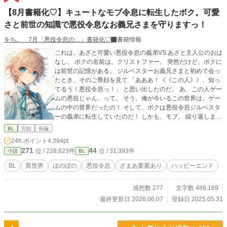
【8月書籍化♡】キュートなモブ令息に転生したボク。可愛
さと前世の知識で悪役令息なお義兄さまを守りますっ！
をち。 7月「悪役令息の…」書籍化♡
書籍情報
これは、あざと可愛い悪役令息の義弟VS.あざと主人公のおは
なし。 ボクの名前は、クリストファー。 突然だけど、ボクに
は前世の記憶がある。 ジルベスターお義兄さまと初めて会っ
たとき、そのご尊顔を見て 「あああ！《《この人》》、知っ
てるう！悪役令息っ！」 と思い出したのだ。 あ、この人ゲー
ムの悪役じゃん、って。 そう、俺が今いるこの世界は、ゲー
ムの中の世界だったの！ そして、ボクは悪役令息ジルベスタ
ーの義弟に転生していたのだ！ しかも、モブ。 繰り返しま
す。ボクはモブ！！「完全なるモブ」なのだ！ ゲームの中の
BL
完結
長編
ボクには、モブすぎて名前もキャラデザもなかった。 どおり
24h.ポイント
4,394pt
で今まで毎日自分の顔をみてもなんにも思い出さなかったわ
271
44
位 / 228,623件
位 / 31,393件
小説
BL
けだ！ ちなみに、ジルベスターお義兄さまは悪役ながら非常
に人気があった。 その理由の第一は、ビジュアル！ 夜空に輝
BL
異世界
ほのぼの
悪役令息
ざまあ要素あり
ハッピーエンド
く月みたいにキラキラした銀髪。夜の闇を思わせる深い紺碧
の瞳。 涼やかに切れ上がった眦はサイコーにクール！！ イケ
感想数 277
文字数 489,169
メンではなく美形！ビューティフル！ワンダフォー！ ありと
あらゆる美辞麗句を並び立てたくなるくらいに美しい姿かた
最終更新日 2026.06.07
登録日 2025.05.31
ちなのだ！ 当然ながらボクもそのビジュアルにノックアウト
された。 ネップリももちろんコンプリートしたし、アクスタ
ももちろん手に入れた！ そんなボクの推しジルベスターは、