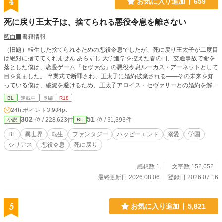
4
お気に入り追加
659
その無表情のせいで「人を馬鹿にしている」「心がない」
「冷酷」といわれ、悪役令息と呼ばれていた。 でもボクには
死に戻り王太子は、捨てられる悪役令息を離さない
わかっていた。全部誤解なんだって。 ジルベスターは優しい
人なんだって。 あの無表情の下には確かに温かなものが隠れ
藍白
書籍情報
てるはずなの！ なのに誰もそれを理解しようとしなかった。
（旧題）転生した捨てられるための悪役令息でしたが、死に戻り王太子が二度目
そして最後に断罪されてしまうのだ！あのピンク頭に惑わさ
は絶対に捨ててくれません あらすじ 大学進学を控えた春の日、交通事故で命を
れたあんぽんたんたちのせいで！！ ジルベスターが断罪され
落とした僕は、恋愛ゲーム『セヴァ恋』の悪役令息ルーカス・アーネットとして
たときには悔し涙にぬれた。 なんとかジルベスターを救おう
目を覚ました。 卒業式で断罪され、王太子に婚約破棄される――その未来を知
とすべてのルートを試し、ゲームをやり込みまくった。 でも
っている僕は、破滅を避けるため、王太子アロイス・セヴァリーとの婚約を解消
何をしてもジルベスターは断罪された。 ボクはこの世界で大
しようと決めた。 けれど、ゲームでは僕を断罪するはずだった王太子アロイス
声で叫ぶ。 ボクのお義兄様はカッコよくて優しい最高のお義
BL
連載中
長編
R18
は、なぜか僕を手放そうとしない。 「俺は、君を手放す気はない」 そう告げる
兄様なんだからっ！ ゲームの世界ならいざしらず、このボク
24h.ポイント
3,984pt
彼は、まるで一度すべてを失った人のような目で僕を見る。 さらに、ゲームで
がついてるからには断罪なんてさせないっ！ 最高に可愛いハ
302
51
位 / 228,623件
位 / 31,393件
小説
BL
は敵だったはずのヒロインや攻略対象たちまで、誰もシナリオどおりに動かな
イスぺモブ令息に転生したボクは、可愛さと前世の知識を武
い。 戸惑いながら過ごす日々の中で、僕は少しずつ気づいていく。 ゲームで知
器にお義兄さまを守りますっ！ ※表紙その他のイラストはAI
BL
異世界
転生
ファンタジー
ハッピーエンド
溺愛
学園
っている悪役令息ルーカスと、僕の中に残る本当のルーカスは、まったく違う人
にて作成致しております。（文字指定のみで作成しておりま
シリアス
悪役令息
死に戻り
物なのではないか、と。 でも、卒業式は、確実に近づいてくる。 捨てられるた
す） ⭐︎⭐︎⭐︎ ご拝読頂きありがとうございます！ コメント、エー
めだけに育てられた悪役令息と、一度失った婚約者を今度こそ守り抜こうとする
ル、いいねお待ちしております♡ 「もう我慢なんてしませ
死に戻り王太子。 二人が二度目の人生で選ぶ、本当の未来とは――
感想数 1
文字数 152,652
ん！家族からうとまれていた俺は、家を出て冒険者になりま
す！」書籍発売中！ 連載続いておりますので、そちらもぜひ
最終更新日 2026.08.06
登録日 2026.07.16
♡
5
お気に入り追加
5,821