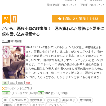
最終更新日 2026.07.27
登録日 2026.07.27
25
お気に入り追加
6,682
だから、悪役令息の腰巾着！ 忌み嫌われた悪役は不器用に
僕を囲い込み溺愛する
モト
書籍情報
2024.12.11～2巻がアンダルシュノベルズ様より書籍化され
ます。皆様のおかげです。誠にありがとうございます。 番外
編などは書籍に含まれませんので是非、楽しんで頂けますと
嬉しいです。 他の番外編も少しずつアップしたいと思ってお
ります。 ◇ストーリー◇ 孤高の悪役令息×ＢＬ漫画の総受け
主人公に転生した美人 姉が書いたＢＬ漫画の総モテ主人公に
転生したフランは、総モテフラグを折る為に、悪役令息サモ
ンに取り入ろうとする。しかしサモンは誰にも心を許さない
一匹狼。周囲の人から怖がられ悪鬼と呼ばれる存在。 そんな
BL
完結
長編
R18
サモンに寄り添い、フランはサモンの悪役フラグも折ろうと
24h.ポイント
1,079pt
決意する──。 互いに信頼関係を築いて、サモンの腰巾着と
1,186
192
位 / 228,623件
位 / 31,393件
小説
BL
なったフランだが、ある変化が……。どんどんサモンが過保
護になって──！？ ・書籍化部分では、web未公開その後の番
BL
異世界転生
溺愛/執着
悪役令息
美形×美形
魔法学園
外編＊がございます。 総受け設定のキャラだというだけで、
幼馴染
両片想い
美人受け
アンダルシュ