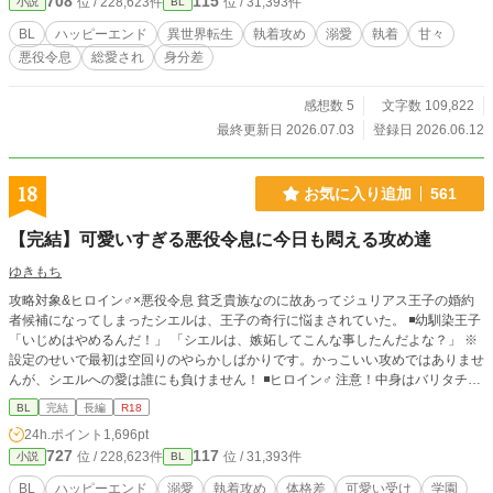
708
115
位 / 228,623件
位 / 31,393件
小説
BL
に楽しんでいただけたらと願っています。どうぞよろしくお
願いいたします！ ※本編完結済み。今後は、後日談・番外編
BL
ハッピーエンド
異世界転生
執着攻め
溺愛
執着
甘々
を不定期に投稿します。 ※番外編・第一弾としまして、完結
悪役令息
総愛され
身分差
記念SS『プレゼントは僕だった』を更新しました。
感想数 5
文字数 109,822
最終更新日 2026.07.03
登録日 2026.06.12
18
お気に入り追加
561
【完結】可愛いすぎる悪役令息に今日も悶える攻め達
ゆきもち
攻略対象&ヒロイン♂×悪役令息 貧乏貴族なのに故あってジュリアス王子の婚約
者候補になってしまったシエルは、王子の奇行に悩まされていた。 ◾️幼馴染王子
「いじめはやめるんだ！」 「シエルは、嫉妬してこんな事したんだよな？」 ※
設定のせいで最初は空回りのやらかしばかりです。かっこいい攻めではありませ
んが、シエルへの愛は誰にも負けません！ ◾️ヒロイン♂ 注意！中身はバリタチ
「セックスはスポーツだよ♪」 ◾️過保護な従者 「お前は俺がいないと、何にも出
BL
完結
長編
R18
来ないんだから」 ◾️弟（転生者） 「ーー 兄さんは僕が幸せにする！」 ◾️騎士団
24h.ポイント
1,696pt
長の息子 「俺は貴方の守護騎士です」 果たしてシエルは幸せになる事が出来
727
117
位 / 228,623件
位 / 31,393件
小説
BL
るのか……？ ★最終的には、やらかし王子とハッピーエンド予定です。 注意！
がっつり本番はありませんが、随所に、匂わせ、エロが絡むシーン、攻めが変
BL
ハッピーエンド
溺愛
執着攻め
体格差
可愛い受け
学園