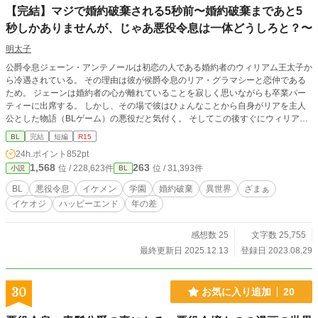
【完結】マジで婚約破棄される5秒前〜婚約破棄まであと5
秒しかありませんが、じゃあ悪役令息は一体どうしろと？〜
明太子
公爵令息ジェーン・アンテノールは初恋の人である婚約者のウィリアム王太子か
ら冷遇されている。 その理由は彼が侯爵令息のリア・グラマシーと恋仲である
ため。 ジェーンは婚約者の心が離れていることを寂しく思いながらも卒業パー
ティーに出席する。 しかし、その場で彼はひょんなことから自身がリアを主人
公とした物語（BLゲーム）の悪役だと気付く。 そしてこの後すぐにウィリアム
から婚約破棄されることも。 婚約破棄まであと5秒しかありませんが、じゃあ一
BL
完結
短編
R15
体どうしろと？ シナリオから外れたジェーンの行動は登場人物たちに思わぬ影
24h.ポイント
852pt
響を与えていくことに。 ※小説家になろうにも掲載しております。
1,568
263
位 / 228,623件
位 / 31,393件
小説
BL
BL
悪役令息
イケメン
学園
婚約破棄
異世界
ざまぁ
イケオジ
ハッピーエンド
年の差
感想数 25
文字数 25,755
最終更新日 2025.12.13
登録日 2023.08.29
30
お気に入り追加
20