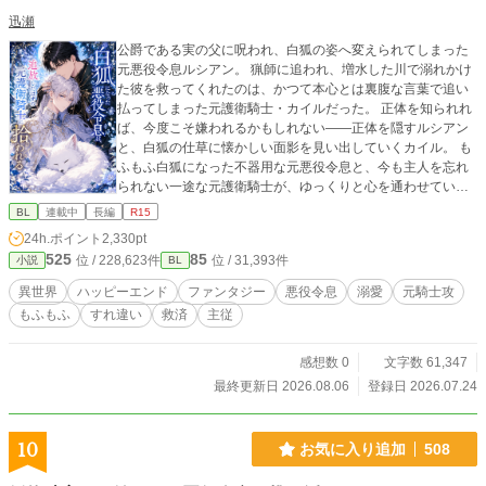
迅瀬
公爵である実の父に呪われ、白狐の姿へ変えられてしまった
元悪役令息ルシアン。 猟師に追われ、増水した川で溺れかけ
た彼を救ってくれたのは、かつて本心とは裏腹な言葉で追い
払ってしまった元護衛騎士・カイルだった。 正体を知られれ
ば、今度こそ嫌われるかもしれない――正体を隠すルシアン
と、白狐の仕草に懐かしい面影を見い出していくカイル。 も
ふもふ白狐になった不器用な元悪役令息と、今も主人を忘れ
られない一途な元護衛騎士が、ゆっくりと心を通わせていく
再会・溺愛ファンタジーBLです。 ※表紙や校正に生成AIを使
BL
連載中
長編
R15
用しています。
24h.ポイント
2,330pt
525
85
位 / 228,623件
位 / 31,393件
小説
BL
異世界
ハッピーエンド
ファンタジー
悪役令息
溺愛
元騎士攻
もふもふ
すれ違い
救済
主従
感想数 0
文字数 61,347
最終更新日 2026.08.06
登録日 2026.07.24
10
お気に入り追加
508