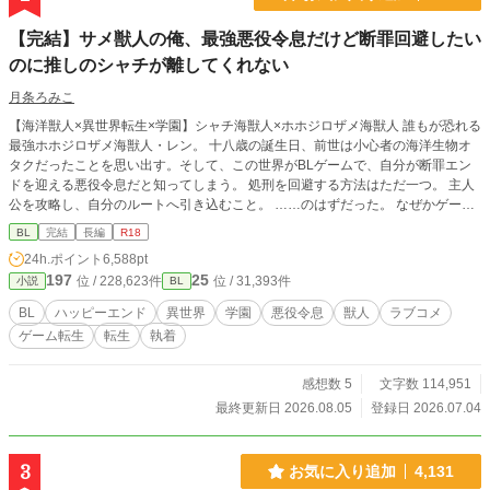
【完結】サメ獣人の俺、最強悪役令息だけど断罪回避したい
のに推しのシャチが離してくれない
月条ろみこ
【海洋獣人×異世界転生×学園】シャチ海獣人×ホホジロザメ海獣人 誰もが恐れる
最強ホホジロザメ海獣人・レン。 十八歳の誕生日、前世は小心者の海洋生物オ
タクだったことを思い出す。そして、この世界がBLゲームで、自分が断罪エン
ドを迎える悪役令息だと知ってしまう。 処刑を回避する方法はただ一つ。 主人
公を攻略し、自分のルートへ引き込むこと。 ……のはずだった。 なぜかゲーム
には存在しないはずのシャチの海獣人が現れ、主人公との攻略ルートをことごと
BL
完結
長編
R18
く邪魔してくる。 しかも、その執着の矛先は――なぜか俺!? バトルあり、笑い
24h.ポイント
6,588pt
あり、キュンあり！ 最強なのに小心者なホホジロザメが、推しのシャチに振り
197
25
位 / 228,623件
位 / 31,393件
小説
BL
回される学園ラブコメBL！ 🚫無断転載・AI学習禁止 終盤に性的描写が入る予定
ですので、R18としています。 ※がつく話には性描写があります。 本作はfujos
BL
ハッピーエンド
異世界
学園
悪役令息
獣人
ラブコメ
sy小説大賞にエントリー中です。少しでも面白いと思っていただけましたら、投
ゲーム転生
転生
執着
票して応援してくだされば幸いです。
感想数 5
文字数 114,951
最終更新日 2026.08.05
登録日 2026.07.04
3
お気に入り追加
4,131