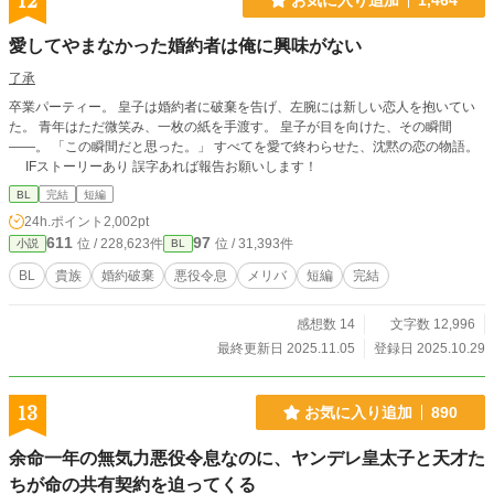
12
バタする物語。(徐々にBLです。ご注意ください) 第11回BL
小説大賞をいただきました。応援してくださった皆様、本当
愛してやまなかった婚約者は俺に興味がない
にありがとうございました。(2024年11月に書籍化しました)
了承
卒業パーティー。 皇子は婚約者に破棄を告げ、左腕には新しい恋人を抱いてい
た。 青年はただ微笑み、一枚の紙を手渡す。 皇子が目を向けた、その瞬間
——。 「この瞬間だと思った。」 すべてを愛で終わらせた、沈黙の恋の物語。
IFストーリーあり 誤字あれば報告お願いします！
BL
完結
短編
24h.ポイント
2,002pt
611
97
位 / 228,623件
位 / 31,393件
小説
BL
BL
貴族
婚約破棄
悪役令息
メリバ
短編
完結
感想数 14
文字数 12,996
最終更新日 2025.11.05
登録日 2025.10.29
13
お気に入り追加
890
余命一年の無気力悪役令息なのに、ヤンデレ皇太子と天才た
ちが命の共有契約を迫ってくる