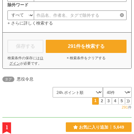
除外ワード
+ さらに詳しく検索する
保存する
291
件を検索する
検索条件の保存には
ロ
× 検索条件をクリアする
グイン
が必要です。
悪役令息
タグ
1
2
3
4
5
291
件
1
お気に入り追加
5,649