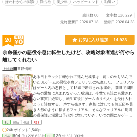
嫌われからの溺愛
独占欲
美少年
ハッピーエンド
勘違い
感想数 60
文字数 126,229
最終更新日 2026.07.18
登録日 2026.04.28
20
お気に入り追加
14,923
余命僅かの悪役令息に転生したけど、攻略対象者達が何やら
離してくれない
上総啓
書籍情報
ある日トラックに轢かれて死んだ成瀬は、前世のめり込んで
いたBLゲームの悪役令息フェリアルに転生した。 フェリアル
はゲーム内の悪役として15歳で断罪される運命。 前世で周囲
からの愛情に恵まれなかった成瀬は、今世でも誰にも愛され
ない事実に絶望し、転生直後にゲーム通りの人生を受け入れ
ようと諦観する。 声すら発さず、家族に対しても無反応を貫
き人形のように接するフェリアル。そんなフェリアルに周囲
の過保護と溺愛は予想外に増していき、いつの間にかゲーム
のシナリオとズレた展開が巻き起こっていく。 気付けば兄達
BL
完結
長編
R18
は勿論、妖艶な魔塔主や最恐の暗殺者、次期大公に皇太子…
24h.ポイント
1,540pt
ゲームの攻略対象者達がフェリアルに執着するようになり…
804
129
位 / 228,623件
位 / 31,393件
小説
BL