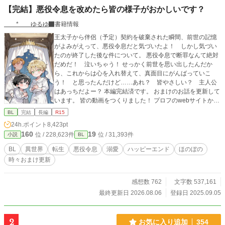
【完結】悪役令息を改めたら皆の様子がおかしいです？
* ゆるゆ
書籍情報
王太子から伴侶（予定）契約を破棄された瞬間、前世の記憶
がよみがえって、悪役令息だと気づいたよ！ しかし気づい
たのが終了した後な件について。 悪役令息で断罪なんて絶対
だめだ！ 泣いちゃう！ せっかく前世を思い出したんだか
ら、これからは心を入れ替えて、真面目にがんばっていこ
う！ と思ったんだけど……あれ？ 皆やさしい？ 主人公
はあっちだよー？ 本編完結済です。 おまけのお話を更新して
います。 皆の動画をつくりました！ プロフのwebサイトから
飛べるので、もしよかったら、お話と一緒に楽しんでくださ
BL
完結
長編
R15
ったら、とてもうれしいです！ 表紙や動画にAIを使っていま
24h.ポイント
8,423pt
すが、小説にはAIを使っておりません 皆さまの応援のおかげ
160
19
位 / 228,623件
位 / 31,393件
小説
BL
で『もふもふ獣人に転生したら、最愛の推しに溺愛されてい
ます』書籍化、心から、ありがとうございます！
BL
異世界
転生
悪役令息
溺愛
ハッピーエンド
ほのぼの
時々おまけ更新
感想数 762
文字数 537,161
最終更新日 2026.08.06
登録日 2025.09.05
2
お気に入り追加
354