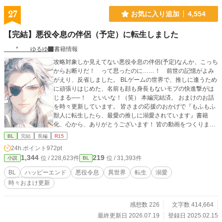
27
お気に入り追加
4,554
【完結】悪役令息の伴侶（予定）に転生しました
* ゆるゆ
書籍情報
攻略対象しか見えてない悪役令息の伴侶(予定)なんか、こっち
からお断りだ！ って思ったのに……！ 前世の記憶がよみ
がえり、反省しました。 BLゲームの世界で、推しに逢うため
に頑張りはじめた、名前も顔も身長もないモブの快進撃がは
じまる──！ といいな！（笑） 本編完結済。 おまけのお話
を時々更新しています。 皆さまの応援のおかげで『もふもふ
獣人に転生したら、最愛の推しに溺愛されています』書籍
化、心から、ありがとうございます！ 皆の動画をつくりまし
た！ もしよかったら、プロフのwebサイトからどうぞです。
BL
完結
長編
R15
表紙や動画にはAIを使っていますが、小説にはAIを使ってお
24h.ポイント
972pt
りません
1,344
219
位 / 228,623件
位 / 31,393件
小説
BL
BL
ハッピーエンド
悪役令息
異世界
転生
溺愛
時々おまけ更新
感想数 226
文字数 414,664
最終更新日 2026.07.19
登録日 2025.02.15