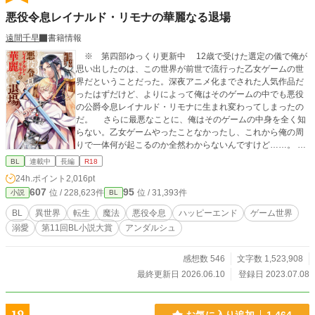
悪役令息レイナルド・リモナの華麗なる退場
遠間千早
書籍情報
※ 第四部ゆっくり更新中 12歳で受けた選定の儀で俺が
思い出したのは、この世界が前世で流行った乙女ゲームの世
界だということだった。深夜アニメ化までされた人気作品だ
ったはずだけど、よりによって俺はそのゲームの中でも悪役
の公爵令息レイナルド・リモナに生まれ変わってしまったの
だ。 さらに最悪なことに、俺はそのゲームの中身を全く知
らない。乙女ゲームやったことなかったし、これから俺の周
りで一体何が起こるのか全然わからないんですけど……。
内容は知らなくとも、一時期SNSでトレンド入りして流れて
BL
連載中
長編
R18
きた不穏なワードは多少なりとも覚えている。 「ダメナルド
24h.ポイント
2,016pt
安定の裏切り」 「約束された末路」 って……怖！ 俺何
607
95
位 / 228,623件
位 / 31,393件
小説
BL
やらかすの！？ せっかく素敵なファンタジーの世界なのに
急に将来が怖い！ 俺は世界の平和と己の平穏のために、公
BL
異世界
転生
魔法
悪役令息
ハッピーエンド
ゲーム世界
爵家の次男としてのほのぼの生活を手にするべく堅実に生き
溺愛
第11回BL小説大賞
アンダルシュ
ようと固く決心した……はずだったのに気が付いたら同級生
の天才魔法使いの秘密をうっかり知ってしまうし、悪魔召喚
を企てる怪しい陰謀にすっかり巻き込まれてるんですけ
感想数 546
文字数 1,523,908
ど？！ 無事約束された末路まで一直線の予感！？ いやい
最終更新日 2026.06.10
登録日 2023.07.08
や俺は退場させてもらいますから。何がなんでもシナリオか
ら途中退場して世界も平和で俺も平和なハッピーエンドをこ
の手で掴むんだ……！ 悪役になりたくない公爵令息がジタ
お気に入り追加
1,464