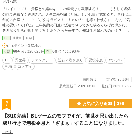
伊月乃鏡
「レイモンド！ 貴様との婚約を、この瞬間より破棄する！」 ──そうして虚偽
の罪で呆気なく処刑され、人生に幕を閉じた俺。しかし目が覚めると、それは三
年前の自室で……？ 『ボクはラピス！ キミの人生を導く神使さ』 「なんて気
味の悪いくらげだ」 三年契約の日雇い派遣でやってきた喋るくらげに導かれ、
巻き戻り生活が幕を開ける！ あとたった三年で、俺は生き残れるのか！？ 生
き残るために婚約者の王子──レオンを射止め、婚約破棄と断罪フラグをへし折
BL
連載中
長編
ろう！ 不思議なクラゲと共に頑張れレイモンド、頑張れ派遣！ 給料いくらな
24h.ポイント
3,054pt
んだろう！
404
66
位 / 228,623件
位 / 31,393件
小説
BL
BL
異世界
ファンタジー
逆行／巻き戻り
悪役令息
ヤンデレ
執着
コメディ
感想数 1
文字数 37,964
最終更新日 2026.08.06
登録日 2026.07.27
7
お気に入り追加
398
【8/10完結】BLゲームのモブですが、前世を思い出したら
成り行きで悪役令息と「ざまぁ」することになりました。
ぷかり