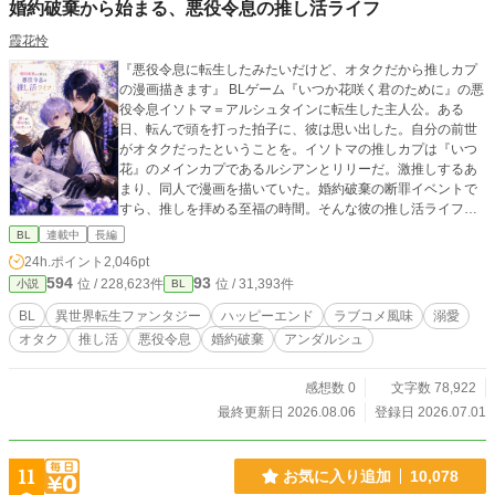
婚約破棄から始まる、悪役令息の推し活ライフ
霞花怜
『悪役令息に転生したみたいだけど、オタクだから推しカプ
の漫画描きます』 BLゲーム『いつか花咲く君のために』の悪
役令息イソトマ＝アルシュタインに転生した主人公。ある
日、転んで頭を打った拍子に、彼は思い出した。自分の前世
がオタクだったということを。イソトマの推しカプは『いつ
花』のメインカプであるルシアンとリリーだ。激推しするあ
まり、同人で漫画を描いていた。婚約破棄の断罪イベントで
すら、推しを拝める至福の時間。そんな彼の推し活ライフ
は、まさに婚約破棄から始まる。推しを愛でるため、イソト
BL
連載中
長編
マは円満な婚約解消を試みる。現実に打ちひしがれながら
24h.ポイント
2,046pt
も、オタク仲間のアルエと漫画を描く楽しい日々を満喫中。
594
93
位 / 228,623件
位 / 31,393件
小説
BL
推しキャラである護衛騎士のディルクとも、何となく仲良く
なれて、楽しくなってきた。なのに、ゲーム主人公のリリー
BL
異世界転生ファンタジー
ハッピーエンド
ラブコメ風味
溺愛
の様子が、おかしくて……。どうしてみんな、ゲームと違う
オタク
推し活
悪役令息
婚約破棄
アンダルシュ
の！ オタク令息が推しを愛でながら漫画を描き、自分の恋
も実らせちゃう、推し活ラブコメBL。 ※表紙はAI、本文は人
間（作者）が書いています。
感想数 0
文字数 78,922
最終更新日 2026.08.06
登録日 2026.07.01
11
お気に入り追加
10,078