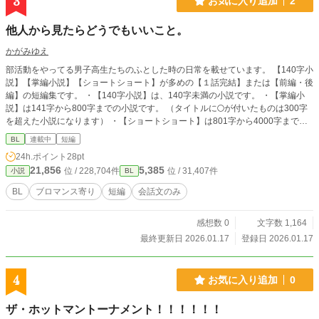
3
お気に入り追加
2
他人から見たらどうでもいいこと。
かがみゆえ
部活動をやってる男子高生たちのふとした時の日常を載せています。 【140字小
説】【掌編小説】【ショートショート】が多めの【１話完結】または【前編・後
編】の短編集です。 ・【140字小説】は、140字未満の小説です。 ・【掌編小
説】は141字から800字までの小説です。 （タイトルに🌕️が付いたものは300字
を超えた小説になります） ・【ショートショート】は801字から4000字までの
小説です。 ⚠️カクヨム様にも投稿しています。
BL
連載中
短編
24h.ポイント
28pt
21,856
5,385
位 / 228,704件
位 / 31,407件
小説
BL
BL
ブロマンス寄り
短編
会話文のみ
感想数 0
文字数 1,164
最終更新日 2026.01.17
登録日 2026.01.17
4
お気に入り追加
0
ザ・ホットマントーナメント！！！！！！