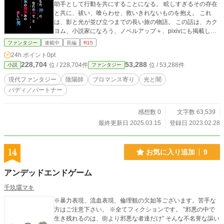
助手として行動を共にすることになる。 眩しすぎるその存在
と共に、祓い、喰らわせ、救いきれないものを抱え。 これ
は、影と光が並び立つまでの長い旅の物語。 この話は、カク
ヨム、小説家になろう、ノベルアップ＋、pixivにも掲載して
います。 旧タイトル：堕ちた神のなれの果てと氷の微笑みの
ファンタジー
連載中
長編
R15
美しい男
24h.ポイント
0pt
228,704
53,288
位 / 228,704件
位 / 53,288件
小説
ファンタジー
現代ファンタジー
陰陽師
ブロマンス寄り
光と闇
バディ／パートナー
感想数 0
文字数 63,539
最終更新日 2025.03.15
登録日 2023.02.28
14
お気に入り追加
9
アンデッドエンドゲーム
千玖環マキ
※暴力表現、流血表現、倫理観の欠如等ございます。苦手な
方はご注意下さい。 ※全てフィクションです。 ”邪悪の中で
生き残れるのは、街より邪悪な者達だけ” そんな不名誉な謳い