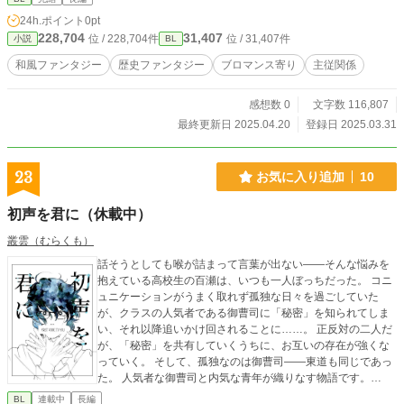
布中 https://yuendou.booth.pm/items/6577228
24h.ポイント
0pt
228,704
31,407
位 / 228,704件
位 / 31,407件
小説
BL
和風ファンタジー
歴史ファンタジー
ブロマンス寄り
主従関係
感想数 0
文字数 116,807
最終更新日 2025.04.20
登録日 2025.03.31
23
お気に入り追加
10
初声を君に（休載中）
叢雲（むらくも）
話そうとしても喉が詰まって言葉が出ない――そんな悩みを
抱えている高校生の百瀬は、いつも一人ぼっちだった。 コニ
ュニケーションがうまく取れず孤独な日々を過ごしていた
が、クラスの人気者である御曹司に「秘密」を知られてしま
い、それ以降追いかけ回されることに……。 正反対の二人だ
が、「秘密」を共有していくうちに、お互いの存在が強くな
っていく。 そして、孤独なのは御曹司――東道も同じであっ
た。 人気者な御曹司と内気な青年が織りなす物語です。
〜〜〜〜〜〜〜〜〜〜 ※BLと表記していますが恋愛要素は少
BL
連載中
長編