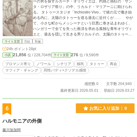
ーの男を探すルカーチ・オリヴィエは、灼熱と熱狂の「サン
タ・ロザリア祭り」の中、リカルド・マリアーニに助けられ
る。 タトゥースタジオ「Inchiostro Vivo」で彼の元で働き始
める内に、太陽のタトゥーを巡る過去に近付くが…… やが
て、小さな町からメッシーナという巨悪に巻き込まれゆく、
ハンガリーで全てを失った救済を求める孤独な青年オリヴィ
エと、過去を隠して生きる男リカルドの、太陽のタトゥーを
巡る陰謀と愛憎の物語。 一度誤操作で削除してしまいまし
ライト文芸
完結
長編
た。上げ直してます。
24h.ポイント
28pt
21,856
276
位 / 228,704件
位 / 9,590件
小説
ライト文芸
ブロマンス寄り
ノワール
シチリア
移民
タトゥー
再会
マフィア・ギャング
同性バディ×クソデカ感情
感想数 0
文字数 204,940
最終更新日 2026.05.01
登録日 2026.03.27
6
お気に入り追加
0
ハルモニアの外側
藤川加加阿