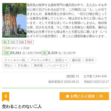
調査の果てに鶉と青鸞が辿り着いたのは、この世界の秩序を
鬼団長が統率する護衛専門の傭兵団の中で、主人公レネを中
支える、ある不都合な真実だった 知らないままでいること
心に繰り広げられるお話です。この物語には『人』しか出て
は、誰かに選ばされていることかもしれない
きませんが、多種多様な犬達の中に、一匹だけ猫が混じって
いる集団を想像してください。猫は自分を犬だと思い込んで
います。そして犬達も決してレネを猫扱いしません。無自覚
な猫、試される犬達。そして猫にも容赦ない鬼団長。傭兵は
危険なお仕事ですから猫は色々と大変な目に遭います（いつ
もギリギリの低空飛行）。章ごとに護衛対象が変わります。
ＢＬというよりはブロマンス的な要素が強めで甘味成分は少
BL
完結
長編
R18
なめですが、暗い話でもありません。長編のシリーズものが
24h.ポイント
21pt
好きな方におすすめ。こちらは他サイトの改訂版です。
25,261
6,319
位 / 228,704件
位 / 31,407件
小説
BL
ファンタジーBL
ブロマンス寄り
総受け？
傭兵団
美青年
切ない
すれ違い
無自覚
ハッピーエンド
感想数 31
文字数 1,844,458
最終更新日 2025.06.21
登録日 2023.10.17
8
お気に入り追加
15
交わることのない二人