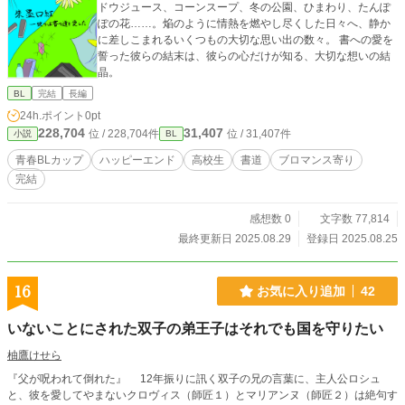
ドウジュース、コーンスープ、冬の公園、ひまわり、たんぽ
ぽの花……。焔のように情熱を燃やし尽くした日々へ、静か
に差しこまれるいくつもの大切な思い出の数々。 書への愛を
誓った彼らの結末は、彼らの心だけが知る、大切な想いの結
晶。
BL
完結
長編
24h.ポイント
0pt
228,704
31,407
位 / 228,704件
位 / 31,407件
小説
BL
青春BLカップ​
ハッピーエンド
高校生
書道
ブロマンス寄り
完結
感想数 0
文字数 77,814
最終更新日 2025.08.29
登録日 2025.08.25
16
お気に入り追加
42
いないことにされた双子の弟王子はそれでも国を守りたい
柚鷹けせら
『父が呪われて倒れた』 12年振りに訊く双子の兄の言葉に、主人公ロシュ
と、彼を愛してやまないクロヴィス（師匠１）とマリアンヌ（師匠２）は絶句す