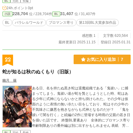
BL
完結
長編
24h.ポイント
0pt
228,704
31,407
位 / 228,704件
位 / 31,407件
小説
BL
BL
パラレルワールド
ブロマンス寄り
第13回BL大賞参加作品
感想数 1
文字数 620,564
最終更新日 2025.11.15
登録日 2025.01.31
22
お気に入り追加
7
蛇が知るは秋のぬくもり（旧版）
幽月 篠
ある日、名を持たぬ黒き蛇は退魔組織である「鬼祓い」に捕
まってしまう。鬼祓い達が蛇を贄としようとした時、蛇はあ
る少年に式神にならないかと持ち掛けられた。その少年は仮
面のように表情の無い冷たい目をしており、蛇はその少年の
不気味さに嫌悪を抱きながらも式神となるのだが？ 「鬼を
祓いて闇を行く」と続編の2作に登場する時雨の父親の若き日
を描いた話です。 終盤BL要素あり 全体的にブロマンス寄り
年齢制限ありの番外編は別に出すかもしれません 表紙 芳乃
カオル様 改稿版＆書き下ろし短編掲載の紙本をBoothにて頒
BL
完結
長編