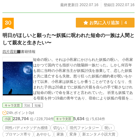
最終更新日 2022.07.16
登録日 2022.07.16
30
お気に入り追加
4
明日がほしいと願った〜妖狐に呪われた短命の一族は人間と
して親友と生きたい〜
四片霞彩
書籍情報
短命の呪い。それは小邑家にかけられた妖狐の呪い。 小邑家
はかつて国内でも指折りの陰陽師一族だった。しかし何百年
も前に当時の小邑家当主が妖狐討伐を放棄して、恋した妖狐
と共に逃亡するも失敗。怒り狂った妖狐の婚約者が呪いをか
けて以来、小邑家は妖狐としか番うことができなくなり、生
まれた子供は20歳までに妖狐の片親を自らの手で殺さなけれ
ば短命の呪いで命を落とすと言われていた。 祈里も妖狐であ
る母親を持つ19歳の青年であり、宿命により妖狐の母親を殺
さなければならなかったが、未だ出来ずにいた。 生きられる
キャラ文芸
完結
短編
のは、自分か母親のどちらかのみ。 けれども妖狐であっても
24h.ポイント
0pt
自分の母親を殺せない祈里は、短命の呪いを受けて自分が消
228,704
5,634
位 / 228,704件
位 / 5,634件
小説
キャラ文芸
えるか、母親を消して20歳より先も生きるか選択を強いられ
ていた。 そして19歳の最後の日、とうとう祈里は覚悟を決め
同性バディ×クソデカ感情
切ない
現代ファンタジー
呪い
ると、母親が捕らわれる座敷牢へと向かう。 ※他サイトにも
ブロマンス寄り
あやかし
家族
変身
新エンタメ小説大賞
掲載中