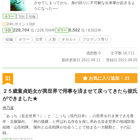
させてしまってから、身の回りに不可解な出来事が起きるよ
うになった──
ホラー
完結
短編
24h.ポイント
0pt
228,704
8,502
位 / 228,704件
位 / 8,502件
小説
ホラー
短編
ホラー
日常
人形
オカルト
ブロマンス寄り
感想数 0
文字数 16,711
最終更新日 2021.08.11
登録日 2021.08.05
21
お気に入り追加
21
２５歳童貞処女が異世界で用事を済ませて戻ってきたら彼氏
ができました★
禅乃蓮
「あっち（並走世界？）」と「こっち（現代日本）」の世界を行き来できる青
年・北篠陽向。 「神の後継」と呼ばれる存在を探し求める並走世界の地域防衛
組織・山岳戦隊。 陽向と山岳戦隊が出会うことで始まる一大騒動と、その記
録。