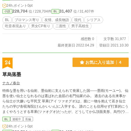
ないです。ブロマンス寄り？ ※男女CP有ります。ご注意下さ
24h.ポイント
0pt
い。 ※あくまでフィクションです。実在の人物や建造物とは
228,704
31,407
位 / 228,704件
位 / 31,407件
小説
BL
関係ありません。 ※表紙と挿絵は自作です。 ※エブリスタに
も投稿しています。←こちらの方が更新が早いです
BL
ブロマンス寄り
友情、成長物語
現代
シリアス
吃音表現あり
男女CP有り
二面性
男子高校生
感想数 0
文字数 31,977
最終更新日 2022.04.29
登録日 2021.10.30
24
お気に入り追加
4
草烏落墨
ナカノ春台
特殊な墨を用いる仙術、墨仙術に支えられて発展した国――墨雨(モーユー)。 仙
墨を使い仙士となれるのは選ばれた血筋の名門仙家のみ。 過去のある出来事か
ら仙士が大嫌いな平民艾 草果(アイ ツァオグオ)は、腹に一物を抱えて若き仙士
たちの学び舎硯海院(けんかいいん)に入学する。 誰のことも信用せず打算的にう
まくやろうとする草果(ツァオグオ)だったが、どうしてか仏頂面美形、烏竹(ウー
ジュー)の前では調子が狂う。仙士なんて大嫌いだったはずなのに、だんだん烏
BL
連載中
長編
竹(ウー ジュー)の純粋さに絆されていく草果(ツァオグオ)。 一方、烏竹(ウー ジ
24h.ポイント
0pt
ュー)が草果(ツァオグオ)に向ける感情も、次第に友情と言うには仄暗く重たい何