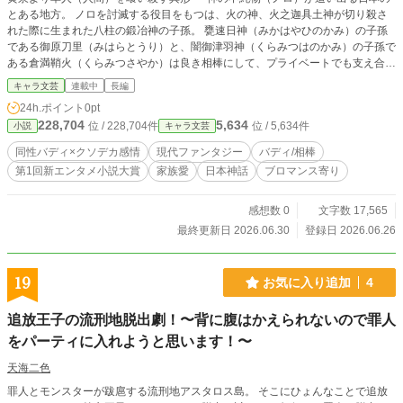
とある地方。 ノロを討滅する役目をもつは、火の神、火之迦具土神が切り殺さ
れた際に生まれた八柱の鍛冶神の子孫。 甕速日神（みかはやひのかみ）の子孫
である御原刀里（みはらとうり）と、闇御津羽神（くらみつはのかみ）の子孫で
ある倉満鞘火（くらみつさやか）は良き相棒にして、プライベートでも支え合う
仲だ。 アメリカで育ち、異国の信仰に戸惑いながらも失踪した父を探す刀里。
キャラ文芸
連載中
長編
狂った両親に搾取されながらも必死に六人の妹達を育てる鞘火。 二人の抱える
24h.ポイント
0pt
問題は山積みだが、ノロ退治に家事育児、休日のバーベキューだってお手の物！
228,704
5,634
位 / 228,704件
位 / 5,634件
小説
キャラ文芸
互いを唯一の救いとして魂を預け合う、二人の『家族』としての強い絆が、神話
の地を揺るがす──！ ※この作品はアメリカニキ達の美味そうなBBQの画像から
同性バディ×クソデカ感情
現代ファンタジー
バディ/相棒
インスピレーションを得て誕生しました。
第1回新エンタメ小説大賞
家族愛
日本神話
ブロマンス寄り
感想数 0
文字数 17,565
最終更新日 2026.06.30
登録日 2026.06.26
19
お気に入り追加
4
追放王子の流刑地脱出劇！〜背に腹はかえられないので罪人
をパーティに入れようと思います！〜
天海二色
罪人とモンスターが跋扈する流刑地アスタロス島。 そこにひょんなことで追放