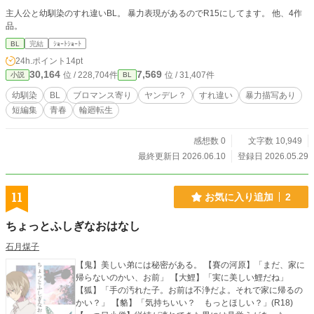
主人公と幼馴染のすれ違いBL。 暴力表現があるのでR15にしてます。 他、4作
品。
BL
完結
ｼｮｰﾄｼｮｰﾄ
24h.ポイント
14pt
30,164
7,569
位 / 228,704件
位 / 31,407件
小説
BL
幼馴染
BL
ブロマンス寄り
ヤンデレ？
すれ違い
暴力描写あり
短編集
青春
輪廻転生
感想数 0
文字数 10,949
最終更新日 2026.06.10
登録日 2026.05.29
11
お気に入り追加
2
ちょっとふしぎなおはなし
石月煤子
【鬼】美しい弟には秘密がある。 【賽の河原】「まだ、家に
帰らないのかい、お前」 【大鯉】「実に美しい鯉だね」
【狐】「手の汚れた子。お前は不浄だよ。それで家に帰るの
かい？」 【貉】「気持ちいい？ もっとほしい？」(R18)