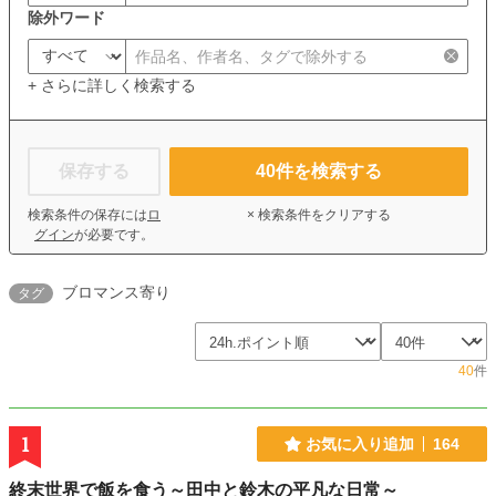
除外ワード
+ さらに詳しく検索する
保存する
40
件を検索する
検索条件の保存には
ロ
× 検索条件をクリアする
グイン
が必要です。
ブロマンス寄り
タグ
40
件
1
お気に入り追加
164
終末世界で飯を食う～田中と鈴木の平凡な日常～