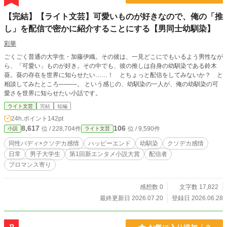
【完結】【ライト文芸】可愛いものが好きなので、俺の「推
し」を配信で密かに紹介することにする【男同士幼馴染】
彩華
ごくごく普通の大学生・加藤伊織。その彼は、一見どこにでもいるよう男性なが
ら、「可愛い」ものが好き。その中でも、彼の推しは自身の幼馴染である鈴木
葵。葵の存在を世界に知らせたい……！ とちょっと配信をしてみないか？ と
相談してみたところ────。 という感じの、幼馴染の一人が、俺の幼馴染の可
愛さを世界に知らせたい小話です。
ライト文芸
完結
短編
24h.ポイント
142pt
8,617
106
位 / 228,704件
位 / 9,590件
小説
ライト文芸
同性バディ×クソデカ感情
ハッピーエンド
幼馴染
クソデカ感情
日常
男子大学生
第1回新エンタメ小説大賞
配信者
ブロマンス寄り
感想数 0
文字数 17,822
最終更新日 2026.07.20
登録日 2026.06.28