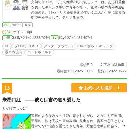
文句の付く街。 そこで組織の頭であるノクスは、ある日重傷
を負ったギャング嫌いの青年を拾う。 正体不明の青年×組織
の頭の男。 ゆっくりと距離を縮めていく二人が、闇に染まる
街で光を見出して、走り切るまで。
BL
連載中
長編
24h.ポイント
0pt
228,704
31,407
位 / 228,704件
位 / 31,407件
小説
BL
BL
ブロマンス寄り
アンダーグラウンド
年下攻め
ギャング
暴力表現有
ハードボイルド
感想数 0
文字数 103,965
最終更新日 2025.10.15
登録日 2022.05.22
15
お気に入り追加
1
朱墨口紅 ——彼らは書の道を愛した
とかげのしっぽ
宝石のような数々の才能に恵まれながら、どうにも不器用な
千葉稔。彼は高校の書道教師に見出され、書家の息子として
尋常でない稽古を重ねてきた青年、野菊昌之助と出会う。 ブ