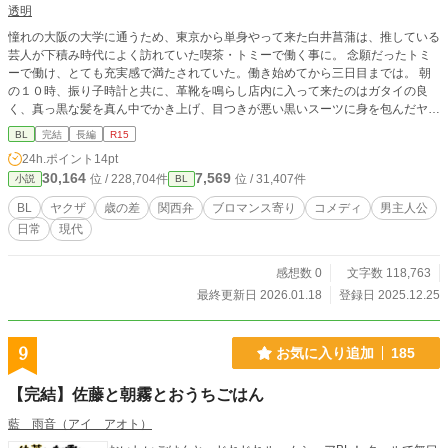
透明
憧れの大阪の大学に通うため、東京から単身やって来た白井菖蒲は、推している
芸人が下積み時代によく訪れていた喫茶・トミーで働く事に。 念願だったトミ
ーで働け、とても充実感で満たされていた。働き始めてから三日目までは。 朝
の１０時、振り子時計と共に、革靴を鳴らし店内に入って来たのはガタイの良
く、真っ黒な髪を真ん中でかき上げ、目つきが悪い黒いスーツに身を包んだヤク
ザだった。 普通の大学生と、ヤクザのお客さん。決して交わるはずの無い二
BL
完結
長編
R15
人。 な筈なのだが何故か、二人の仲はスイーツを通して深まっていくのだっ
24h.ポイント
14pt
た。 ※一応BLですが、ブロマンス寄りです ※カクヨム様、小説家になろう様で
30,164
7,569
位 / 228,704件
位 / 31,407件
小説
BL
も掲載しております。
BL
ヤクザ
歳の差
関西弁
ブロマンス寄り
コメディ
男主人公
日常
現代
感想数 0
文字数 118,763
最終更新日 2026.01.18
登録日 2025.12.25
9
お気に入り追加
185
【完結】佐藤と朝霧とおうちごはん
藍 雨音（アイ アオト）