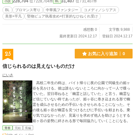
228,704
31,407
位 / 228,704件
位 / 31,407件
小説
BL
かへと変化していき……？ 誰とも仲良くなるつもりがなかった主人公に気がつ
けば友達ができ、ライバルができ、激重執着を向けてくる攻めができる。そんな
BL
ブロマンス寄り
中華風ファンタジー
コメディ／シリアス
コメディありシリアスありの中華風ファンタジーです。 BLとブロマンスの中間
美形×平凡
堅物ピュア執着攻め×打算的なひねくれ受け
くらいのイメージで書いていますが今後どちらに針が振れるかは未知数。百合も
男女コンビもあります。のんびり更新です。
感想数 0
文字数 9,988
最終更新日 2024.12.17
登録日 2024.12.17
25
お気に入り追加
0
信じられるのは見えないものだけ
にいさ
高校二年生の柊は、バイト帰りに夜の公園で同級生の姫ヶ
谷を見かける。彼は誰もいないところに向かって一人で喋っ
ていた。翌日尋ねると「幽霊と話していた」と言う。幽霊な
ど信じていない柊であったが、姫ヶ谷に巻き込まれる形で幽
霊を成仏させるための手伝いをさせられることになった。そ
の後も姫ヶ谷が幽霊を見つけるたびに手伝いを頼まれる。乗
り気ではなかったが、見返りを求めず他人を助けようとする
姫ヶ谷の姿勢に絆される形で毎回協力していくことになる。
青春
完結
長編