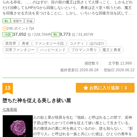
られる存在。 ……のはずが、目の前の魔王は気さくで人懐っこく、 しかもどれ
だけ治療してもHPが1から回復しないという。 勇者は正々堂々戦うため、魔王
を回復させる方法を見つけることに。 しかし、いろいろな回復方法を試してみ
るも、思ったように上手くかない。 回復どころか魔王のHP1をさらに追い詰め
BL
連載中
長編
たり、はたまた追い詰められたり。 そんな二人の物語。
24h.ポイント
7pt
37,052
9,773
位 / 228,704件
位 / 31,407件
小説
BL
異世界
勇者
ファンタジー小説
コメディ
ほのぼの
日常ファンタジー
ハッピーエンド
ブロマンス寄り
魔王と勇者
感想数 0
文字数 12,999
最終更新日 2026.06.28
登録日 2026.06.22
13
お気に入り追加
3
堕ちた神を従える美しき祓い屋
七海美桜
人の欲と業が怪異を生む『地獄』と呼ばれるこの世で、若神
子昴は堕ちたかつての神を従えて祓い屋として生きている。
氷の微笑みの裏に何を抱えているのか、誰も知らない。 『影
の守り人』と呼ばれる一族と共にいた彼は、ひとりの青年を