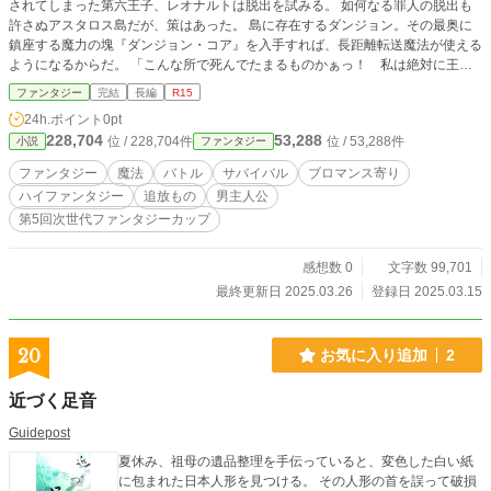
されてしまった第六王子、レオナルトは脱出を試みる。 如何なる罪人の脱出も
許さぬアスタロス島だが、策はあった。 島に存在するダンジョン。その最奥に
鎮座する魔力の塊『ダンジョン・コア』を入手すれば、長距離転送魔法が使える
ようになるからだ。 「こんな所で死んでたまるものかぁっ！ 私は絶対に王都
へ帰ってみせる！ そして夢の魔塔ライフを歩むんだ!!」 そこでレオナルトは危
ファンタジー
完結
長編
R15
険と知りつつも、現地の罪人と手を組むことを決意する。 全ては王都に生きて
24h.ポイント
0pt
帰る為──！ レオナルトは無事に罪人を仲間にできるのか？ そしてダンジョンを
228,704
53,288
位 / 228,704件
位 / 53,288件
小説
ファンタジー
攻略できるのか？ そもそも罪人やモンスターが牙を剥く島で生き残れるのか？
多くの懸念を残しながらも、決死の脱出劇が今、幕を開ける！
ファンタジー
魔法
バトル
サバイバル
ブロマンス寄り
ハイファンタジー
追放もの
男主人公
第5回次世代ファンタジーカップ
感想数 0
文字数 99,701
最終更新日 2025.03.26
登録日 2025.03.15
20
お気に入り追加
2
近づく足音
Guidepost
夏休み、祖母の遺品整理を手伝っていると、変色した白い紙
に包まれた日本人形を見つける。 その人形の首を誤って破損