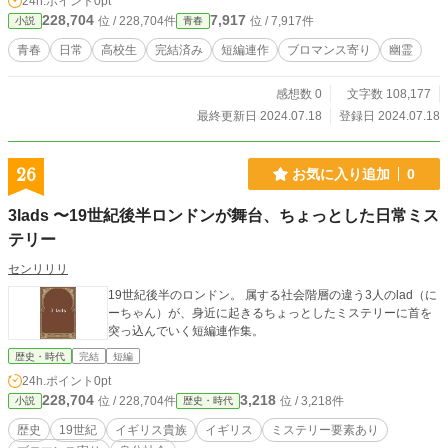
24h.ポイント
0pt
228,704
7,917
位 / 228,704件
位 / 7,917件
小説
青春
青春
日常
高校生
完結済み
短編連作
ブロマンス寄り
幽霊
感想数 0
文字数 108,177
最終更新日 2024.07.18
登録日 2024.07.18
26
お気に入り追加
0
3lads 〜19世紀後半ロンドンが舞台、ちょっとした日常ミス
テリー
センリリリ
19世紀後半のロンドン。 属する社会階層の違う3人のlad（に
ーちゃん）が、身近に起きるちょっとしたミステリーに首を
突っ込んでいく短編連作集。
歴史・時代
完結
短編
24h.ポイント
0pt
228,704
3,218
位 / 228,704件
位 / 3,218件
小説
歴史・時代
歴史
19世紀
イギリス貴族
イギリス
ミステリー要素あり