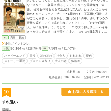
おいしいごはんと、じれじれルームシェアBL！ クールで無口
なアスリート・朝霧 × 明るくフレンドリーな運動音痴・佐
藤。 性格も体格もまるで正反対な二人が、ひょんなことから
始めたルームシェア生活。 一つ屋根の下、不器用な同僚二人
がごはんを食べ、酒を飲む。 重ねる日々の中、少しずつ心の
距離を縮めていく（縮められていく？！）。 「ただの同居
人」が「飯仲間」に、そして……？ ウズラ卵とチューハイを
きっかけに始まる、ほろ苦くて甘い、じれじれ日常系ＢＬ！
社会人のちょっと疲れた日々に、おいしいごはんと癒やし
BL
完結
長編
（笑い）の時間を――！ こちらはエブリスタさん・ムーンラ
24h.ポイント
14pt
イトさんでも投稿しております。 ピクシブにSSあります。
30,164
7,569
位 / 228,704件
位 / 31,407件
小説
BL
ハッピーエンド
日常
ほのぼの
社会人
じれじれ
現代
ストーリー重視
ブロマンス寄り
大人の恋
体格差
感想数 18
文字数 366,904
最終更新日 2026.02.04
登録日 2025.02.13
10
お気に入り追加
8
すれ違い
暇潰し