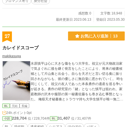
ブロマンス寄り
身分社会
感想数 0
文字数 18,948
最終更新日 2023.06.13
登録日 2023.05.30
27
お気に入り追加
13
カレイドスコープ
makikasuga
水原慎平は心に大きな傷をもつ大学生。祖父が元大物政治家
で気まぐれに後を継ぐ発言をしたことにより、将来の秘書候
補として片山奏と出会う。自らを天才だと言い切る奏に振り
回されながらも、彼の優しさに無自覚に惹かれていく。 時を
同じくして、祖父の友人であった本条勇作の遺産を巡る争い
が起きる。勇作の研究室の「鍵」となった慎平は狙われ、家
庭教師の沢木や服部の第一秘書佐藤をも巻き込む事態となっ
た。 俺様天才秘書奏とトラウマ持ち大学生慎平が唯一無二の
バディとなる始まりの物語。
BL
完結
長編
24h.ポイント
0pt
228,704
31,407
位 / 228,704件
位 / 31,407件
小説
BL
BL
現代BL
遺産相続
シリアス
ほのぼの
バディ