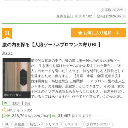
文字数 30,229
最終更新日 2026.07.02
登録日 2026.06.03
31
お気に入り追加
4
腹の内を探る【人狼ゲーム×ブロマンス寄りBL】
巣わに
絶望的な状況の中で、彼の隣は唯一居心地の良い場所だっ
た。 生き残りを賭けたゲームのため整えられた舞台。 『村
人』のカードを引いた主人公は、 狼を処刑し村人陣営として
生還するために奔走する。 【月曜・水曜・金曜 更新目安】
西洋風舞台・高校生想定 三角関係……？ ブロンド髪の主人公
シャルと、美形白髪、黒髪無口が出てきます。 その他、女の
子同士のクソデカ感情もあるかもしれません。 結末を想定し
ているカプはありますが、作中でどう進んでいくのかお楽し
みいただければ幸いです。
BL
連載中
長編
24h.ポイント
0pt
228,704
31,407
位 / 228,704件
位 / 31,407件
小説
BL
BL
高校生
切ない
シリアス
ミステリー
ブロマンス寄り