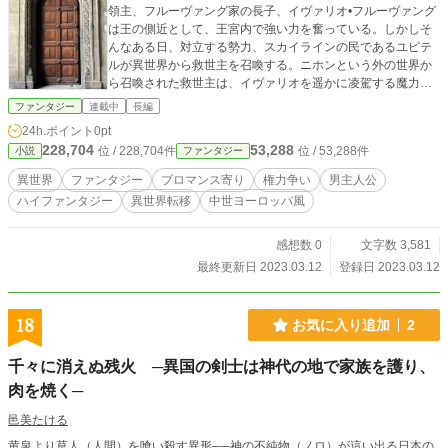
領主、フルーヴァング家の長子、イヴァリオ•フルーヴァング
は王の側近として、王宮内で強い力を奮っている。しかしそ
んなある日、対立する勢力、スカイラインの民であるユピテ
ルが異世界から救世主を召喚する。ニホンという外の世界か
ら召喚された救世主は、イヴァリオを遥かに凌駕する魔力を
持ち、そのせいでイヴァリオの王宮内での立場が不安定なも
ファンタジー
連載中
長編
のへとなっていく。一族の名誉の為、王宮内で権力を握りた
24h.ポイント
0pt
いイヴァリオは異世界からやってきた救世主を追放しようと
228,704
53,288
位 / 228,704件
位 / 53,288件
小説
ファンタジー
するが、彼は救世主とも言い難いほどにとんでもなく性格が
悪い、まるでヴィラン（悪役）のような男だった。
異世界
ファンタジー
ブロマンス寄り
権力争い
男主人公
ハイファンタジー
異世界転移
中世ヨーロッパ風
感想数 0
文字数 3,581
最終更新日 2023.03.12
登録日 2023.03.12
18
お気に入り追加
2
千々に消えぬ残火 ─異国の剣士は神代の地で家族を護り、
肉を焼く─
邑美たける
黄泉より草人（人間）を喰い殺す異形──神の不純物（ノロ）が這い出る日本の