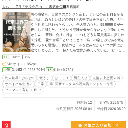
をち。 7月「悪役令息の…」書籍化♡
書籍情報
町の喧騒も、自動車のエンジン音も、テレビの音も何もかも
が消え、恐ろしいほどの静けさの中で目を覚ました俺。 どう
やら世界は終わったらしい。 全人類のうち、99,9999％が一
夜にして消えた。 どういう意味か分からないよな？俺にも分
からん。 普通に会社に行き、いつもどうり満員電車に揺られ
て帰宅。 花の金曜日ということで、唯一の楽しみである飯を
思いっきり堪能し、食後のビールを飲みながらいつの間にか
寝てしまった。 で、起きたら世界が終わっていた。 どうして
わかったかと言うと、スマホに見知らぬ番号からメッセージ
SF
連載中
短編
が入ったからだ。 「99.9999パーセントの人類は削除しまし
24h.ポイント
852pt
た。 おめでとう！ あなたは選ばれた人です。 この週末の世
1,582
6
位 / 228,704件
位 / 6,732件
小説
SF
界をお楽しみください」 最初は単なるいたずらだと思ったん
だ。 でも、外に出てみてその言葉が真実だと分かった。
終末世界×ほのぼの
飯うま
ほっこり
男主人公
友情以上恋愛未満
「…………なんだこりゃあ……！人っ子一人いやしね
サバイバル生活？
日常
第1回新エンタメ小説大賞エントリー作品
え……！」 幸いにも奇跡的な確率で、隣んちの鈴木（イケメ
ブロマンス寄り
BL？
ン）が生きてた！ 助かったぜ、鈴木！ お前がいたら何とか
なる気がする！ 「……とりあえず、飯を食おう。腹が減って
は戦はできぬ、だ！」 これは偶然にもマンションの隣同士で
感想数 12
文字数 211,575
生き残った 俺田中と、隣の鈴木の 終末飯うまスローライフの
最終更新日 2026.08.04
登録日 2026.06.29
話。 ※※ 第1回新エンタメ小説大賞エントリー作品です。皆
様の一票、お待ちしております！ 表紙のみAIでイラスト作成
したものを編集しました。
2
お気に入り追加
4