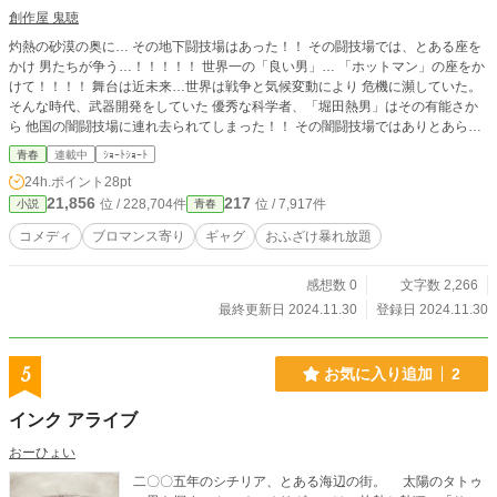
創作屋 鬼聴
灼熱の砂漠の奥に… その地下闘技場はあった！！ その闘技場では、とある座を
かけ 男たちが争う…！！！！！ 世界一の「良い男」… 「ホットマン」の座をか
けて！！！！ 舞台は近未来…世界は戦争と気候変動により 危機に瀕していた。
そんな時代、武器開発をしていた 優秀な科学者、「堀田熱男」はその有能さか
ら 他国の闇闘技場に連れ去られてしまった！！ その闇闘技場ではありとあらゆ
る ホットな男たちがホットマンの座をかけて 強さ、頭脳、心理戦で己の "ホッ
青春
連載中
ｼｮｰﾄｼｮｰﾄ
ト"さを誇示し…"ホット"で戦う。 此処はそう… 『ホットマントーナメン
24h.ポイント
28pt
ト！！！』 全くホットとは程遠い男、「熱男」は 世界一ホットな男…ホットマ
21,856
217
位 / 228,704件
位 / 7,917件
小説
青春
ンとなり 闘技場から脱出できるのか！？ 奮闘する熱男の周りには 更にホットな
仲間たちも加わってきて！？ ノリと勢い、ホットな男達で紡ぐ 青春ギャグホッ
コメディ
ブロマンス寄り
ギャグ
おふざけ暴れ放題
トストーリー。 おふざけで書いております。 ご了承ください。
感想数 0
文字数 2,266
最終更新日 2024.11.30
登録日 2024.11.30
5
お気に入り追加
2
インク アライブ
おーひょい
二〇〇五年のシチリア、とある海辺の街。 太陽のタトゥ