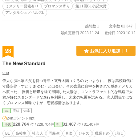
ミステリー要素有り
ブロマンス寄り
第11回BL小説大賞
アンダルシュノベルズb
感想数 1
文字数 62,347
最終更新日 2023.11.24
登録日 2023.10.12
28
お気に入り追加
1
The New Standard
ono
偉大な演出家の父を持つ青年・玄野太陽（くろの たいよう）。 彼は高校時代に
守藤歩夢（すどう あゆむ）と出会い、その言葉に背中を押されて単身アメリカ
へ渡った。 挫折と研鑽を経て帰国した太陽は、コントラファクト的な戦略で大
衆が好むスタンダードな進行を利用し、未来の転覆を試みる。 恋人関係ではな
くブロマンス風味ですが、恋愛感情はあります。
BL
完結
短編
24h.ポイント
0pt
228,704
31,407
位 / 228,704件
位 / 31,407件
小説
BL
BL
高校生
社会人
同級生
音楽
ジャズ
職業もの
現代