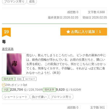
ブロマンス寄り
成長
感想数 0
文字数 6,688
最終更新日 2026.02.05
登録日 2026.02.05
29
お気に入り追加
1
毒
迷空哀路
危ない。飲んでしまうところだった。 ピンク色の液体の中に
は、銀色の指輪が浮かんでいる。お前の仕業だろと、隣にい
る男を睨む。 この前負けてから、何かとこちらに突っかかっ
てくる。簡単なイカサマ。子供騙し。それがよっぽど気に食
わなかったようだ。(本文)
現代文学
完結
ｼｮｰﾄｼｮｰﾄ
24h.ポイント
0pt
228,704
9,620
位 / 228,704件
位 / 9,620件
小説
現代文学
ショートショート
負けず嫌い
ブロマンス寄り
感想数 0
文字数 901