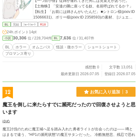
【一つ目小僧】従姉が連れてきた男には見覚えがあった。
【土蜘蛛】「安達の隣に座ってる奴、名前呼ばれてるか？」
【転生】「お前には姉さんがいたんだ」 ■シトロン様(pixiv:ID
15066631)、ポリー様(pixiv:ID 2358593)の素材、 [ジュエル
セイバーFREE]様のフリーコンテンツを表紙にお借りしてい
BL
完結
ｼｮｰﾄｼｮｰﾄ
R18
ます http://www.jewel-s.jp/
24h.ポイント
14pt
30,306
7,636
位 / 228,704件
位 / 31,407件
小説
BL
BL
ホラー
オムニバス
怪談・微ホラー
ショートショート
ブロマンス寄り
感想数 0
文字数 13,051
最終更新日 2026.07.05
登録日 2026.07.05
12
お気に入り追加
3
魔王を倒しに来たらすでに瀕死だったので回復させようと思
います
ゆめ
魔王討伐のために魔王城へ足を踏み入れた勇者ライトが出会ったのは—— 噂と
はまるで違う、“HP1の瀕死状態”の魔王サタンだった。 冷酷無慈悲、残忍で恐れ