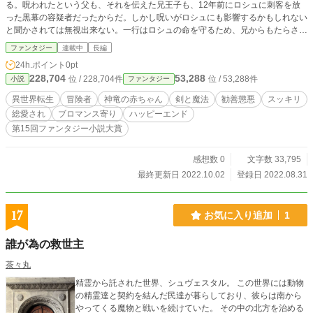
る。呪われたという父も、それを伝えた兄王子も、12年前にロシュに刺客を放
った黒幕の容疑者だったからだ。しかし呪いがロシュにも影響するかもしれない
と聞かされては無視出来ない。一行はロシュの命を守るため、兄からもたらされ
た情報に従って神竜の住まう聖峰を目指す事になる――。 ■□■登場人物■□■ ロシ
ファンタジー
連載中
長編
ュ：主人公17歳。前世の記憶を持つため発想が興味深いという点を稀少種族の
24h.ポイント
0pt
師匠二人に気に入られて生き永らえた双子の弟王子。 クロヴィス：齢200越えの
228,704
53,288
位 / 228,704件
位 / 53,288件
小説
ファンタジー
エルフ。賢者。ロシュが大事。 マリアンヌ：年齢不詳のヴァンピール。大魔導
士。ロシュを気に入っているが可愛がりたいのは初心な女の子。吸血対象も女の
異世界転生
冒険者
神竜の赤ちゃん
剣と魔法
勧善懲悪
スッキリ
子。 イライザ：ロシュの乳姉。19歳。マリアンヌのお気に入りで吸血対象。
総愛され
ブロマンス寄り
ハッピーエンド
『紅蓮の戦乙女』という二つ名を持つ戦士。 ■□■第15回ファンタジー小説大賞
第15回ファンタジー小説大賞
にエントリーします■□■
感想数 0
文字数 33,795
最終更新日 2022.10.02
登録日 2022.08.31
17
お気に入り追加
1
誰が為の救世主
茶々丸
精霊から託された世界、シュヴェスタル。 この世界には動物
の精霊達と契約を結んだ民達が暮らしており、彼らは南から
やってくる魔物と戦いを続けていた。 その中の北方を治める