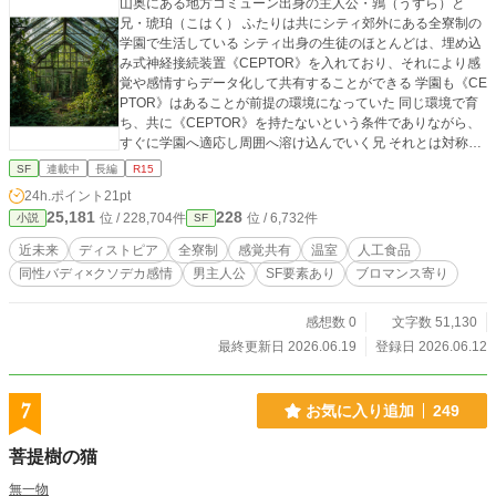
山奥にある地方コミューン出身の主人公・鶉（うずら）と
兄・琥珀（こはく） ふたりは共にシティ郊外にある全寮制の
学園で生活している シティ出身の生徒のほとんどは、埋め込
み式神経接続装置《CEPTOR》を入れており、それにより感
覚や感情すらデータ化して共有することができる 学園も《CE
PTOR》はあることが前提の環境になっていた 同じ環境で育
ち、共に《CEPTOR》を持たないという条件でありながら、
すぐに学園へ適応し周囲へ溶け込んでいく兄 それとは対称的
に、鶉は人工食品を受け入れることができず、なかなか周囲
SF
連載中
長編
R15
にも馴染むことのできない自分に思い悩んでいた 鶉の唯一の
24h.ポイント
21pt
友・青鸞（せいらん）はシティの市長の息子であり、抜きん
25,181
228
位 / 228,704件
位 / 6,732件
小説
SF
出た能力と恵まれた容貌から後継者として将来を約束された
立場にある しかし、本人はそれを望んでいない 醒めた目で周
近未来
ディストピア
全寮制
感覚共有
温室
人工食品
囲から距離を置き、何故か鶉と行動を共にしている ある天体
同性バディ×クソデカ感情
男主人公
SF要素あり
ブロマンス寄り
観測の夜 青鸞の誘いで、鶉は学園の立ち入り禁止区画へと足
を踏み入れる その先にあるのは、長い間放棄されていた温室
と小さな研究室だった そこでふたりは、シティでは忌避され
感想数 0
文字数 51,130
ている生の果実を口にする経験を共有する また、鶉は廃温室
最終更新日 2026.06.19
登録日 2026.06.12
で、もうひとりの少年・黒鶫（くろつぐみ）と出会う 黒鶫は
シティで生まれ育ちながら、誰とも共有できない孤独を感じ
ていた 自分と似た孤独を感じ取った鶉と黒鶫は距離を縮める
7
お気に入り追加
249
が、やがて黒鶫は鶉に向かって叫ぶ 「君は自分で選んで外側
にいる。それは孤独じゃない、ただの贅沢だ」 その言
菩提樹の猫
葉は、鶉が気づかないまま受け入れてきた「守られ方」へ
の、静かな告発だった 完璧な兄への疑念 そして起きる事故
無一物