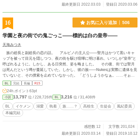
力と文才がないため、伝わらないこともあるかもしれません。初心者ですので、
最終更新日 2022.03.03
登録日 2020.03.06
大目にみて下さいm(_ _)m お目汚しになるかもしれませんが、少しでも楽しんで
頂けると嬉しいです！
16
お気に入り追加
506
学園と夜の街での鬼ごっこ――標的は白の皇帝――
天海みつき
族の総長と副総長の恋の話。 アルビノの主人公――聖月はかつて黒いキャ
ップを被って目元を隠しつつ、夜の街を駆け喧嘩に明け暮れ、いつしか"皇帝"と
呼ばれるように。しかし、ある日突然、姿を晦ました。 その後、街では聖月
は死んだという噂が蔓延していた。しかし、彼の族――Nukesは実際に遺体を見
ていないと、その捜索を止めていなかった。 「どうしようかなぁ。……そぉ
だ。俺を見つけて御覧。そしたら捕まってあげる。これはゲームだよ。俺と君た
BL
完結
長編
R15
ちとの、ね」 学園と夜の街を巻き込んだ、追いかけっこが始まった。 族、
24h.ポイント
63pt
学園、などと言っていますが全く知識がないため完全に想像です。何でも許せる
13,797
3,216
位 / 228,726件
位 / 31,408件
小説
BL
方のみご覧下さい。 何とか完結までこぎつけました……！番外編を投稿完了
しました。楽しんでいただけたら幸いです。
BL
イケメン
溺愛
執着
族……？
高校生
生徒会
風紀委員
本編完結
感想数 12
文字数 201,024
最終更新日 2020.03.14
登録日 2019.10.12