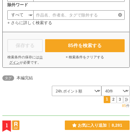
除外ワード
+ さらに詳しく検索する
保存する
85
件を検索する
検索条件の保存には
ロ
× 検索条件をクリアする
グイン
が必要です。
本編完結
タグ
1
2
3
85
件
1
お気に入り追加
8,281