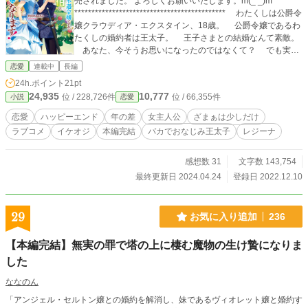
売されました。 よろしくお願いいたします。m(_ _)m *****
******************************************** わたくしは公爵令
嬢クラウディア・エクスタイン、18歳。 公爵令嬢であるわ
たくしの婚約者は王太子。 王子さまとの結婚なんて素敵。
あなた、今そうお思いになったのではなくて？ でも実際
は、そう甘いモノではありません。 この小説は、わたく
恋愛
連載中
長編
しの不運なようでいて幸運な愛の物語。 お愉しみいただけ
24h.ポイント
21pt
たら幸いですわ♡
24,935
10,777
位 / 228,726件
位 / 66,355件
小説
恋愛
恋愛
ハッピーエンド
年の差
女主人公
ざまぁは少しだけ
ラブコメ
イケオジ
本編完結
バカでおなじみ王太子
レジーナ
感想数 31
文字数 143,754
最終更新日 2024.04.24
登録日 2022.12.10
29
お気に入り追加
236
【本編完結】無実の罪で塔の上に棲む魔物の生け贄になりま
した
ななのん
「アンジェル・セルトン嬢との婚約を解消し、妹であるヴィオレット嬢と婚約す