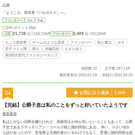
八神
「ようこそ。異世界『バルガルド』へ」
ファンタジー
完結
長編
24h.ポイント
28pt
21,738
3,489
位 / 228,726件
位 / 53,294件
小説
ファンタジー
ちょろ異世界
ゲームのような世界
ファンタジー
剣と魔法
カモ
若干コミュ障
商人
本編完結
おまけあり
第5回次世代ファンタジーカップ
感想数 10
文字数 287,119
最終更新日 2023.01.29
登録日 2022.04.23
24
お気に入り追加
1,268
【完結】公爵子息は私のことをずっと好いていたようです
果実果音
私はしがない伯爵令嬢だけれど、両親同士が仲が良いということもあって、公爵
子息であるラディネリアン・コールズ様と婚約関係にある。 幸い、小さい頃か
ら話があったので、意地悪な元婚約者がいるわけでもなく、普通に婚約関係を続