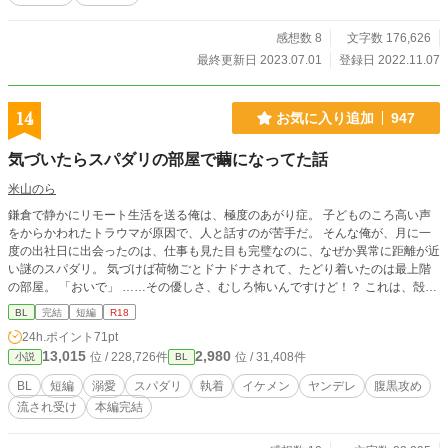
感想数 8
文字数 176,626
最終更新日 2023.07.01
登録日 2022.11.07
14
お気に入り追加
947
気づいたらスパダリの部屋で繭になってた話
米山のら
鎌倉で静かにリモート生活を送る俺は、極度のあがり症。 子どものころ高い声
をからかわれたトラウマが原因で、人と話すのが苦手だ。 そんな俺が、月に一
度の出社日に出会ったのは、仕事も見た目も完璧なのに、なぜか異常に距離が近
い謎のスパダリ。 気づけば荷物ごとドナドナされて、たどり着いたのは最上階
の部屋。 「おいで」 ……その優しさ、むしろ怖いんですけど！？ これは、殻に
閉じこもっていた俺が、“繭”という名の執着にじわじわと絡め取られていく話。
BL
完結
短編
R18
24h.ポイント
71pt
13,015
2,980
位 / 228,726件
位 / 31,408件
小説
BL
BL
短編
溺愛
スパダリ
執着
イケメン
ヤンデレ
腹黒攻め
流され受け
本編完結