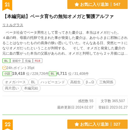
21
お気に入り追加
547
【本編完結】ベータ育ちの無知オメガと警護アルファ
リトルグラス
ベータ社会でベータ男性として育ってきた慶介は、本当はオメガだった。
４歳の時、母親の托卵で生まれた事が発覚した慶介は、あからさまに邪険にされ
ることはなかったものの肩身の狭い思いしていた。そんなある日、突然ヒートに
なりオメガだったということが判明する。 そして、オメガと発覚した慶介の
元に血の繋がった本当の父親があらわれ、オメガと判明してから２ヶ月後には血
縁上の父親の養子になっていた。 オメガになった慶介はアルファとオメガの
BL
連載中
長編
R18
バース性が独自に形成するバース社会へと足を踏み入れる。 バース社会は、
24h.ポイント
35pt
長く続いたアルファ至上主義によって数が激減し、現代では１０００人に１人に
19,418
4,711
位 / 228,726件
位 / 31,408件
小説
BL
までへり、昔は社会的地位の低かったオメガが今では、家の宝として蝶よ花よと
大事に守り育てられている。そして、アルファ達はそんなオメガに傅き必死に求
オメガバース
BL
ハッピーエンド
高校生
β→Ω
三角関係
婚するのである。 バース社会を知らないベータ育ちの慶介は警護についてく
両片思い
本編完結
れるアルファたちに守られながら、オメガという性を受け入れていく。 ＊＊＊
前半は、ベータ育ちで無知なオメガの慶介と警護としては優秀だがアルファと
しては最後の一押しの足らない根っからの補佐アルファの酒田との、ほのかな両
感想数 55
文字数 365,507
片想い。 後半は、無知オメガの慶介に運命の番が現れて本能に振り回されな
最終更新日 2024.02.07
登録日 2023.01.27
がらも、心で望むものを選び抜くモヤモヤMAXの三角関係です。 ＊＊ ※独自設
定ありのオメガバースなのでご注意ください。 ※ R・R18には性的な描写があ
ります。 ＊＊ ○番外編SS、始めました。
22
お気に入り追加
327