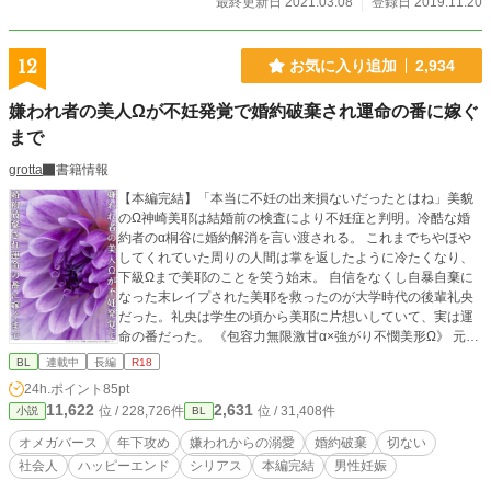
最終更新日 2021.03.08
登録日 2019.11.20
12
お気に入り追加
2,934
嫌われ者の美人Ωが不妊発覚で婚約破棄され運命の番に嫁ぐ
まで
grotta
書籍情報
【本編完結】「本当に不妊の出来損ないだったとはね」美貌
のΩ神崎美耶は結婚前の検査により不妊症と判明。冷酷な婚
約者のα桐谷に婚約解消を言い渡される。 これまでちやほや
してくれていた周りの人間は掌を返したように冷たくなり、
下級Ωまで美耶のことを笑う始末。 自信をなくし自暴自棄に
なった末レイプされた美耶を救ったのが大学時代の後輩礼央
だった。礼央は学生の頃から美耶に片想いしていて、実は運
命の番だった。 《包容力無限激甘α×強がり不憫美形Ω》 元ク
ズ婚約者桐谷に散々蔑ろにされてきた美耶は、正体を隠して
BL
連載中
長編
R18
いた年下最上級α礼央に溺愛される。 能力が高すぎる故に憎
24h.ポイント
85pt
まれた美人Ωと、能力を隠して生きてきたαの恋を書いてみた
11,622
2,631
位 / 228,726件
位 / 31,408件
小説
BL
いと思っています。 前半結構胸糞展開が続きます。 ※オメガ
バース独自設定ありなのでご注意ください。
オメガバース
年下攻め
嫌われからの溺愛
婚約破棄
切ない
社会人
ハッピーエンド
シリアス
本編完結
男性妊娠