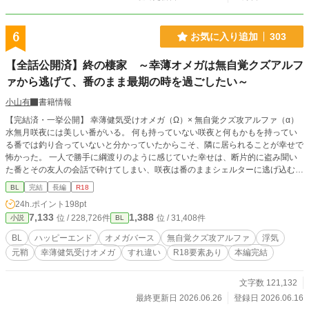
6
お気に入り追加
303
【全話公開済】終の棲家 ～幸薄オメガは無自覚クズアルフ
ァから逃げて、番のまま最期の時を過ごしたい～
小山有
書籍情報
【完結済・一挙公開】 幸薄健気受けオメガ（Ω）× 無自覚クズ攻アルファ（α）
水無月咲夜には美しい番がいる。 何も持っていない咲夜と何もかもを持ってい
る番では釣り合っていないと分かっていたからこそ、隣に居られることが幸せで
怖かった。 一人で勝手に綱渡りのように感じていた幸せは、断片的に盗み聞い
た番とその友人の会話で砕けてしまい、咲夜は番のままシェルターに逃げ込むこ
とを選んだ。離れ離れになった番同士の、壮大なすれ違いラブです。 オメガバ
BL
完結
長編
R18
ース初挑戦です。 要素：浮気 / すれ違い / 切なめ / 執着 / 元鞘 / ハッピーエンド
24h.ポイント
198pt
※クズ攻が幸せになるのが嫌な人は注意です！ とんでもなくお暇がある方は、
7,133
1,388
位 / 228,726件
位 / 31,408件
小説
BL
読んでいただけると幸いです！ ※別サイト様にも投稿しております。 追記＜20
26.6.25＞オメガ、アルファを記号表記からカタカナに変更しております。
BL
ハッピーエンド
オメガバース
無自覚クズ攻アルファ
浮気
元鞘
幸薄健気受けオメガ
すれ違い
R18要素あり
本編完結
文字数 121,132
最終更新日 2026.06.26
登録日 2026.06.16