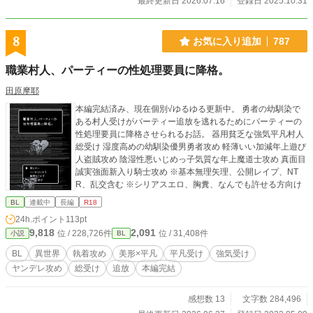
最終更新日 2026.07.16
登録日 2025.10.31
8
お気に入り追加
787
職業村人、パーティーの性処理要員に降格。
田原摩耶
本編完結済み、現在個別√ゆるゆる更新中。 勇者の幼馴染で
ある村人受けがパーティー追放を逃れるためにパーティーの
性処理要員に降格させられるお話。 器用貧乏な強気平凡村人
総受け 湿度高めの幼馴染優男勇者攻め 軽薄いい加減年上遊び
人盗賊攻め 陰湿性悪いじめっ子気質な年上魔道士攻め 真面目
誠実強面新入り騎士攻め ※基本無理矢理、公開レイプ、NT
R、乱交含む ※シリアスエロ、胸糞、なんでも許せる方向け
BL
連載中
長編
R18
24h.ポイント
113pt
9,818
2,091
位 / 228,726件
位 / 31,408件
小説
BL
BL
異世界
執着攻め
美形×平凡
平凡受け
強気受け
ヤンデレ攻め
総受け
追放
本編完結
感想数 13
文字数 284,496