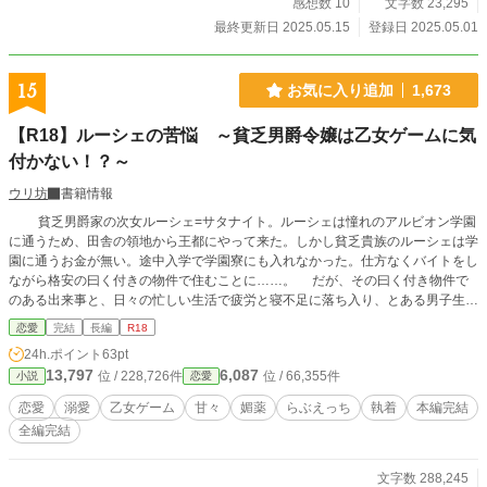
感想数 10
文字数 23,295
最終更新日 2025.05.15
登録日 2025.05.01
15
お気に入り追加
1,673
【R18】ルーシェの苦悩 ～貧乏男爵令嬢は乙女ゲームに気
付かない！？～
ウリ坊
書籍情報
貧乏男爵家の次女ルーシェ=サタナイト。ルーシェは憧れのアルビオン学園
に通うため、田舎の領地から王都にやって来た。しかし貧乏貴族のルーシェは学
園に通うお金が無い。途中入学で学園寮にも入れなかった。仕方なくバイトをし
ながら格安の曰く付きの物件で住むことに……。 だが、その曰く付き物件で
のある出来事と、日々の忙しい生活で疲労と寝不足に落ち入り、とある男子生徒
とぶつかり、倒れてしまう。 その人物は『氷の貴公子』と呼ばれる侯爵令息
恋愛
完結
長編
R18
のウィルソン=クロウドだった。 その縁でルーシェはクロウド侯爵家で使用人
24h.ポイント
63pt
としてお世話になることに…………。 そこからルーシェの意思とは関係な
13,797
6,087
位 / 228,726件
位 / 66,355件
小説
恋愛
く、様々な出来事に巻き込まれ、しだいにウィルソンとの距離を近づけてい
く…………。 【本編完結済みです】 ※初めて書いた小説です。 筆者は乙女ゲ
恋愛
溺愛
乙女ゲーム
甘々
媚薬
らぶえっち
執着
本編完結
ームをしたことはありません(;^_^A なので、設定とか貴族の決まりみたいな難
全編完結
しいことは良くわからないので自分で適当に考えています。そんなもんか、くら
いで、あまり気にせず軽くお読み下さい。 ※始めはかなり糖度低いです。 《一
応性的表現が含まれるものには印(※)付けてます。》R15(※)R18(※※) ※表現
文字数 288,245