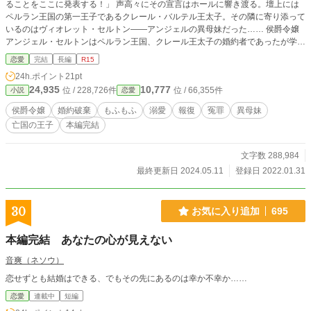
ることをここに発表する！」 声高々にその宣言はホールに響き渡る。壇上には
ペルラン王国の第一王子であるクレール・バルテル王太子。その隣に寄り添って
いるのはヴィオレット・セルトン――アンジェルの異母妹だった…… 侯爵令嬢
アンジェル・セルトンはペルラン王国、クレール王太子の婚約者であったが学園
の創立記念パーティーの日に婚約破棄されてしまう。更にその場で告げられたの
恋愛
完結
長編
R15
はアンジェルの異母妹、ヴィオレットとの婚約だった。 しかし幼い頃から厳し
24h.ポイント
21pt
い妃教育を受けてきたアンジェルに比べて甘やかされて育ったヴィオレットはそ
24,935
10,777
位 / 228,726件
位 / 66,355件
小説
恋愛
の美貌以外はまったくの無能だった。何の教養もない娘を王太子の婚約者にしよ
うとしたと王家の怒りを買ってしまう。王太子とヴィオレットの醜態によりその
侯爵令嬢
婚約破棄
もふもふ
溺愛
報復
冤罪
異母妹
信用を著しく落としてしまった王家とセルトン侯爵家はそれを払拭するために密
亡国の王子
本編完結
約を交わす。それは「アンジェルが王子との婚約を拒否し、嫌がる妹を無理やり
身代わりにさせた」という嘘だった。その嘘によりアンジェルは侯爵家、王家の
尻拭いを一人でさせられる事になってしまう。 その罪状は…塔に棲む魔物の生
文字数 288,984
け贄になる、ということだった――
最終更新日 2024.05.11
登録日 2022.01.31
30
お気に入り追加
695
本編完結 あなたの心が見えない
音爽（ネソウ）
恋せずとも結婚はできる、でもその先にあるのは幸か不幸か……
恋愛
連載中
短編