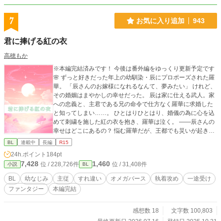
7
お気に入り追加
943
君に捧げる紅の衣
高穂もか
※本編完結済みです！ 今後は番外編をゆっくり更新予定です
🌸 ずっと好きだった年上の幼馴染・辰にプロポーズされた羅
華。 「辰さんのお嫁様になれるなんて、夢みたい」 けれど、
その婚姻はまやかしの幸せだった。 辰は家に仕える武人。家
への忠義と、主君である兄の命令で仕方なく羅華に求婚した
と知ってしまい……。 ひとはりひとはり、婚儀の為に心を込
めて刺繍を施した紅の衣を抱き、羅華は泣く。 ――辰さんの
幸せはどこにあるの？ 悩む羅華だが、王都でも災いが起き始
める。二人の恋の行方は――？ じれじれ主従ラブ♡中華風フ
BL
連載中
長編
R15
ァンタジーBLです！
24h.ポイント
184pt
7,428
1,460
位 / 228,726件
位 / 31,408件
小説
BL
BL
幼なじみ
主従
すれ違い
オメガバース
執着攻め
一途受け
ファンタジー
本編完結
感想数 18
文字数 100,803