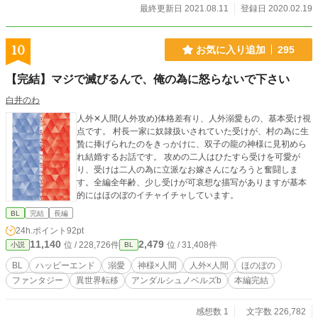
最終更新日 2021.08.11
登録日 2020.02.19
10
お気に入り追加
295
【完結】マジで滅びるんで、俺の為に怒らないで下さい
白井のわ
人外✕人間(人外攻め)体格差有り、人外溺愛もの、基本受け視
点です。 村長一家に奴隷扱いされていた受けが、村の為に生
贄に捧げられたのをきっかけに、双子の龍の神様に見初めら
れ結婚するお話です。 攻めの二人はひたすら受けを可愛が
り、受けは二人の為に立派なお嫁さんになろうと奮闘しま
す。全編全年齢、少し受けが可哀想な描写がありますが基本
的にはほのぼのイチャイチャしています。
BL
完結
長編
24h.ポイント
92pt
11,140
2,479
位 / 228,726件
位 / 31,408件
小説
BL
BL
ハッピーエンド
溺愛
神様×人間
人外×人間
ほのぼの
ファンタジー
異世界転移
アンダルシュノベルズb
本編完結
感想数 1
文字数 226,782