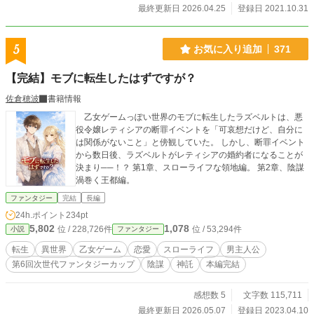
険者活動に章変更いたしました。
最終更新日 2026.04.25
登録日 2021.10.31
5
お気に入り追加
371
【完結】モブに転生したはずですが？
佐倉穂波
書籍情報
乙女ゲームっぽい世界のモブに転生したラズベルトは、悪
役令嬢レティシアの断罪イベントを「可哀想だけど、自分に
は関係がないこと」と傍観していた。 しかし、断罪イベント
から数日後、ラズベルトがレティシアの婚約者になることが
決まり──！？ 第1章、スローライフな領地編。 第2章、陰謀
渦巻く王都編。
ファンタジー
完結
長編
24h.ポイント
234pt
5,802
1,078
位 / 228,726件
位 / 53,294件
小説
ファンタジー
転生
異世界
乙女ゲーム
恋愛
スローライフ
男主人公
第6回次世代ファンタジーカップ
陰謀
神託
本編完結
感想数 5
文字数 115,711
最終更新日 2026.05.07
登録日 2023.04.10