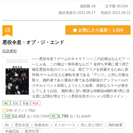
感想数 49
文字数 99,504
最終更新日 2021.09.17
登録日 2021.08.22
13
お気に入り追加
1,020
悪役令息・オブ・ジ・エンド
田原摩耶
――悪役令息？ゲームのキャラ？ ――この記憶はなんだ？ ―
―じゃあ、この俺は一体何者なんだ？ 金持ち学園に通う死亡
確定悪役令息のリシェスは、死亡フラグを回避するために原
作BLゲームの主人公兼転生者である『アンリ』と同じ行動を
取り、婚約者であり運命の番である幼馴染のアンフェールの
スチルイベント回収しようとした結果、深刻なエラーが発生
してしまうお話。 婚約者に甘い硬派な幼馴染α婚約者×死に戻
る度に記憶が増えていく悪役令息ポジションΩ受けメインの
総受け ※主人公が可哀想な目に遭いがちなので、なんでも許
BL
完結
長編
R18
せる方向け
24h.ポイント
78pt
12,412
2,795
位 / 228,726件
位 / 31,408件
小説
BL
BL
悪役令息
執着攻め
オメガバース
死に戻り/逆行
婚約破棄
本編完結
無理矢理