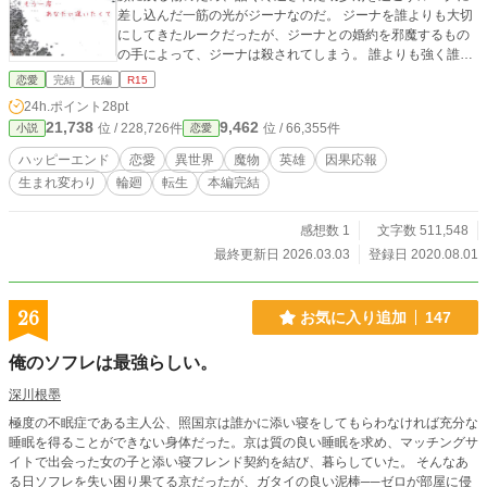
差し込んだ一筋の光がジーナなのだ。 ジーナを誰よりも大切
にしてきたルークだったが、ジーナとの婚約を邪魔するもの
の手によって、ジーナは殺されてしまう。 誰よりも強く誰よ
りも心に傷を持つルークのことが死してなお気になるジー
恋愛
完結
長編
R15
ナ。 ルークに会いたくて会いたくて。 その願いは。。。。。
24h.ポイント
28pt
とても長いお話ですが、1話1話は1500文字前後で軽く読め
21,738
9,462
位 / 228,726件
位 / 66,355件
小説
恋愛
る……はず！です。 他サイト様でも公開中ですが、アルファ
ポリス様が一番早い更新です。 本編完結しました！ 大変お待
ハッピーエンド
恋愛
異世界
魔物
英雄
因果応報
たせ致しました。番外編も完結いたしました！
生まれ変わり
輪廻
転生
本編完結
感想数 1
文字数 511,548
最終更新日 2026.03.03
登録日 2020.08.01
26
お気に入り追加
147
俺のソフレは最強らしい。
深川根墨
極度の不眠症である主人公、照国京は誰かに添い寝をしてもらわなければ充分な
睡眠を得ることができない身体だった。京は質の良い睡眠を求め、マッチングサ
イトで出会った女の子と添い寝フレンド契約を結び、暮らしていた。 そんなあ
る日ソフレを失い困り果てる京だったが、ガタイの良い泥棒──ゼロが部屋に侵