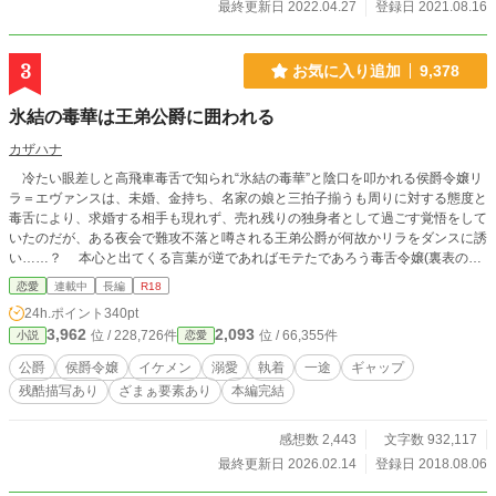
の瞳に、長い金髪を一つに束ね、男女問わず目をひく美しい
最終更新日 2022.04.27
登録日 2021.08.16
彼は、『微笑みの貴公子』と呼ばれる第二騎士団長のユアン
＝クラディス様。 彼はいつもとは違う、改まった口調で言っ
た。 「どうか、私と結婚してください」 「お返事は急ぎませ
3
お気に入り追加
9,378
ん。先程リンゼンハイム伯爵には手紙を出させていただきま
した。許可が得られましたらまた改めさせていただきます
氷結の毒華は王弟公爵に囲われる
が、まずはロゼ嬢に私の気持ちを知っておいていただきたか
ったのです」 私の戸惑いたるや、婚約破棄を告げられた時の
カザハナ
比ではなかった。 彼のことはよく知っている。 彼もまた、私
冷たい眼差しと高飛車毒舌で知られ“氷結の毒華”と陰口を叩かれる侯爵令嬢リ
のことをよく知っている。 でも彼は『それ』が私だとは知ら
ラ＝エヴァンスは、未婚、金持ち、名家の娘と三拍子揃うも周りに対する態度と
ない。 まったくの別人に見えているはずなのだから。 なの
毒舌により、求婚する相手も現れず、売れ残りの独身者として過ごす覚悟をして
に、何故私にプロポーズを？ しかもやたらと甘やかそうとし
いたのだが、ある夜会で難攻不落と噂される王弟公爵が何故かリラをダンスに誘
てくるんですけど。 どういうこと？ ============ 「番外
い……？ 本心と出てくる言葉が逆であればモテたであろう毒舌令嬢(裏表のギ
編 相変わらずな日常」 いつも攻め込まれてばかりのロゼが居
ャップあり)と、他人に興味を持てなかった超絶美貌な王弟公爵の攻防戦。 ※不
眠り中のユアンを見つけ、この機会に……という話です。
恋愛
連載中
長編
R18
定期更新です。 ※一話が1000字前後にしてます。 ※エドワルド(王弟公爵)が暴
※転載・複写はお断りいたします。
24h.ポイント
340pt
走してきた為、R18に引き上げて、短編から長編に切り替えます～(〃ω〃)♪
3,962
2,093
位 / 228,726件
位 / 66,355件
小説
恋愛
性描写もあるので苦手な方はご注意をΣ(￣ロ￣lll)!!ただし、本番はまだまだ先に
なる予定です♪ 感想コメントに、ちょっとした裏話等含む返答を面白おかし
公爵
侯爵令嬢
イケメン
溺愛
執着
一途
ギャップ
く？真面目に楽しく書いていますので、そちらも楽しめると思います(笑) どう
残酷描写あり
ざまぁ要素あり
本編完結
ぞ覗いて見て下さいな(〃ω〃)✨ ※皆様のお陰で8/8にホットで8位、恋愛で9位
になりました～( 〃▽〃)有難うございますＯ(≧∇≦)Ｏ ※現在9/26で恋愛7位にラ
ンクイン～( 〃▽〃)皆様有難う御座います～ε=ε=(ノ≧∇≦）ノ ※本編は2/26で完
感想数 2,443
文字数 932,117
結しました。次は後日談に入ります～(≧▽≦)♪ ※恋愛小説大賞で５位を獲得致し
最終更新日 2026.02.14
登録日 2018.08.06
ました～Σ(･ω･ﾉ)ﾉ！皆様のお陰です～(〃▽〃)✨沢山の投票有難う御座いました