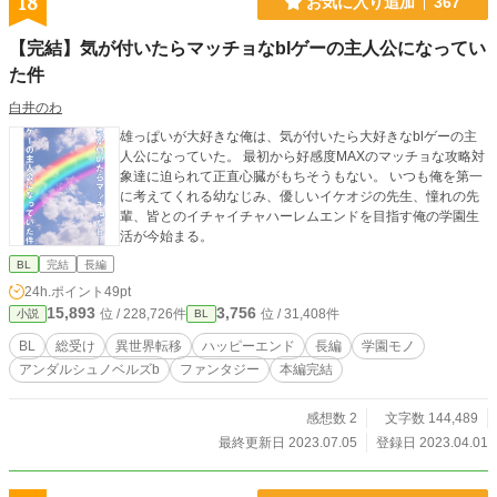
18
お気に入り追加
367
【完結】気が付いたらマッチョなblゲーの主人公になってい
た件
白井のわ
雄っぱいが大好きな俺は、気が付いたら大好きなblゲーの主
人公になっていた。 最初から好感度MAXのマッチョな攻略対
象達に迫られて正直心臓がもちそうもない。 いつも俺を第一
に考えてくれる幼なじみ、優しいイケオジの先生、憧れの先
輩、皆とのイチャイチャハーレムエンドを目指す俺の学園生
活が今始まる。
BL
完結
長編
24h.ポイント
49pt
15,893
3,756
位 / 228,726件
位 / 31,408件
小説
BL
BL
総受け
異世界転移
ハッピーエンド
長編
学園モノ
アンダルシュノベルズb
ファンタジー
本編完結
感想数 2
文字数 144,489
最終更新日 2023.07.05
登録日 2023.04.01