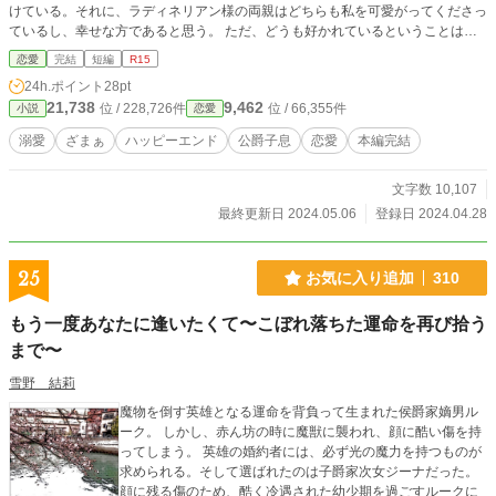
けている。それに、ラディネリアン様の両親はどちらも私を可愛がってくださっ
ているし、幸せな方であると思う。 ただ、どうも好かれているということは無
さそうだ。 月に数回ある顔合わせの時でさえ、仏頂面だ。 パーティではなんの
恋愛
完結
短編
R15
関係もない令嬢にだって笑顔を作るのに.....。 これでは、結婚した後は別居かし
24h.ポイント
28pt
ら。 お父様とお母様はとても仲が良くて、憧れていた。もちろん、ラディネリ
21,738
9,462
位 / 228,726件
位 / 66,355件
小説
恋愛
アン様の両親も。 だから、ちょっと、別居になるのは悲しいかな。なんて、私
のわがままかしらね。
溺愛
ざまぁ
ハッピーエンド
公爵子息
恋愛
本編完結
文字数 10,107
最終更新日 2024.05.06
登録日 2024.04.28
25
お気に入り追加
310
もう一度あなたに逢いたくて〜こぼれ落ちた運命を再び拾う
まで〜
雪野 結莉
魔物を倒す英雄となる運命を背負って生まれた侯爵家嫡男ル
ーク。 しかし、赤ん坊の時に魔獣に襲われ、顔に酷い傷を持
ってしまう。 英雄の婚約者には、必ず光の魔力を持つものが
求められる。そして選ばれたのは子爵家次女ジーナだった。
顔に残る傷のため、酷く冷遇された幼少期を過ごすルークに