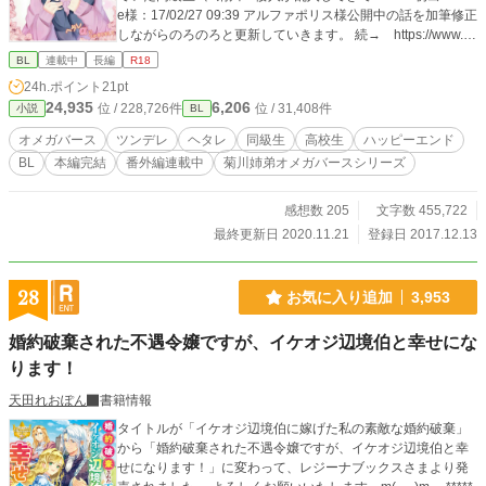
e様：17/02/27 09:39 アルファポリス様公開中の話を加筆修正
しながらのろのろと更新していきます。 続→ https://www.al
phapolis.co.jp/novel/550368397/487186258 ☆表紙は、陽樹
BL
連載中
長編
R18
様からヤマカナツーショット頂きました！神様頼みでイメー
24h.ポイント
21pt
ジや配置をリクエストしていたら応えていただけて(。´Д⊂)ｶﾝ
24,935
6,206
位 / 228,726件
位 / 31,408件
小説
BL
ｹﾞｷ 魔法のようなメイキング動画はこちら⬇ https://m.youtub
e.com/watch?v=l8bOe-E0zQY
オメガバース
ツンデレ
ヘタレ
同級生
高校生
ハッピーエンド
BL
本編完結
番外編連載中
菊川姉弟オメガバースシリーズ
感想数 205
文字数 455,722
最終更新日 2020.11.21
登録日 2017.12.13
28
お気に入り追加
3,953
婚約破棄された不遇令嬢ですが、イケオジ辺境伯と幸せにな
ります！
天田れおぽん
書籍情報
タイトルが「イケオジ辺境伯に嫁げた私の素敵な婚約破棄」
から「婚約破棄された不遇令嬢ですが、イケオジ辺境伯と幸
せになります！」に変わって、レジーナブックスさまより発