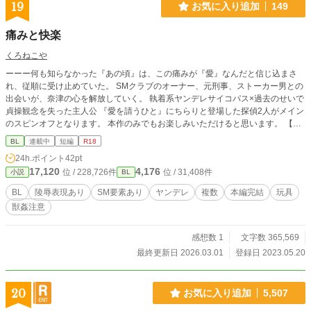
19
お気に入り追加
149
痛みと快楽
くろねこや
ーーー何も知らなかった『あの頃』は、この痛みが『愛』なんだと信じ込まさ
れ、従順に受け止めていた。 SMクラブのオーナー、元刑事、ストーカー男との
出会いが、奈津の心を解放していく。 執着系ヤンデレサイコパス×過去のせいで
貞操観念を失った主人公 『愛を請うひと』にちらりと登場した探偵2人がメイン
のスピンオフとなります。 本作のみでもお楽しみいただけると思います。 【本
編完結済み・番外編 不定期に配信予定】 ※『横書き』方向に設定してお読みく
BL
連載中
短編
R18
ださい。
24h.ポイント
42pt
17,120
4,176
位 / 228,726件
位 / 31,408件
小説
BL
BL
陵辱表現あり
SM要素あり
ヤンデレ
複数
本編完結
玩具
獣姦注意
感想数 1
文字数 365,569
最終更新日 2026.03.01
登録日 2023.05.20
20
お気に入り追加
5,507