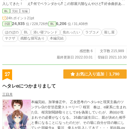
入してきた！ え⁉︎ 何でベランダから⁉︎ この部屋六階なんやけど⁉︎ 紆余曲折あ
り、ゼロとソフレ関係になった京。生活力無しのゼロとの生活は意外に順調だっ
BL
完結
短編
たが、どうやらゼロには大きな秘密があるようで……。 ノンケ素直な関西弁 ×
24h.ポイント
21pt
寡黙で屈強な泥棒（？） ※処女作です。拙い点が多いかと思いますが、よろし
24,935
6,206
位 / 228,726件
位 / 31,408件
小説
BL
くお願いします。 ※エロ少しあります……ちょびっとです。 ※流血、暴力シー
ン有りです。お気をつけください。 2022/02/25 本編完結しました。ありがとう
ほのぼの
BL
添い寝フレンド
焦れったい
ラブコメ
殺し屋
ございました。あと番外編SS数話投稿します。 2022/03/01 完結しました。皆さ
ヤクザ
残酷な描写あり
本編完結
んありがとうございました。
感想数 6
文字数 215,989
最終更新日 2022.03.01
登録日 2021.10.30
27
お気に入り追加
1,790
ヘタレαにつかまりまして
三日月
本編完結。加筆修正中。 乙女思考のヘタレαと現実主義のツ
ンデレΩの甘甘恋愛ストーリー♡ 桜宮 奏は、α家系に生まれ
たΩ。 桜宮財閥跡取りとしてαを偽装していたが、弟(α)が生
まれその必要がなくなる。 16歳の誕生日に、親が決めた相手
と番になることになったのだが、その場に自分が目の敵にし
ていた同級生α、菊川 倭人が乱入してきて・・・ 初出BLov