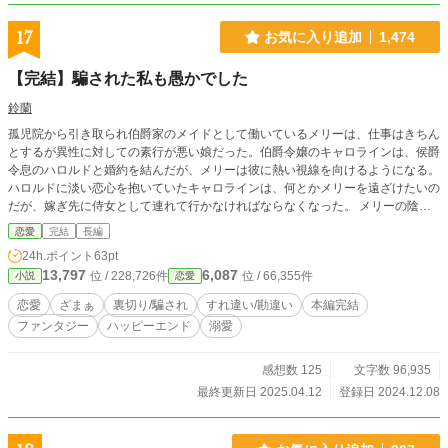
17
お気に入り追加
1,474
【完結】騙された私も愚かでした
鈴蘭
孤児院から引き取られ伯爵家のメイドとして働いているメリーは、仕事はきちん
とするが異性に対しての素行が悪い娘だった。伯爵令嬢のキャロラインは、侯爵
令息のハロルドと婚約を結んだが、メリーは彼に熱い視線を向けるようになる。
ハロルドに淡い恋心を抱いていたキャロラインは、何とかメリーを遠ざけたいの
だが、嫁ぎ先に侍女として連れて行かなければならなくなった。 メリーの陰謀
に巻き込まれる二人は、思い合いながらすれ違ってしまう。 暴力的な描写があ
恋愛
完結
長編
るので、苦手な方はお逃げください<(_ _)>
24h.ポイント
63pt
13,797
6,087
位 / 228,726件
位 / 66,355件
小説
恋愛
恋愛
ざまぁ
裏切り/騙され
すれ違い/勘違い
本編完結
ファンタジー
ハッピーエンド
溺愛
感想数 125
文字数 96,935
最終更新日 2025.04.12
登録日 2024.12.08