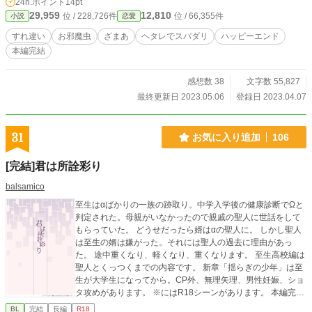
24h.ポイント
14pt
29,959
12,810
位 / 228,726件
位 / 66,355件
小説
恋愛
すれ違い
お邪魔虫
ざまあ
ヘタレでスパダリ
ハッピーエンド
本編完結
感想数 38
文字数 55,827
最終更新日 2023.05.06
登録日 2023.04.07
31
お気に入り追加
106
[完結]君は所詮彩り
balsamico
至生はαばかりの一族の跡取り。中学入学後の健康診断でΩと
判定された。母親がいなかったので親戚の聖人に世話をして
もらっていた。 どうせだったら婿はαの聖人に。 しかし聖人
は至生の婿は嫌がった。それには聖人の過去に理由があっ
た。 途中重くなり、軽くなり、重くなります。 至生高校編は
聖人とくっつくまでの内容です。 新章「揺らぎの少年」は至
生が大学生になってから。CP外、無理矢理、男性妊娠、ショ
タ攻めがあります。 ※にはR18シーンがあります。 本編完結
しました(2020.12.7) 取り下げた真砂さんの番外編を終わらせ
BL
完結
長編
R18