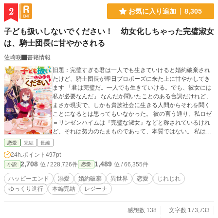
2
お気に入り追加
8,305
子ども扱いしないでください！ 幼女化しちゃった完璧淑女
は、騎士団長に甘やかされる
佐崎咲
書籍情報
旧題：完璧すぎる君は一人でも生きていけると婚約破棄され
たけど、騎士団長が即日プロポーズに来た上に甘やかしてき
ます 「君は完璧だ。一人でも生きていける。でも、彼女には
私が必要なんだ」 なんだか聞いたことのある台詞だけれど、
まさか現実で、しかも貴族社会に生きる人間からそれを聞く
ことになるとは思ってもいなかった。 彼の言う通り、私ロゼ
＝リンゼンハイムは『完璧な淑女』などと称されているけれ
ど、それは努力のたまものであって、本質ではない。 私は幼
い時に我儘な姉に追い出され、開き直って自然溢れる領地で
恋愛
完結
長編
それはもうのびのびと、野を駆け山を駆け回っていたのだか
24h.ポイント
497pt
ら。 それが、今度は跡継ぎ教育に嫌気がさした姉が自称病弱
2,708
1,489
位 / 228,726件
位 / 66,355件
小説
恋愛
設定を作り出し、代わりに私がこの家を継ぐことになったか
ら、王都に移って血反吐を吐くような努力を重ねたのだ。 そ
ハッピーエンド
溺愛
婚約破棄
異世界
恋愛
じれじれ
して今度は腐れ縁ともいうべき幼馴染みの友人に婚約者を横
ゆっくり進行
本編完結
レジーナ
取りされたわけだけれど、それはまあ別にどうぞ差し上げま
すよというところなのだが。 ただ。 婚約破棄を告げられたば
かりの私をその日訪ねた人が、もう一人いた。 切れ長の紺色
感想数 138
文字数 173,733