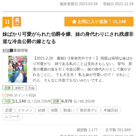
最終更新日 2023.03.26
登録日 2022.12.28
11
お気に入り追加
11,149
妹ばかり可愛がられた伯爵令嬢、妹の身代わりにされ残虐非
道な冷血公爵の嫁となる
村咲
書籍情報
【2021.2.26 書籍1~2巻発売中です！】 両親は病弱な妹ばか
り可愛がり、姉である私のことは見向きもしない。 挙句、異
形の魔族の血を引く冷血公爵へ、妹の身代わりとして嫁がさ
れることに。 でも大丈夫！ 私も妹が可愛いので！ それにこ
の人、そんなに冷血でもないみたいですよ。
恋愛
連載中
長編
24h.ポイント
92pt
11,140
4,978
位 / 228,726件
位 / 66,355件
小説
恋愛
恋愛
イケメン
結婚
溺愛
勘違い
無自覚デレ
本編完結
レジーナ
感想数 1,177
文字数 351,869