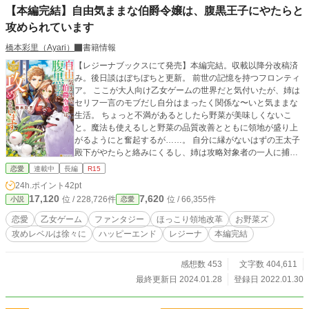
【本編完結】自由気ままな伯爵令嬢は、腹黒王子にやたらと
攻められています
橋本彩里（Ayari）
書籍情報
【レジーナブックスにて発売】本編完結。収載以降分改稿済
み。後日談はぼちぼちと更新。 前世の記憶を持つフロンティ
ア。 ここが大人向け乙女ゲームの世界だと気付いたが、姉は
セリフ一言のモブだし自分はまったく関係な〜いと気ままな
生活。 ちょっと不満があるとしたら野菜が美味しくないこ
と。魔法も使えるしと野菜の品質改善とともに領地が盛り上
がるようにと奮起するが……。 自分に縁がないはずの王太子
殿下がやたらと絡みにくるし、姉は攻略対象者の一人に捕ま
り、気づけば周囲が騒がしい。 王子と恋愛とか、身分もそう
恋愛
連載中
長編
R15
だけど羞恥まみれ（←前世情報）になるのはごめんなので遠
24h.ポイント
42pt
慮します！！ なのに、かなりの頻度で羞恥に陥ってる現状は
17,120
7,620
位 / 228,726件
位 / 66,355件
小説
恋愛
どうしたらいいのー！！ モブシリーズ第二弾。 『セリフ一言
令嬢なのに、攻略対象者が求婚してきます』と同じ世界で
恋愛
乙女ゲーム
ファンタジー
ほっこり領地改革
お野菜ズ
す。 そちら読んでなくても、単独で読めます。 乙女ゲームの
攻めレベルは徐々に
ハッピーエンド
レジーナ
本編完結
世界ですが断罪も終わっておりフロンティア視点ではまった
く関係なく、あの手この手で王子に攻められるポップな恋愛
物語。 ※第15回恋愛小説大賞奨励賞いただきました。 応援、
感想数 453
文字数 404,611
お付き合いありがとうございます‼︎ ※イラスト掲載について
最終更新日 2024.01.28
登録日 2022.01.30
はイラスト説明をお読みいただきご判断ください。