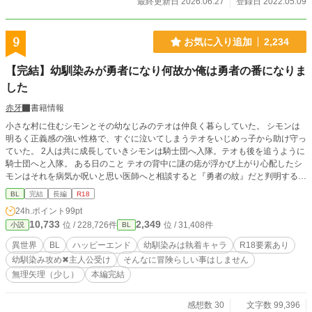
最終更新日 2026.06.27
登録日 2022.05.09
9
お気に入り追加
2,234
【完結】幼馴染みが勇者になり何故か俺は勇者の番になりま
した
赤牙
書籍情報
小さな村に住むシモンとその幼なじみのテオは仲良く暮らしていた。 シモンは
明るく正義感の強い性格で、すぐに泣いてしまうテオをいじめっ子から助け守っ
ていた。 2人は共に成長していきシモンは騎士団へ入隊。テオも後を追うように
騎士団へと入隊。 ある日のこと テオの背中に謎の痣が浮かび上がり心配したシ
モンはそれを病気か呪いと思い医師へと相談すると『勇者の紋』だと判明する。
それからテオは勇者となり剣士・聖女・賢者と魔王を倒す旅へとでることになっ
BL
完結
長編
R18
たのだが 勇者は自分の支えとなる存在『番』を一人持つことができ勇者となっ
24h.ポイント
99pt
たテオはシモンを『番』にしたいと迫ってくる… ✳︎執着幼馴染み✖︎主人公✳︎ 誤
10,733
2,349
位 / 228,726件
位 / 31,408件
小説
BL
字、脱字あったらすみません。 素人の妄想作文だと思って寛容な心でお読み下
さいww R18の話には♡マーク入れておくので読む時はご注意下さい！ ✳︎そんな
異世界
BL
ハッピーエンド
幼馴染みは執着キャラ
R18要素あり
に冒険らしい事はしてません！ ✳︎中盤から終盤にかけてR指定多めです！ 本編
幼馴染み攻め✖︎主人公受け
そんなに冒険らしい事はしません
は完結しました☆ 番外編の『魔王編』と『現世転生編』あります。 少しずつ本
無理矢理（少し）
本編完結
編の見直しと少し修正を行なっているので修正前後で文章構成が違っている所も
ありますm(__)m
感想数 30
文字数 99,396