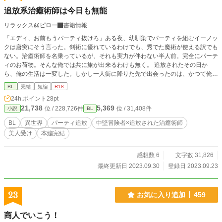
追放系治癒術師は今日も無能
リラックス@ピロー
書籍情報
「エディ、お前もうパーティ抜けろ」ある夜、幼馴染でパーティを組むイーノッ
クは唐突にそう言った。剣術に優れているわけでも、秀でた魔術が使える訳でも
ない。治癒術師を名乗っているが、それも実力が伴わない半人前。完全にパーテ
ィのお荷物。そんな俺では共に旅が出来るわけも無く。 追放されたその日か
ら、俺の生活は一変した。しかし一人街に降りた先で出会ったのは、かつて俺と
イーノックがパーティを組むきっかけとなった冒険者、グレアムだった。
BL
完結
短編
R18
24h.ポイント
28pt
21,738
5,369
位 / 228,726件
位 / 31,408件
小説
BL
BL
異世界
パーティ追放
中堅冒険者×追放された治癒術師
美人受け
本編完結
感想数 6
文字数 31,826
最終更新日 2023.09.30
登録日 2023.09.23
23
お気に入り追加
459
商人でいこう！