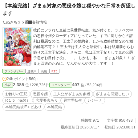
【本編完結】ざまぁ対象の悪役令嬢は穏やかな日常を所望し
ます
たぬきち２５番
書籍情報
彼氏にフラれた直後に異世界転生。気が付くと、ラノベの中
の悪役令嬢クローディアになっていた。すでに周りからの評
判は最悪なのに、王太子の婚約者。しかも政略結婚なので婚
約解消不可？！ 王太子は主人公と熱愛中。私は結婚前からお
飾りの王太子妃決定。さらに、私は王太子妃として鬼の公爵
子息がお目付け役に……。 しかも、私……ざまぁ対象！！ ざ
まぁ回避のために、なんやかんや大忙しです！！
ファンタジー
連載中
長編
R15
24h.ポイント
560pt
2,385
407
位 / 228,726件
位 / 53,294件
小説
ファンタジー
お飾りの王妃
悪役令嬢
主人公がざまぁ対象者
ざまぁを回避したい
R１５（保険）
恋愛要素あり
異世界転生
レジーナ
本編完結後IFエピあり
本編完結
感想数 971
文字数 956,493
最終更新日 2026.07.17
登録日 2023.08.31