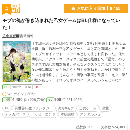
～(((o(≧▽≦)o)))🎵
4
お気に入り追加
8,455
モブの俺が巻き込まれた乙女ゲームはBL仕様になってい
た！
佐倉真稀
書籍情報
【本編完結：番外編不定期投稿中：3巻9月発売！】平凡な元
社畜、俺、通利一平は乙女ゲーム「星と花と宵闇と」の世界
にモブのセイアッド・ロアールとして生まれ変わった。俺の
幼馴染、ノクス・ウースィクは前世の最推しで「星宵」のラ
スボスで隠し攻略対象者。そんなノクスをラスボスにしたく
ない俺は闇落ちから救おうと努力を重ねる。おかげで俺とノ
クスは超仲良し。そんな中、衝撃の事実が発覚！ え？ 第2
の性がある？ それってオメガバースっていうんじゃね？
それってもう、乙女ゲーじゃなく……BLゲーだろ！？ 基本
BL
連載中
長編
R18
コメディ色多めです。※が付く話は背後注意。※第9回BL小
24h.ポイント
305pt
説大賞応援ありがとうございました。おかげさまで奨励賞い
4,480
906
位 / 228,726件
位 / 31,408件
小説
BL
ただきました。 ※R5.7.5書籍化に伴いタイトル変更（旧題:
モブの俺が巻き込まれた乙女ゲームはいつの間にかBLゲーム
BL
異世界転生ファンタジー
美形×モブ
乙女ゲーム
溺愛
になっていた！）※アンダルシュノベルズｂにて書籍刊行。
オメガバース
ハッピーエンド
本編完結
アンダルシュ
皆様の応援のおかげです！ ありがとうございました。※章
位置変更 冒険者として活動開始！(10～12歳）をクエストの
前に差し込みました。クエスト以下14歳までを魔の森での冒
感想数 209
文字数 524,383