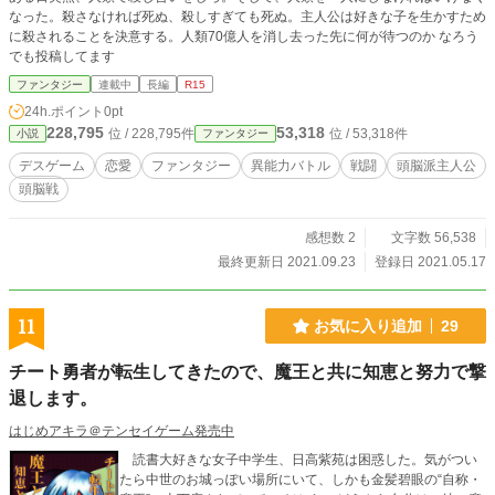
なった。殺さなければ死ぬ、殺しすぎても死ぬ。主人公は好きな子を生かすため
に殺されることを決意する。人類70億人を消し去った先に何が待つのか なろう
でも投稿してます
ファンタジー
連載中
長編
R15
24h.ポイント
0pt
228,795
53,318
位 / 228,795件
位 / 53,318件
小説
ファンタジー
デスゲーム
恋愛
ファンタジー
異能力バトル
戦闘
頭脳派主人公
頭脳戦
感想数 2
文字数 56,538
最終更新日 2021.09.23
登録日 2021.05.17
11
お気に入り追加
29
チート勇者が転生してきたので、魔王と共に知恵と努力で撃
退します。
はじめアキラ＠テンセイゲーム発売中
読書大好きな女子中学生、日高紫苑は困惑した。気がつい
たら中世のお城っぽい場所にいて、しかも金髪碧眼の“自称・