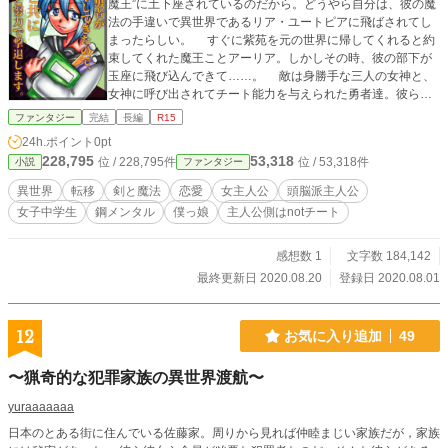
魔王”に土下座されているのだから。どうやら自分は、彼の魔
法の手違いで異世界であるリア・ユートピアに飛ばされてし
まったらしい。 すぐに紫苑を元の世界に帰してくれると約
束してくれた魔王ことアーリア。しかしその時、彼の部下が
玉座に飛び込んできて……。 敵は身勝手な三人の女神と、
女神に呼び出されてチート能力を与えられた勇者達。彼らが
世界の平和ではなく、自分の欲望を満たすために暴走を始め
ファンタジー
完結
長編
R15
た結果、リア・ユートピアは滅びの危機にあったのである。
24h.ポイント
0pt
世界を救う方法はただ一つ。勇者達を倒し、魔王・アーリ
228,795
53,318
位 / 228,795件
位 / 53,318件
小説
ファンタジー
アの“世界征服”を実現させること！成り行きのまま紫苑はアー
リアに協力することに。 武器は信頼・知略・努力のみ！普
異世界
転移
剣と魔法
恋愛
女主人公
頭脳派主人公
通の女子と人間の魔王が今、チートな勇者達に挑む。
女子中学生
鋼メンタル
僕っ娘
主人公側はnotチート
感想数 1
文字数 184,142
最終更新日 2020.08.20
登録日 2020.08.01
12
お気に入り追加
49
〜猟奇的な犯罪家族の異世界渡航〜
yuraaaaaaa
日本のとある街に住んでいる佐藤家。周りから見れば仲睦まじい家族だが，家族