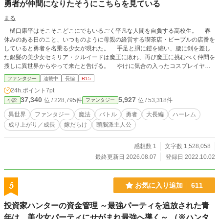
勇者が仲間になりたそうにこちらを見ている
まる
樋口康平はそこそこどこにでもいるごく平凡な人間を自負する高校生。 春
休みのある日のこと、いつものように母親の経営する喫茶店・ピープルの店番を
していると勇者を名乗る少女が現れた。 手足と胴に鎧を纏い、腰に剣を差し
た銀髪の美少女セミリア・クルイードは魔王に敗れ、再び魔王に挑むべく仲間を
捜しに異世界からやって来たと告げる。 やけに気合の入ったコスプレイヤー
が訪れたものだと驚く康平だが、涙ながらに力を貸してくれと懇願するセミリア
ファンタジー
連載中
長編
R15
を突き放すことが出来ずに渋々仲間捜しに協力することに。 結果現れた、ノ
24h.ポイント
7pt
リと音楽命の現役女子大生西原春乃、自称ニートで自称オタクで自称魔女っ娘な
37,340
5,927
位 / 228,795件
位 / 53,318件
小説
ファンタジー
んとかというアニメのファンクラブを作ったと言っても過言ではない人物らしい
引き籠もりの高瀬寛太の二人に何故か自分と幼馴染みの草食系女子月野みのりを
異世界
ファンタジー
魔法
バトル
勇者
大長編
ハーレム
加えた到底魔王など倒せそうにない四人は勇者一行として異世界に旅立つことに
成り上がり／成長
嫁だらけ
頭脳派主人公
なるのだった。 そんな特別な力を持っているわけでもないながらも勇者一行
として異世界で魔王を倒し、時には異国の王を救い、いつしか多くの英傑から必
要とされ、幾度となく戦争を終わらせるべく人知れず奔走し、気付けば何人もの
感想数 1
文字数 1,528,058
伴侶に囲まれ、のちに救世主と呼ばれることになる一人の少年の物語。 敢え
最終更新日 2026.08.07
登録日 2022.10.02
て王道？ を突き進んでみるべし。 スキルもチートも冒険者も追放も奴隷も
獣人もアイテムボックスもフェンリルも必要ない！ ……といいなぁ、なんて
気持ちで始めた挑戦です。笑 第一幕【勇者が仲間になりたそうにこちらを見て
5
お気に入り追加
611
いる】 第二幕【～五大王国合同サミット～】 第三幕【～ただ一人の反逆者～】
第四幕【～連合軍ｖｓ連合軍～】 第五幕【～破滅の三大魔獣神～】
投資家ハンターの資金管理 ～最強パーティを追放された青
年は、美少女パーティにせがまれ最強へ導く～ （※ハンタ