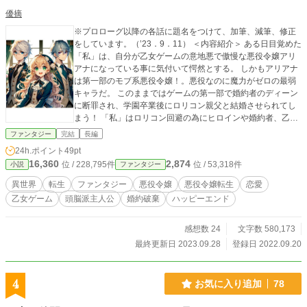
優摘
※プロローグ以降の各話に題名をつけて、加筆、減筆、修正
をしています。（’23．9．11） ＜内容紹介＞ ある日目覚めた
「私」は、自分が乙女ゲームの意地悪で傲慢な悪役令嬢アリ
アナになっている事に気付いて愕然とする。 しかもアリアナ
は第一部のモブ系悪役令嬢！。悪役なのに魔力がゼロの最弱
キャラだ。 このままではゲームの第一部で婚約者のディーン
に断罪され、学園卒業後にロリコン親父と結婚させられてし
まう！ 「私」はロリコン回避の為にヒロインや婚約者、乙女
ゲームの他の攻略対象と関わらないようにするが、なぜかう
ファンタジー
完結
長編
まく行かない。 しかもこの乙女ゲームは、未知の第3部まで
24h.ポイント
49pt
あり、先が読めない事ばかり。 意地悪で傲慢な悪役令嬢か
16,360
2,874
位 / 228,795件
位 / 53,318件
小説
ファンタジー
ら、お人よしで要領の悪い公爵令嬢になったアリアナは、頭
脳だけを武器にロリコンから逃げる為に奮闘する。 だけど、
異世界
転生
ファンタジー
悪役令嬢
悪役令嬢転生
恋愛
アリアナの身体の中にはゲームの知識を持つ「私」以外に本
乙女ゲーム
頭脳派主人公
婚約破棄
ハッピーエンド
物の「アリアナ」が存在するみたい。 さらに自分と同じ世界
の前世を持つ、登場人物も現れる。 しかも超がつく鈍感な
「私」は周りからのラブに全く気付かない。 そして「私」と
感想数 24
文字数 580,173
その登場人物がゲーム通りの動きをしないせいか、どんどん
最終更新日 2023.09.28
登録日 2022.09.20
ストーリーが変化していって・・・。 一年以上かかりました
がようやく完結しました。 また番外編を書きたいと思ってま
す。 カクヨムさんで加筆修正したものを、少しずつアップし
4
お気に入り追加
78
ています。