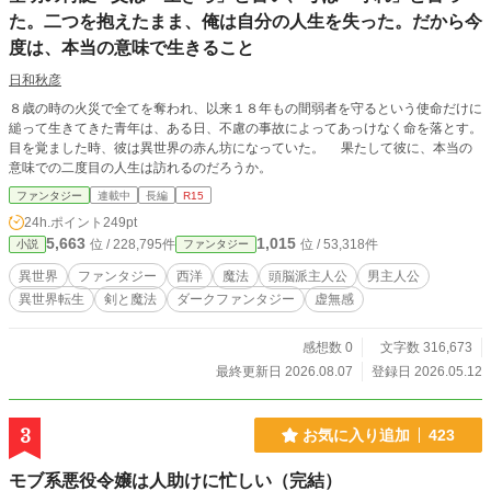
た。二つを抱えたまま、俺は自分の人生を失った。だから今
度は、本当の意味で生きること
日和秋彦
８歳の時の火災で全てを奪われ、以来１８年もの間弱者を守るという使命だけに
縋って生きてきた青年は、ある日、不慮の事故によってあっけなく命を落とす。
目を覚ました時、彼は異世界の赤ん坊になっていた。 果たして彼に、本当の
意味での二度目の人生は訪れるのだろうか。
ファンタジー
連載中
長編
R15
24h.ポイント
249pt
5,663
1,015
位 / 228,795件
位 / 53,318件
小説
ファンタジー
異世界
ファンタジー
西洋
魔法
頭脳派主人公
男主人公
異世界転生
剣と魔法
ダークファンタジー
虚無感
感想数 0
文字数 316,673
最終更新日 2026.08.07
登録日 2026.05.12
3
お気に入り追加
423
モブ系悪役令嬢は人助けに忙しい（完結）