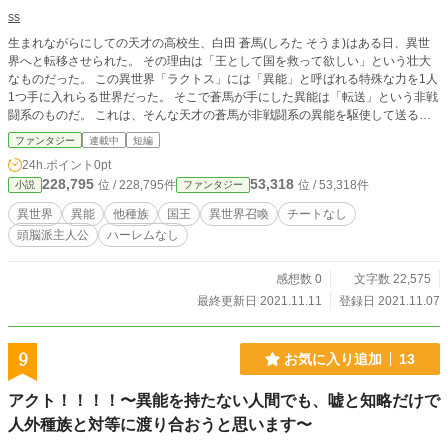
ss
生まれながらにしての天才の高校生、白田 蒼馬(しろた そうま)はある日、異世
界へと転移させられた。 その理由は「王として国を救って欲しい」という壮大
なものだった。 この異世界「ラクトス」には「異能」と呼ばれる特殊な力を1人
1つ手に入れらる世界だった。 そこで蒼馬が手にした異能は「転送」という非戦
闘系のものだ。 これは、そんな天才の蒼馬が非戦闘系の異能を駆使して送る爽
快な異世界国創り物語である。
ファンタジー
連載中
短編
24h.ポイント
0pt
228,795
53,318
位 / 228,795件
位 / 53,318件
小説
ファンタジー
異世界
異能
他種族
国王
異世界召喚
チートなし
頭脳派主人公
ハーレムなし
感想数 0
文字数 22,575
最終更新日 2021.11.11
登録日 2021.11.07
9
お気に入り追加
13
アクト！！！！〜異能を持たない人間でも、嘘と知略だけで
人外種族と対等に渡り合おうと思います〜