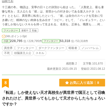
山田てお
十三歳の冬。 物語は、安寧の日々との決別から始まった。 「人類史上、最も凄
惨な死を」 主人公たる「彼」は、前世からの付き合いである坂入カナタ（カ
ナ）とともに、異世界に転生したという。 「彼」は自分のスペックを完全に引
き継いだ、精神のない肉体を生み出す「コピー」そして、「イレギュラー」とい
う彼しか知らないスキルを持って生まれる。 名前も、正体も、職業も……何一
つ真実を語らない男。 その男の真の姿は別の真実というベールに包まれ、この
ファンタジー
連載中
長編
世界での両親はおろか、前世からの付き合いであるカナでさえも、彼の名前すら
24h.ポイント
0pt
知ることはできない。 スキル大学の問題児。魔族の希望。天才科学者。やり手
228,795
53,318
位 / 228,795件
位 / 53,318件
小説
ファンタジー
の商人。あてのない渡世人。凄腕の暗殺者。犯罪組織のボス。 そのどれもがた
だ一人の男を指す言葉であり、また、そのどれもが真実であった。 いずれ、あ
異世界
ファンタジー
ダークファンタジー
暗殺者
ノンハーレム
らゆる星の全てのヒトが知ることになるだろう── ──その男の、本当の名を。
不死
頭脳派主人公
スキル
─────── (地の文に迷走中。アドバイスください！)
────────
感想数 2
文字数 101,670
最終更新日 2021.09.15
登録日 2021.08.12
8
お気に入り追加
8
「転送」しか使えない天才高校生が異世界で国王として召喚
されたけど、異世界ってもしかして天才からしたらちょろい
ですか？