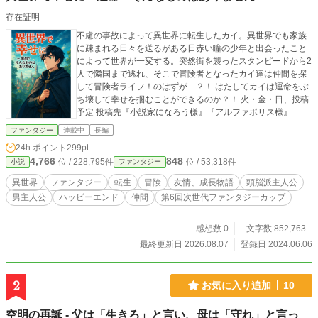
存在証明
不慮の事故によって異世界に転生したカイ。異世界でも家族
に疎まれる日々を送るがある日赤い瞳の少年と出会ったこと
によって世界が一変する。突然街を襲ったスタンピードから2
人で隣国まで逃れ、そこで冒険者となったカイ達は仲間を探
して冒険者ライフ！のはずが…？！ はたしてカイは運命をぶ
ち壊して幸せを掴むことができるのか？！ 火・金・日、投稿
予定 投稿先『小説家になろう様』『アルファポリス様』
ファンタジー
連載中
長編
24h.ポイント
299pt
4,766
848
位 / 228,795件
位 / 53,318件
小説
ファンタジー
異世界
ファンタジー
転生
冒険
友情、成長物語
頭脳派主人公
男主人公
ハッピーエンド
仲間
第6回次世代ファンタジーカップ
感想数 0
文字数 852,763
最終更新日 2026.08.07
登録日 2024.06.06
2
お気に入り追加
10
空明の再誕 - 父は「生きろ」と言い、母は「守れ」と言っ