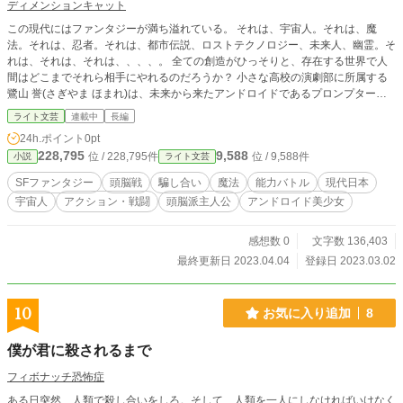
ディメンションキャット
この現代にはファンタジーが満ち溢れている。 それは、宇宙人。それは、魔
法。それは、忍者。それは、都市伝説、ロストテクノロジー、未来人、幽霊。そ
れは、それは、それは、、、、。 全ての創造がひっそりと、存在する世界で人
間はどこまでそれら相手にやれるのだろうか？ 小さな高校の演劇部に所属する
鷺山 誉(さぎやま ほまれ)は、未来から来たアンドロイドであるプロンプター、
略してプロ子と出会う。彼女が誉と接触した目的は、近い未来に大犯罪を犯す人
ライト文芸
連載中
長編
外種族の早期捕縛のパートナーとする為だった。 同じ演劇部の天才、中村 惣一
24h.ポイント
0pt
や利害関係の一致した人外の仲間と共に、誉は数々の犯罪者達を芝居と戦略で出
228,795
9,588
位 / 228,795件
位 / 9,588件
小説
ライト文芸
し抜く。 誉が持つ異常な観察力と洞察力を駆使して、その身と言葉だけで、異
能力を操る人外種族と対等に渡り合う超頭脳戦。 そして、未来テクノロジーが
SFファンタジー
頭脳戦
騙し合い
魔法
能力バトル
現代日本
可能にしたプロ子の圧倒的戦闘力が魅せる、未来の犯罪者との異能力アクション
宇宙人
アクション・戦闘
頭脳派主人公
アンドロイド美少女
バトル。 誉が騙し、プロ子がぶちのめす。 二つの要素が融合した現代ファンタ
ジーが今ここに！
感想数 0
文字数 136,403
最終更新日 2023.04.04
登録日 2023.03.02
10
お気に入り追加
8
僕が君に殺されるまで
フィボナッチ恐怖症
ある日突然、人類で殺し合いをしろ。そして、人類を一人にしなければいけなく