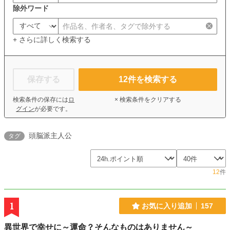
除外ワード
+ さらに詳しく検索する
保存する
12
件を検索する
検索条件の保存には
ロ
× 検索条件をクリアする
グイン
が必要です。
頭脳派主人公
タグ
12
件
1
お気に入り追加
157
異世界で幸せに～運命？そんなものはありません～