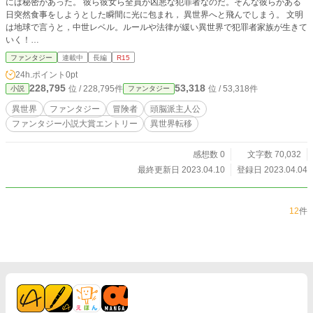
には秘密があった。 彼ら彼女ら全員が凶悪な犯罪者なのだ。そんな彼らがある
日突然食事をしようとした瞬間に光に包まれ， 異世界へと飛んでしまう。 文明
は地球で言うと，中世レベル。ルールや法律が緩い異世界で犯罪者家族が生きて
いく！
〜〜〜〜〜〜〜〜〜〜〜〜〜〜〜〜〜〜〜〜〜〜〜〜〜〜〜〜〜〜〜〜〜〜〜〜
ファンタジー
連載中
長編
R15
この作品は，カクヨム，小説家になろうのサイトにも投稿しております。
24h.ポイント
0pt
228,795
53,318
位 / 228,795件
位 / 53,318件
小説
ファンタジー
異世界
ファンタジー
冒険者
頭脳派主人公
ファンタジー小説大賞エントリー
異世界転移
感想数 0
文字数 70,032
最終更新日 2023.04.10
登録日 2023.04.04
12
件