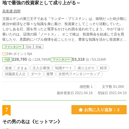
地で最強の投資家として成り上がる～
高美濃 四間
王国エデンの第三王子である『ランダー・プリステン』は、病弱だった幼少期に
政治や経済など様々な知識を身に着け、投資家としてこっそり活動していた。
しかしある日、国を売ったと冤罪をかけられ国を追われてしまう。 やがて辿り
着いたのは、辺境の国『ノートス』。 そこで彼は、投資商会を結成して店を買
収したり、意図的にバブル崩壊を起こしたりと、豊富な知識を活かし投資家とし
て成り上がっていく。 一方、彼を追い出した王国エデンは、政治家や裏で暗躍
ファンタジー
完結
長編
する者たちの陰謀によって衰退していき―― ～～これは、投資家が国家へと逆
24h.ポイント
0pt
襲する物語～～ ※本作は、小説家になろう様にも投稿しております。
228,795
53,318
位 / 228,795件
位 / 53,318件
小説
ファンタジー
追放
ざまぁ
主人公最強
知識チート
成り上がり
経済
頭脳派主人公
ダーク
復讐
次世代ファンタジーカップ
感想数 1
文字数 81,066
最終更新日 2021.04.16
登録日 2021.04.10
7
お気に入り追加
2
その男の名は《ヒットマン》