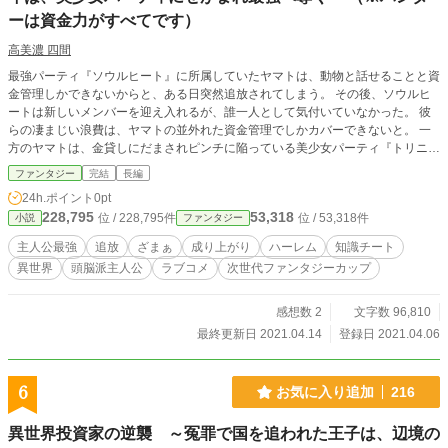
ーは資金力がすべてです）
高美濃 四間
最強パーティ『ソウルヒート』に所属していたヤマトは、動物と話せることと資
金管理しかできないからと、ある日突然追放されてしまう。 その後、ソウルヒ
ートは新しいメンバーを迎え入れるが、誰一人として気付いていなかった。 彼
らの凄まじい浪費は、ヤマトの並外れた資金管理でしかカバーできないと。 一
方のヤマトは、金貸しにだまされピンチに陥っている美少女パーティ『トリニテ
ィスイーツ』を助けると、彼女たちからせがまれ、最強パーティの元メンバーと
ファンタジー
完結
長編
してアドバイスと資金管理をすることに。 彼はオリジナルの手法をいかし、美
24h.ポイント
0pt
少女たちときゃっきゃうふふしながら、最強のハンターパーティへと導いてい
228,795
53,318
位 / 228,795件
位 / 53,318件
小説
ファンタジー
く。 やがて、ソウルヒートは資金不足で弱体化していき、ヤマトへ牙をむくが
―― 投資家がハンターパーティを運用し成り上がっていく、痛快ファンタジ
主人公最強
追放
ざまぁ
成り上がり
ハーレム
知識チート
ー！ ※本作は、小説家になろう様、タカミノe-storiesにも投稿しております。
異世界
頭脳派主人公
ラブコメ
次世代ファンタジーカップ
感想数 2
文字数 96,810
最終更新日 2021.04.14
登録日 2021.04.06
6
お気に入り追加
216
異世界投資家の逆襲 ～冤罪で国を追われた王子は、辺境の