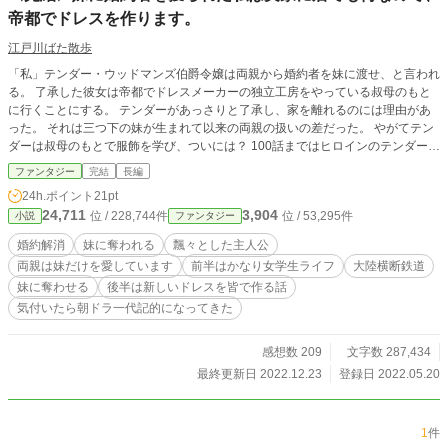
帝都でドレスを作ります。
江戸川ばた散歩
「私」テンダー・ウッドマンズ伯爵令嬢は両親から婚約者を妹に渡せ、と言われ
る。 了承した彼女は帝都でドレスメーカーの独立工房をやっている叔母のもと
に行くことにする。 テンダーがあっさりと了承し、家を離れるのには理由があ
った。 それは三つ下の妹が生まれて以来の両親の扱いの差だった。 やがてテン
ダーは叔母のもとで服飾を学び、ついには？ 100話まではヒロインのテンダー視
点、幕間と101話以降は俯瞰視点となります。 200話で完結しました。 今回はあ
ファンタジー
完結
長編
とがきは無しです。
24h.ポイント
21pt
24,711
3,904
位 / 228,744件
位 / 53,295件
小説
ファンタジー
婚約解消
妹に奪われる
飄々とした主人公
両親は妹だけを愛しています
前半はかなり女学生ライフ
大陸横断鉄道
妹に奪わせる
後半は新しいドレスを皆で作る話
気付いたら朝ドラ一代記的になってきた
感想数 209
文字数 287,434
最終更新日 2022.12.23
登録日 2022.05.20
1
件