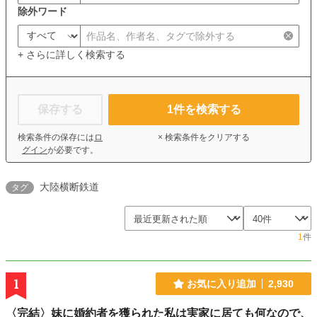
除外ワード
+ さらに詳しく検索する
保存する
1
件を検索する
検索条件の保存には
ロ
× 検索条件をクリアする
グイン
が必要です。
大陸横断鉄道
タグ
1
件
1
お気に入り追加
2,930
〈完結〉妹に婚約者を獲られた私は実家に居ても何なので、