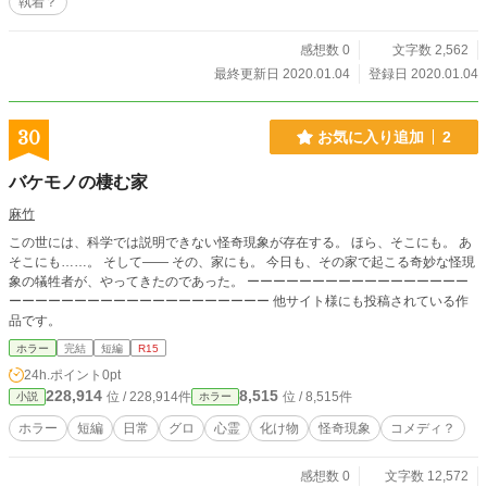
執着？
感想数 0
文字数 2,562
最終更新日 2020.01.04
登録日 2020.01.04
30
お気に入り追加
2
バケモノの棲む家
麻竹
この世には、科学では説明できない怪奇現象が存在する。 ほら、そこにも。 あ
そこにも……。 そして―― その、家にも。 今日も、その家で起こる奇妙な怪現
象の犠牲者が、やってきたのであった。 ーーーーーーーーーーーーーーーーー
ーーーーーーーーーーーーーーーーーーーー 他サイト様にも投稿されている作
品です。
ホラー
完結
短編
R15
24h.ポイント
0pt
228,914
8,515
位 / 228,914件
位 / 8,515件
小説
ホラー
ホラー
短編
日常
グロ
心霊
化け物
怪奇現象
コメディ？
感想数 0
文字数 12,572