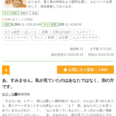
おります。第１章の内容をより描写を濃く、エピソードを増
やして、現在更新しております。
ライト文芸
連載中
長編
24h.ポイント
142pt
9,264
109
位 / 228,914件
位 / 9,587件
小説
ライト文芸
カフェ経営
ほっこり
恋愛
日常ほのぼの
コメディ？
イケメンリーマン
ワイン
料理
お仕事
ヒューマンドラマ
感想数 21
文字数 373,192
最終更新日 2026.06.10
登録日 2019.03.06
4
お気に入り追加
1,669
あ、すみません。私が見ていたのはあなたではなく、別の方
です。
秋月一花
書籍情報
「すまないね、レディ。僕には愛しい婚約者がいるんだ。そんなに見つめられて
も、君とデートすることすら出来ないんだ」 「え？ 私、あなたのことを見つ
めていませんけれど……？」 「なにを言っているんだい、さっきから熱い視線
をむけていたじゃないかっ」 「あ、すみません。私が見ていたのはあなたでは