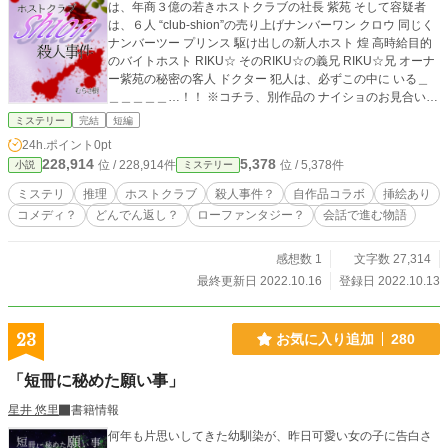
は、年商３億の若きホストクラブの社長 紫苑 そして容疑者
は、６人 “club-shion”の売り上げナンバーワン クロウ 同じく
ナンバーツー プリンス 駆け出しの新人ホスト 煌 高時給目的
のバイトホスト RIKU☆ そのRIKU☆の義兄 RIKU☆兄 オーナ
ー紫苑の秘密の客人 ドクター 犯人は、必ずこの中に いる＿
＿＿＿＿＿…！！ ※コチラ、別作品の ナイショのお見合い
は、甘くてキケンな恋のかけ引き！ 陸の美味しくキケンなバ
ミステリー
完結
短編
イト（笑） 紫に抱かれたくて この辺をご覧になった方には、
24h.ポイント
0pt
コメディとして楽しめるかと思います(^^) まだの方は…… 単
228,914
5,378
位 / 228,914件
位 / 5,378件
小説
ミステリー
なるガチのミステリです(￣ー￣)
ミステリ
推理
ホストクラブ
殺人事件？
自作品コラボ
挿絵あり
コメディ？
どんでん返し？
ローファンタジー？
会話で進む物語
感想数 1
文字数 27,314
最終更新日 2022.10.16
登録日 2022.10.13
23
お気に入り追加
280
「短冊に秘めた願い事」
星井 悠里
書籍情報
何年も片思いしてきた幼馴染が、昨日可愛い女の子に告白さ