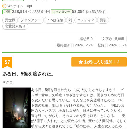
24h.ポイント
0pt
228,914
53,354
位 / 228,914件
位 / 53,354件
小説
ファンタジー
異世界
ファンタジー
R15は保険
剣
コメディ？
男装
恋愛要素あり
感想数 0
文字数 15,995
最終更新日 2024.12.24
登録日 2024.11.24
27
お気に入り追加
2
ある日、5億を渡された。
ザクロ
ある日、5億を渡されたら、あなたならどうしますか？ ビ
ンボー青年、矢崎進（やざきすすむ）は、働きづくめの毎日
を変えたいと思っていた。そんなとき突然現れたのは、バイ
ト先の社長、影山明（かげやまあかり）だった。 明は5億
円の入ったスマホを渡しながら、好きに使っていいという。
進は疑いながらも、そのスマホを受け取ることになる。 突
然5億手に入れたことで変わる生活。変わる人間関係。そして
明から次々と渡されてくる「明の仕事」 人生を変えるための