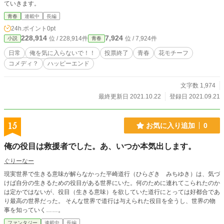
ていきます。
青春
連載中
長編
24h.ポイント
0pt
228,914
7,924
位 / 228,914件
位 / 7,924件
小説
青春
日常
俺を気に入らないで！！
投票終了
青春
花モチーフ
コメディ？
ハッピーエンド
文字数 1,974
最終更新日 2021.10.22
登録日 2021.09.21
15
お気に入り追加
0
俺の役目は救援者でした。あ、いつか本気出します。
ぐりーなー
現実世界で生きる意味が解らなかった平崎道行（ひらざき みちゆき）は、気づ
けば自分の生きるための役目がある世界にいた。何のために連れてこられたのか
は定かではないが、役目（生きる意味）を欲していた道行にとっては好都合であ
り最高の世界だった。 そんな世界で道行は与えられた役目を全うし、世界の物
事を知っていく……。
ファンタジー
連載中
長編