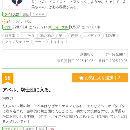
り）さんにメロメロ・・・アタックしようかな？ そして、園
美ちゃんにはある秘密がある。
ライト文芸
完結
ｼｮｰﾄｼｮｰﾄ
24h.ポイント
0pt
228,914
9,587
位 / 228,914件
位 / 9,587件
小説
ライト文芸
非日常
ごちそう
ほのぼの
笑い
恋愛
コメディ？
LOVE
マイノリティー
デート
ドキドキ
感想数 0
文字数 5,697
最終更新日 2025.10.05
登録日 2025.10.05
26
お気に入り追加
2
アベル、騎士団に入る。
桐谷 渚
ただのパン屋の娘、アベルはなぜかイケメンである。 そんなアベルがゴタゴタ
に巻き込まれ、強制的に騎士団に入ることに。 初めての投稿なので、お手柔ら
かにお願いしますm(_ _)m アドバイスやご感想などあれば、ぜひ書いていただけ
ると嬉しいです！
ファンタジー
連載中
長編
R15