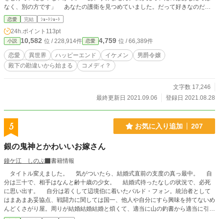
なく、別の方です」 あなたの護衛を見つめていました。だって好きなのだも
の。見つめるくらいは許して欲しい。恋人になりたいなんて身分違いのことを考
恋愛
完結
ｼｮｰﾄｼｮｰﾄ
えないから、それだけはどうか。 「……やっぱり今日も格好いいわ、ライナル
24h.ポイント
113pt
ト様」 うっとりと呟く私に、ライナルト様はぎょっとしたような表情を浮か
10,582
4,759
位 / 228,914件
位 / 66,389件
小説
恋愛
べて――それから、 「――俺のことが怖くないのか？」 と話し掛けられちゃ
った！ これはライナルト様とお話しするチャンスなのでは？ よーし、せめ
恋愛
異世界
ハッピーエンド
イケメン
男爵令嬢
てお友達になれるようにがんばろう！
殿下の勘違いから始まる
コメディ？
文字数 17,246
最終更新日 2021.09.06
登録日 2021.08.28
5
お気に入り追加
207
銀の鬼神とかわいいお嫁さん
鐘ケ江 しのぶ
書籍情報
タイトル変えました。 気がついたら、結婚式直前の支度の真っ最中。 自
分は三十で、相手はなんと齢十歳の少女。 結婚式待ったなしの状況で、必死
に思い出す。 自分は若くして辺境伯に着いたバルド・フォン。統治者として
はまあまあ妥協点、戦闘力に関しては国一、他人や自分にすら興味を持てないめ
んどくさがり屋。周りが結婚結婚結婚と煩くて、適当に山の釣書から適当に引き
当てたのが、ベルド伯爵家長女エミリアだった。 記憶の断片が脳裏に浮か