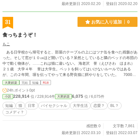
最終更新日 2020.02.20
登録日 2020.02.20
31
お気に入り追加
0
食っちまうぞ！
もこ
ある日学校から帰宅すると、部屋のテーブルの上にはツナ缶を食べた残骸があ
った。そして窓が１０㎝ほど開いている？呆然としていると隣のベッドの布団の
中で動く物体が。……これは猫に違いない。 海老沢 誉（えびさわ ほまれ）
２１歳 大学４年 誉は大学生。ペットを飼ってはいけないルールではある
が、この２年間、塀を伝ってやって来る野良猫に餌やりをしていた。 7000文
字強の短編になりました。今作品もよろしくお願いします。
大衆娯楽
完結
短編
R18
24h.ポイント
0pt
228,914
6,075
位 / 228,914件
位 / 6,075件
小説
大衆娯楽
短編
猫
日常
バイセクシャル
大学生活
恋愛？
BL？
コメディ？
感想数 0
文字数 7,861
最終更新日 2022.03.10
登録日 2022.03.07