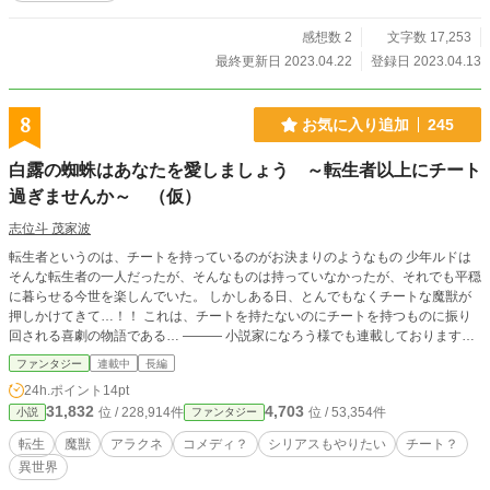
感想数 2
文字数 17,253
最終更新日 2023.04.22
登録日 2023.04.13
8
お気に入り追加
245
白露の蜘蛛はあなたを愛しましょう ～転生者以上にチート
過ぎませんか～ （仮）
志位斗 茂家波
転生者というのは、チートを持っているのがお決まりのようなもの 少年ルドは
そんな転生者の一人だったが、そんなものは持っていなかったが、それでも平穏
に暮らせる今世を楽しんでいた。 しかしある日、とんでもなくチートな魔獣が
押しかけてきて…！！ これは、チートを持たないのにチートを持つものに振り
回される喜劇の物語である… ――― 小説家になろう様でも連載しております。
誤字脱字報告、その他意見などありましたら是非コメントをどうぞ。
ファンタジー
連載中
長編
24h.ポイント
14pt
31,832
4,703
位 / 228,914件
位 / 53,354件
小説
ファンタジー
転生
魔獣
アラクネ
コメディ？
シリアスもやりたい
チート？
異世界