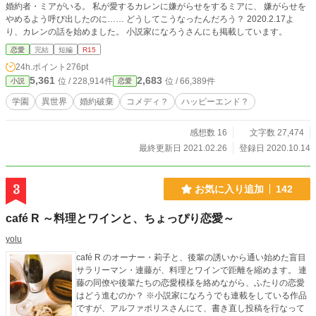
婚約者・ミアがいる。 私が愛するカレンに嫌がらせをするミアに、 嫌がらせを
やめるよう呼び出したのに…… どうしてこうなったんだろう？ 2020.2.17よ
り、カレンの話を始めました。 小説家になろうさんにも掲載しています。
恋愛
完結
短編
R15
24h.ポイント
276pt
5,361
2,683
位 / 228,914件
位 / 66,389件
小説
恋愛
学園
異世界
婚約破棄
コメディ？
ハッピーエンド？
感想数 16
文字数 27,474
最終更新日 2021.02.26
登録日 2020.10.14
3
お気に入り追加
142
café R ～料理とワインと、ちょっぴり恋愛～
yolu
café R のオーナー・莉子と、後輩の誘いから通い始めた盲目
サラリーマン・連藤が、料理とワインで距離を縮めます。 連
藤の同僚や後輩たちの恋愛模様を絡めながら、ふたりの恋愛
はどう進むのか？ ※小説家になろうでも連載をしている作品
ですが、アルファポリスさんにて、書き直し投稿を行なって