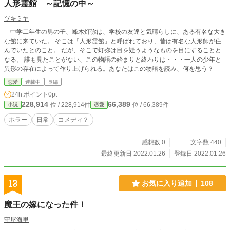
人形霊館 ～記憶の中～
ツキミヤ
中学二年生の男の子、峰木灯弥は、学校の友達と気晴らしに、ある有名な大き
な館に来ていた。 そこは「人形霊館」と呼ばれており、昔は有名な人形師が住
んでいたとのこと。 だが、そこで灯弥は目を疑うようなものを目にすることと
なる。 誰も見たことがない、この物語の始まりと終わりは・・・一人の少年と
異形の存在によって作り上げられる。あなたはこの物語を読み、何を思う？
恋愛
連載中
長編
24h.ポイント
0pt
228,914
66,389
位 / 228,914件
位 / 66,389件
小説
恋愛
ホラー
日常
コメディ？
感想数 0
文字数 440
最終更新日 2022.01.26
登録日 2022.01.26
13
お気に入り追加
108
魔王の嫁になった件！
守屋海里