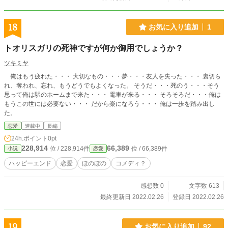
18
お気に入り追加
1
トオリスガリの死神ですが何か御用でしょうか？
ツキミヤ
俺はもう疲れた・・・ 大切なもの・・・夢・・・友人を失った・・・ 裏切ら
れ、奪われ、忘れ、もうどうでもよくなった。 そうだ・・・死のう・・・そう
思って俺は駅のホームまで来た・・・ 電車が来る・・・ そろそろだ・・・俺は
もうこの世には必要ない・・・ だから楽になろう・・・ 俺は一歩を踏み出し
た。
恋愛
連載中
長編
24h.ポイント
0pt
228,914
66,389
位 / 228,914件
位 / 66,389件
小説
恋愛
ハッピーエンド
恋愛
ほのぼの
コメディ？
感想数 0
文字数 613
最終更新日 2022.02.26
登録日 2022.02.26
19
お気に入り追加
92