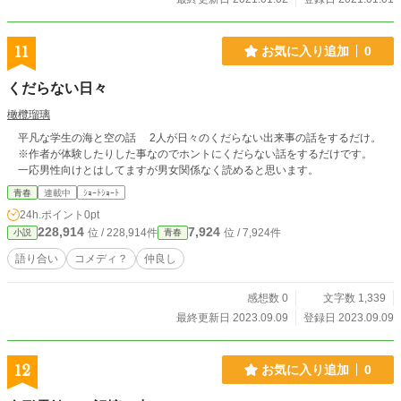
11
お気に入り追加
0
くだらない日々
橄欖瑠璃
平凡な学生の海と空の話 2人が日々のくだらない出来事の話をするだけ。
※作者が体験したりした事なのでホントにくだらない話をするだけです。
一応男性向けとはしてますが男女関係なく読めると思います。
青春
連載中
ｼｮｰﾄｼｮｰﾄ
24h.ポイント
0pt
228,914
7,924
位 / 228,914件
位 / 7,924件
小説
青春
語り合い
コメディ？
仲良し
感想数 0
文字数 1,339
最終更新日 2023.09.09
登録日 2023.09.09
12
お気に入り追加
0