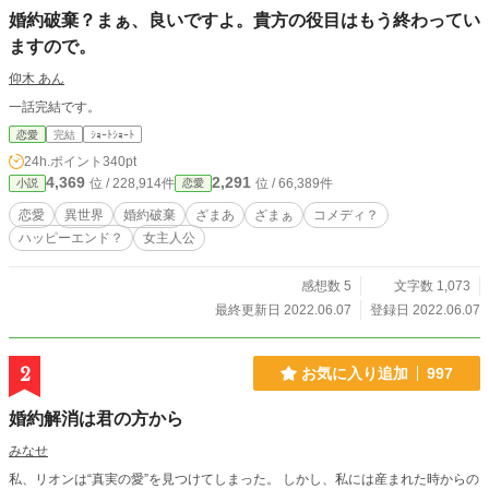
婚約破棄？まぁ、良いですよ。貴方の役目はもう終わってい
ますので。
仰木 あん
一話完結です。
恋愛
完結
ｼｮｰﾄｼｮｰﾄ
24h.ポイント
340pt
4,369
2,291
位 / 228,914件
位 / 66,389件
小説
恋愛
恋愛
異世界
婚約破棄
ざまあ
ざまぁ
コメディ？
ハッピーエンド？
女主人公
感想数 5
文字数 1,073
最終更新日 2022.06.07
登録日 2022.06.07
2
お気に入り追加
997
婚約解消は君の方から
みなせ
私、リオンは“真実の愛”を見つけてしまった。 しかし、私には産まれた時からの