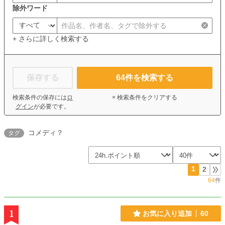
除外ワード
+ さらに詳しく検索する
保存する
64
件を検索する
検索条件の保存には
ロ
× 検索条件をクリアする
グイン
が必要です。
コメディ？
タグ
1
2
64
件
1
お気に入り追加
60