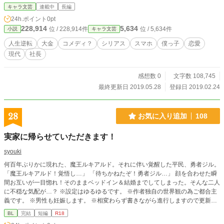
物語は、唐突に始まった！？ 小説家になろう、ノベルバでも
キャラ文芸
連載中
長編
更新中です！
24h.ポイント
0pt
228,914
5,634
位 / 228,914件
位 / 5,634件
小説
キャラ文芸
人生逆転
大金
コメディ？
シリアス
スマホ
僕っ子
恋愛
現代
社長
感想数 0
文字数 108,745
最終更新日 2019.05.28
登録日 2019.02.24
28
お気に入り追加
108
実家に帰らせていただきます！
syouki
何百年ぶりかに現れた、魔王ルキアルド。それに伴い覚醒した平民、勇者ジル。
「魔王ルキアルド！覚悟し…」 「待ちかねたぞ！勇者ジル…」 顔を合わせた瞬
間お互いが一目惚れ！そのままベッドイン＆結婚までしてしまった。そんな二人
に不穏な気配が…？ ※設定はゆるゆるです。 ※作者独自の世界観の為ご都合主
義です。 ※男性も妊娠します。 ※相変わらず書きながら進行しますので更新は
ゆっくりです。でも、必ず完結はさせます！！
BL
完結
短編
R18