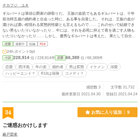
チカフジ ユキ
ギルバートは筆頭公爵家の跡取りだ。 王族の血筋でもあるギルバートは、十年
前当時五歳の婚約者と出会った時に、ある事を自覚した。 それは、王族の血が
濃ければ濃い程現れる変態的性癖とも言えるもので…… これのせいで結婚でき
ない男もいたりいなかったり… 中には、それを必死に抑えて夜を過ごす人物も
いたりいなかったり…… しかし、優秀なギルバートは考えた。 果たして自分の
欲望を抑え込むことが出来るのだろうかと。 答えは簡単。 できるだろうがやり
恋愛
連載中
短編
R18
たくない。 でも、別に問題ないんじゃないか？ 表に出なければ分からない。 犯
24h.ポイント
0pt
罪行為も知られなければ罪にはならない。 相手に嫌がらなければ合法だ――
228,914
66,389
位 / 228,914件
位 / 66,389件
小説
恋愛
と。 そして、十年後。 婚約者リリアーヌは、遅咲きの反抗期に入っていた。
《注意》 直接的なR18（ベッドでのあれやこれや）はないものの、変態男が出
恋愛
西洋風
年の差
婚約者
男は変態
イケメン
溺愛
てきます。 ちなみに犯罪的な男です。 苦手な方は閉じましょう。 覚悟がある人
ハッピーエンド？
R18は保険
コメディ？
のみ先に進みましょう。 ざまぁはありません。 ざまぁを期待している人も去り
ましょう。 大事な事なのでもう一度言いますが、男側が変態です。 気を付けま
しょう。 作品を読んだ後の文句は受け付けません。 小説家になろうでも掲載
感想数 3
文字数 31,732
中。
最終更新日 2021.04.30
登録日 2021.04.24
34
お気に入り追加
9
ご迷惑おかけします
麻戸槊來