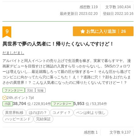
感想数 119
文字数 160,434
最終更新日 2023.02.20
登録日 2022.10.16
9
お気に入り追加
26
異世界で夢の人気者に！帰りたくないんですけど！
だましだまし
アルバイトと同人イベントの売り上げで生活費を稼ぎ、実家で暮らすマヤ。 漫
画家デビューを目指すけど雑誌の入賞すら引っかからないし、SNSのフォロワ
ーは増えないし…最近就職しろって親の圧が強すぎるー！ そんな圧から逃げて
コンビニに向かってたら穴に落っこちた！ え！？道路に穴！？顔を上げたらま
さかの異世界！？ こんな人気者になったのに帰りたくないんですけどー！？
ファンタジー
完結
短編
24h.ポイント
7pt
38,704
5,953
位 / 228,914件
位 / 53,354件
小説
ファンタジー
異世界転移
ほのぼの？
コメディ？
ペンは剣より強し
ハッピーエンド
完結保証
感想数 1
文字数 9,137