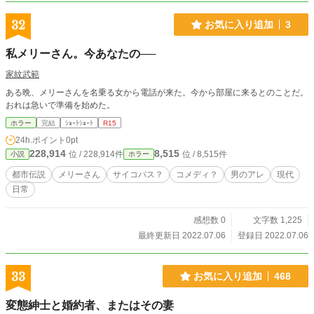
32
お気に入り追加
3
私メリーさん。今あなたの──
家紋武範
ある晩、メリーさんを名乗る女から電話が来た。今から部屋に来るとのことだ。
おれは急いで準備を始めた。
ホラー
完結
ｼｮｰﾄｼｮｰﾄ
R15
24h.ポイント
0pt
228,914
8,515
位 / 228,914件
位 / 8,515件
小説
ホラー
都市伝説
メリーさん
サイコパス？
コメディ？
男のアレ
現代
日常
感想数 0
文字数 1,225
最終更新日 2022.07.06
登録日 2022.07.06
33
お気に入り追加
468
変態紳士と婚約者、またはその妻