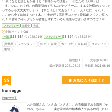
10歳になると誰しもが受ける『女神からの洗礼』 「そなたの《天職》は…
（え、なにこれ？何この職業初めて見るんだけどうーん、まぁ女神様がおっしゃ
ってるから大丈夫でしょ♪） 【木こり士】である！！」 「え？なに…それ？」
ここから全ては始まった！木こり士が行く異世界コメディ逆転劇 とくとご覧あ
れ！ ※作者のギャグセンが皆様とずれている可能性がございますのでご了承下
さい。また、誤字脱字がある場合もございますがよろしくお願いします！少しで
ファンタジー
連載中
長編
も良かったらお気に入り登録お願いします！
24h.ポイント
0pt
228,914
53,354
位 / 228,914件
位 / 53,354件
小説
ファンタジー
異世界
ファンタジー
転生
冒険
木こり士
逆転劇
コメディ？
復讐
感想数 1
文字数 6,807
最終更新日 2021.08.16
登録日 2021.08.16
25
お気に入り追加
2
from eggs
沙華やや子
お弁当屋さん『ときゑ（ときえ）』の看板娘である園美（そ
のみ）ちゃん・・・実は常連客の植木職人である玲利（れい