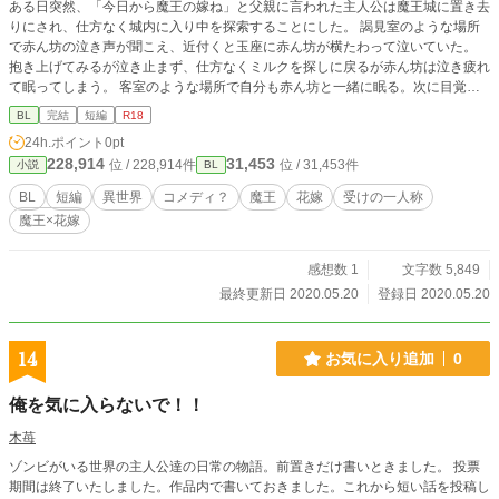
ある日突然、「今日から魔王の嫁ね」と父親に言われた主人公は魔王城に置き去
りにされ、仕方なく城内に入り中を探索することにした。 謁見室のような場所
で赤ん坊の泣き声が聞こえ、近付くと玉座に赤ん坊が横たわって泣いていた。
抱き上げてみるが泣き止まず、仕方なくミルクを探しに戻るが赤ん坊は泣き疲れ
て眠ってしまう。 客室のような場所で自分も赤ん坊と一緒に眠る。次に目覚め
た時、赤ん坊の姿はなくて代わりに赤ん坊の面影を残した子どもが居て―
BL
完結
短編
R18
―……。 イケメン魔王×三白眼の花嫁 受けの一人称です。 魔王は青年の大きさ
24h.ポイント
0pt
まであっという間に成長します。 エロはさらっとしています。書き方について
228,914
31,453
位 / 228,914件
位 / 31,453件
小説
BL
は研究中です。 割とコメディっぽい、かな？ ※ムーンライトノベルズ様にも投
稿しています。
BL
短編
異世界
コメディ？
魔王
花嫁
受けの一人称
魔王×花嫁
感想数 1
文字数 5,849
最終更新日 2020.05.20
登録日 2020.05.20
14
お気に入り追加
0
俺を気に入らないで！！
木苺
ゾンビがいる世界の主人公達の日常の物語。前置きだけ書いときました。 投票
期間は終了いたしました。作品内で書いておきました。これから短い話を投稿し