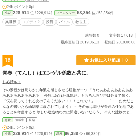
24h.ポイント
0pt
228,914
53,354
位 / 228,914件
位 / 53,354件
小説
ファンタジー
異世界
コメディ？
役目
バトル
救世主
感想数 0
文字数 17,618
最終更新日 2019.06.13
登録日 2019.06.08
16
お気に入り追加
0
青春（てんし）はエンゲル係数と共に。
しめ鯖ルイ
その景観かは明らかに年数を感じさせる建物が一つ 「うわあああああああああ
ああああああああああ」 外観は寂れた風貌だ。もちろん叫び声は外まで響く。
「僕を養ってくれる女の子をください！！！これで！」 ・・・ 「・・だめだこ
んなの書いたら幼馴染に殺されてしまう」 － その家は周りが普通の住宅地であ
ることを考慮すると 珍しい建造物なのは間違いないだろう。 そんな建物のとあ
る二階の一室こそ我が根城だ - 皆は学生時代は何がしたい！？ 学生として 普通
恋愛
連載中
長編
に勉強して 普通に部活して 普通の恋愛をしたい。 こんな青春を皆求めるだろ
24h.ポイント
0pt
う！？。 しかし違う！！今の状態で少年はそんな事を求めてはいない。 － 「ち
228,914
66,389
位 / 228,914件
位 / 66,389件
小説
恋愛
くせう。現実は非情だ・・・」 そこで頭を抱える学生が一人。 机の上には鉛筆