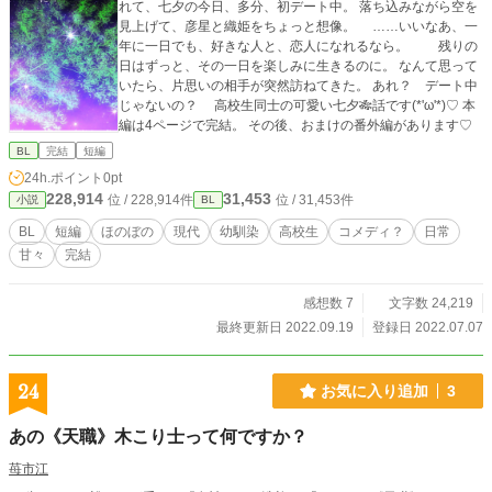
れて、七夕の今日、多分、初デート中。 落ち込みながら空を
見上げて、彦星と織姫をちょっと想像。 ……いいなあ、一
年に一日でも、好きな人と、恋人になれるなら。 残りの
日はずっと、その一日を楽しみに生きるのに。 なんて思って
いたら、片思いの相手が突然訪ねてきた。 あれ？ デート中
じゃないの？ 高校生同士の可愛い七夕🎋話です(*'ω'*)♡ 本
編は4ページで完結。 その後、おまけの番外編があります♡
BL
完結
短編
24h.ポイント
0pt
228,914
31,453
位 / 228,914件
位 / 31,453件
小説
BL
BL
短編
ほのぼの
現代
幼馴染
高校生
コメディ？
日常
甘々
完結
感想数 7
文字数 24,219
最終更新日 2022.09.19
登録日 2022.07.07
24
お気に入り追加
3
あの《天職》木こり士って何ですか？
苺市江