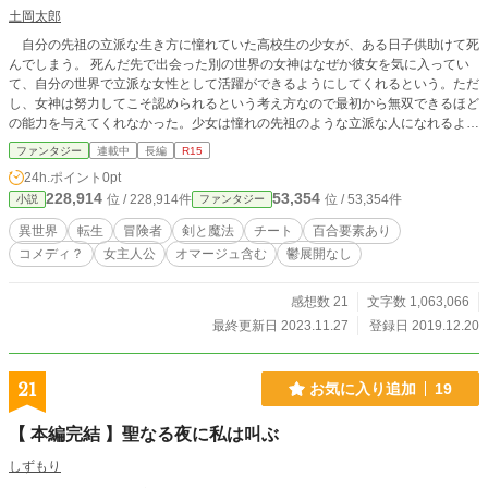
土岡太郎
自分の先祖の立派な生き方に憧れていた高校生の少女が、ある日子供助けて死
んでしまう。 死んだ先で出会った別の世界の女神はなぜか彼女を気に入ってい
て、自分の世界で立派な女性として活躍ができるようにしてくれるという。ただ
し、女神は努力してこそ認められるという考え方なので最初から無双できるほど
の能力を与えてくれなかった。少女は憧れの先祖のような立派な人になれるよう
に異世界で愉快で頼れる仲間達と頑張る物語。 でも女神のお気に入りなので無
ファンタジー
連載中
長編
R15
双します。 ＊10/17 第一話から修正と改訂を初めています。よければ、読み
24h.ポイント
0pt
直してみてください。 ＊R-15としていますが、読む人によってはそう感じるか
228,914
53,354
位 / 228,914件
位 / 53,354件
小説
ファンタジー
もしないと思いそうしています。 あと少しパロディもあります。 小説家に
なろう様、カクヨム様、ノベルアップ+様でも投稿しています。 YouTubeで、ゆ
異世界
転生
冒険者
剣と魔法
チート
百合要素あり
っくりを使った音読を始めました。 良ければ、視聴してみてください。 【ゆっ
コメディ？
女主人公
オマージュ含む
鬱展開なし
くり音読自作小説】女神のお気に入り少女、異世界で奮闘する。（仮） https://y
outu.be/cWCv2HSzbgU それに伴って、プロローグから修正をはじめました。
ツイッター始めました。 https://twitter.com/tero_oo
感想数 21
文字数 1,063,066
最終更新日 2023.11.27
登録日 2019.12.20
21
お気に入り追加
19
【 本編完結 】聖なる夜に私は叫ぶ
しずもり