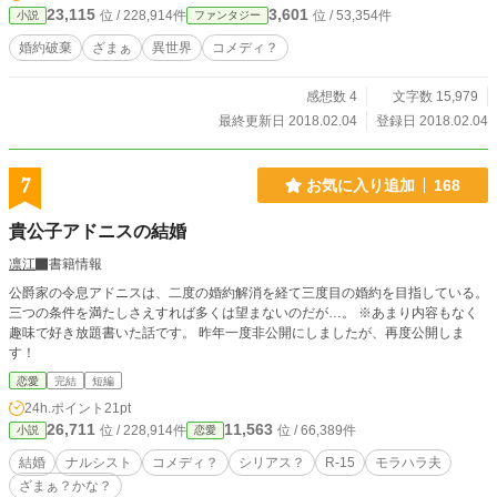
23,115
3,601
位 / 228,914件
位 / 53,354件
小説
ファンタジー
婚約破棄
ざまぁ
異世界
コメディ？
感想数 4
文字数 15,979
最終更新日 2018.02.04
登録日 2018.02.04
7
お気に入り追加
168
貴公子アドニスの結婚
凛江
書籍情報
公爵家の令息アドニスは、二度の婚約解消を経て三度目の婚約を目指している。
三つの条件を満たしさえすれば多くは望まないのだが…。 ※あまり内容もなく
趣味で好き放題書いた話です。 昨年一度非公開にしましたが、再度公開しま
す！
恋愛
完結
短編
24h.ポイント
21pt
26,711
11,563
位 / 228,914件
位 / 66,389件
小説
恋愛
結婚
ナルシスト
コメディ？
シリアス？
R-15
モラハラ夫
ざまぁ？かな？