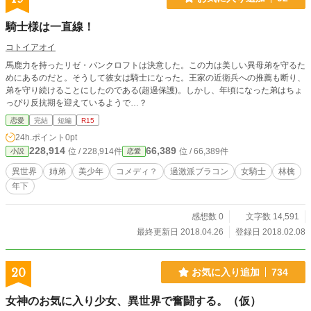
騎士様は一直線！
コトイアオイ
馬鹿力を持ったリゼ・バンクロフトは決意した。この力は美しい異母弟を守るた
めにあるのだと。そうして彼女は騎士になった。王家の近衛兵への推薦も断り、
弟を守り続けることにしたのである(超過保護)。しかし、年頃になった弟はちょ
っぴり反抗期を迎えているようで…？
恋愛
完結
短編
R15
24h.ポイント
0pt
228,914
66,389
位 / 228,914件
位 / 66,389件
小説
恋愛
異世界
姉弟
美少年
コメディ？
過激派ブラコン
女騎士
林檎
年下
感想数 0
文字数 14,591
最終更新日 2018.04.26
登録日 2018.02.08
20
お気に入り追加
734
女神のお気に入り少女、異世界で奮闘する。（仮）