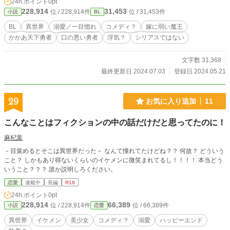
24h.ポイント
0pt
228,914
31,453
位 / 228,914件
位 / 31,453件
小説
BL
BL
異世界
溺愛／一目惚れ
コメディ？
嫁に弱い魔王
かかあ天下勇者
口の悪い勇者
浮気？
シリアスではない
文字数 31,368
最終更新日 2024.07.03
登録日 2024.05.21
29
お気に入り追加
11
こんなことはフィクションの中の話だけだと思ってたのに！
麻杞葉
－目覚めるとそこは異世界だった－ なんて憧れてたけどね？？ 何故？ どういう
こと？ しかもあり得ないくらいのイケメンに微笑まれてるし！！！！ 本当どう
いうこと？？？ 誰か説明しろください。
恋愛
連載中
長編
R18
24h.ポイント
0pt
228,914
66,389
位 / 228,914件
位 / 66,389件
小説
恋愛
異世界
イケメン
美少女
コメディ？
溺愛
ハッピーエンド