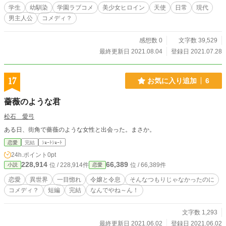
と"今月の支出"と書かれたメモ帳と紙切れがもう一枚。 その優秀な生徒の将来の
学生
幼馴染
学園ラブコメ
美少女ヒロイン
天使
日常
現代
希望などと書かれた紙も少年を悩ませる種の一つだ。 いわゆる進路希望調査、
男主人公
コメディ？
成績がなまじ優秀なだけに全校への発表用という、まあ準備のいいもんだ。 少
年が求めているのは唯一苦労せず将来生きていくための術だけだ。 「将来の夢
はお嫁さんです・・・と」 冬のアパートから発されたそんな頭の悪い呟きは底
感想数 0
文字数 39,529
が見える小銭と共に寂しく消えていった。 －
最終更新日 2021.08.04
登録日 2021.07.28
17
お気に入り追加
6
薔薇のような君
松石 愛弓
ある日、街角で薔薇のような女性と出会った。まさか。
恋愛
完結
ｼｮｰﾄｼｮｰﾄ
24h.ポイント
0pt
228,914
66,389
位 / 228,914件
位 / 66,389件
小説
恋愛
恋愛
異世界
一目惚れ
令嬢と令息
そんなつもりじゃなかったのに
コメディ？
短編
完結
なんでやね～ん！
文字数 1,293
最終更新日 2021.06.02
登録日 2021.06.02