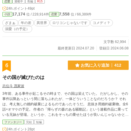
恋愛
連載中
長編
R15
ぶ。 ああ、そうかこれは、前回の記憶。 このままいけば、エミリアは悲惨
24h.ポイント
49pt
な末路を迎える。そして自分がいずれ犯す大罪も、それにより嘆き悲しむ大切な
17,174
7,558
位 / 228,914件
位 / 66,389件
小説
恋愛
人達、不幸になる関係のない人達。 そんなこと、させてたまるか。 エミリ
アを幸せにして、凄惨な未来を回避してみせる、とバルド・フォンは誓い、行動
ざまぁ
年の差
異世界
ロリコンじゃないです
コメディ？
する。 恋愛第二弾。 見切り発車の思い付きです。 もろもろ誤字は優しく
溺愛（の予定）
スルーしてください。
文字数 62,994
最終更新日 2024.07.20
登録日 2024.06.08
6
お気に入り追加
412
その国が滅びたのは
志位斗 茂家波
3年前、ある事件が起こるその時まで、その国は栄えていた。 だがしかし、その
事件以降あっという間に落ちぶれたが、一体どういうことなのだろうか？ それ
は、考え無しの婚約破棄によるものであったそうだ。 息抜き用婚約破棄物。全6
話+オマケの予定。 作者の「帰らずの森のある騒動記」という連載作品に乗って
いる兄妹が登場。というか、これをそっちの乗せたほうが良いんじゃないかと思
い中。 誤字脱字があるかもしれません。ないように頑張ってますが、御指摘や
ファンタジー
完結
短編
改良点があれば受け付けます。
24h.ポイント
28pt