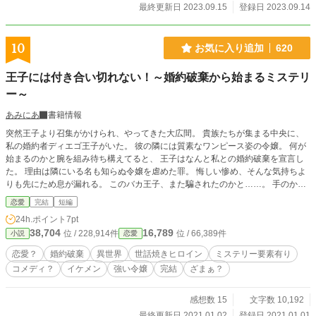
最終更新日 2023.09.15
登録日 2023.09.14
10
お気に入り追加
620
王子には付き合い切れない！～婚約破棄から始まるミステリ
ー～
あみにあ
書籍情報
突然王子より召集がかけられ、やってきた大広間。 貴族たちが集まる中央に、
私の婚約者ディエゴ王子がいた。 彼の隣には質素なワンピース姿の令嬢。 何が
始まるのかと腕を組み待ち構えてると、 王子はなんと私との婚約破棄を宣言し
た。 理由は隣にいる名も知らぬ令嬢を虐めた罪。 悔しい惨め、そんな気持ちよ
りも先にため息が漏れる。 このバカ王子、また騙されたのかと……。 手のかか
る王子の婚約者になった、出来る令嬢のお話です。 ※短編小説 6話で完結しま
恋愛
完結
短編
す。 (1/1 21時 1/2 0時 7時 12時 18時 21時 完結)
24h.ポイント
7pt
38,704
16,789
位 / 228,914件
位 / 66,389件
小説
恋愛
恋愛？
婚約破棄
異世界
世話焼きヒロイン
ミステリー要素有り
コメディ？
イケメン
強い令嬢
完結
ざまぁ？
感想数 15
文字数 10,192
最終更新日 2021.01.02
登録日 2021.01.01