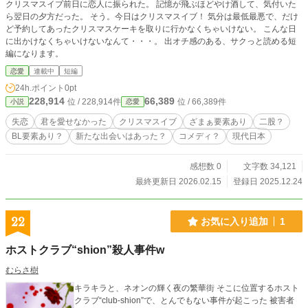
クリスマスイブ前日に恋人に振られた。 記憶が飛ぶほどやけ酒して、気付いた
ら翌日の夕方だった。 そう。今日はクリスマスイブ！ 気分は最低最悪で、だけ
ど予約してあったクリスマスケーキを取りに行かなくちゃいけない。 こんな日
に出かけなくちゃいけないなんて・・・。 出オチ感のある、サクっと読める短
編になります。
恋愛
連載中
短編
24h.ポイント
0pt
228,914
66,389
位 / 228,914件
位 / 66,389件
小説
恋愛
失恋
君を愛せなかった
クリスマスイブ
ざまぁ要素あり
二股？
BL要素あり？
新たな出会いはあった？
コメディ？
現代日本
感想数 0
文字数 34,121
最終更新日 2026.02.15
登録日 2025.12.24
22
お気に入り追加
1
ホストクラブ“shion”殺人事件w
むらさ樹
キラキラと、ネオンの輝く夜の繁華街 そこに位置するホスト
クラブ“club-shion”で、とんでもない事件が起こった 被害者