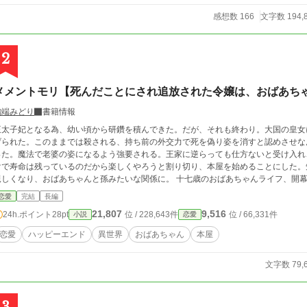
感想数 166
文字数 194,
2
メメントモリ【死んだことにされ追放された令嬢は、おばあち
編端みどり
書籍情報
王太子妃となる為、幼い頃から研鑽を積んできた。だが、それも終わり。大国の皇女
げられた。このままでは殺される、持ち前の外交力で死を偽り姿を消すと認めさせな
った。魔法で老婆の姿になるよう強要される。王家に逆らっても仕方ないと受け入れ
けで寿命は残っているのだから楽しくやろうと割り切り、本屋を始めることにした。
くなり、おばあちゃんと孫みたいな関係に。 十七歳のおばあちゃんライフ、開幕！ 今回は予約投稿で不在がちのため、感想欄は
オフにしています。文庫発売をきっかけに創作の感覚が戻り、完結まで書き上がって
恋愛
完結
長編
です。
21,807
9,516
24h.ポイント
28pt
位 / 228,643件
位 / 66,331件
小説
恋愛
恋愛
ハッピーエンド
異世界
おばあちゃん
本屋
文字数 79,