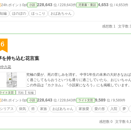
228,643
4,653
24h.ポイント
0pt
位 / 228,643件
位 / 4,653件
小説
児童書・童話
短編
ほのぼの
ほっこり
おばあちゃん
感想数 1
文字数 3
6
夢を持ち込む花言葉
幻中六花
究極の愛が、死の苦しみを消す。 中学1年生の未来の大好きなおば
く過ごしてもらおうといつも通りに過ごしていたら、おじいちゃん
この作品は『カクヨム』『小説家になろう』にも掲載しています
ライト文芸
完結
短編
228,643
9,589
24h.ポイント
0pt
位 / 228,643件
位 / 9,589件
小説
ライト文芸
シリアス
病気
癌
家族
おばあちゃん
家族愛
愛の形
入院
夢
感想数 0
文字数 6,