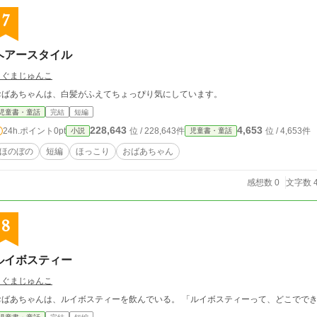
7
ヘアースタイル
こぐまじゅんこ
おばあちゃんは、白髪がふえてちょっぴり気にしています。
児童書・童話
完結
短編
228,643
4,653
24h.ポイント
0pt
位 / 228,643件
位 / 4,653件
小説
児童書・童話
ほのぼの
短編
ほっこり
おばあちゃん
感想数 0
文字数 4
8
ルイボスティー
こぐまじゅんこ
おばあちゃんは、ルイボスティーを飲んでいる。 「ルイボスティーって、どこででき