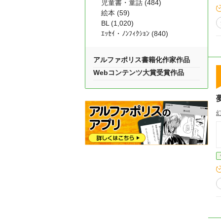
児童書・童話 (484)
絵本 (59)
BL (1,020)
ｴｯｾｲ・ﾉﾝﾌｨｸｼｮﾝ (840)
アルファポリス書籍化作家作品
Webコンテンツ大賞受賞作品