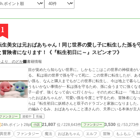
1
転生美女は元おばあちゃん！同じ世界の愛し子に転生した孫を
と冒険者になります！《『転生初日に～』スピンオフ》
ひより のどか
書籍情報
目が覚めたら知らない世界に。しかもここはこの世界の神様達が
る。 私は前の世界で孫を守って死に、この世界に転生したが、あ
い孫も、なんと隣人までもがこの世界に転生し、今は地上で暮らし
うもいかない事情が⋯ 私は孫を守るため、孫に会うまでに強くな
子⋯必ず、強くなって会いに行くから』 そのために私は⋯ 『地上に降りて冒険
ったおばあちゃんが、可愛い孫を今度こそ守るため、冒険者になって活躍するお話⋯ ☆。.:
らは『転生初日に妖精さんと双子のドラゴンと家族になりました
の編みぐるみ、おばあちゃんこと凛さんの、天界にいる本体が主人
うに頑張ります。『転生初日に～』共々、よろしくお願いいたしま
ファンタジー
連載中
長編
さぎさん達に誘われて』というお話も始めました。 こちらも、よろしくお願いします。 
21,807
3,530
24h.ポイント
28pt
位 / 228,643件
位 / 53,273件
小説
ファンタジー
クヨム様、ノベルアップ、ツギクルさんでも投稿始めました。ア
異世界
ファンタジー
魔法
おばあちゃん
エルフ
冒険
もふもふ