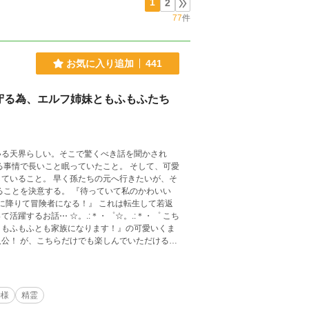
1
2
77
件
お気に入り追加
441
守る為、エルフ姉妹ともふもふたち
いる天界らしい。そこで驚くべき話を聞かされ
る事情で長いこと眠っていたこと。 そして、可愛
ていること。 早く孫たちの元へ行きたいが、そ
ることを決意する。 『待っていて私のかわいい
者になる！』 これは転生して若返
＊・゜☆。.:＊・゜ こち
。もふもふとも家族になります！』の可愛いくま
公！ が、こちらだけでも楽しんでいただけるよ
す。 また、全くの別のお話『小さな小さな花う
＊8/11より、なろう様、カ
ルファポリスさんが先行です。
神様
精霊