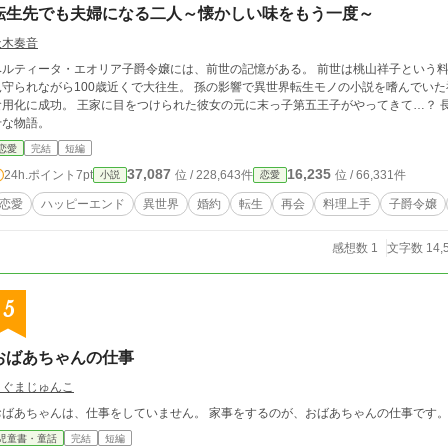
転生先でも夫婦になる二人～懐かしい味をもう一度～
天木奏音
ルティータ・エオリア子爵令嬢には、前世の記憶がある。 前世は桃山祥子という料理と裁縫が得意な日本人で、 大勢の孫やひ孫に
れながら100歳近くで大往生。 孫の影響で異世界転生モノの小説を嗜んでいた祥子は、 前世の記憶を活かして海モンスターの
用化に成功。 王家に目をつけられた彼女の元に末っ子第五王子がやってきて…？ 長年連れ添った二人が、転生先で再会を果たす幸
せな物語。
恋愛
完結
短編
37,087
16,235
24h.ポイント
7pt
位 / 228,643件
位 / 66,331件
小説
恋愛
恋愛
ハッピーエンド
異世界
婚約
転生
再会
料理上手
子爵令嬢
感想数 1
文字数 14,
5
おばあちゃんの仕事
こぐまじゅんこ
おばあちゃんは、仕事をしていません。 家事をするのが、おばあちゃんの仕事です
児童書・童話
完結
短編