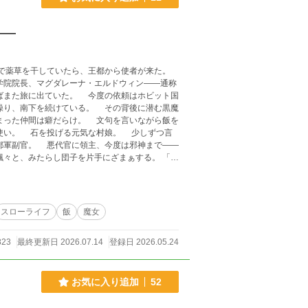
――
。 今度の依頼はホビット国
操り、南下を続けている。 その背後に潜む黒魔
使い。 石を投げる元気な村娘。 少しずつ言
は邪神まで——
と、みたらし団子を片手にざまぁする。 「目
スローライフ
飯
魔女
823
最終更新日 2026.07.14
登録日 2026.05.24
お気に入り追加
52