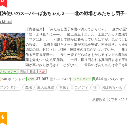
3
魔法使いのス一パ一ばあちゃん 2 ――北の戦場とみたらし団子
a Mistral
【内容紹介】 「みたらし団子を食べ終えてからじゃ」 森の小屋で薬草を干していたら、王都から使者が来た。
「陛下より直々に——」 齢三百五十二。元・王立アルカナ魔法学院院長、マグダレーナ・エルドウィン——通称
「マグばあ」。 引退して静かに暮らしていたはずが、気がつけばまた旅に出ていた
の救援。 黒旗を掲げたオーク軍が国境を突破、村を焼き、人を
術団の影。封印されし邪神・破壊王の復活が近づいていた。 集まった仲間は癖だらけ。 文句を言いながら飯を
作る王直属魔導士。 サリー姿でどら焼きをかじるインドの魔法
葉を覚えつつある変身猫。 一行に振り回される真面目すぎる王都軍副官。 悪代官に領主、今度
頭が高い奴らは尽きることがない。 最強のばあちゃんは今日も飄々
に入ったから動いた。それだけじゃ」 やれやれじゃ。戦場でも、団子は旨い。 最強ばあちゃんの痛快ざまぁ・
ファンタジー
完結
長編
R15
ロードストーリー、第二幕開幕！
37,087
5,844
24h.ポイント
7pt
位 / 228,643件
位 / 53,273件
小説
ファンタジー
ファンタジー
魔法
主人公最強
和菓子
コメディ
猫
おばあちゃん
感想数 0
文字数 412,
4