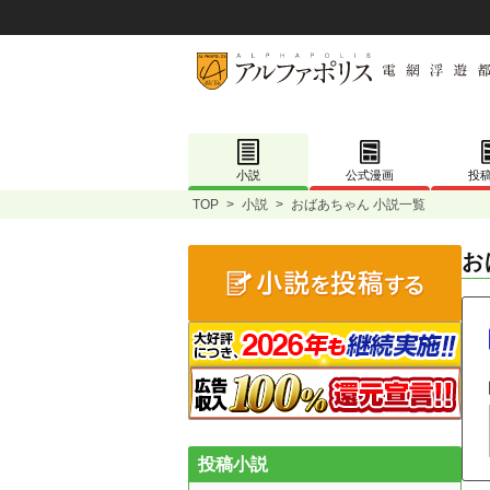
小説
公式漫画
投
TOP
>
小説
>
おばあちゃん 小説一覧
お
投稿小説