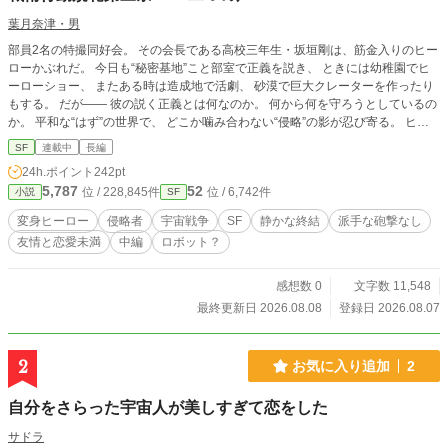
葉月奈津・男
部員2名の特撮同好会。 その会長である高校三年生・坂垣剛は、筋金入りのヒー
ローかぶれだ。 今日も“秘密基地”こと部室で正義を説き、 ときには幼稚園でヒ
ーローショー、 またある時は造成地で活劇、 砂漠で巨大クレーターを作ったり
もする。 だが―― 彼の説く正義とは何なのか。 何から何を守ろうとしているの
か。 平和な“はず”の世界で、 どこか噛み合わない“侵略”の影が忍び寄る。 ヒー
ローを信じる少年と、 その仲間たちが辿るのは、 誰も知らない“終演”の物語。
SF
連載中
長編
24h.ポイント
242pt
5,787
52
位 / 228,845件
位 / 6,742件
小説
SF
変身ヒーロー
侵略者
宇宙戦争
SF
静かな終結
派手な砲撃なし
友情と恋愛未満
中編
ロボット？
感想数 0
文字数 11,548
最終更新日 2026.08.08
登録日 2026.08.07
2
お気に入り追加
2
自分をさらった宇宙人が美しすぎて恋をした
サドラ