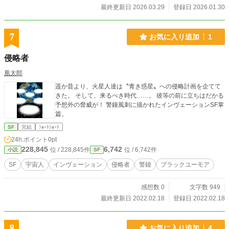
だから、まず飲んで落ち着いて欲しい。 うん、「また」なん
最終更新日 2026.03.29
登録日 2026.01.30
だ。済まない。 仏の顔もって言うしね、謝って許してもらお
うとも思っていない。 でも、あのテキストを見たとき、君
は、きっと言葉では言い表せない 「キラメキ✨」みたいなも
7
お気に入り追加
1
のを感じてくれたと思う。 殺伐とした世の中で、そういう気
持ちを忘れないで欲しい、そう思って このページを作ったん
侵略者
だ。 じゃあ、注文を聞こうか。 （この物語は、カクヨムにも
掲載されています！）
凰太郎
遥か昔より、火星人達は〝青き惑星〟への侵略計画を企てて
きた。 そして、来るべき時代……。 彼等の前に立ちはだかる
予想外の脅威が！ 警鐘風刺に描かれたインヴェーションSF掌
篇。
SF
完結
ｼｮｰﾄｼｮｰﾄ
24h.ポイント
0pt
228,845
6,742
位 / 228,845件
位 / 6,742件
小説
SF
SF
宇宙人
インヴェーション
侵略者
警鐘
ブラックユーモア
感想数 0
文字数 949
最終更新日 2022.02.18
登録日 2022.02.18
8
お気に入り追加
4