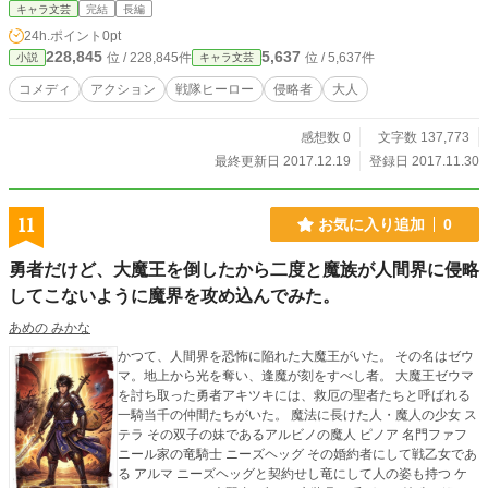
イバーズ達が問題視されていた。 なんとか解決しようとするスタッフ達。だが
キャラ文芸
完結
長編
「テコ入れ」というシナリオ変更は刻一刻と近づきつつ合った……。
24h.ポイント
0pt
228,845
5,637
位 / 228,845件
位 / 5,637件
小説
キャラ文芸
コメディ
アクション
戦隊ヒーロー
侵略者
大人
感想数 0
文字数 137,773
最終更新日 2017.12.19
登録日 2017.11.30
11
お気に入り追加
0
勇者だけど、大魔王を倒したから二度と魔族が人間界に侵略
してこないように魔界を攻め込んでみた。
あめの みかな
かつて、人間界を恐怖に陥れた大魔王がいた。 その名はゼウ
マ。地上から光を奪い、逢魔が刻をすべし者。 大魔王ゼウマ
を討ち取った勇者アキツキには、救厄の聖者たちと呼ばれる
一騎当千の仲間たちがいた。 魔法に長けた人・魔人の少女 ス
テラ その双子の妹であるアルビノの魔人 ピノア 名門ファフ
ニール家の竜騎士 ニーズヘッグ その婚約者にして戦乙女であ
る アルマ ニーズヘッグと契約せし竜にして人の姿も持つ ケ