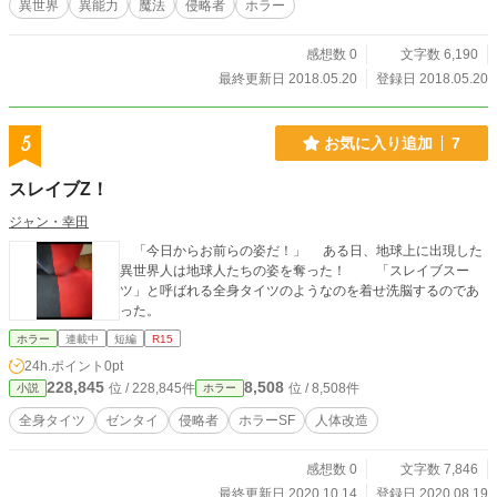
異世界
異能力
魔法
侵略者
ホラー
感想数 0
文字数 6,190
最終更新日 2018.05.20
登録日 2018.05.20
5
お気に入り追加
7
スレイブZ！
ジャン・幸田
「今日からお前らの姿だ！」 ある日、地球上に出現した
異世界人は地球人たちの姿を奪った！ 「スレイブスー
ツ」と呼ばれる全身タイツのようなのを着せ洗脳するのであ
った。
ホラー
連載中
短編
R15
24h.ポイント
0pt
228,845
8,508
位 / 228,845件
位 / 8,508件
小説
ホラー
全身タイツ
ゼンタイ
侵略者
ホラーSF
人体改造
感想数 0
文字数 7,846
最終更新日 2020.10.14
登録日 2020.08.19