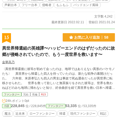
声劇台本
フリー台本
侵略者
もふもふ
バッドエンド風味
文字数 4,242
最終更新日 2022.02.11
登録日 2021.01.24
15
お気に入り追加
58
異世界帰還組の英雄譚〜ハッピーエンドのはずだったのに故
郷が侵略されていたので、もう一度世界を救います〜
金華高乃
〈異世界帰還後に彼等が初めて会ったのは、地球ではありえない異形のバケモノ
たち〉 異世界から帰還した四人を待っていたのは、新たな戦争の幕開けだっ
た。 六年前、米原孝弘たち四人の男女は事故で死ぬ運命だったが異世界に転
移させられた。 世界を救って欲しいと無茶振りをされた彼等は、世界を救わ
ねばどのみち地球に帰れないと知り、紆余曲折を経て異世界を救い日本へ帰還し
た。 これからは日常。ハッピーエンドの後日談を迎える……、はずだった。
ファンタジー
完結
長編
R15
しかし。 彼等の前に広がっていたのは凄惨な光景。日本は、世界は、異世
24h.ポイント
0pt
界からの侵略者と戦争を繰り広げていた。 彼等は故郷を救うことが出来るの
228,845
53,335
位 / 228,845件
位 / 53,335件
小説
ファンタジー
か。 血と硝煙。数々の苦難と絶望があろうとも、ハッピーエンドがその先に
あると信じて、四人は戦いに身を投じる。
魔法
近未来
ローファンタジー
帰還
現代ファンタジー
戦記