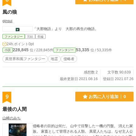
風の狼
ginsui
「大那物語」より 大那の再生の物語。
ファンタジー
完結
長編
24h.ポイント
0pt
228,845
53,335
位 / 228,845件
位 / 53,335件
小説
ファンタジー
異世界和風ファンタジー
地霊
侵略者
感想数 2
文字数 90,639
最終更新日 2021.08.16
登録日 2021.07.26
9
お気に入り追加
0
最後の人間
山崎のみち
侵略者の目的は何だ。 山中で目撃した一機の円盤。 消えた家
族。 家畜として管理される人類。 異星人たちは、なぜ主人公