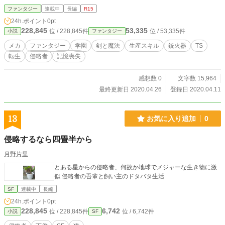
協力関係を結んだ。 この瞬間、勇者らは魔界に住む魔物たち
中…………。 いつしか、嫉妬の念を抱いたカズハは、人間に扮装した《エー
ファンタジー
連載中
長編
R15
にとって侵略者となり、命や財産、土地を奪う略奪者となっ
テル》の罠に嵌ってしまい------------ そのまま、命を落としてしまっ
24h.ポイント
0pt
た。
た…………筈だったのだが…………。 《最強の防人》と謳われる英雄から、
228,845
53,335
位 / 228,845件
位 / 53,335件
小説
ファンタジー
謎のスキルと武器を与えられて----------------
メカ
ファンタジー
学園
剣と魔法
生産スキル
銃火器
TS
転生
侵略者
記憶喪失
感想数 0
文字数 15,964
最終更新日 2020.04.26
登録日 2020.04.11
13
お気に入り追加
0
侵略するなら四畳半から
月野片里
とある星からの侵略者、何故か地球でメジャーな生き物に激
似 侵略者の吾輩と飼い主のドタバタ生活
SF
連載中
長編
24h.ポイント
0pt
228,845
6,742
位 / 228,845件
位 / 6,742件
小説
SF