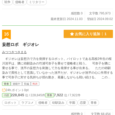
戦争
侵略者
ミリタリー
感想数 0
文字数 795,973
最終更新日 2024.11.03
登録日 2024.09.02
16
お気に入り追加
1
妄想ロボ ギジオレ
みつつきつきまる
ギジオレは妄想力で力を発揮するロボット。パイロットである高校2年生の桜
川洸平は、隣に幼馴染みの竹浦可奈子を乗せて侵略者と戦う。 可奈子を隣に
乗せる事で、洸平の妄想力を刺激して力を発揮する事が出来る。 ただの幼馴
染みで異性として意識していなかった洸平だが、ギジオレが洸平の心に作用する
事で可奈子に対する気持ちが揺れ動き、葛藤しながらも戦い続ける。 この先
二人の気持ちにどのような変化が現れるのか。 カクヨム、なろうで連載して
青春
連載中
長編
R15
いた物を大幅に書き直した物です。 R15は念のため。
24h.ポイント
0pt
228,845
7,922
位 / 228,845件
位 / 7,922件
小説
青春
ロボット
ラブコメ
侵略者
幼馴染み
学園
恋愛
青春
感想数 0
文字数 68,454