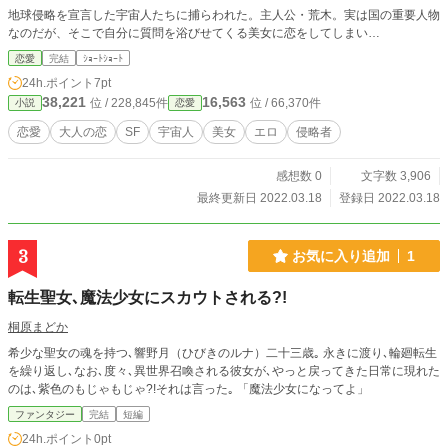
地球侵略を宣言した宇宙人たちに捕らわれた。主人公・荒木。実は国の重要人物
なのだが、そこで自分に質問を浴びせてくる美女に恋をしてしまい…
恋愛
完結
ｼｮｰﾄｼｮｰﾄ
24h.ポイント
7pt
38,221
16,563
位 / 228,845件
位 / 66,370件
小説
恋愛
恋愛
大人の恋
SF
宇宙人
美女
エロ
侵略者
感想数 0
文字数 3,906
最終更新日 2022.03.18
登録日 2022.03.18
3
お気に入り追加
1
転生聖女､魔法少女にスカウトされる?!
桐原まどか
希少な聖女の魂を持つ､響野月（ひびきのルナ）二十三歳｡ 永きに渡り､輪廻転生
を繰り返し､なお､度々､異世界召喚される彼女が､やっと戻ってきた日常に現れた
のは､紫色のもじゃもじゃ?!それは言った｡ 「魔法少女になってよ」
ファンタジー
完結
短編
24h.ポイント
0pt