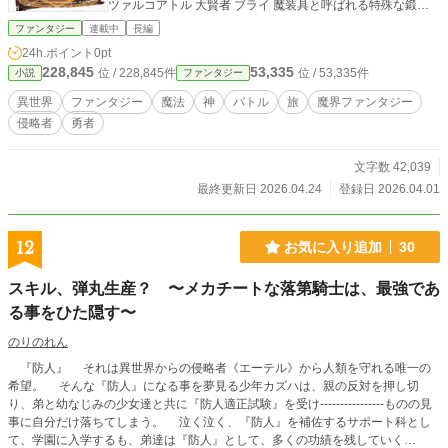
ツァルコアトル 大賢者 ブライ 魔装具と呼ばれる特殊な鍛冶
職人であり、あらゆる武器を使いこなすレオナルド レオナル
ファンタジー
連載中
長編
ドが作りし魔痩躯に魔導人工知能が埋め込まれたホムンクル
24h.ポイント
0pt
ス サタナハマアカ 合体銃剣の使い手である義賊 ヤマト 錬金
228,845
53,335
位 / 228,845件
位 / 53,335件
小説
ファンタジー
術を極めた魔少年 イルル 先代の勇者であるフガク そして、
２０００年前の時代からタイムスリップしてきた処刑直前の
異世界
ファンタジー
魔法
神
バトル
旅
魔界ファンタジー
メシア アンフィス 大魔王ゼウマを討ち取った勇者アキツキた
侵略者
勇者
ちは、魔王や魔物が棲む魔界があるかぎり人間界に平和は訪
れないと考えるようになった。 彼らは魔界への門を開き、侵
攻を開始する。 魔界には、五つの大国と１００を超える小国
文字数 42,039
が存在した。 いずれの国にも魔王がおり、魔物たちがいた。
最終更新日 2026.04.24
登録日 2026.04.01
魔王とは、武力や魔力に優れてはいるものの、決して最強の
存在ではない。政治に長けた者である。人間界の王と同じよ
うに、世襲制の魔王もいる。 五大国のひとつを治めていたゼ
12
お気に入り追加
30
ウマの死によって、魔界のパワーバランスは崩れ、魔界戦国
時代へと突入しようとしていた。 魔界の数ある小国のひと
スキル、弾丸生産？ 〜メカチートな落第騎士は、最強であ
つ、シンカ国の魔王エストは、かつてはダークマトンと呼ば
る事をひた隠す〜
れる魔導大量破壊兵器を数多く保持していた。 しかし、ゼウ
マをはじめ、さまざまな国々からダークマトンを手放すよう
のりのれん
言われ、その代わりにシンカの平和は我々が守ると言われ、
エストはその言葉を信じ、ダークマトンをすべて手放した。
『防人』 それは異世界からの侵略者《エーテル》から人類を守れる唯一の
しかし、ゼウマ亡き後、その約束は反故にされ、近隣諸国か
希望。 そんな『防人』になる事を夢見る少年カズハは、親の反対を押し切
らその領土を狙われていた。 エストはゼウマを倒した勇者ら
り、弟と幼なじみの少女達と共に『防人適正試験』を受け----------------ものの見
に助けを乞う。 勇者らはエストを善なる魔王と見抜き、彼な
事に自分だけ落ちてしまう。 泣く泣く、『防人』を補佐するサポート科とし
らば魔界に天下泰平の世を築いてくれるであろうと確信し、
て、学園に入学するも、弟達は『防人』として、多くの功績を残していく