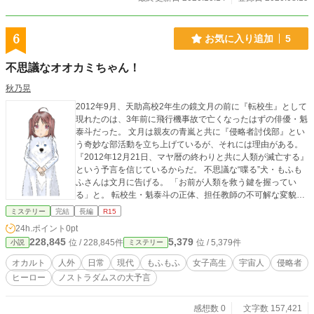
6
お気に入り追加
5
不思議なオオカミちゃん！
秋乃晃
2012年9月、天助高校2年生の鏡文月の前に『転校生』として
現れたのは、3年前に飛行機事故で亡くなったはずの俳優・魁
泰斗だった。 文月は親友の青嵐と共に『侵略者討伐部』とい
う奇妙な部活動を立ち上げているが、それには理由がある。
『2012年12月21日、マヤ暦の終わりと共に人類が滅亡する』
という予言を信じているからだ。 不思議な“喋る”犬・もふも
ふさんは文月に告げる。 「お前が人類を救う鍵を握ってい
る」と。 転校生・魁泰斗の正体、担任教師の不可解な変貌、
学校に漂う異様な気配、2012年12月21日まで、あと3ヶ月
ミステリー
完結
長編
R15
——。 果たして、本当の敵は誰なのか？ 平凡な女子高生に、
24h.ポイント
0pt
世界は救えるのか？ ごく普通の高校・天助高校に隠されてい
228,845
5,379
位 / 228,845件
位 / 5,379件
小説
ミステリー
た秘密とは？ 学園×ホラー×ミステリー×SF すべてのジャンル
が交差する、なんでもありな青春終末小説！ ＊ 1999年7の
オカルト
人外
日常
現代
もふもふ
女子高生
宇宙人
侵略者
月、 空から恐怖の大王が来るだろう！ アンゴルモアの大王を
ヒーロー
ノストラダムスの大予言
蘇らせ、 マルスの前後に首尾よく支配するために。 > 百詩篇
第10巻72番(ノストラダムスの大予言より) ＊ やあ（´・ω・
｀) ようこそ、バーボンハウスへ。 このテキーラはサービス
感想数 0
文字数 157,421