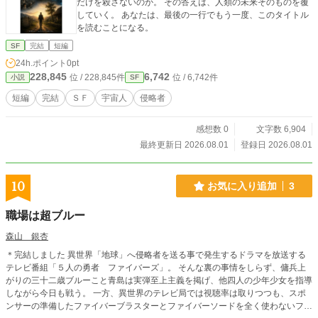
だけを殺さないのか。 その答えは、人類の未来そのものを覆
していく。 あなたは、最後の一行でもう一度、このタイトル
を読むことになる。
SF
完結
短編
24h.ポイント
0pt
228,845
6,742
位 / 228,845件
位 / 6,742件
小説
SF
短編
完結
ＳＦ
宇宙人
侵略者
感想数 0
文字数 6,904
最終更新日 2026.08.01
登録日 2026.08.01
10
お気に入り追加
3
職場は超ブルー
森山 銀杏
＊完結しました 異世界「地球」へ侵略者を送る事で発生するドラマを放送する
テレビ番組「５人の勇者 ファイバーズ」。 そんな裏の事情をしらず、傭兵上
がりの三十二歳ブルーこと青島は実弾至上主義を掲げ、他四人の少年少女を指導
しながら今日も戦う。 一方、異世界のテレビ局では視聴率は取りつつも、スポ
ンサーの準備したファイバーブラスターとファイバーソードを全く使わないファ