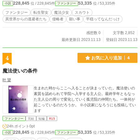
228,845
53,335
位 / 228,845件
位 / 53,335件
小説
ファンタジー
ファンタジー
転生聖女
魔法少女
スカウト
異世界からの逃避者たち
侵略者
願い事
平穏ってなんだっけ
感想数 0
文字数 2,852
最終更新日 2023.11.13
登録日 2023.11.13
4
お気に入り追加
4
魔法使いの条件
叶 望
生まれた時からここへ入ることが決まっていた。魔法使いの
素質を認められて学院へ入学する主人公。最終学年ともなっ
た主人公の周りで変化していく孤児院の仲間たち。一体何が
起こっているのだろうか。 ※小説家になろうにも投稿してい
ます
ファンタジー
完結
短編
R15
24h.ポイント
0pt
228,845
53,335
位 / 228,845件
位 / 53,335件
小説
ファンタジー