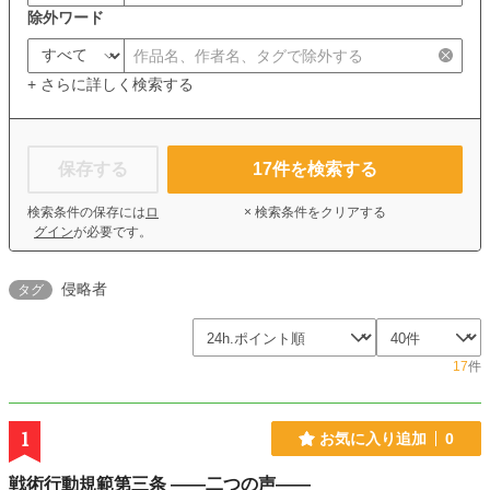
除外ワード
+ さらに詳しく検索する
保存する
17
件を検索する
検索条件の保存には
ロ
× 検索条件をクリアする
グイン
が必要です。
侵略者
タグ
17
件
1
お気に入り追加
0
戦術行動規範第三条 ――二つの声――