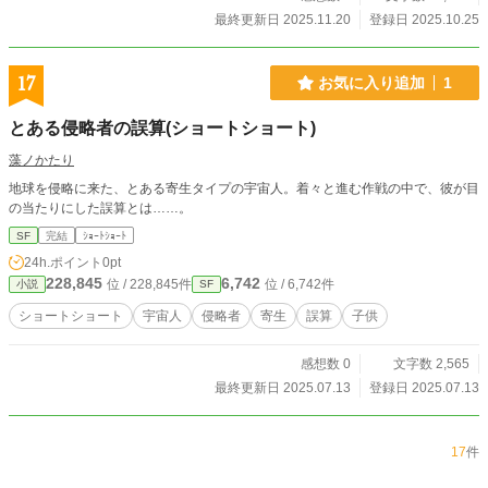
最終更新日 2025.11.20
登録日 2025.10.25
17
お気に入り追加
1
とある侵略者の誤算(ショートショート)
藻ノかたり
地球を侵略に来た、とある寄生タイプの宇宙人。着々と進む作戦の中で、彼が目
の当たりにした誤算とは……。
SF
完結
ｼｮｰﾄｼｮｰﾄ
24h.ポイント
0pt
228,845
6,742
位 / 228,845件
位 / 6,742件
小説
SF
ショートショート
宇宙人
侵略者
寄生
誤算
子供
感想数 0
文字数 2,565
最終更新日 2025.07.13
登録日 2025.07.13
17
件