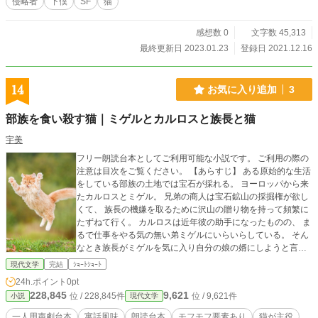
侵略者
下僕
SF
猫
感想数 0
文字数 45,313
最終更新日 2023.01.23
登録日 2021.12.16
14
お気に入り追加
3
部族を食い殺す猫｜ミゲルとカルロスと族長と猫
宇美
フリー朗読台本としてご利用可能な小説です。 ご利用の際の
注意は目次をご覧ください。 【あらすじ】 ある原始的な生活
をしている部族の土地では宝石が採れる。 ヨーロッパから来
たカルロスとミゲル。 兄弟の商人は宝石鉱山の採掘権が欲し
くて、 族長の機嫌を取るために沢山の贈り物を持って頻繁に
たずねて行く。 カルロスは近年彼の助手になったものの、 ま
るで仕事をやる気の無い弟ミゲルにいらいらしている。 そん
なとき族長がミゲルを気に入り自分の娘の婿にしようと言い
出す。 族長と親戚になれば採掘権がもらえるに違いないと思
現代文学
完結
ｼｮｰﾄｼｮｰﾄ
ったカルロスは、 ミゲルの意見も聞かずに勝手に縁談をすす
24h.ポイント
0pt
めてしまう。
228,845
9,621
位 / 228,845件
位 / 9,621件
小説
現代文学
一人用声劇台本
寓話風味
朗読台本
モフモフ要素あり
猫が主役