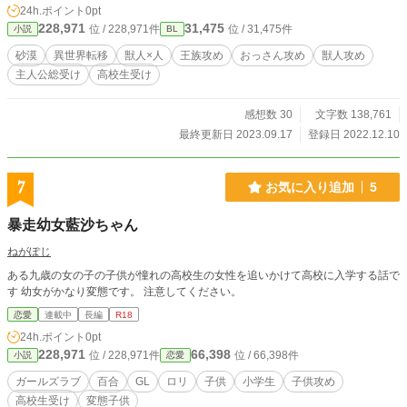
24h.ポイント
0pt
い。 （末尾に【※】表記があるものは性描写アリ。【*】表記は微エロです）
228,971
31,475
位 / 228,971件
位 / 31,475件
小説
BL
砂漠
異世界転移
獣人×人
王族攻め
おっさん攻め
獣人攻め
主人公総受け
高校生受け
感想数 30
文字数 138,761
最終更新日 2023.09.17
登録日 2022.12.10
7
お気に入り追加
5
暴走幼女藍沙ちゃん
ねがぽじ
ある九歳の女の子の子供が憧れの高校生の女性を追いかけて高校に入学する話で
す 幼女がかなり変態です。 注意してください。
恋愛
連載中
長編
R18
24h.ポイント
0pt
228,971
66,398
位 / 228,971件
位 / 66,398件
小説
恋愛
ガールズラブ
百合
GL
ロリ
子供
小学生
子供攻め
高校生受け
変態子供