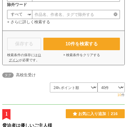
除外ワード
+ さらに詳しく検索する
保存する
10
件を検索する
検索条件の保存には
ロ
× 検索条件をクリアする
グイン
が必要です。
高校生受け
タグ
10
件
1
お気に入り追加
216
脅迫者は優しいご主人様