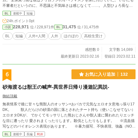
ム。 全身真っ黒な彼はクリムゾンのオペラマスクを身に付けていた。 いかにも
不審者だというのに、不思議と不気味さは感じなくて……。 人型ひょろ長な仮
面人外さん×一般男子高校生 のゆったりほのぼのとしたちょっぴり奇妙なお話。
BL
連載中
短編
pixiv掲載作品です。 アルファポリスの方でも随時更新・投稿予定。
24h.ポイント
0pt
228,971
31,475
位 / 228,971件
位 / 31,475件
小説
BL
BL
短編
人外×人間
人外
ほのぼの
高校生受け
感想数 0
文字数 14,089
最終更新日 2023.02.16
登録日 2023.02.11
6
お気に入り追加
132
砂海渡るは獣王の喊声-異世界日帰り漫遊記異説-
御結頂戴
無表情系で後に甘々な熊獣人のオッサン×おバカで元気なエロオタ意地っ張り17
DK。 獣人だらけの砂漠の国に落とされたチート持ち（使いこなせてない）
エロオタDKが、 でかくてモッサリした熊おじさんや獣人達に襲われたりエッチ
な目に遭ったり 愛されまくったりします。殺伐としたりもします。 ※流血描
写などのバイオレンス表現があります。 ※暴力描写、不快表現、強姦（NO挿
入）描写が有ります。 ※拙作【異世界日帰り漫遊記】の異説外伝です。本編
BL
連載中
長編
R18
とは異なるカップリング（性描写あり）が主題になっていますのでご注意くださ