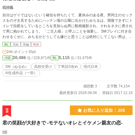
鳴神楓
自分はゲイではないという確信を持ちたくて、夏休みのある夜、男同士のセック
スをのぞき見するためにハッテン場の公園に出かけたみちるは、我慢できずにト
イレで自慰をしているところを見知らぬ男に動画撮影され、それをネタに脅され
て男に抱かれてしまう。 「ご主人様」と呼ぶことを強要し、SMプレイに付き合
わせるくせに、みちるがどうしても嫌だと思うことは絶対にしてこない男は、S
にしては優しすぎるように思えて……？ ◆七森みちる（ななもり みちる）
BL
完結
長編
R18
……本作の主人公。有名私立高校の２年生。中背やや華奢。根は真面目なのに、
24h.ポイント
35pt
無理にちょっと悪ぶっているタイプ。一人称は普段は俺、プレイ時は僕。 ◆
20,486
5,115
位 / 228,971件
位 / 31,475件
小説
BL
ご主人様＝平岡理一（ひらおか りいち）……自慰動画でみちるを脅している
男。整った顔立ちで常に丁寧語。中肉高身長。一人称は私。（名前は中盤まで出
SM（ぬるめ）
高校生受け
丁寧語S攻め
現代日本
てきません） ◆ ☆★は性描写あり。他サイトにも投稿。番外編から生成AIを
AI生成作品（一部）
使用。
感想数 3
文字数 74,154
最終更新日 2026.08.06
登録日 2017.12.19
2
お気に入り追加
205
君の笑顔が大好きで -モテないオレとイケメン親友の恋-
mii