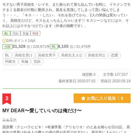
モテない男子高校生・レイキ。また振られて落ち込んでいる時に、イケメンでモ
テまくる親友の行動に翻弄され、親友を意識してしまって思い悩んでしま
う・・・。 「キス・・・したい」 それを告げてから、2人の関係は変わってい
く。 高校生だけど、キスもえっちもしちゃいます♡ キスシーンなどには※、そ
れ以上には※※をつけています（作者の独断です）。
BL
完結
長編
R18
24h.ポイント
14pt
31,328
8,105
位 / 228,971件
位 / 31,475件
小説
BL
BL
高校生受け
高校生男子
高校生主人公
高校生同士
恋愛
同級生
長編
完結
感想数 0
文字数 127,527
最終更新日 2020.07.02
登録日 2020.05.18
3
お気に入り追加
9
MY DEAR〜愛していいのは俺だけ〜
シェリー
国原響〈クニハラヒビキ〉×有瀬李凰〈アリセリオ〉のとある拗らせ日の話。 高
校生の李凰は社会人の響との歳の壁が不安で仕方ない。最近気に入らないこと