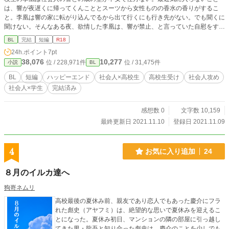
は、響が夜遅くに帰ってくんこととスーツから女性ものの香水の香りがするこ
と。李凰は響の家に転がり込んでるから出て行くにも行き先がない。でも聞くに
聞けない。そんなある夜、欲情した李凰は、響が禁止、と言っていた自慰をす
る。夢中になっていた李凰は響が帰宅したことに気づかずに_______。 ⚠︎r-18
BL
完結
短編
R18
描写(受けの自慰描写等)あり。
24h.ポイント
7pt
38,076
10,277
位 / 228,971件
位 / 31,475件
小説
BL
BL
短編
ハッピーエンド
社会人×高校生
高校生受け
社会人攻め
社会人×学生
完結済み
感想数 0
文字数 10,159
最終更新日 2021.11.10
登録日 2021.11.09
4
お気に入り追加
24
８月のイルカ達へ
狗嵜ネムリ
高校最後の夏休み前、親友であり恋人でもあった慶介にフラ
れた彪史（アヤフミ）は、絶望的な思いで夏休みを迎えるこ
とになった。夏休み初日、マンションの隣の部屋に引っ越し
てきた男・龍吾と知り合った彪史は、慶介のことを少しでも