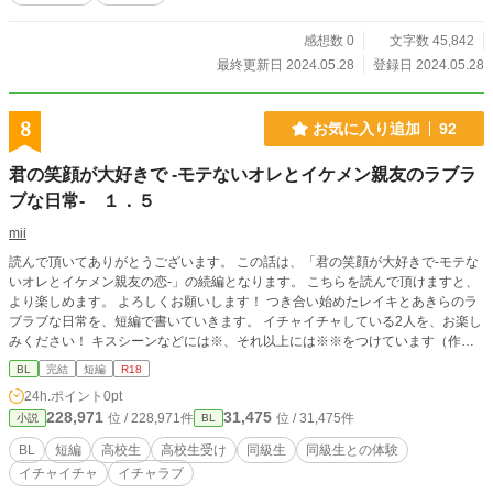
感想数 0
文字数 45,842
最終更新日 2024.05.28
登録日 2024.05.28
8
お気に入り追加
92
君の笑顔が大好きで -モテないオレとイケメン親友のラブラ
ブな日常- １．５
mii
読んで頂いてありがとうございます。 この話は、「君の笑顔が大好きで-モテな
いオレとイケメン親友の恋-」の続編となります。 こちらを読んで頂けますと、
より楽しめます。 よろしくお願いします！ つき合い始めたレイキとあきらのラ
ブラブな日常を、短編で書いていきます。 イチャイチャしている2人を、お楽し
みください！ キスシーンなどには※、それ以上には※※をつけています（作者
の独断です）。
BL
完結
短編
R18
24h.ポイント
0pt
228,971
31,475
位 / 228,971件
位 / 31,475件
小説
BL
BL
短編
高校生
高校生受け
同級生
同級生との体験
イチャイチャ
イチャラブ