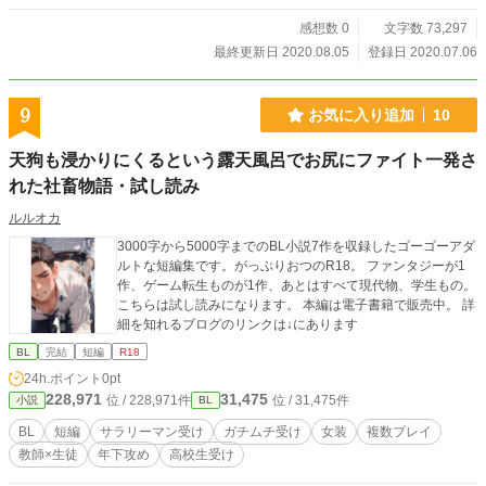
感想数 0
文字数 73,297
最終更新日 2020.08.05
登録日 2020.07.06
9
お気に入り追加
10
天狗も浸かりにくるという露天風呂でお尻にファイト一発さ
れた社畜物語・試し読み
ルルオカ
3000字から5000字までのBL小説7作を収録したゴーゴーアダ
ルトな短編集です。がっぷりおつのR18。 ファンタジーが1
作、ゲーム転生ものが1作、あとはすべて現代物、学生もの。
こちらは試し読みになります。 本編は電子書籍で販売中。 詳
細を知れるブログのリンクは↓にあります
BL
完結
短編
R18
24h.ポイント
0pt
228,971
31,475
位 / 228,971件
位 / 31,475件
小説
BL
BL
短編
サラリーマン受け
ガチムチ受け
女装
複数プレイ
教師×生徒
年下攻め
高校生受け