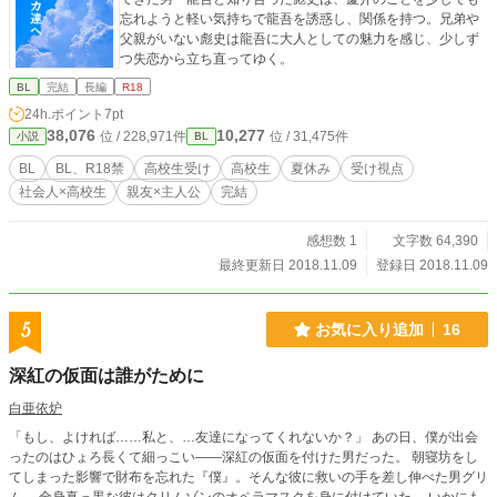
忘れようと軽い気持ちで龍吾を誘惑し、関係を持つ。兄弟や
父親がいない彪史は龍吾に大人としての魅力を感じ、少しず
つ失恋から立ち直ってゆく。
BL
完結
長編
R18
24h.ポイント
7pt
38,076
10,277
位 / 228,971件
位 / 31,475件
小説
BL
BL
BL、R18禁
高校生受け
高校生
夏休み
受け視点
社会人×高校生
親友×主人公
完結
感想数 1
文字数 64,390
最終更新日 2018.11.09
登録日 2018.11.09
5
お気に入り追加
16
深紅の仮面は誰がために
白亜依炉
「もし、よければ……私と、…友達になってくれないか？」 あの日、僕が出会
ったのはひょろ長くて細っこい――深紅の仮面を付けた男だった。 朝寝坊をし
てしまった影響で財布を忘れた『僕』。そんな彼に救いの手を差し伸べた男グリ