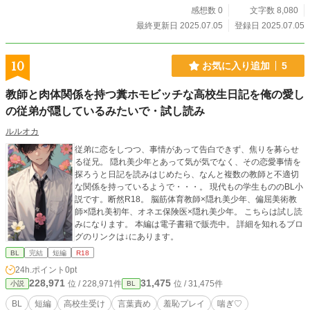
感想数 0
文字数 8,080
最終更新日 2025.07.05
登録日 2025.07.05
10
お気に入り追加
5
教師と肉体関係を持つ糞ホモビッチな高校生日記を俺の愛し
の従弟が隠しているみたいで・試し読み
ルルオカ
従弟に恋をしつつ、事情があって告白できず、焦りを募らせ
る従兄。 隠れ美少年とあって気が気でなく、その恋愛事情を
探ろうと日記を読みはじめたら、なんと複数の教師と不適切
な関係を持っているようで・・・。 現代もの学生もののBL小
説です。断然R18。 脳筋体育教師×隠れ美少年、偏屈美術教
師×隠れ美初年、オネエ保険医×隠れ美少年。 こちらは試し読
みになります。 本編は電子書籍で販売中。 詳細を知れるブロ
グのリンクは↓にあります。
BL
完結
短編
R18
24h.ポイント
0pt
228,971
31,475
位 / 228,971件
位 / 31,475件
小説
BL
BL
短編
高校生受け
言葉責め
羞恥プレイ
喘ぎ♡