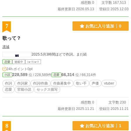
感想数 0
文字数 167,513
最終更新日 2026.05.13
登録日 2025.12.03
7
お気に入り追加
0
歌って？
凛城
2025.5月3時間ほどで作詞。まだ続
恋愛
連載中
ｼｮｰﾄｼｮｰﾄ
24h.ポイント
0pt
228,589
66,314
位 / 228,589件
位 / 66,314件
小説
恋愛
作詞
作詞家
作詞/作曲
作曲募集中
歌い手
声優
vtuber
恋愛
官能小説
セックス描写
感想数 0
文字数 230
最終更新日 2025.11.21
登録日 2025.11.21
8
お気に入り追加
1