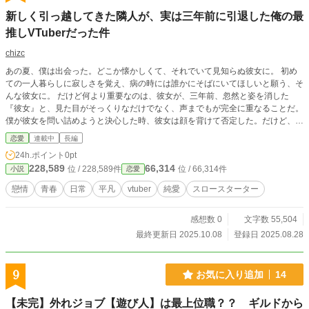
新しく引っ越してきた隣人が、実は三年前に引退した俺の最
推しVTuberだった件
chizc
あの夏、僕は出会った。どこか懐かしくて、それでいて見知らぬ彼女に。 初め
ての一人暮らしに寂しさを覚え、病の時には誰かにそばにいてほしいと願う、そ
んな彼女に。 だけど何より重要なのは、彼女が、三年前、忽然と姿を消した
『彼女』と、見た目がそっくりなだけでなく、声までもが完全に重なることだ。
僕が彼女を問い詰めようと決心した時、彼女は顔を背けて否定した。だけど、そ
の一瞬、恐怖に染まった彼女の横顔が、僕の脳裏に焼き付いて離れない。 物事
恋愛
連載中
長編
は、見た目ほど単純ではないのかもしれない。 君のことを、もう少しだけ、教
24h.ポイント
0pt
えてくれないか。藤原さん。
228,589
66,314
位 / 228,589件
位 / 66,314件
小説
恋愛
戀情
青春
日常
平凡
vtuber
純愛
スロースターター
感想数 0
文字数 55,504
最終更新日 2025.10.08
登録日 2025.08.28
9
お気に入り追加
14
【未完】外れジョブ【遊び人】は最上位職？？ ギルドから