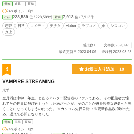
える前に、もっと昔の様に配信がしたいと思い。その気持ちを胸に新たに出来た
青春
連載中
長編
仲間たちとvtuber界隈のトップを目指す物語。 この小説はカクヨムや小説家に
24h.ポイント
0pt
なろう・ノベルアップ＋・ハーメルン・ノベルピアでも掲載されています。
228,589
7,913
位 / 228,589件
位 / 7,913件
小説
青春
恋愛
日常
コメディ
美少女
vtuber
ラブコメ
妹
シスコン
炎上
感想数 0
文字数 239,097
最終更新日 2023.04.06
登録日 2023.03.23
5
お気に入り追加
18
VAMPIRE STREAMING
未羊
空月満は中学一年生。とあるアバター配信者のファンである。 その配信者に憧
れてその世界に飛び込もうとした満だったが、そのことが彼を数奇な運命へと導
くことになってしまうのだった。 ※カクヨム先行公開中 ※更新作品数抑制のた
め、遅れて公開となりました
青春
完結
長編
24h.ポイント
0pt