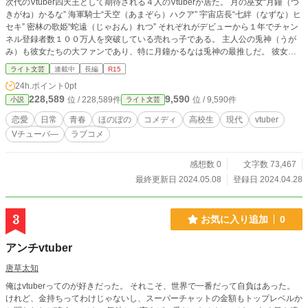
次代のVtuber四天王として期待される４人のVtuberが居た。 月の巫女“月鐘（つ
きがね）かるな” 海軍騎士“天空（あまぞら）ハクア” 宇宙店長“七絆（なずな）ヒ
セキ” 密林の歌姫“蛇遠（じゃおん）れつ” それぞれがデビューから１年でチャン
ネル登録者数１００万人を突破している売れっ子である。 主人公の兎神（うが
み）も彼女たちの大ファンであり、特に月鐘かるなは兎神の最推しだ。 彼女た
ちにはある噂があった。 それは『全員が同じ高校に在籍しているのでは？』と
ライト文芸
連載中
長編
R15
いう噂だ。 根も葉もない噂だと兎神は笑い飛ばすが、徐々にその噂が真実であ
24h.ポイント
0pt
ると知ることになる。
228,589
9,590
位 / 228,589件
位 / 9,590件
小説
ライト文芸
恋愛
日常
青春
ほのぼの
コメディ
高校生
現代
vtuber
Vチューバ―
ラブコメ
感想数 0
文字数 73,467
最終更新日 2024.05.08
登録日 2024.04.28
3
お気に入り追加
0
アンチvtuber
唐草太知
俺はvtuberってのが好きだった。 それこそ、世界で一番だって自負はあった。
けれど、金持ちってわけじゃないし、スーパーチャットの金額もトップレベルか