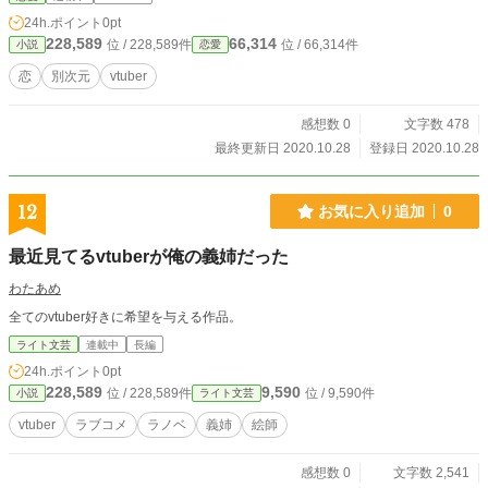
24h.ポイント
0pt
228,589
66,314
位 / 228,589件
位 / 66,314件
小説
恋愛
恋
別次元
vtuber
感想数 0
文字数 478
最終更新日 2020.10.28
登録日 2020.10.28
12
お気に入り追加
0
最近見てるvtuberが俺の義姉だった
わたあめ
全てのvtuber好きに希望を与える作品。
ライト文芸
連載中
長編
24h.ポイント
0pt
228,589
9,590
位 / 228,589件
位 / 9,590件
小説
ライト文芸
vtuber
ラブコメ
ラノベ
義姉
絵師
感想数 0
文字数 2,541