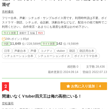
混ぜ
市村優衣
フリー台本。声劇・シチュボ・サンプルボイス用です。利用時申請は不要。ボイ
スドラマ・朗読、シチュボ。会話劇、演劇台本などなど。配信その他で無料でご
利用ください。 自作発言・あまりにも過度な改変はおやめ下さい。
ライト文芸
連載中
短編
R15
24h.ポイント
85pt
11,649
142
位 / 228,589件
位 / 9,590件
小説
ライト文芸
日常
声劇台本
声優
コメディ
vtuber
朗読
朗読用台本
シチュエーション台本
シチュエーションボイス
ボイスドラマ台本
感想数 0
文字数 28,436
最終更新日 2024.09.14
登録日 2022.07.13
2
お気に入り追加
4
間違いなくＶtuber四天王は俺の高校にいる！
空松蓮司