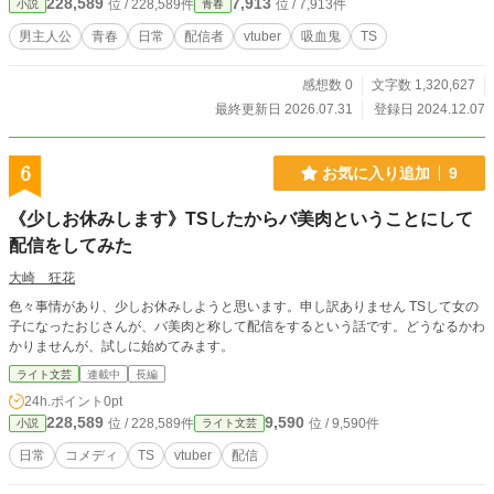
228,589
7,913
位 / 228,589件
位 / 7,913件
小説
青春
男主人公
青春
日常
配信者
vtuber
吸血鬼
TS
感想数 0
文字数 1,320,627
最終更新日 2026.07.31
登録日 2024.12.07
6
お気に入り追加
9
《少しお休みします》TSしたからバ美肉ということにして
配信をしてみた
大崎 狂花
色々事情があり、少しお休みしようと思います。申し訳ありません TSして女の
子になったおじさんが、バ美肉と称して配信をするという話です。どうなるかわ
かりませんが、試しに始めてみます。
ライト文芸
連載中
長編
24h.ポイント
0pt
228,589
9,590
位 / 228,589件
位 / 9,590件
小説
ライト文芸
日常
コメディ
TS
vtuber
配信