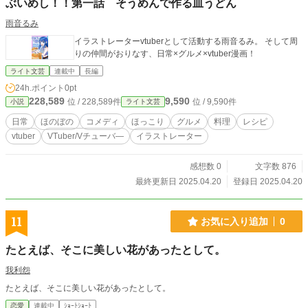
ぶいめし！！第一話 そうめんで作る皿うどん
雨音るみ
イラストレーターvtuberとして活動する雨音るみ。 そして周
りの仲間がおりなす、日常×グルメ×vtuber漫画！
ライト文芸
連載中
長編
24h.ポイント
0pt
228,589
9,590
位 / 228,589件
位 / 9,590件
小説
ライト文芸
日常
ほのぼの
コメディ
ほっこり
グルメ
料理
レシピ
vtuber
VTuber/Vチューバ―
イラストレーター
感想数 0
文字数 876
最終更新日 2025.04.20
登録日 2025.04.20
11
お気に入り追加
0
たとえば、そこに美しい花があったとして。
我利怨
たとえば、そこに美しい花があったとして。
恋愛
連載中
ｼｮｰﾄｼｮｰﾄ