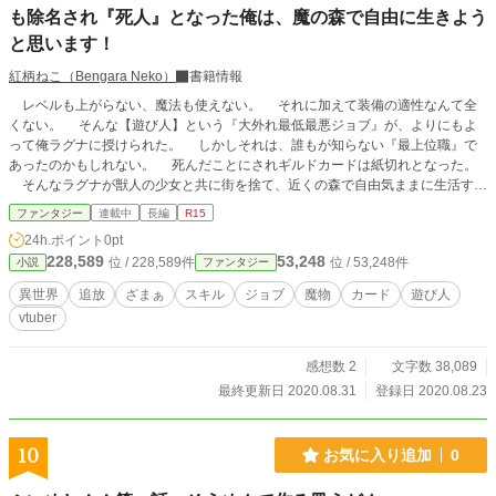
も除名され『死人』となった俺は、魔の森で自由に生きよう
と思います！
紅柄ねこ（Bengara Neko）
書籍情報
レベルも上がらない、魔法も使えない。 それに加えて装備の適性なんて全
くない。 そんな【遊び人】という『大外れ最低最悪ジョブ』が、よりにもよ
って俺ラグナに授けられた。 しかしそれは、誰もが知らない『最上位職』で
あったのかもしれない。 死んだことにされギルドカードは紙切れとなった。
そんなラグナが獣人の少女と共に街を捨て、近くの森で自由気ままに生活する
ほのぼのストーリー。
ファンタジー
連載中
長編
R15
24h.ポイント
0pt
228,589
53,248
位 / 228,589件
位 / 53,248件
小説
ファンタジー
異世界
追放
ざまぁ
スキル
ジョブ
魔物
カード
遊び人
vtuber
感想数 2
文字数 38,089
最終更新日 2020.08.31
登録日 2020.08.23
10
お気に入り追加
0