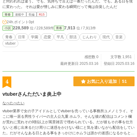
と問われれば違う。 でも、気持ちで言えば一番だったんだ。 でも。ある日を境
に変わった。 それは愛が憎しみに変わる瞬間だって俺は自覚したんだ
青春
連載中
長編
R15
24h.ポイント
0pt
228,589
7,913
位 / 228,589件
位 / 7,913件
小説
青春
青春
日常
学園
恋愛
平凡
部活
じんわり
現代
音楽
vtuber
感想数 0
文字数 1,951
最終更新日 2025.03.16
登録日 2025.03.16
4
お気に入り追加
51
vtuberさんただいま炎上中
なべたべたい
vtuber業界で女の子アイドルとしてvtuberを売っている事務所ユメノミライ。そ
こに唯一居る男性ライバーの主人公九重 ホムラ。そんな彼の配信はコメント欄
が荒れに荒れその9割以上が罵詈雑言で埋められている。だが彼もその事を仕方
ないと感じ出来るだけ周りに迷惑をかけない様にと気を遣いながら配信をしてい
た。だがそんなある日とある事をきっかけにホムラは誰かの迷惑になるかもと考