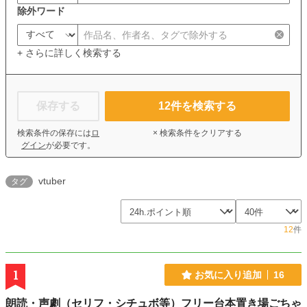
除外ワード
+ さらに詳しく検索する
保存する
12
件を検索する
検索条件の保存には
ロ
× 検索条件をクリアする
グイン
が必要です。
vtuber
タグ
12
件
1
お気に入り追加
16
朗読・声劇（セリフ・シチュボ等）フリー台本置き場ごちゃ