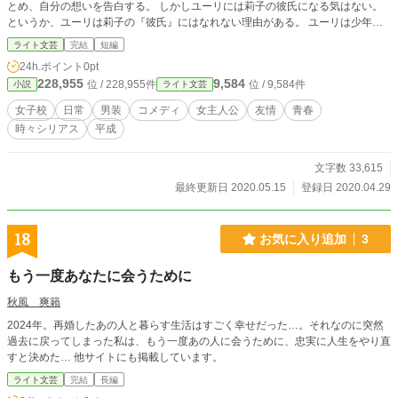
とめ、自分の想いを告白する。 しかしユーリには莉子の彼氏になる気はない。
というか、ユーリは莉子の『彼氏』にはなれない理由がある。 ユーリは少年で
はなく、少女だった。 一度はユーリあきらめた莉子だが、彼もとい彼女の持つ
ライト文芸
完結
短編
不思議な雰囲気に惹かれてしまった莉子は『恋人』がだめなら『友達』になれば
24h.ポイント
0pt
いいと思いなおす。 ユーリも、友達ならかまわないと承諾する。 友達づきあい
228,955
9,584
位 / 228,955件
位 / 9,584件
小説
ライト文芸
をするようなったユーリは、莉子にやさしく接する。 だがユーリは莉子に「本
当の秘密」を話していない。そのため、ユーリは……
女子校
日常
男装
コメディ
女主人公
友情
青春
時々シリアス
平成
文字数 33,615
最終更新日 2020.05.15
登録日 2020.04.29
18
お気に入り追加
3
もう一度あなたに会うために
秋風 爽籟
2024年。再婚したあの人と暮らす生活はすごく幸せだった…。それなのに突然
過去に戻ってしまった私は、もう一度あの人に会うために、忠実に人生をやり直
すと決めた… 他サイトにも掲載しています。
ライト文芸
完結
長編