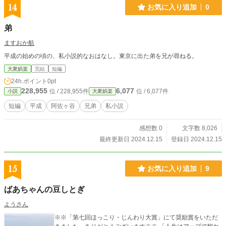
14
お気に入り追加
0
弟
ますおか航
平成の始めの頃の、私小説的なおはなし。東京に出た弟を兄が尋ねる。
大衆娯楽
完結
短編
24h.ポイント
0pt
228,955
6,077
位 / 228,955件
位 / 6,077件
小説
大衆娯楽
短編
平成
阿佐ヶ谷
兄弟
私小説
感想数 0
文字数 8,026
最終更新日 2024.12.15
登録日 2024.12.15
15
お気に入り追加
9
ばあちゃんの豆しとぎ
ようさん
※※「第七回ほっこり・じんわり大賞」にて奨励賞をいただ