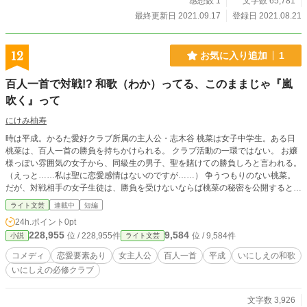
感想数 1
文字数 65,781
最終更新日 2021.09.17
登録日 2021.08.21
12
お気に入り追加
1
百人一首で対戦!? 和歌（わか）ってる、このままじゃ『嵐
吹く』って
にけみ柚寿
時は平成。かるた愛好クラブ所属の主人公・志木谷 桃菜は女子中学生。ある日
桃菜は、百人一首の勝負を持ちかけられる。 クラブ活動の一環ではない。 お嬢
様っぽい雰囲気の女子から、同級生の男子、聖を賭けての勝負しろと言われる。
（えっと……私は聖に恋愛感情はないのですが……） 争うつもりのない桃菜。
だが、対戦相手の女子生徒は、勝負を受けないならば桃菜の秘密を公開すると宣
言。 困った桃菜は、お嬢様から目をつけられ、もっと困っている美少年、聖
ライト文芸
連載中
短編
（ちょっと気弱）とともに百人一首の修行を開始するが！
24h.ポイント
0pt
228,955
9,584
位 / 228,955件
位 / 9,584件
小説
ライト文芸
コメディ
恋愛要素あり
女主人公
百人一首
平成
いにしえの和歌
いにしえの必修クラブ
文字数 3,926