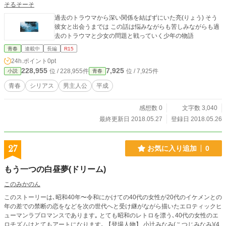
そるそーそ
過去のトラウマから深い関係を結ばずにいた亮(りょう) そう
彼女と出会うまでは この話は悩みながらも苦しみながらも過
去のトラウマと少女の問題と戦っていく少年の物語
青春
連載中
長編
R15
24h.ポイント
0pt
228,955
7,925
位 / 228,955件
位 / 7,925件
小説
青春
青春
シリアス
男主人公
平成
感想数 0
文字数 3,040
最終更新日 2018.05.27
登録日 2018.05.26
27
お気に入り追加
0
もう一つの白昼夢(ドリーム)
このみかのん
このストーリーは､昭和40年〜令和にかけての40代の女性が20代のイケメンとの
年の差での禁断の恋をなどを次の世代へと受け継がながら描いたエロティックヒ
ューマンラブロマンスであります｡ とても昭和のレトロを漂う､40代の女性のエ
ロチズムはとてもアートになります｡ 【登場人物】 小辻みなみ(こつじみなみ)(4