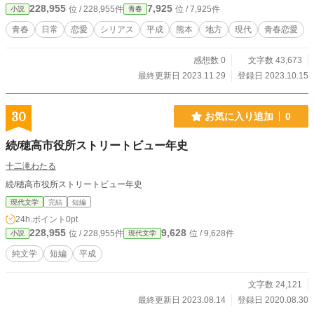
228,955
7,925
位 / 228,955件
位 / 7,925件
小説
青春
本地震以後、いろいろと変わってしまった熊本の風景を心の
なかでアップデートできず、1990年代後半のままとしまし
青春
日常
恋愛
シリアス
平成
熊本
地方
現代
青春恋愛
た。
感想数 0
文字数 43,673
最終更新日 2023.11.29
登録日 2023.10.15
30
お気に入り追加
0
続/穂高市役所ストリートビュー年史
十二滝わたる
続/穂高市役所ストリートビュー年史
現代文学
完結
短編
24h.ポイント
0pt
228,955
9,628
位 / 228,955件
位 / 9,628件
小説
現代文学
純文学
短編
平成
文字数 24,121
最終更新日 2023.08.14
登録日 2020.08.30