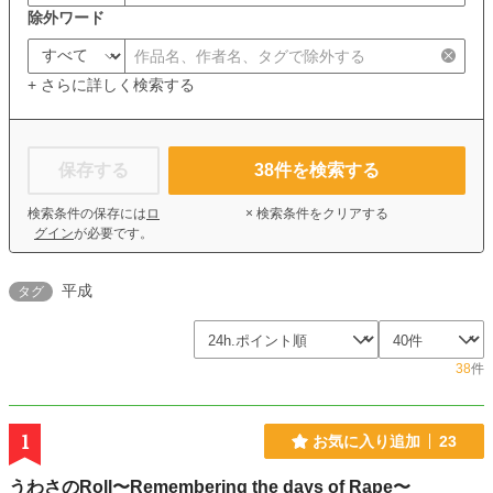
除外ワード
+ さらに詳しく検索する
保存する
38
件を検索する
検索条件の保存には
ロ
× 検索条件をクリアする
グイン
が必要です。
平成
タグ
38
件
1
お気に入り追加
23
うわさのRoll〜Remembering the days of Rape〜