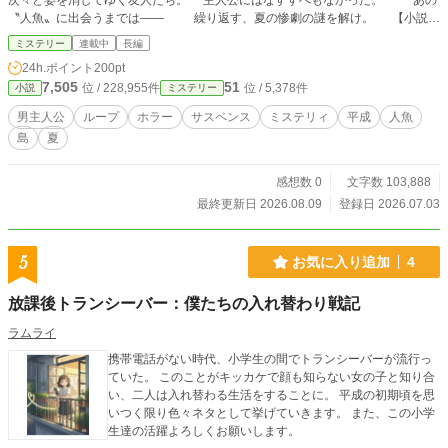
次々と姿を消してゆく友人たち。 主人公にはなすすべもなかった。 あの
〝人魚〟に出会うまでは―― 繰り返す、夏の惨劇の謎を解け。 【小説家
になろう、カクヨム、アルファポリスで掲載しています】
ミステリー
連載中
長編
24h.ポイント
200pt
7,505
51
位 / 228,955件
位 / 5,378件
小説
ミステリー
男主人公
ループ
ホラー
サスペンス
ミステリィ
平成
人魚
島
夏
感想数 0
文字数 103,888
最終更新日 2026.08.09
登録日 2026.07.03
5
お気に入り追加
4
放課後トランシーバー：僕たちの入れ替わり戦記
ラムライ
携帯電話がない時代、小学生の間でトランシーバーが流行っ
ていた。 このことがキッカケで顔も知らない女の子と知り合
い、二人は入れ替わる生活をすることに。 平成の初期頃を思
いつく限り色々ネタとして挙げていきます。 また、この小学
生達の活躍よろしくお願いします。