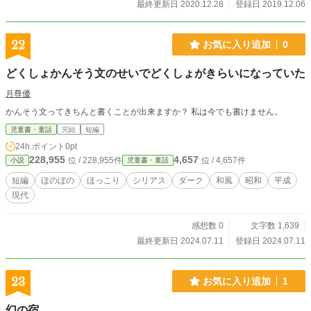
最終更新日 2020.12.28
登録日 2019.12.06
22
お気に入り追加
0
どくしょかんそう文のせいでどくしょがきらいになっていた
月尊優
かんそう文ってきちんと書くことが出来ますか？ 私は今でも書けません。
児童書・童話
完結
短編
24h.ポイント
0pt
228,955
4,657
位 / 228,955件
位 / 4,657件
小説
児童書・童話
短編
ほのぼの
ほっこり
シリアス
ダーク
和風
昭和
平成
現代
感想数 0
文字数 1,639
最終更新日 2024.07.11
登録日 2024.07.11
23
お気に入り追加
1
幻の宿