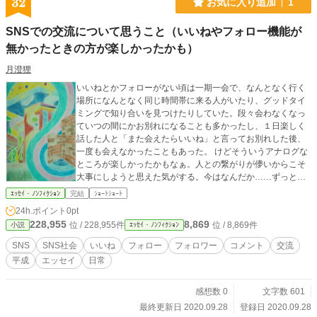
32
お気に入り追加
1
SNSでの交流について思うこと（いいねやフォロー機能が
無かったときの方が楽しかったかも）
月澄狸
いいねとかフォローがない頃は一期一会で、なんとなく行く
場所になんとなく同じ時間帯に来る人がいたり、グッドタイ
ミングで知り合いを見つけたりしていた。段々会わなくなっ
ていつの間にかお別れになることも多かったし、１日楽しく
話した人と「また会えたらいいね」と言ってお別れした後、
一度も会えなかったこともあった。 けどそういうアナログな
ところが楽しかったかもなぁ。人との繋がりが儚いからこそ
大事にしようと思えた気がする。今はなんだか……ずっと繋
がってはいるけれど、一つ一つの繋がりが希薄だ。私のいい
ｴｯｾｲ・ﾉﾝﾌｨｸｼｮﾝ
完結
ｼｮｰﾄｼｮｰﾄ
ねに心がこもっているのかどうか、相手のいいねがどういう
24h.ポイント
0pt
意味か、分からないままいいねを押し合っている。 いいねを
228,955
8,869
位 / 228,955件
位 / 8,869件
小説
ｴｯｾｲ・ﾉﾝﾌｨｸｼｮﾝ
押すのに１回５分かかるとしたら、１０人で５０分か。それ
を毎日繰り返す。相手の人はどう思っているんだろう。この
SNS
SNS社会
いいね
フォロー
フォロワー
コメント
交流
時間ってなんだろう。ふと空しくなってくる。
平成
エッセイ
日常
感想数 0
文字数 601
最終更新日 2020.09.28
登録日 2020.09.28