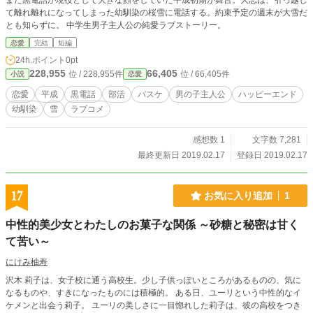
まだ黒電話が現役として大きな顔をしていた平成初期が舞台。大志は、引っ越し
の方言でネイティブ話者は百人程度（適当）であった事をつ
て離れ離れになってしまった幼馴染の桜雪に電話する。約束予定の週末が大雪だ
いでに申し添えておきます（豆知識）
とも知らずに。 中学生男子主人公の純愛ラブストーリー。
恋愛
完結
短編
24h.ポイント
0pt
228,955
66,405
位 / 228,955件
位 / 66,405件
小説
恋愛
恋愛
平成
黒電話
部活
バスケ
男の子主人公
ハッピーエンド
幼馴染
雪
ラブコメ
感想数 1
文字数 7,281
最終更新日 2019.02.17
登録日 2019.02.17
17
お気に入り追加
1
中性的美少女とわたしのお菓子な関係 ～砂糖と秘密は甘く
て苦い～
にけみ柚寿
沢木 莉子は、女子校に通う高校生。少し子供っぽいところがあるものの、気に
なるものや、すきになったものには積極的。 ある日、ユーリという中性的なイ
ケメンと出会う莉子。 ユーリの美しさに一目惚れした莉子は、彼の高校をつき