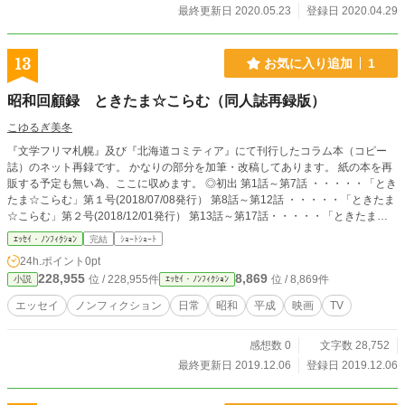
最終更新日 2020.05.23
登録日 2020.04.29
13
お気に入り追加
1
昭和回顧録 ときたま☆こらむ（同人誌再録版）
こゆるぎ美冬
『文学フリマ札幌』及び『北海道コミティア』にて刊行したコラム本（コピー
誌）のネット再録です。 かなりの部分を加筆・改稿してあります。 紙の本を再
販する予定も無い為、ここに収めます。 ◎初出 第1話～第7話 ・・・・・「とき
たま☆こらむ」第１号(2018/07/08発行） 第8話～第12話 ・・・・・「ときたま
☆こらむ」第２号(2018/12/01発行） 第13話～第17話・・・・・「ときたま☆
こらむ」第３号(2019/06/30発行） クリスマス番外編・・・・・ネットプリント
ｴｯｾｲ・ﾉﾝﾌｨｸｼｮﾝ
完結
ｼｮｰﾄｼｮｰﾄ
イベント「ペーパーウェル01」遅刻作品（2018/12/25発表）
24h.ポイント
0pt
228,955
8,869
位 / 228,955件
位 / 8,869件
小説
ｴｯｾｲ・ﾉﾝﾌｨｸｼｮﾝ
エッセイ
ノンフィクション
日常
昭和
平成
映画
TV
感想数 0
文字数 28,752
最終更新日 2019.12.06
登録日 2019.12.06