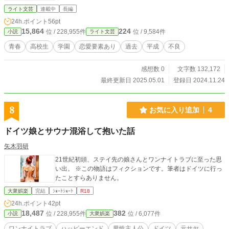
っ込まされ──”群青（ブルー・フロック）”の仲間入りをし
ライト文芸
連載中
長編
た。病気呼ばわりされて田舎に引っ越したら不良達と仲良く
24h.ポイント
56pt
なった、今はもうない群青の昔話。
15,864
224
位 / 228,955件
位 / 9,584件
小説
ライト文芸
青春
高校生
学園
恋愛要素あり
過去
平成
不良
感想数 0
文字数 132,172
最終更新日 2025.05.01
登録日 2024.11.24
8
お気に入り追加
4
ドイツ娘とサウナ混浴して抱いた話
矢木羽研
21世紀初頭、ステイ先の娘さんとワンナイトラブに至った思
い出。 ※この物語はフィクションです。筆者はドイツに行っ
たことすらありません。
大衆娯楽
完結
ｼｮｰﾄｼｮｰﾄ
R18
24h.ポイント
42pt
18,487
382
位 / 228,955件
位 / 6,077件
小説
大衆娯楽
ワンナイトラブ
ハッピーエンド
男性主人公
ドイツ
元サヤ