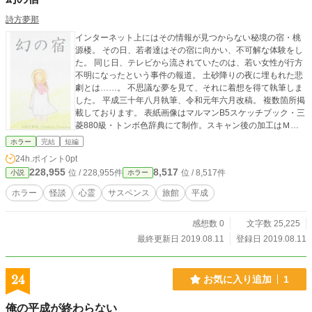
詩方夢那
インターネット上にはその情報が見つからない秘境の宿・桃
源楼。 その日、若者達はその宿に向かい、不可解な体験をし
た。 同じ日、テレビから流されていたのは、若い女性が行方
不明になったという事件の報道。 土砂降りの夜に埋もれた悲
劇とは……。 不思議な夢を見て、それに着想を得て執筆しま
した。 平成三十年八月執筆、令和元年六月改稿。 複数箇所掲
載しております。 表紙画像はマルマンB5スケッチブック・三
菱880級・トンボ色辞典にて制作。スキャン後の加工はＭＳ
ペイントとファイアアルパカ使用。書体はHG正楷書体PRO。
ホラー
完結
短編
無断転載・使用はご遠慮ください。
24h.ポイント
0pt
228,955
8,517
位 / 228,955件
位 / 8,517件
小説
ホラー
ホラー
怪談
心霊
サスペンス
旅館
平成
感想数 0
文字数 25,225
最終更新日 2019.08.11
登録日 2019.08.11
24
お気に入り追加
1
俺の平成が終わらない