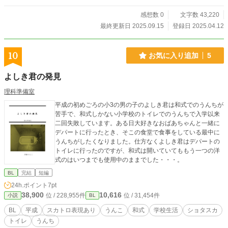
感想数 0
文字数 43,220
最終更新日 2025.09.15
登録日 2025.04.12
10
お気に入り追加
5
よしき君の発見
理科準備室
平成の初めごろの小3の男の子のよしき君は和式でのうんちが
苦手で、和式しかない小学校のトイレでのうんちで入学以来
二回失敗しています。ある日大好きなおばあちゃんと一緒に
デパートに行ったとき、そこの食堂で食事をしている最中に
うんちがしたくなりました。仕方なくよしき君はデパートの
トイレに行ったのですが、和式は開いていてももう一つの洋
式のはいつまでも使用中のままでした・・・。
BL
完結
短編
24h.ポイント
7pt
38,900
10,616
位 / 228,955件
位 / 31,454件
小説
BL
BL
平成
スカトロ表現あり
うんこ
和式
学校生活
ショタスカ
トイレ
うんち