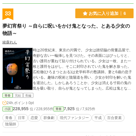
33
お気に入り追加
6
夢幻宵祭り ～自らに呪いをかけ鬼となった、とある少女の
物語～
綾森れん
時は20世紀末、東京の片隅で。 少女は踏切脇の骨董品屋で、
奇妙な古い一輪挿しを見つけた。その表面にはびっしりと、
古い護符が重ねて貼り付けられている。少女は一枚、また一
枚と護符をはがし、そこに封印されていた鬼を解き放った。
広松徹(ひろまつとおる)は史学科卒の塾講師。妻と6歳の息子
がいる。趣味の呪術と陰陽道を用い、少女が封印を解いた鬼
を退治した。しかしあろうことか、少女は消える寸前の鬼の
気を吸い取り、自らが鬼となってしまった。広松は鬼となっ
た少女を救うため、独自に調査をはじめる。 遥(ハルカ)は国
青春
完結
長編
文学科に通う私大一年生。リア充な学生生活夢見て大学デビ
24h.ポイント
0pt
ューを目指したものの、社交的な自分を演じられず疲れ果て
228,955
7,925
位 / 228,955件
位 / 7,925件
小説
青春
ている。現実逃避したくてしょうがないある日の夜、誰もい
ないはずの一人暮らしのアパートに、夜響(やきょう)と名乗る
青春
日常
恋愛
群像劇
現代ファンタジー
平成
百合要素
「鬼」があらわれた。夜響は空を飛び、月まで連れて行って
陰陽師
くれる。 百合子(ゆりこ)はロックバンド「Braking Jam(ブレ
イキングジャム)」のヴォーカリスト「アイ」に憧れる高校