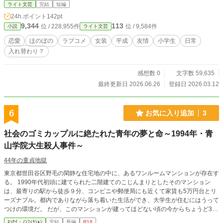
ライト文芸
完結
短編
24h.ポイント
142pt
9,344
113
位 / 228,955件
位 / 9,584件
小説
ライト文芸
恋愛
ほのぼの
ラブコメ
女装
平成
友情
小学生
日常
入れ替わり？
感想数 0
文字数 59,635
最終更新日 2026.06.26
登録日 2026.03.12
6
お気に入り追加
3
社会のゴミカップルに絶たれた青年の夢と命～1994年・青
山学院大生殺人事件～
44年の童貞地獄
東京都世田谷区野毛の閑静な住宅地の中に、あるワンルームマンションが存在す
る。 1990年代初頭に建てられた二階建てのこじんまりとしたそのマンション
は、最寄りの駅から徒歩９分、コンビニや郵便局にも近くて家賃も5万円台とリ
ーズナブル。都内でありながら落ち着いた生活ができ、大学生が住むにはうって
つけの環境だ。 だが、このマンションが建ってほどない頃の今からちょうど30
年前、二階の203号室で凄惨な殺人事件が起きていた。 殺されたのは、卒業を目
ｴｯｾｲ・ﾉﾝﾌｨｸｼｮﾝ
完結
長編
R18