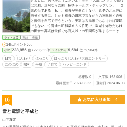
きました。ありがとうございます※※ 「人生はアップで観れ
ば悲劇、遠写なら喜劇 byチャールズ・チャップリン」 ２
児の母である「私」。祖母が突然亡くなり、真冬の北三陸に
帰省する事に。しかも祖母の遺志で昔ながらの三晩続く通夜
と葬儀を自宅で行うという。実家は古民家でもなければ豪邸
でもないごく普通の昭和築６ＳＫ住宅で、親戚や縁故だらけ
の田舎の葬式は最低でも百人以上の弔問客が集まるーーそん
な事できるの？？？ しかも平日ど真ん中で療育の必要な二
ライト文芸
完結
長編
男、遠距離出張中でどこか他人事の夫、と出発前から問題は
24h.ポイント
0pt
山積み。 １８歳まで過ごした実家、懐かしい顔ーーだが三
228,955
9,584
位 / 228,955件
位 / 9,584件
小説
ライト文芸
世代六人が寝泊まりし、早朝から近所の人から覚えてないよ
うな親戚までもが出入りする空間にプライバシーは無く、両
日常
じんわり
ほっこり
ほっこりじんわり大賞エントリー
親も娘に遠慮が無い。しかも知らない風習だらけでてんやわ
ほのぼの
昭和
平成
子育て
ハッピーエンド
んや。 親子、きょうだい、祖父母と孫ーー身内だからこそ
生じる感情のズレやぶつかり合い、誰にも気づいてもらえな
いお互いのトラウマ。そんな中、喪主の父と縁の下の力持ち
感想数 0
文字数 163,906
の母がまさかの仲違いで職務放棄？？？ 自由過ぎる旧友や
最終更新日 2024.08.23
登録日 2024.06.03
イケメン後輩との意外な再会ーー懐かしい人々の力を借りな
がら、家族で力を合わせて無事に祖母を送る事はできるの
か……？ ※２０００年代が舞台のフィクションです。 ※複数
16
お気に入り追加
4
の地方の風習や昭和、平成当時の暮らしぶりや昔話が出てき
ますが、研究や定説によるものではなく個人の回想によるも
雪と電話と平成と
のです。 ※会話文に方言や昭和当時の表現が出てきます。ご
容赦ください。 ※なお、某朝ドラで流行語となった「じぇじ
山下真響
ぇじぇ！」という感嘆詞について、番組放送前は地域限定型