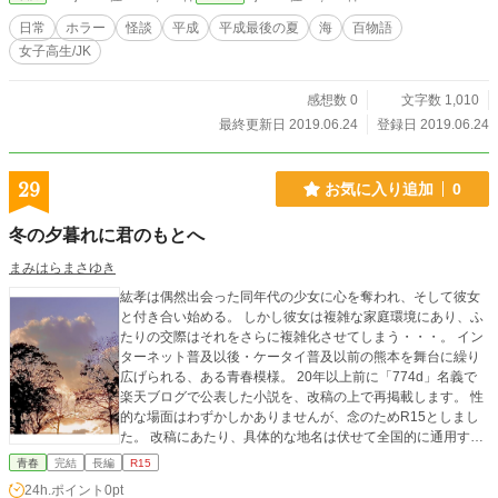
日常
ホラー
怪談
平成
平成最後の夏
海
百物語
女子高生/JK
感想数 0
文字数 1,010
最終更新日 2019.06.24
登録日 2019.06.24
29
お気に入り追加
0
冬の夕暮れに君のもとへ
まみはらまさゆき
紘孝は偶然出会った同年代の少女に心を奪われ、そして彼女
と付き合い始める。 しかし彼女は複雑な家庭環境にあり、ふ
たりの交際はそれをさらに複雑化させてしまう・・・。 イン
ターネット普及以後・ケータイ普及以前の熊本を舞台に繰り
広げられる、ある青春模様。 20年以上前に「774d」名義で
楽天ブログで公表した小説を、改稿の上で再掲載します。 性
的な場面はわずかしかありませんが、念のためR15としまし
た。 改稿にあたり、具体的な地名は伏せて全国的に通用する
舞台にしようと思いましたが、故郷・熊本への愛着と、方言
青春
完結
長編
R15
の持つ味わいは捨てがたく、そのままにしました。 また同様
24h.ポイント
0pt
に現在（2020年代）に時代を設定しようと思いましたが、熊