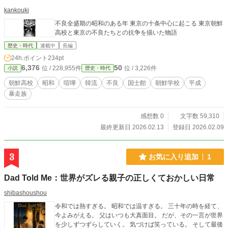
kankouki
不良全盛期の昭和のある年 東京の十条中心に起こる 東京朝鮮
高校と東京の不良たちとの抗争を描いた物語
歴史・時代
連載中
長編
24h.ポイント
234pt
6,376
50
位 / 228,955件
位 / 3,226件
小説
歴史・時代
朝鮮高校
昭和
喧嘩
韓流
不良
国士館
朝鮮学校
平成
暴走族
感想数 0
文字数 59,310
最終更新日 2026.02.13
登録日 2026.02.09
3
お気に入り追加
1
Dad Told Me：世界がズレる親子の正しくておかしい日常
shibashoushou
令和では熱すぎる。 昭和では温すぎる。 三十年の時を経て、
今よみがえる。 父はいつも大真面目。 だが、その一言が世界
を少しずつずらしていく。 気づけば笑っている。 そして最後