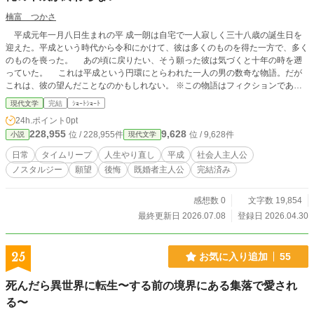
楠富 つかさ
平成元年一月八日生まれの平 成一朗は自宅で一人寂しく三十八歳の誕生日を
迎えた。平成という時代から令和にかけて、彼は多くのものを得た一方で、多く
のものを喪った。 あの頃に戻りたい、そう願った彼は気づくと十年の時を遡
っていた。 これは平成という円環にとらわれた一人の男の数奇な物語。だが
これは、彼の望んだことなのかもしれない。 ※この物語はフィクションであり
実在の人物団体地名とは関係ないものとしてお楽しみください。
現代文学
完結
ｼｮｰﾄｼｮｰﾄ
24h.ポイント
0pt
228,955
9,628
位 / 228,955件
位 / 9,628件
小説
現代文学
日常
タイムリープ
人生やり直し
平成
社会人主人公
ノスタルジー
願望
後悔
既婚者主人公
完結済み
感想数 0
文字数 19,854
最終更新日 2026.07.08
登録日 2026.04.30
25
お気に入り追加
55
死んだら異世界に転生〜する前の境界にある集落で愛され
る〜