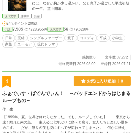
には、なぜか胸が少し温かい。 父と息子が過ごした平成初期
の一年。 堂々開幕。
現代文学
連載中
長編
24h.ポイント
200pt
7,505
56
位 / 228,955件
位 / 9,628件
小説
現代文学
日常
完結
シングルファーザー
親子
コメディ
平成
小学生
家族
ユーモア
現代ドラマ
感想数 0
文字数 37,272
最終更新日 2026.08.09
登録日 2026.07.21
4
お気に入り追加
0
ふぁでぃす・ばでんでぃん！ ～バッドエンドからはじまる
ループもの～
作一生一
【1999年、夏。世界は終わらなかった。でも、ループしていた】 東京から
遠く離れた南の島。 主人公は七年ぶりに島へと戻り、友人たちと楽しい夏を
過ごす。 だが、祭りの夜を境にすべてが変わってしまった。 何かに怯え、