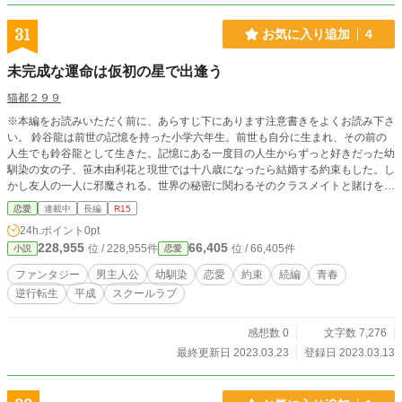
31
お気に入り追加
4
未完成な運命は仮初の星で出逢う
猫都２９９
※本編をお読みいただく前に、あらすじ下にあります注意書きをよくお読み下さ
い。 鈴谷龍は前世の記憶を持った小学六年生。前世も自分に生まれ、その前の
人生でも鈴谷龍として生きた。記憶にある一度目の人生からずっと好きだった幼
馴染の女の子、笹木由利花と現世では十八歳になったら結婚する約束もした。し
かし友人の一人に邪魔される。世界の秘密に関わるそのクラスメイトと賭けをす
る。由利花を守る為、彼女を好きじゃないフリをする事になる。十八歳になった
恋愛
連載中
長編
R15
時、約束は果たされるのだろうか。 ※注意※ 「やり直しの人生では我が子を抱
24h.ポイント
0pt
きしめたい！ ～後悔していた過去を変えていったら片想いしていた人たちと両
228,955
66,405
位 / 228,955件
位 / 66,405件
小説
恋愛
想いになりそうな気配だけど夫の事が気がかりです～」の続編的な小説になりま
す。なのでこの小説からお読みいただきますと「やり直しの～」のネタバレがあ
ファンタジー
男主人公
幼馴染
恋愛
約束
続編
青春
りますし（あらすじから既にあります）、「やり直しの～」を読んでいないと分
逆行転生
平成
スクールラブ
からない箇所もあるかもしれません。そして「やり直しの～」から主人公が交代
しています。
感想数 0
文字数 7,276
最終更新日 2023.03.23
登録日 2023.03.13