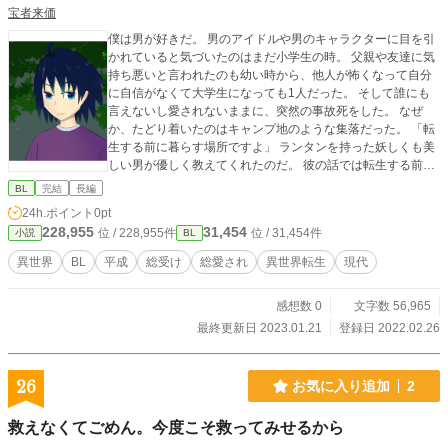
宝者来価
僕は男が好きだ。 男のアイドルや男のキャラクターに目を引
かれていると気づいたのはまだ小学生の時。 父親や友達に気
持ち悪いと言われたのも幼い時から、他人が怖くなって自分
に自信がなくて大学生になっても1人だった。 そして誰にも
言えないし愛されないままに、突然の事故死をした。 なぜ
か、たどり着いたのはキャンプ地のような集落だった。 「転
生する前に暮らす場所ですよ」 ランタンを持った妖しくも美
しい男が優しく教えてくれたのだ。 彼の話では転生する前に
ここで暮らしてから来世でどんな暮らしをしたいか決められ
BL
完結
長編
るとの事だった。 そして僕は彼に恋をした。 ※作中の時代は
24h.ポイント
0pt
平成の最中なのでホモという単語が出てきます
228,955
31,454
位 / 228,955件
位 / 31,454件
小説
BL
異世界
BL
平成
総受け
総愛され
異世界転生
現代
感想数 0
文字数 56,965
最終更新日 2023.01.21
登録日 2022.02.26
26
お気に入り追加
2
救えなくてごめん。今度こそ救ってみせるから