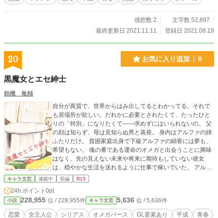
感想数 2
文字数 52,897
最終更新日 2021.11.11
登録日 2021.08.19
20
お気に入り追加
0
黒魔女とエセ紳士
鶴機 亀輔
自分が異質で、世界からはみ出してるとわかってる。それで
も居場所が欲しい。だれかに必要とされたくて、たったひと
りの「特別」になりたくて――求めずにはいられないの。 父
の顔は知らず、母は見知らぬ男と蒸発。 身内はアルファの姉
ふたりだけ。 貧困家庭出身で下級アルファの絹香には夢も、
希望もない。 魂の番である運命のオメガと出会うことに興味
はなく、先の見えない未来や将来に期待もしていない彼女
は、穏やかな生活を送れるように仕事で稼いでいた。 アルフ
ァの番がいるにもかかわらず満たされないでいるオメガの女
キャラ文芸
連載中
長編
R15
たちと短期間での肉体関係を持ち、恋愛や結婚などは真剣に
24h.ポイント
0pt
考えないで生きる。 ただ代わり映えのない毎日を、昨日と同
228,955
5,636
位 / 228,955件
位 / 5,636件
小説
キャラ文芸
じ今日のために過ごしている。 だが彼女の日常は、たやすく
壊されてしまうのだった。 ある日、絹香の仕事先のレストラ
恋愛
女主人公
シリアス
オメガバース
GL要素あり
平成
青春