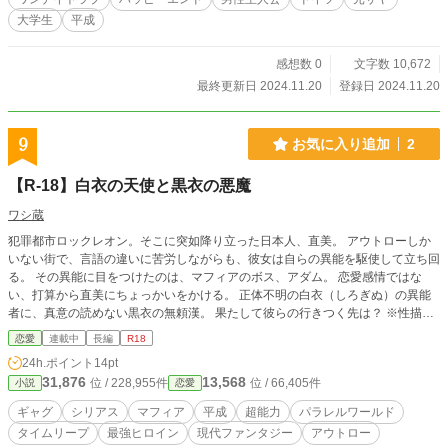
大学生
平成
感想数 0
文字数 10,672
最終更新日 2024.11.20
登録日 2024.11.20
9
お気に入り追加
2
【R-18】白衣の天使と黒衣の悪魔
ワシ蔵
犯罪都市ロックレオン。そこに突如降り立った日本人、直美。 アウトローしか
いない街で、言語の違いに苦労しながらも、彼女は自らの異能を駆使して立ち回
る。 その異能に目をつけたのは、マフィアのボス、アダム。 恋愛感情ではな
い、打算から直美にちょっかいをかける。 正体不明の白衣（しろぎぬ）の異能
者に、真意の読めない黒衣の無頼漢。 果たして彼らの行きつく先は？ ※性描写
有りは★マークです。 ※息抜き趣味作品につき、不定期更新、エタる可能性あ
恋愛
連載中
長編
R18
り。 ・作者も英語弱いので翻訳とかでなんとかしてます。精査しないでくださ
24h.ポイント
14pt
い。 ・こまけ～こた～いいんだよ～な人向け。エロまで遠いかも。 ・その場で
31,876
13,568
位 / 228,955件
位 / 66,405件
小説
恋愛
「どちらの言語がメインで話されているか」でカギカッコを使い分けています。
（でないと英語に切り替わった時、全ての会話が『』になるので。）そのため英
ギャグ
シリアス
マフィア
平成
超能力
パラレルワールド
語が「」の時と『』の時がありますが、ミスではありません。
タイムリープ
最強ヒロイン
現代ファンタジー
アウトロー