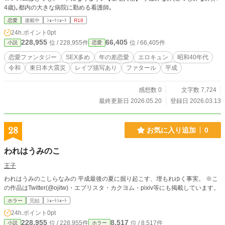
4歳)｡都内の大きな病院に勤める看護師｡
恋愛
連載中
ｼｮｰﾄｼｮｰﾄ
R18
24h.ポイント
0pt
228,955
66,405
位 / 228,955件
位 / 66,405件
小説
恋愛
恋愛ファンタジー
SEX多め
年の差恋愛
エロキュン
昭和40年代
令和
東日本大震災
レイプ描写あり
ファタール
平成
感想数 0
文字数 7,724
最終更新日 2026.05.20
登録日 2026.03.13
28
お気に入り追加
0
われはうみのこ
王子
われはうみのこしらなみの 平成最後の夏に掘り起こす、埋もれゆく事実。 ※こ
の作品はTwitter(@ojitw)・エブリスタ・カクヨム・pixiv等にも掲載しています。
ホラー
完結
ｼｮｰﾄｼｮｰﾄ
24h.ポイント
0pt
228,955
8,517
位 / 228,955件
位 / 8,517件
小説
ホラー