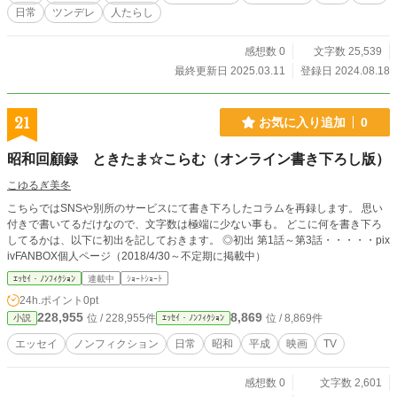
ンにガラの悪いアルファの男たちが、やってくる。 絹香の家
日常
ツンデレ
人たらし
に転がり込んできたオメガの壱架との浮気が壱架の彼氏にバ
レてしまったのだ。 男たちに殴られ、大怪我を負った絹香は
入院するはめになってしまう。 しかも入院先の病院には、彼
感想数 0
文字数 25,539
女の心に消えない傷を負わせた元彼の和泉がいた。 ひょんな
最終更新日 2025.03.11
登録日 2024.08.18
ことから彼の両親が経営しているレストランのホールを任さ
れた絹香は……。 ※注意※ NLメインとなりますが、前半にG
L描写が入ります。 主人公が恋人となる男と出会う前に、ほ
21
お気に入り追加
0
かの女と肉体関係をもっているのが伺えるシーンがありま
す。 セフレ、浮気・不倫描写があります。 この物語はフィク
昭和回顧録 ときたま☆こらむ（オンライン書き下ろし版）
ションです。 実在の人物・団体・事件などと一切関係ありま
せん。 残酷・暴力描写：＊ 性描写：※ こちらの作品はNola
こゆるぎ美冬
ノベルからの転載となります。
こちらではSNSや別所のサービスにて書き下ろしたコラムを再録します。 思い
付きで書いてるだけなので、文字数は極端に少ない事も。 どこに何を書き下ろ
してるかは、以下に初出を記しておきます。 ◎初出 第1話～第3話・・・・・pix
ivFANBOX個人ページ（2018/4/30～不定期に掲載中）
ｴｯｾｲ・ﾉﾝﾌｨｸｼｮﾝ
連載中
ｼｮｰﾄｼｮｰﾄ
24h.ポイント
0pt
228,955
8,869
位 / 228,955件
位 / 8,869件
小説
ｴｯｾｲ・ﾉﾝﾌｨｸｼｮﾝ
エッセイ
ノンフィクション
日常
昭和
平成
映画
TV
感想数 0
文字数 2,601