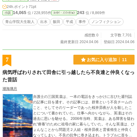
前に控えた大学生。長年の夢の実現に一歩踏み出そうとしていた矢先の無念の死
24h.ポイント
71pt
であった。 そして彼の夢と命を奪ったのは何の役にも立たないばかりか社会に
14,065
243
位 / 228,955件
位 / 8,869件
小説
ｴｯｾｲ・ﾉﾝﾌｨｸｼｮﾝ
害ばかり与えてきたゴミのようなカップルだった。
青山学院大生殺人
出水
飯田
平成
事件
ノンフィクション
感想数 0
文字数 7,701
最終更新日 2024.04.06
登録日 2024.04.06
7
お気に入り追加
11
病気呼ばわりされて田舎に引っ越したら不良達と仲良くなっ
た昔話
潮海璃月
弁護士の三国英凜は、一本の電話をきっかけに古びた週刊誌
の記事に目を通す。その記事には、群青という不良チームの
こと、そしてそのリーダーであった桜井昴夜が人を殺したこ
とについて書かれていた。仕事へ向かいながら、英凜はその
過去に思いを馳せる。 2006年当時、英凜は、ある障害を疑わ
れ“療養”のために祖母の家に暮らしていた。そんな英凜は、ひ
ょんなことから問題児２人組・桜井昴夜と雲雀侑生と仲良く
なってしまい、不良の抗争に巻き込まれ、トラブルに首を突