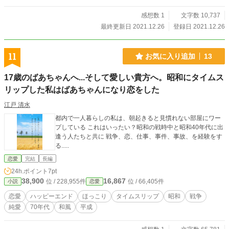
感想数 1
文字数 10,737
最終更新日 2021.12.26
登録日 2021.12.26
11
お気に入り追加
13
17歳のばあちゃんへ...そして愛しい貴方へ。昭和にタイムス
リップした私はばあちゃんになり恋をした
江戸 清水
都内で一人暮らしの私は、朝起きると見慣れない部屋にワー
プしている これはいったい？昭和の戦時中と昭和40年代に出
逢う人たちと共に 戦争、恋、仕事、事件、事故、を経験をす
る.....
恋愛
完結
長編
24h.ポイント
7pt
38,900
16,867
位 / 228,955件
位 / 66,405件
小説
恋愛
恋愛
ハッピーエンド
ほっこり
タイムスリップ
昭和
戦争
純愛
70年代
和風
平成