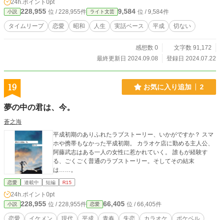
24h.ポイント
0pt
228,955
9,584
位 / 228,955件
位 / 9,584件
小説
ライト文芸
タイムリープ
恋愛
昭和
人生
実話ベース
平成
切ない
感想数 0
文字数 91,172
最終更新日 2024.09.08
登録日 2024.07.22
19
お気に入り追加
2
夢の中の君は、今。
蒼之海
平成初期のありふれたラブストーリー、いかがですか？ スマ
ホや携帯もなかった平成初期。 カラオケ店に勤める主人公、
阿藤武志はある一人の女性に惹かれていく。 誰もが経験す
る、ごくごく普通のラブストーリー。そしてその結末
は……。
恋愛
連載中
短編
R15
24h.ポイント
0pt
228,955
66,405
位 / 228,955件
位 / 66,405件
小説
恋愛
恋愛
イケメン
現代
平成
青春
失恋
カラオケ
ポケベル