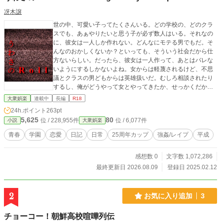
冴木譲
世の中、可愛い子ってたくさんいる。どの学校の、どのクラ
スでも、あぁやりたいと思う子が必ず数人はいる。それなの
に、彼女は一人しか作れない。どんなにモテる男でもだ。そ
んなのおかしくないか？といっても、そういう社会だから仕
方ないらしい。だったら、彼女は一人作って、あとはバレな
いようにするしかないよね。女からは軽蔑されるけど、不思
議とクラスの男どもからは英雄扱いだ。むしろ相談されたり
するし、俺がどうやって女とやってきたか、せっかくだから
日記にしてみた。
大衆娯楽
連載中
長編
R18
24h.ポイント
263pt
5,625
80
位 / 228,955件
位 / 6,077件
小説
大衆娯楽
青春
学園
恋愛
日記
日常
25周年カップ
強姦/レイプ
平成
感想数 0
文字数 1,072,286
最終更新日 2026.08.09
登録日 2025.02.12
2
お気に入り追加
3
チョーコー！朝鮮高校喧嘩列伝