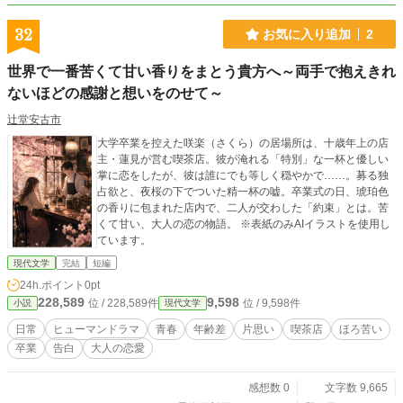
32
お気に入り追加
2
世界で一番苦くて甘い香りをまとう貴方へ～両手で抱えきれ
ないほどの感謝と想いをのせて～
辻堂安古市
大学卒業を控えた咲楽（さくら）の居場所は、十歳年上の店
主・蓮見が営む喫茶店。彼が淹れる「特別」な一杯と優しい
掌に恋をしたが、彼は誰にでも等しく穏やかで……。募る独
占欲と、夜桜の下でついた精一杯の嘘。卒業式の日、琥珀色
の香りに包まれた店内で、二人が交わした「約束」とは。苦
くて甘い、大人の恋の物語。 ※表紙のみAIイラストを使用し
ています。
現代文学
完結
短編
24h.ポイント
0pt
228,589
9,598
位 / 228,589件
位 / 9,598件
小説
現代文学
日常
ヒューマンドラマ
青春
年齢差
片思い
喫茶店
ほろ苦い
卒業
告白
大人の恋愛
感想数 0
文字数 9,665