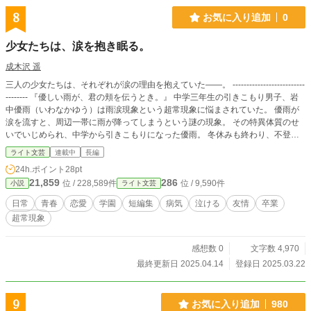
8
お気に入り追加
0
少女たちは、涙を抱き眠る。
成木沢 遥
三人の少女たちは、それぞれが涙の理由を抱えていた――。 --------------------------
-------- 『優しい雨が、君の頬を伝うとき。』 中学三年生の引きこもり男子、岩
中優雨（いわなかゆう）は雨涙現象という超常現象に悩まされていた。 優雨が
涙を流すと、周辺一帯に雨が降ってしまうという謎の現象。 その特異体質のせ
いでいじめられ、中学から引きこもりになった優雨。 冬休みも終わり、不登校
のまま卒業しようとしていたが、小学校の時の同級生、天海早織（あまみさお
ライト文芸
連載中
長編
り）が家に来る。 最後くらい一緒に学校に行こうと誘う早織だったが、実は早
24h.ポイント
28pt
織も奇病を抱えていて……。 ――泣きたくても泣けない少女。 ----------------------
21,859
286
位 / 228,589件
位 / 9,590件
小説
ライト文芸
------------ 『たとえ君が、夢の中にいるとしても。』 中学三年生の後期に、青島
栄人(あおしまえいと)は転校してきた。 心臓病を患っている妹のために……栄人
日常
青春
恋愛
学園
短編集
病気
泣ける
友情
卒業
は後期からの学級委員に立候補する。妹のために、優秀な生徒でいなければなら
超常現象
なかった。 そんな中、過眠症によって引きこもりになっている生徒、水川日菜
乃(みずかわひなの)を学校に通わせれば内申点が上がると企んだ栄人は、軽い気
持ちで日菜乃の家に行く。 悲しい過去を持つ日菜乃と向き合っていく中で、栄
感想数 0
文字数 4,970
人の気持ちが揺れ動いていく……。 ――泣きたくなるほどの病を抱えている少
最終更新日 2025.04.14
登録日 2025.03.22
女。 ---------------------------------- 『涙のワケは、桜が咲く頃に。』 生まれて初め
ての彼女、そして失恋。 僅か一週間であっけなくフラれてしまった高校三年生
の野際圭斗(のぎわけいと)は、電車の中で涙を堪えていた。 電車の中で座りなが
9
お気に入り追加
980
ら、涙を流さないように上を見上げると、目の前に立っている女の子が花井果歩