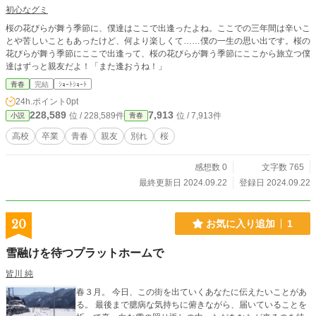
初心なグミ
桜の花びらが舞う季節に、僕達はここで出逢ったよね。ここでの三年間は辛いこ
とや苦しいこともあったけど、何より楽しくて……僕の一生の思い出です。桜の
花びらが舞う季節にここで出逢って、桜の花びらが舞う季節にここから旅立つ僕
達はずっと親友だよ！「また逢おうね！」
青春
完結
ｼｮｰﾄｼｮｰﾄ
24h.ポイント
0pt
228,589
7,913
位 / 228,589件
位 / 7,913件
小説
青春
高校
卒業
青春
親友
別れ
桜
感想数 0
文字数 765
最終更新日 2024.09.22
登録日 2024.09.22
20
お気に入り追加
1
雪融けを待つプラットホームで
皆川 純
春３月。 今日、この街を出ていくあなたに伝えたいことがあ
る。 最後まで臆病な気持ちに俯きながら、届いていることを