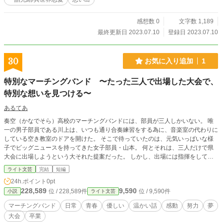
感想数 0
文字数 1,189
最終更新日 2023.07.10
登録日 2023.07.10
30
お気に入り追加
1
特別なマーチングバンド 〜たった三人で出場した大会で、
特別な想いを見つける〜
あるてあ
奏空（かなでそら）高校のマーチングバンドには、部員が三人しかいない。 唯
一の男子部員である川上は、いつも通り合奏練習をする為に、音楽室の代わりに
している空き教室のドアを開けた。 そこで待っていたのは、元気いっぱいな様
子でビッグニュースを持ってきた女子部員・山本。 何とそれは、三人だけで県
大会に出場しようという大それた提案だった。 しかし、出場には指揮をしてく
れる先生が必要だ。 そんな中、職員室前に並ぶ優勝トロフィーの前で、国語科
ライト文芸
完結
短編
の教師・海（うみ）先生に出会う。 先生は、かつて全国に名を馳せていた頃の
24h.ポイント
0pt
マーチング部を率いた熱血な指導者だった。 早速指導を願い出た三人だった
228,589
9,590
位 / 228,589件
位 / 9,590件
小説
ライト文芸
が、練習は想像していた以上にハードで、ねを上げる寸前に。 それでも必死に
食らいつき、待ち焦がれた県大会の先で三人が掴んだ想いとは——。 これは誰
マーチングバンド
日常
青春
優しい
温かい話
感動
努力
夢
の代わりもいない特別な部員たちが、それぞれの音色を響かせて、県大会やその
大会
卒業
先を目標に努力する青春物語である。 ※この物語に出てくる大会の規約は、現