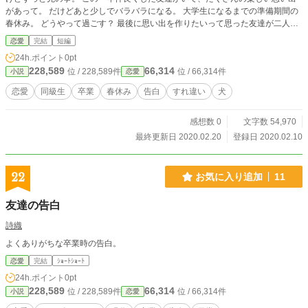
があって。 だけどあと少しでバラバラになる。 大学生になるまでの準備期間の
春休み。 どうやって過ごす？ 最後に思い出を作りたいって思った友達が二人い
た。 そんな二人の近くにいたのに、私は全く考えもしなかった。 汐 美波 残
恋愛
完結
短編
りの日々も焦ることもなくぼんやり過ぎた。 それなのにちゃっかりと友達が欲
24h.ポイント
0pt
しがった場所に図々しくいたりしたから。 だから春休みは一人で反省しなさい
228,589
66,314
位 / 228,589件
位 / 66,314件
小説
恋愛
ってことなのかもしれない。 卒業、そして大学生になる頃。 美波が隣を望んだ
人。 明るく楽しい春を迎えたい人に。
恋愛
同級生
卒業
春休み
告白
すれ違い
犬
感想数 0
文字数 54,970
最終更新日 2020.02.20
登録日 2020.02.10
22
お気に入り追加
11
友達の告白
詩織
よくありがちな卒業時の告白。
恋愛
完結
ｼｮｰﾄｼｮｰﾄ
24h.ポイント
0pt
228,589
66,314
位 / 228,589件
位 / 66,314件
小説
恋愛