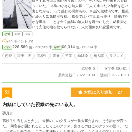
祈って真っ白な雪の照り返しの中、ただあなたが来るのを待
っていた。 木造の小さな無人駅、二人で通った２年間を思い
出しながら。 って感じの現実もの。10話で完結済です。推敲
が終わり次第順次投稿。 都会ではバブル真っ盛り、綺羅びや
かな世界……とは全く無縁の無人駅を舞台にした、幼馴染と
いう安住の地を捨てられない二人の面倒臭い恋愛劇です。 可
能な限り地の文では名前を出さず、それでも登場人物がわか
恋愛
完結
長編
るように表現できるかな、というお試しもしてみています。
24h.ポイント
0pt
主人公の幼馴染男女、弟、友人、４人以外は登場しない、と
228,589
66,314
位 / 228,589件
位 / 66,314件
小説
恋愛
てもミニマムな話なので気軽に読んでみてもらえると嬉しい
です。
恋愛
現実世界
高校生
青春
卒業
幼馴染
無人駅
ラブコメ
感想数 0
文字数 39,481
最終更新日 2022.10.09
登録日 2022.10.01
21
お気に入り追加
27
内緒にしていた視線の先にいる人。
羽月☆
高校生生活もあと少し。 最後のこのクラスが一番大事だよね、そう誰かが言っ
た。 同窓会が開かれるとしたらこのクラス、集まるのはこのクラスの面々。 だ
けどずっと先の事。 この一年仲良くした友達がいて、たくさんの楽しい思い出