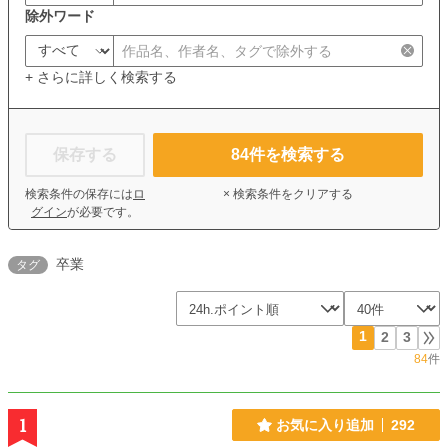
除外ワード
+ さらに詳しく検索する
保存する
84
件を検索する
検索条件の保存には
ロ
× 検索条件をクリアする
グイン
が必要です。
卒業
タグ
1
2
3
84
件
1
お気に入り追加
292