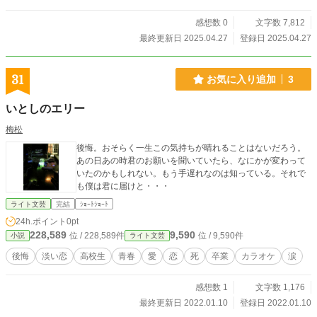
実のものと大きく異なります。リアリティを追求したい方はご注意をお願いいた
します。
感想数 0
文字数 7,812
最終更新日 2025.04.27
登録日 2025.04.27
31
お気に入り追加
3
いとしのエリー
梅松
後悔。おそらく一生この気持ちが晴れることはないだろう。
あの日あの時君のお願いを聞いていたら、なにかが変わって
いたのかもしれない。もう手遅れなのは知っている。それで
も僕は君に届けと・・・
ライト文芸
完結
ｼｮｰﾄｼｮｰﾄ
24h.ポイント
0pt
228,589
9,590
位 / 228,589件
位 / 9,590件
小説
ライト文芸
後悔
淡い恋
高校生
青春
愛
恋
死
卒業
カラオケ
涙
感想数 1
文字数 1,176
最終更新日 2022.01.10
登録日 2022.01.10