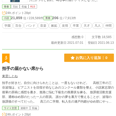
うにぷつりと切れ、鳴る事の無いノイズとなった。
青春
完結
長編
R15
24h.ポイント
28pt
21,859
206
位 / 228,589件
位 / 7,913件
小説
青春
学園
百合
バンド
音楽
嫉妬
友情
卒業
天才
凡人
仲間
感想数 0
文字数 18,585
最終更新日 2021.07.01
登録日 2021.06.13
5
お気に入り追加
0
拍手の届かない席から
東雲しとね
拍手が好きだ。自分に向けられたことは、一度もないけれど。 高校三年の三
谷波瑠は、ピアニストを目指す幼なじみのコンクール書類を整え、小説家志望の
後輩の原稿に感想を書き、進路に悩む下級生の推薦状を練る。 放課後活動支援
部、通称ゆめ部のたった一人の部員。 誰かの夢を裏方で整えることが、波瑠の
放課後のすべてだった。 高三の二学期、転入生の瀬戸内廻がゆめ部にやって
くる。なんでもそこそこできるのに、なんにも本気になれないという廻は、ある
ライト文芸
連載中
長編
放課後、波瑠に尋ねた。 「お前は、何がしたいの」 波瑠は答えられなかった。
24h.ポイント
28pt
その問いの形をした穴が、ずっと前から胸の真ん中に空いていたことに、気づい