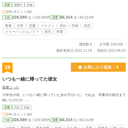
業式を目前に唐突に引っ越してしまうことに。 迷いに迷いながらも、幼馴染
恋愛
連載中
長編
の高梨優奈に背中を押された心菜の告白は颯に届くのか………！？
24h.ポイント
0pt
228,589
66,314
位 / 228,589件
位 / 66,314件
小説
恋愛
青春
日常
恋愛
イケメン
別れ
学校
悲恋
メリーバッドエンド？
現代
卒業
感想数 0
文字数 149,266
最終更新日 2022.11.19
登録日 2022.06.25
28
お気に入り追加
0
いつも一緒に帰ってた彼女
星磨よった
小学生の頃、いつも一緒に帰っていた女の子がいた。それは、卒業式の前日まで
続いたのだが……
恋愛
完結
短編
24h.ポイント
0pt
228,589
66,314
位 / 228,589件
位 / 66,314件
小説
恋愛