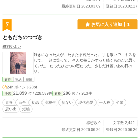
最終更新日 2023.03.09
登録日 2023.02.27
7
お気に入り追加
1
ともだちのつづき
彩羽やよい
好きになった人が、たまたま君だった。 手を繋いで、キスを
して、一緒に笑って。 そんな毎日がずっと続くものだと思っ
ていた。 たったひとつの恋だった、少しだけ苦いあの日の
話。
青春
完結
短編
24h.ポイント
28pt
21,859
206
位 / 228,589件
位 / 7,913件
小説
青春
青春
百合
初恋
高校生
切ない
現代恋愛
一人称
卒業
思い出
短編
感想数 0
文字数 2,442
最終更新日 2026.06.26
登録日 2026.06.26