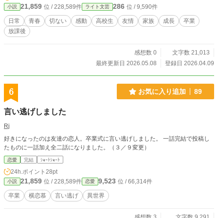
21,859
286
位 / 228,589件
位 / 9,590件
小説
ライト文芸
てしまったから。 幼なじみのピアノの才能は、遠い舞台の上でますます輝い
ていく。後輩の小説は、波瑠の知らないところで誰かの心を動かし始めている。
日常
青春
切ない
感動
高校生
友情
家族
成長
卒業
みんなが前に進む。でも、波瑠だけが客席に座ったままでいる。 支えている
放課後
つもりだった。でも本当は、自分自身と向き合うことから、ずっと目を逸らして
いただけなのかもしれない。 夢を追って家族を置いていった父。才能を信じ
ることをやめた母。十六年間閉ざされていた書斎の奥に眠る、一枚の絵。 す
感想数 0
文字数 21,013
べてが繋がったとき、波瑠の足元が揺れる。 海が見える丘の上の高校で過ご
最終更新日 2026.05.08
登録日 2026.04.09
す、最後の半年間。 夢を持てない少女が、夢を持てないまま、自分の足で立
ちあがるまでの物語。 あの日、コンクール会場の暗い客席で流した涙の意味
を、波瑠はまだ知らない。
6
お気に入り追加
89
言い逃げしました
Rj
好きになったのは友達の恋人。卒業式に言い逃げしました。 一話完結で投稿し
たものに一話加え全二話になりました。（３／９変更）
恋愛
完結
ｼｮｰﾄｼｮｰﾄ
24h.ポイント
28pt
21,859
9,523
位 / 228,589件
位 / 66,314件
小説
恋愛
卒業
横恋慕
言い逃げ
異世界
感想数 3
文字数 9,291