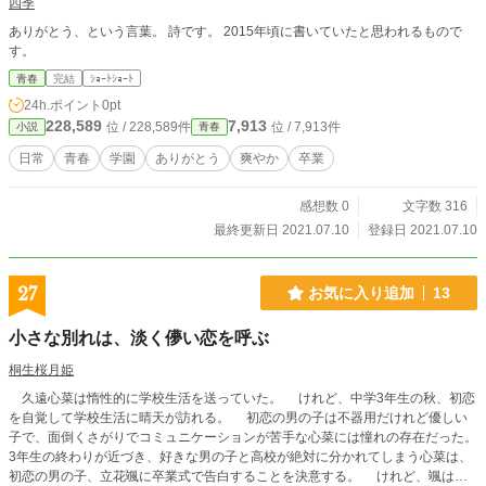
四季
ありがとう、という言葉。 詩です。 2015年頃に書いていたと思われるもので
す。
青春
完結
ｼｮｰﾄｼｮｰﾄ
24h.ポイント
0pt
228,589
7,913
位 / 228,589件
位 / 7,913件
小説
青春
日常
青春
学園
ありがとう
爽やか
卒業
感想数 0
文字数 316
最終更新日 2021.07.10
登録日 2021.07.10
27
お気に入り追加
13
小さな別れは、淡く儚い恋を呼ぶ
桐生桜月姫
久遠心菜は惰性的に学校生活を送っていた。 けれど、中学3年生の秋、初恋
を自覚して学校生活に晴天が訪れる。 初恋の男の子は不器用だけれど優しい
子で、面倒くさがりでコミュニケーションが苦手な心菜には憧れの存在だった。
3年生の終わりが近づき、好きな男の子と高校が絶対に分かれてしまう心菜は、
初恋の男の子、立花颯に卒業式で告白することを決意する。 けれど、颯は卒