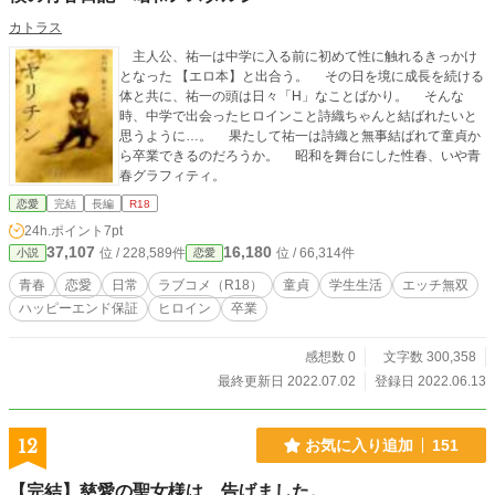
カトラス
主人公、祐一は中学に入る前に初めて性に触れるきっかけ
となった 【エロ本】と出合う。 その日を境に成長を続ける
体と共に、祐一の頭は日々「H」なことばかり。 そんな
時、中学で出会ったヒロインこと詩織ちゃんと結ばれたいと
思うように…。 果たして祐一は詩織と無事結ばれて童貞か
ら卒業できるのだろうか。 昭和を舞台にした性春、いや青
春グラフィティ。
恋愛
完結
長編
R18
24h.ポイント
7pt
37,107
16,180
位 / 228,589件
位 / 66,314件
小説
恋愛
青春
恋愛
日常
ラブコメ（R18）
童貞
学生生活
エッチ無双
ハッピーエンド保証
ヒロイン
卒業
感想数 0
文字数 300,358
最終更新日 2022.07.02
登録日 2022.06.13
12
お気に入り追加
151
【完結】慈愛の聖女様は、告げました。