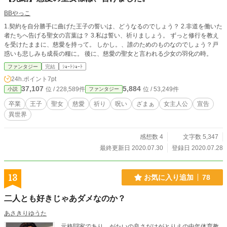
BBやっこ
1.契約を自分勝手に曲げた王子の誓いは、どうなるのでしょう？ 2.非道を働いた
者たちへ告げる聖女の言葉は？ 3.私は誓い、祈りましょう。 ずっと修行を教え
を受けたままに、慈愛を持って。 しかし。、誰のためのものなのでしょう？戸
惑いも悲しみも成長の糧に。 後に、慈愛の聖女と言われる少女の羽化の時。
ファンタジー
完結
ｼｮｰﾄｼｮｰﾄ
24h.ポイント
7pt
37,107
5,884
位 / 228,589件
位 / 53,249件
小説
ファンタジー
卒業
王子
聖女
慈愛
祈り
呪い
ざまぁ
女主人公
宣告
異世界
感想数 4
文字数 5,347
最終更新日 2020.07.30
登録日 2020.07.28
13
お気に入り追加
78
二人とも好きじゃあダメなのか？
あさきりゆうた
元格闘家であり、がたいの良さだけがとりえの中年体育教