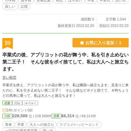
小学校
通学路
青春恋愛
初恋
ほろ苦い
卒業
卒業式
思い出
寂しい
記憶
感想数 0
文字数 1,044
最終更新日 2022.02.20
登録日 2022.02.20
29
お気に入り追加
1
卒業式の後、アプリコットの花が舞う中、私を引き止めない
第二王子！ そんな彼をポイ捨てして、私は大人へと旅立ち
ます。
甘い秋空
卒業式を終え、アプリコットの花が舞う中、私は隣国へ旅立ちます。見送りに来
たのに、私を引き止めない第二王子！ そんな彼などポイと捨てて、８時ちょう
どの馬車に乗って、私は大人へと旅立ちます！
恋愛
完結
ｼｮｰﾄｼｮｰﾄ
24h.ポイント
0pt
228,589
66,314
位 / 228,589件
位 / 66,314件
小説
恋愛
青春
卒業
大人への旅立ち
ラブコメ/ハッピーエンド
一話完結/異世界恋愛
思い出