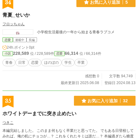
34
お気に入り追加
5
青夏_せいか
フロッちゃん
小学校生活最後の一年から始まる青春ラブコメ
恋愛
連載中
長編
24h.ポイント
0pt
228,589
66,314
位 / 228,589件
位 / 66,314件
小説
恋愛
青春
日常
恋愛
ほのぼの
学生
卒業
感想数 0
文字数 94,749
最終更新日 2025.06.08
登録日 2024.08.13
35
お気に入り追加
32
ホワイトデーまでに突き止めたい
つきこ
本編完結しました。 このまま何もなく卒業だと思ってた。 でもある日登校して
みれば、俺の机にチョコが…？ これをくれたキミは誰だ…？ 本編過ぎたら糖度