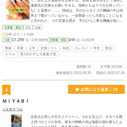
く、みんなが連絡先を交換する。 由奈も勇気を出して瑞希に
連絡先の交換をお願いするも、瑞希からはスマホを持ってい
ないと返事が……。 理由は、手のひらサイズの機械の中は世
界まで繋がっているから、一歩間違ったら大変なことになる
と言われた。 その言葉を聞き、手のひらに乗る機械が急に重
くなった気がした。 瑞希とは、手紙のやりとりから鍵付きの
児童書・童話
完結
短編
交換ノートを始めることに。 スマホ時代に交換ノートを始め
24h.ポイント
42pt
たふたりの恋の行方は?! 小学生から中学生になり変化する人
17,295
245
位 / 228,589件
位 / 4,652件
小説
児童書・童話
間関係の悩みや恋の悩み、そして成長を描いた学園小説。 イ
ラストＡＣ様よりお借りしています。
青春
卒業
入学
交換ノート
初恋
カレカノ
学生
部活
スマホ
第1回きずな児童書大賞
感想数 20
文字数 55,636
最終更新日 2023.08.30
登録日 2023.07.26
4
お気に入り追加
13
ＭＩＹＡＢＩ
𝓐.女装きつね
交差点を照らす巨大スクリーン。それを見上げ、ギターを構
え持つひとりの女性。彼女の蜘蛛の糸は地面が崩れ落ちたよ