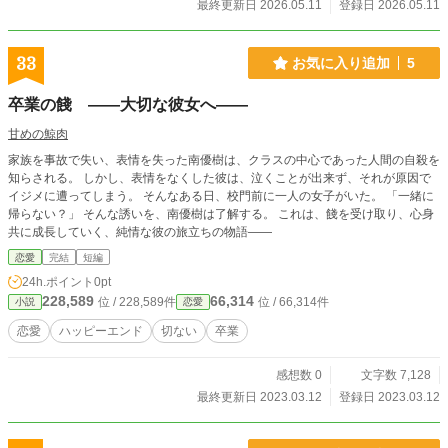
最終更新日 2026.05.11
登録日 2026.05.11
33
お気に入り追加
5
卒業の餞 ——大切な彼女へ——
甘めの鯨肉
家族を事故で失い、表情を失った南優樹は、クラスの中心であった人間の自殺を
知らされる。 しかし、表情をなくした彼は、泣くことが出来ず、それが原因で
イジメに遭ってしまう。 そんなある日、校門前に一人の女子がいた。 「一緒に
帰らない？」 そんな誘いを、南優樹は了解する。 これは、餞を受け取り、心身
共に成長していく、純情な彼の旅立ちの物語——
恋愛
完結
短編
24h.ポイント
0pt
228,589
66,314
位 / 228,589件
位 / 66,314件
小説
恋愛
恋愛
ハッピーエンド
切ない
卒業
感想数 0
文字数 7,128
最終更新日 2023.03.12
登録日 2023.03.12