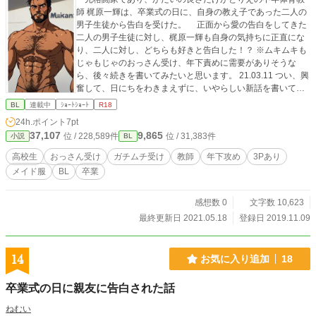
師 梶原一輝は、卒業式の日に、自身の教え子であった二人の
男子生徒から告白を受けた。 正面から愛の告白をしてきた
二人の男子生徒に対し、梶原一輝も自身の気持ちに正直にな
り、二人に対し、どちらも好きと告白した！？ ※ムキムキも
じゃもじゃのおっさん受け、年下責めに需要がありそうな
ら、後々続きを書いてみたいと思います。 21.03.11 つい、興
奮して、日にちをわきまえずに、いやらしい新話を書いてし
まいました。 21.05.18 第三話投稿しました。ガチムチなおっ
BL
連載中
ｼｮｰﾄｼｮｰﾄ
R18
さんにメイド服を着させて愛してやりたい、抱きたいと思い
24h.ポイント
7pt
ました。 23.09.09 表紙をヒロインのおっさんにしました。
37,107
9,865
位 / 228,589件
位 / 31,383件
小説
BL
高校生
おっさん受け
ガチムチ受け
教師
年下攻め
3Pあり
メイド服
BL
卒業
感想数 0
文字数 10,623
最終更新日 2021.05.18
登録日 2019.11.09
14
お気に入り追加
18
卒業式の日に親友に告白された話
ねむい