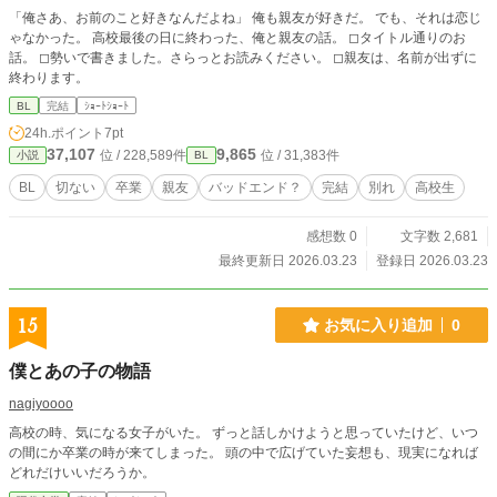
「俺さあ、お前のこと好きなんだよね」 俺も親友が好きだ。 でも、それは恋じ
ゃなかった。 高校最後の日に終わった、俺と親友の話。 ◻︎タイトル通りのお
話。 ◻︎勢いで書きました。さらっとお読みください。 ◻︎親友は、名前が出ずに
終わります。
BL
完結
ｼｮｰﾄｼｮｰﾄ
24h.ポイント
7pt
37,107
9,865
位 / 228,589件
位 / 31,383件
小説
BL
BL
切ない
卒業
親友
バッドエンド？
完結
別れ
高校生
感想数 0
文字数 2,681
最終更新日 2026.03.23
登録日 2026.03.23
15
お気に入り追加
0
僕とあの子の物語
nagiyoooo
高校の時、気になる女子がいた。 ずっと話しかけようと思っていたけど、いつ
の間にか卒業の時が来てしまった。 頭の中で広げていた妄想も、現実になれば
どれだけいいだろうか。