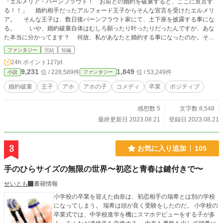
『エルメリア・バーンフラウト！ お前との婚約を破棄すると、ここに宣言す
る！！」 婚約相手だったアルフォード王子からそんな宣言を受けたエルメリ
ア。 そんな王子は、数日後バーンフラウト家にて、土下座を披露する事にな
る。 いや、婚約破棄自体はむしろ願ったり叶ったりだったんですが、あな
た本当に分かってます？ 何故、私があなたと婚約する事になったのか。そし
て、何故公爵令嬢である私が『アホ係』と呼ばれるようになったのか。 エル
ファンタジー
完結
短編
メリアはアルフォード王子……いや、アホ王子に話し始めた。 彼女が『アホ
24h.ポイント
127pt
係』となった経緯を、嘘偽りなく。 ＊『小説家になろう』でも公開してい
9,231
1,849
位 / 228,589件
位 / 53,249件
小説
ファンタジー
ます。
婚約破棄
王子
アホ
アホの子
コメディ
卒業
ポジティブ
感想数 5
文字数 8,548
最終更新日 2023.08.21
登録日 2023.08.21
3
お気に入り追加
105
手のひらサイズの無限の世界〜初恋と青春は鍵付きで〜
せいとも
書籍情報
小学校の卒業を迎えた由奈は、初恋相手の瑞希とは別の学校
になってしまう。 瑞希は頭が良く受験をしたのだ。 小学校の
卒業式では、中学校進学を機にスマホデビューをする子が多