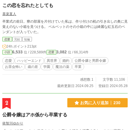
この恋を忘れたとしても
喜楽直人
卒業式の前日。寮の部屋を片付けていた私は、作り付けの机の引き出しの奥に見
覚えのない小箱を見つける。 ベルベットのその小箱の中には綺麗な紅玉石のペ
ンダントが入っていた。
恋愛
完結
短編
24h.ポイント
213pt
6,533
3,082
位 / 228,589件
位 / 66,314件
小説
恋愛
恋愛
ハッピーエンド
異世界
婚約
公爵令嬢と男爵令嬢
お茶会怖い
歳の差
学園
魔法の薬
卒業
感想数 1
文字数 11,106
最終更新日 2024.09.25
登録日 2024.05.28
2
お気に入り追加
230
公爵令嬢はアホ係から卒業する
依智川ゆかり