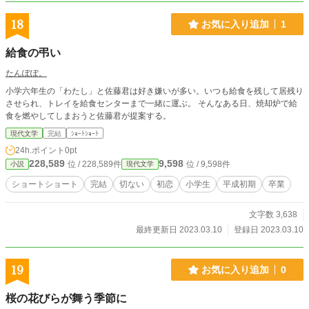
18
お気に入り追加
1
給食の弔い
たんぽぽ。
小学六年生の「わたし」と佐藤君は好き嫌いが多い。いつも給食を残して居残り
させられ、トレイを給食センターまで一緒に運ぶ。 そんなある日、焼却炉で給
食を燃やしてしまおうと佐藤君が提案する。
現代文学
完結
ｼｮｰﾄｼｮｰﾄ
24h.ポイント
0pt
228,589
9,598
位 / 228,589件
位 / 9,598件
小説
現代文学
ショートショート
完結
切ない
初恋
小学生
平成初期
卒業
文字数 3,638
最終更新日 2023.03.10
登録日 2023.03.10
19
お気に入り追加
0
桜の花びらが舞う季節に