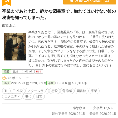
24
お気に入り追加
11
卒業まであと七日。静かな図書室で，触れてはいけない彼の
秘密を知ってしまった。
雨宮 あい
卒業まであと七日。図書委員の「私」は、廃棄予定の古い資
料の中から一冊の薄いノートを見つける。 「勝手に見つけた
のは、君の方だろ？」 琥珀色の図書室で、優等生な彼の仮面
が剥がれ落ちる。放課後の密室、手のひらに刻まれた秘密の
座標、そして制服のプリーツをなぞる熱い指先。日曜日、必
死にアイロンを押し当てても消えなかったスカートの皺は、
彼に暴かれ、繋がれてしまった心と肉体の綻びそのものだっ
た。 白日の下の教室で牙を隠す彼と、誰にも言えない汚れを
身に纏う私。卒業証書を受け取る瞬間さえ、腰元に潜む「昨
恋愛
完結
ｼｮｰﾄｼｮｰﾄ
R15
日の熱」が私を突き動かす。 清潔な制服の下で深まってい
24h.ポイント
0pt
く、二人にしか分からない背徳の刻印。カウントダウンの果
228,589
66,314
位 / 228,589件
位 / 66,314件
小説
恋愛
てに待つのは、残酷な別れか、それとも一生解けない甘い呪
縛か――。
TL
TL小説
スクールラブ
恋愛
背徳感
図書館
卒業
エタニティ
現代
日常
感想数 0
文字数 12,532
最終更新日 2026.02.15
登録日 2026.02.15