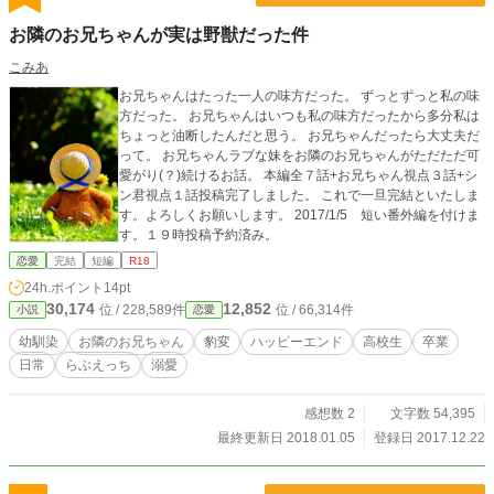
(はないかほ)だということに気づく。 学年一のマドンナ女子である果歩も、圭斗
お隣のお兄ちゃんが実は野獣だった件
と同じように涙を堪えていたのだった――。 ――彼氏と別れ涙する少女。 -------
--------------------------- 悩める少女たちが懸命に生きる……そんな青春短編集。
こみあ
お兄ちゃんはたった一人の味方だった。 ずっとずっと私の味
方だった。 お兄ちゃんはいつも私の味方だったから多分私は
ちょっと油断したんだと思う。 お兄ちゃんだったら大丈夫だ
って。 お兄ちゃんラブな妹をお隣のお兄ちゃんがただただ可
愛がり(？)続けるお話。 本編全７話+お兄ちゃん視点３話+シ
ン君視点１話投稿完了しました。 これで一旦完結といたしま
す。よろしくお願いします。 2017/1/5 短い番外編を付けま
す。１９時投稿予約済み。
恋愛
完結
短編
R18
24h.ポイント
14pt
30,174
12,852
位 / 228,589件
位 / 66,314件
小説
恋愛
幼馴染
お隣のお兄ちゃん
豹変
ハッピーエンド
高校生
卒業
日常
らぶえっち
溺愛
感想数 2
文字数 54,395
最終更新日 2018.01.05
登録日 2017.12.22