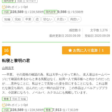
現代文学
完結
ｼｮｰﾄｼｮｰﾄ
24h.ポイント
0pt
228,589
9,598
位 / 228,589件
位 / 9,598件
小説
現代文学
短編
完結
卒業
恋
切ない
片思い
両想い
感想数 0
文字数 1,276
最終更新日 2020.09.09
登録日 2020.09.09
16
お気に入り追加
1
転寝と黎明の君
山岡流手
──卒業。 その資格の確認の為、私は大学へとやって来た。 友人達はホームペー
ジにて確認出来るからと来る気配はなく、結局一人で掲示板へと向かうのだった
が……意外なことに、私はそこで見知った姿を目にすることになる。 これは新
たな旅立ち前の、ほんのたった一時のお話です。 この作品はノベルアッププラ
ス、小説家になろう、ノベルバ、カクヨムにも掲載しています。
青春
完結
短編
24h.ポイント
0pt
228,589
7,913
位 / 228,589件
位 / 7,913件
小説
青春