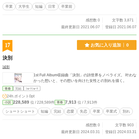
卒業
大学生
短編
日常
卒業前
感想数 0
文字数 3,871
最終更新日 2021.06.07
登録日 2021.06.07
17
お気に入り追加
0
決別
誠影
1st Full Album収録曲「決別」の詩世界をノベライズ。 叶わな
かった想いと、その想いを向けた女性との別れを描く。
青春
完結
ｼｮｰﾄｼｮｰﾄ
24h.ポイント
0pt
228,589
7,913
位 / 228,589件
位 / 7,913件
小説
青春
ショートショート
短編
完結
恋愛
失恋
卒業
卒業式
別れ
感想数 0
文字数 903
最終更新日 2024.03.31
登録日 2024.03.31