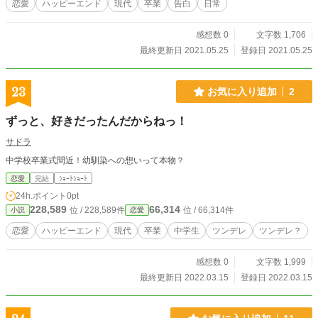
恋愛
ハッピーエンド
現代
卒業
告白
日常
感想数 0
文字数 1,706
最終更新日 2021.05.25
登録日 2021.05.25
23
お気に入り追加
2
ずっと、好きだったんだからねっ！
サドラ
中学校卒業式間近！幼馴染への想いって本物？
恋愛
完結
ｼｮｰﾄｼｮｰﾄ
24h.ポイント
0pt
228,589
66,314
位 / 228,589件
位 / 66,314件
小説
恋愛
恋愛
ハッピーエンド
現代
卒業
中学生
ツンデレ
ツンデレ？
感想数 0
文字数 1,999
最終更新日 2022.03.15
登録日 2022.03.15