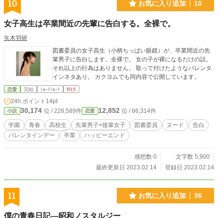
10
お気に入り追加
10
女子高生は卒業間近の先輩に告白する。全裸で。
矢木羽研
図書委員の女子高生（小柄ちっぱい眼鏡）が、卒業間近の先
輩男子に告白します。全裸で。 女の子が裸になるだけの話。
それ以上の行為はありません。 取って付けたようなバレンタ
インネタあり。 カクヨムでも同内容で公開しています。
恋愛
完結
ｼｮｰﾄｼｮｰﾄ
R15
24h.ポイント
14pt
30,174
12,852
位 / 228,589件
位 / 66,314件
小説
恋愛
学園
青春
高校生
先輩男子×後輩女子
図書委員
ヌード
告白
バレンタインデー
卒業
ハッピーエンド
感想数 0
文字数 5,900
最終更新日 2023.02.14
登録日 2023.02.14
11
お気に入り追加
36
僕の青春日記―昭和ノスタルジー