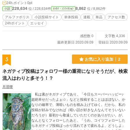
24h.ポイント
0pt
228,634
8,862
位 / 228,634件
位 / 8,862件
小説
ｴｯｾｲ・ﾉﾝﾌｨｸｼｮﾝ
アルファポリス
小説投稿サイト
単体投稿
連載
単品
アクセス数
24hポイント
エッセイ
感想数 0
文字数 4,336
最終更新日 2020.09.09
登録日 2020.09.09
5
お気に入り追加
2
ネガティブ投稿はフォロワー様の重荷になりそうだが、検索
流入はわりと多そう！？
月澄狸
私は素がネガティブであり、「今日もスーパーハッピー♪
超絶幸せだったよぉ☆」などと投稿することはほぼない。か
なりの確率で、薄暗いものを積み上げてゆく。だから、私の
投稿が好みでなければ（暗い話が好きな人なんてそういない
だろうが）最初から敬遠していただくのがありがたい。が、
なんとなくフォローしたあと、「うわ、コイツフォローした
らネガティブ投稿ばっかり流れてきて疲れるよ、どうしよ」