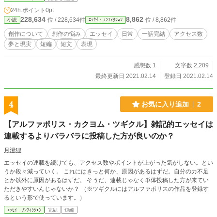
24h.ポイント
0pt
228,634
8,862
位 / 228,634件
位 / 8,862件
小説
ｴｯｾｲ・ﾉﾝﾌｨｸｼｮﾝ
創作について
創作の悩み
エッセイ
日常
一話完結
アクセス数
夢と現実
短編
短文
表現
感想数 1
文字数 2,209
最終更新日 2021.02.14
登録日 2021.02.14
4
お気に入り追加
2
【アルファポリス・カクヨム・ツギクル】雑記的エッセイは
連載するよりバラバラに投稿した方が良いのか？
月澄狸
エッセイの連載を続けても、アクセス数やポイントが上がった気がしない。とい
うか段々減っていく。 これにはきっと何か、原因があるはずだ。自分の力不足
とか以外に原因があるはずだ。 そうだ、連載じゃなく単体投稿した方が来てい
ただきやすいんじゃないか？ （※ツギクルにはアルファポリスの作品を登録す
るという形で使っています。）
ｴｯｾｲ・ﾉﾝﾌｨｸｼｮﾝ
完結
短編