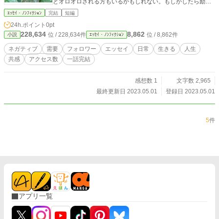
とオロオロされる方もいるかもしれない。もしかしたら励ま
そうとか、前を向かせようとか、何か反応しないといけない
ｴｯｾｲ・ﾉﾝﾌｨｸｼｮﾝ
完結
短編
とか思わせてしまって疲れさせている可能性もある。それを
24h.ポイント
0pt
思うと、ネガティブ投稿はしない方が良いのかもしれない。
228,634
8,862
位 / 228,634件
位 / 8,862件
小説
ｴｯｾｲ・ﾉﾝﾌｨｸｼｮﾝ
ただ、フォロワーが否応なく、四六時中ネガティブな言葉
を垂れ流してきたら疲れるだろうが、ふと、繋がりのない人
ネガティブ
需要
フォロワー
エッセイ
日常
生きる
人生
のネガティブ投稿を読みたくなるのは私だけだろうか？ ど
共感
アクセス数
一話完結
んよりと落ち込んだ日、私は「仕事できない 辛い」とか、
「社会不適合者 仕事」とか、「居場所がない」など、ネガ
ティブワードを検索することがよくある。「今日も超ハッピ
感想数 1
文字数 2,965
ー」とか「人生って幸せ」などというワードで検索すること
最終更新日 2023.05.01
登録日 2023.05.01
はない。 暗い気分のときに暗いものを見て共感する。「繋
がりたくはない」けど「読みたい」、ネガティブ投稿にはそ
ういう需要があるのではないか？
5
件
アプリ一覧