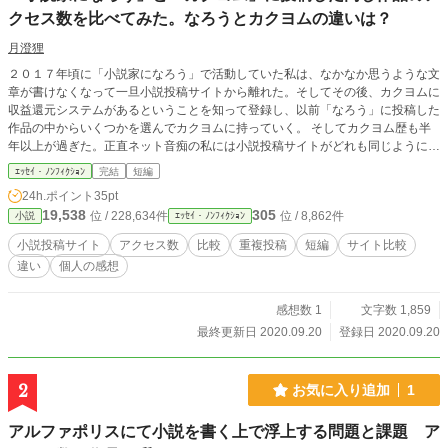
クセス数を比べてみた。なろうとカクヨムの違いは？
月澄狸
２０１７年頃に「小説家になろう」で活動していた私は、なかなか思うような文
章が書けなくなって一旦小説投稿サイトから離れた。そしてその後、カクヨムに
収益還元システムがあるということを知って登録し、以前「なろう」に投稿した
作品の中からいくつかを選んでカクヨムに持っていく。 そしてカクヨム歴も半
年以上が過ぎた。正直ネット音痴の私には小説投稿サイトがどれも同じように見
えたのだが、なろうとカクヨムの両方に登録した作品のアクセス数を見比べてみ
ｴｯｾｲ・ﾉﾝﾌｨｸｼｮﾝ
完結
短編
ると……。 ＊ アルファポリスでの活動記録的な連載も書いています↓ 「無料で
24h.ポイント
35pt
文章やマンガを投稿して稼ぐならアルファポリス？ 投稿インセンティブ研究中
19,538
305
位 / 228,634件
位 / 8,862件
小説
ｴｯｾｲ・ﾉﾝﾌｨｸｼｮﾝ
【5ヶ月で1000円分換金達成！】」 https://www.alphapolis.co.jp/novel/2066955
15/744414362
小説投稿サイト
アクセス数
比較
重複投稿
短編
サイト比較
違い
個人の感想
感想数 1
文字数 1,859
最終更新日 2020.09.20
登録日 2020.09.20
2
お気に入り追加
1
アルファポリスにて小説を書く上で浮上する問題と課題 ア