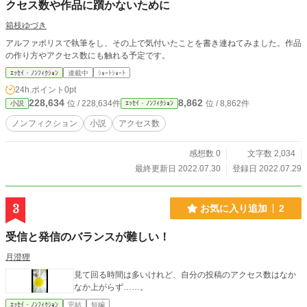
クセス数や作品に躓かないために
箱枝ゆづき
アルファポリスで執筆をし、その上で気付いたことを書き連ねてみました。作品
の作り方やアクセス数にも触れる予定です。
ｴｯｾｲ・ﾉﾝﾌｨｸｼｮﾝ
連載中
ｼｮｰﾄｼｮｰﾄ
24h.ポイント
0pt
228,634
8,862
位 / 228,634件
位 / 8,862件
小説
ｴｯｾｲ・ﾉﾝﾌｨｸｼｮﾝ
ノンフィクション
小説
アクセス数
感想数 0
文字数 2,034
最終更新日 2022.07.30
登録日 2022.07.29
3
お気に入り追加
2
受信と発信のバランスが難しい！
月澄狸
見て回る時間は多いけれど、自分の投稿のアクセス数はなか
なか上がらず……。
ｴｯｾｲ・ﾉﾝﾌｨｸｼｮﾝ
完結
短編