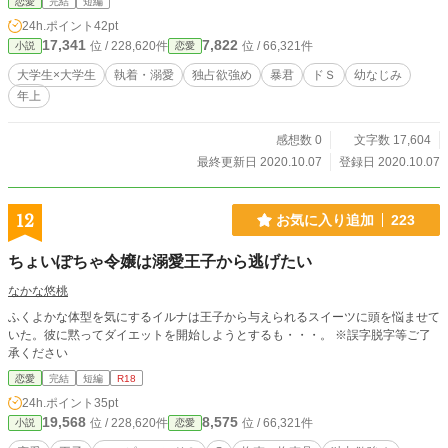
恋愛
完結
短編
24h.ポイント
42pt
17,341
7,822
位 / 228,620件
位 / 66,321件
小説
恋愛
大学生×大学生
執着・溺愛
独占欲強め
暴君
ドＳ
幼なじみ
年上
感想数 0
文字数 17,604
最終更新日 2020.10.07
登録日 2020.10.07
12
お気に入り追加
223
ちょいぽちゃ令嬢は溺愛王子から逃げたい
なかな悠桃
ふくよかな体型を気にするイルナは王子から与えられるスイーツに頭を悩ませて
いた。彼に黙ってダイエットを開始しようとするも・・・。 ※誤字脱字等ご了
承ください
恋愛
完結
短編
R18
24h.ポイント
35pt
19,568
8,575
位 / 228,620件
位 / 66,321件
小説
恋愛