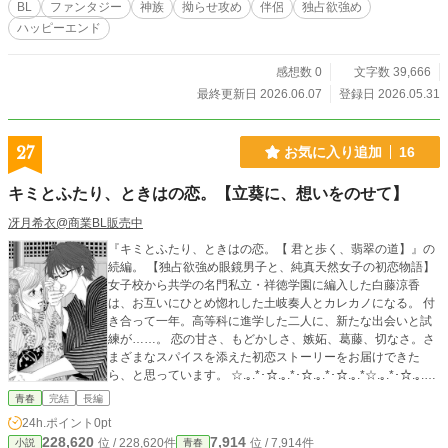
BL
ファンタジー
神族
拗らせ攻め
伴侶
独占欲強め
ハッピーエンド
感想数 0
文字数 39,666
最終更新日 2026.06.07
登録日 2026.05.31
27
お気に入り追加
16
キミとふたり、ときはの恋。【立葵に、想いをのせて】
冴月希衣@商業BL販売中
『キミとふたり、ときはの恋。【 君と歩く、翡翠の道】』の
続編。 【独占欲強め眼鏡男子と、純真天然女子の初恋物語】
女子校から共学の名門私立・祥徳学園に編入した白藤涼香
は、お互いにひとめ惚れした土岐奏人とカレカノになる。 付
き合って一年。高等科に進学した二人に、新たな出会いと試
練が……。 恋の甘さ、もどかしさ、嫉妬、葛藤、切なさ。さ
まざまなスパイスを添えた初恋ストーリーをお届けできた
ら、と思っています。 ☆.｡.*･☆.｡.*･☆.｡.*･☆.｡.*☆.｡.*･☆.｡.*･
☆.｡.*☆ 『君と歩く、翡翠の道』の続編です。 ◆本文、画像
青春
完結
長編
の無断転載禁止◆ No reproduction or republication without w
24h.ポイント
0pt
ritten permission. 表紙：香咲まりさん作画
228,620
7,914
位 / 228,620件
位 / 7,914件
小説
青春