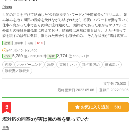
Ringo
世間の注目を浴びて結婚した“公爵家次男”ハワードと“子爵家長女”マリエル。 妬
み嫉みを抱く周囲の視線を受けながら結ばれたが、初夜にハワードが妻を置いて
仕事へ向かった事であらぬ噂が流れ始めた。 婚約者であった頃からマリエルは
外部との接触を最低限に抑えており、結婚後は屋敷に籠る日々。 ふたり揃って
姿を現すのは年に数回、限られた夜会やお茶会のみ。 そんな状況が“噂は真実で
あった”と憶測を呼び、更なる興味を惹きつける。 ※ご都合主義の世界観 ※ちょ
恋愛
連載中
長編
R18
くちょく生々しい表現あり ※全体的にR18内容です ※作品中の法律や知識は創
24h.ポイント
234pt
作物です
5,789
2,774
位 / 228,620件
位 / 66,321件
小説
恋愛
恋愛
ハッピーエンド
溺愛
束縛したい
独占欲強め
嫉妬深い
溺愛妻／溺愛夫
文字数 75,533
最終更新日 2023.05.08
登録日 2022.08.06
2
お気に入り追加
581
塩対応の同室αが実は俺の番を狙っていた
雪兎