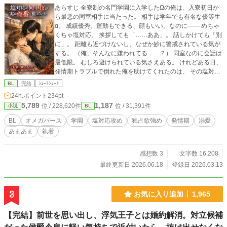
あらすじ 全寮制の名門学園に入学したΩの俺は、入寮初日か
ら最悪の同室相手に当たった。 相手は学年でも有名な優等生
α。 成績優秀、運動もできる、顔もいい。なのに—— めちゃ
くちゃ塩対応。 挨拶しても「……ああ」。 話しかけても「別
に」。 距離も近づけないし、なぜか妙に警戒されている気が
する。 （俺、そんなに嫌われてる……？） 同室なのに会話は
最低限。 むしろ避けられている気さえある。 けれどある日、
発情期トラブルで倒れた俺を助けてくれたのは、 その塩対応
αだった。 しかも普段とは違い、必死な顔で言われる。
BL
完結
ｼｮｰﾄｼｮｰﾄ
「……他のαに近づくな」 「お前は俺の……」 そこで言葉を
24h.ポイント
234pt
飲み込む彼。 それ以来、少しずつ態度が変わり始める。 距離
5,789
1,187
位 / 228,620件
位 / 31,391件
小説
BL
は相変わらず近くない。 口数も少ない。 だけど―― 他のαが
近づくと、さりげなく間に入る。 発情期が近いと察すると、
BL
オメガバース
学園
塩対応攻め
独占欲強め
発情期
溺愛
さりげなく世話を焼く。 そして時々、独占欲を隠しきれない
あまあま
執着
視線。 実は彼はずっと前から知っていた。 俺が、 自分の運
命の番かもしれないΩだということを。 だからこそ距離を取
っていた。 触れたら、もう止まれなくなるから。 だけど同室
感想数 3
文字数 16,208
生活の中で、 少しずつ、確実に距離は変わっていく。 塩対応
最終更新日 2026.06.18
登録日 2026.03.13
の裏に隠されていたのは―― 重すぎるほどの独占欲だった。
3
お気に入り追加
1,965
【完結】前世を思い出し、浮気王子とは婚約解消。対立候補