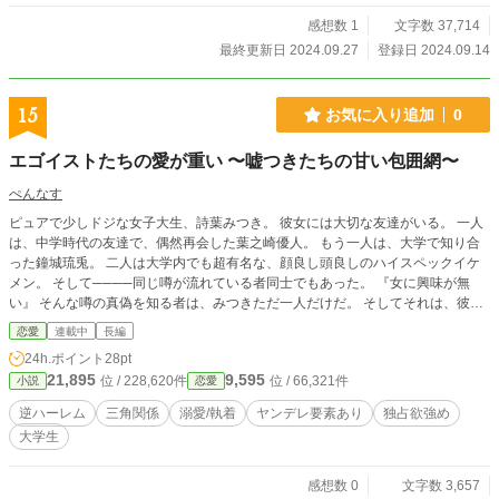
感想数 1
文字数 37,714
最終更新日 2024.09.27
登録日 2024.09.14
15
お気に入り追加
0
エゴイストたちの愛が重い 〜嘘つきたちの甘い包囲網〜
ぺんなす
ピュアで少しドジな女子大生、詩葉みつき。 彼女には大切な友達がいる。 一人
は、中学時代の友達で、偶然再会した葉之崎優人。 もう一人は、大学で知り合
った鐘城琉兎。 二人は大学内でも超有名な、顔良し頭良しのハイスペックイケ
メン。 そして────同じ噂が流れている者同士でもあった。 『女に興味が無
い』 そんな噂の真偽を知る者は、みつきただ一人だけだ。 そしてそれは、彼ら
がみつきに与える特別の一つにすぎない。 二人から向けられる笑顔も、優しく
恋愛
連載中
長編
囁かれる言葉も、甘く繋がれる手も、友達としての親愛であると疑うことなく、
24h.ポイント
28pt
彼らと過ごすみつき。 しかしその裏には、みつきの知らない歪んだ感情があっ
21,895
9,595
位 / 228,620件
位 / 66,321件
小説
恋愛
た。重くて甘く、狂気的な愛は、どこまでも無邪気で無垢な笑顔によって加速し
ていき、止まることのない執着は、みつきを囲う檻となる。 これは、甘くて重
逆ハーレム
三角関係
溺愛/執着
ヤンデレ要素あり
独占欲強め
いエゴイストが、たった一人の女の子に恋をしてしまう話。 ※この作品は、カ
大学生
クヨム、小説家になろう、Nolaノベルにも投稿しています。
感想数 0
文字数 3,657