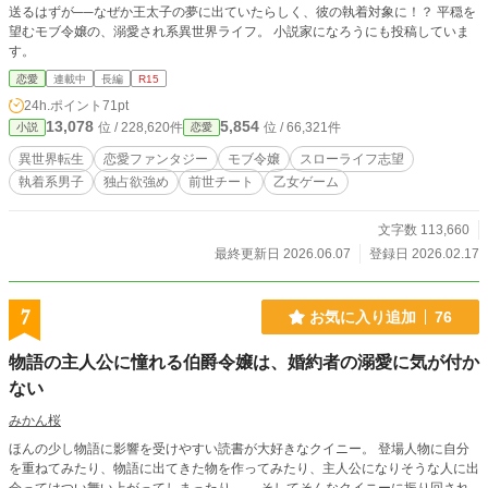
送るはずが──なぜか王太子の夢に出ていたらしく、彼の執着対象に！？ 平穏を
望むモブ令嬢の、溺愛され系異世界ライフ。 小説家になろうにも投稿していま
す。
恋愛
連載中
長編
R15
24h.ポイント
71pt
13,078
5,854
位 / 228,620件
位 / 66,321件
小説
恋愛
異世界転生
恋愛ファンタジー
モブ令嬢
スローライフ志望
執着系男子
独占欲強め
前世チート
乙女ゲーム
文字数 113,660
最終更新日 2026.06.07
登録日 2026.02.17
7
お気に入り追加
76
物語の主人公に憧れる伯爵令嬢は、婚約者の溺愛に気が付か
ない
みかん桜
ほんの少し物語に影響を受けやすい読書が大好きなクイニー。 登場人物に自分
を重ねてみたり、物語に出てきた物を作ってみたり、主人公になりそうな人に出