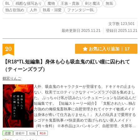
の白い肌を、愛らしい声で喘がせながら、甘く、蕩けてい
BL
残酷な描写あり
魔物
王族・貴族
剣と魔法
無垢
く。 ＿＿＿＿＿＿＿＿＿＿＿ ⚠︎人外受け
独占欲強め
人外
執着・溺愛
ファンタジーBL
文字数 123,501
最終更新日 2025.11.21
登録日 2025.11.21
20
お気に入り追加
17
【R18*TL短編集】身体も心も吸血鬼の紅い瞳に囚われて
（ティーンズラブ）
鶴宮りんご
人外、吸血鬼のキャラクターが登場する、ドキドキの止まら
ない、耽美でエロティックなティーンズラブ小説を集めまし
た。 ぶっちゃけ私が読みたいシチュエーションを詰め込んだ
短編集です。 【短編ストーリー紹介】 「支配されたい...独占
力強めの俺様鬼畜執事に自慰管理されてイケナイ敏感メイド
は身体が疼いて仕方ありません！」 大人の玩具まで愛用する
シゴデキ鬼畜執事♂×快楽責めで逃げられない新人メイド♀
（時々食料） ※本作品はスパンキング、自慰管理、失禁等過
激な描写を含みます。 「森のやさしい吸血鬼に本能のままに
恋愛
連載中
短編
R18
愛されすぎて快感に溺れてしまうお人好しの薬草師の話」 や