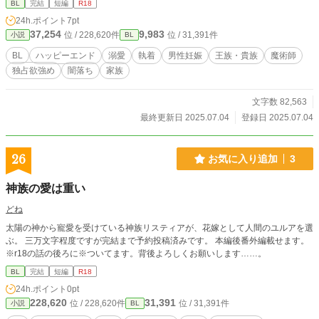
BL
完結
短編
R18
24h.ポイント
7pt
37,254
9,983
位 / 228,620件
位 / 31,391件
小説
BL
BL
ハッピーエンド
溺愛
執着
男性妊娠
王族・貴族
魔術師
独占欲強め
闇落ち
家族
文字数 82,563
最終更新日 2025.07.04
登録日 2025.07.04
26
お気に入り追加
3
神族の愛は重い
どね
太陽の神から寵愛を受けている神族リスティアが、花嫁として人間のユルアを選
ぶ。 三万文字程度ですが完結まで予約投稿済みです。 本編後番外編載せます。
※r18の話の後ろに※ついてます。背後よろしくお願いします……。
BL
完結
短編
R18
24h.ポイント
0pt
228,620
31,391
位 / 228,620件
位 / 31,391件
小説
BL