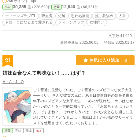
24h.ポイント
14pt
さしいけどヴァンパイアの本能に抗えない森の吸血鬼♂✕お人
30,355
12,940
位 / 228,620件
位 / 66,321件
小説
恋愛
好し薬草師♀ 「吸血鬼のトラウマを癒やす強制絶頂セラピー
もっと気持ちよくしてください....！」 過去のトラウマで吸血
ティーンズラブ/TL
吸血鬼
短編
思わぬ展開
独占欲強め
人外
できない吸血鬼♂✕患者の欲望を高めて癒やすカウンセラー♀
トロトロになるまで愛される
ティーンズラブ
女性向け
（注）本作品の執筆にあたっては、生成AIにも力を借りてい
ます。
文字数 41,929
最終更新日 2025.06.05
登録日 2025.01.17
21
お気に入り追加
8
姉妹百合なんて興味ない！……はず？
M・A・J・O
ごく普通に生活していた、ごく普通のレズビアンな女子大生
――うい。 そんな彼女の元に、ある日突然自身の妹を名乗る
年下のレズビアンな女子大生――めいが現れた。 めいはなぜ
かういのことを一方的に知っていた。 「お姉ちゃんはういさ
ん、ですよね？」 それからういは、その少女となし崩しに生
活していくこととなる…… ・表紙はよしかわ様のフリーイラ
ストを使用させていただいております。
恋愛
完結
長編
R15