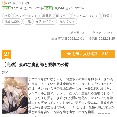
読めると思います。 ＊ およそ８話程度の予定。 ＊ Ｒシー
24h.ポイント
7pt
ンは終盤、＊マークつけます。 ＊ 表紙はCanvaさまで作成
37,254
16,244
位 / 228,620件
位 / 66,321件
小説
恋愛
した画像を使用しております。 ＊ いくひさしく、さちおお
かれ→いつまでも幸の多いことを。
恋愛
ハッピーエンド
異世界
両片想い
だんだん甘くなる
溺愛
独占欲強め
一途
イチャイチャ
らぶえっち
感想数 13
文字数 23,456
最終更新日 2022.12.01
登録日 2022.11.25
25
お気に入り追加
218
【完結】孤独な魔術師と愛執の公爵
舞米
かつて国を救いながらも「闇堕ち」の烙印を押され、森の奥
に引きこもっていた天才魔術師アッシュ。彼を見つけ出した
のは、幼い頃からその魔術に魅せられ、一途に想い続けたカ
ランウェル公爵アルフレッドだった。度重なる拒絶にもめげ
ず、ひたすら愛を注ぎ続けた公爵の情熱が、凍てついた魔術
師の心を溶かしていく。しかし、男同士の愛には、貴族社会
のしがらみが立ちはだかり……？ これは、孤独な魂が真実の
愛と家族を得て、奇跡を紡ぎ出す、壮大な物語。 ＿＿＿＿＿
＿＿＿＿＿＿＿ R18には※付けてます。