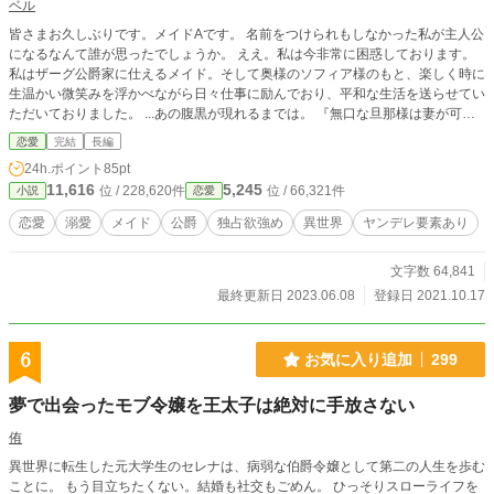
ベル
皆さまお久しぶりです。メイドAです。 名前をつけられもしなかった私が主人公
になるなんて誰が思ったでしょうか。 ええ。私は今非常に困惑しております。
私はザーグ公爵家に仕えるメイド。そして奥様のソフィア様のもと、楽しく時に
生温かい微笑みを浮かべながら日々仕事に励んでおり、平和な生活を送らせてい
ただいておりました。 ...あの腹黒が現れるまでは。 『無口な旦那様は妻が可愛
くて仕方ない』のサイドストーリーです。 個人的に好きだった二人を今回は主
恋愛
完結
長編
役にしてみました。
24h.ポイント
85pt
11,616
5,245
位 / 228,620件
位 / 66,321件
小説
恋愛
恋愛
溺愛
メイド
公爵
独占欲強め
異世界
ヤンデレ要素あり
文字数 64,841
最終更新日 2023.06.08
登録日 2021.10.17
6
お気に入り追加
299
夢で出会ったモブ令嬢を王太子は絶対に手放さない
侑
異世界に転生した元大学生のセレナは、病弱な伯爵令嬢として第二の人生を歩む
ことに。 もう目立ちたくない。結婚も社交もごめん。 ひっそりスローライフを