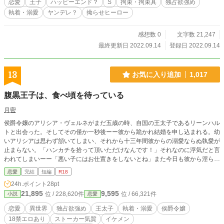
恋愛
王子
ハッピーエンド？
S
拘束・拘束具
独占欲強め
執着・溺愛
ヤンデレ？
拗らせヒーロー
感想数 0
文字数 21,247
最終更新日 2022.09.14
登録日 2022.09.14
13
お気に入り追加
1,017
腹黒王子は、食べ頃を待っている
月密
侯爵令嬢のアリシア・ヴェルネがまだ五歳の時、自国の王太子であるリーンハル
トと出会った。そしてその僅か一秒後ーー彼から跪かれ結婚を申し込まれる。幼
いアリシアは思わず頷いてしまい、それから十三年間彼からの溺愛ならぬ執愛が
止まらない。「ハンカチを拾って頂いただけなんです！」それなのに浮気だと言
われてしまいーー「悪い子にはお仕置きをしないとね」また今日も彼から淫らな
お仕置きをされてーー……。
恋愛
完結
短編
R18
24h.ポイント
28pt
21,895
9,595
位 / 228,620件
位 / 66,321件
小説
恋愛
恋愛
異世界
独占欲強め
王太子
執着・溺愛
侯爵令嬢
18禁エロあり
ストーカー気質
イケメン