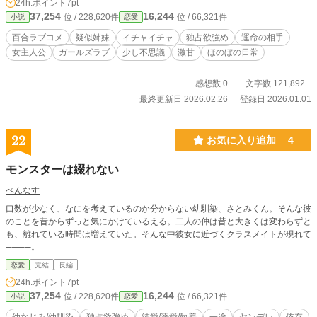
24h.ポイント
7pt
37,254
16,244
位 / 228,620件
位 / 66,321件
小説
恋愛
百合ラブコメ
疑似姉妹
イチャイチャ
独占欲強め
運命の相手
女主人公
ガールズラブ
少し不思議
激甘
ほのぼの日常
感想数 0
文字数 121,892
最終更新日 2026.02.26
登録日 2026.01.01
22
お気に入り追加
4
モンスターは綴れない
ぺんなす
口数が少なく、なにを考えているのか分からない幼馴染、さとみくん。そんな彼
のことを昔からずっと気にかけているえる。二人の仲は昔と大きくは変わらずと
も、離れている時間は増えていた。そんな中彼女に近づくクラスメイトが現れて​
────。
恋愛
完結
長編
24h.ポイント
7pt
37,254
16,244
位 / 228,620件
位 / 66,321件
小説
恋愛