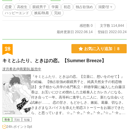
恋愛
高校生
眼鏡男子
学園
初恋
独占欲強め
溺愛/甘々
ハッピーエンド
嫉妬/執着
完結
感想数 0
文字数 114,844
最終更新日 2022.06.14
登録日 2022.03.24
28
お気に入り追加
8
キミとふたり、ときはの恋。【Summer Breeze】
冴月希衣@商業BL販売中
『キミとふたり、ときはの恋。【立葵に、想いをのせて】』
の続編。 【独占欲強め眼鏡男子と、純真天然女子の初恋物
語】 女子校から共学の名門私立・祥徳学園に編入した白藤涼
香は、お互いにひとめ惚れした土岐奏人とカレカノになる。
付き合って一年。高等科に進学した二人に、新たな出会いと
試練が……。 恋の甘さ、もどかしさ、嫉妬、葛藤、切なさ。
さまざまなスパイスを添えた初恋ストーリーをお届けできた
ら、と思っています。 ☆.｡.*･☆.｡.*･☆.｡.*･☆.｡.*☆.｡.*･☆.｡.*･
☆.｡.*☆ 『花霞にたゆたう君に』の続編です。 ◆本文、画像
青春
完結
短編
の無断転載禁止◆ No reproduction or republication without w
24h.ポイント
0pt
ritten permission. 表紙：香咲まりさん作画