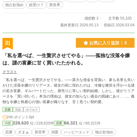
独占欲強め
総受け？
異世界
感想数 3
文字数 55,335
最終更新日 2026.05.13
登録日 2026.03.04
31
お気に入り追加
5
「私を選べば、一生贅沢させてやる」——孤独な没落令嬢
は、謎の富豪に甘く買いたたかれる。
クラスト
「私を選べば、一生贅沢させてやる」——莫大な借金を背負い、家も名誉も失い
かけた没落令嬢のリリアーヌ。彼女の前に現れたのは、冷徹な微笑を浮かべる謎
の若き富豪、ギルバートだった。身売りに等しい契約結婚。しかし、彼がリリア
ーヌを「買い叩いた」本当の理由は、彼女の知らない過去の因縁にあり……。孤
独な令嬢と執着心の強い富豪が織りなす、甘く危うい契約愛。
恋愛
完結
ｼｮｰﾄｼｮｰﾄ
24h.ポイント
0pt
228,620
66,321
位 / 228,620件
位 / 66,321件
小説
恋愛
恋愛
ざまぁ
異世界
溺愛
ハッピーエンド
独占欲強め