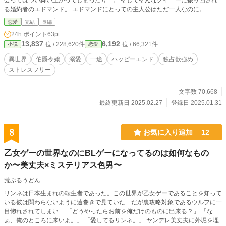
会ってはつい舞い上がってしまったり…。 そしてそんなクイニーに振り回され
る婚約者のエドマンド。 エドマンドにとっての主人公はただ一人なのに。
恋愛
完結
長編
24h.ポイント
63pt
13,837
6,192
位 / 228,620件
位 / 66,321件
小説
恋愛
異世界
伯爵令嬢
溺愛
一途
ハッピーエンド
独占欲強め
ストレスフリー
文字数 70,668
最終更新日 2025.02.27
登録日 2025.01.31
8
お気に入り追加
12
乙女ゲーの世界なのにBLゲーになってるのは如何なもの
か〜美丈夫×ミステリアス色男〜
荒ぶるうどん
リンネは日本生まれの転生者であった。この世界が乙女ゲーであることを知って
いる彼は関わらないように遠巻きで見ていた…だが裏攻略対象であるウルフに一
目惚れされてしまい… 「どうやったらお前を俺だけのものに出来る？」 「な
ぁ、俺のところに来いよ。」 「愛してるリンネ。」 ヤンデレ美丈夫に外堀を埋