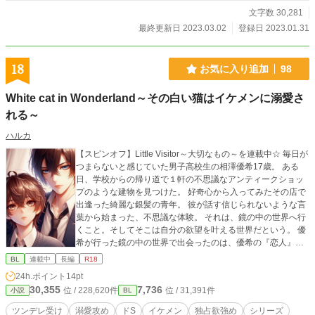
文字数 30,281
最終更新日 2023.03.02
登録日 2023.01.31
18
お気に入り追加
98
White cat in Wonderland～その白い猫はイケメンに溺愛さ
れる～
ハルカ
【スピンオフ】Little Visitor～大切なもの～を連載中☆ 毎日が
つまらないと感じていた男子高校生の相澤優希17歳。 ある
日、学校からの帰り道で１軒の不思議なアンティークショッ
プのような建物を見つけた。 好奇心から入ってみたその店で
出逢った綺麗な銀髪の青年。 彼が話す信じられないような言
葉から始まった、不思議な体験。 それは、鏡の中の世界へ行
くこと。そしてそこは自分の欲望を叶える世界だという。 優
希が行った鏡の中の世界で出会ったのは、優希の『恋人』だ
というクラスメイトの藤條海斗だった――。 「クラスメイ
BL
連載中
長編
R18
ト？ 優希……本気で言ってるのか？ 俺達は付き合ってい
24h.ポイント
14pt
るんだぞ？」 「これが俺の欲望だって!? 絶対にありえない
30,355
7,736
位 / 228,620件
位 / 31,391件
小説
BL
っ！」 優希の欲望とは？現実世界の海斗の想いとは？ 不思議
な世界へようこそ、『あなたの望み、叶えます』 ツンデレで
ツンデレ受け
溺愛攻め
ドS
イケメン
独占欲強め
シリーズ