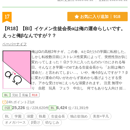
17
お気に入り追加
918
【R18】【Bl】イケメン生徒会長αは俺の運命らしいです。
えっと俺βなんですが？？
ペーパーナイフ
俺はΩの高校2年ナギ。この春、αとΩだけの学園に転校した。
しかし転校数日前にストレス性変異によって、突然性別がβに
変わってしまった！ Ωクラスに入ったもののバカにされる毎
日。そんなとき学園一のαである生徒会長から 「お前は俺の
運命だ」と言われてしまい…。 いや、俺今βなんですが？？ β
に変わり運命の匂いがわからず攻めから逃げようとする受
け。アホな受けがαにえっちな溺愛されます。 注意 無理や
り 自慰 玩具 フェラ 中出し 何でもありな人向け 妊娠
可能ですが、主人公は妊娠しません リバなし 無理やりだけど
BL
完結
長編
R18
愛はある ほぼエロ ストーリー薄め オメガバース独自設定
24h.ポイント
21pt
あり
25,226
6,424
位 / 228,620件
位 / 31,391件
小説
BL
BL
学園
溺愛
執着
生徒会長
独占欲強め
美形×平凡
オメガバース
β受け
幼なじみ