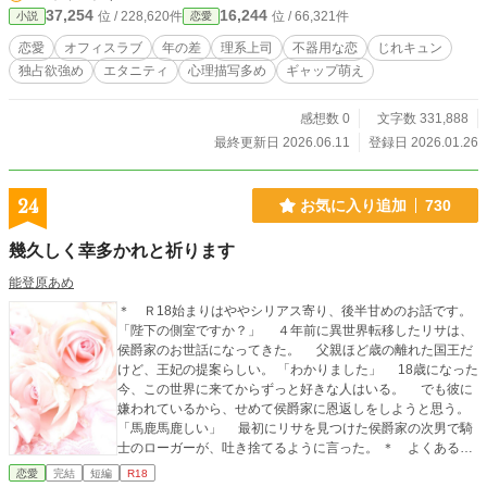
に綴り続けた『業務記録』 その実直さを、彼だけが「正解
37,254
16,244
位 / 228,620件
位 / 66,321件
小説
恋愛
だ」と全肯定したあの日から、何かが狂い始めた。 鉄壁だっ
たはずの彼の理性は、ゆこが放つ無邪気で残酷なまでの「天
恋愛
オフィスラブ
年の差
理系上司
不器用な恋
じれキュン
然」によって、静かに確実に侵食されていく。 思考の1ビッ
独占欲強め
エタニティ
心理描写多め
ギャップ萌え
トに至るまで、すべてを自分だけのものにしたい―― 自覚し
たときにはもう、その淡い微熱は不器用で重すぎるほどの
「独占欲」へと姿を変えていた。 「深夜の保健体育」を開講
感想数 0
文字数 331,888
してまで己の反応を必死に弁明する男と、それを切実な「体
最終更新日 2026.06.11
登録日 2026.01.26
の不調」と信じて疑わない、ちょっとズレた部下。 時に噛み
合わない二人が織りなす「勘違い」に笑い、時に孤独な魂が
触れ合う瞬間の「熱」に胸を締め付けられる。 これは、『不
24
お気に入り追加
730
感症の神様』と呼ばれた男が「ただの男」へと堕ち、溺愛の
怪物へと変わるまでを描くおかしくて切実な大人の恋の物
幾久しく幸多かれと祈ります
語。 ＊毎日21:00過ぎに更新予定です＊ 【執着系エリート】×
【不器用でちょっとズレた派遣社員】
能登原あめ
＊ Ｒ18始まりはややシリアス寄り、後半甘めのお話です。
「陛下の側室ですか？」 ４年前に異世界転移したリサは、
侯爵家のお世話になってきた。 父親ほど歳の離れた国王だ
けど、王妃の提案らしい。 「わかりました」 18歳になった
今、この世界に来てからずっと好きな人はいる。 でも彼に
嫌われているから、せめて侯爵家に恩返しをしようと思う。
「馬鹿馬鹿しい」 最初にリサを見つけた侯爵家の次男で騎
士のローガーが、吐き捨てるように言った。 ＊ よくある転
移もの、騎士ヒーローとのお話なので飲み物片手にさくっと
恋愛
完結
短編
R18