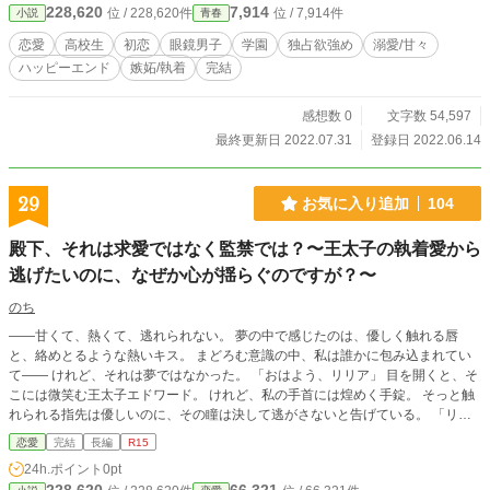
228,620
7,914
位 / 228,620件
位 / 7,914件
小説
青春
恋愛
高校生
初恋
眼鏡男子
学園
独占欲強め
溺愛/甘々
ハッピーエンド
嫉妬/執着
完結
感想数 0
文字数 54,597
最終更新日 2022.07.31
登録日 2022.06.14
29
お気に入り追加
104
殿下、それは求愛ではなく監禁では？〜王太子の執着愛から
逃げたいのに、なぜか心が揺らぐのですが？〜
のち
——甘くて、熱くて、逃れられない。 夢の中で感じたのは、優しく触れる唇
と、絡めとるような熱いキス。 まどろむ意識の中、私は誰かに包み込まれてい
て—— けれど、それは夢ではなかった。 「おはよう、リリア」 目を開くと、そ
こには微笑む王太子エドワード。 けれど、私の手首には煌めく手錠。 そっと触
れられる指先は優しいのに、その瞳は決して逃がさないと告げている。 「リリ
ア、君は僕のものだよ」 ——待ってください殿下、それは愛の告白ではなく監
恋愛
完結
長編
R15
禁では！？ 冷静沈着なはずの王太子が見せる、甘く狂おしい独占欲。 逃げなけ
24h.ポイント
0pt
れば——そう思うのに、彼の囁きに心が揺れてしまうのはなぜ？ 求められるほ