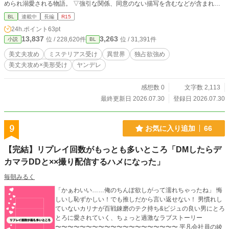
められ溺愛される物語。 ▽強引な関係、同意のない描写を含むなどが含まれま
すご注意ください。
BL
連載中
長編
R15
24h.ポイント
63pt
13,837
3,263
位 / 228,620件
位 / 31,391件
小説
BL
美丈夫攻め
ミステリアス受け
異世界
独占欲強め
美丈夫攻め×美形受け
ヤンデレ
感想数 0
文字数 2,113
最終更新日 2026.07.30
登録日 2026.07.30
9
お気に入り追加
66
【完結】リプレイ回数がもっとも多いところ「DMしたらデ
カマラDDと××撮り配信するハメになった」
毎朝みるく
「かぁわいい……俺のちんぽ欲しがって濡れちゃったね」 悔
しいし恥ずかしい！でも推しだから言い返せない！ 男慣れし
ていないカリナが百戦錬磨のテク持ち&ビジュの良い男にとろ
とろに愛されていく、ちょっと過激なラブストーリー
〜〜〜〜〜〜〜〜〜〜〜〜〜〜〜〜〜〜〜〜 平凡会社員の綾