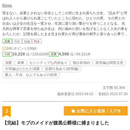
Ringo
望まない、必要とされない存在としてこの世に生まれ落ちた少女。 “忌み子”と呼
ばれ人々から避けられ過ごしていたところに現れた、ひとりの男。 その男との
出会いは少女の生活を一変させ、生涯に渡り深い繋がりを持つこととなる。 先
天的な障害で言葉を持たぬ少女は、内に秘めた想いを告げることなく人生の幕を
おろしたが、記憶を残したまま生まれ変わり再び運命の相手と巡り会った事で、
今度は存分に思いの丈を伝えていく。 ＊＊＊＊＊＊ 前世編はセンシティブで禁
恋愛
完結
短編
R18
忌的な内容が濃いめとなっておりますが、今世編は甘々なバカップル(18禁要素
24h.ポイント
106pt
濃いめ)の日常となっております。 生々しくも激甘でシンプルな溺愛だけでいい
10,228
4,598
位 / 228,620件
位 / 66,321件
小説
恋愛
や!!という方は、前世編は無視して今世編のみご拝読くださいませ。 ⚠️注意⚠️ ※
全体的に生々しい表現ありの18禁内容です。 ※ご都合主義の世界観です。 ※全
溺愛
束縛
センシティブな内容あり
独占欲強め
前世編は閲覧注意
体的に倫理観がぶっ飛んでます。 ※前世は特に胸糞注意。 ※気分を害する可能
今世編はただただ溺愛
近親行為あり(前世編)
性あり。 ※どんなものでもщ(ﾟДﾟщ)ｶﾓﾝな人のみどうぞ。 ☆作者より☆ ※諸事
愛人、不貞、なんでもありの前世
情により長期休養していた為、執筆中のものが停滞しています。 お気に入りに
登録してくださっている方にはご迷惑をおかけしておりますが、完結に向けて動
いておりますので、続きを今暫くお待ちいただけましたら幸いです。
文字数 50,364
最終更新日 2022.08.02
登録日 2022.07.30
5
お気に入り追加
1,779
【完結】モブのメイドが腹黒公爵様に捕まりました