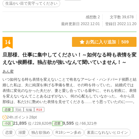
生温かい目で見守ってください
感想数 2
文字数 39,678
最終更新日 2022.12.01
登録日 2022.11.20
14
お気に入り追加
509
旦那様、仕事に集中してください！～如何なる時も表情を変
えない侯爵様。独占欲が強いなんて聞いていません！～
あん蜜
いつ如何なる時も表情を変えないことで有名なアーレイ・ハンドバード侯爵と結
婚した私は、夫に純潔を捧げる準備を整え、その時を待っていた。 結婚式では
表情に変化のなかった夫だが、妻と愛し合っている最中に、それも初夜に、表情
を変えないなんてことあるはずがない。 何の心配もしていなかった。 今から旦
那様は、私だけに艶めいた表情を見せてくださる……そう思っていたのに――。
恋愛
完結
短編
R18
24h.ポイント
28pt
21,895
9,595
位 / 228,620件
位 / 66,321件
小説
恋愛
恋愛
溺愛
独占欲強め
R18シーン多め
素直になれないヒロイン