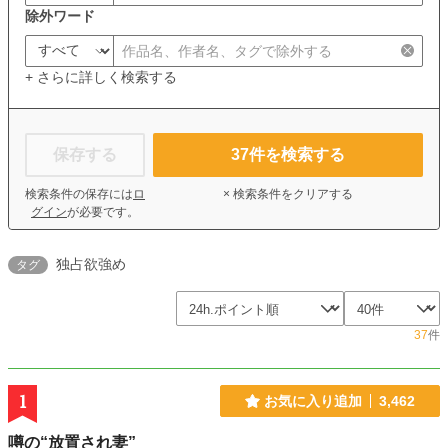
除外ワード
+ さらに詳しく検索する
保存する
37
件を検索する
検索条件の保存には
ロ
× 検索条件をクリアする
グイン
が必要です。
独占欲強め
タグ
37
件
1
お気に入り追加
3,462
噂の“放置され妻”