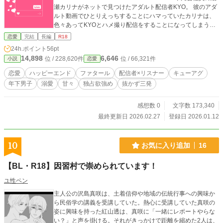
瀬カリナがネットで見つけたアダルト配信者KYO。 彼のアダ
ルト動画でひとりえっちすることにハマっていたカリナは、
色々あってKYOとハメ撮り配信をすることになってしまう。
経験少ないのに大丈夫そ？と思いきや、KYOが手取り足取り
恋愛
完結
長編
R18
ナニ取り、あの手この手でカリナの体をすみからすみまで開
24h.ポイント
56pt
発して――初日から潮吹きなんて聞いてない！！ おまけに、
14,898
6,646
位 / 228,620件
位 / 66,321件
小説
恋愛
自分たちのハメ撮り動画を見ながら調教開始！？ こんなこと
は誰にも言えない。お気に入りのカフェ店員の、叶くんに
恋愛
ハッピーエンド
ファタール
配信者×リスナー
キューアグ
も。 追記 性描写がある話に※マークを付けました
年下男子
溺愛
甘々
独占欲強め
抜かず三発
感想数 0
文字数 173,340
最終更新日 2026.02.27
登録日 2026.01.12
10
お気に入り追加
16
【BL・R18】因習村で崇められています！
ユ性ペン
主人公の沢島真咲は、土着信仰や地域の伝統行事への興味か
ら民俗学の講義を受講していた。熱心に受講していた真咲の
姿に興味を持った紅山透は、真咲に「一緒にレポートやらな
い？」と声を掛ける。それがきっかけで距離を縮めた2人は、