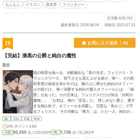
恥ずかしくて素直になれない優希と、独占欲が強く優希を溺
もふもふ
ドラゴン
異世界
ファンタジー
愛しながらもついイジメてしまう海斗のシリーズ小説です。
ファンタジー＆BLでお送りします。 Black＆White以降は複数
CP＆もふもふやドラゴンも出てきます。 ※基本的に露骨なエ
文字数 626,761
ロはありませんが、エロ多めの回には「R18」と表記してい
最終更新日 2026.08.04
登録日 2023.07.31
ます。
19
お気に入り追加
43
【完結】漆黒の公爵と純白の魔性
舞米
国の暗部を統べる、冷酷無比な「影の当主」フェリクス・ラ
ヴェンスワース。 部下さえも震え上がる彼が、唯一、その絶
対零度の仮面を溶かすのは、膝の上に乗せた純白のオフィー
ルの前だけ。 唯一溺愛する純白の愛人オフィールには、「秘
密」があった。その正体は、フェリクスだけが知る「白蛇の
魔物」。 「お前は、俺の『至宝』だ」 惜しみない愛と、重す
ぎる独占欲で、オフィールを溺愛し、完璧な「鳥かご」で守
るフェリクス。 その冷酷な「権力」は、ただ一人、純白のオ
フィールを、誰の目にも触れさせぬよう「独占」するためだ
BL
完結
長編
R18
けに使われる。 「その肌に、俺以外の『熱』を、与えるな」
24h.ポイント
14pt
夜ごと寝室で繰り返される、官能の儀式。 主人の重すぎる独
30,355
7,736
位 / 228,620件
位 / 31,391件
小説
BL
占欲を、オフィールは、最高の「快楽」として受け入れ、そ