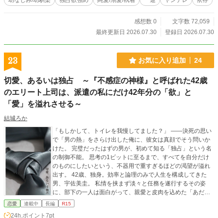
幼なじみ/幼馴染
独占欲強め
純愛/溺愛/執着
一途
ヤンデレ
依存
感想数 0
文字数 72,059
最終更新日 2026.07.30
登録日 2026.07.30
23
お気に入り追加
24
切愛、あるいは独占 ～『不感症の神様』と呼ばれた42歳
のエリート上司は、派遣の私にだけ42年分の「欲」と
「愛」を溢れさせる～
結城ろか
「もしかして、トイレを我慢してました？」 ——決死の思い
で「男の熱」をさらけ出した俺に、彼女は真顔でそう問いか
けた。 完璧だったはずの男が、初めて知る「独占」という名
の制御不能。 思考の1ビットに至るまで、すべてを自分だけ
のものにしたいという、不器用で重すぎるほどの渇望が溢れ
出す。 42歳、独身。効率と論理のみで人生を構成してきた
男、宇佐美圭。 私情を挟まず淡々と任務を遂行するその姿
に、部下の一人は面白がって、親愛と皮肉を込めた「あだ
名」をつけた。 「誰にも必要とされない、透明な存在」とし
恋愛
連載中
長編
R15
て生きてきた派遣社員、三井ゆこ。 彼女が自分を律するため
24h.ポイント
7pt