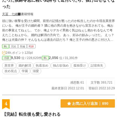
だった侯爵令息に軽い気持ちで近付いたら、抜け出せなくな
った
天冨 七緒
書籍情報
頭に強い衝撃を受けた瞬間、前世の記憶が甦ったのか転生したのか今現在異世界
にいる。 俺が王子の婚約者？ 隣に他の男の肩を抱きながら宣言されても、俺お
前の事覚えてねぇし。 てか、俺よりデカイ男抱く気はねぇし抱かれるなんて考
えたことねぇから。 婚約は解消の方向で。 あっ、好みの奴みぃっけた。 えっ？
俺とは犬猿の仲？ そんなもんは過去の話だろ？ 俺と王子の仲の悪さに付け入っ
て、王子の婚約者の座を狙ってた？ あんな浮気野郎はほっといて俺にしろよ。
BL
完結
長編
R18
BL大賞に応募したく急いでしまった為に荒い部分がありますが、ちょこちょこ
24h.ポイント
120pt
直しながら公開していきます。 そういうシーンも早い段階でありますのでご注
9,530
2,056
位 / 228,620件
位 / 31,391件
小説
BL
意ください。 同時に「王子を追いかけていた人に転生？ごめんなさい僕は違う
人が気になってます」も公開してます、そちらもよろしくお願いします。
異世界
婚約解消
執着攻め
独占欲強め
孤独受け
記憶喪失
攻め視点
学園
溺愛
感想数 61
文字数 393,721
最終更新日 2022.12.01
登録日 2022.10.29
4
お気に入り追加
890
【完結】転生後も愛し愛される