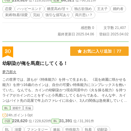
228,620
66,321
位 / 228,620件
位 / 66,321件
小説
恋愛
ど、囚われていく—— これは、執着系王太子とツンデレ公爵令嬢の、甘くて危
険な監禁求愛ラブストーリー。
恋愛
ハッピーエンド
糖度高め/甘々
独占欲強め
王太子
婚約者
束縛/執着/溺愛
完結
強引な描写あり
両片思い？
感想数 0
文字数 21,407
最終更新日 2025.04.06
登録日 2025.04.02
30
お気に入り追加
77
幼馴染が俺を馬鹿にしてくる！
夢乃那火
この世界では、誰もが《特殊能力》を持って生まれる。 《花を綺麗に咲かせる
能力》を持つ16歳のカインは、自分の可愛い特殊能力にコンプレックスを抱い
ていた。 なんでも、カインの幼馴染かつ現在同居中の《火を操る能力》を持つ
ライアがカインのことをずっと小馬鹿にしてくるからである。 そんな中、カイ
ンはバイト先の花屋で年上のファレイに出会い、3人の関係は急発展していく！
カインに重い感情を持つ幼馴染のライアと、腹黒眼鏡年上敬語お兄さんのファレ
BL
連載中
長編
イが、カインをめぐってバチバチするお話です。
24h.ポイント
0pt
228,620
31,391
位 / 228,620件
位 / 31,391件
小説
BL
BL
溺愛
ファンタジー
嫉妬
特殊能力
執着
幼馴染