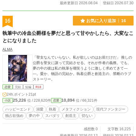
最終更新日 2026.08.04
登録日 2026.07.30
16
お気に入り追加
16
執筆中の冷血公爵様を夢だと思って甘やかしたら、大変なこ
とになりました
ALMA
「聖女なんていらない。私が欲しいのはお前だけだ」 推しの
公爵を聖女に譲って完結させる。それが作者の義務。でも、
夢の中の彼は私の執筆を嘲笑うように激しく求めてきて―
―。愛か、物語の完結か。執着公爵と創造主の、禁断のラブ
ストーリー。
恋愛
完結
短編
R18
24h.ポイント
21pt
25,226
10,894
位 / 228,620件
位 / 66,321件
小説
恋愛
ハッピーエンド
溺愛
執着
メタフィクション
現代ファンタジー
独占欲強め
夢の中
スパダリ
創造主
切ない
感想数 0
文字数 16,225
最終更新日 2026.02.12
登録日 2026.02.12