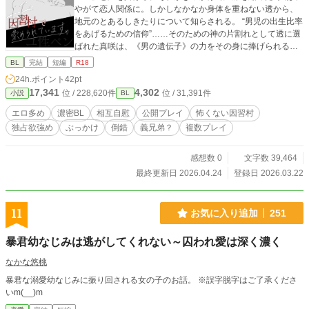
やがて恋人関係に。しかしなかなか身体を重ねない透から、
地元のとあるしきたりについて知らされる。 “男児の出生比率
をあげるための信仰”……そのための神の片割れとして透に選
ばれた真咲は、《男の遺伝子》の力をその身に捧げられるこ
とになる。真咲は、そんな淫らな村の風習に……。 ※性描写
BL
完結
短編
R18
がありますので、苦手な方はご注意ください。 ※性的な表現
24h.ポイント
42pt
のある回には☆マークを付けています。 【お知らせ】 加筆修
17,341
4,302
位 / 228,620件
位 / 31,391件
小説
BL
正＋新規書き下ろしエピソードを追加した完全版(約５万字)
を、ゆらりざわ名義でDlsiteにて販売中です。 詳しくは作者
エロ多め
濃密BL
相互自慰
公開プレイ
怖くない因習村
のXをご確認ください。 こちらは24hポイントが0になったの
独占欲強め
ぶっかけ
倒錯
義兄弟？
複数プレイ
を確認した段階で非公開にする予定です。
感想数 0
文字数 39,464
最終更新日 2026.04.24
登録日 2026.03.22
11
お気に入り追加
251
暴君幼なじみは逃がしてくれない～囚われ愛は深く濃く
なかな悠桃
暴君な溺愛幼なじみに振り回される女の子のお話。 ※誤字脱字はご了承くださ
いm(__)m