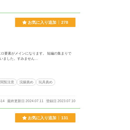
お気に入り追加
278
インになります。 短編の集まりで
。 1話、誤って消し去っちゃいました。すみません…
り閲覧注意
浣腸責め
玩具責め
614
最終更新日 2024.07.11
登録日 2023.07.10
お気に入り追加
131