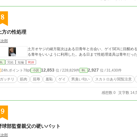
8
土方の性処理
熊次郎
土方オヤジの緒方龍次はある日青年と出会い、ゲイSEXに目醒め
る青年をいいように利用した。ある日まで性処理道具は青年だっ
BL
完結
短編
R18
12,853
2,927
24h.ポイント
78pt
位 / 228,829件
位 / 31,430件
小説
BL
ガッチリ
筋肉
屈辱
羞恥
ゲイ
男臭い匂い
スカトロあり閲覧注意
感想数 0
文字数 14,
9
野球部監督親父の硬いバット
熊次郎