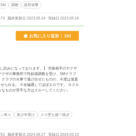
SM
調教
急所攻撃
473
最終更新日 2023.05.24
登録日 2023.05.16
お気に入り追加
162
っております。】 売春相手のヤクザ
ヤクザの事務所で性奴隷調教を受け、SMクラブ
 クラブの火事で逃げ出せたものの、今度は鬼畜
エロです。 ※スカ
うなものが苦手な方はスルーしてください。
ーン有り
美少年受け
メス堕ち後♡喘ぎ
762
最終更新日 2024.08.27
登録日 2024.03.15