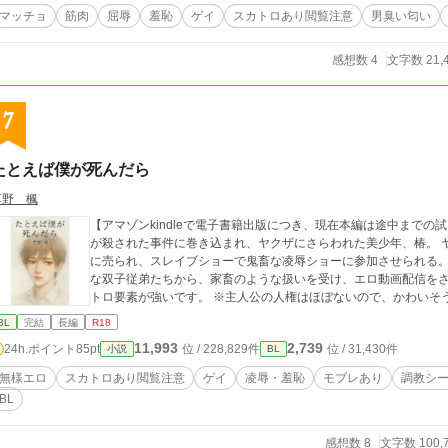
マッチョ
筋肉
屈辱
羞恥
ゲイ
スカトロあり閲覧注意
男臭い匂い
感想数 4
文字数 21,
7
たとえば僕が死んだら
草野 楓
【アマゾンkindleで電子書籍出版につき、現在本編は途中までの試し読みにな
が殺された事件に巻き込まれ、ヤクザにさらわれた美少年、椿。 
に売られ、スレイブショーで鬼畜な凌辱ショーに参加させられる。
な双子従弟たちから、家畜のような扱いを受け、エロ動画配信をさせられる。 ※全編通してほぼ
トロ要素が強いです。 ※主人公の人権はほぼないので、かわいそ
BL
完結
長編
R18
11,993
2,739
24h.ポイント
85pt
位 / 228,829件
位 / 31,430件
小説
BL
無様エロ
スカトロあり閲覧注意
ゲイ
凌辱・羞恥
モブレあり
調教シ
BL
感想数 8
文字数 100,