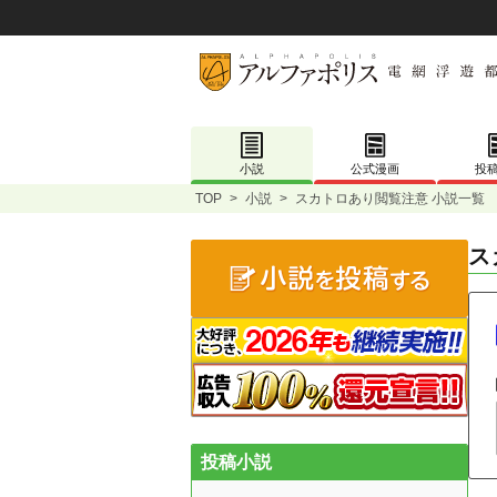
小説
公式漫画
投
TOP
>
小説
>
スカトロあり閲覧注意 小説一覧
ス
投稿小説