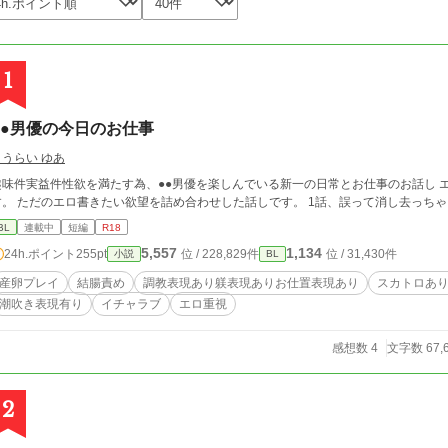
1
●●男優の今日のお仕事
こうらい ゆあ
趣味件実益件性欲を満たす為、●●男優を楽しんでいる新一の日常とお仕事のお話し エロ要素がメ
す。 ただのエロ書きたい欲望を詰め合わせした話しです
BL
連載中
短編
R18
5,557
1,134
24h.ポイント
255pt
位 / 228,829件
位 / 31,430件
小説
BL
産卵プレイ
結腸責め
調教表現あり躾表現ありお仕置表現あり
スカトロあ
潮吹き表現有り
イチャラブ
エロ重視
感想数 4
文字数 67,
2