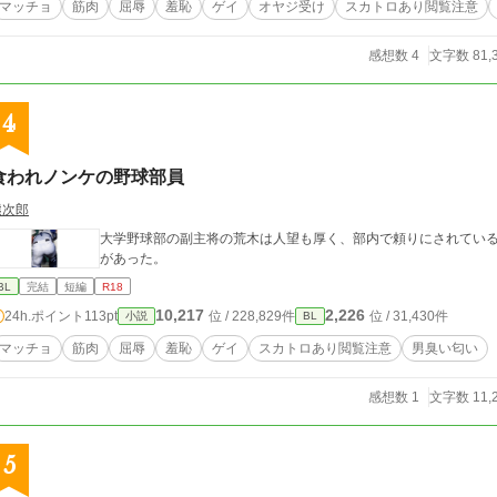
マッチョ
筋肉
屈辱
羞恥
ゲイ
オヤジ受け
スカトロあり閲覧注意
感想数 4
文字数 81,
4
食われノンケの野球部員
熊次郎
大学野球部の副主将の荒木は人望も厚く、部内で頼りにされている
があった。
BL
完結
短編
R18
10,217
2,226
24h.ポイント
113pt
位 / 228,829件
位 / 31,430件
小説
BL
マッチョ
筋肉
屈辱
羞恥
ゲイ
スカトロあり閲覧注意
男臭い匂い
感想数 1
文字数 11,
5