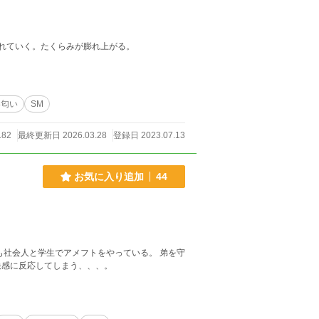
れていく。たくらみが膨れ上がる。
い匂い
SM
182
最終更新日 2026.03.28
登録日 2023.07.13
お気に入り追加
44
。二人とも社会人と学生でアメフトをやっている。 弟を守
快感に反応してしまう、、、。