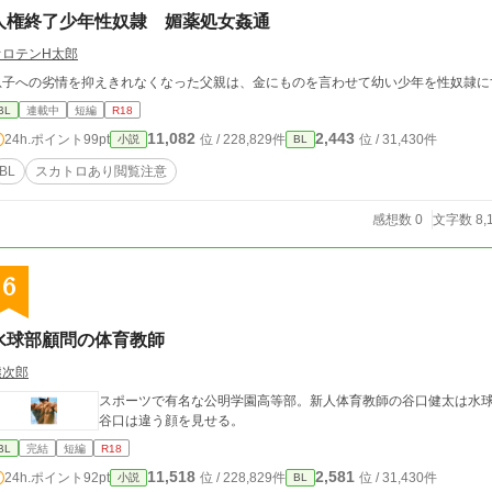
人権終了少年性奴隷 媚薬処女姦通
オロテンH太郎
息子への劣情を抑えきれなくなった父親は、金にものを言わせて幼い少年を性奴隷に
BL
連載中
短編
R18
11,082
2,443
24h.ポイント
99pt
位 / 228,829件
位 / 31,430件
小説
BL
BL
スカトロあり閲覧注意
感想数 0
文字数 8,
6
水球部顧問の体育教師
熊次郎
スポーツで有名な公明学園高等部。新人体育教師の谷口健太は水
谷口は違う顔を見せる。
BL
完結
短編
R18
11,518
2,581
24h.ポイント
92pt
位 / 228,829件
位 / 31,430件
小説
BL