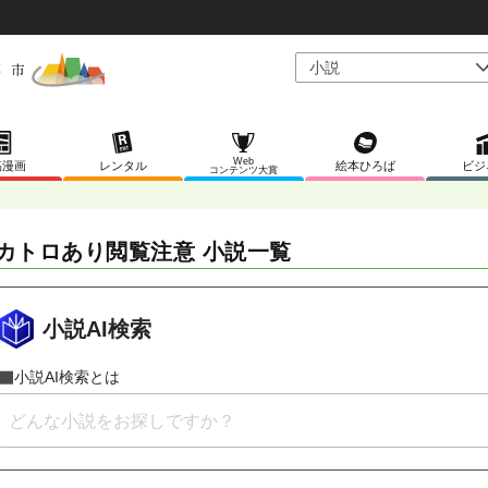
Web
稿漫画
レンタル
絵本ひろば
ビジ
コンテンツ大賞
カトロあり閲覧注意 小説一覧
小説AI検索
小説AI検索とは