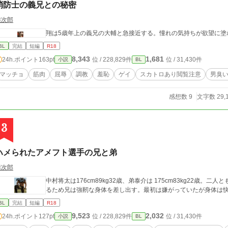
消防士の義兄との秘密
熊次郎
翔は5歳年上の義兄の大輔と急接近する。憧れの気持ちが欲望に塗
BL
完結
短編
R18
8,343
1,681
24h.ポイント
163pt
位 / 228,829件
位 / 31,430件
小説
BL
マッチョ
筋肉
屈辱
調教
羞恥
ゲイ
スカトロあり閲覧注意
男臭
感想数 9
文字数 29,
3
ハメられたアメフト選手の兄と弟
熊次郎
中村将太は176cm89kg32歳、弟泰介は 175cm83kg22歳
るため兄は強靭な身体を差し出す。最初は嫌がっていたが身体は
BL
完結
短編
R18
9,523
2,032
24h.ポイント
127pt
位 / 228,829件
位 / 31,430件
小説
BL