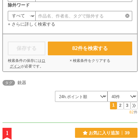
除外ワード
+ さらに詳しく検索する
保存する
82
件を検索する
検索条件の保存には
ロ
× 検索条件をクリアする
グイン
が必要です。
銃器
タグ
1
2
3
82
件
1
お気に入り追加
39