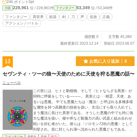
24h.ポイント
0pt
が十年前に助けたエリー・オリヴィエが二十歳となって入隊
228,961
53,349
位 / 228,961件
位 / 53,349件
小説
ファンタジー
した。 そこから止まっていた時間は動き出した。二人であ
らゆる事件を解決していくうちに、五年前のジェームズ・オ
ファンタジー
異世界
銃器
剣
刀
声
追放
正義
スカーが探ろうとしていた政府の秘密が露呈されていく。
アクション／バトル
本当の正義とは何か――？ その思いに揺れながらも、オリ
ュンポス時代に使用していた愛銃エルピーダを抜くことにな
る。 感想やお気に入り、しおり等々頂けると幸甚です！
感想数 0
文字数 45,380
モチベーション上がりますので是非よろしくお願い致しま
最終更新日 2023.12.14
登録日 2023.06.07
す♪ また、本作品は小説家になろう、エブリスタ、カクヨ
ムで公開している作品となります。
15
お気に入り追加
0
セヴンティ・ツーの狼〜天使のために天使を狩る悪魔の話〜
ニューベロ
この世には、ヒトと動植物、そして〈ヒトならざる異形〉が
同時に呼吸をしている────。 異形とは･･･精霊、天使、あ
るいは悪魔。 中でも悪魔たちは〈魔法〉と呼ばれる多種多様
な属性を持つ高難度の技術を扱い、生活にすら取り入れてし
まう魔法に長けた異形である。 そうした悪魔の中でも特に強
大な魔法を扱い、槍や斧など殺傷力の高い武器と組み合わせ
戦いを好む者がいた。彼らは〈ソロモン72柱の悪魔〉として
列挙され、壺に封じられ湖へ沈められた悪魔どもである。 時
は過ぎ17世紀、何者かによって封印の解かれた72柱の悪魔た
ファンタジー
連載中
長編
R15