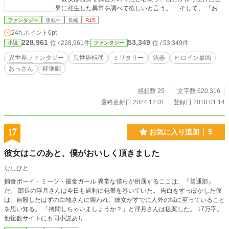
界に発生した異常を調べて欲しいと言う。 そして、 『お主
には無名の神によって地球から無断で連れて来られた被召喚
ファンタジー
連載中
長編
R15
者たる日本人を探し出し、元の世界に送り返して欲しいのじ
24h.ポイント
0pt
ゃ』 そう言われて異世界と地球を管理するそれぞれの神様
228,961
53,349
位 / 228,961件
位 / 53,349件
小説
ファンタジー
によって依頼されて送り込まれた先は神が作った異世界。魔
法と科学が混在し、文化や技術の差が著しく異なる国同士が
異世界ファンタジー
異世界転移
ミリタリー
銃器
ヒロイン最凶
ひしめき合う箱庭のような不思議な世界だった……
おっさん
群像劇
感想数 25
文字数 620,316
最終更新日 2024.12.01
登録日 2018.01.14
17
お気に入り追加
5
彼女はこのあと、僕がおいしく頂きました
なしひと
捕食ボーイ・ミーツ・被食ガール 異常な僕らが所属するここは、『普通部』
だ。 部長の浮月さんは今日も過剰に包帯を巻いていた。 告白をすっぽかした僕
は、自殺したはずの白地さんに襲われ、彼女がすでに人外の域に至っていること
を思い知る。 「拷問しちゃいましょうか？」と浮月さんは提案した。 17万字。
他複数サイトにも同小説あり