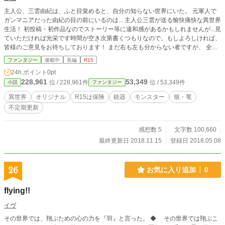
主人公、三雲由紀は、ふと目覚めると、自分の知らない世界にいた。 元軍人で
ガンマニアだった由紀の目の前にいるのは... 主人公三雲が送る愉快痛快な異世界
生活！ 初投稿・初作品なのでストーリー等に違和感があるかもしれませんが...見
ていただければ光栄です時間が空き次第書くつもりなので。もしよろしければ、
皆様のご意見をお待ちしております！ まだ右も左も分からない者ですが、 全力
で頑張ります！ ーーーーーーーーーーーーーーーーーーーー どうも、影狼で
ファンタジー
連載中
長編
R15
す。 この度、読者様のお気に入り数が100名を超えた事を非常に嬉しく思います
24h.ポイント
0pt
そして何より、 次の話を書く気力としても十分に励みになりますw 「この作品
228,961
53,349
位 / 228,961件
位 / 53,349件
小説
ファンタジー
は、面白く思われるかな」とか、 「見て頂いて、何かおかしいところがないか
な」とか、いろいろ不安だらけですが、 できる限り面白可笑しく、何より見て
異世界
オリジナル
R15は保険
銃器
モンスター
狼・竜
飽きなくて、思わず笑いが出るような作品を作って見たいと思っています！面白
不定期更新
いと思っていただければと思っております もしよければ感想を頂ければ幸いで
す！ 今後とも「魔族少女は規格外」をよろしくお願いいたします！！！ ーーー
ーーーーーーーーーーーーーーーーー
感想数 5
文字数 100,660
最終更新日 2018.11.15
登録日 2018.05.08
26
お気に入り追加
0
flying!!
イヴ
その世界では、翔ぶための心の力を『羽』と言った。 ◆ その世界では翔ぶこ