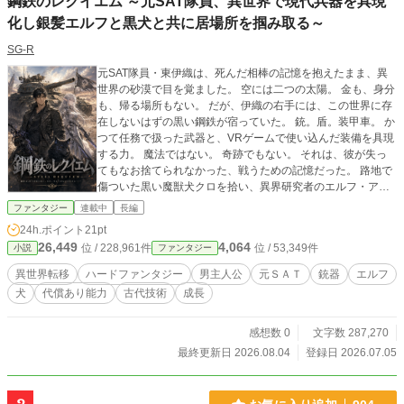
鋼鉄のレクイエム ～元SAT隊員、異世界で現代兵器を具現
化し銀髪エルフと黒犬と共に居場所を掴み取る～
SG-R
元SAT隊員・東伊織は、死んだ相棒の記憶を抱えたまま、異
世界の砂漠で目を覚ました。 空には二つの太陽。 金も、身分
も、帰る場所もない。 だが、伊織の右手には、この世界に存
在しないはずの黒い鋼鉄が宿っていた。 銃。盾。装甲車。 か
つて任務で扱った武器と、VRゲームで使い込んだ装備を具現
する力。 魔法ではない。 奇跡でもない。 それは、彼が失っ
てもなお捨てられなかった、戦うための記憶だった。 路地で
傷ついた黒い魔獣犬クロを拾い、異界研究者のエルフ・アリ
アと出会い、荒くれ者たちの街で少しずつ居場所を得ていく
ファンタジー
連載中
長編
伊織。 しかし、その平穏は長く続かない。 古代技術を狙う組
24h.ポイント
21pt
織オルドレイン。 魔獣を密売し、人を道具のように扱う鉄鎖
26,449
4,064
位 / 228,961件
位 / 53,349件
小説
ファンタジー
団。 黒い歯車を操る敵が、伊織の鋼鉄とアリアの過去に牙を
剥く。 正義の味方になる気はない。 英雄を名乗るつもりもな
異世界転移
ハードファンタジー
男主人公
元ＳＡＴ
銃器
エルフ
い。 それでも、助けを求める目を見てしまった。 守らなけれ
犬
代償あり能力
古代技術
成長
ば壊される場所を知ってしまった。 だから、伊織は引き金を
引く。 撃てば身体を削る。 守れば魂をすり減らす。 それで
も、今度こそ誰かを失わないために。 帰る場所を失った男
感想数 0
文字数 287,270
は、異世界で初めて「帰りたい場所」を知る。 これは、喪失
最終更新日 2026.08.04
登録日 2026.07.05
を抱えた男が、黒い鋼鉄で仲間と居場所を守り抜く異世界ハ
ードファンタジー。 銃声は、誰かを弔うためではなく。 今度
こそ、誰かを帰すために鳴る。