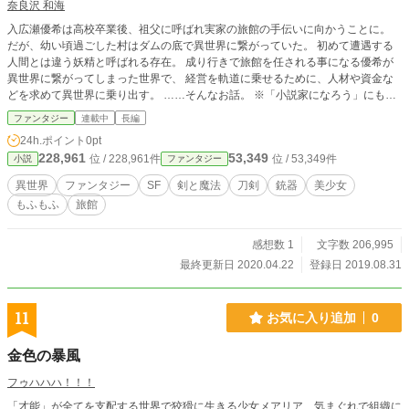
奈良沢 和海
入広瀬優希は高校卒業後、祖父に呼ばれ実家の旅館の手伝いに向かうことに。
だが、幼い頃過ごした村はダムの底で異世界に繋がっていた。 初めて遭遇する
人間とは違う妖精と呼ばれる存在。 成り行きで旅館を任される事になる優希が
異世界に繋がってしまった世界で、 経営を軌道に乗せるために、人材や資金な
どを求めて異世界に乗り出す。 ……そんなお話。 ※「小説家になろう」にも投
稿しています。
ファンタジー
連載中
長編
24h.ポイント
0pt
228,961
53,349
位 / 228,961件
位 / 53,349件
小説
ファンタジー
異世界
ファンタジー
SF
剣と魔法
刀剣
銃器
美少女
もふもふ
旅館
感想数 1
文字数 206,995
最終更新日 2020.04.22
登録日 2019.08.31
11
お気に入り追加
0
金色の暴風
フゥハハハ！！！
「才能」が全てを支配する世界で狡猾に生きる少女メアリア、気まぐれで組織に