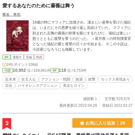
愛するあなたのために薔薇は舞う
椎名 将也
18歳の時にマフィアに拉致され、凄まじい凌辱を受けた瑞紀
は、いまだにその悪夢を繰り返し見続けていた。 マフィアに
刻まれた左胸の薔薇の刺青を眼にするたびに、瑞紀は激しい
怒りとともに復讐を誓うのだった。 ＜星月夜＞の特別捜査官
となった瑞紀の愛と復讐の日々が今始まる。 ※この小説は、
小説家になろうにも掲載しています。
SF
連載中
長編
R18
24h.ポイント
106pt
10,952
118
位 / 228,961件
位 / 6,753件
小説
SF
近未来
女主人公
アクション・戦闘
銃器
銃撃
セックス表現あり
百合
バイオレンスアクション
美女ヒロイン
感想数 1
文字数 529,575
最終更新日 2022.04.29
登録日 2022.02.27
2
お気に入り追加
29