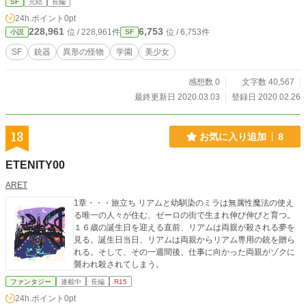
SF
完結
長編
24h.ポイント
0pt
228,961
6,753
位 / 228,961件
位 / 6,753件
小説
SF
SF
銃器
異形の怪物
学園
美少女
感想数 0
文字数 40,567
最終更新日 2020.03.03
登録日 2020.02.26
13
お気に入り追加
8
ETENITY00
ARET
1章・・・旅立ち リアムと幼馴染のミラは無属性魔法の使え
る唯一の人々が住む、ゼーロの街で生まれ伸び伸びと育つ。
１６歳の誕生日を迎える直前、リアムは両親が殺される夢を
見る。誕生日当日、リアムは両親からリアム専用の銃を贈ら
れる。そして、その一週間後、仕事に向かった両親がゾクに
襲われ殺されてしまう。
ファンタジー
連載中
長編
R15
24h.ポイント
0pt