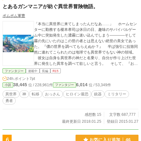
とあるガンマニアが紡ぐ異世界冒険物語。
ポムポム軍曹
「本当に異世界に来てしまったんだなあ……」 ホームセン
ターに勤務する榎本孝司は休日の日、趣味のサバイバルゲー
ム中に突如発生した濃霧に迷い込んでしまう――――そして
霧の先にいたのはこの世の者とは思えない絶世の美女であっ
た。 『儂の世界を調べてもらえぬか？』 半ば強引に拉致同
然に連れてこられたのは地球でも異世界でもない神の領域。
彼女は自身を異世界の神だと名乗り、自分が作り上げた世
界に発生した異常を調べて欲しいと言う。 そして、 『お主
には神である儂に代わって異世界で起きている崩壊の兆しを
ファンタジー
連載中
長編
R15
調べて欲しいのじゃ』 そう言われて異世界と地球を管理す
24h.ポイント
7pt
るそれぞれの神様によって依頼されて送り込まれた先は神が
38,445
6,014
位 / 228,961件
位 / 53,349件
小説
ファンタジー
作った異世界。魔法が存在し、文化や技術の差が著しく異な
る国同士がひしめき合う箱庭のような不思議な世界だっ
異世界
神
転移
おっさん
ヒロイン最恐
銃器
ミリタリー
た……
勇者
感想数 15
文字数 687,777
最終更新日 2018.01.25
登録日 2015.01.27
6
お気に入り追加
46