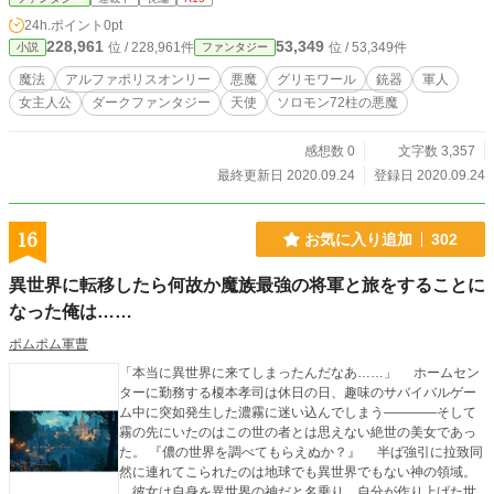
ちはかつてのように争いを繰り返すことはせず、72柱全員が
24h.ポイント
0pt
弱きを補い、強きを輝かせ、悪魔という種として均衡を保つ
228,961
53,349
位 / 228,961件
位 / 53,349件
小説
ファンタジー
ことを選んだ。団結した悪魔は組織として力をつけていき、
悪魔を狩る天使軍との戦闘では幾度となく勝利を収めていた
魔法
アルファポリスオンリー
悪魔
グリモワール
銃器
軍人
のであった。 そして現代……20XX年 5月9日。 世界を揺るが
女主人公
ダークファンタジー
天使
ソロモン72柱の悪魔
す事件は静かに序奏を奏でる。 悪魔たちが紡ぐ〈信仰と戦
う〉ダークファンタジー、開幕！ 〈正義の是非〉と〈狂信〉
が織りなす地獄へ、ようこそ。
感想数 0
文字数 3,357
最終更新日 2020.09.24
登録日 2020.09.24
16
お気に入り追加
302
異世界に転移したら何故か魔族最強の将軍と旅をすることに
なった俺は……
ポムポム軍曹
「本当に異世界に来てしまったんだなあ……」 ホームセン
ターに勤務する榎本孝司は休日の日、趣味のサバイバルゲー
ム中に突如発生した濃霧に迷い込んでしまう――――そして
霧の先にいたのはこの世の者とは思えない絶世の美女であっ
た。 『儂の世界を調べてもらえぬか？』 半ば強引に拉致同
然に連れてこられたのは地球でも異世界でもない神の領域。
彼女は自身を異世界の神だと名乗り、自分が作り上げた世