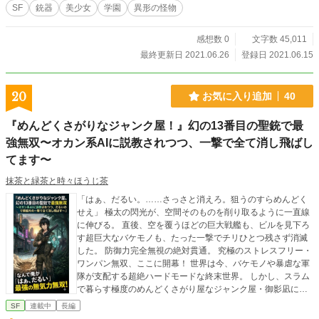
SF
銃器
美少女
学園
異形の怪物
感想数 0
文字数 45,011
最終更新日 2021.06.26
登録日 2021.06.15
20
お気に入り追加
40
『めんどくさがりなジャンク屋！』幻の13番目の聖銃で最
強無双〜オカン系AIに説教されつつ、一撃で全て消し飛ばし
てます〜
抹茶と緑茶と時々ほうじ茶
「はぁ、だるい。……さっさと消えろ。狙うのすらめんどく
せえ」 ​極太の閃光が、空間そのものを削り取るように一直線
に伸びる。 直後、空を覆うほどの巨大戦艦も、ビルを見下ろ
す超巨大なバケモノも、たった一撃でチリひとつ残さず消滅
した。 防御力完全無視の絶対貫通。 究極のストレスフリー・
ワンパン無双、ここに開幕！ ​世界は今、バケモノや暴虐な軍
隊が支配する超絶ハードモードな終末世界。 しかし、スラム
で暮らす極度のめんどくさがり屋なジャンク屋・御影凪にと
って、そんなことは知ったことではない。 彼の目標はただ１
SF
連載中
長編
つ、「一生、平穏無事にダラダラ生きること」。 ​だが、日課