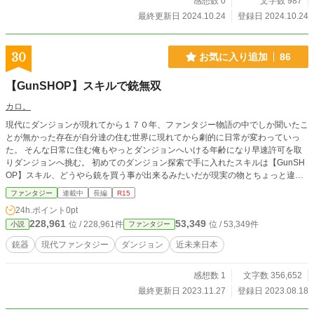
感想数 0
文字数 987
最終更新日 2024.10.24
登録日 2024.10.24
30
お気に入り追加
86
【GunSHOP】スキルで銃無双
カロ。
現代にダンジョンが現れてから１７０年、ファンタジー物語の中でしか聞いたこ
とが無かった存在が自分達の住む世界に現れてから劇的に日常が変わっていっ
た。 そんな日常に住む俺もやっとダンジョンへいける年齢になり早速許可を取
りダンジョンへ挑む。 初めてのダンジョン探索で手に入れたスキルは【GunSH
OP】スキル、どうやら銃を買う事が出来るみたいだが現実の物とちょっと違う
みたいだ。これはスキルだからなのかな？ とまぁそんな感じで現代ダンジョン
ファンタジー
連載中
長編
R15
を攻略していくお話です。
24h.ポイント
0pt
228,961
53,349
位 / 228,961件
位 / 53,349件
小説
ファンタジー
銃器
現代ファンタジー
ダンジョン
近未来日本
感想数 1
文字数 356,652
最終更新日 2023.11.27
登録日 2023.08.18