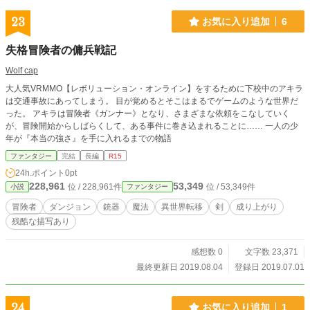
23
お気に入り追加
6
失格冒険者の傭兵戦記
Wolf cap
大人気VRMMO【レボリューション・オンライン】をするために下校中のアキラ
は交通事故にあってしまう。 目が覚めるとそこはまるでゲームのような世界だ
った。 アキラは冒険者《ガンナー》となり、さまざまな依頼をこなしていく
が、冒険開始からしばらくして、ある事件に巻き込まれることに…… 一人の少
年が『本当の強さ』を手に入れるまでの物語
ファンタジー
完結
長編
R15
24h.ポイント
0pt
228,961
53,349
位 / 228,961件
位 / 53,349件
小説
ファンタジー
冒険者
ダンジョン
銃器
魔法
異世界転移
剣
成り上がり
残酷な描写あり
感想数 0
文字数 23,371
最終更新日 2019.08.04
登録日 2019.07.01
24
お気に入り追加
1