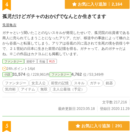
4
お気に入り追加
2,164
孤児だけどガチャのおかげでなんとか生きてます
兎屋亀吉
ガチャという聞いたことのないスキルが発現したせいで、孤児院の出資者である
商人に売られてしまうことになったアリア。だが、移送中の事故によって橋の上
から谷底へと転落してしまう。アリアは谷底の川に流されて生死の境を彷徨う中
で、２１世紀の日本に生きた前世の記憶を得る。ガチャって、あのガチャだよ
ね。※この作品はカクヨムにも掲載しています。
ファンタジー
連載中
長編
R15
24h.ポイント
14pt
31,574
4,762
位 / 228,961件
位 / 53,349件
小説
ファンタジー
ファンタジー
女主人公
前世の記憶
スキル
ガチャ
銃器
気功術
アイテム
無双
主人公最強（予定）
文字数 217,216
最終更新日 2023.05.18
登録日 2020.11.29
5
お気に入り追加
291