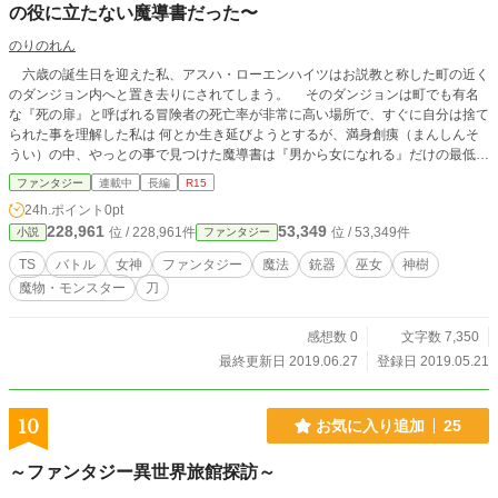
の役に立たない魔導書だった〜
のりのれん
六歳の誕生日を迎えた私、アスハ・ローエンハイツはお説教と称した町の近く
のダンジョン内へと置き去りにされてしまう。 そのダンジョンは町でも有名
な『死の扉』と呼ばれる冒険者の死亡率が非常に高い場所で、すぐに自分は捨て
られた事を理解した私は 何とか生き延びようとするが、満身創痍（まんしんそ
うい）の中、やっとの事で見つけた魔導書は『男から女になれる』だけの最低最
弱の呪われた屑（くず）アイテムだった。 マリアと呼ばれる聖女によって、
ファンタジー
連載中
長編
R15
一命を取り留めた私は彼女が住む教会で保護される事になるのだが、魔人やら国
24h.ポイント
0pt
王やらと、毎回面倒ごとが回り込んできて------------ いつの間にか世界を救う
228,961
53,349
位 / 228,961件
位 / 53,349件
小説
ファンタジー
巫女？ になっていた少年の物語です。
TS
バトル
女神
ファンタジー
魔法
銃器
巫女
神樹
魔物・モンスター
刀
感想数 0
文字数 7,350
最終更新日 2019.06.27
登録日 2019.05.21
10
お気に入り追加
25
～ファンタジー異世界旅館探訪～