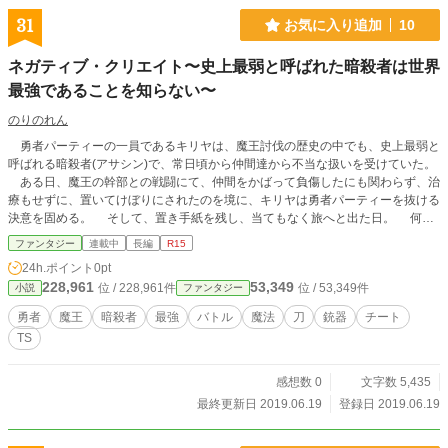
31
お気に入り追加
10
ネガティブ・クリエイト〜史上最弱と呼ばれた暗殺者は世界
最強であることを知らない〜
のりのれん
勇者パーティーの一員であるキリヤは、魔王討伐の歴史の中でも、史上最弱と
呼ばれる暗殺者(アサシン)で、常日頃から仲間達から不当な扱いを受けていた。
ある日、魔王の幹部との戦闘にて、仲間をかばって負傷したにも関わらず、治
療もせずに、置いてけぼりにされたのを境に、キリヤは勇者パーティーを抜ける
決意を固める。 そして、置き手紙を残し、当てもなく旅へと出た日。 何も
知らない勇者一行は、朝方に置き手紙の中身を確認して---------- 「こんな人、い
ファンタジー
連載中
長編
R15
たっけ……？」 キリヤが勇者パーティーにいたことすら忘れられていた。
24h.ポイント
0pt
実はキリヤは影が極端に薄過ぎるだけの、歴代勇者をも超える史上最強の暗殺者
228,961
53,349
位 / 228,961件
位 / 53,349件
小説
ファンタジー
だった！？ それを知らずに旅先で、色々な事件や問題を解決しながら、勘違
いで、全て勇者が解決したことになっていく不憫（ふびん)な主人公の物語。
勇者
魔王
暗殺者
最強
バトル
魔法
刀
銃器
チート
TS
感想数 0
文字数 5,435
最終更新日 2019.06.19
登録日 2019.06.19