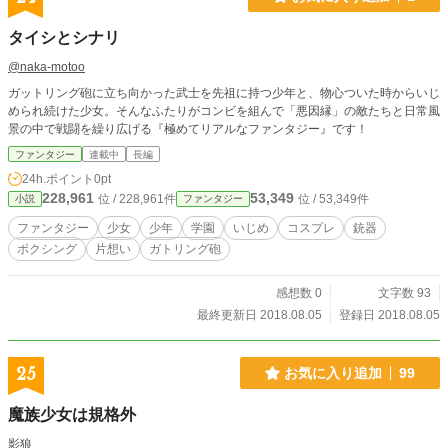
タイシとシナリ
@naka-motoo
ガットリング砲に立ち向かった武士を先祖に持つ少年と、物心ついた時からいじ
められ続けた少女。そんなふたりがコンビを組んで「悪因縁」の敵たちと日常風
景の中で戦闘を繰り広げる『極めてリアルなファンタジー』です！
ファンタジー
連載中
長編
24h.ポイント
0pt
228,961
53,349
位 / 228,961件
位 / 53,349件
小説
ファンタジー
ファンタジー
少女
少年
学園
いじめ
コスプレ
銃器
ボクシング
片想い
ガトリング砲
感想数 0
文字数 93
最終更新日 2018.08.05
登録日 2018.08.05
25
お気に入り追加
99
魔族少女は規格外
影狼