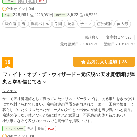
ホラー
完結
長編
R15
24h.ポイント
0pt
228,961
8,522
位 / 228,961件
位 / 8,522件
小説
ホラー
吸血鬼
鬼
異能バトル
学園
銃器
ナイフ
筋弛緩剤
肉人形
感想数 0
文字数 174,328
最終更新日 2018.09.20
登録日 2018.09.20
18
お気に入り追加
23
フェイト・オブ・ザ・ウィザード～元伝説の天才魔術師は弾
丸と拳を信じてる～
シノヤン
かつて天才魔術師として戦っていたクリス・ガーランドは、ある事件をきっかけ
に力を封じられてしまい、魔術師達の同盟を追放されてしまう。田舎で慎ましく
暮らしていたクリスだったが、一人の女性との出会いが彼を再び戦いへと誘う。
魔法の使えない体となった彼に残された武器は、不死身の肉体と銃であった。
小説家になろう及びカクヨムでも同作品を掲載中です。
ファンタジー
完結
長編
R15
24h.ポイント
0pt