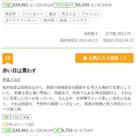
228,961
53,349
位 / 228,961件
位 / 53,349件
小説
ファンタジー
異世界
ファンタジー
魔法
男主人公
アクション
ダークファンタジー
西洋風
銃器
シリアス
感想数 0
文字数 360,170
最終更新日 2022.04.13
登録日 2022.04.12
19
お気に入り追加
1
赤い目は震わす
伊達メガネ
柏木狛彦は高校生ながら、異形の怪物赤目を駆除する 狩人を務めて生業として
いた。 初夏を迎え暑い季節に、同級生で、同僚でもある 蜂須賀絹江と、それな
りに充実した日々を送っていた。 そんな中、犬井響子という美しい女性と出会
う。 それは狛彦を、予想外の展開へいざなった。 異形の怪物と戦う赤目のシリ
ーズ第三弾。
SF
完結
長編
24h.ポイント
0pt
228,961
6,753
位 / 228,961件
位 / 6,753件
小説
SF