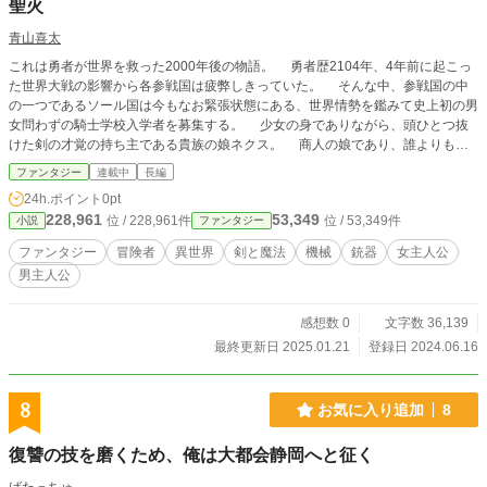
聖火
青山喜太
これは勇者が世界を救った2000年後の物語。 勇者歴2104年、4年前に起こっ
た世界大戦の影響から各参戦国は疲弊しきっていた。 そんな中、参戦国の中
の一つであるソール国は今もなお緊張状態にある、世界情勢を鑑みて史上初の男
女問わずの騎士学校入学者を募集する。 少女の身でありながら、頭ひとつ抜
けた剣の才覚の持ち主である貴族の娘ネクス。 商人の娘であり、誰よりも頭
が切れるミケッシュ。 そして秘密を抱えた勇敢な少年リリベル。 そんな三
ファンタジー
連載中
長編
人は募集に応えた、入学希望者だった。 学校のある王都エポロへと、列車に
24h.ポイント
0pt
揺られながら同席した三人は、しかし、とある事件へと巻き込まれることにな
228,961
53,349
位 / 228,961件
位 / 53,349件
小説
ファンタジー
る。 「魔王様……」 そう呟く一匹の魔物によって。 ──────── 「こんなもん
か？」 「何をやっている」 「おお！ 旦那ぁ！ 今あらすじを考えていたとこ
ファンタジー
冒険者
異世界
剣と魔法
機械
銃器
女主人公
なんだよ！」 「……我々の計画のか？」 「そう！ 最初は肝心だろ？ 何が起
男主人公
きて何を生み出すのか、みんな知りたいと思うんだ！」 「お前の言っているこ
とは相変わらずわからんな。皆とは……いつものあれか？」 「そう神様！！」
「悪趣味だな、お前の神は」 「そう言うなよ！ 多分最後になるんだから
感想数 0
文字数 36,139
さ！」 「そうだな」 「そうさ！！」 「行くぞ、候補者は絞れたとはいえ所詮
最終更新日 2025.01.21
登録日 2024.06.16
は、的中率は実際に確かめないことにはわからん」 「旦那は心配性だなぁ、も
う実質決まってんだろ？」 「予言や占いなど信頼できん」 「それ魔法使いのセ
リフって自覚ある？」 「当たり前だ私の流派は堅実でな」 「はは！ そりゃよ
8
お気に入り追加
8
かった！ じゃあそろそろ始めますか！」 「例の地点で全ては始まる」 「……
帰れるかな」 「賭けになるな」 「……まぁいいさ！ 利害は一致させてんだか
復讐の技を磨くため、俺は大都会静岡へと征く
らな」 「お前の前向きさは見習いたいところだな」 「だろ？」 「では、行こ
う。魔王様のために」 「おー、大変ご立派なことで」 「本気だからな、世界の