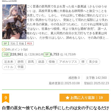
ばたっちゅ
ために」 「幸福のために？」 「そうだ」 「はぁ……そんじゃまぁせいぜい楽し
ごく普通の群馬県で生まれ育った佐々森勇誠（さもりゆうせ
もうぜ旦那、なんせ──」 「最後だから……か？」 「そういうこと」 ──────
い）は、高校卒業を機に大都会ある静岡県へと旅立つことを
─────── カクヨム様、小説家になろう様でも投稿中です。
決意していた。 しかし、それは決して都会に憧れたなどとい
う甘い気持からではない。 突如として現れた猛獣により失わ
れた本当の家族。その仇を討つために。 ただそれは簡単な話
ではない。狂暴かつ狡猾。何より強大な通称”赤兜”。 誰一人
敵わないそれに、素人同然の自分が太刀打ちできる要素は何
もない。 だが焦りはしない。諦めもしない。 その為の技と方
法は、必ずや日本の叡智が結集する静岡にあるのだから。
SF
完結
長編
R15
24h.ポイント
0pt
228,961
6,753
位 / 228,961件
位 / 6,753件
小説
SF
近未来
静岡
群馬
銃器
怪物
アポカリプス
狸
美少女
バトル
学園
感想数 0
文字数 142,560
最終更新日 2025.03.08
登録日 2025.02.23
9
お気に入り追加
19
白雪の巫女〜捨てられた私が手にしたのは女の子になるだけ