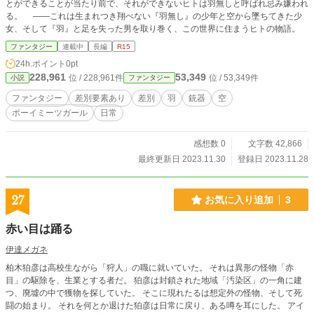
とができることが当たり前で、それができないヒトは羽無しと呼ばれ忌み嫌われ
る。 ――これは生まれつき翔べない『羽無し』の少年と空から墜ちてきた少
女、そして『羽』と足を失った男を取り巻く、この世界に住まうヒトの物語。
ファンタジー
連載中
長編
R15
24h.ポイント
0pt
228,961
53,349
位 / 228,961件
位 / 53,349件
小説
ファンタジー
ファンタジー
差別要素あり
差別
羽
銃器
空
ボーイミーツガール
日常
感想数 0
文字数 42,866
最終更新日 2023.11.30
登録日 2023.11.28
27
お気に入り追加
3
赤い目は踊る
伊達メガネ
柏木狛彦は高校生ながら「狩人」の職に就いていた。 それは異形の怪物「赤
目」の駆除を、生業とする者だ。 狛彦は封鎖された地域「汚染区」の一角に建
つ、廃墟の中で獲物を探していた。 そこに現れたるは想定外の怪物、そして死
闘の始まり。 それを何とか退けた狛彦は日常に戻り、ある噂を耳にした。 アイ