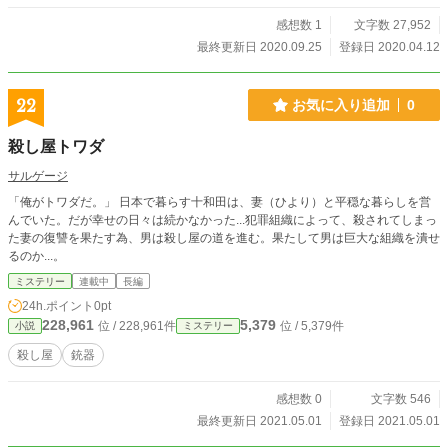
感想数 1
文字数 27,952
最終更新日 2020.09.25
登録日 2020.04.12
22
お気に入り追加
0
殺し屋トワダ
サルゲージ
「俺がトワダだ。」 日本で暮らす十和田は、妻（ひより）と平穏な暮らしを営
んでいた。だが幸せの日々は続かなかった...犯罪組織によって、殺されてしまっ
た妻の復讐を果たす為、男は殺し屋の道を進む。果たして男は巨大な組織を潰せ
るのか...。
ミステリー
連載中
長編
24h.ポイント
0pt
228,961
5,379
位 / 228,961件
位 / 5,379件
小説
ミステリー
殺し屋
銃器
感想数 0
文字数 546
最終更新日 2021.05.01
登録日 2021.05.01