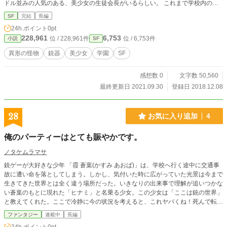
ドル並みの人気のある、美少女の生徒会長がいるらしい。 これまで学校内のこ
となどに興味はなかったが、少なからず関心を引かれた。 そんなある日、会社
SF
完結
長編
に赴いた狛彦は新人の「狩人」を紹介される。 蜂須賀絹江、防護服越しでも分
24h.ポイント
0pt
かるスラリとした美少女だ。 この美少女が、自分に大きな影響を及ぼすことに
228,961
6,753
位 / 228,961件
位 / 6,753件
小説
SF
なるとは その時には、露程にも思わなかった。
異形の怪物
銃器
美少女
学園
SF
感想数 0
文字数 50,560
最終更新日 2021.09.30
登録日 2018.12.08
28
お気に入り追加
4
俺のパーティーはとても賑やかです。
ノタケムラマサ
銃ゲーが大好きな少年 「霞 蒼葉(かすみ あおば)」は、学校へ行く途中に交通事
故に遭い命を落としてしまう。しかし、気付いた時に広がっていた光景は今まで
生きてきた世界とは全く違う場所だった。いきなりの出来事で理解が追いつかな
い蒼葉のもとに現れた「ヒナミ」と名乗る少女。この少女は「ここは銃の世界」
と教えてくれた。ここで冷静に今の状況を考えると、これヤバくね！死んで転生
したら美少女が目の前にいる！しかも大好きな銃ゲーの世界！明るい未来しか見
ファンタジー
連載中
長編
えないぜ！！ ※そんなことはありません。