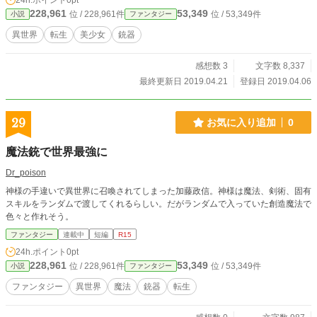
24h.ポイント
0pt
228,961
53,349
位 / 228,961件
位 / 53,349件
小説
ファンタジー
異世界
転生
美少女
銃器
感想数 3
文字数 8,337
最終更新日 2019.04.21
登録日 2019.04.06
29
お気に入り追加
0
魔法銃で世界最強に
Dr_poison
神様の手違いで異世界に召喚されてしまった加藤政信。神様は魔法、剣術、固有
スキルをランダムで渡してくれるらしい。だがランダムで入っていた創造魔法で
色々と作れそう。
ファンタジー
連載中
短編
R15
24h.ポイント
0pt
228,961
53,349
位 / 228,961件
位 / 53,349件
小説
ファンタジー
ファンタジー
異世界
魔法
銃器
転生