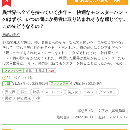
3
お気に入り追加
904
異世界へ全てを持っていく少年－ 快適なモンスターハント
のはずが、いつの間にか勇者に取り込まれそうな感じです。
この先どうなるの？
初老の妄想
17歳で死んだ俺は、神と名乗るものから「なんでも願いを一つかなえてやる」
そして「望む世界に行かせてやる」と言われた。 俺の願いはシンプルだった
『現世の全てを入れたストレージをくれ』、タダそれだけだ。 神は喜んで
（？）俺の願いをかなえてくれた。 希望した世界は魔法があるモンスターだら
けの異世界だ。 そう、俺の夢は銃でモンスターを狩ることだったから。 俺の旅
は始まったところだが、この異世界には希望通り魔法とモンスターが溢れてい
ファンタジー
連載中
長編
R15
た。 予定通り、バンバン撃ちまくっている・・・ だが、俺の希望とは違って勇
24h.ポイント
14pt
者もいるらしい、それに魔竜というやつも・・・ いつの間にか、おれは魔竜退
31,574
4,762
位 / 228,961件
位 / 53,349件
小説
ファンタジー
治と言うものに取り込まれているようだ。 神にそんな事を頼んだ覚えは無い
が、勇者は要らないと言っていなかった俺のミスだろう。 それでも、一緒に居
異世界
転生
銃器
ストレージ
美少女
エルフ
ダンジョン
るちっこい美少女や、美人エルフとの旅は楽しくなって来ていた。 この先も何
勇者
剣と魔法
神
が起こるかはわからないのだが、楽しくやれそうな気もしている。 なんと言っ
ても、おれはこの世の全てを持って来たのだからな。 きっと、楽しくなるだろ
う。 ※異世界で物語が展開します。現世の常識は適用されません。 ※残酷なシ
感想数 43
文字数 1,029,560
ーンが普通に出てきます。 ※魔法はありますが、主人公以外にスキル（？）は
最終更新日 2022.04.03
登録日 2020.07.19
出てきません。 ※ステータス画面とLvも出てきません。 ※現代兵器なども妄想
で書いていますのでスペックは想像です。