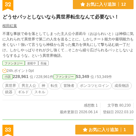
32
お気に入り追加
12
どうせパッとしないなら異世界転生なんて必要ない！
桜田紅葉
不運な事故で命を落としてしまった主人公小原莉斗（おはられいと）は神様に気
に入れられて異世界で第二の人生を送ることに。しかしチート能力や最弱能力も
全くない！強いて言うなら神様から貰った魔力を弾丸にして撃ち込む銃一丁だ
け。しかしやっぱりそれが少し強くて…そこから繰り広げられるパッとしないよ
うなするような。という異世界物語。
ファンタジー
連載中
長編
24h.ポイント
0pt
228,961
53,349
位 / 228,961件
位 / 53,349件
小説
ファンタジー
異世界
男主人公
神
転生
冒険者
ポンコツヒロイン
成長物語
銃器
ギルド
スキル
感想数 1
文字数 80,230
最終更新日 2026.06.14
登録日 2022.03.10
33
お気に入り追加
1