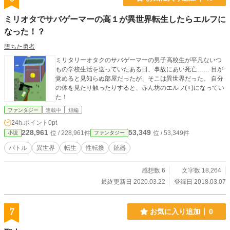
ミリオタでサバゲーマーの高１が異世界転生したらエルフに
なった！？
堕ちた勇者
ミリタリーオタクのサバゲーマーの男子高校生が平凡ないつ
もの学校生活を送っていたある日、事故にあい死亡…… 目が
覚めると見知らぬ部屋だったが、そこは異世界だった。 自分
の体を見たり触ったりすると、赤ん坊のエルフ(♀)になってい
た！
ファンタジー
連載中
短編
24h.ポイント
0pt
228,961
53,349
位 / 228,961件
位 / 53,349件
小説
ファンタジー
バトル
異世界
転生
性転換
銃器
感想数 6
文字数 18,264
最終更新日 2020.03.22
登録日 2018.03.07
7
お気に入り追加
0