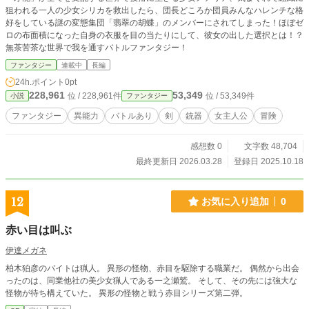
狙われる一人の少女シリカを救出したら、団長どころか団員みんなハレンチな格
好をしている謎の変態集団「翡翠の胡蝶」のメンバーにされてしまった！ほぼゼ
ロの布面積になった自身の衣服を目の当たりにして、彼女の出した選択とは！？
無茶苦茶な世界で我を通すバトルファンタジー！
ファンタジー
連載中
長編
24h.ポイント
0pt
228,961
53,349
位 / 228,961件
位 / 53,349件
小説
ファンタジー
ファンタジー
異能力
バトルあり
剣
銃器
女主人公
冒険
感想数 0
文字数 48,704
最終更新日 2026.03.28
登録日 2025.10.18
12
お気に入り追加
0
赤い目は叫ぶ
伊達メガネ
柏木狛彦のバイトは猟人。 異形の怪物、赤目を駆除する職業だ。 偶然から出会
ったのは、同業他社の美少女猟人である一之瀬鷲。 そして、その先には強大な
怪物が待ち構えていた。 異形の怪物と戦う赤目シリーズ第二弾。