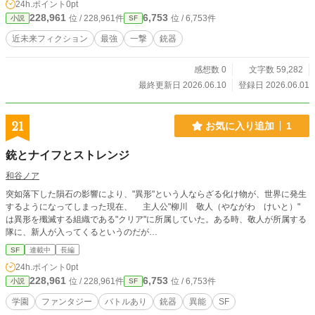
24h.ポイント
0pt
のガラクタ拾いで、凪はとんでもないモノを拾ってしまう。
228,961
6,753
位 / 228,961件
位 / 6,753件
小説
SF
それは、世界を狂わせた「12の聖銃」を凌駕する幻の最高傑
作。13番目の聖銃『八咫烏』だった！ しかも、中には口うる
近未来フィクション
最強
一撃
銃器
さいオカン系AIが宿っていて……。 ​『ちょっと！こんな所で
ダラダラしてないで、さっさと世界を救いなさいよ！』 「う
感想数 0
文字数 59,282
っせえな、オカンかよ。俺は絶対に働きたくないんだよ」 ​圧
倒的な力を持つ凪は、瞬く間に世界中の巨大勢力から目をつ
最終更新日 2026.06.10
登録日 2026.06.01
けられてしまう。 世界最弱のスラムから始まる、世界最強の
めんどくさがり屋による痛快無比な無双ファンタジー！
21
お気に入り追加
1
銃とナイフとストレンジ
和谷ノア
突如落下した隕石の影響により、"異形"という人ならざる化け物が、世界に発生
するようになってしまった現在、 主人公"柳川 敬人（やながわ けいと）"
は異形を殲滅する組織である"クリア"に所属していた。ある時、敬人が所属する
隊に、新人が入ってくるというのだが…
SF
連載中
長編
24h.ポイント
0pt
228,961
6,753
位 / 228,961件
位 / 6,753件
小説
SF
学園
ファンタジー
バトルあり
銃器
異能
SF