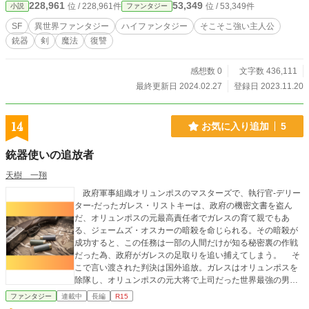
228,961
53,349
位 / 228,961件
位 / 53,349件
小説
ファンタジー
SF
異世界ファンタジー
ハイファンタジー
そこそこ強い主人公
銃器
剣
魔法
復讐
感想数 0
文字数 436,111
最終更新日 2024.02.27
登録日 2023.11.20
14
お気に入り追加
5
銃器使いの追放者
天樹 一翔
政府軍事組織オリュンポスのマスターズで、執行官-デリー
ター-だったガレス・リストキーは、政府の機密文書を盗ん
だ、オリュンポスの元最高責任者でガレスの育て親でもあ
る、ジェームズ・オスカーの暗殺を命じられる。その暗殺が
成功すると、この任務は一部の人間だけが知る秘密裏の作戦
だった為、政府がガレスの足取りを追い捕えてしまう。 そ
こで言い渡された判決は国外追放。ガレスはオリュンポスを
除隊し、オリュンポスの元大将で上司だった世界最強の男、
アルージェ・ランスロットと民間軍事事務所、イレーネ事務
ファンタジー
連載中
長編
R15
所を立ち上げた。 それから五年。イレーネ事務所にガレス