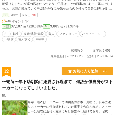
朝帰りをしたのが運の尽きだったようで正雄は、その日事故にあって死んでしま
った。 意識が薄れていく中､誰かがなにか光ったものを持って自分に押し付けて
くると、視界全体が光に包まれ意識を失った……
BL
連載中
長編
R18
24h.ポイント
7pt
37,107
9,865
位 / 228,589件
位 / 31,384件
小説
BL
BL
転生
束縛/執着/溺愛
竜人
ファンタジー
ハッピーエンド
♡喘ぎ
竜人攻め
休載中
感想数 0
文字数 9,653
最終更新日 2022.12.26
登録日 2022.07.14
12
お気に入り追加
78
〜蛇苺〜年下幼馴染に溺愛され過ぎて、何故か僕自身がスト
ーカーになってしまいました。
鱗。
峰岸 瑠衣は、二つ年下で幼馴染の森本 克樹に、長年に渡
りストーカーに付き纏われていた事実を告白される。ストー
カーは瑠衣に近付く克樹に対し警告をし続けており、瑠衣