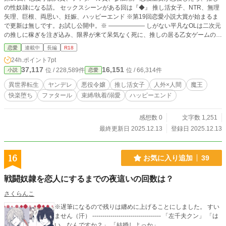
の性奴隷になる話。 セックスシーンがある回は『◆』 推し活女子、NTR、無理
矢理、巨根、両思い、妊娠、ハッピーエンド ※第19回恋愛小説大賞が始まるま
で更新は無しです。お試し公開中。※ ―――――― しがない平凡なOLは二次元
の推しに稼ぎを注ぎ込み、限界が来て呆気なく死に、推しの居る乙女ゲームの王
女イリーシャに転生した。 純粋無垢なイリーシャは、魔族に騙され、内通役に
恋愛
連載中
長編
R18
されて、国を脅威に貶めるキャラクター。 魔族に蹂躙される王国の危機に、イ
24h.ポイント
7pt
リーシャの侍女だったヒロインのセシリナが聖女の力に目覚め、イリーシャの婚
37,117
16,151
位 / 228,589件
位 / 66,314件
小説
恋愛
約者ローガスと共に国を救い、悪役王女は国を貶めた罪で処刑され、二人は結ば
れる。そういうストーリーだ。 ゲームの中で、ヒロインであるセシリナは、祝
異世界転生
ヤンデレ
悪役令嬢
推し活女子
人外×人間
魔王
福された唯一の聖女。エンディングで結ばれ、子供を産み聖女の力を失った描写
快楽堕ち
ファタール
束縛/執着/溺愛
ハッピーエンド
から、純潔を失えば聖女ではなくなるのだと、現代OLから転生したイリーシャ
は知っていた。 なら、ヒロインが聖女の力に目覚める前に純潔を散らせてやれ
ばいい。愛のない政略結婚よりも、愛し合う者たちが一緒になれる世界の方が幸
感想数 0
文字数 1,251
せだろうと画策する。 なにしろ、推しは悪役の魔王なのだ。ヒロインが聖女の
最終更新日 2025.12.13
登録日 2025.12.13
力に目覚めなければ、推しが殺されることもない。 魔族は、魔封じの首輪で魔
力を封印され、人間の奴隷にされてきた。その魔族が、魔封じを破る魔法を開発
し、人間に報復しただけ。今まで虐げられ、理不尽に殺されてきたのだ。 推し
16
お気に入り追加
39
が苦しみ、死ぬ世界線はいらない―― ―――――― 無断転載禁止、二次利用禁
止、AI学習禁止 リンク貼っての紹介や感想はOK
戦闘奴隷を恋人にするまでの夜這いの回数は？
さくらんこ
※遅筆になるので残りは纏めに上げることにしました。 すい
ません（汗） ---------------------------------- 「左千夫クン」 「は
い、なんですか？」 「結婚しよっか」