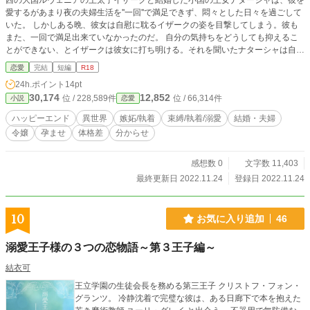
西の大国ルヴェニアの王太子イザークと結婚した小国の王女ナターシャは、彼を
愛するがあまり夜の夫婦生活を''一回''で満足できず、悶々とした日々を過ごして
いた。 しかしある晩、彼女は自慰に耽るイザークの姿を目撃してしまう。彼も
また、一回で満足出来ていなかったのだ。 自分の気持ちをどうしても抑えるこ
とができない、とイザークは彼女に打ち明ける。それを聞いたナターシャは自
ら、性欲のはけ口となることを願い出る。 それにより、夫の執愛に触れてしま
恋愛
完結
短編
R18
うことなど知らずに……。 +ムーンライトノベルズにも掲載しております。
24h.ポイント
14pt
30,174
12,852
位 / 228,589件
位 / 66,314件
小説
恋愛
ハッピーエンド
異世界
嫉妬/執着
束縛/執着/溺愛
結婚・夫婦
令嬢
孕ませ
体格差
分からせ
感想数 0
文字数 11,403
最終更新日 2022.11.24
登録日 2022.11.24
10
お気に入り追加
46
溺愛王子様の３つの恋物語～第３王子編～
結衣可
王立学園の生徒会長を務める第三王子 クリストフ・フォン・
グランツ。 冷静沈着で完璧な彼は、ある日廊下で本を抱えた