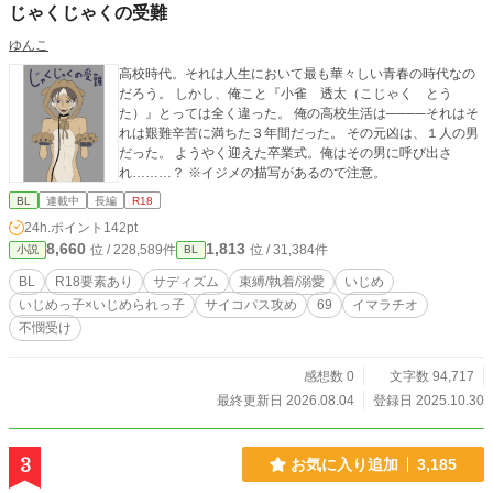
じゃくじゃくの受難
ゆんこ
高校時代。それは人生において最も華々しい青春の時代なの
だろう。 しかし、俺こと『小雀 透太（こじゃく とう
た）』とっては全く違った。 俺の高校生活は────それはそ
れは艱難辛苦に満ちた３年間だった。 その元凶は、１人の男
だった。 ようやく迎えた卒業式。俺はその男に呼び出さ
れ………？ ※イジメの描写があるので注意。
BL
連載中
長編
R18
24h.ポイント
142pt
8,660
1,813
位 / 228,589件
位 / 31,384件
小説
BL
BL
R18要素あり
サディズム
束縛/執着/溺愛
いじめ
いじめっ子×いじめられっ子
サイコパス攻め
69
イマラチオ
不憫受け
感想数 0
文字数 94,717
最終更新日 2026.08.04
登録日 2025.10.30
3
お気に入り追加
3,185