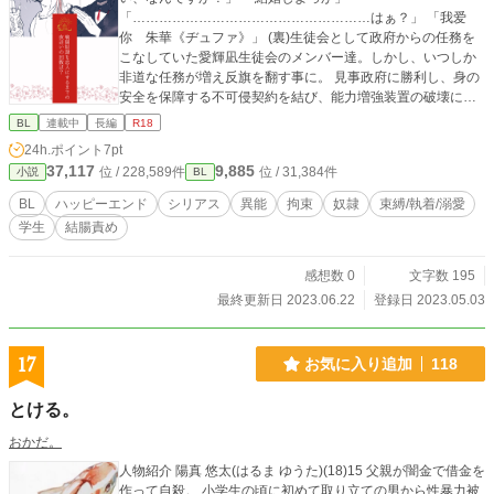
「………………………………………………はぁ？」 「我爱
你 朱華《ヂュファ》」 (裏)生徒会として政府からの任務を
こなしていた愛輝凪生徒会のメンバー達。しかし、いつしか
非道な任務が増え反旗を翻す事に。 見事政府に勝利し、身の
安全を保障する不可侵契約を結び、能力増強装置の破壊にも
成功。 しかし、千星那由多《せんぼし なゆた》の記憶が喪
BL
連載中
長編
R18
われてしまった。そして、神功左千夫《じんぐう さちお》
24h.ポイント
7pt
にも異変が……？ 元マフィアの戦闘奴隷だった過去を隠し財
37,117
9,885
位 / 228,589件
位 / 31,384件
小説
BL
閥の養子として生活していた神功左千夫《じんぐう さち
お》と、昔奴隷市場で出会ったチャイニーズマフィアの香主
BL
ハッピーエンド
シリアス
異能
拘束
奴隷
束縛/執着/溺愛
《シャン ジュゥ/跡取り》九鬼との馴れ初めのお話。 能力が
学生
結腸責め
存在するロー・ファンタジーの世界観。 喫茶【シロフクロ
ウ】のオーナー九鬼とマスター神功左千夫《じんぐう さち
お》のサイドストーリー。 ※番外編ですがこの話だけでも読
感想数 0
文字数 195
めます。 ※時系列的には「あなたのタマシイいただきま
最終更新日 2023.06.22
登録日 2023.05.03
す！」の【過去編】さようなら那由多、そして(裏)生徒会 の
あとのお話 https://www.alphapolis.co.jp/novel/26142536/832
586468/episode/6359288 ※九鬼、左千夫二人とも高校生時
17
お気に入り追加
118
代のお話から今に繋がります。 ※左千夫は既に後天的ふたな
りになってますが今回のお話では普通の男です。 ※『あなた
とける。
のタマシイいただきます』がメインストーリーになります ※
R18G・暴力のお話を含みます 結腸責め、暴力、無理矢理、
おかだ。
イチャラブ、拘束、連続絶頂、攻めが治癒能力、受けが不死
人物紹介 陽真 悠太(はるま ゆうた)(18)15 父親が闇金で借金を
身、能力セックス等々
作って自殺。 小学生の頃に初めて取り立ての男から性暴力被