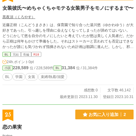
女装彼氏〜めちゃくちゃモテる女装男子をモノにするまで〜
黒夜須（くろやす）
近藤正樹（こんどうまさき）は、保育園で知り合った湯川悠（ゆかわゆう）が大
好きであった。引っ越しを理由に会えなくなってしまったが諦めてはいない。
どうにかして悠を自分のモノにしたいと考えていたが悠は美しく人気者だ。だか
ら正樹は何年もかけて準備をした。それはストーカーと言われても否定はできな
かったが誰にも気づかれず指摘されないため計画は順調に進んだ。しかし、邪魔
な男が現れて正樹はどうやって消そうか考えた。
BL
完結
長編
R18
24h.ポイント
0pt
228,589
31,384
位 / 228,589件
位 / 31,384件
小説
BL
BL
学園
女装
束縛/執着/溺愛
感想数 0
文字数 46,142
最終更新日 2023.11.30
登録日 2023.10.31
25
お気に入り追加
2
恋の果実