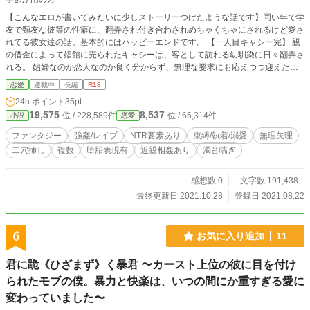
【こんなエロが書いてみたいに少しストーリーつけたような話です】同い年で学
友で類友な彼等の性癖に、翻弄され付き合わされめちゃくちゃにされるけど愛さ
れてる彼女達の話。基本的にはハッピーエンドです。 【一人目キャシー完】 親
の借金によって娼館に売られたキャシーは、客として訪れる幼馴染に日々翻弄さ
れる。 娼婦なのか恋人なのか良く分からず、無理な要求にも応えつつ迎えたあ
る日、彼の態度が一変した。 彼からはもう逃げられない。そんなキャシーの物
恋愛
連載中
長編
R18
語。 ※強制堕胎等の女性の尊厳が著しく貶められている箇所があります。 【二
24h.ポイント
35pt
人目アリア完】 父親が決めた婚約者は、アリアが憧れていた先輩だった。 出会
19,575
8,537
位 / 228,589件
位 / 66,314件
小説
恋愛
ったその日に初めてを奪われ、どんどん絡め取られて、彼の要求がおかしいこと
に全く気付けない。 彼なしじゃもう生きていけない。そんなアリアの物語。
ファンタジー
強姦/レイプ
NTR要素あり
束縛/執着/溺愛
無理矢理
【三人目ヴィヴィアンヌ完】 両親が急死し悲しむ暇もなく当主となったヴィヴ
二穴挿し
複数
堕胎表現有
近親相姦あり
濁音喘ぎ
ィアンヌは、助言者を求めてとある夜会に参加し否が応にも雰囲気に呑まされ流
されてしまう。 覚えていたのは彼の髪の色だけ。 彼だけしかもう選べない。そ
んなヴィヴィアンヌの物語。 【四人目ティリチェ完】 自身の家門のため後継者
感想数 0
文字数 191,438
を望まれているティリチェは、周囲に黙って婚約者の許に押しかけた。 それな
最終更新日 2021.10.28
登録日 2021.08.22
のに何だかその先に進まない？ 彼の秘密、いったいそれは……。 彼しかもう
欲しくない。そんなティリチェの物語。 【五人目 私 出来るだけ偶数日更
新】 幼い頃親に捨てられた私に名前は無い。月に一度、変な熱病に冒される私
6
お気に入り追加
11
を組み敷いた彼は、私の事を「ヨゾラ」と呼んだ。 気を失っている内に、お世
話になった村から連れ出されてしまった私は、本当の「私」を知る。 彼をもう
君に跪《ひざまず》く暴君 〜カースト上位の彼に目を付け
拒めない。そんな私の物語。 ※全てエロなので別途エロ記号等なし。 ※投稿の
度にキーワードを増やすのでそちらで地雷を確認してください。 ※ムーラント
られたモブの僕。暴力と快楽は、いつの間にか重すぎる愛に
ノベル・pixivでも投稿しています。
変わっていました〜