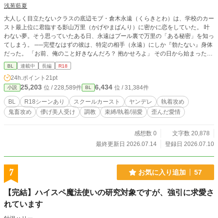
浅葱藍夏
大人しく目立たないクラスの底辺モブ・倉木永遠（くらきとわ）は、学校のカー
スト最上位に君臨する影山万里（かげやまばんり）に密かに恋をしていた。 叶
わない夢。そう思っていたある日、永遠はプール裏で万里の「ある秘密」を知っ
てしまう。 ──完璧なはずの彼は、特定の相手（永遠）にしか『勃たない』身体
だった。 「お前、俺のこと好きなんだろ？ 抱かせろよ」 その日から始まった、
プール裏での強引で理不尽な肉体関係。拒絶すれば容赦なく振るわれる暴力と、
BL
連載中
長編
R18
無理矢理教え込まれる快楽に、永遠の恋心は恐怖へと塗り替えられ、すり減って
24h.ポイント
21pt
いく。 だが、永遠が心を閉ざし、完全に彼を拒絶した瞬間──暴君だったはずの
25,203
6,434
位 / 228,589件
位 / 31,384件
小説
BL
万里は、クラスメイトの前で泣きながら床に膝を突いた。 「お前がいないとダ
メなんだ。お願い、側にいてくれ」 カースト最上位の暴君×儚げモブ美人。 暴
BL
R18シーンあり
スクールカースト
ヤンデレ
執着攻め
力と快楽に支配されていた関係は、いつしか狂気的なほどに重すぎる純愛へと変
鬼畜攻め
儚げ美人受け
調教
束縛/執着/溺愛
歪んだ愛情
わっていく──。 （※第1部・完結済み！執着ヤンデレ×男前モブのハッピーエン
ドBL）
感想数 0
文字数 20,878
最終更新日 2026.07.14
登録日 2026.07.10
7
お気に入り追加
57
【完結】ハイスペ魔法使いの研究対象ですが、強引に求愛さ
れています