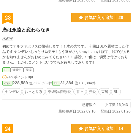
最終更新日 2025.06.08
登録日 2025.06.08
23
お気に入り追加
28
恋は永遠と変わらなき
木の実
初めてアルファポリスに投稿します！！木の実です。 今回はBLを題材にした作
品です ヤンデレ×おっとり系男子 ｢もう逃がさないmy hunny｣ 誤字、脱字がある
かも知れませんがおおめにみてください！！ 誹謗、中傷は一切受け付けており
ません。 しかしコメントはいつでもお待ちしております‼️
BL
連載中
長編
24h.ポイント
0pt
228,589
31,384
位 / 228,589件
位 / 31,384件
小説
BL
ヤンデレ
おっとり系
束縛/執着/溺愛
甘々
狂愛
束縛
BL
感想数 0
文字数 16,043
最終更新日 2022.09.10
登録日 2022.01.20
24
お気に入り追加
14