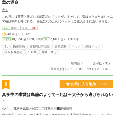
華の運命
夜ト
この世には薔薇と呼ばれる最高品のペットがいるそして、蕾はまだまだ赤ちゃん
で椿は中間と呼ばれる。 薔薇になるためにペットはご主人さまにあいされる。
BL
連載中
長編
R18
24h.ポイント
14pt
30,174
7,667
位 / 228,589件
位 / 31,384件
小説
BL
BL
拘束調教
束縛/執着/溺愛
監禁調教
ペット
愛玩ペット
近親相姦あり
１８禁
可愛い受け
感想数 0
文字数 7,919
最終更新日 2021.08.08
登録日 2021.02.11
9
お気に入り追加
295
真夜中の求愛は鳥籠のようで～妃は王太子から逃げられない
～
4月13日離縁を覚悟～発売♡二階堂まや
書籍情報