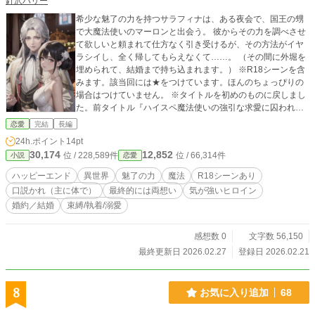
針沢ハリー
希少な魅了の力を持つサラフィナは、ある夜会で、国王の甥
で大魔法使いのマーロンと出会う。 彼からその力を調べさせ
て欲しいと頼まれて仕方なく引き受けるが、その方法がイヤ
ラシイし、全く帰してもらえなくて……。 （その間に外堀を
埋められて、結婚まで持ち込まれます。） ※R18シーンを含
みます。該当回には★をつけています。ほんのちょっぴりの
場合はつけていません。 ※タイトルを初めのものに戻しまし
た。前タイトル『ハイスペ魔法使いの強引な求愛に囚われま
した』。
恋愛
完結
長編
24h.ポイント
14pt
30,174
12,852
位 / 228,589件
位 / 66,314件
小説
恋愛
ハッピーエンド
異世界
魅了の力
魔法
R18シーンあり
口説かれ（主に体で）
最終的には両想い
気が強いヒロイン
婚約／結婚
束縛/執着/溺愛
感想数 0
文字数 56,150
最終更新日 2026.02.27
登録日 2026.02.21
8
お気に入り追加
68