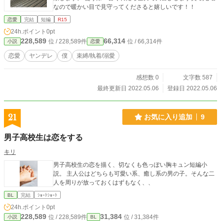
なので暖かい目で見守ってくださると嬉しいです！！
恋愛
完結
短編
R15
24h.ポイント
0pt
228,589
66,314
位 / 228,589件
位 / 66,314件
小説
恋愛
恋愛
ヤンデレ
僕
束縛/執着/溺愛
感想数 0
文字数 587
最終更新日 2022.05.06
登録日 2022.05.06
21
お気に入り追加
9
男子高校生は恋をする
キリ
男子高校生の恋を描く、切なくも色っぽい胸キュン短編小
説。 主人公はどちらも可愛い系、癒し系の男の子。そんな二
人を周りが放っておくはずもなく、、
BL
完結
ｼｮｰﾄｼｮｰﾄ
24h.ポイント
0pt
228,589
31,384
位 / 228,589件
位 / 31,384件
小説
BL