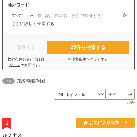
除外ワード
+ さらに詳しく検索する
保存する
26
件を検索する
検索条件の保存には
ロ
× 検索条件をクリアする
グイン
が必要です。
束縛/執着/溺愛
タグ
26
件
1
お気に入り追加
2
ルミナス