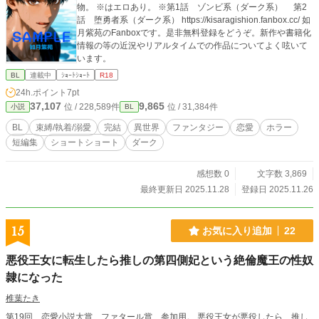
物。 ※はエロあり。 ※第1話 ゾンビ系（ダーク系） 第2
話 堕勇者系（ダーク系） https://kisaragishion.fanbox.cc/ 如
月紫苑のFanboxです。是非無料登録をどうぞ。新作や書籍化
情報の等の近況やリアルタイムでの作品についてよく呟いて
います。
BL
連載中
ｼｮｰﾄｼｮｰﾄ
R18
24h.ポイント
7pt
37,107
9,865
位 / 228,589件
位 / 31,384件
小説
BL
BL
束縛/執着/溺愛
完結
異世界
ファンタジー
恋愛
ホラー
短編集
ショートショート
ダーク
感想数 0
文字数 3,869
最終更新日 2025.11.28
登録日 2025.11.26
15
お気に入り追加
22
悪役王女に転生したら推しの第四側妃という絶倫魔王の性奴
隷になった
椎葉たき
第19回、恋愛小説大賞、ファタール賞、参加用。 悪役王女が悪役したら、推し