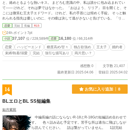
と、絡めとるような熱いキス。 まどろむ意識の中、私は誰かに包み込まれてい
て—— けれど、それは夢ではなかった。 「おはよう、リリア」 目を開くと、そ
こには微笑む王太子エドワード。 けれど、私の手首には煌めく手錠。 そっと触
れられる指先は優しいのに、その瞳は決して逃がさないと告げている。 「リリ
ア、君は僕のものだよ」 ——待ってください殿下、それは愛の告白ではなく監
恋愛
完結
長編
R15
禁では！？ 冷静沈着なはずの王太子が見せる、甘く狂おしい独占欲。 逃げなけ
24h.ポイント
7pt
れば——そう思うのに、彼の囁きに心が揺れてしまうのはなぜ？ 求められるほ
37,107
16,180
位 / 228,589件
位 / 66,314件
小説
恋愛
ど、囚われていく—— これは、執着系王太子とツンデレ公爵令嬢の、甘くて危
険な監禁求愛ラブストーリー。
恋愛
ハッピーエンド
糖度高め/甘々
独占欲強め
王太子
婚約者
束縛/執着/溺愛
完結
強引な描写あり
両片思い？
感想数 0
文字数 21,407
最終更新日 2025.04.06
登録日 2025.04.02
14
お気に入り追加
8
BLエロとBL SS短編集
如月紫苑
中編長編の話にならないR-18とR-18Gの短編詰め合わせで
す。 色々詰み込む予定です。苦手な所は適当に飛ばしなが
ら読んでください。 話は繋がっていません。 1話完結