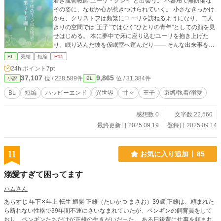
若き魔術教師 ユーリ・グレイ と出会う。 不器用で無防備な
その姿に、なぜか心が惹きつけられていく。 小さなきっかけ
から、クリストフは頻繁にユーリを訪ねるようになり、二人
きりの空間では“王子”ではなく“ひとりの青年”としての顔を見
せはじめる。 本に夢中で床に座り込むユーリを抱き上げた
り、眠り込んだ彼を仮眠室へ運んだり―― そんな出来事を重
ねるうちに、クリストフの独占欲は強くなっていく。 「先
BL
完結
短編
R15
生、二人きりのときは名前で呼んでください」 「無自覚に近
24h.ポイント
7pt
づくなら……閉じ込めてしまいたくなる」 強引なのに優し
37,107
9,865
位 / 228,589件
位 / 31,384件
小説
BL
く、ぎりぎりで線を守る。 そんなクリストフに、ユーリの心
も揺れ動いていく。
BL
短編
ハッピーエンド
異世界
甘々
王子
束縛/執着/溺愛
感想数 0
文字数 22,560
最終更新日 2025.09.19
登録日 2025.09.14
11
お気に入り追加
85
溺愛すぎて困ってます
ハムさん
あらすじ 年下‪✕‬年上 転生 鯛勝 正雄（たいかつ まさお）39歳 正雄は、頼まれた
ら断れない性格で39年間不運にさいなまれていたが、ペンギンの飼育員をして
おり、ペンギンたちだけが正雄の生きがいだった。 ある日後輩に仕事を頼まれ