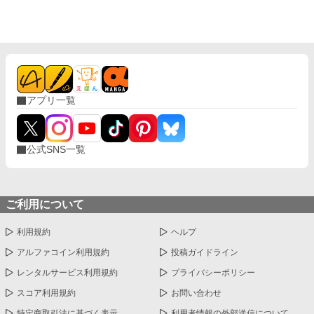
として有名。 ※琉克の視点で書いた作品も連載中です 別の角
度からのアナザーストーリーも合わせてご覧ください★ 皇太
子の歪んだ愛に舞神は堕ちる―背徳の箱庭は永遠に― https://
www.alphapolis.co.jp/novel/411579529/447042195
アプリ一覧
公式SNS一覧
ご利用について
利用規約
ヘルプ
アルファコイン利用規約
投稿ガイドライン
レンタルサービス利用規約
プライバシーポリシー
スコア利用規約
お問い合わせ
特定商取引法に基づく表示
利用者情報の外部送信について