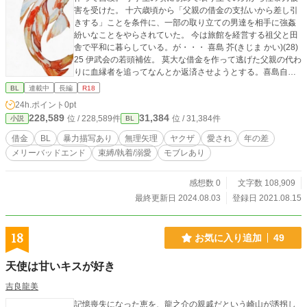
害を受けた。 十六歳頃から「父親の借金の支払いから差し引
きする」ことを条件に、一部の取り立ての男達を相手に強姦
紛いなことをやらされていた。 今は旅館を経営する祖父と田
舎で平和に暮らしている。が・・・ 喜島 芥(きじま かい)(28)
25 伊武会の若頭補佐。 莫大な借金を作って逃げた父親の代わ
りに血縁者を追ってなんとか返済させようとする。喜島自身
も両親を闇金の借金地獄で亡くしている。喧嘩と子供が好
BL
連載中
長編
R18
き。 伊武 恭介(いぶ きょうすけ)(22)19 伊武会の若頭。喜島の
24h.ポイント
0pt
義理の弟。 昔から芥に執着していて、恋愛感情を抱いてい
228,589
31,384
位 / 228,589件
位 / 31,384件
小説
BL
る。 少し前に告白したが、断られてしまった。 根に持つタイ
プ。 凪咲 善(なぎさ ぜん)(24)21 橘に囲われていた過去があ
借金
BL
暴力描写あり
無理矢理
ヤクザ
愛され
年の差
る。 喜島に助けられ、橘を見つけるのを条件に伊武会に入っ
メリーバッドエンド
束縛/執着/溺愛
モブレあり
た。喜島を慕っている。 自分の過去と名前に劣等感がある。
木下晃貴(きのしたあきたか)(30)27 伊武会分家の子供。 昔か
ら空回りしてしまう事が多く悩んでいる。 上司の善は後輩に
感想数 0
文字数 108,909
当たるが、善を護り支える事を心に誓っている。 ※注意タグ
最終更新日 2024.08.03
登録日 2021.08.15
無限に付けられるほどなので、苦手要素があって少しでも
「あ、無理だ」と思ったら自衛よろしくお願いします。
18
お気に入り追加
49
天使は甘いキスが好き
吉良龍美
記憶喪失になった恵を、龍之介の親戚だという崎山が誘拐し