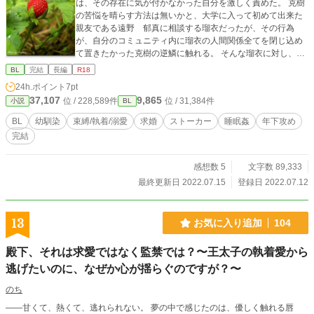
は、その存在に気が付かなかった自分を激しく責めた。 克樹
の苦悩を晴らす方法は無いかと、大学に入って初めて出来た
親友である遠野 郁真に相談する瑠衣だったが、その行為
が、自分のコミュニティ内に瑠衣の人間関係全てを閉じ込め
て置きたかった克樹の逆鱗に触れる。 そんな瑠衣に対し、克
樹は、自身に付き纏い続けてきたストーカーの正体が、瑠衣
BL
完結
長編
R18
自身である事実を突きつける。 そして、無意識化で克樹の家
24h.ポイント
7pt
を訪れては、『峰岸 瑠衣を解放せよ』という警告文を郵便
37,107
9,865
位 / 228,589件
位 / 31,384件
小説
BL
受けに投函していく瑠衣を、記憶が無い事を利用して毎晩激
しく犯し続けていた事実を、克樹は、監視カメラで撮影し続
BL
幼馴染
束縛/執着/溺愛
求婚
ストーカー
睡眠姦
年下攻め
けてきた動画を通して、瑠衣に突きつけるのであった。 年下
完結
幼馴染の、深過ぎる執着愛。人間関係の全てを把握し、管理
し、愛する者に近付く全ての存在に鋭い目と牙を向ける幼馴
染と、主人公の愛の行方は？ ❇︎睡眠姦、ストーカー表現有り
感想数 5
文字数 89,333
の為、苦手な方は御遠慮下さい。 ❇︎加筆修正し、再アップし
最終更新日 2022.07.15
登録日 2022.07.12
た物になります。ご理解の程よろしくお願いします。
13
お気に入り追加
104
殿下、それは求愛ではなく監禁では？〜王太子の執着愛から
逃げたいのに、なぜか心が揺らぐのですが？〜
のち
——甘くて、熱くて、逃れられない。 夢の中で感じたのは、優しく触れる唇