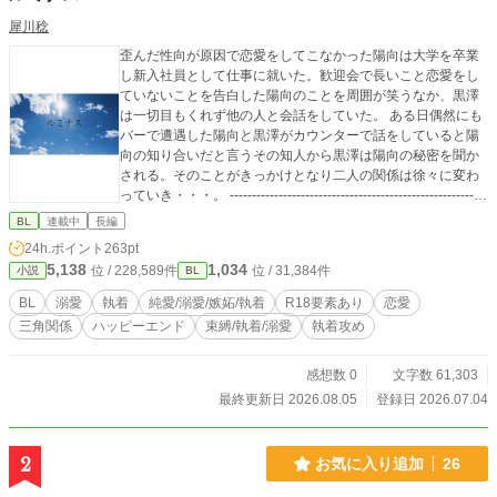
犀川稔
歪んだ性向が原因で恋愛をしてこなかった陽向は大学を卒業
し新入社員として仕事に就いた。歓迎会で長いこと恋愛をし
ていないことを告白した陽向のことを周囲が笑うなか、黒澤
は一切目もくれず他の人と会話をしていた。 ある日偶然にも
バーで遭遇した陽向と黒澤がカウンターで話をしていると陽
向の知り合いだと言うその知人から黒澤は陽向の秘密を聞か
される。そのことがきっかけとなり二人の関係は徐々に変わ
っていき・・・。 -------------------------------------------------------
このお話は一部r18要素を含みます。 ご注意ください。
BL
連載中
長編
24h.ポイント
263pt
5,138
1,034
位 / 228,589件
位 / 31,384件
小説
BL
BL
溺愛
執着
純愛/溺愛/嫉妬/執着
R18要素あり
恋愛
三角関係
ハッピーエンド
束縛/執着/溺愛
執着攻め
感想数 0
文字数 61,303
最終更新日 2026.08.05
登録日 2026.07.04
2
お気に入り追加
26