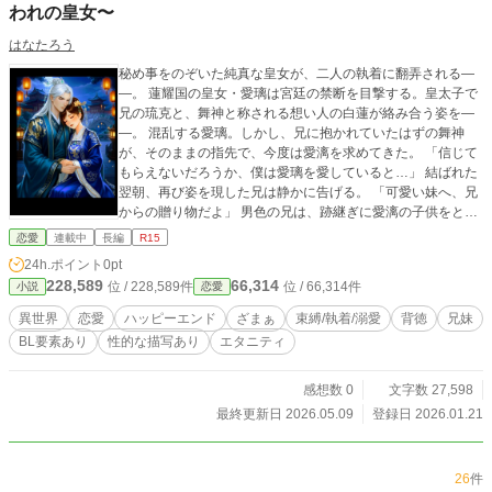
われの皇女〜
は何一つ関係ございません。
はなたろう
秘め事をのぞいた純真な皇女が、二人の執着に翻弄される―
―。 蓮耀国の皇女・愛璃は宮廷の禁断を目撃する。皇太子で
兄の琉克と、舞神と称される想い人の白蓮が絡み合う姿を―
―。 混乱する愛璃。しかし、兄に抱かれていたはずの舞神
が、そのままの指先で、今度は愛漓を求めてきた。 「信じて
もらえないだろうか、僕は愛璃を愛していると…」 結ばれた
翌朝、再び姿を現した兄は静かに告げる。 「可愛い妹へ、兄
からの贈り物だよ」 男色の兄は、跡継ぎに愛漓の子供をと目
論む。その相手に選んだ白蓮を磨き上げ調教し、成人した愛
恋愛
連載中
長編
R15
璃を抱くよう命じたのだった。 歪んだ愛に翻弄される愛璃
24h.ポイント
0pt
は、やがて母となり偽りの箱庭を真実のものとする―― 〈登
228,589
66,314
位 / 228,589件
位 / 66,314件
小説
恋愛
場人物〉 ◆愛璃 20歳 蓮耀国の皇女。幼い頃から白蓮に恋を
していたが、兄との情事を目撃し、背徳の罠へと堕ちてい
異世界
恋愛
ハッピーエンド
ざまぁ
束縛/執着/溺愛
背徳
兄妹
く。 ◆白蓮 22歳 大陸一の美しき宮廷舞神。銀髪の美青年。
BL要素あり
性的な描写あり
エタニティ
愛璃を抱くために琉克に調教されているが、幼い頃から愛漓
へ一途な想いを秘めている。 ◆琉克 30歳 容姿端麗な皇太
子。妹の愛璃に異常なほど執着している。男色のため跡継ぎ
感想数 0
文字数 27,598
には、愛漓の子供をと目論む。白蓮を磨き上げ調教し、成人
最終更新日 2026.05.09
登録日 2026.01.21
した愛璃を抱くよう命じる。 ◆奏天雅集 蓮耀国の宮廷専属の
舞踊集団。美男で構成されていて、他国への外交のために派
遣されることも。 皇太子の琉克が管理している。 ◆蓮耀国
26
件
大陸の東に位置する王国。 蓮華の花が咲き誇る大変美しい国