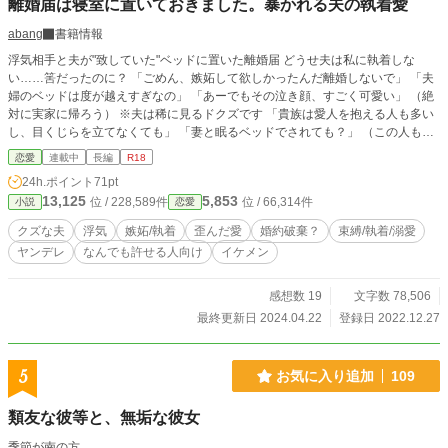
離婚届は寝室に置いておきました。暴かれる夫の執着愛
abang
書籍情報
浮気相手と夫が"致していた"ベッドに置いた離婚届 どうせ夫は私に執着しな
い……筈だったのに？ 「ごめん、嫉妬して欲しかったんだ離婚しないで」 「夫
婦のベッドは度が越えすぎなの」 「あーでもその泣き顔、すごく可愛い」 （絶
対に実家に帰ろう） ※夫は稀に見るドクズです 「貴族は愛人を抱える人も多い
し、目くじらを立てなくても」 「妻と眠るベッドでされても？」 （この人も夫
と寝たこと知ってるんだからね）
恋愛
連載中
長編
R18
24h.ポイント
71pt
13,125
5,853
位 / 228,589件
位 / 66,314件
小説
恋愛
クズな夫
浮気
嫉妬/執着
歪んだ愛
婚約破棄？
束縛/執着/溺愛
ヤンデレ
なんでも許せる人向け
イケメン
感想数 19
文字数 78,506
最終更新日 2024.04.22
登録日 2022.12.27
5
お気に入り追加
109
類友な彼等と、無垢な彼女
季節が南の方