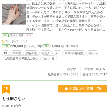
た。龍之介は恵の父親、太一と恵の救出へ向かうが。 女王様
気質のツンデレな鈴の恋が、平方に届いた。 一方、龍之介と
別荘へ訪れた恵に、魔の手が迫る。 高校受験を控えたある
日、母かおるが双子を妊娠して早期入院する中、家事手伝い
をする恵は、父太一の浮気発覚に嫌悪し距離を置いてしま
う。そこへ図書館で出逢った龍之介に、禁断の恋心を抱く。
恵を取り巻く環境の中、龍之介との仲を裂こうと元彼女が現
われて？
BL
完結
長編
R18
24h.ポイント
0pt
228,589
31,384
位 / 228,589件
位 / 31,384件
小説
BL
BL
年の差
禁断の愛
社会人
現代
束縛/執着/溺愛
切ない
幼馴染み攻め✖︎主人公受け
幼なじみ
感想数 0
文字数 148,465
最終更新日 2021.08.08
登録日 2021.07.17
19
お気に入り追加
70
もう離さない
radio （寝寝寝）