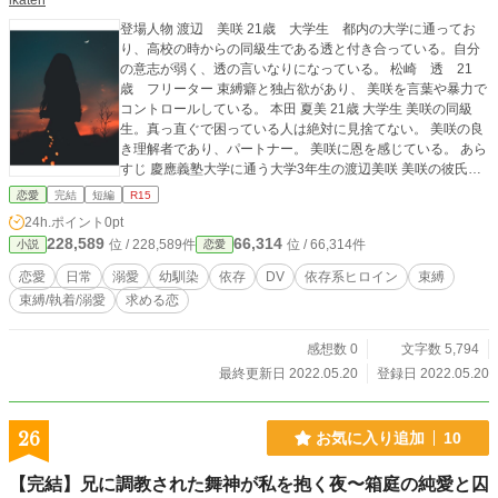
ikaten
登場人物 渡辺 美咲 21歳 大学生 都内の大学に通ってお
り、高校の時からの同級生である透と付き合っている。自分
の意志が弱く、透の言いなりになっている。 松崎 透 21
歳 フリーター 束縛癖と独占欲があり、 美咲を言葉や暴力で
コントロールしている。 本田 夏美 21歳 大学生 美咲の同級
生。真っ直ぐで困っている人は絶対に見捨てない。 美咲の良
き理解者であり、パートナー。 美咲に恩を感じている。 あら
すじ 慶應義塾大学に通う大学3年生の渡辺美咲 美咲の彼氏の
松崎透は美咲への愛から異様な独占欲と束縛癖があり、美咲
恋愛
完結
短編
R15
を苦しめていた。友人である本田夏美はこの状況をどうにか
24h.ポイント
0pt
しようと奮闘するが、空振ってしまい、かえって美咲を傷つ
228,589
66,314
位 / 228,589件
位 / 66,314件
小説
恋愛
けてしまった。 果たして、美咲は本当の幸せを掴み、DV彼氏
からどう逃げ出すのか？重すぎる愛から始まる純愛ストーリ
恋愛
日常
溺愛
幼馴染
依存
DV
依存系ヒロイン
束縛
ー 作者コメント まずはこの作品に目を留めてくれた方、あり
束縛/執着/溺愛
求める恋
がとうございます。 君に恋して…が終わって、次の作品を何
にしようかなってずっと 考えてました。仕事系のお話にしよ
うか？、家族の話にしようか？ 結構考えました。恋愛の初々
感想数 0
文字数 5,794
しい部分を見せたなら今度はリアル を書いてみるのも面白い
最終更新日 2022.05.20
登録日 2022.05.20
んじゃないかなって思ったんです。まぁこの作品がリアルに
行われてたら犯罪ですけどね。 もう一つの理由として最近の
テレ東のドラマに影響された部分がありました。… 今回の作
26
お気に入り追加
10
品は自分で試行錯誤しながら作ってるので、 楽しんでみても
らえればなと思います。 この作品はフィクションです。 実在
【完結】兄に調教された舞神が私を抱く夜〜箱庭の純愛と囚
する地名や建造物などが登場 する場面はありますが、 本書と