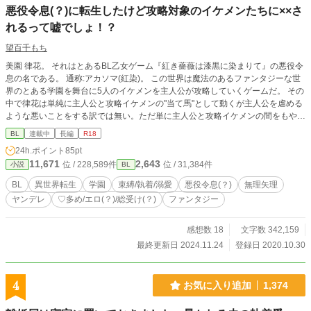
悪役令息(？)に転生したけど攻略対象のイケメンたちに××さ
れるって嘘でしょ！？
望百千もち
美園 律花。 それはとあるBL乙女ゲーム『紅き薔薇は漆黒に染まりて』の悪役令
息の名である。 通称:アカソマ(紅染)。 この世界は魔法のあるファンタジーな世
界のとある学園を舞台に5人のイケメンを主人公が攻略していくゲームだ。 その
中で律花は単純に主人公と攻略イケメンの"当て馬"として動くが主人公を虐める
ような悪いことをする訳では無い。ただ単に主人公と攻略イケメンの間をもやも
やさせる役だ。何故悪役令息と呼ばれるのかは彼がビッチ気質故だ。 なのに
BL
連載中
長編
R18
ー。 ｢おい。手前ぇ、千秋を犯ったってのはマジか｣ ｢オレの千秋に手を出した
24h.ポイント
85pt
の？ねぇ｣ な、なんで······!! ✤✤✤✤✤ ✤✤✤✤✤ ✻ 暴力/残酷描写/エロ(？) 等有り
11,671
2,643
位 / 228,589件
位 / 31,384件
小説
BL
がっつり性描写初めての作品です(¨;) 拙い文章と乏しい想像力で妄想の限りに書
いたので、読者の皆様には生暖かい目で見て頂けると有難いですm(*_ _)m その
BL
異世界転生
学園
束縛/執着/溺愛
悪役令息(？)
無理矢理
他付け予定タグ ※タグ付けきれないのでこちらで紹介させて頂きます。 ・ヤン
ヤンデレ
♡多め/エロ(？)/総受け(？)
ファンタジー
デレ(？)/メンヘラ(？)/サイコパス(？) ・異世界転生/逆行転生 ・ハッピーエンド
予定 11/17 〜 本編ややシリアス入ります。 攻略対象達のヤンデレ注意です。 ※
甘々溺愛イチャラブ生活＆学園イベント(ヤンデレ付き)はまだまだ遠いです。暫
感想数 18
文字数 342,159
く暗い話が続く予定です。 ※当作はハッピーエンドを予定しています。
最終更新日 2024.11.24
登録日 2020.10.30
4
お気に入り追加
1,374