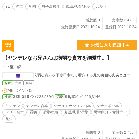
BL
拘束
学園
男子高校生
束縛/執着/溺愛
恋愛
感想数 0
文字数 2,475
最終更新日 2021.10.24
登録日 2021.10.24
22
お気に入り追加
4
【ヤンデレなお兄さんは病弱な貴方を溺愛中。】
一ノ瀬 瞬
病弱な貴方を甲斐甲斐しく看病する兄の裏側の真実とはー…
恋愛
完結
短編
24h.ポイント
0pt
228,589
66,314
位 / 228,589件
位 / 66,314件
小説
恋愛
ヤンデレ
ヤンデレ台本
シチュエーション台本
シチュボ台本
フリー台本
看病
溺愛/執着
束縛/執着/溺愛
男性向け・女性向け
兄妹
感想数 0
文字数 2,736