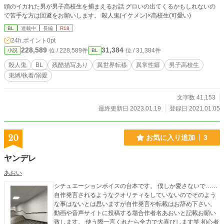
頭のイカれた男が男子高校生を捕まえるお話 グロいの出てくるかもしれないの
で苦手な方は回避をお願いします。 殺人鬼(イケメン)×高校生(可愛い)
BL
連載中
長編
R18
24h.ポイント
0pt
228,589
31,384
位 / 228,589件
位 / 31,384件
小説
BL
殺人鬼
BL
残酷描写あり
異世界転移
異常性癖
男子高校生
束縛/執着/溺愛
文字数 41,153
最終更新日 2023.01.19
登録日 2021.01.05
20
お気に入り追加
3
ヤンデレ
あおい
シチュエーションボイスの台本です。 僕しか愛さないで……
自作発言されるようなクオリティをしていないのでそのよう
な事はないとは思いますが自作発言や転載はお辞め下さい。
動画や音声サイトに投稿する場合作者名あおいと記載お願い
致します。 使う際一言くれたら全力で大喜びします笑 初心者