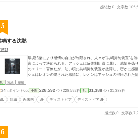
感想数 0
文字数 105,
5
共鳴する沈黙
河野彰
環境汚染により感情の自由が制限され、人々が“共鳴抑制装置”を
家によって決められる。アッシュは反体制組織に属し、感情を偽
のエリート官僚だが、幼い頃に共鳴抑制装置が故障し、密かに感
シュはレオンの隠された感情に、レオンはアッシュの抑圧された
BL
完結
短編
228,592
31,388
24h.ポイント
0pt
位 / 228,592件
位 / 31,388件
小説
BL
BL
短編
近未来
SF
ディストピア
ディストピアSF
感想数 0
文字数 7,
6