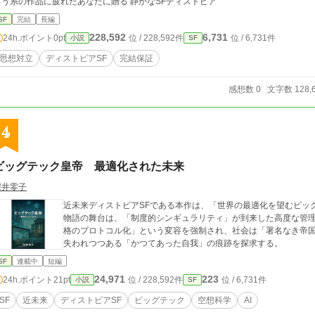
ろう系の作品に疲れたあなたに贈る 静かなSFディストピア
SF
完結
長編
228,592
6,731
24h.ポイント
0pt
位 / 228,592件
位 / 6,731件
小説
SF
思想対立
ディストピアSF
完結保証
感想数 0
文字数 128,
4
ビッグテック皇帝 最適化された未来
深井零子
近未来ディストピアSFである本作は、「世界の最適化を望むビッ
物語の舞台は、「制度的シンギュラリティ」が到来した高度な管
格のプロトコル化」という変容を強制され、社会は「署名なき帝
失われつつある「かつてあった自我」の痕跡を探求する。
SF
連載中
短編
24,971
223
24h.ポイント
21pt
位 / 228,592件
位 / 6,731件
小説
SF
SF
近未来
ディストピアSF
ビッグテック
空想科学
AI