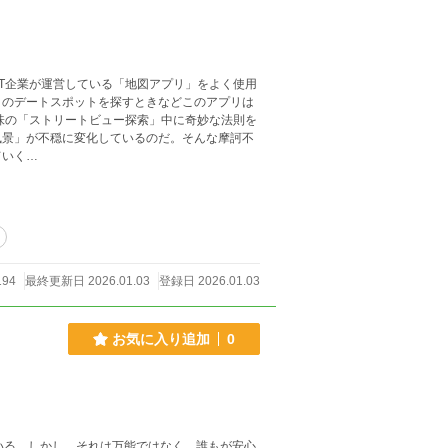
IT企業が運営している「地図アプリ」をよく使用
とのデートスポットを探すときなどこのアプリは
味の「ストリートビュー探索」中に奇妙な法則を
風景」が不穏に変化しているのだ。そんな摩訶不
ていく…
194
最終更新日 2026.01.03
登録日 2026.01.03
お気に入り追加
0
いる。しかし、それは万能ではなく、誰もが安心