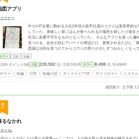
地図アプリ
.コウナー
中小のIT企業に勤める入社2年目の若手社員のコウジは某世界的な
していた。美味しい昼ごはんが食べられるの場所を探したり彼女
生活に必要不可欠なものとなっていた。 そんなアプリを使った趣
見つける。自分が住むアパートの周辺だけ、更新されるたびに「
思議な法則を見つけてからコウジの周りが少しずつおかしくなっ
ホラー
完結
短編
228,592
8,498
24h.ポイント
0pt
位 / 228,592件
位 / 8,498件
小説
ホラー
ホラー
短編
日常
短編小説
ディストピアSF
サイコホラー
システム
感想数 0
文字数 3,
7
蘇るなかれ
かきたね
現代のようで少しだけ異なる世界──ここでは、人の命を取り戻す技術が確立されて