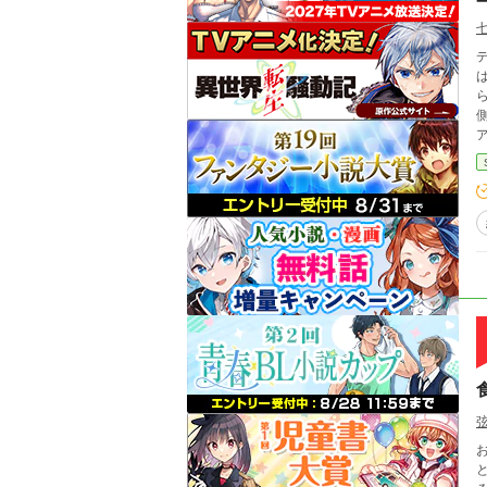
は
ら
っ
お気