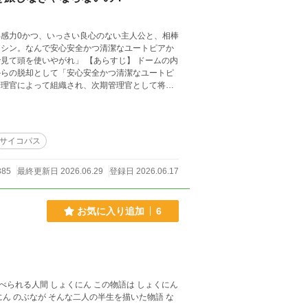
共感力0かつ、いっさい良心のない主人公と、相棒
」 【あらすじ】 ドームの内
からの脱却として「安心安全かつ清潔なユートピ
管理官によって組織され、次期管理官として将来
故障したことにより外の世界へと出ることにな
。しかしシュカは代わりのタウノシンではだめだ
も掲載しています。
程度になる予定です。
サイコパス
385
最終更新日 2026.06.29
登録日 2026.06.17
お気に入り追加
6
 のぶなが そんな二人の半生を描いた物語 な