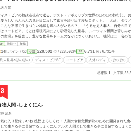
七天八響
ディストピアの執政者視点で送る、ポスト・アポカリプス世界のほのぼの旅行記。 
愛らしいもふもふの見た目に反して毒舌を繰り出す愛玩ロボット。 「ねえ、タウノシン。なんで安心安全かつ清潔なユートピアか
こんな不潔で生きづらい地獄を選ぶ人がいるの？」 「うるせえ人非人。自分の目で見て頭を使いやがれ
側はユートピア。そとは環境汚染により砂漠化した世界。 ルーウィン機関は苦しみ
アの実現」を提言し、豊かな世界をドームのなかにつくりあげた。 機関は二十名の
を有望視されているシュカが主人公。 シュカは相棒の愛玩ロボット、タウノシンが
SF
連載中
短編
る。 ユートピアでは「壊れたら新しく」という思想により、修理という概念がない
228,592
6,731
24h.ポイント
0pt
位 / 228,592件
位 / 6,731件
小説
SF
た。 必要な相棒のためユートピアではない世界へ行き、不自由にも気楽に暮らす人々に出会う。 ※他サイトに
（小説家になろう） ※不定期更新です。ボリュームとしては10万字もいかない中編
終末世界×ほのぼの
ディストピアSF
ユートピア
人外バディ
ほのぼの
感想数 1
文字数 38,
3
食物人間 -しょくにん-
弦陸 流音
に入り登録 いいね 感想 よろしくね！ 人類の食糧危機解決のために開発された食べられる人間 しょくにん この物語は しょくにん
として生きる事に葛藤するしょくにん デルタ 人間として生きる事に葛藤するしょくにん