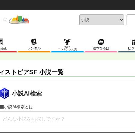
Web
稿漫画
レンタル
絵本ひろば
ビジ
コンテンツ大賞
ィストピアSF 小説一覧
小説AI検索
小説AI検索とは