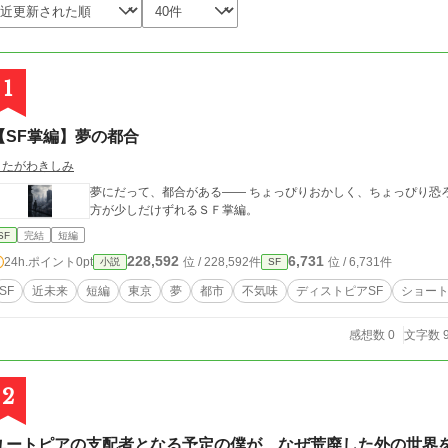
1
【SF掌編】夢の都合
うたがわきしみ
夢にだって、都合がある―― ちょっぴりおかしく、ちょっぴり恐
方が少しだけずれるＳＦ掌編。
SF
完結
短編
228,592
6,731
24h.ポイント
0pt
位 / 228,592件
位 / 6,731件
小説
SF
SF
近未来
短編
東京
夢
都市
不気味
ディストピアSF
ショー
感想数 0
文字数 9
2
ユートピアの支配者となる予定の僕が、なぜ荒廃した外の世界