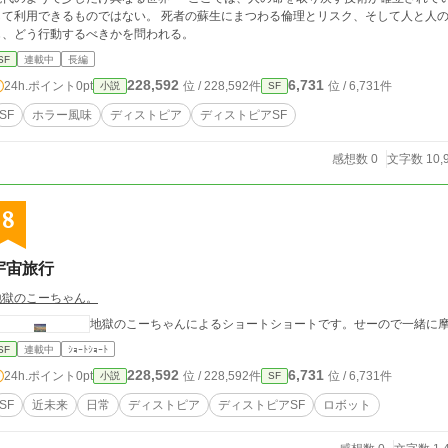
用できるものではない。 死者の蘇生にまつわる倫理とリスク、そして人と人の絆。平穏な日常が揺らぐ瞬間、主人公は何を信
じ、どう行動するべきかを問われる。
SF
連載中
長編
228,592
6,731
24h.ポイント
0pt
位 / 228,592件
位 / 6,731件
小説
SF
SF
ホラー風味
ディストピア
ディストピアSF
感想数 0
文字数 10,
8
宇宙旅行
地獄のこーちゃん。
地獄のこーちゃんによるショートショートです。せーので一緒に
SF
連載中
ｼｮｰﾄｼｮｰﾄ
228,592
6,731
24h.ポイント
0pt
位 / 228,592件
位 / 6,731件
小説
SF
SF
近未来
日常
ディストピア
ディストピアSF
ロボット