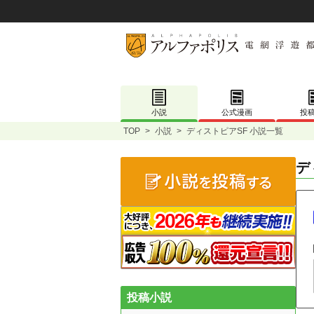
小説
公式漫画
投
TOP
>
小説
>
ディストピアSF 小説一覧
デ
投稿小説