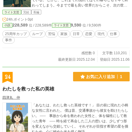
ている。 しかし、これまでの流れではその暮らしも１年で終
わってしまう。今までで最も良い世界だからこそ、次の世界
にループすることを恐れている。 そんな時、肇は重大な出来
ライト文芸
完結
長編
事に遭遇する。
24h.ポイント
0pt
228,589
9,590
位 / 228,589件
位 / 9,590件
小説
ライト文芸
25周年カップ
ループ
苦悩
家族
日常
恋愛
現代
仕事
事件
感想数 0
文字数 110,201
最終更新日 2025.12.04
登録日 2025.11.06
24
お気に入り追加
1
わたしを救った私の英雄
四津丸 仲
「あなたは、わたし救った英雄です！」 目の前に現れた小柄
な女性に言われた。 僕は昔、交通事故から彼女を助けたらし
い。 ----- 事故から命を救われた女性と、体を犠牲にして救
った青年 ----- 時を経て再会した二人の想いは、少しずつ形
を変えながら交錯していく。 それぞれが目指す希望の星を掴
むため、心に秘めた光を描く物語。