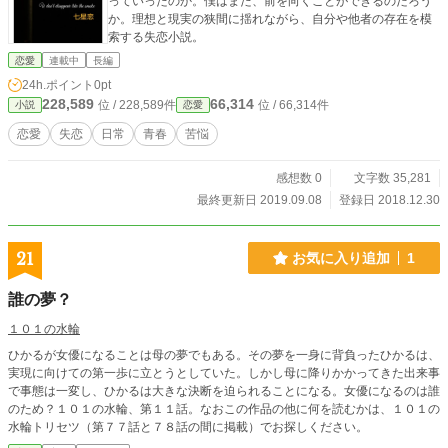
っていったのか。僕はまた、前を向くことができるのだろう
か。理想と現実の狭間に揺れながら、自分や他者の存在を模
索する失恋小説。
恋愛
連載中
長編
24h.ポイント
0pt
228,589
66,314
位 / 228,589件
位 / 66,314件
小説
恋愛
恋愛
失恋
日常
青春
苦悩
感想数 0
文字数 35,281
最終更新日 2019.09.08
登録日 2018.12.30
21
お気に入り追加
1
誰の夢？
１０１の水輪
ひかるが女優になることは母の夢でもある。その夢を一身に背負ったひかるは、
実現に向けての第一歩に立とうとしていた。しかし母に降りかかってきた出来事
で事態は一変し、ひかるは大きな決断を迫られることになる。女優になるのは誰
のため？１０１の水輪、第１１話。なおこの作品の他に何を読むかは、１０１の
水輪トリセツ（第７７話と７８話の間に掲載）でお探しください。