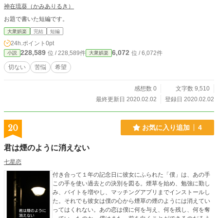
神在琉葵（かみありるき）
お題で書いた短編です。
大衆娯楽
完結
短編
24h.ポイント
0pt
228,589
6,072
位 / 228,589件
位 / 6,072件
小説
大衆娯楽
切ない
苦悩
希望
感想数 0
文字数 9,510
最終更新日 2020.02.02
登録日 2020.02.02
20
お気に入り追加
4
君は煙のように消えない
七星恋
付き合って１年の記念日に彼女にふられた「僕」は、あの手
この手を使い過去との決別を図る。煙草を始め、勉強に勤し
み、バイトを増やし、マッチングアプリまでインストールし
た。それでも彼女は僕の心から煙草の煙のようには消えてい
ってはくれない。あの恋は僕に何を与え、何を残し、何を奪