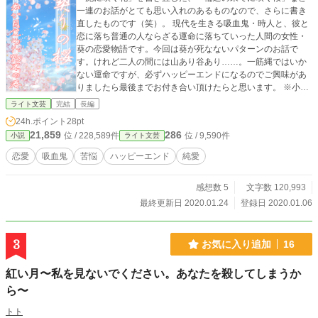
一連のお話がとても思い入れのあるものなので、さらに書き
直したものです（笑）。 現代を生きる吸血鬼・時人と、彼と
恋に落ち普通の人ならざる運命に落ちていった人間の女性・
葵の恋愛物語です。今回は葵が死なないパターンのお話で
す。けれど二人の間には山あり谷あり……。一筋縄ではいか
ない運命ですが、必ずハッピーエンドになるのでご興味があ
りましたら最後までお付き合い頂けたらと思います。 ※小説
家になろう様でも連載しております
ライト文芸
完結
長編
24h.ポイント
28pt
21,859
286
位 / 228,589件
位 / 9,590件
小説
ライト文芸
恋愛
吸血鬼
苦悩
ハッピーエンド
純愛
感想数 5
文字数 120,993
最終更新日 2020.01.24
登録日 2020.01.06
3
お気に入り追加
16
紅い月〜私を見ないでください。あなたを殺してしまうか
ら〜
トト