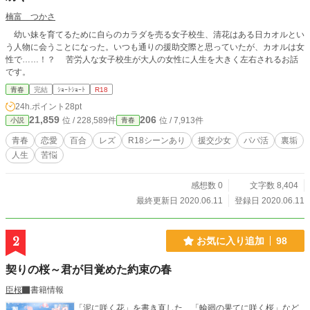
楠富 つかさ
幼い妹を育てるために自らのカラダを売る女子校生、清花はある日カオルとい
う人物に会うことになった。いつも通りの援助交際と思っていたが、カオルは女
性で……！？ 苦労人な女子校生が大人の女性に人生を大きく左右されるお話
です。
青春
完結
ｼｮｰﾄｼｮｰﾄ
R18
24h.ポイント
28pt
21,859
206
位 / 228,589件
位 / 7,913件
小説
青春
青春
恋愛
百合
レズ
R18シーンあり
援交少女
パパ活
裏垢
人生
苦悩
感想数 0
文字数 8,404
最終更新日 2020.06.11
登録日 2020.06.11
2
お気に入り追加
98
契りの桜～君が目覚めた約束の春
臣桜
書籍情報
「泥に咲く花」を書き直した、「輪廻の果てに咲く桜」など