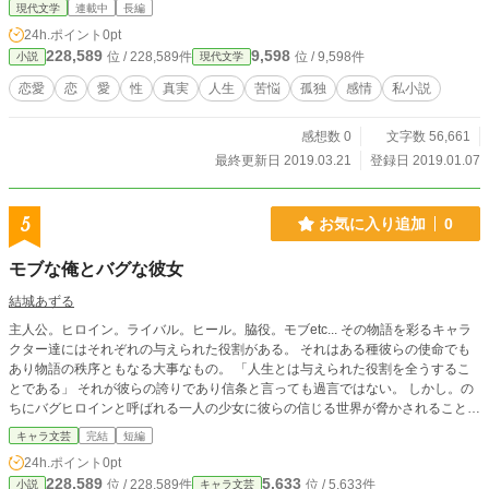
現代文学
連載中
長編
24h.ポイント
0pt
228,589
9,598
位 / 228,589件
位 / 9,598件
小説
現代文学
恋愛
恋
愛
性
真実
人生
苦悩
孤独
感情
私小説
感想数 0
文字数 56,661
最終更新日 2019.03.21
登録日 2019.01.07
5
お気に入り追加
0
モブな俺とバグな彼女
結城あずる
主人公。ヒロイン。ライバル。ヒール。脇役。モブetc... その物語を彩るキャラ
クター達にはそれぞれの与えられた役割がある。 それはある種彼らの使命でも
あり物語の秩序ともなる大事なもの。 「人生とは与えられた役割を全うするこ
とである」 それが彼らの誇りであり信条と言っても過言ではない。 しかし。の
ちにバグヒロインと呼ばれる一人の少女に彼らの信じる世界が脅かされることと
なる。 立ち向かうは出演者全員。 ファンタジーでもなくバトルも無い。でも世
キャラ文芸
完結
短編
界を守ろうと奮闘する彼らの生き様をとくとご覧あれ。 ※１話完結です
24h.ポイント
0pt
228,589
5,633
位 / 228,589件
位 / 5,633件
小説
キャラ文芸