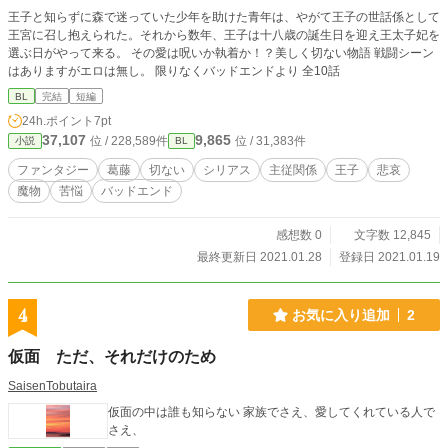
王子と知らずに森で迷っていた少年を助けた青年は、やがて王子の世話係として
王宮に召し抱えられた。それから数年、王子は十八歳の誕生日を迎え王太子妃を
選ぶ日がやって来る。 その愛は呪いか執着か！？美しく切ない物語 戦闘シーン
はありますがエロは無し。 限りなくバッドエンドより 全10話
BL
完結
短編
24h.ポイント
7pt
37,107
9,865
位 / 228,589件
位 / 31,383件
小説
BL
ファンタジー
葛藤
切ない
シリアス
主従関係
王子
悲哀
魔物
苦悩
バッドエンド
感想数 0
文字数 12,845
最終更新日 2021.01.28
登録日 2021.01.19
4
お気に入り追加
2
仮面 ただ、それだけのため
SaisenTobutaira
仮面の中は誰も知らない 家族でさえ、愛してくれている人で
さえ、