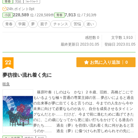
青春
完結
ｼｮｰﾄｼｮｰﾄ
24h.ポイント
0pt
228,589
7,913
位 / 228,589件
位 / 7,913件
小説
青春
青春
学園
夢
親子
チャンス
苦悩
迷い
感想数 0
文字数 1,910
最終更新日 2023.01.05
登録日 2023.01.05
22
お気に入り追加
0
夢彷徨い流れ着く先に
咲良
篠原叶奏（しのはら かな）２８歳、旧姓、高橋どこにで
もいるような極々普通の専業主婦の筈… 夢占いによると過去
の出来事が夢に出てくると言うのは、今までの人生から今や
未来に向けて必要なものがあり、自分を成長させるタイミン
グなんだとか…… だけど、今まで前に進むために逃げてきた
のに、この歳になってから更に追い打ちをかけてくる過去の
夢たち…… 過去（夢）を彷徨い流れ着く先に何があると言
うのか…… 過去（夢）に傷つけられ苦しめられその先にな
にが待つのか 「人生には逃げることも必要」そう言われたは