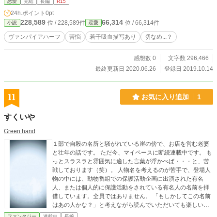
恋愛
完結
長編
R15
24h.ポイント
0pt
228,589
66,314
位 / 228,589件
位 / 66,314件
小説
恋愛
ヴァンパイアハーフ
苦悩
若干吸血描写あり
切なめ...？
感想数 0
文字数 296,466
最終更新日 2020.06.26
登録日 2019.10.14
11
お気に入り追加
1
すくいや
Green hand
１部で自殺の名所と騒がれている崖の傍で、お店を営む老婆
と壮年の話です。 ただ今、マイペースに断続連載中です。 も
っとスラスラと雰囲気に適した言葉が浮かべば・・・と、苦
戦しております（笑）。 人物名を考えるのが苦手で、登場人
物の中には、動物番組での保護活動企画に出演された有名
人、または個人的に保護活動をされている有名人の名前を拝
借しています。全員ではありません。 「もしかしてこの名前
はあの人かな？」と考えながら読んでいただいても楽しいか
と思います。 今後とも、どうぞ気長に、温かい目で読んでい
ファンタジー
連載中
長編