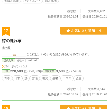
苦悩と葛藤
バットエンド
剣と魔法
い」。人間の魂を喰らい、生命力を奪う禁忌の怪物。 治安局
長マーカスと副長サラによる調査が進む中、占い師イヴリン
の証言により、疑惑はカイン自身に向けられる。そして、ル
感想数 0
文字数 6,482
シアンがカインの記憶を調査した結果、戦慄の真実が明らか
最終更新日 2026.01.01
登録日 2026.01.01
になる。 魂喰らいは外部の存在ではなく、カインの内部に宿
っていた。 他人の罪を喰らい続けたカインの中で、その罪が
積み重なり、怪物が形成されていた。カインは無意識のうち
17
お気に入り追加
4
に、自分の依頼人たちを死へと追いやっていたのだ。 魂喰ら
いを分離する儀式の最中、カインは自分の魂の深淵へと引き
詩の隠れ家
ずり込まれる。そこで対峙したのは、自分と同じ姿をした影
――カイン自身の罪が生み出した存在。 影が告げる真実。カ
凛七星
インは他人の罪を背負いながら、自分の罪からは目を背けて
ここには、いろいろな詩が身をひそめています。
いた。親友エリックを囮にして生き延びた罪。その罪から逃
げるために、カインは闇喰らいとなり、他人の罪で自分の罪
現代文学
連載中
ｼｮｰﾄｼｮｰﾄ
を覆い隠そうとしていた。 「お前が本当に贖罪したいなら、
24h.ポイント
0pt
自分の罪と向き合え」 影の言葉に、カインはついに自分の罪
228,589
9,598
位 / 228,589件
位 / 9,598件
小説
現代文学
を認める。エリックの死を正面から受け止め、逃避を止めた
瞬間、魂喰らいは光となって消えた。だが、代償は重い。カ
青春
日常
詩
苦悩
現実
憂鬱
エロス
恋愛
インは今後、全ての罪を一人で背負い続けなければならな
い。 目覚めたカインの体には、膨大な罪の重さが刻まれてい
感想数 3
文字数 3,544
た。治安局の報告書には「余命おそらく一年以内」と記され
る。それでもカインは、闇喰らいを続ける決意をする。 雨が
最終更新日 2020.08.09
登録日 2019.11.20
降り続ける街の片隅で、カインは今日も罪を喰らう。痛みに
耐えながら、エリックの分まで生き続けるために。 これは、
罪から逃げ続けた男が、真の贖罪へと至る物語。暗闇の中
18
お気に入り追加
0