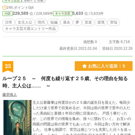
キャラ文芸
連載中
短編
ずだったのに、逃げた先にまたこんな苦悩があるなんて……
24h.ポイント
0pt
228,589
5,633
位 / 228,589件
位 / 5,633件
小説
キャラ文芸
日常
女主人公
現代
短編
過去
夢
音楽
逆境
苦悩
キャラ文芸大賞エントリー作品
感想数 0
文字数 9,718
最終更新日 2021.01.04
登録日 2020.12.26
23
お気に入り追加
5
ループ２５ ～ 何度も繰り返す２５歳、その理由を知る
時、主人公は…… ～
藤堂慎人
主人公新藤肇は何度目かの２５歳の誕生日を迎えた。毎回少
しだけ違う世界で目覚めるが、今回は前の世界で意中の人だ
った美由紀と新婚１年目の朝に目覚めた。 戸惑う肇だった
が、この世界での情報を集め、徐々に慣れていく。 お互いの
両親の問題は前の世界でもあったが、今回は良い方向で解決
した。 仕事も順調で、苦労は感じつつも充実した日々を送っ