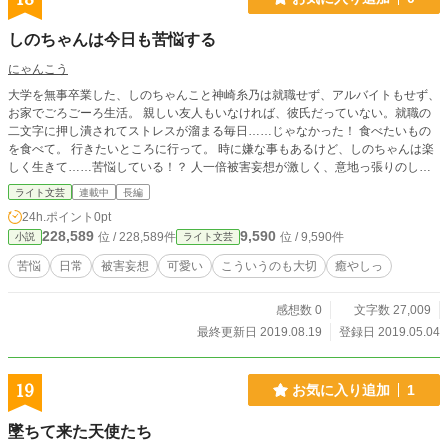
で、ただ一人戦い続ける闇喰らいの、終わらない苦悩の記録
である。
しのちゃんは今日も苦悩する
にゃんこう
大学を無事卒業した、しのちゃんこと神崎糸乃は就職せず、アルバイトもせず、
お家でごろごーろ生活。 親しい友人もいなければ、彼氏だっていない。就職の
二文字に押し潰されてストレスが溜まる毎日……じゃなかった！ 食べたいもの
を食べて。 行きたいところに行って。 時に嫌な事もあるけど、しのちゃんは楽
しく生きて……苦悩している！？ 人一倍被害妄想が激しく、意地っ張りのしの
ちゃんの苦悩する日常、ここに開幕。 カクヨムさんでも連載中
ライト文芸
連載中
長編
24h.ポイント
0pt
228,589
9,590
位 / 228,589件
位 / 9,590件
小説
ライト文芸
苦悩
日常
被害妄想
可愛い
こういうのも大切
癒やしっ
感想数 0
文字数 27,009
最終更新日 2019.08.19
登録日 2019.05.04
19
お気に入り追加
1
墜ちて来た天使たち