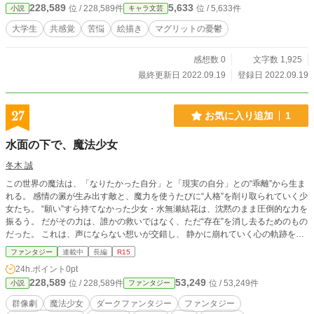
228,589
5,633
位 / 228,589件
位 / 5,633件
小説
キャラ文芸
大学生
共感覚
苦悩
絵描き
マグリットの憂鬱
感想数 0
文字数 1,925
最終更新日 2022.09.19
登録日 2022.09.19
27
お気に入り追加
1
水面の下で、魔法少女
冬木 誠
この世界の魔法は、「なりたかった自分」と「現実の自分」との“乖離”から生ま
れる。 感情の澱が生み出す敵と、魔力を使うたびに“人格”を削り取られていく少
女たち。 “願い”すら持てなかった少女・水無瀬結花は、沈黙のまま圧倒的な力を
振るう。 だがその力は、誰かの救いではなく、ただ“存在”を消し去るためのもの
だった。 これは、声にならない想いが交錯し、 静かに崩れていく心の軌跡を描
く、 ひとつの終わりへ向かう魔法少女たちの物語――。 AIに手伝ってもらって
ファンタジー
連載中
長編
R15
作りました。感想が欲しいです。
24h.ポイント
0pt
228,589
53,249
位 / 228,589件
位 / 53,249件
小説
ファンタジー
群像劇
魔法少女
ダークファンタジー
ファンタジー