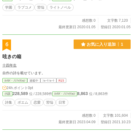
学園
ラブコメ
苦悩
ライトノベル
感想数 0
文字数 7,120
最終更新日 2020.01.05
登録日 2020.01.05
6
お気に入り追加
1
呟きの箱
十四年生
自作の詩を載せています。
ｴｯｾｲ・ﾉﾝﾌｨｸｼｮﾝ
連載中
ｼｮｰﾄｼｮｰﾄ
R15
24h.ポイント
0pt
228,589
8,863
位 / 228,589件
位 / 8,863件
小説
ｴｯｾｲ・ﾉﾝﾌｨｸｼｮﾝ
詩集
ポエム
恋愛
苦悩
日常
感想数 0
文字数 101,604
最終更新日 2023.04.09
登録日 2021.10.23