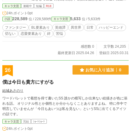
合う存在となっていく。 やがて、命を預け合う関係に発展し
キャラ文芸
連載中
短編
R18
た二人は、数々の戦場を駆け抜け、共に死線を乗り越えてい
24h.ポイント
0pt
く。 信じ合い、愛し合い、共に戦う── 数々の戦い、国を守
228,589
5,633
位 / 228,589件
位 / 5,633件
小説
キャラ文芸
る使命、そして未来への誓い。運命に抗い続ける彼らの物語
は、ただの戦記にとどまらず、心を動かす深い絆と切ない愛
ファンタジー
BL要素あり
英雄譚
異世界
日常
ハッピーエンド
の物語です。 『紅玉の盾』──それは、仲間と共に歩んだ軌
切ない
恋愛要素あり
絆
苦悩
跡を描いた、勇気と愛の英雄譚。 □■□ ※ライトな異世界ファ
ンタジー冒険譚、英雄譚、日常ものです。 ※全年齢の物語と
🔞な物語が同シリーズ内に存在しています。タグや表紙で判
感想数 0
文字数 24,205
別できるようにしてあります。 ※夢の中に出て来たキャラク
最終更新日 2025.04.26
登録日 2025.03.31
ターと背景設定、ストーリーをもとに創作しています。 ※城
月は作者と同姓同名ですが作者自身ではなく、名前が同じキ
ャラクターになります。 ※ご都合主義なところがありますご
26
お気に入り追加
0
注意ください。 🟦全年齢 🟥恋愛要素なし🔞 💙恋愛要素あり
全年齢 ❤️恋愛要素あり🔞
僕は今日も貴方にすがる
結城あさのり
ワードパレットで着想を得て書いたSS 誰かの模写しか出来ない絵描きが色に溺
れる話。 オリジナル性とか個性とか分からなくことありますよね。 特に作中で
明言していませんが「今日もあいつは私を見ない」というSSに出てくるアイツ
の話です。
キャラ文芸
完結
ｼｮｰﾄｼｮｰﾄ
24h.ポイント
0pt