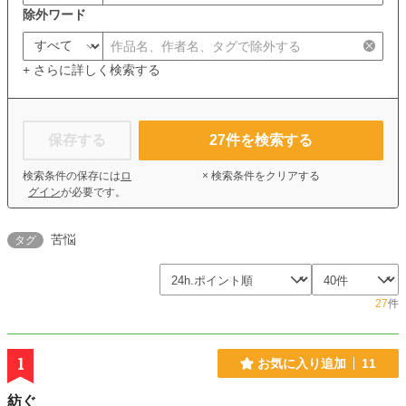
除外ワード
+ さらに詳しく検索する
保存する
27
件を検索する
検索条件の保存には
ロ
× 検索条件をクリアする
グイン
が必要です。
苦悩
タグ
27
件
1
お気に入り追加
11
紡ぐ