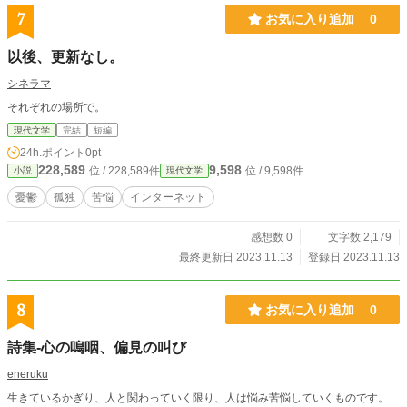
7
お気に入り追加
0
以後、更新なし。
シネラマ
それぞれの場所で。
現代文学
完結
短編
24h.ポイント
0pt
228,589
9,598
位 / 228,589件
位 / 9,598件
小説
現代文学
憂鬱
孤独
苦悩
インターネット
感想数 0
文字数 2,179
最終更新日 2023.11.13
登録日 2023.11.13
8
お気に入り追加
0
詩集-心の嗚咽、偏見の叫び
eneruku
生きているかぎり、人と関わっていく限り、人は悩み苦悩していくものです。