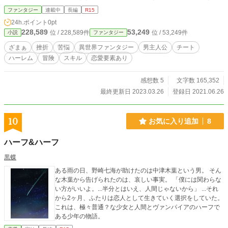
ど綺麗だから御守りに。そしたら何故かなんでもできる気がしてきた！ あとは
ファンタジー
連載中
長編
R15
その石のチカラを使い、今まで俺を見下し蔑んできた奴らをギャフンッと言わせ
24h.ポイント
0pt
て、落ちこぼれ冒険者から脱却してみせる！！
228,589
53,249
位 / 228,589件
位 / 53,249件
小説
ファンタジー
ざまぁ
挫折
苦悩
異世界ファンタジー
男主人公
チート
ハーレム
冒険
スキル
恋愛要素あり
感想数 5
文字数 165,352
最終更新日 2023.03.26
登録日 2021.06.26
10
お気に入り追加
8
ハーフ&ハーフ
黒蝶
ある雨の日、野崎七海が助けたのは中津木葉という男。 そん
な木葉から告げられたのは、哀しい事実。 「僕には関わらな
い方がいいよ。...半分とはいえ、人間じゃないから」 ...それ
から2ヶ月、ふたりは恋人として生きていく選択をしていた。
これは、極々普通？な少女と人間とヴァンパイアのハーフで
ある少年の物語。