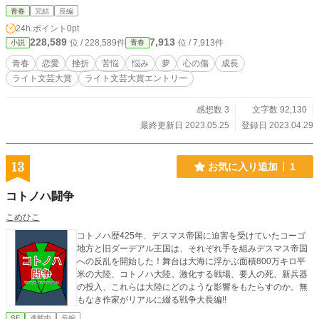
す。
青春
完結
長編
24h.ポイント
0pt
228,589
7,913
位 / 228,589件
位 / 7,913件
小説
青春
青春
恋愛
挫折
苦悩
悩み
夢
心の傷
成長
ライト文芸大賞
ライト文芸大賞エントリー
感想数 3
文字数 92,130
最終更新日 2023.05.25
登録日 2023.04.29
13
お気に入り追加
1
コトノハ闘争
こめひこ
コトノハ歴425年、デスマス帝国に迫害を受けていたコーゴ
地方と旧ダーデアル王国は、それぞれ手を組みデスマス帝国
への反乱を開始した！舞台は大海に浮かぶ面積800万キロ平
米の大陸、コトノハ大陸。激化する戦場、要人の死、新兵器
の投入、これらは大陸にどのような影響をもたらすのか。無
もなき作家がリアルに綴る戦争大長編!!
SF
連載中
長編