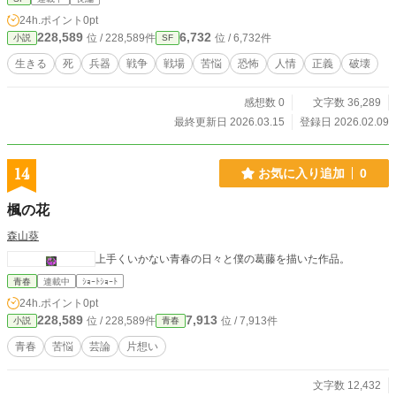
24h.ポイント
0pt
228,589
6,732
位 / 228,589件
位 / 6,732件
小説
SF
生きる
死
兵器
戦争
戦場
苦悩
恐怖
人情
正義
破壊
感想数 0
文字数 36,289
最終更新日 2026.03.15
登録日 2026.02.09
14
お気に入り追加
0
楓の花
森山葵
上手くいかない青春の日々と僕の葛藤を描いた作品。
青春
連載中
ｼｮｰﾄｼｮｰﾄ
24h.ポイント
0pt
228,589
7,913
位 / 228,589件
位 / 7,913件
小説
青春
青春
苦悩
芸論
片想い
文字数 12,432