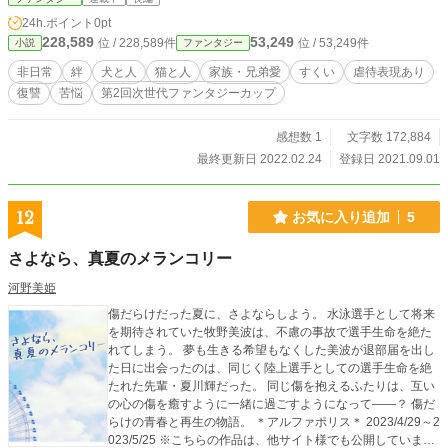
ただけると有り難いです。よろしくお願いします。
24h.ポイント
0pt
228,589
53,249
位 / 228,589件
位 / 53,249件
小説
ファンタジー
非日常
絆
犬と人
猫と人
家族・兄弟愛
すくい
虐待表現あり
復讐
苦悩
第2回次世代ファンタジーカップ
感想数 1
文字数 172,884
最終更新日 2022.02.24
登録日 2021.09.01
12
お気に入り追加
5
さよなら、真夏のメランコリー
河野美姫
傷だらけだった夏に、さよならしよう。 水泳選手として将来
を期待されていた牧野美波は、不慮の事故で選手生命を絶た
れてしまう。 夢も生きる希望もなくした美波が退部届を出し
た日に出会ったのは、同じく陸上選手としての選手生命を絶
たれた先輩・夏川輝だった。 同じ傷を抱えるふたりは、互い
の心の傷を癒すように一緒に過ごすようになって――？ 傷だ
らけの青春と再生の物語。 ＊アルファポリス＊ 2023/4/29～2
023/5/25 ※こちらの作品は、他サイト様でも公開していま