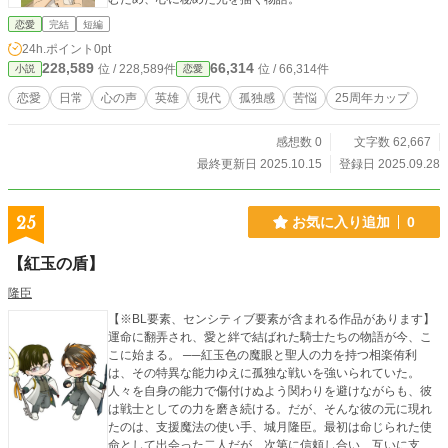
恋愛
完結
短編
24h.ポイント
0pt
228,589
66,314
位 / 228,589件
位 / 66,314件
小説
恋愛
恋愛
日常
心の声
英雄
現代
孤独感
苦悩
25周年カップ
感想数 0
文字数 62,667
最終更新日 2025.10.15
登録日 2025.09.28
25
お気に入り追加
0
【紅玉の盾】
隆臣
【※BL要素、センシティブ要素が含まれる作品があります】
運命に翻弄され、愛と絆で結ばれた騎士たちの物語が今、こ
こに始まる。 ──紅玉色の魔眼と聖人の力を持つ相楽侑利
は、その特異な能力ゆえに孤独な戦いを強いられていた。
人々を自身の能力で傷付けぬよう関わりを避けながらも、彼
は戦士としての力を磨き続ける。だが、そんな彼の元に現れ
たのは、支援魔法の使い手、城月隆臣。最初は命じられた使
命として出会った二人だが、次第に信頼し合い、互いに支え