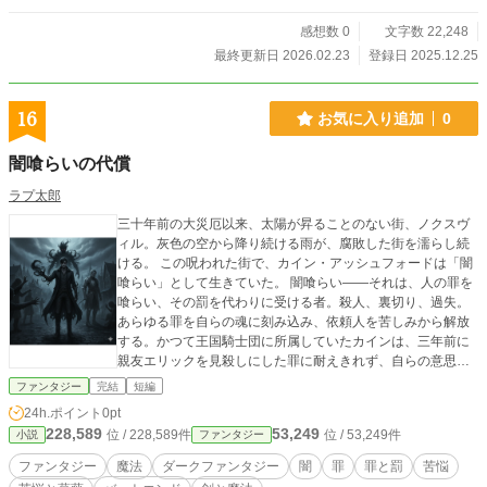
感想数 0
文字数 22,248
最終更新日 2026.02.23
登録日 2025.12.25
16
お気に入り追加
0
闇喰らいの代償
ラプ太郎
三十年前の大災厄以来、太陽が昇ることのない街、ノクスヴ
ィル。灰色の空から降り続ける雨が、腐敗した街を濡らし続
ける。 この呪われた街で、カイン・アッシュフォードは「闇
喰らい」として生きていた。 闇喰らい――それは、人の罪を
喰らい、その罰を代わりに受ける者。殺人、裏切り、過失。
あらゆる罪を自らの魂に刻み込み、依頼人を苦しみから解放
する。かつて王国騎士団に所属していたカインは、三年前に
親友エリックを見殺しにした罪に耐えきれず、自らの意思で
この禁忌の道を選んだ。 ある日、医療ミスで少女を死なせた
ファンタジー
完結
短編
医師エレナが訪れる。彼女の罪を喰らったカインは、記憶の
24h.ポイント
0pt
奥に奇妙な「影」を目撃する。そして数時間後、エレナは謎
228,589
53,249
位 / 228,589件
位 / 53,249件
小説
ファンタジー
の死を遂げた。 元戦友ルシアンが明かした衝撃の事実――街
では連続殺人事件が発生しており、被害者は全員、闇喰らい
ファンタジー
魔法
ダークファンタジー
闇
罪
罪と罰
苦悩
に罪を喰わせた者たちだった。犯人は伝説の存在「魂喰ら