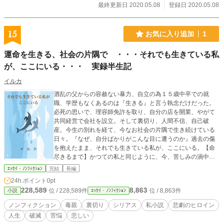
最終更新日 2020.05.08
登録日 2020.05.08
15
お気に入り追加
1
運命を生きる、社会の片隅で ・・・それでも生きている私
が、ここにいる・・・ 実録半生記
イルカ
酒乱の父からの容赦ない暴力、自立の為１５歳中卒での就
職、学歴もなくあるのは『生きる』と言う執念だけだった。
必死の思いで、理容師免許を取り、自分の店を開業、やがて
共同経営で会社を設立。そして裏切り、人間不信、自己破
産。今生の別れを経て、今なお社会の片隅で生き続けている
日々。『なぜ、自分ばかりがこんな目に遭うのか』過去の傷
を抱えたまま、それでも生きている私が、ここにいる。【命
尽きるまで】かつての私と同じように、今、苦しみの渦中に
いるあなたへ。この物語が、何かの標になることを願って。
ｴｯｾｲ・ﾉﾝﾌｨｸｼｮﾝ
完結
長編
【全が実体験です】
24h.ポイント
0pt
228,589
8,863
位 / 228,589件
位 / 8,863件
小説
ｴｯｾｲ・ﾉﾝﾌｨｸｼｮﾝ
ノンフィクション
毒親
裏切り
シリアス
私小説
悲劇のヒロイン
人生
破滅
苦悩
悲しい