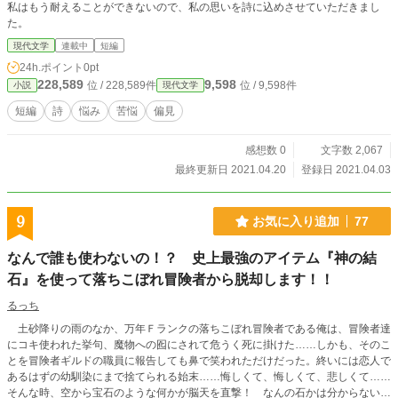
私はもう耐えることができないので、私の思いを詩に込めさせていただきまし
た。
現代文学
連載中
短編
24h.ポイント
0pt
228,589
9,598
位 / 228,589件
位 / 9,598件
小説
現代文学
短編
詩
悩み
苦悩
偏見
感想数 0
文字数 2,067
最終更新日 2021.04.20
登録日 2021.04.03
9
お気に入り追加
77
なんで誰も使わないの！？ 史上最強のアイテム『神の結
石』を使って落ちこぼれ冒険者から脱却します！！
るっち
土砂降りの雨のなか、万年Ｆランクの落ちこぼれ冒険者である俺は、冒険者達
にコキ使われた挙句、魔物への囮にされて危うく死に掛けた……しかも、そのこ
とを冒険者ギルドの職員に報告しても鼻で笑われただけだった。終いには恋人で
あるはずの幼馴染にまで捨てられる始末……悔しくて、悔しくて、悲しくて……
そんな時、空から宝石のような何かが脳天を直撃！ なんの石かは分からないけ